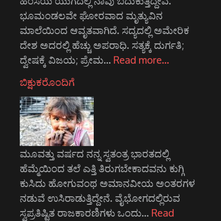
ಹಿಂಸೆಯ ಯುಗದಲ್ಲಿ ನಾವು ಬದುಕುತ್ತಿದ್ದೇವೆ.
ಭೂಮಂಡಲವೇ ಘೋರವಾದ ಮೃತ್ಯುವಿನ
ಮಾಲೆಯಿಂದ ಆವೃತವಾಗಿದೆ. ಸದ್ಯದಲ್ಲಿ ಅಮೇರಿಕ
ದೇಶ ಅದರಲ್ಲಿ ಹೆಚ್ಚು ಅಪರಾಧಿ. ಸತ್ಯಕ್ಕೆ ದುರ್ಗತಿ;
ದ್ವೇಷಕ್ಕೆ ವಿಜಯ; ಪ್ರೇಮ…
Read more…
ಬಿಕ್ಷುಕರೊಂದಿಗೆ
ಮೂವತ್ತು ವರ್ಷದ ನನ್ನ ಸ್ವತಂತ್ರ ಭಾರತದಲ್ಲಿ
ಹೆಮ್ಮೆಯಿಂದ ತಲೆ ಎತ್ತಿ ತಿರುಗಬೇಕಾದವನು ಕುಗ್ಗಿ
ಕುಸಿದು ಹೋಗುವಂಥ ಅಮಾನವೀಯ ಅಂತರಗಳ
ನಡುವೆ ಉಸಿರಾಡುತ್ತಿದ್ದೇನೆ. ವೈಭೋಗದಲ್ಲಿರುವ
ಸ್ವಪ್ರತಿಷ್ಟಿತ ರಾಜಕಾರಣಿಗಳು ಒಂದು…
Read