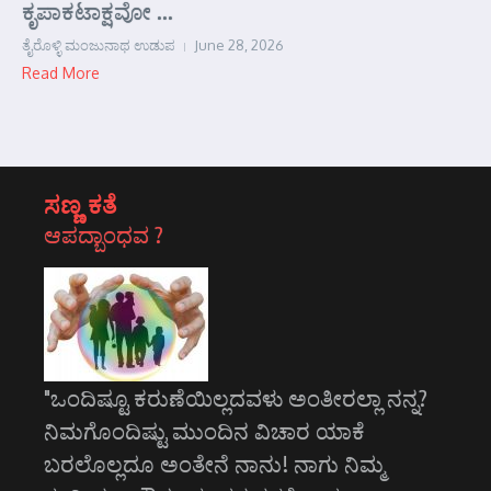
ಕೃಪಾಕಟಾಕ್ಷವೋ ...
ತೈರೊಳ್ಳಿ ಮಂಜುನಾಥ ಉಡುಪ
June 28, 2026
Read More
ಸಣ್ಣ ಕತೆ
ಆಪದ್ಬಾಂಧವ ?
"ಒಂದಿಷ್ಟೂ ಕರುಣೆಯಿಲ್ಲದವಳು ಅಂತೀರಲ್ಲಾ ನನ್ನ?
ನಿಮಗೊಂದಿಷ್ಟು ಮುಂದಿನ ವಿಚಾರ ಯಾಕೆ
ಬರಲೊಲ್ಲದೂ ಅಂತೇನೆ ನಾನು! ನಾಗು ನಿಮ್ಮ