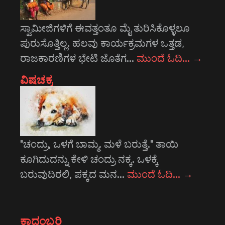
ಸ್ವಾಮೀಜಿಗಳಿಗೆ ಈವತ್ತಂತೂ ಮೈ ತುರಿಸಿಕೊಳ್ಳಲೂ
ಪುರುಸೊತ್ತಿಲ್ಲ. ಹಲವು ಕಾರ್ಯಕ್ರಮಗಳ ಒತ್ತಡ,
ರಾಜಕಾರಣಿಗಳ ಭೇಟಿ ಜೊತೆಗ…
ಮುಂದೆ ಓದಿ…
→
ವಿಷಚಕ್ರ
"ಚಂದ್ರು, ಒಳಗೆ ಬಾಮ್ಮ. ಮಳೆ ಬರುತ್ತೆ." ತಾಯಿ
ಕೂಗಿದುದನ್ನು ಕೇಳಿ ಚಂದ್ರು ನಕ್ಕ. ಒಳಕ್ಕೆ
ಬರುವುದಿರಲಿ, ಪಕ್ಕದ ಮನ…
ಮುಂದೆ ಓದಿ…
→
ಕಾದಂಬರಿ