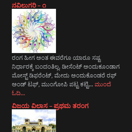
ನವಿಲುಗರಿ – ೧
ರಂಗ ಹೀಗ ಅಂತ ಈವರೆಗೂ ಯಾರೂ ಸಷ್ಟ
ನಿರ್ಧಾರಕ್ಕೆ ಬಂದಂತಿಲ್ಲ. ಡೀಸೆಂಟ್ ಅಂದುಕೂಂಡಾಗ
ಮೋಸ್ಟ್‌ ಡಿಫರೆಂಟ್‌, ಮೇದು ಅಂದುಕೊಂಡರೆ ರಫ್
ಅಂಡ್ ಟಫ್, ಮುಂಗೋಪಿ ಪಟ್ಟ ಕಟ್ಟಿ…
ಮುಂದೆ
ಓದಿ…
ವಿಜಯ ವಿಲಾಸ – ಪ್ರಥಮ ತರಂಗ