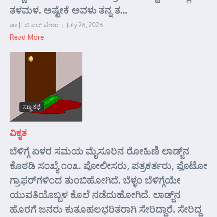
ತಳಮಳ. ಅಷ್ಟೇಕೆ ಅವಳು ತನ್ನ ತ...
ಡಾ || ಬಿ ಎಲ್ ವೇಣು
July 26, 2026
Read More
ಸಣ್ಣ ಕಥೆ
ವಿಕೃತ
ಬೆಳಿಗ್ಗೆ ಏಳರ ಸಮಯ ಮೈಸೂರಿನ ರೋಹಿಣಿ ಲಾಡ್ಜ್‌ನ
ಕೊಠಡಿ ಸಂಖ್ಯೆ ೧೦೩. ಪೋಲೀಸರು, ಪತ್ರಕರ್ತರು, ಫೊಟೋ
ಗ್ರಾಫರ್‌ಗಳಿಂದ ತುಂಬಿಹೋಗಿದೆ. ಬೆಳ್ಳಂ ಬೆಳಿಗ್ಗೆಯೇ
ಯುವತಿಯೊಬ್ಬಳ ಕೊಲೆ ನಡೆದುಹೋಗಿದೆ. ಲಾಡ್ಜ್‌ನ
ಹೊರಗೆ ಜನರು ಕುತೂಹಲಭರಿತರಾಗಿ ಸೇರಿದ್ದಾರೆ. ಸೇರಿದ್ದ