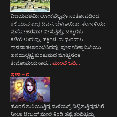
ವಿಜಯದಶಮಿ; ಲೋಕವೆಲ್ಲವೂ ಸಂತೋಷದಿಂದ
ಕಲಿಯುವ ಶುಭ ದಿವಸ. ಬೆಳಗಾಯಿತು; ತಂಗಾಳಿಯು
ಮನೋಹರವಾಗಿ ಬೀಸುತ್ತಿತ್ತು; ದಿಕ್ಕುಗಳು
ಕಳೆಯೇರಿದುವು, ಪಕ್ಷಿಗಳು ಮಧುರವಾಗಿ
ಗಾನವಾಡಲಾರಂಭಿಸಿದವು, ಪೂರ್ವದಿಕ್ಕಾಮಿನಿಯು
ಹಣೆಯಲ್ಲಿಟ್ಟ ಕುಂಕುಮದ ಬೊಟ್ಟಿನಂತೆ
ತೇಜೋಮಯನಾದ…
ಮುಂದೆ ಓದಿ…
ಇಳಾ – ೧
ಹೊರಗೆ ಸುರಿಯುತ್ತಿದ್ದ ಮಳೆಯನ್ನೆ ದಿಟ್ಟಿಸುತ್ತಿದ್ದವನಿಗೆ
ನೀಲಾ ಟೇಬಲ್ ಮೇಲೆ ತಿಂಡಿ ತಟ್ಟೆ ತಂದಿಟ್ಟಿದ್ದು