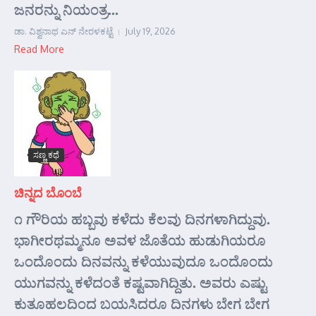
ಜನರನ್ನು ನಿಯಂತ್ರ...
ಡಾ. ವಿಶ್ವನಾಥ ಎನ್ ನೇರಳಕಟ್ಟೆ
July 19, 2026
Read More
ಸಣ್ಣ ಕಥೆ
ಚಿನ್ನದ ಬೊಂಬೆ
೧ ಗೌರಿಯ ಹಬ್ಬವು ಕಳೆದು ಕೆಲವು ದಿನಗಳಾಗಿದ್ದುವು.
ಭಾಗೀರಥಮ್ಮನೂ ಅವಳ ಜೊತೆಯ ಹುಡುಗಿಯರೂ
ಒಂದೊಂದು ದಿನವನ್ನು ಕಳೆಯುವುದೂ ಒಂದೊಂದು
ಯುಗವನ್ನು ಕಳೆದಂತೆ ಕಷ್ಟವಾಗಿದ್ದಿತು. ಅವರು ಎಷ್ಟು
ಕುತೂಹಲದಿಂದ ಬಯಸಿದರೂ ದಿನಗಳು ಬೇಗ ಬೇಗ