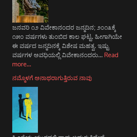
ಜನವರಿ ೧೨ ವಿವೇಕಾನಂದರ ಜನ್ಮದಿನ; ೨೦೧೩ಕ್ಕೆ
೧೫೦ ವರ್ಷಗಳು ತುಂಬಿದ ಕಾಲ ಘಟ್ಟ. ಹೀಗಾಗಿಯೇ
ಈ ವರ್ಷದ ಜನ್ಮದಿನಕ್ಕೆ ವಿಶೇಷ ಮಹತ್ವ. ಇಷ್ಟು
ವರ್ಷಗಳ ಅವಧಿಯಲ್ಲಿ ವಿವೇಕಾನಂದರು…
Read
more…
ನಮ್ಮೊಳಗೆ ಅನಾಥರಾಗುತ್ತಿರುವ ನಾವು