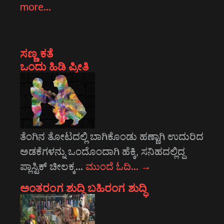
more…
ಸಣ್ಣ ಕತೆ
ಒಂದು ಹಿಡಿ ಪ್ರೀತಿ
ತೆಂಗಿನ ತೋಟದಲ್ಲಿ ಬಾಗಿಕೊಂಡು ಹಣ್ಣಾಗಿ ಉದುರಿದ
ಅಡಕೆಗಳನ್ನು ಒಂದೊಂದಾಗಿ ಹೆಕ್ಕಿ, ಸನಿಹದಲ್ಲಿದ್ದ
ಪ್ಲಾಸ್ಟಿಕ್ ಚೀಲಕ್ಕ…
ಮುಂದೆ ಓದಿ…
→
ಅಂತರಂಗ ಶುದ್ಧಿ ಬಹಿರಂಗ ಶುದ್ಧಿ