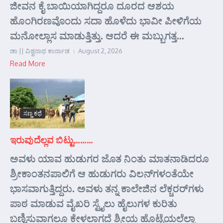
ಜೀವನ ಕೈ ಬಾಯಿಯಾಗಿದ್ದರೂ ದೂರದ ಆಶಯ
ಹೊಂಗಿರಣವೊಂದು ಸದಾ ಹೊಳೆದು ಭಾವೀ ಪೀಳಿಗೆಯ
ಮನೋಲ್ಲಾಸ ಮಾಡುತ್ತಿತ್ತು. ಆದರೆ ಈ ಮಬ್ಬುಗತ್ತ...
ಡಾ || ವಿಶ್ವನಾಥ ಕಾರ್ನಾಡ
August 2, 2026
Read More
ಸಣ್ಣ ಕಥೆ
ಇರುವುದೆಲ್ಲವ ಬಿಟ್ಟು………
ಅವಳು ಯಾವ ಹುಡುಗರ ಜೊತ ನಿಂತು ಮಾತನಾಡಿದರೂ
ಶ್ರೀಕಾಂತನಪಾಲಿಗೆ ಆ ಹುಡುಗರು ವಿಲನ್‌ಗಳಂತೆಯೇ
ಭಾಸವಾಗುತ್ತಿದ್ದರು. ಅವಳು ತನ್ನ ಕಾಲೇಜಿನ ಲೆಕ್ಚರರ್‌ಗಳು
ಪಾಠ ಮಾಡುವ ವೈಖರಿ ಸ್ಟೈಲು ಹೈಲುಗಳ ಕುರಿತು
ಬಣ್ಣಿಸುವಾಗಲೂ ಕೇಳಲಾಗದೆ ಶ್ರೀಯ ಹೊಟ್ಟೆಯಲೆಲ್ಲಾ