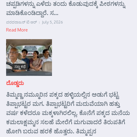
ಚಪ್ಪಡಿಗಳನ್ನು ಎಳೆದು ತಂದು ಕೊಡುವುದಕ್ಕೆ ಪೀಠಗಳನ್ನು
ಮಾಡಿಕೊಂಡಿದ್ದಾರೆ. ಸ...
ವರದರಾಜನ್ ಟಿ ಆರ್
July 5, 2026
Read More
ಸಣ್ಣ ಕಥೆ
ದೊಡ್ಡದು
ತಿಮ್ಮಣ್ಣ ನಮ್ಮೂರಿನ ಪಕ್ಕದ ಹಳ್ಳಿಯಲ್ಲಿನ ಅಡುಗೆ ಭಟ್ಟ
ತಿಪ್ಪಾಭಟ್ಟರ ಮಗ. ತಿಪ್ಪಾಭಟ್ಟರಿಗೆ ಮದುವೆಯಾಗಿ ಹತ್ತು
ವರ್ಷ ಕಳೆದರೂ ಮಕ್ಕಳಾಗಿರಲಿಲ್ಲ. ಕೊನೆಗೆ ಪಕ್ಕದ ಮನೆಯ
ಕಮಲಾಕ್ಷಮ್ಮನ ಸಲಹೆ ಮೇರೆಗೆ ಮಗುವಾದರೆ ತಿರುಪತಿಗೆ
ಹೋಗಿ ಬರುವ ಹರಕೆ ಹೊತ್ತರು. ತಿಮ್ಮಪ್ಪನ