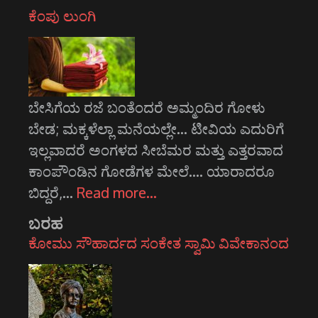
ಕೆಂಪು ಲುಂಗಿ
ಬೇಸಿಗೆಯ ರಜೆ ಬಂತೆಂದರೆ ಅಮ್ಮಂದಿರ ಗೋಳು
ಬೇಡ; ಮಕ್ಕಳೆಲ್ಲಾ ಮನೆಯಲ್ಲೇ... ಟೀವಿಯ ಎದುರಿಗೆ
ಇಲ್ಲವಾದರೆ ಅಂಗಳದ ಸೀಬೆಮರ ಮತ್ತು ಎತ್ತರವಾದ
ಕಾಂಪೌಂಡಿನ ಗೋಡೆಗಳ ಮೇಲೆ.... ಯಾರಾದರೂ
ಬಿದ್ದರೆ,…
Read more…
ಬರಹ
ಕೋಮು ಸೌಹಾರ್ದದ ಸಂಕೇತ ಸ್ವಾಮಿ ವಿವೇಕಾನಂದ