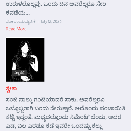
ಉರುಳಲೊಲ್ಲವು. ಒಂದು ದಿನ ಅವರೆಲ್ಲರೂ ಸೇರಿ
ಕವಡೆಯ...
ವೆಂಕಟರಾಮಯ್ಯ ಸಿ ಕೆ
July 12, 2026
Read More
ಸಣ್ಣ ಕಥೆ
ಶ್ವೇತಾ
ಸಂಜೆ ನಾಲ್ಕು ಗಂಟೆಯಾದರೆ ಸಾಕು. ಅವರೆಲ್ಲರೂ
ಒಬ್ಬೊಬ್ಬರಾಗಿ ಬಂದು ಸೇರುತ್ತಾರೆ. ಅದೊಂದು ಪಂಚಾಯಿತಿ
ಕಟ್ಟೆ ಇದ್ದಂತೆ. ಮಧ್ಯದಲ್ಲೊಂದು ಸಿಮೆಂಟ್ ಬೆಂಚು, ಅದರ
ಎಡ, ಬಲ ಎರಡೂ ಕಡೆ ಇವರೇ ಒಂದಷ್ಟು ಕಲ್ಲು