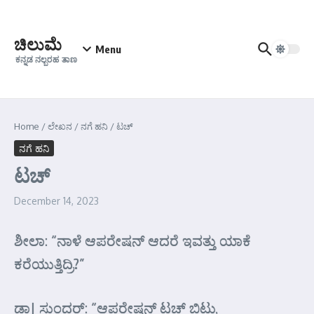
Skip to content
ಚಿಲುಮೆ
Menu
ಕನ್ನಡ ನಲ್ಬರಹ ತಾಣ
Home
/
ಲೇಖನ
/
ನಗೆ ಹನಿ
/
ಟಚ್
ನಗೆ ಹನಿ
ಟಚ್
December 14, 2023
ಶೀಲಾ: “ನಾಳೆ ಆಪರೇಷನ್ ಆದರೆ ಇವತ್ತು ಯಾಕೆ
ಕರೆಯುತ್ತಿದ್ರಿ?”
ಡಾ| ಸುಂದರ್‌: “ಆಪರೇಷನ್ ಟಚ್ ಬಿಟ್ಟು