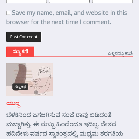
Save my name, email, and website in this
browser for the next time I comment.
ಸಣ್ಣ ಕಥೆ
ಎಲ್ಲವನ್ನೂ ಕಾಣಿ
ಸಣ್ಣ ಕಥೆ
ಯುದ್ಧ
ಬೆಳಕಿನಿಂದ ಜಗಜಗಿಸುವ ಸಂಜೆ ರಾವು ಬಡಿದಂತೆ
ಮಬ್ಬಾಗಿತ್ತು. ಈ ಮಬ್ಬು ಹಿಂದೆಂದೂ ಇದಿಲ್ಲ. ದೇಶದ
ಹದಿನೇಳು ವರ್ಷದ ಸ್ವಾತಂತ್ರದಲ್ಲಿ, ಮಧ್ಯಮ ತರಗತಿಯ