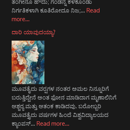
ತಂಗೀನೂ ಹೌದು; ಗಂಡನ್ನ ಕಳಕೊಂಡು
ನಿರ್ಗತಿಕಳಾಗಿ ಕೂತಿರೋದೂ ನಿಜ;…
Read
more…
ದಾರಿ ಯಾವುದಯ್ಯಾ?
ಮೂವತೈದು ವರ್‍ಷಗಳ ನಂತರ ಅಮಲ ನಿನ್ನೂರಿಗೆ
ಬರುತ್ತಿದ್ದೇನೆ ಅಂತ ಫೋನ ಮಾಡಿದಾಗ ಮೃಣಾಲಿನಿಗೆ
ಆಶ್ಚರ್‍ಯ ಮತ್ತು ಆತಂಕ ಕಾಡಿದವು. ಬರೋಬ್ಬರಿ
ಮೂವತ್ತೈದು ವರ್ಷಗಳ ಹಿಂದೆ ವಿಶ್ವವಿದ್ಯಾಲಯದ
ಕ್ಯಾಂಪಸ್…
Read more…