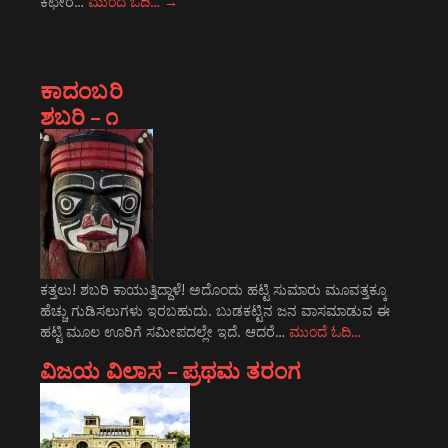
ಕಛೇರ…
ಮುಂದೆ ಓದಿ…
→
ಕಾದಂಬರಿ
ಶಬರಿ – ೧
ಕತ್ತಲು! ಶಬರಿ ಕಾಯುತ್ತಿದ್ದಾಳೆ! ಅದೊಂದು ಹಟ್ಟಿ ಸುಮಾರು ಮೂವತ್ತಕ್ಕೂ
ಹೆಚ್ಚು ಗುಡಿಸಲುಗಳು ಇರಬಹುದು. ಬುಡಕಟ್ಟಿನ ಜನ ವಾಸಮಾಡುವ ಈ
ಹಟ್ಟಿ ಮೂಲ ಊರಿಗೆ ಸಮೀಪದಲ್ಲೇ ಇದೆ. ಆದರೆ…
ಮುಂದೆ ಓದಿ…
ವಿಜಯ ವಿಲಾಸ – ಪ್ರಥಮ ತರಂಗ