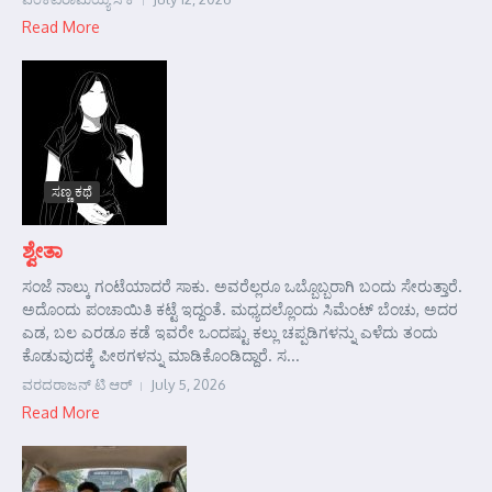
Read More
ಸಣ್ಣ ಕಥೆ
ಶ್ವೇತಾ
ಸಂಜೆ ನಾಲ್ಕು ಗಂಟೆಯಾದರೆ ಸಾಕು. ಅವರೆಲ್ಲರೂ ಒಬ್ಬೊಬ್ಬರಾಗಿ ಬಂದು ಸೇರುತ್ತಾರೆ.
ಅದೊಂದು ಪಂಚಾಯಿತಿ ಕಟ್ಟೆ ಇದ್ದಂತೆ. ಮಧ್ಯದಲ್ಲೊಂದು ಸಿಮೆಂಟ್ ಬೆಂಚು, ಅದರ
ಎಡ, ಬಲ ಎರಡೂ ಕಡೆ ಇವರೇ ಒಂದಷ್ಟು ಕಲ್ಲು ಚಪ್ಪಡಿಗಳನ್ನು ಎಳೆದು ತಂದು
ಕೊಡುವುದಕ್ಕೆ ಪೀಠಗಳನ್ನು ಮಾಡಿಕೊಂಡಿದ್ದಾರೆ. ಸ...
ವರದರಾಜನ್ ಟಿ ಆರ್
July 5, 2026
Read More