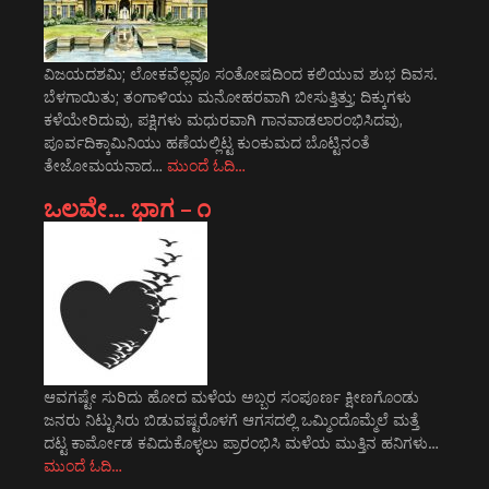
ವಿಜಯದಶಮಿ; ಲೋಕವೆಲ್ಲವೂ ಸಂತೋಷದಿಂದ ಕಲಿಯುವ ಶುಭ ದಿವಸ.
ಬೆಳಗಾಯಿತು; ತಂಗಾಳಿಯು ಮನೋಹರವಾಗಿ ಬೀಸುತ್ತಿತ್ತು; ದಿಕ್ಕುಗಳು
ಕಳೆಯೇರಿದುವು, ಪಕ್ಷಿಗಳು ಮಧುರವಾಗಿ ಗಾನವಾಡಲಾರಂಭಿಸಿದವು,
ಪೂರ್ವದಿಕ್ಕಾಮಿನಿಯು ಹಣೆಯಲ್ಲಿಟ್ಟ ಕುಂಕುಮದ ಬೊಟ್ಟಿನಂತೆ
ತೇಜೋಮಯನಾದ…
ಮುಂದೆ ಓದಿ…
ಒಲವೇ… ಭಾಗ – ೧
ಆವಗಷ್ಟೇ ಸುರಿದು ಹೋದ ಮಳೆಯ ಅಬ್ಬರ ಸಂಪೂರ್ಣ ಕ್ಷೀಣಗೊಂಡು
ಜನರು ನಿಟ್ಟುಸಿರು ಬಿಡುವಷ್ಟರೊಳಗೆ ಆಗಸದಲ್ಲಿ ಒಮ್ಮಿಂದೊಮ್ಮೆಲೆ ಮತ್ತೆ
ದಟ್ಟ ಕಾರ್ಮೋಡ ಕವಿದುಕೊಳ್ಳಲು ಪ್ರಾರಂಭಿಸಿ ಮಳೆಯ ಮುತ್ತಿನ ಹನಿಗಳು…
ಮುಂದೆ ಓದಿ…