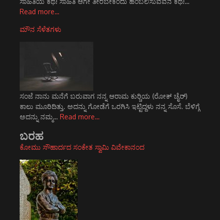
ಸಾಹಿತಿಯ ಕಥೆ! ಸಾಹಿತಿ ಆಗೇ ತೀರಬೇಕೆಂದು ಹಂಬಲಿಸುವವನ ಕಥೆ!…
Read more…
ಮೌನ ಸೆಳೆತಗಳು
ಸಂಜೆ ನಾನು ಮನೆಗೆ ಬರುವಾಗ ನನ್ನ ಆರಾಮ ಕುರ್‍ಚಿಯ (ರೋಕ್ ಚೈರ್‌)
ಕಾಲು ಮೂರಿದಿತ್ತು. ಅದನ್ನು ಗೋಡೆಗೆ ಒರಗಿಸಿ ಇಟ್ಟಿದ್ದಳು ನನ್ನ ಸೊಸೆ. ಬೆಳಿಗ್ಗೆ
ಅದನ್ನು ನಮ್ಮ…
Read more…
ಬರಹ
ಕೋಮು ಸೌಹಾರ್ದದ ಸಂಕೇತ ಸ್ವಾಮಿ ವಿವೇಕಾನಂದ