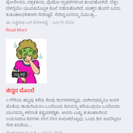
ಪೋಲೀಸರು, ಪತ್ರಕರ್ತರು, ಫೊಟೋ ಗ್ರಾಫರ್‌ಗಳಿಂದ ತುಂಬಿಹೋಗಿದೆ. ಬೆಳ್ಳಂ
ಬೆಳಿಗ್ಗೆಯೇ ಯುವತಿಯೊಬ್ಬಳ ಕೊಲೆ ನಡೆದುಹೋಗಿದೆ. ಲಾಡ್ಜ್‌ನ ಹೊರಗೆ ಜನರು
ಕುತೂಹಲಭರಿತರಾಗಿ ಸೇರಿದ್ದಾರೆ. ಸೇರಿದ್ದ ಜನರನ್ನು ನಿಯಂತ್ರ...
ಡಾ. ವಿಶ್ವನಾಥ ಎನ್ ನೇರಳಕಟ್ಟೆ
July 19, 2026
Read More
ಸಣ್ಣ ಕಥೆ
ಚಿನ್ನದ ಬೊಂಬೆ
೧ ಗೌರಿಯ ಹಬ್ಬವು ಕಳೆದು ಕೆಲವು ದಿನಗಳಾಗಿದ್ದುವು. ಭಾಗೀರಥಮ್ಮನೂ ಅವಳ
ಜೊತೆಯ ಹುಡುಗಿಯರೂ ಒಂದೊಂದು ದಿನವನ್ನು ಕಳೆಯುವುದೂ ಒಂದೊಂದು
ಯುಗವನ್ನು ಕಳೆದಂತೆ ಕಷ್ಟವಾಗಿದ್ದಿತು. ಅವರು ಎಷ್ಟು ಕುತೂಹಲದಿಂದ
ಬಯಸಿದರೂ ದಿನಗಳು ಬೇಗ ಬೇಗ ಉರುಳಲೊಲ್ಲವು. ಒಂದು ದಿನ ಅವರೆಲ್ಲರೂ
ಸೇರಿ ಕವಡೆಯ...
ವೆಂಕಟರಾಮಯ್ಯ ಸಿ ಕೆ
July 12, 2026