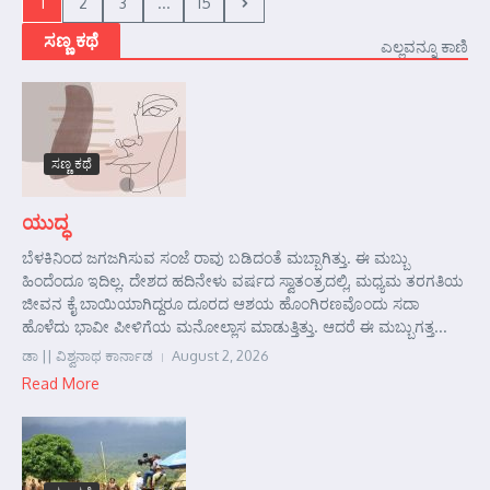
1
2
3
...
15
ಸಣ್ಣ ಕಥೆ
ಎಲ್ಲವನ್ನೂ ಕಾಣಿ
ಸಣ್ಣ ಕಥೆ
ಯುದ್ಧ
ಬೆಳಕಿನಿಂದ ಜಗಜಗಿಸುವ ಸಂಜೆ ರಾವು ಬಡಿದಂತೆ ಮಬ್ಬಾಗಿತ್ತು. ಈ ಮಬ್ಬು
ಹಿಂದೆಂದೂ ಇದಿಲ್ಲ. ದೇಶದ ಹದಿನೇಳು ವರ್ಷದ ಸ್ವಾತಂತ್ರದಲ್ಲಿ, ಮಧ್ಯಮ ತರಗತಿಯ
ಜೀವನ ಕೈ ಬಾಯಿಯಾಗಿದ್ದರೂ ದೂರದ ಆಶಯ ಹೊಂಗಿರಣವೊಂದು ಸದಾ
ಹೊಳೆದು ಭಾವೀ ಪೀಳಿಗೆಯ ಮನೋಲ್ಲಾಸ ಮಾಡುತ್ತಿತ್ತು. ಆದರೆ ಈ ಮಬ್ಬುಗತ್ತ...
ಡಾ || ವಿಶ್ವನಾಥ ಕಾರ್ನಾಡ
August 2, 2026
Read More