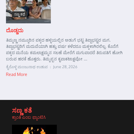
ಸಣ್ಣ ಕಥೆ
ದೊಡ್ಡದು
ತಿಮ್ಮಣ್ಣ ನಮ್ಮೂರಿನ ಪಕ್ಕದ ಹಳ್ಳಿಯಲ್ಲಿನ ಅಡುಗೆ ಭಟ್ಟ ತಿಪ್ಪಾಭಟ್ಟರ ಮಗ.
ತಿಪ್ಪಾಭಟ್ಟರಿಗೆ ಮದುವೆಯಾಗಿ ಹತ್ತು ವರ್ಷ ಕಳೆದರೂ ಮಕ್ಕಳಾಗಿರಲಿಲ್ಲ. ಕೊನೆಗೆ
ಪಕ್ಕದ ಮನೆಯ ಕಮಲಾಕ್ಷಮ್ಮನ ಸಲಹೆ ಮೇರೆಗೆ ಮಗುವಾದರೆ ತಿರುಪತಿಗೆ ಹೋಗಿ
ಬರುವ ಹರಕೆ ಹೊತ್ತರು. ತಿಮ್ಮಪ್ಪನ ಕೃಪಾಕಟಾಕ್ಷವೋ ...
ತೈರೊಳ್ಳಿ ಮಂಜುನಾಥ ಉಡುಪ
June 28, 2026
Read More
ಸಣ್ಣ ಕತೆ
ಕ್ರಾಂತಿ ಎಂಬ ಫ್ಯಾಂಟಿಸಿ