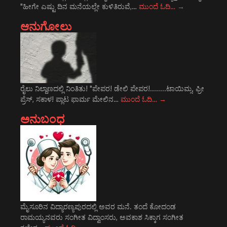
"ಹೀಗೇ ಎಷ್ಟು ದಿನ ಮನೆಯಲ್ಲೇ ಕುಳಿತಿರುವೆ,…
ಮುಂದೆ ಓದಿ…
→
ಆನುಗೋಲು
ರೈಲು ನಿಲ್ದಾಣದಲ್ಲಿ ನಿಂತಿತು! "ಪೇಪರ! ಡೇಲಿ ಪೇಪರ!........ಟಾಯಿಮ್ಸ, ಫ್ರೀ
ಪ್ರೆಸ್, ಸಕಾಳ! ಪ್ಲಾಟ ಫಾರ್ಮ ಮೇಲಿನ…
ಮುಂದೆ ಓದಿ…
→
ಅನುಬಂಧ
ಮೈಸೂರಿನ ವಿದ್ಯಾರಣ್ಯಪುರದಲ್ಲಿ ಅವರ ಮನೆ. ತಂದೆ ಕೋದಂಡ
ರಾಮಯ್ಯನವರು ಸಂಗೀತ ವಿದ್ವಾಂಸರು, ಅವಕಾಶ ಸಿಕ್ಕಾಗ ಸಂಗೀತ