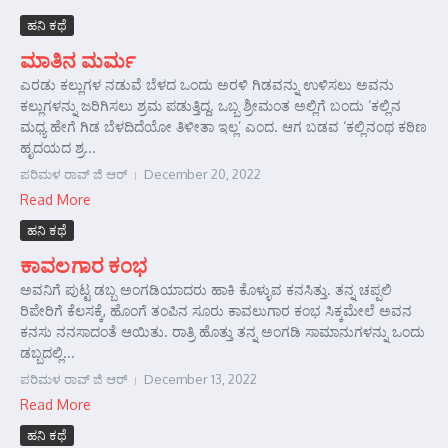
ಹನಿ ಕಥೆ
ಮಾತಿನ ಮರ್ಮ
ಎರಡು ಕಲ್ಲುಗಳ ನಡುವೆ ಬೆಳದ ಒಂದು ಅರಳಿ ಗಿಡವನ್ನು ಉಳಿಸಲು ಅವನು
ಕಲ್ಲುಗಳನ್ನು ಜರಿಗಿಸಲು ಶ್ರಮ ಪಡುತ್ತಿದ್ದ. ಒಬ್ಬ ಶ್ರೀಮಂತ ಅಲ್ಲಿಗೆ ಬಂದು ‘ಕಲ್ಲಿನ
ಮಧ್ಯ ಹೇಗೆ ಗಿಡ ಬೆಳದಿದೆಯೋ ತಿಳೀತಾ ಇಲ್ಲ’ ಎಂದ. ಆಗ ಬಡವ ‘ಕಲ್ಲಿನಂಥ ಕಠಿಣ
ಹೃದಯದ ಶ್ರ...
ಪರಿಮಳ ರಾವ್ ಜಿ ಆರ್‍
December 20, 2022
Read More
ಹನಿ ಕಥೆ
ಕಾವಲಗಾರ ಕಂಭ
ಅವನಿಗೆ ಪುಟ್ಟ ಡಬ್ಬ ಅಂಗಡಿಯಾದರು ಹಾಕಿ ಕೊಳ್ಳುವ ಕನಸಿತ್ತು. ತನ್ನ ಚಪ್ಪಲಿ
ರಿಪೇರಿಗೆ ಕೆಲಸಕ್ಕೆ, ಹೊಂಗೆ ತಂಪಿನ ಸೂರು ಕಾವಲುಗಾರ ಕಂಭ ಸಿಕ್ಕಮೇಲೆ ಅವನ
ಕನಸು ನನಸಾದಂತೆ ಆಯಿತು. ರಾತ್ರಿ ಹೊತ್ತು ತನ್ನ ಅಂಗಡಿ ಸಾಮಾನುಗಳನ್ನು ಒಂದು
ಡಬ್ಬದಲ್ಲಿ...
ಪರಿಮಳ ರಾವ್ ಜಿ ಆರ್‍
December 13, 2022
Read More
ಹನಿ ಕಥೆ