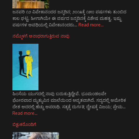
ಜನವರಿ ೧೨ ವಿವೇಕಾನಂದರ ಜನ್ಮದಿನ; ೨೦೧೩ಕ್ಕೆ ೧೫೦ ವರ್ಷಗಳು ತುಂಬಿದ
ಕಾಲ ಘಟ್ಟ. ಹೀಗಾಗಿಯೇ ಈ ವರ್ಷದ ಜನ್ಮದಿನಕ್ಕೆ ವಿಶೇಷ ಮಹತ್ವ. ಇಷ್ಟು
ವರ್ಷಗಳ ಅವಧಿಯಲ್ಲಿ ವಿವೇಕಾನಂದರು…
Read more…
ನಮ್ಮೊಳಗೆ ಅನಾಥರಾಗುತ್ತಿರುವ ನಾವು
ಹಿಂಸೆಯ ಯುಗದಲ್ಲಿ ನಾವು ಬದುಕುತ್ತಿದ್ದೇವೆ. ಭೂಮಂಡಲವೇ
ಘೋರವಾದ ಮೃತ್ಯುವಿನ ಮಾಲೆಯಿಂದ ಆವೃತವಾಗಿದೆ. ಸದ್ಯದಲ್ಲಿ ಅಮೇರಿಕ
ದೇಶ ಅದರಲ್ಲಿ ಹೆಚ್ಚು ಅಪರಾಧಿ. ಸತ್ಯಕ್ಕೆ ದುರ್ಗತಿ; ದ್ವೇಷಕ್ಕೆ ವಿಜಯ; ಪ್ರೇಮ…
Read more…
ಬಿಕ್ಷುಕರೊಂದಿಗೆ