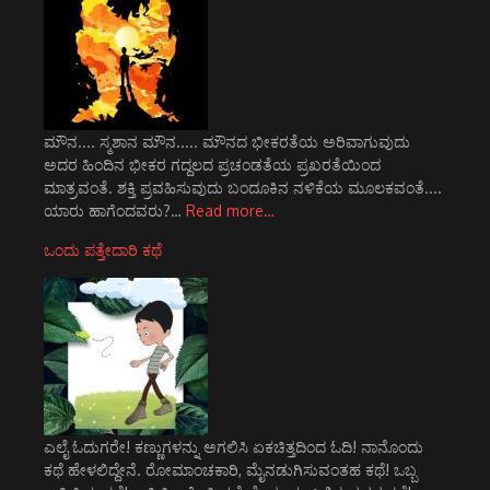
ಮೌನ.... ಸ್ಮಶಾನ ಮೌನ..... ಮೌನದ ಭೀಕರತೆಯ ಅರಿವಾಗುವುದು
ಅದರ ಹಿಂದಿನ ಭೀಕರ ಗದ್ದಲದ ಪ್ರಚಂಡತೆಯ ಪ್ರಖರತೆಯಿಂದ
ಮಾತ್ರವಂತೆ. ಶಕ್ತಿ ಪ್ರವಹಿಸುವುದು ಬಂದೂಕಿನ ನಳಿಕೆಯ ಮೂಲಕವಂತೆ....
ಯಾರು ಹಾಗೆಂದವರು?…
Read more…
ಒಂದು ಪತ್ತೇದಾರಿ ಕಥೆ
ಎಲೈ ಓದುಗರೇ! ಕಣ್ಣುಗಳನ್ನು ಅಗಲಿಸಿ ಏಕಚಿತ್ತದಿಂದ ಓದಿ! ನಾನೊಂದು
ಕಥೆ ಹೇಳಲಿದ್ದೇನೆ. ರೋಮಾಂಚಕಾರಿ, ಮೈನಡುಗಿಸುವಂತಹ ಕಥೆ! ಒಬ್ಬ