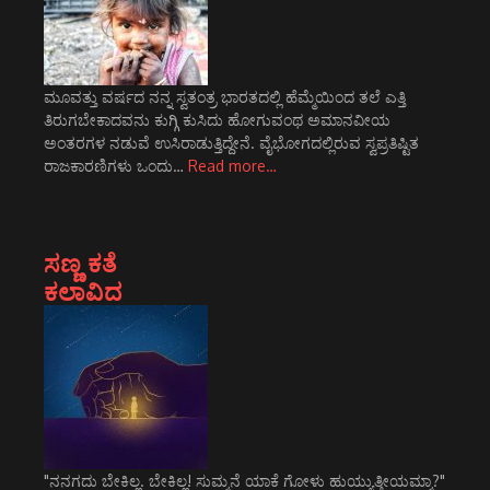
ಮೂವತ್ತು ವರ್ಷದ ನನ್ನ ಸ್ವತಂತ್ರ ಭಾರತದಲ್ಲಿ ಹೆಮ್ಮೆಯಿಂದ ತಲೆ ಎತ್ತಿ
ತಿರುಗಬೇಕಾದವನು ಕುಗ್ಗಿ ಕುಸಿದು ಹೋಗುವಂಥ ಅಮಾನವೀಯ
ಅಂತರಗಳ ನಡುವೆ ಉಸಿರಾಡುತ್ತಿದ್ದೇನೆ. ವೈಭೋಗದಲ್ಲಿರುವ ಸ್ವಪ್ರತಿಷ್ಟಿತ
ರಾಜಕಾರಣಿಗಳು ಒಂದು…
Read more…
ಸಣ್ಣ ಕತೆ
ಕಲಾವಿದ
"ನನಗದು ಬೇಕಿಲ್ಲ. ಬೇಕಿಲ್ಲ! ಸುಮ್ಮನೆ ಯಾಕೆ ಗೋಳು ಹುಯ್ಯುತ್ತೀಯಮ್ಮಾ?"