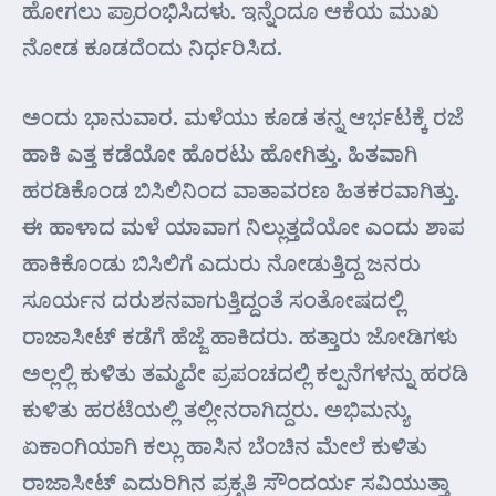
ಹೋಗಲು ಪ್ರಾರಂಭಿಸಿದಳು. ಇನ್ನೆಂದೂ ಆಕೆಯ ಮುಖ
ನೋಡ ಕೂಡದೆಂದು ನಿರ್ಧರಿಸಿದ.
ಅಂದು ಭಾನುವಾರ. ಮಳೆಯು ಕೂಡ ತನ್ನ ಆರ್ಭಟಕ್ಕೆ ರಜೆ
ಹಾಕಿ ಎತ್ತ ಕಡೆಯೋ ಹೊರಟು ಹೋಗಿತ್ತು. ಹಿತವಾಗಿ
ಹರಡಿಕೊಂಡ ಬಿಸಿಲಿನಿಂದ ವಾತಾವರಣ ಹಿತಕರವಾಗಿತ್ತು.
ಈ ಹಾಳಾದ ಮಳೆ ಯಾವಾಗ ನಿಲ್ಲುತ್ತದೆಯೋ ಎಂದು ಶಾಪ
ಹಾಕಿಕೊಂಡು ಬಿಸಿಲಿಗೆ ಎದುರು ನೋಡುತ್ತಿದ್ದ ಜನರು
ಸೂರ್ಯನ ದರುಶನವಾಗುತ್ತಿದ್ದಂತೆ ಸಂತೋಷದಲ್ಲಿ
ರಾಜಾಸೀಟ್ ಕಡೆಗೆ ಹೆಜ್ಜೆ ಹಾಕಿದರು. ಹತ್ತಾರು ಜೋಡಿಗಳು
ಅಲ್ಲಲ್ಲಿ ಕುಳಿತು ತಮ್ಮದೇ ಪ್ರಪಂಚದಲ್ಲಿ ಕಲ್ಪನೆಗಳನ್ನು ಹರಡಿ
ಕುಳಿತು ಹರಟೆಯಲ್ಲಿ ತಲ್ಲೀನರಾಗಿದ್ದರು. ಅಭಿಮನ್ಯು
ಏಕಾಂಗಿಯಾಗಿ ಕಲ್ಲು ಹಾಸಿನ ಬೆಂಚಿನ ಮೇಲೆ ಕುಳಿತು
ರಾಜಾಸೀಟ್ ಎದುರಿಗಿನ ಪ್ರಕೃತಿ ಸೌಂದರ್ಯ ಸವಿಯುತ್ತಾ