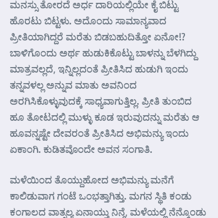
ಮನಸ್ಸು ತೋರದೆ ಅರ್ಧ ದಾರಿಯಲ್ಲಿಯೇ ಕೈ ಬಿಟ್ಟು
ಹೊರಟು ಬಿಟ್ಟಳು. ಅದೊಂದು ಸಾಮಾನ್ಯವಾದ
ಪ್ರೀತಿಯಾಗಿದ್ದರೆ ಮರೆತು ಬಿಡಬಹುದಿತ್ತೋ ಏನೋ!?
ಬಾಳಿಗೊಂದು ಅರ್ಥ ಹುಡುಕಿಕೊಟ್ಟು ಬಾಳನ್ನು ಬೆಳಗಿದ್ದು
ಮಾತ್ರವಲ್ಲದೆ, ಇನ್ನಿಲ್ಲದಂತೆ ಪ್ರೀತಿಸಿದ ಹುಡುಗಿ ಇಂದು
ತನ್ನವಳಲ್ಲ ಅನ್ನುವ ಮಾತು ಅವನಿಂದ
ಅರಗಿಸಿಕೊಳ್ಳುವುದಕ್ಕೆ ಸಾಧ್ಯವಾಗುತ್ತಿಲ್ಲ. ಪ್ರೀತಿ ತುಂಬಿದ
ಹೂ ತೋಟದಲ್ಲಿ ಮುಳ್ಳು ಕೂಡ ಇರುವುದನ್ನು ಮರೆತು ಆ
ಹೂವನ್ನಷ್ಟೇ ದೇವರಂತೆ ಪ್ರೀತಿಸಿದ ಅಭಿಮನ್ಯು ಇಂದು
ಏಕಾಂಗಿ. ಕುಡಿತವೊಂದೇ ಅವನ ಸಂಗಾತಿ.
ಮಳೆಯಿಂದ ತೊಯ್ದುಹೋದ ಅಭಿಮನ್ಯು ಮನೆಗೆ
ಕಾಲಿಡುವಾಗ ಗಂಟೆ ಒಂಭತ್ತಾಗಿತ್ತು. ಮಗನ ಸ್ಥಿತಿ ಕಂಡು
ಕಂಗಾಲದ ವಾತ್ಸಲ್ಯ ಏನಾಯ್ತು ನಿನ್ಗೆ, ಮಳೆಯಲ್ಲಿ ನೆನ್ಕೊಂಡು