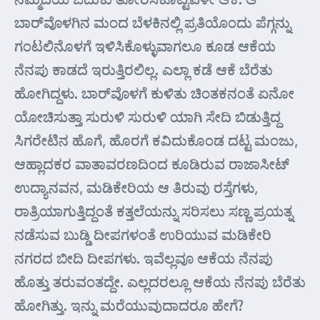
ಬಾರ್‌ವೊಳಗಿನ ಮಂದ ಬೆಳಕಿನಲ್ಲಿ ಪ್ರತಿಯೊಂದು ಪೆಗ್ಗನ್ನು
ಗಂಟಲಿನೊಳಗೆ ಇಳಿಸಿಕೊಳ್ಳುವಾಗಲೂ ಕೂಡ ಆಕೆಯ
ನೆನಪು ಕಾಡದೆ ಇರುತ್ತಿರಲಿಲ್ಲ. ಎಲ್ಲಾ ಕಡೆ ಆಕೆ ಬೆರೆತು
ಹೋಗಿದ್ದಳು. ಬಾರ್‌ವೊಳಗೆ ಕುಳಿತು ಚಿಂತಕನಂತೆ ಏನೋ
ಯೋಚಿಸುತ್ತಾ ಸುರುಳಿ ಸುರುಳಿ ಯಾಗಿ ಸೇದಿ ಬಿಡುತ್ತಿದ್ದ
ಸಿಗರೇಟಿನ ಹೊಗೆ, ಹೊರಗೆ ಕವಿದುಕೊಂಡ ದಟ್ಟ ಮಂಜು,
ಆಹ್ಲಾದಕರ ವಾತಾವರಣದಿಂದ ಕೂಡಿರುವ ರಾಜಾಸೀಟ್
ಉದ್ಯಾನವನ, ಮಡಿಕೇರಿಯ ಆ ತಿರುವು ರಸ್ತೆಗಳು,
ರಾತ್ರಿಯಾಗುತ್ತಿದ್ದಂತೆ ಕತ್ತಲೆಯನ್ನು ಸರಿಸಲು ಸಣ್ಣ ಪ್ರಯತ್ನ
ನಡೆಸುವ ಬುಡ್ಡಿ ದೀಪಗಳಂತೆ ಉರಿಯುವ ಮಡಿಕೇರಿ
ನಗರದ ಬೀದಿ ದೀಪಗಳು. ಇವೆಲ್ಲವೂ ಆಕೆಯ ನೆನಪು
ಹೊತ್ತು ತರುವಂತದ್ದೇ. ಎಲ್ಲದರಲ್ಲೂ ಆಕೆಯ ನೆನಪು ಬೆರೆತು
ಹೋಗಿತ್ತು. ಇನ್ನು ಮರೆಯುವುದಾದರೂ ಹೇಗೆ?