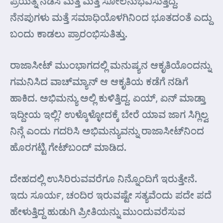
ಪ್ರಯತ್ನ ನಡೆಸಿ ಮತ್ತೆ ಮತ್ತೆ ಸೋಲನುಭವಿಸುತ್ತಿದ್ದ.
ನೆನಪುಗಳು ಮತ್ತೆ ಸಮಾಧಿಯೊಳಗಿನಿಂದ ಭೂತದಂತೆ ಎದ್ದು
ಬಂದು ಕಾಡಲು ಪ್ರಾರಂಭಿಸುತಿತ್ತು.
ರಾಜಾಸೀಟ್ ಮುಂಭಾಗದಲ್ಲಿ ಮನುಷ್ಯನ ಆಕೃತಿಯೊಂದನ್ನು
ಗಮನಿಸಿದ ವಾಚ್‌ಮ್ಯಾನ್ ಆ ಆಕೃತಿಯ ಕಡೆಗೆ ನಡಿಗೆ
ಹಾಕಿದ. ಅಭಿಮನ್ಯು ಅಲ್ಲಿ ಕುಳಿತ್ತಿದ್ದ. ಏಯ್, ಏನ್ ಮಾಡ್ತಾ
ಇದ್ದೀಯ ಇಲ್ಲಿ? ಉಳ್ಕೊಳ್ಳೋದಕ್ಕೆ ಬೇರೆ ಯಾವ ಜಾಗ ಸಿಗ್ಲಿಲ್ವ
ನಿನ್ಗೆ ಎಂದು ಗದರಿಸಿ ಅಭಿಮನ್ಯುವನ್ನು ರಾಜಾಸೀಟ್‌ನಿಂದ
ಹೊರಗಟ್ಟಿ ಗೇಟ್‌ಬಂದ್ ಮಾಡಿದ.
ದೇಹದಲ್ಲಿ ಉಸಿರಿರುವವರೆಗೂ ನಿನ್ನೊಂದಿಗೆ ಇರುತ್ತೇನೆ.
ಇದು ಸೂರ್ಯ, ಚಂದಿರ ಇರುವಷ್ಟೇ ಸತ್ಯವೆಂದು ಪದೇ ಪದೆ
ಹೇಳುತ್ತಿದ್ದ ಹುಡುಗಿ ಪ್ರೀತಿಯನ್ನು ಮುಂದುವರೆಸುವ