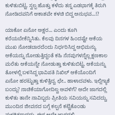
ಕುಳಿತುಬಿಟ್ಟ. ಸ್ವಲ್ಪ ಹೊತ್ತು ಕಳೆದು ತನ್ನ ಎಡಭಾಗಕ್ಕೆ ತಿರುಗಿ
ನೋಡಿದವನಿಗೆ ಆಕಾಶವೇ ಕಳಚಿ ಬಿದ್ದ ಅನುಭವ…!?
ಯಾಕೋ ಏನೋ ಅಕ್ಷರ… ಎಂದು ಕೂಗಿ
ಕರೆಯಬೇಕೆನ್ನಿಸಿತು. ಕೆಲವು ದಿನಗಳ ಹಿಂದಷ್ಟೇ ಆಕೆಯ
ಮುಖ ನೋಡಬಾರದೆಂದು ನಿರ್ಧರಿಸಿದ್ದ ಅಭಿಮನ್ಯು
ಆಕೆಯನ್ನು ನೋಡುತ್ತಿದ್ದಂತೆ ಕಹಿ ನೆನಪುಗಳನ್ನೆಲ್ಲ ಕ್ಷಣಕಾಲ
ಮರೆತು ಆಕೆಯನ್ನೇ ನೋಡುತ್ತಾ ಕುಳಿತುಬಿಟ್ಟ. ಆಕೆಯನ್ನು
ತೋಳಲ್ಲಿ ಬಳಸಿದ್ದ ಭಾವಿಪತಿ ನಿಖಿಲ್ ಆಕೆಯೊಂದಿಗೆ
ಏನೋ ಹರಟ್ಟುತ್ತಾ ಕುಳಿತ್ತಿದ್ದ. ಛೇ.. ಹಾಳಾದವಳು. ಇಲ್ಲಿಗ್ಯಾಕೆ
ಬಂದ್ಲು? ನಾಚಿಕೆಯಾಗೋದಿಲ್ವ ಅವಳಿಗೆ? ಅದೇ ಜಾಗದಲ್ಲಿ
ಕುಳಿತು ತಾನೇ ನಾವಿಬ್ಬರು ಪ್ರೀತಿಯ ಸವಿಯನ್ನು ಸವಿದದ್ದು,
ಮುಂದಿನ ಜೀವನದ ಬಗ್ಗೆ ಕಲ್ಪನೆ ಕಟ್ಟಿಕೊಂಡು
ಪುಳಕಿತರಾದದ್ದು. ಈಗ ಅದೇ ಜಾಗದಲ್ಲಿ