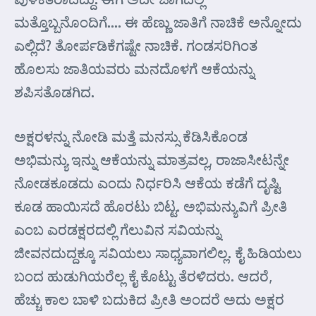
ಮತ್ತೊಬ್ಬನೊಂದಿಗೆ…. ಈ ಹೆಣ್ಣು ಜಾತಿಗೆ ನಾಚಿಕೆ ಅನ್ನೋದು
ಎಲ್ಲಿದೆ? ತೋರ್ಪಡಿಕೆಗಷ್ಟೇ ನಾಚಿಕೆ. ಗಂಡಸರಿಗಿಂತ
ಹೊಲಸು ಜಾತಿಯವರು ಮನದೊಳಗೆ ಆಕೆಯನ್ನು
ಶಪಿಸತೊಡಗಿದ.
ಅಕ್ಷರಳನ್ನು ನೋಡಿ ಮತ್ತೆ ಮನಸ್ಸು ಕೆಡಿಸಿಕೊಂಡ
ಅಭಿಮನ್ಯು ಇನ್ನು ಆಕೆಯನ್ನು ಮಾತ್ರವಲ್ಲ, ರಾಜಾಸೀಟನ್ನೇ
ನೋಡಕೂಡದು ಎಂದು ನಿರ್ಧರಿಸಿ ಆಕೆಯ ಕಡೆಗೆ ದೃಷ್ಟಿ
ಕೂಡ ಹಾಯಿಸದೆ ಹೊರಟು ಬಿಟ್ಟ. ಅಭಿಮನ್ಯುವಿಗೆ ಪ್ರೀತಿ
ಎಂಬ ಎರಡಕ್ಷರದಲ್ಲಿ ಗೆಲುವಿನ ಸವಿಯನ್ನು
ಜೀವನದುದ್ದಕ್ಕೂ ಸವಿಯಲು ಸಾಧ್ಯವಾಗಲಿಲ್ಲ. ಕೈ ಹಿಡಿಯಲು
ಬಂದ ಹುಡುಗಿಯರೆಲ್ಲ ಕೈ ಕೊಟ್ಟು ತೆರಳಿದರು. ಆದರೆ,
ಹೆಚ್ಚು ಕಾಲ ಬಾಳಿ ಬದುಕಿದ ಪ್ರೀತಿ ಅಂದರೆ ಅದು ಅಕ್ಷರ