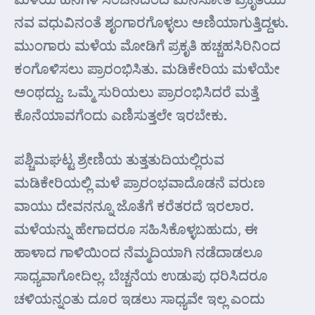
ನವ ವಧುವಿನಂತೆ ಶೃಂಗಾರಗೊಳ್ಳಲು ಅಣಿಯಾಗುತ್ತಿದ್ದಳು.
ಮುಂಗಾರು ಮಳೆಯ ಮೋಡಿಗೆ ಪ್ರಕೃತಿ ಹಚ್ಚಹಸಿರಿನಿಂದ
ಕಂಗೊಳಿಸಲು ಪ್ರಾರಂಭಿಸಿತು. ಮಡಿಕೇರಿಯ ಮಳೆಯೇ
ಅಂಥದ್ದು. ಒಮ್ಮೆ ಸುರಿಯಲು ಪ್ರಾರಂಭಿಸಿದರೆ ಮತ್ತೆ
ಕೊನೆಯಾವಗೆಂದು ಎಣಿಸುತ್ತಲೇ ಇರಬೇಕು.
ಪಶ್ಚಿಮಘಟ್ಟ ಶ್ರೇಣಿಯ ತುತ್ತತುದಿಯಲ್ಲಿರುವ
ಮಡಿಕೇರಿಯಲ್ಲಿ ಮಳೆ ಪ್ರಾರಂಭವಾದೊಡನೆ ವರುಣ
ವಾಯು ದೇವನನ್ನೂ ಜೊತೆಗೆ ಕರೆತರದೆ ಇರಲಾರ.
ಮಳೆಯನ್ನು ಹೇಗಾದರೂ ಸಹಿಸಿಕೊಳ್ಳಬಹುದು, ಈ
ಹಾಳಾದ ಗಾಳಿಯಿಂದ ನೆಮ್ಮದಿಯಾಗಿ ನಡೆದಾಡಲೂ
ಸಾಧ್ಯವಾಗೋದಿಲ್ಲ. ಬೆಚ್ಚನೆಯ ಉಡುಪು ಧರಿಸಿದರೂ
ಚಳಿಯನ್ನಂತು ದೂರ ಇಡಲು ಸಾಧ್ಯವೇ ಇಲ್ಲ ಎಂದು