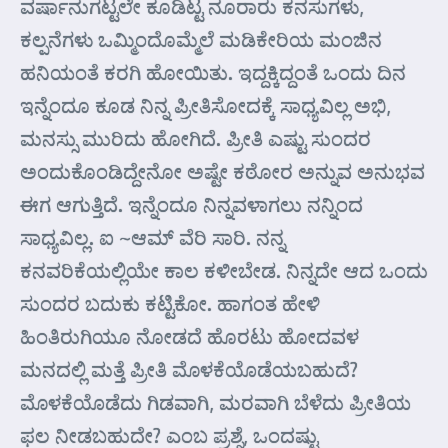
ವರ್ಷಾನುಗಟ್ಟಲೇ ಕೂಡಿಟ್ಟ ನೂರಾರು ಕನಸುಗಳು,
ಕಲ್ಪನೆಗಳು ಒಮ್ಮಿಂದೊಮ್ಮೆಲೆ ಮಡಿಕೇರಿಯ ಮಂಜಿನ
ಹನಿಯಂತೆ ಕರಗಿ ಹೋಯಿತು. ಇದ್ದಕ್ಕಿದ್ದಂತೆ ಒಂದು ದಿನ
ಇನ್ನೆಂದೂ ಕೂಡ ನಿನ್ನ ಪ್ರೀತಿಸೋದಕ್ಕೆ ಸಾಧ್ಯವಿಲ್ಲ ಅಭಿ,
ಮನಸ್ಸು ಮುರಿದು ಹೋಗಿದೆ. ಪ್ರೀತಿ ಎಷ್ಟು ಸುಂದರ
ಅಂದುಕೊಂಡಿದ್ದೇನೋ ಅಷ್ಟೇ ಕಠೋರ ಅನ್ನುವ ಅನುಭವ
ಈಗ ಆಗುತ್ತಿದೆ. ಇನ್ನೆಂದೂ ನಿನ್ನವಳಾಗಲು ನನ್ನಿಂದ
ಸಾಧ್ಯವಿಲ್ಲ. ಐ ~ಆಮ್ ವೆರಿ ಸಾರಿ. ನನ್ನ
ಕನವರಿಕೆಯಲ್ಲಿಯೇ ಕಾಲ ಕಳೀಬೇಡ. ನಿನ್ನದೇ ಆದ ಒಂದು
ಸುಂದರ ಬದುಕು ಕಟ್ಟಿಕೋ. ಹಾಗಂತ ಹೇಳಿ
ಹಿಂತಿರುಗಿಯೂ ನೋಡದೆ ಹೊರಟು ಹೋದವಳ
ಮನದಲ್ಲಿ ಮತ್ತೆ ಪ್ರೀತಿ ಮೊಳಕೆಯೊಡೆಯಬಹುದೆ?
ಮೊಳಕೆಯೊಡೆದು ಗಿಡವಾಗಿ, ಮರವಾಗಿ ಬೆಳೆದು ಪ್ರೀತಿಯ
ಫಲ ನೀಡಬಹುದೇ? ಎಂಬ ಪ್ರಶ್ನೆ, ಒಂದಷ್ಟು