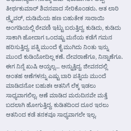
ತೀರ್ಥಕುಮಾರ್ ಶಿವನಪಾದ ಸೇರಿಕೊಂಡರು. ಆತ ಲಾರಿ
ಡ್ರೈವರ್, ದುಡಿಮೆಯ ಹಣ ಬಹುತೇಕ ಸಾರಾಯಿ
ಅಂಗಡಿಯಲ್ಲಿ ಠೇವಣಿ ಇಟ್ಟು ಬರುತ್ತಿದ್ದ. ಕುಡಿದು, ಕುಡಿದು
ಸಾಕಾಗಿ ಹೋದಾಗ ಒಂದಷ್ಟು ಮನೆಯ ಕಡೆಗೆ ಗಮನ
ಹರಿಸುತ್ತಿದ್ದ. ಪತ್ನಿ ಮುಂದೆ ಕೈ ಮುಗಿದು ನಿಂತು ಇನ್ನು
ಮುಂದೆ ಕುಡಿಯೋದಿಲ್ಲ ಕಣೆ. ದೇವರಾಣೆಗೂ, ನಿನ್ನಾಣೆಗೂ.
ಈಗ ನಿನ್ಗೆ ಖುಷಿ ಆಯ್ತಲ್ಲ… ಅನ್ನುತ್ತಿದ್ದ. ಜೀವನದಲ್ಲಿ
ಅಂತಹ ಆಣೆಗಳನ್ನು ಎಷ್ಟು ಬಾರಿ ಪತ್ನಿಯ ಮುಂದೆ
ಮಾಡಿದನೋ ಬಹುಶಃ ಆತನಿಗೆ ಲೆಕ್ಕ ಇಡಲು
ಸಾಧ್ಯವಾಗಲಿಲ್ಲ. ಆಣೆ ಮಾಡಿದ ಮರುದಿನವೇ ಮತ್ತೆ
ಬದಲಾಗಿ ಹೋಗುತ್ತಿದ್ದ. ಕುಡಿತದಿಂದ ದೂರ ಇರಲು
ಆತನಿಂದ ಕಡೆ ತನಕವೂ ಸಾಧ್ಯವಾಗಲೇ ಇಲ್ಲ.