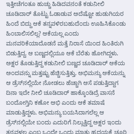
ಇತ್ತೀಚೆಗಂತೂ ಹುಚ್ಚು ಹಿಡಿದವನಂತೆ ಕಡುನೀಲಿ
ಚೂಡಿದಾರ್ ತೊಟ್ಟು ಓಡಾಡುವ ಅದೆಷ್ಟೋ ಹುಡುಗಿಯರ
ಹಿಂದೆ ಬಿದ್ದು ಆಕೆ ತನ್ನವಳಿರಬಹುದೆಂದು ಊಹಿಸಿಕೊಂಡು
ಹಿಂಬಾಲಿಸಲಿಲ್ಲ? ಆಕೆಯಲ್ಲ ಎಂದು
ಮನವರಿಕೆಯಾದೊಡನೆ ಮತ್ತೆ ನಿರಾಸೆ ಯಿಂದ ಹಿಂತಿರುಗಿ
ಬಿಡುತ್ತಿದ್ದ. ಆ ಬಣ್ಣದಲ್ಲಿಯೂ ಆಕೆ ಬೆರೆತು ಹೋಗಿದ್ದಳು.
ಅಕ್ಷರ ತೊಡುತ್ತಿದ್ದ ಕಡುನೀಲಿ ಬಣ್ಣದ ಚೂಡಿದಾರ್ ಆಕೆಯ
ಅಂದವನ್ನು ಮತ್ತಷ್ಟು ಹೆಚ್ಚಿಸುತ್ತಿತ್ತು. ಅಭಿಮನ್ಯು ಆಕೆಯನ್ನು
ಆ ಡ್ರೆಸ್‌ನಲ್ಲಿಯೇ ನೋಡಲು ಹೆಚ್ಚಾಗಿ ಆಸೆ ಪಡುತ್ತಿದ್ದಾಗ
ದಿನಾ ಇದೇ ನೀಲಿ ಚೂಡಿದಾರ್ ಹಾಕ್ಕೊಂಡಿದ್ರೆ ವಾಸನೆ
ಬಂದೋಗ್ತಿನಿ ಕಣೋ ಅಭಿ ಎಂದು ಆಕೆ ತಮಾಷೆ
ಮಾಡುತ್ತಿದ್ದಳು. ಅಭಿಮನ್ಯು ಬಯಸಿದಾಗಲೆಲ್ಲ ಆ
ಡ್ರೆಸ್‌ನಲ್ಲಿಯೇ ಬಂದು ಎದುರಿಗೆ ನಿಲ್ಲುತ್ತಿದ್ದ ಅಕ್ಷರ ಇಂದು
ತನ್ನವಳಲ್ಲ ಎಂಬ ಒಂದೇ ಒಂದು ಮಾತು ಹೃದಯಕ್ಕೆ ಚೂರಿ