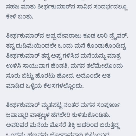
ಸಹಜ ಮಾತು ತೀರ್ಥಕುಮಾರ್‌ನ ಸಾವಿನ ಸಂದರ್ಭದಲ್ಲೂ
ಕೇಳಿ ಬಂತು.
ತೀರ್ಥಕುಮಾರ್‌ನ ಅಪ್ಪ ದೇವರಾಜು ಕೂಡ ಲಾರಿ ಡ್ರೈವರ್.
ತನ್ನ ದುಡಿಮೆಯಿಂದಲೇ ಒಂದು ಮನೆ ಕೊಂಡುಕೊಂಡಿದ್ದ.
ತೀರ್ಥಕುಮಾರ್ ತನ್ನ ಅಪ್ಪ ಗಳಿಸಿದ ಮನೆಯನ್ನು ಮಾತ್ರ
ಉಳಿಸಿ ಸಾಯುವಾಗ ಹೆಂಡತಿ, ಮಗನ ತಲೆಮೇಲೊಂದು
ಸೂರು ಬಿಟ್ಟು ಹೊರಟು ಹೋದ. ಅದೊಂದೇ ಆತ
ಮಾಡಿದ ಒಳ್ಳೆಯ ಕೆಲಸಗಳಲ್ಲೊಂದು.
ತೀರ್ಥಕುಮಾರ್ ಮೃತಪಟ್ಟ ನಂತರ ಮಗನ ಸಂಪೂರ್ಣ
ಜವಾಬ್ದಾರಿ ವಾತ್ಸಲ್ಯಳ ಹೆಗಲೇರಿ ಕುಳಿತುಕೊಂಡಿತು.
ಅವರಿವರ ಮನೆಯ ಮೊಸರೆ ತಿಕ್ಕಿ ಅದರಿಂದ ಬರುತ್ತಿದ್ದ
ಒಂದಷ್ಟು ಹಣವನ್ನು ಜೋಪಾನವಾಗಿ ಕುಟುಂಬದ