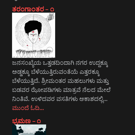
ತರಂಗಾಂತರ – ೧
ಜನಸಂಖ್ಯೆಯ ಒತ್ತಡದಿಂದಾಗಿ ನಗರ ಉದ್ದಕ್ಕೂ
ಅಡ್ಡಕ್ಕೂ ಬೆಳೆಯುತ್ತಿರುವಂತೆಯೆ ಎತ್ತರಕ್ಕೂ
ಬೆಳೆಯುತ್ತಿದೆ. ಶ್ರೀಮಂತರ ಮಹಲುಗಳು ಮತ್ತು
ಬಡವರ ಝೋಪಡಿಗಳು ಮಾತ್ರವೆ ನೆಲದ ಮೇಲೆ
ನಿಂತಿವೆ. ಉಳಿದವರ ವಸತಿಗಳು ಆಕಾಶದಲ್ಲಿ…
ಮುಂದೆ ಓದಿ…
ಭ್ರಮಣ – ೧