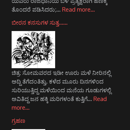
ಯವರು ರಾಜಧಾನಿಯ ಬಳಿ ಪ್ರತ್ಯಕ್ಷರಾಗಿ ಹಣಕ್ಕೆ
ತೊಂದರೆ ಪಡಿಸಿದರು;…
Read more…
ಬೀರನ ಕನಸುಗಳ ಸುತ್ತ……
ಚಿತ್ರ: ಸೋಮವರದ ಇಡೀ ಊರು ಮಳೆ ನೀರಿನಲ್ಲಿ
ಅದ್ದಿ ತೆಗೆದಂತಿತ್ತು. ಕಳೆದ ಮೂರು ದಿನಗಳಿಂದ
ಸುರಿಯುತ್ತಿದ್ದ ಮಳೆಯಿಂದ ಮನೆಯ ಗೂಡುಗಳಲ್ಲಿ
ಅವಿತಿದ್ದ ಜನ ಹಕ್ಕಿ ಮರಿಗಳಂತೆ ಕುತ್ತಿಗೆ…
Read
more…
ಗ್ರಹಣ