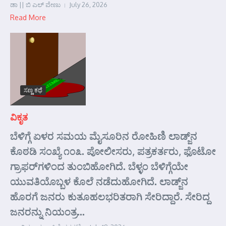
ಡಾ || ಬಿ ಎಲ್ ವೇಣು
July 26, 2026
Read More
ಸಣ್ಣ ಕಥೆ
ವಿಕೃತ
ಬೆಳಿಗ್ಗೆ ಏಳರ ಸಮಯ ಮೈಸೂರಿನ ರೋಹಿಣಿ ಲಾಡ್ಜ್‌ನ
ಕೊಠಡಿ ಸಂಖ್ಯೆ ೧೦೩. ಪೋಲೀಸರು, ಪತ್ರಕರ್ತರು, ಫೊಟೋ
ಗ್ರಾಫರ್‌ಗಳಿಂದ ತುಂಬಿಹೋಗಿದೆ. ಬೆಳ್ಳಂ ಬೆಳಿಗ್ಗೆಯೇ
ಯುವತಿಯೊಬ್ಬಳ ಕೊಲೆ ನಡೆದುಹೋಗಿದೆ. ಲಾಡ್ಜ್‌ನ
ಹೊರಗೆ ಜನರು ಕುತೂಹಲಭರಿತರಾಗಿ ಸೇರಿದ್ದಾರೆ. ಸೇರಿದ್ದ
ಜನರನ್ನು ನಿಯಂತ್ರ...