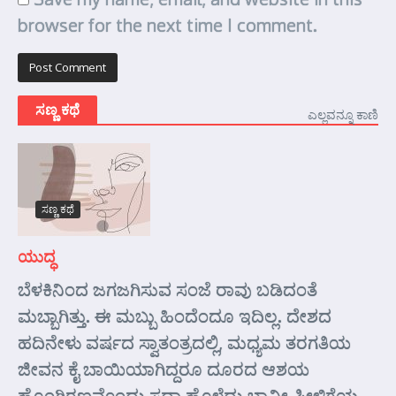
browser for the next time I comment.
ಸಣ್ಣ ಕಥೆ
ಎಲ್ಲವನ್ನೂ ಕಾಣಿ
ಸಣ್ಣ ಕಥೆ
ಯುದ್ಧ
ಬೆಳಕಿನಿಂದ ಜಗಜಗಿಸುವ ಸಂಜೆ ರಾವು ಬಡಿದಂತೆ
ಮಬ್ಬಾಗಿತ್ತು. ಈ ಮಬ್ಬು ಹಿಂದೆಂದೂ ಇದಿಲ್ಲ. ದೇಶದ
ಹದಿನೇಳು ವರ್ಷದ ಸ್ವಾತಂತ್ರದಲ್ಲಿ, ಮಧ್ಯಮ ತರಗತಿಯ
ಜೀವನ ಕೈ ಬಾಯಿಯಾಗಿದ್ದರೂ ದೂರದ ಆಶಯ
ಹೊಂಗಿರಣವೊಂದು ಸದಾ ಹೊಳೆದು ಭಾವೀ ಪೀಳಿಗೆಯ