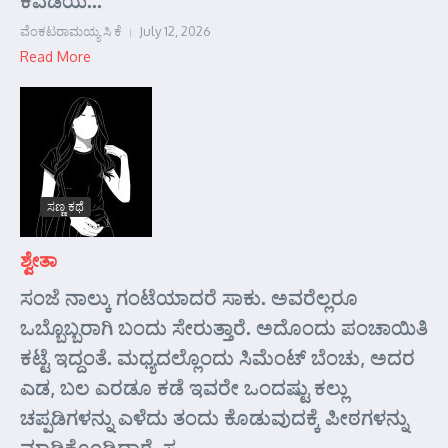
ಕವಡೆಯ...
ವೆಂಕಟರಾಮಯ್ಯ ಸಿ ಕೆ
July 12, 2026
Read More
ಸಣ್ಣ ಕಥೆ
ಶ್ವೇತಾ
ಸಂಜೆ ನಾಲ್ಕು ಗಂಟೆಯಾದರೆ ಸಾಕು. ಅವರೆಲ್ಲರೂ
ಒಬ್ಬೊಬ್ಬರಾಗಿ ಬಂದು ಸೇರುತ್ತಾರೆ. ಅದೊಂದು ಪಂಚಾಯಿತಿ
ಕಟ್ಟೆ ಇದ್ದಂತೆ. ಮಧ್ಯದಲ್ಲೊಂದು ಸಿಮೆಂಟ್ ಬೆಂಚು, ಅದರ
ಎಡ, ಬಲ ಎರಡೂ ಕಡೆ ಇವರೇ ಒಂದಷ್ಟು ಕಲ್ಲು
ಚಪ್ಪಡಿಗಳನ್ನು ಎಳೆದು ತಂದು ಕೊಡುವುದಕ್ಕೆ ಪೀಠಗಳನ್ನು
ಮಾಡಿಕೊಂಡಿದ್ದಾರೆ. ಸ...