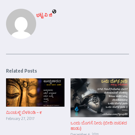
ಭಟ್ಟ ವಿ ಜಿ
Related Posts
ಮಿಂಚುಳ್ಳಿ ಬೆಳಕಿಂಡಿ – ೯
February 27, 2017
ಒಂದು ಬೊಗಸೆ ನೀರು (ಬೀದಿ ನಾಟಕದ
ಹಾಡು)
December 6, 2011