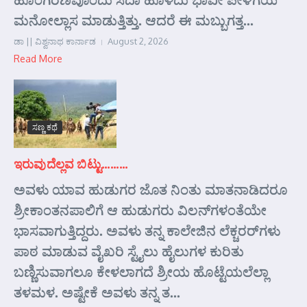
ಮನೋಲ್ಲಾಸ ಮಾಡುತ್ತಿತ್ತು. ಆದರೆ ಈ ಮಬ್ಬುಗತ್ತ...
ಡಾ || ವಿಶ್ವನಾಥ ಕಾರ್ನಾಡ
August 2, 2026
Read More
ಸಣ್ಣ ಕಥೆ
ಇರುವುದೆಲ್ಲವ ಬಿಟ್ಟು………
ಅವಳು ಯಾವ ಹುಡುಗರ ಜೊತ ನಿಂತು ಮಾತನಾಡಿದರೂ
ಶ್ರೀಕಾಂತನಪಾಲಿಗೆ ಆ ಹುಡುಗರು ವಿಲನ್‌ಗಳಂತೆಯೇ
ಭಾಸವಾಗುತ್ತಿದ್ದರು. ಅವಳು ತನ್ನ ಕಾಲೇಜಿನ ಲೆಕ್ಚರರ್‌ಗಳು
ಪಾಠ ಮಾಡುವ ವೈಖರಿ ಸ್ಟೈಲು ಹೈಲುಗಳ ಕುರಿತು
ಬಣ್ಣಿಸುವಾಗಲೂ ಕೇಳಲಾಗದೆ ಶ್ರೀಯ ಹೊಟ್ಟೆಯಲೆಲ್ಲಾ
ತಳಮಳ. ಅಷ್ಟೇಕೆ ಅವಳು ತನ್ನ ತ...