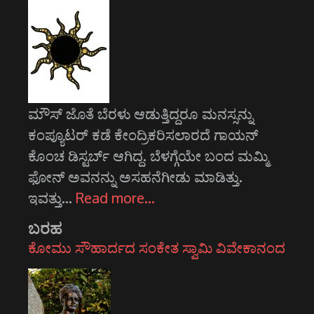
ಮೌಸ್ ಜೊತೆ ಬೆರಳು ಆಡುತ್ತಿದ್ದರೂ ಮನಸ್ಸನ್ನು
ಕಂಪ್ಯೂಟರ್ ಕಡೆ ಕೇಂದ್ರಿಕರಿಸಲಾರದೆ ಗಾಯನ್
ಕೊಂಚ ಡಿಸ್ಟರ್ಬ್ ಆಗಿದ್ದ. ಬೆಳಗ್ಗೆಯೇ ಬಂದ ಮಮ್ಮಿ
ಫೋನ್ ಅವನನ್ನು ಅಸಹನೆಗೀಡು ಮಾಡಿತ್ತು.
ಇವತ್ತು…
Read more…
ಬರಹ
ಕೋಮು ಸೌಹಾರ್ದದ ಸಂಕೇತ ಸ್ವಾಮಿ ವಿವೇಕಾನಂದ