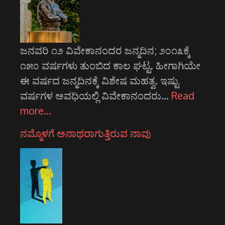
ಜನವರಿ ೧೨ ವಿವೇಕಾನಂದರ ಜನ್ಮದಿನ; ೨೦೧೩ಕ್ಕೆ
೧೫೦ ವರ್ಷಗಳು ತುಂಬಿದ ಕಾಲ ಘಟ್ಟ. ಹೀಗಾಗಿಯೇ
ಈ ವರ್ಷದ ಜನ್ಮದಿನಕ್ಕೆ ವಿಶೇಷ ಮಹತ್ವ. ಇಷ್ಟು
ವರ್ಷಗಳ ಅವಧಿಯಲ್ಲಿ ವಿವೇಕಾನಂದರು…
Read
more…
ನಮ್ಮೊಳಗೆ ಅನಾಥರಾಗುತ್ತಿರುವ ನಾವು