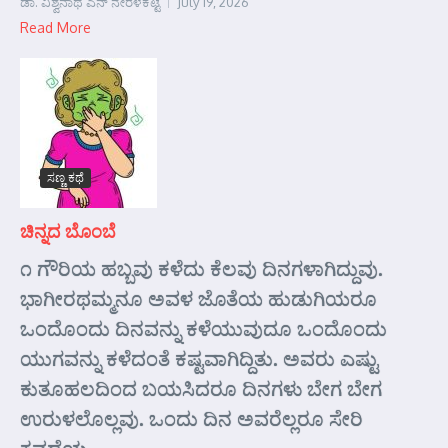
ಡಾ. ವಿಶ್ವನಾಥ ಎನ್ ನೇರಳಕಟ್ಟೆ
July 19, 2026
Read More
ಸಣ್ಣ ಕಥೆ
ಚಿನ್ನದ ಬೊಂಬೆ
೧ ಗೌರಿಯ ಹಬ್ಬವು ಕಳೆದು ಕೆಲವು ದಿನಗಳಾಗಿದ್ದುವು.
ಭಾಗೀರಥಮ್ಮನೂ ಅವಳ ಜೊತೆಯ ಹುಡುಗಿಯರೂ
ಒಂದೊಂದು ದಿನವನ್ನು ಕಳೆಯುವುದೂ ಒಂದೊಂದು
ಯುಗವನ್ನು ಕಳೆದಂತೆ ಕಷ್ಟವಾಗಿದ್ದಿತು. ಅವರು ಎಷ್ಟು
ಕುತೂಹಲದಿಂದ ಬಯಸಿದರೂ ದಿನಗಳು ಬೇಗ ಬೇಗ
ಉರುಳಲೊಲ್ಲವು. ಒಂದು ದಿನ ಅವರೆಲ್ಲರೂ ಸೇರಿ