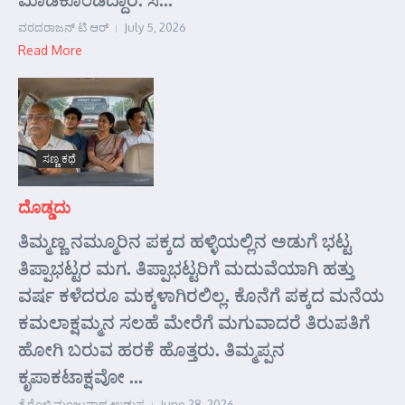
ವರದರಾಜನ್ ಟಿ ಆರ್
July 5, 2026
Read More
ಸಣ್ಣ ಕಥೆ
ದೊಡ್ಡದು
ತಿಮ್ಮಣ್ಣ ನಮ್ಮೂರಿನ ಪಕ್ಕದ ಹಳ್ಳಿಯಲ್ಲಿನ ಅಡುಗೆ ಭಟ್ಟ
ತಿಪ್ಪಾಭಟ್ಟರ ಮಗ. ತಿಪ್ಪಾಭಟ್ಟರಿಗೆ ಮದುವೆಯಾಗಿ ಹತ್ತು
ವರ್ಷ ಕಳೆದರೂ ಮಕ್ಕಳಾಗಿರಲಿಲ್ಲ. ಕೊನೆಗೆ ಪಕ್ಕದ ಮನೆಯ
ಕಮಲಾಕ್ಷಮ್ಮನ ಸಲಹೆ ಮೇರೆಗೆ ಮಗುವಾದರೆ ತಿರುಪತಿಗೆ
ಹೋಗಿ ಬರುವ ಹರಕೆ ಹೊತ್ತರು. ತಿಮ್ಮಪ್ಪನ
ಕೃಪಾಕಟಾಕ್ಷವೋ ...
ತೈರೊಳ್ಳಿ ಮಂಜುನಾಥ ಉಡುಪ
June 28, 2026