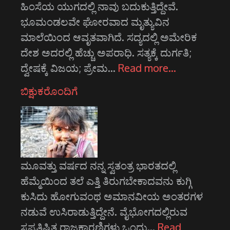
ಹಿಂಸೆಯ ಯುಗದಲ್ಲಿ ನಾವು ಬದುಕುತ್ತಿದ್ದೇವೆ.
ಭೂಮಂಡಲವೇ ಘೋರವಾದ ಮೃತ್ಯುವಿನ
ಮಾಲೆಯಿಂದ ಆವೃತವಾಗಿದೆ. ಸದ್ಯದಲ್ಲಿ ಅಮೇರಿಕ
ದೇಶ ಅದರಲ್ಲಿ ಹೆಚ್ಚು ಅಪರಾಧಿ. ಸತ್ಯಕ್ಕೆ ದುರ್ಗತಿ;
ದ್ವೇಷಕ್ಕೆ ವಿಜಯ; ಪ್ರೇಮ…
Read more…
ಬಿಕ್ಷುಕರೊಂದಿಗೆ
ಮೂವತ್ತು ವರ್ಷದ ನನ್ನ ಸ್ವತಂತ್ರ ಭಾರತದಲ್ಲಿ
ಹೆಮ್ಮೆಯಿಂದ ತಲೆ ಎತ್ತಿ ತಿರುಗಬೇಕಾದವನು ಕುಗ್ಗಿ
ಕುಸಿದು ಹೋಗುವಂಥ ಅಮಾನವೀಯ ಅಂತರಗಳ
ನಡುವೆ ಉಸಿರಾಡುತ್ತಿದ್ದೇನೆ. ವೈಭೋಗದಲ್ಲಿರುವ
ಸ್ವಪ್ರತಿಷ್ಟಿತ ರಾಜಕಾರಣಿಗಳು ಒಂದು…
Read