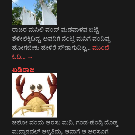
ರಾಜರ ಮನಿಲಿ ವಂದ್ ಮಡವಾಳವ ಬಟ್ಟೆ
ಶೆಳೀಲಿಕ್ಕಿದಿದ್ದ. ಅವನಿಗೆ ನೆಂಟ್ರ ಮನಿಗೆ ವಂದಿವ್ಸ
ಹೋಗಬೇಕು ಹೇಳಿರೆ ಸೌಡಾಗುದಿಲ್ಲ…
ಮುಂದೆ
ಓದಿ…
→
ಏಡಿರಾಜ
ಚಲೋ ವಂದು ಅರಸು ಮನಿ, ಗಂಡ-ಹೆಂಡ್ತಿ ದೊಡ್ಡ
ಮನ್ತಾನದಲ್ ಆಳ್ಕತಿದ್ರು. ಆವಾಗೆ ಆ ಅರಸೂಗೆ