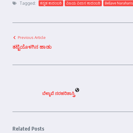
Tagged:
ಕನ್ನಡ ಕಾದಂಬರಿ
ವಿಜಯ ವಿಲಾಸ ಕಾದಂಬರಿ
Bellave Naraharis
Previous Article
ತಟ್ಟಿಯೊಳಗಿನ ಹಾಡು
ಬೆಳ್ಳಾವೆ ನರಹರಿಶಾಸ್ತ್ರಿ
Related Posts