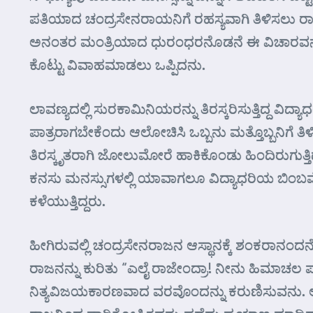
ಪತಿಯಾದ ಚಂದ್ರಸೇನರಾಯನಿಗೆ ರಹಸ್ಯವಾಗಿ ತಿಳಿಸಲು 
ಅನಂತರ ಮಂತ್ರಿಯಾದ ಧುರಂಧರನೊಡನೆ ಈ ವಿಚಾರವನ್ನು
ಕೊಟ್ಟು ವಿವಾಹಮಾಡಲು ಒಪ್ಪಿದನು.
ಲಾವಣ್ಯದಲ್ಲಿ ಸುರಕಾಮಿನಿಯರನ್ನು ತಿರಸ್ಕರಿಸುತ್ತಿದ್
ಪಾತ್ರರಾಗಬೇಕೆಂದು ಆಲೋಚಿಸಿ ಒಬ್ಬನು ಮತ್ತೊಬ್ಬನಿಗೆ ತ
ತಿರಸ್ಕೃತರಾಗಿ ಜೋಲುಮೋರೆ ಹಾಕಿಕೊಂಡು ಹಿಂದಿರುಗುತ್ತಿ
ಕನಸು ಮನಸ್ಸುಗಳಲ್ಲಿ ಯಾವಾಗಲೂ ವಿದ್ಯಾಧರಿಯ ಬಿಂಬವೇ
ಕಳೆಯುತ್ತಿದ್ದರು.
ಹೀಗಿರುವಲ್ಲಿ ಚಂದ್ರಸೇನರಾಜನ ಆಸ್ಥಾನಕ್ಕೆ ಶಂಕರಾನಂದನ
ರಾಜನನ್ನು ಕುರಿತು “ಎಲೈ ರಾಜೇಂದ್ರಾ! ನೀನು ಹಿಮಾಚಲ ಪ್ರ
ನಿತ್ಯವಿಜಯಕಾರಣವಾದ ವರವೊಂದನ್ನು ಕರುಣಿಸುವನು. ಅದ