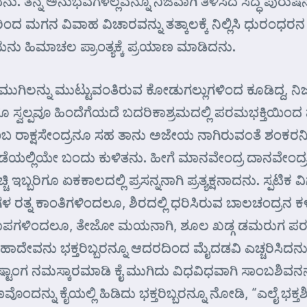
ತನ್ನ ಅನುಭವಗಳೆಲ್ಲವನ್ನೂ ನಿಜವಾಗಿ ತಿಳಿಸಿದ ಸಿದ್ಧ ಪುರುಷನ
ನ ವಿವಾಹ ವಿಚಾರವನ್ನು ತತ್ಕಾಲಕ್ಕೆ ನಿಲ್ಲಿಸಿ ಧುರಂಧರನ ವಶಕ್ಕ
ಯನು ಹಿಮಾಚಲ ಪ್ರಾಂತ್ಯಕ್ಕೆ ಪ್ರಯಾಣ ಮಾಡಿದನು.
ತ ಮುಗಿಲನ್ನು ಮುಟ್ಟುವಂತಿರುವ ಕೋಡುಗಲ್ಲುಗಳಿಂದ ಕೂಡಿದ್ದ,
ಗೂ ಸ್ವಲ್ಪವೂ ಹಿಂದೆಗೆಯದೆ ಬದರಿಕಾಶ್ರಮದಲ್ಲಿ ಪರಮಭಕ್ತಿಯಿಂದ 
ನೆಂಬ ರಾಕ್ಷಸೇಂದ್ರನೂ ಸಹ ತಾನು ಅಜೇಯ ನಾಗಿರುವಂತೆ ಶಂಕ
ದ ಕಡೆಯಲ್ಲಿಯೇ ಬಂದು ಕುಳಿತನು. ಹೀಗೆ ಮಾನವೇಂದ್ರ ದಾನವೇಂದ್ರ
ಇಬ್ಬರಿಗೂ ಏಕಕಾಲದಲ್ಲಿ ಪ್ರಸನ್ನನಾಗಿ ಪ್ರತ್ಯಕ್ಷನಾದನು. ಸ್ಪಟಿಕ 
 ರತ್ನ ಕಾಂತಿಗಳಿಂದಲೂ, ಶಿರದಲ್ಲಿ ಧರಿಸಿರುವ ಬಾಲಚಂದ್ರನ
ದಲೂ, ತೇಜೋ ಮಯನಾಗಿ, ಶೂಲ ಖಡ್ಗ ಡಮರುಗ ಪರಶು ಮೃಗಾಲಂಕ
ೇವನು ಭಕ್ತರಿಬ್ಬರನ್ನೂ ಆದರದಿಂದ ಮೈದಡವಿ ಎಚ್ಚರಿಸಿದನು. ಆ
ಾಂಗ ನಮಸ್ಕಾರಮಾಡಿ ಕೈ ಮುಗಿದು ವಿಧವಿಧವಾಗಿ ಸಾಂಬಶಿವನನ್ನು 
ೊಂದನ್ನು ಕೈಯಲ್ಲಿ ಹಿಡಿದು ಭಕ್ತರಿಬ್ಬರನ್ನೂ ನೋಡಿ, “ಎಲೈ 