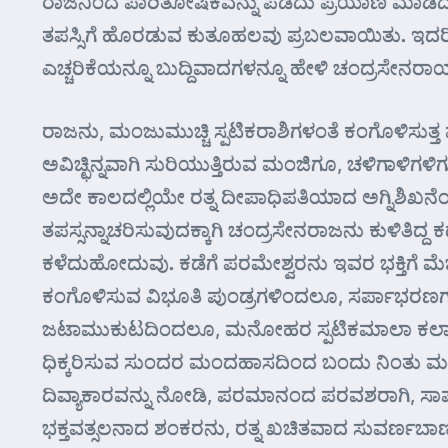
ರಾಜನಿಂದ ಪಾರಿತೋಷಿಕವನ್ನು ಪಡೆದು ಪ್ರಯಾಣ ಮಾಡಿದನು. 
ತಪಸ್ಸಿಗೆ ಹೊರಡುವ ಕುತೂಹಲವು ಪ್ರಬಲವಾಯಿತು. ಇದರಿಂದ ಮಗ
ಎಚ್ಚರಿಕೆಯನ್ನೂ ಬುದ್ದಿವಾದಗಳನ್ನೂ ಹೇಳಿ ಚಂದ್ರಸೇನರಾ
ರಾಜನು, ಮಂಜುಮುಚ್ಚಿ ಸ್ಪಟಿಕರಾಶಿಗಳಂತೆ ಕಂಗೊಳಿಸುತ್
ಅವಿಚ್ಛಿನ್ನವಾಗಿ ಸುರಿಯುತ್ತಿರುವ ಮಂಜಿಗೂ, ಚಳಿಗಾಳಿಗಳಿ
ಅದೇ ಕಾಲದಲ್ಲಿಯೇ ರತ್ನ ದೀಪಾಧಿಪತಿಯಾದ ಅಗ್ನಿಶಿಖ
ತಪಸ್ಸನ್ನಾಚರಿಸುವುದಕ್ಕಾಗಿ ಚಂದ್ರಸೇನರಾಜನು ಕುಳಿತಿದ್
ಕಳೆದುಹೋದುವು. ಕಡೆಗೆ ಪರಮೇಶ್ವರನು ಇವರ ಭಕ್ತಿಗೆ ಮೆಚ್ಚಿ 
ಕಂಗೊಳಿಸುವ ವಿಭೂತಿ ಪುಂಡ್ರಗಳಿಂದಲೂ, ಸರ್ಪಾಭರಣಗಳ
ಜಟಾಮುಕುಟದಿಂದಲೂ, ಮನೋಹರ ಸ್ಪಟಿಕಮಾಲಾ ಕಲಾಪಗಳಿಂ
ಧಿಕ್ಕರಿಸುವ ಸುಂದರ ಮಂದಹಾಸದಿಂದ ಬಂದು ನಿಂತು ಮಹಾದ
ದಿವ್ಯಾಕಾರವನ್ನು ನೋಡಿ, ಪರಮಾನಂದ ಪರವಶರಾಗಿ, ಸಾಷ್ಟ
ಭಕ್ತವತ್ಸಲನಾದ ಶಂಕರನು, ರತ್ನ ಖಚಿತವಾದ ಸುವರ್ಣಬಾಣವ