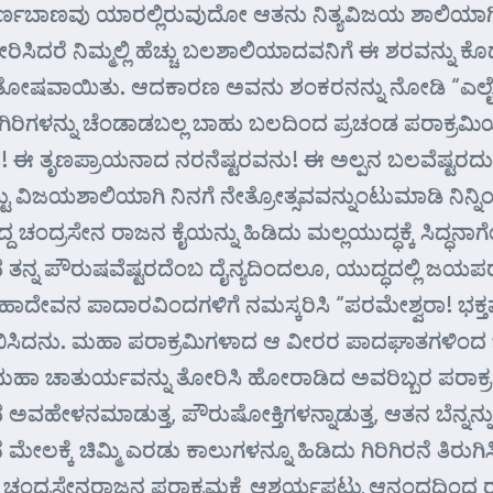
 ಸುವರ್ಣಬಾಣವು ಯಾರಲ್ಲಿರುವುದೋ ಆತನು ನಿತ್ಯವಿಜಯ ಶಾಲಿಯಾಗಿ
 ತೋರಿಸಿದರೆ ನಿಮ್ಮಲ್ಲಿ ಹೆಚ್ಚು ಬಲಶಾಲಿಯಾದವನಿಗೆ ಈ ಶರವನ್
ಷವಾಯಿತು. ಆದಕಾರಣ ಅವನು ಶಂಕರನನ್ನು ನೋಡಿ “ಎಲೈ ಸ್ವಾಮ
ಗಿರಿಗಳನ್ನು ಚೆಂಡಾಡಬಲ್ಲ ಬಾಹು ಬಲದಿಂದ ಪ್ರಚಂಡ ಪರಾಕ್ರಮ
 ಈ ತೃಣಪ್ರಾಯನಾದ ನರನೆಷ್ಟರವನು! ಈ ಅಲ್ಪನ ಬಲವೆಷ್ಟರ
್ಟು ವಿಜಯಶಾಲಿಯಾಗಿ ನಿನಗೆ ನೇತ್ರೋತ್ಸವವನ್ನುಂಟುಮಾಡಿ ನಿನ್
ಿಂತಿದ್ದ ಚಂದ್ರಸೇನ ರಾಜನ ಕೈಯನ್ನು ಹಿಡಿದು ಮಲ್ಲಯುದ್ಧಕ್ಕೆ ಸಿ
 ತನ್ನ ಪೌರುಷವೆಷ್ಟರದೆಂಬ ದೈನ್ಯದಿಂದಲೂ, ಯುದ್ಧದಲ್ಲಿ 
ನ ಪಾದಾರವಿಂದಗಳಿಗೆ ನಮಸ್ಕರಿಸಿ “ಪರಮೇಶ್ವರಾ! ಭಕ್ತವತ್ಸಲನಾದ
ನಾರಂಭಿಸಿದನು. ಮಹಾ ಪರಾಕ್ರಮಿಗಳಾದ ಆ ವೀರರ ಪಾದಘಾತಗಳಿಂ
ಾ ಚಾತುರ್ಯವನ್ನು ತೋರಿಸಿ ಹೋರಾಡಿದ ಅವರಿಬ್ಬರ ಪರಾಕ್ರಮ
ಅವಹೇಳನಮಾಡುತ್ತ, ಪೌರುಷೋಕ್ತಿಗಳನ್ನಾಡುತ್ತ, ಆತನ ಬೆನ್ನನ್ನು ಕ
ಲಕ್ಕೆ ಚಿಮ್ಮಿ ಎರಡು ಕಾಲುಗಳನ್ನೂ ಹಿಡಿದು ಗಿರಿಗಿರನೆ ತಿರುಗಿಸಿ 
ಚಂದ್ರಸೇನರಾಜನ ಪರಾಕ್ರಮಕ್ಕೆ ಆಶ್ಚರ್ಯಪಟ್ಟು ಆನಂದದಿಂದ ರತ್