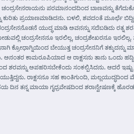
ದ್ರಸೇನರಾಯನು ಪರಮಾನಂದದಿಂದ ಬಾಣವನ್ನು ತೆಗೆದುಕೊಂಡು ಭವಿ
ಿತು ಪ್ರಯಾಣಮಾಡಿದನು. ಬಳಲಿ, ಶವದಂತೆ ಮೂರ್ಛೆ ಬಿದ್ದಿದ್ದ ಅಗ್
ಚಂದ್ರಸೇನನೊಡನೆ ಯುದ್ಧ ಮಾಡಿ ಅವನನ್ನು ಸದೆಬಡಿದು ರತ್ನ ಶರ
ಿ ಚಂದ್ರಸೇನನೂ ಇರಲಿಲ್ಲ, ಚಂದ್ರಶೇಖರನೂ ಇರಲಿಲ್ಲ. ಸ್ವಲ್ಪ ಹೊತ
ಾಗಿ ಕ್ರೋಧಾಗ್ನಿಯಿಂದ ಬೇಯುತ್ತ ಚಂದ್ರಸೇನನಿಗೆ ತಕ್ಕುದನ್ನ
ಂತರ ಕಾಮರೂಪಿಯಾದ ಆ ರಾಕ್ಷಸನು ತಾನು ಒಂದು ಹದ್ದಿನರೂಪವ
 ಶರವನ್ನು ಅಪಹರಿಸಬೇಕೆಂದು ಸಂಕಲ್ಪಿಸಿದನು. ಆದರೆ ಇಷ್ಟು 
ತ್ತಿದ್ದನು. ರಾಕ್ಷಸನೂ ಸಹ ಕಾಂತಿಗುಂದಿ, ಮಲ್ಲಯುದ್ಧದಿಂದ ಮ
ನೆಯ ದಿನ ತನ್ನ ಮಾಯಾ ಗೃಧ್ರವೇಷದಿಂದ ಶರಾನ್ವೇಷಣಕ್ಕೆ ಹೊರಡಬ