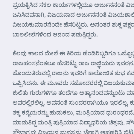
ಪ್ರಯತ್ನಿಸಿದ ಸಕಲ ಕಾರ್ಯಗಳಲ್ಲಿಯೂ ಅರ್ಜುನನಂತೆ 
ಜನಿಸಿದವನಾಗಿ, ವಿಜಯನಾದ ಅರ್ಜುನನಂತೆ ವಿಜಯಶಾಲಿ
ವಿಜಯಕುಮಾರನೆಂದೇ ಹೆಸರಿಟ್ಟರು. ಅನಂತರ ಶುಕ್ಲ ಪಕ್ಷದ ಸ
ಬಾಲಲೀಲೆಗಳಿಂದ ಆನಂದ ಪಡುತ್ತಿದ್ದರು.
ಕೆಲವು ಕಾಲದ ಮೇಲೆ ಈ ಕಿರಿಯ ಹೆಂಡಿರಿಬ್ಬರಿಗೂ ಒಬ್
ರಾಜಹಂಸನೆಂತಲೂ ಹೆಸರಿಟ್ಟು ರಾಜ ರಾಜ್ಞಿಯರು ಇವರನ್ನೂ ಬ
ಹೊಂದುತಿರುವಲ್ಲಿ ರಾಜನು ಇವರಿಗೆ ಕಾಲೋಚಿತ ಶುಭ ಕರ್ಮಗಳನ್ನ
ಒಪ್ಪಿಸಿದನು. ಈ ಮೂವರು ಸಹೋದರರಲ್ಲಿ ವಿಜಯಕುಮಾರನು 
ಕುಲಿತು ಗುರುಗಳಿಗೂ ತಂದೆಗೂ ಅತ್ಯಾನಂದವನ್ನುಂಟು
ಅವರಲ್ಲಿರಲಿಲ್ಲ. ಅವನಂತೆ ಸುಂದರರಾಗಿಯೂ ಇರಲಿಲ್ಲ
ತಕ್ಕ ಕನ್ಯೆಯರನ್ನು ಹುಡುಕಲು, ಮಂತ್ರಿಯಾದ ಧುರಂಧರನೊಡನ
ಮಾಡುತಿದ್ದ ಮಂತ್ರಿ ಪುತ್ರಿಯಾದ ವಿದ್ಯಾಧರಿಯ ಚಿತ್ರವು
ಸೌಭಾಗ್ಯವು ವಿಜಯನ ಮನಸ್ಸನ್ನು ಚೆನ್ನಾಗಿ ಅಪಹರಿಸಿ ಬಿಟ್