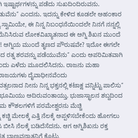
 ಇಷ್ಟಾರ್ಥಗಳನ್ನು ಪಡೆದು ಸುಖದಿಂದಿರುವನು.
ನು ಕೊಡುವೆನು” ಎಂದನು. ಇದನ್ನು ಕೇಳಿದ ಕೂಡಲೇ ಅಹಂಕಾರ
ಿಯೇ, ಈ ನಿನ್ನ ನಿಬಂಧನೆಯಿಂದಲೇ ನಿನಗೆ ನನ್ನಲ್ಲಿ
ಿಯೆನಿಸಿರುವ ಲೋಕವಿಖ್ಯಾತನಾದ ಈ ಅಗ್ನಿ ಶಿಖನ ಮುಂದೆ
ದು! ಅಗ್ನಿಯ ಮುಂದೆ ತೃಣದ ಪೌರುಷವೇ? ಇದೋ ಈಗಲೇ
ನಿಂದ ರತ್ನ ಶರವನ್ನು ಪಡೆಯುವೆನು” ಎಂದು ಅಪರಿಮಿತವಾಗಿ
ದ್ಧನಾಗೆಂದು ಎಳೆದು ಮೂದಲಿಸಿದನು. ರಾಜನು ಮಹಾ
ಜಯಪರಾಜಯಗಳು ದೈವಾಧೀನವೆಂದು
 ನೀನು ನಿನ್ನ ಭಕ್ತನಲ್ಲಿ ಕಟಾಕ್ಷ ವನ್ನಿಟ್ಟು ಪಾಲಿಸು”
ದ ಭೂಮಿಯು ಅದಿರುವಂತಾಯ್ತು. ಭುಜಾಸ್ಛಾಲನ ಶಬ್ದದಿಂದ
 ಕೌಶಲಗಳಿಗೆ ಪರಮೇಶ್ವರನು ಮೆಚ್ಚಿ
ಚ್ಚಿ ಮೇಲಕ್ಕೆ ಎತ್ತಿ ನೆಲಕ್ಕೆ ಅಪ್ಪಳಿಸಬೇಕೆಂದು ಹೋಗಲು
ಬೀಸಿ ನೆಲಕ್ಕೆ ಬಡಿದೆಸೆದನು. ಆಗ ಅಗ್ನಿಶಿಖನು ರಕ್ತ
ನ ಬಾಣವನ್ನಾತನಿಗೆ ಕೊಟ್ಟು