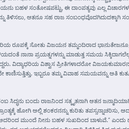
ರಾಯನು ಬಹಳ ಸಂತೋಷಪಟ್ಟು, ಈ ದಾಂಪತ್ಯವು ಎಲ್ಲ ವಿಚಾರಗಳ
 ತಿಳಿಸಲು, ಆತನೂ ಸಹ ರಾಜ ಸಂಬಂಧವೊದಗಿದುದಕ್ಕಾಗಿ ಸಂತ
ದ ವಿದ್ಯಾಧರಿಯ ರೂಪಕ್ಕೆ ಸೋತು ವಿಜಯನ ತಮ್ಮಂದಿರಾದ ಭಾನುತೇ
ಿಳಿಯದಂತೆ ನಾನಾ ಪ್ರಯತ್ನಗಳನ್ನು ಮಾಡುತ್ತ ಸಮಯ ಸಿಕ್ಕಿದಾಗಲ
ದ್ದರು. ವಿದ್ಯಾಧರಿಯ ವಿಶ್ವಾಸ ಪ್ರೀತಿಗಳಾದರೋ ವಿಜಯಕುಮಾರನಲ
 ಕಾಣಿಸುತ್ತಿತ್ತು. ಇಬ್ಬರೂ ತಮ್ಮ ವಿವಾಹ ಸಮಯವನ್ನು ಅತಿ 
ೆಂಬ ಸಿದ್ಧನು ಬಂದು ರಾಜನಿಂದ ಸತ್ಕೃತನಾಗಿ ಆತನ ಜನ್ಮಾದಿಯಾ
ಾಂತ್ಯಕ್ಕೆ ಹೋಗಿ ಅಲ್ಲಿ ಶಂಕರನನ್ನು ಕುರಿತು ತಪಸ್ಸನ್ನಾಚರಿಸು
ರಿಂದ ಮುಂದೆ ನೀನು ಬಹಳ ಸುಖದಿಂದ ಬಾಳುವೆ.” ಎಂದು ಹೇಳಿ