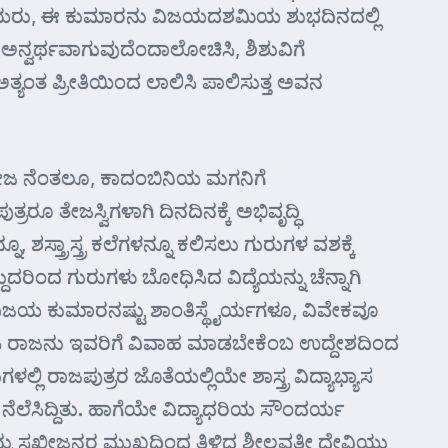
್ಞಿಯರು, ಈ ಕುಮಾರನು ವಿಜಯದಶಮಿಯ ಶುಭದಿನದಲ್ಲಿ
ವರ್ಥವಾಗುವುದೆಂದಾಲೋಚಿಸಿ, ಶಿಶುವಿಗೆ
ಅತ್ಯಂತ ಪ್ರೀತಿಯಿಂದ ಲಾಲಿಸಿ ಪಾಲಿಸುತ್ತ ಅವನ
ುತೇಜ ನೆಂತಲೂ, ಕಾದಂಬಿನಿಯ ಮಗನಿಗೆ
ೂ ತೇಜಸ್ವಿಗಳಾಗಿ ದಿನದಿನಕ್ಕೆ ಅಭಿವೃದ್ಧಿ
 ಶಸ್ತ್ರಾಸ್ತ್ರ ಕಲೆಗಳನ್ನೂ ಕಲಿಸಲು ಗುರುಗಳ ವಶಕ್ಕೆ
ಂದ ಗುರುಗಳು ಬೋಧಿಸಿದ ವಿದ್ಯೆಯನ್ನು ಚೆನ್ನಾಗಿ
ಿಜಯ ಕುಮಾರನಷ್ಟು ಶಾಂತಿಸ್ಥೈರ್ಯಗಳೂ, ವಿವೇಕವೂ
ಿ ರಾಜನು ಇವರಿಗೆ ವಿವಾಹ ಮಾಡಬೇಕೆಂಬ ಉದ್ದೇಶದಿಂದ
ಲಿ ರಾಜಪುತ್ರರ ಜೊತೆಯಲ್ಲಿಯೇ ಶಾಸ್ತ್ರ ವಿದ್ಯಾಭ್ಯಾಸ
ನೆಲೆಸಿದ್ದಿತು. ಹಾಗೆಯೇ ವಿದ್ಯಾಧರಿಯ ಸೌಂದರ್ಯ
ಿರುವುದನ್ನು ಸಖೀಜನರ ಮುಖದಿಂದ ತಿಳಿದ ಶೀಲವತೀ ದೇವಿಯು