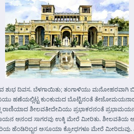
ದಿವಸ. ಬೆಳಗಾಯಿತು; ತಂಗಾಳಿಯು ಮನೋಹರವಾಗಿ ಬೀಸುತ್ತಿತ್ತ
ಿನಿಯು ಹಣೆಯಲ್ಲಿಟ್ಟ ಕುಂಕುಮದ ಬೊಟ್ಟಿನಂತೆ ತೇಜೋಮಯನಾ
ಾಣಿಯಾದ ಶೀಲವತೀದೇವಿಯು ಪ್ರಭಾಕರನಂತೆ ಪ್ರಭಾಮಯನಾದ ಪು
ರಾಯನ ಆನಂದ ಸಾಗರವು ಉಕ್ಕಿ ಮೇರೆ ಮೀರಿತು. ಶೀಲವತಿಯ ಅ
 ಹೆಂಡಿರಿಬ್ಬರ ಅಸೂಯಾ ಕ್ರೋಧಗಳೂ ಮೇರೆ ಮೀರಿದುವು. ಶಿಶ