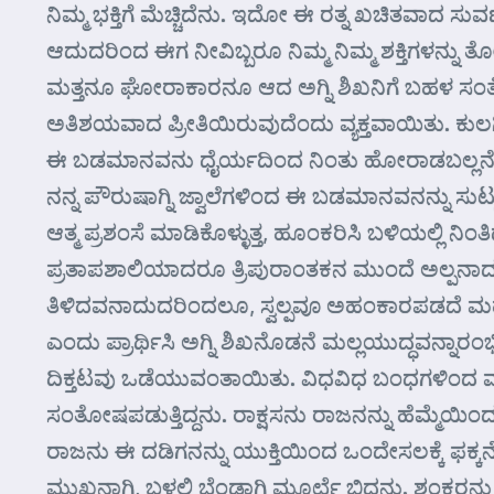
ನಿಮ್ಮ ಭಕ್ತಿಗೆ ಮೆಚ್ಚಿದೆನು. ಇದೋ ಈ ರತ್ನ ಖಚಿತವಾದ
ಆದುದರಿಂದ ಈಗ ನೀವಿಬ್ಬರೂ ನಿಮ್ಮ ನಿಮ್ಮ ಶಕ್ತಿಗಳನ್ನು
ಮತ್ತನೂ ಘೋರಾಕಾರನೂ ಆದ ಅಗ್ನಿ ಶಿಖನಿಗೆ ಬಹಳ ಸಂತೋ
ಅತಿಶಯವಾದ ಪ್ರೀತಿಯಿರುವುದೆಂದು ವ್ಯಕ್ತವಾಯಿತು. ಕುಲ
ಈ ಬಡಮಾನವನು ಧೈರ್ಯದಿಂದ ನಿಂತು ಹೋರಾಡಬಲ್ಲನೆ!
ನನ್ನ ಪೌರುಷಾಗ್ನಿ ಜ್ವಾಲೆಗಳಿಂದ ಈ ಬಡಮಾನವನನ್ನು ಸುಟ
ಆತ್ಮ ಪ್ರಶಂಸೆ ಮಾಡಿಕೊಳ್ಳುತ್ತ, ಹೂಂಕರಿಸಿ ಬಳಿಯಲ್ಲಿ ನ
ಪ್ರತಾಪಶಾಲಿಯಾದರೂ ತ್ರಿಪುರಾಂತಕನ ಮುಂದೆ ಅಲ್ಪನಾದ
ತಿಳಿದವನಾದುದರಿಂದಲೂ, ಸ್ವಲ್ಪವೂ ಅಹಂಕಾರಪಡದೆ ಮಹಾದೇವ
ಎಂದು ಪ್ರಾರ್ಥಿಸಿ ಅಗ್ನಿ ಶಿಖನೊಡನೆ ಮಲ್ಲಯುದ್ಧವನ್
ದಿಕ್ತಟವು ಒಡೆಯುವಂತಾಯಿತು. ವಿಧವಿಧ ಬಂಧಗಳಿಂದ ಮಹ
ಸಂತೋಷಪಡುತ್ತಿದ್ದನು. ರಾಕ್ಷಸನು ರಾಜನನ್ನು ಹೆಮ್ಮೆಯಿಂದ 
ರಾಜನು ಈ ದಡಿಗನನ್ನು ಯುಕ್ತಿಯಿಂದ ಒಂದೇಸಲಕ್ಕೆ ಫಕ್ಕನೆ ಮೇ
ಮುಖನಾಗಿ, ಬಳಲಿ ಬೆಂಡಾಗಿ ಮೂರ್ಛೆ ಬಿದ್ದನು. ಶಂಕರನು 