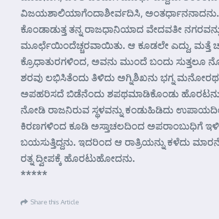
ವಿಜಯಶಾಲಿಯಾಗೆಂದಾಶೀರ್ವದಿಸಿ, ಅಂತರ್ಧಾನನಾದನು. ಚಂ
ಕೊಂಡಾಡುತ್ತ ತನ್ನ ರಾಜಧಾನಿಯಾದ ವೇದವತೀ ನಗರವನ್ನು ಕುರ
ಮೂರ್ಛೆಯಿಂದೆಚ್ಚರವಾಯಿತು. ಆ ಕೂಡಲೇ ಎದ್ದು, ಮತ್ತೆ 
ಕ್ರೊಧಾತುರಗಳಿಂದ, ಅವನು ಮುಂದೆ ಬಂದು ಸುತ್ತಲೂ ನೋಡುವಲ್ಲ
ಶರವು ಲಭಿಸಿತೆಂದು ತಿಳಿದು ಅಗ್ನಿಶಿಖನು ಭಗ್ನ ಮನೋರಥನ
ಅಪಹರಿಸದೆ ಬಿಡೆನೆಂದು ಶಪಥಮಾಡಿಕೊಂಡು ಹೊರಟನು. ಅನ
ನೋಡಿ ರಾಜನಿರುವ ಸ್ಥಳವನ್ನು ಕಂಡುಹಿಡಿದು ಉಪಾಯದಿಂದ
ಕಿರಣಗಳಿಂದ ಕೂಡಿ ಅಸ್ತಾಚಲದಿಂದ ಅಪರಾಂಬುಧಿಗೆ ಇಳಿಯು
ಬಯಸುತ್ತಿದ್ದನು. ಇದರಿಂದ ಆ ರಾತ್ರಿಯನ್ನು ಕಳೆದು ಮಾರ
ರತ್ನ ದ್ವೀಪಕ್ಕೆ ಹೊರಟುಹೋದನು.
*****
Share this Article