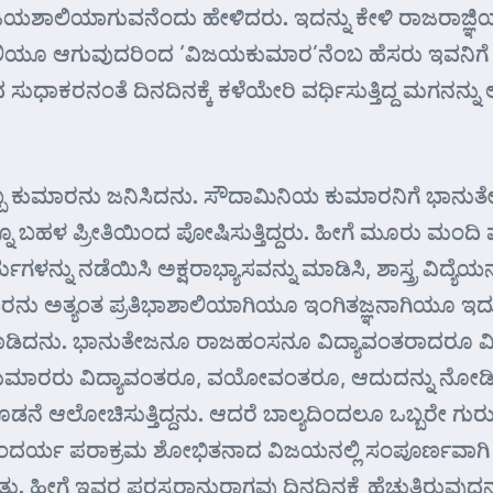
ವಿಜಯಶಾಲಿಯಾಗುವನೆಂದು ಹೇಳಿದರು. ಇದನ್ನು ಕೇಳಿ ರಾಜರಾಜ
ಯೂ ಆಗುವುದರಿಂದ ‘ವಿಜಯಕುಮಾರ’ನೆಂಬ ಹೆಸರು ಇವನಿಗೆ ಅನ್
ುಧಾಕರನಂತೆ ದಿನದಿನಕ್ಕೆ ಕಳೆಯೇರಿ ವರ್ಧಿಸುತ್ತಿದ್ದ ಮಗನನ್ನು 
ಬೊಬ್ಬ ಕುಮಾರನು ಜನಿಸಿದನು. ಸೌದಾಮಿನಿಯ ಕುಮಾರನಿಗೆ ಭಾನ
ಹಳ ಪ್ರೀತಿಯಿಂದ ಪೋಷಿಸುತ್ತಿದ್ದರು. ಹೀಗೆ ಮೂರು ಮಂದಿ ಪುತ್ರರ
ು ನಡೆಯಿಸಿ ಅಕ್ಷರಾಭ್ಯಾಸವನ್ನು ಮಾಡಿಸಿ, ಶಾಸ್ತ್ರ ವಿದ್ಯೆಯನ್ನೂ,
ಅತ್ಯಂತ ಪ್ರತಿಭಾಶಾಲಿಯಾಗಿಯೂ ಇಂಗಿತಜ್ಞನಾಗಿಯೂ ಇದ್ದುದರಿ
 ಮಾಡಿದನು. ಭಾನುತೇಜನೂ ರಾಜಹಂಸನೂ ವಿದ್ಯಾವಂತರಾದರೂ ವ
. ಕುಮಾರರು ವಿದ್ಯಾವಂತರೂ, ವಯೋವಂತರೂ, ಆದುದನ್ನು ನೋಡ
ೆ ಆಲೋಚಿಸುತ್ತಿದ್ದನು. ಆದರೆ ಬಾಲ್ಯದಿಂದಲೂ ಒಬ್ಬರೇ ಗುರುಗಳಲ್
, ಸೌಂದರ್ಯ ಪರಾಕ್ರಮ ಶೋಭಿತನಾದ ವಿಜಯನಲ್ಲಿ ಸಂಪೂರ್ಣವಾಗಿ 
ಟಿತ್ತು. ಹೀಗೆ ಇವರ ಪರಸ್ಪರಾನುರಾಗವು ದಿನದಿನಕ್ಕೆ ಹೆಚ್ಚುತ್ತ