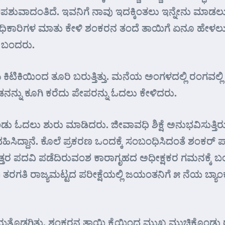
ಬಲಿಪಶುವಾದಂತಿದೆ. ಇವನಿಗೆ ನಾವು ಇದಕ್ಕಿಂತಲು ಇನ್ನೇನು ಮ
ಅಧಿಕಾರಿಗಳ ಮಾತು ಕೇಳಿ ಶಂಕರನ ತಂದೆ ತಾಯಿಗೆ ಏನೂ ಹೇಳಲ
ೆ ಬಂದರು.
ದ ತೂರಿ ಬರುತ್ತಿತ್ತು. ಮನೆಯ ಅಂಗಳದಲ್ಲಿ ರಂಗವಲ್ಲಿ ಇಡುತ್ತ
್ನು ಕೂಗಿ ಕರೆದು ಪೇಪರನ್ನು ಓದಲು ಕೇಳಿದರು.
ದಲು ಶುರು ಮಾಡಿದರು. ಜೀವಾವಧಿ ಶಿಕ್ಷೆ ಅನುಭವಿಸುತ್ತಿರುವ 
ವಹಿಸಿದ್ದಾನೆ. ಕೊಲೆ ಪ್ರಕರಣ ಒಂದಕ್ಕೆ ಸಂಬಂಧಿಸಿದಂತೆ ಶಂಕರ್ ಪಾ
ತಕೋತ್ತರ ಪದವಿ ಪಡೆದಿರುವಂಶ ಕಾರಾಗೃಹದ ಅಧೀಕ್ಷಕರ ಗಮನಕ್ಕೆ ಬ
 ತರಗತಿ ರಾಜ್ಯಮಟ್ಟದ ಪರೀಕ್ಷೆಯಲ್ಲಿ ಜಯಂತನಿಗೆ ೫ ನೆಯ ಬ್ಯಾ
ಹರಿಯತೊಡಗಿತು. ಶಂಕರನ ತಾಯಿ ಕೈಯಿಂದ ಮುಖ ಮುಚ್ಚಿಕೊಂಡ