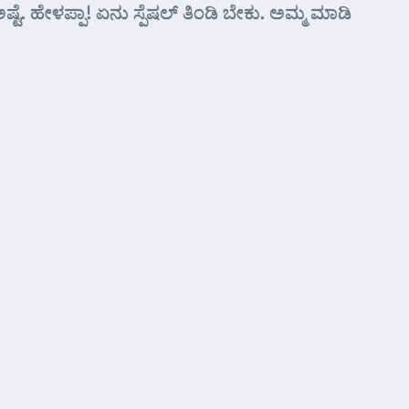
ಷ್ಟೆ. ಹೇಳಪ್ಪಾ! ಏನು ಸ್ಪೆಷಲ್ ತಿಂಡಿ ಬೇಕು. ಅಮ್ಮ ಮಾಡಿ