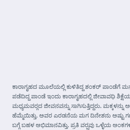
ಕಾರಾಗೃಹದ ಮೂಲೆಯಲ್ಲಿ ಕುಳಿತಿದ್ದ ಶಂಕರ್ ಪಾಂಡೆಗೆ ಮನದಲ್
ಪಡೆದಿದ್ದ ಪಾಂಡೆ ಇಂದು ಕಾರಾಗೃಹದಲ್ಲಿ ಜೀವಾವಧಿ ಶಿಕ್ಷೆಯ
ಮಧ್ಯಮವರ್‍ಗದ ಜೀವನವನ್ನು ಸಾಗಿಸುತ್ತಿದ್ದರು. ಮಕ್ಕಳನ್ನು ಅ
ಹೆಮ್ಮೆಯಿತ್ತು. ಅವರ ಎರಡನೆಯ ಮಗ ದಿನೇಶನು ಅಷ್ಟು ಗಣಿತದಲ
ಬಗ್ಗೆ ಬಹಳ ಅಭಿಮಾನವಿತ್ತು. ಪ್ರತಿ ವರ್‍ಷವು ಒಳ್ಳೆಯ ಅ