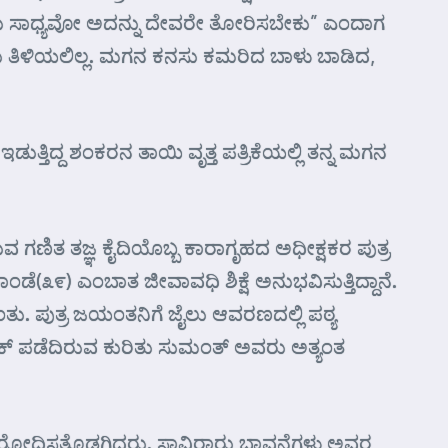
ಾಡಲು ಸಾಧ್ಯವೋ ಅದನ್ನು ದೇವರೇ ತೋರಿಸಬೇಕು” ಎಂದಾಗ
ು ತಿಳಿಯಲಿಲ್ಲ. ಮಗನ ಕನಸು ಕಮರಿದ ಬಾಳು ಬಾಡಿದ,
ಿದ್ದ ಶಂಕರನ ತಾಯಿ ವೃತ್ತ ಪತ್ರಿಕೆಯಲ್ಲಿ ತನ್ನ ಮಗನ
ಗಣಿತ ತಜ್ಞ ಕೈದಿಯೊಬ್ಬ ಕಾರಾಗೃಹದ ಅಧೀಕ್ಷಕರ ಪುತ್ರ
ಂಡೆ(೩೯) ಎಂಬಾತ ಜೀವಾವಧಿ ಶಿಕ್ಷೆ ಅನುಭವಿಸುತ್ತಿದ್ದಾನೆ.
ಂತು. ಪುತ್ರ ಜಯಂತನಿಗೆ ಜೈಲು ಆವರಣದಲ್ಲಿ ಪಠ್ಯ
ಂಕ್ ಪಡೆದಿರುವ ಕುರಿತು ಸುಮಂತ್ ಅವರು ಅತ್ಯಂತ
ು ರೋಧಿಸತೊಡಗಿದರು. ಸಾವಿರಾರು ಭಾವನೆಗಳು ಅವರ