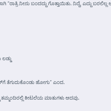
ರಾತ್ರಿ ನೀನು ಬಂದದ್ದು ಗೊತ್ತಾಯಿತು. ನಿದ್ದೆ, ಎದ್ದು ಬರಲಿಲ್ಲ ಅ
 ಲಡ್ಡು
್ಟೆಲ್‌ಗೆ ತೆಗುದುಕೊಂಡು ಹೋಗು” ಎಂದ.
ಣ್ಣ ತಮ್ಮಂದಿರಲ್ಲಿ ಕೀಟಲೆಯ ಮಾತುಗಳು ಆದವು.