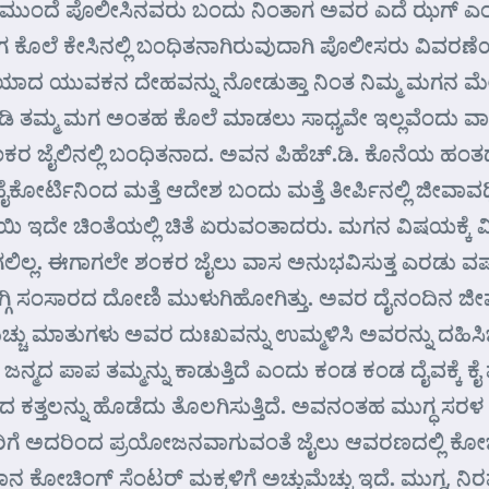
ಯ ಮುಂದೆ ಪೊಲೀಸಿನವರು ಬಂದು ನಿಂತಾಗ ಅವರ ಎದೆ ಝಗ್ ಎಂದ
 ಕೇಸಿನಲ್ಲಿ ಬಂಧಿತನಾಗಿರುವುದಾಗಿ ಪೊಲೀಸರು ವಿವರಣೆಯನ್ನು
ಾದ ಯುವಕನ ದೇಹವನ್ನು ನೋಡುತ್ತಾ ನಿಂತ ನಿಮ್ಮ ಮಗನ ಮೇಲ
ತಮ್ಮ ಮಗ ಅಂತಹ ಕೊಲೆ ಮಾಡಲು ಸಾಧ್ಯವೇ ಇಲ್ಲವೆಂದು ವಾದ
ೈಲಿನಲ್ಲಿ ಬಂಧಿತನಾದ. ಅವನ ಪಿಹೆಚ್.ಡಿ. ಕೊನೆಯ ಹಂತದಲ್ಲಿ ಇ
ರ್ಟಿನಿಂದ ಮತ್ತೆ ಆದೇಶ ಬಂದು ಮತ್ತೆ ತೀರ್ಪಿನಲ್ಲಿ ಜೀವಾವಧಿ ಶಿಕ
 ಇದೇ ಚಿಂತೆಯಲ್ಲಿ ಚಿತೆ ಏರುವಂತಾದರು. ಮಗನ ವಿಷಯಕ್ಕೆ ವಿಧವ
್ಲ. ಈಗಾಗಲೇ ಶಂಕರ ಜೈಲು ವಾಸ ಅನುಭವಿಸುತ್ತ ಎರಡು ವರ್ಷವಾಗ
ಿ ಕುಗ್ಗಿಕುಗ್ಗಿ ಸಂಸಾರದ ದೋಣಿ ಮುಳುಗಿಹೋಗಿತ್ತು. ಅವರ ದೈನ
ು ಮಾತುಗಳು ಅವರ ದುಃಖವನ್ನು ಉಮ್ಮಳಿಸಿ ಅವರನ್ನು ದಹಿಸಿಬಿಡು
ದ ಪಾಪ ತಮ್ಮನ್ನು ಕಾಡುತ್ತಿದೆ ಎಂದು ಕಂಡ ಕಂಡ ದೈವಕ್ಕೆ ಕೈ 
ತ್ತಲನ್ನು ಹೊಡೆದು ತೊಲಗಿಸುತ್ತಿದೆ. ಅವನಂತಹ ಮುಗ್ಧ ಸರಳ ವ್ಯ
 ಇತರರಿಗೆ ಅದರಿಂದ ಪ್ರಯೋಜನವಾಗುವಂತೆ ಜೈಲು ಆವರಣದಲ್ಲಿ ಕೋಚ
ಾನ ಕೋಚಿಂಗ್ ಸೆಂಟರ್ ಮಕ್ಕಳಿಗೆ ಅಚ್ಚುಮೆಚ್ಚು ಇದೆ. ಮುಗ್ಧ, ನಿ