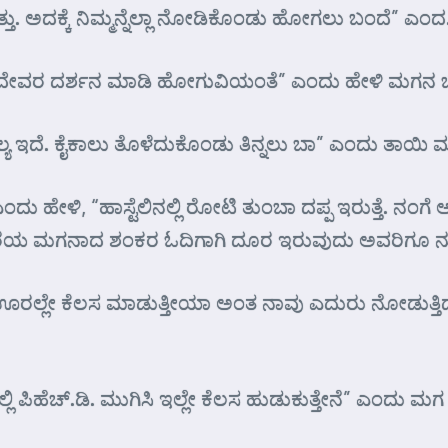
. ಅದಕ್ಕೆ ನಿಮ್ಮನ್ನೆಲ್ಲಾ ನೋಡಿಕೊಂಡು ಹೋಗಲು ಬಂದೆ” ಎಂದ
ಿ ದೇವರ ದರ್ಶನ ಮಾಡಿ ಹೋಗುವಿಯಂತೆ” ಎಂದು ಹೇಳಿ ಮಗನ ಬರ
ಯ ಇದೆ. ಕೈಕಾಲು ತೊಳೆದುಕೊಂಡು ತಿನ್ನಲು ಬಾ” ಎಂದು ತಾಯಿ
ಂದು ಹೇಳಿ, “ಹಾಸ್ಟೆಲಿನಲ್ಲಿ ರೋಟಿ ತುಂಬಾ ದಪ್ಪ ಇರುತ್ತೆ. ನಂಗ
ಕರೆಯ ಮಗನಾದ ಶಂಕರ ಓದಿಗಾಗಿ ದೂರ ಇರುವುದು ಅವರಿಗೂ ನುಂಗ
ಈ ಊರಲ್ಲೇ ಕೆಲಸ ಮಾಡುತ್ತೀಯಾ ಅಂತ ನಾವು ಎದುರು ನೋಡುತ್ತಿದ
ಪಿಹೆಚ್.ಡಿ. ಮುಗಿಸಿ ಇಲ್ಲೇ ಕೆಲಸ ಹುಡುಕುತ್ತೇನೆ” ಎಂದು ಮಗ 