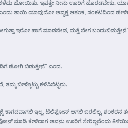
 ಕಳೆದು ಹೋಯಿತು. ಇವತ್ತೇ ನೀನು ಊರಿಗೆ ಹೊರಡಬೇಕು. ಯಾ
ದೆ” ಎಂದು ತಾಯಿ ಯಾವುದೋ ಅವ್ಯಕ್ತ ಆತಂಕ, ಸಂಕಟದಿಂದ ಹೇಳಿ
ತಾ ಇರೋ ಹಾಗೆ ಮಾಡಬೇಡ, ಮತ್ತೆ ಬೇಗ ಬಂದುಬಿಡುತ್ತೇನೆ”
ಡಿಗೆ ಹೋಗಿ ಬಿಡುತ್ತೇನೆ” ಎಂದ.
ತಮ್ಮ ಬೀಳ್ಕೊಟ್ಟು ಕಳಿಸಿಬಿಟ್ಟರು.
ಕ್ಕೆ ಕಾಗದವಾಗಲಿ ಇಲ್ಲ, ಟೆಲಿಫೋನ್ ಆಗಲಿ ಬರಲಿಲ್ಲ. ಶಂಕರ
ಗೆ ಫೋನ್ ಮಾಡಿ ಕೇಳಿದಾಗ ಅವನು ಊರಿಗೆ ಸೇರಿಲ್ಲವೆಂದು ತಿಳಿಯಿತ