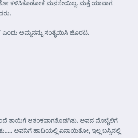
ಕೋ ಕಳಿಸಿಕೊಡೋಕೆ ಮನಸೇಯಿಲ್ಲ. ಮತ್ತೆ ಯಾವಾಗ
ದರು.
 ಎಂದು ಅಮ್ಮನನ್ನು ಸಂತೈಯಿಸಿ ಹೊರಟ.
ನ ತಂದೆ ತಾಯಿಗೆ ಆತಂಕವಾಗತೊಡಗಿತು. ಅವನ ಮೊಬೈಲಿಗೆ
ು….. ಅವನಿಗೆ ಹಾದಿಯಲ್ಲಿ ಏನಾಯಿತೋ, ಇಲ್ಲ ಬಸ್ಸಿನಲ್ಲಿ