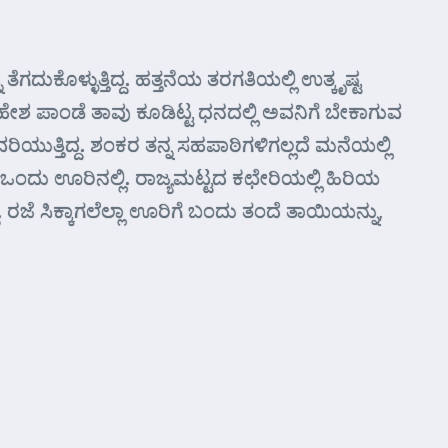
ುಕೊಳ್ಳುತ್ತಿದ್ದ. ಹತ್ತನೆಯ ತರಗತಿಯಲ್ಲಿ ಉತ್ಕೃಷ್ಟ
 ಮಹೇಶ ಪಾಂಡೆ ತಾವು ಕೂಡಿಟ್ಟ ಧನದಲ್ಲಿ ಅವನಿಗೆ ಬೇಕಾಗುವ
ಿಯುತ್ತಿದ್ದ. ಶಂಕರ ತನ್ನ ಸಹಪಾಠಿಗಳಿಗಲ್ಲದೆ ಮನೆಯಲ್ಲಿ
 ಒಂದು ಊರಿನಲ್ಲಿ. ರಾಜ್ಯಮಟ್ಟದ ಕಛೇರಿಯಲ್ಲಿ ಹಿರಿಯ
್ದ. ರಜೆ ಸಿಕ್ಕಾಗಲೆಲ್ಲಾ ಊರಿಗೆ ಬಂದು ತಂದೆ ತಾಯಿಯನ್ನು,