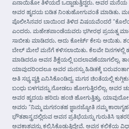
ಏನಾಯಿತೋ ತಿಳಿಯದೆ ಒದ್ದಾಡುತ್ತಿದ್ದರು. ಅವರ ಮನೆ
ಅವರ ಹೃದಯ ಬಡಿತ ನಿಂತುಹೋಗುವಂತೆ ಮಾಡಿತು. ಮಗ ಕೊಲೆ
ಪೊಲೀಸಿನವರ ಬಾಯಿಂದ ತಿಳಿದ ವಿಷಯವೆಂದರೆ “ಕೊಲೆಯ
ಎಂದರು. ಮಹೇಶಪಾಂಡೆಯವರು ಭಗೀರಥ ಪ್ರಯತ್ನ ಮಾಡಿ 
ಸಾಬೀತು ಮಾಡಿದರು. ಅದು ಕೋರ್ಟ್ ಕೇಸು ಆಯಿತು. ಶಂಕರ ಜ
ಬೇಲ್ ಮೇಲೆ ಮನೆಗೆ ಕಳಿಸಲಾಯಿತು. ಕೆಲವೇ ದಿನಗಳಲ್ಲಿ ಹೈಕೋ
ಮಾಡಿದರೂ ಅವನ ಶಿಕ್ಷೆಯಲ್ಲಿ ಬದಲಾವಣೆಯಾಗಲಿಲ್ಲ. ತಾಯಿ
ಯಾವುದರಿಂದಲೂ ಅವರ ಮನಸ್ಸು ಹಿಡಿತಕ್ಕೆ ಬರುವಂತಾಗಲಿಲ
ಅತಿ ಸಭ್ಯ ವ್ಯಕ್ತಿ ಎನಿಸಿಕೊಂಡಿದ್ದ. ಮಗನ ಚಿಂತೆಯಲ್ಲ
ಬಂಧು ಬಳಗವನ್ನು ನೋಡಲು ಹೋಗುತ್ತಿರಲಿಲ್ಲ. ಅವರ ಚುಚ್ಚ
ಅವರ ಹೃದಯ ಹರಿದು ಹಂಚಿ ಹೋಗುತ್ತಿತ್ತು. ಯಾವುದೋ ಜನ್ಮ
ಅವರು “ನಿಮ್ಮ ಮಗನಂತಹ ಜ್ಞಾನಜ್ಯೋತಿ ನಮ್ಮ ಕಾರಾಗೃಹದ ಕ
ಭೌತಶಾಸ್ತ್ರದಲ್ಲಿರುವ ಅವನ ಪ್ರತಿಭೆಯನ್ನು ಗುರುತಿಸಿ
ಅವಕಾಶವನ್ನು ಕಲ್ಪಿಸಿಕೊಡುತ್ತಿದ್ದೇವೆ. ಅವನ ಕಲಿಕೆಯ ವಿಧ