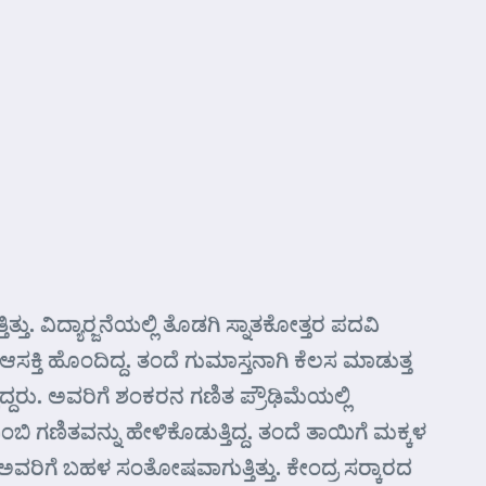
. ವಿದ್ಯಾರ್‍ಜನೆಯಲ್ಲಿ ತೊಡಗಿ ಸ್ನಾತಕೋತ್ತರ ಪದವಿ
ಆಸಕ್ತಿ ಹೊಂದಿದ್ದ. ತಂದೆ ಗುಮಾಸ್ತನಾಗಿ ಕೆಲಸ ಮಾಡುತ್ತ
ತಿದ್ದರು. ಅವರಿಗೆ ಶಂಕರನ ಗಣಿತ ಪ್ರೌಢಿಮೆಯಲ್ಲಿ
ಬಿ ಗಣಿತವನ್ನು ಹೇಳಿಕೊಡುತ್ತಿದ್ದ. ತಂದೆ ತಾಯಿಗೆ ಮಕ್ಕಳ
ವರಿಗೆ ಬಹಳ ಸಂತೋಷವಾಗುತ್ತಿತ್ತು. ಕೇಂದ್ರ ಸರ್‍ಕಾರದ