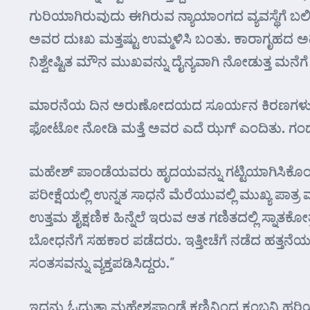
ಗುರಿಯಾಗಿರುವುದು ಈಗಿರುವ ನ್ಯಾಯಾಂಗದ ವ್ಯವಸ್ಥೆಗೆ 
ಅವರ ದುಃಖ ಮತ್ತಷ್ಟು ಉಮ್ಮಳಿಸಿ ಬಂತು. ಕಾರಾಗೃಹದ 
ನಿಶ್ವೇಷ್ಟಿತ ಮೌನ ಮುಖವನ್ನು ದೈನ್ಯವಾಗಿ ನೋಡುತ್ತ ಮನೆಗ
ಮಾರನೆಯ ದಿನ ಅರುಣೋದಯದ ಸೂರ್ಯನ ಕಿರಣಗಳು ಕಿಟಿಕಿಯಿಂ
ಫೋಟೋ ನೋಡಿ ಮತ್ತೆ ಅವರ ಎದೆ ಝಗ್ ಎಂದಿತು. ಗಂಡನನ
ಮಹೇಶ್ ಪಾಂಡೆಯವರು ಹೃದಯವನ್ನು ಗಟ್ಟಿಯಾಗಿಸಿಕೊಂಡು ಓ
ಪರೀಕ್ಷೆಯಲ್ಲಿ ಉನ್ನತ ಸಾಧನೆ ಮೆರೆಯುವಲ್ಲಿ ಮುಖ್ಯ ಪಾತ್ರ 
ಉತ್ತಮ ಶೈಕ್ಷಣಿಕ ಹಿನ್ನೆಲೆ ಇರುವ ಆತ ಗಣಿತದಲ್ಲಿ ಸ್ನಾ
ಬೋಧನೆಗೆ ಸಹಕಾರ ಪಡೆದರು. ಇತ್ತೀಚೆಗೆ ನಡೆದ ಹತ್ತನೆಯ
ಸಂತಸವನ್ನು ವ್ಯಕ್ತಪಡಿಸಿದ್ದರು.”
ಇದನ್ನು ಓದುತ್ತಾ ಮಹೇಶಪಾಂಡೆ ಕಣ್ಣಿನಿಂದ ಕಂಬನಿ 