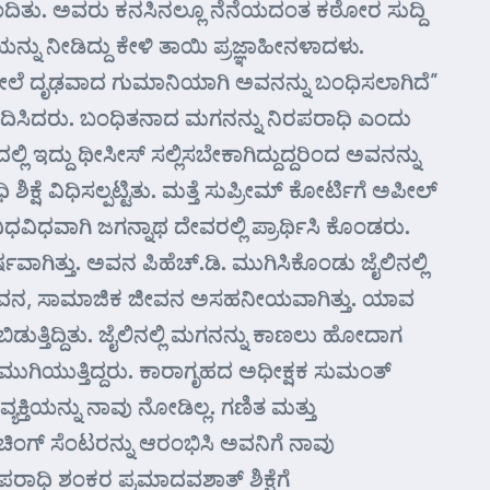
ಿತು. ಅವರು ಕನಸಿನಲ್ಲೂ ನೆನೆಯದಂತ ಕಠೋರ ಸುದ್ದಿ
 ನೀಡಿದ್ದು ಕೇಳಿ ತಾಯಿ ಪ್ರಜ್ಞಾಹೀನಳಾದಳು.
ೆ ದೃಢವಾದ ಗುಮಾನಿಯಾಗಿ ಅವನನ್ನು ಬಂಧಿಸಲಾಗಿದೆ”
ಿಸಿದರು. ಬಂಧಿತನಾದ ಮಗನನ್ನು ನಿರಪರಾಧಿ ಎಂದು
ದ್ದು ಥೀಸೀಸ್ ಸಲ್ಲಿಸಬೇಕಾಗಿದ್ದುದ್ದರಿಂದ ಅವನನ್ನು
್ಷೆ ವಿಧಿಸಲ್ಪಟ್ಟಿತು. ಮತ್ತೆ ಸುಪ್ರೀಮ್ ಕೋರ್ಟಿಗೆ ಅಪೀಲ್
ಿಧವಾಗಿ ಜಗನ್ನಾಥ ದೇವರಲ್ಲಿ ಪ್ರಾರ್ಥಿಸಿ ಕೊಂಡರು.
ಿತ್ತು. ಅವನ ಪಿಹೆಚ್.ಡಿ. ಮುಗಿಸಿಕೊಂಡು ಜೈಲಿನಲ್ಲಿ
ಂದಿನ ಜೀವನ, ಸಾಮಾಜಿಕ ಜೀವನ ಅಸಹನೀಯವಾಗಿತ್ತು. ಯಾವ
ತ್ತಿದ್ದಿತು. ಜೈಲಿನಲ್ಲಿ ಮಗನನ್ನು ಕಾಣಲು ಹೋದಾಗ
ಮುಗಿಯುತ್ತಿದ್ದರು. ಕಾರಾಗೃಹದ ಅಧೀಕ್ಷಕ ಸುಮಂತ್
ಕ್ತಿಯನ್ನು ನಾವು ನೋಡಿಲ್ಲ. ಗಣಿತ ಮತ್ತು
ಿಂಗ್ ಸೆಂಟರನ್ನು ಆರಂಭಿಸಿ ಅವನಿಗೆ ನಾವು
ರಪರಾಧಿ ಶಂಕರ ಪ್ರಮಾದವಶಾತ್ ಶಿಕ್ಷೆಗೆ