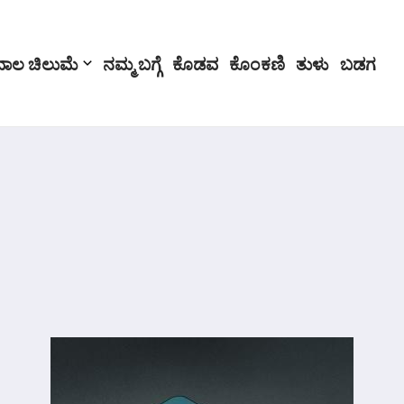
ಬಾಲ ಚಿಲುಮೆ
ನಮ್ಮ ಬಗ್ಗೆ
ಕೊಡವ
ಕೊಂಕಣಿ
ತುಳು
ಬಡಗ