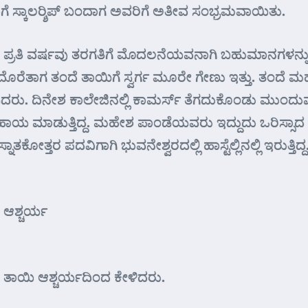
ರನಿಗೆ ಸ್ಕಾಲರ್‍ಶಿಪ್ ಬಂದಾಗ ಅವರಿಗೆ ಅತೀವ ಸಂಭ್ರಮವಾಯಿತು.
. ಪ್ರತಿ ವರ್ಷವು ತರಗತಿಗೆ ಮೊದಲನೆಯವನಾಗಿ ಬಹುಮಾನಗಳನ್ನು ತೆಗದ
ವೇಶ ದೊರೆತಾಗ ತಂದೆ ತಾಯಿಗೆ ಸ್ವರ್ಗ ಮೂರೇ ಗೇಣು ಇತ್ತು. ತಂದೆ
ಡಿದರು. ದಿನೇಶ ಕಾಲೇಜಿನಲ್ಲಿ ಕಾಮರ್ಸ್‌ ತೆಗದುಕೊಂಡು ಮುಂದುವರ
 ಸಹಾಯ ಮಾಡುತ್ತಿದ್ದ. ಮಹೇಶ ಪಾಂಡೆಯವರು ಇದ್ದುದು ಒರಿಸ್ಸಾದ
ಾತಕೋತ್ತರ ಪದವಿಗಾಗಿ ಭುವನೇಶ್ವರದಲ್ಲಿ ಹಾಸ್ಟೆಲ್ಲಿನಲ್ಲಿ ಇರುತ್ತಿದ
ಿ ಆಶ್ಚರ್ಯ
ಂದೆ ತಾಯಿ ಆಶ್ಚರ್ಯದಿಂದ ಕೇಳಿದರು.