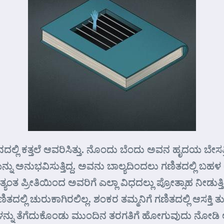
ಲಿ ಕತ್ತಲೆ ಆವರಿಸಿತ್ತು. ನೊಂದು ಬೆಂದು ಅವನ ಹೃದಯ ಬೇಸತ್ತಿತ್ತು
ನ್ನು ಅನುಭವಿಸುತ್ತಿದ್ದ. ಅವನು ಬಾಲ್ಯದಿಂದಲು ಗಣಿತದಲ್ಲಿ ಬಹಳ 
ತ್ಯಂತ ಪ್ರೀತಿಯಿಂದ ಅವರಿಗೆ ಎಲ್ಲಾ ವಿಧದಲ್ಲು ಪ್ರೋತ್ಸಾಹ ನೀಡುತ್
್ಲಿ ಚುರುಕಾಗಿರಲಿಲ್ಲ. ಶಂಕರ ತಮ್ಮನಿಗೆ ಗಣಿತದಲ್ಲಿ ಆಸಕ್ತಿ ತುಂ
ಂಕಗಳನ್ನು ತೆಗೆದುಕೊಂಡು ಮುಂದಿನ ತರಗತಿಗೆ ಹೋಗುವುದು ನೋಡಿ ಅ