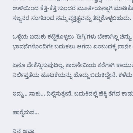
ಉಳಿಯಿಂದ ಕೆತ್ತಿ-ಕೆತ್ತಿ ಸುಂದರ ಮೂರ್ತಿಯನ್ನಾಗಿ ಮಾಡಿಕೊಳ
ಸಜ್ಜನರ ಸಂಗದಿಂದ ನಮ್ಮ ವ್ಯಕ್ತಿತ್ವವನ್ನು ತಿದ್ದಿಕೊಳ್ಳಬ
ಒಳ್ಳೆಯ ಬದುಕು ಕಟ್ಟಿಕೊಳ್ಳಲು ‘ಡಿಗ್ರಿ’ಗಳು ಬೇಕಾಗಿಲ್ಲ
ಭಾವನೆಗಳೊಂದಿಗೇ ಬದುಕಲು ಆಗದು ಎಂಬುದಕ್ಕೆ ನಾನೇ ಉದ
ಏನೂ ಬೇಕೆನ್ನಿಸುವುದಿಲ್ಲ. ಕಾಲನೇಮಿಯ ಕರೆಗಾಗಿ ಕಾಯುತ್ತಾ
ನಿರ್ಲಿಪ್ತತೆಯ ಹೊದಿಕೆಯನ್ನು ಹೊದ್ದು ಬದುಕಿದ್ದೇನೆ. 
ಇನ್ನು… ಸಾಕು… ನಿಲ್ಲಿಸುತ್ತೇನೆ. ಬದುಕಿನಲ್ಲಿ ಹೆಕ್ಕಿ ತೆಗೆ
ಹಾರೈಸುವ…
ನಿನ್ನ ಅವ್ವಾ