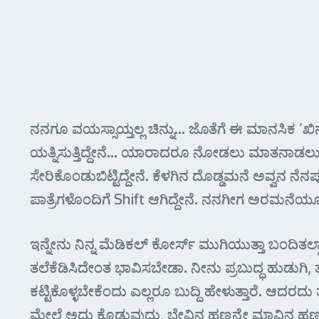
ನನಗೂ ವಯಸ್ಸಾಯ್ತಲ್ಲ ಚಿನ್ನು… ಜೊತೆಗೆ ಈ ಮಾನಸಿಕ ‘ಖ
ಯತ್ನಿಸುತ್ತಿದ್ದೇನೆ… ಯಾರಾದರೂ ನೋಡಲು ಮಾತನಾಡಲು ಬ
ಸೇರಿಕೊಂಡುಬಿಟ್ಟಿದ್ದೇನೆ. ಕೆಳಗಿನ ದೊಡ್ಡಮನೆ ಅವ್ವನ 
ಪಾತ್ರೆಗಳೊಂದಿಗೆ Shift ಆಗಿದ್ದೇನೆ. ನನಗೀಗ ಅರಮನೆಯೂ ಈ
ಇನ್ನೇನು ನಿನ್ನ ಮೆಡಿಕಲ್ ಕೋರ್ಸ್ ಮುಗಿಯುತ್ತಾ ಬಂದಿತಲ್ವ
ತಲೆಕೆಡಿಸಿದೇಂತ ಭಾವಿಸಬೇಡಾ. ನೀನು ಪ್ರಬುದ್ಧ ಹುಡುಗಿ,
ಕಟ್ಟಿಕೊಳ್ಳಬೇಕೆಂದು ಎಲ್ಲರೂ ಬುದ್ದಿ ಹೇಳುತ್ತಾರೆ. ಆದ
ಮೇಲೆ ಅದು ಕೊಡುವುದು, ಬೇವಿನ ಹಣ್ಣನ್ನೇ ಮಾವಿನ ಹಣ್ಣನಲ್ಲ