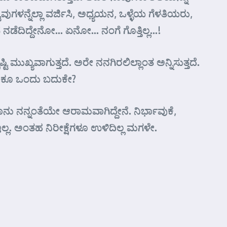
ವುಗಳನ್ನೆಲ್ಲಾ ವರ್ಜಿಸಿ, ಅಧ್ಯಯನ, ಒಳ್ಳೆಯ ಗೆಳತಿಯರು,
ಂತೆ ನಡೆದಿದ್ದೇನೋ… ಏನೋ… ನಂಗೆ ಗೊತ್ತಿಲ್ಲ…!
ಮುಖ್ಯವಾಗುತ್ತದೆ. ಅರೇ ನನಗಿರಲಿಲ್ಲಾಂತ ಅನ್ನಿಸುತ್ತದೆ.
ಬದುಕೂ ಒಂದು ಬದುಕೇ?
ನಾನು ನನ್ನಂತೆಯೇ ಆರಾಮವಾಗಿದ್ದೇನೆ. ನಿರ್ಭಾವುಕೆ,
್ಲ. ಅಂತಹ ನಿರೀಕ್ಷೆಗಳೂ ಉಳಿದಿಲ್ಲ ಮಗಳೇ.