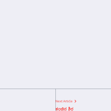
Next Article
ಕಂಚಿನ ಶಿರ