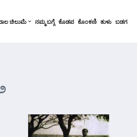
ಬಾಲ ಚಿಲುಮೆ
ನಮ್ಮ ಬಗ್ಗೆ
ಕೊಡವ
ಕೊಂಕಣಿ
ತುಳು
ಬಡಗ
೨