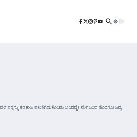
ಡಿ ಅವಳ ಪರ್‍ಸನ್ನು ತಡಕಾಡಿ ಹಣತೆಗೆದುಕೊಂಡು ಬಂದಷ್ಟೇ ವೇಗದಿಂದ ಹೊರಗೋಡಿದ್ದ.