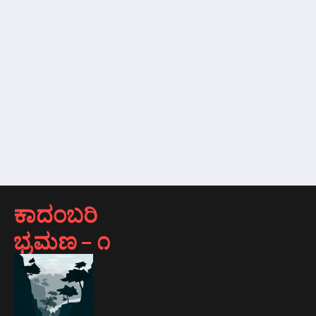
ಕಾದಂಬರಿ
ಭ್ರಮಣ – ೧