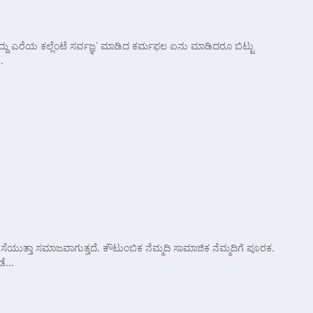
್ದು ಎರೆಯ ಕಲ್ಲೆಂಟೆ ಸರ್ವಜ್ಞ’ ಮಾಡಿದ ಕರ್ಮಫಲ ಏನು ಮಾಡಿದರೂ ಬಿಟ್ಟು
.
ತ್ತಾ ಸಮಾಜವಾಗುತ್ತದೆ. ಕೌಟುಂಬಿಕ ನೆಮ್ಮದಿ ಸಾಮಾಜಿಕ ನೆಮ್ಮದಿಗೆ ಪೂರಕ.
ೆ...