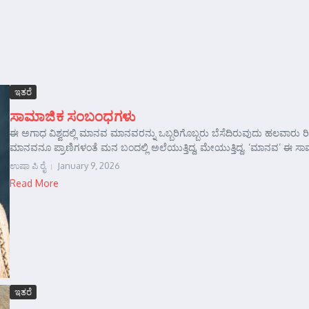
ಇತರೆ
ಸಾಮಾಜಿಕ ಸಂಬಂಧಗಳು
ಈ ಅಗಾಧ ವಿಶ್ವದಲ್ಲಿ ಮಾನವ ಮಾನವರನ್ನು ಒಬ್ಬರಿಗೊಬ್ಬರು ಬೆಸೆದಿರುವುದು ಹಲವಾರು
ಮಾನವನೂ ಪ್ರಾಣಿಗಳಂತೆ ಮನ ಬಂದಲ್ಲಿ ಅಲೆಯುತ್ತಿದ್ದ, ಮೇಯುತ್ತಿದ್ದ. ‘ಮಾನವ’ ಈ ಸ
ಉಷಾ ಪಿ ರೈ
January 9, 2026
Read More
ಇತರೆ