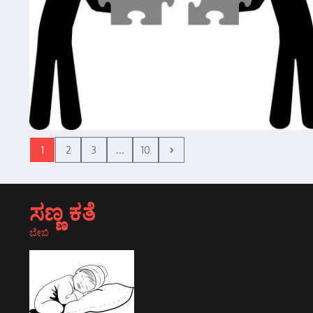
1
2
3
...
10
ಸಣ್ಣ ಕತೆ
ಬೇಬಿ