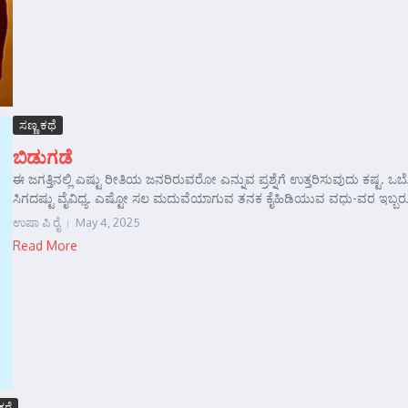
ಸಣ್ಣ ಕಥೆ
ಬಿಡುಗಡೆ
ಈ ಜಗತ್ತಿನಲ್ಲಿ ಎಷ್ಟು ರೀತಿಯ ಜನರಿರುವರೋ ಎನ್ನುವ ಪ್ರಶ್ನೆಗೆ ಉತ್ತರಿಸುವುದು ಕಷ್ಟ. 
ಸಿಗದಷ್ಟು ವೈವಿಧ್ಯ. ಎಷ್ಟೋ ಸಲ ಮದುವೆಯಾಗುವ ತನಕ ಕೈಹಿಡಿಯುವ ವಧು-ವರ ಇಬ್ಬರೂ
ಉಷಾ ಪಿ ರೈ
May 4, 2025
Read More
ತರೆ