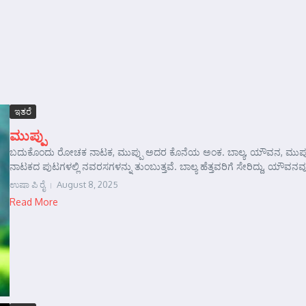
ಇತರೆ
ಮುಪ್ಪು
ಬದುಕೊಂದು ರೋಚಕ ನಾಟಕ, ಮುಪ್ಪು ಅದರ ಕೊನೆಯ ಅಂಕ. ಬಾಲ್ಯ, ಯೌವನ, ಮುಪ್ಪ
ನಾಟಕದ ಪುಟಗಳಲ್ಲಿ ನವರಸಗಳನ್ನು ತುಂಬುತ್ತವೆ. ಬಾಲ್ಯ ಹೆತ್ತವರಿಗೆ ಸೇರಿದ್ದು, ಯೌವನವೂ 
ಉಷಾ ಪಿ ರೈ
August 8, 2025
Read More