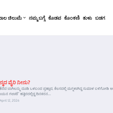
ಬಾಲ ಚಿಲುಮೆ
ನಮ್ಮ ಬಗ್ಗೆ
ಕೊಡವ
ಕೊಂಕಣಿ
ತುಳು
ಬಡಗ
ಮದ ವೈರಿ ನೀನು?
ೆತೆರೆದ ಬಾಗಿಲನ್ನು ದೂಡಿ ಒಳಬಂದ ಪ್ರಹ್ಲಾದ, ಕೆಲಸದಲ್ಲಿ ಮಗ್ನಳಾಗಿದ್ದ ಸುಮಾಳ ಬಳಿಗೋ
 ಗಲಾಟೆ” ಹತ್ತಿರದಲ್ಲಿದ್ದ ದಿನಕರನ...
April 12, 2026
e