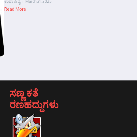
ಉಷಾ ಪಿ ರೈ
March 21, 2025
Read More
ಸಣ್ಣ ಕತೆ
ರಣಹದ್ದುಗಳು