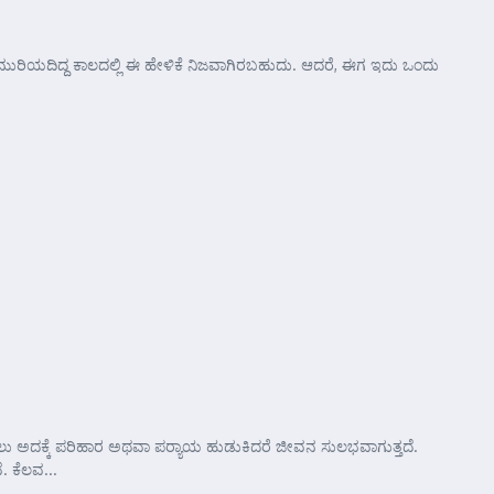
ಯದಿದ್ದ ಕಾಲದಲ್ಲಿ ಈ ಹೇಳಿಕೆ ನಿಜವಾಗಿರಬಹುದು. ಆದರೆ, ಈಗ ಇದು ಒಂದು
ು ಅದಕ್ಕೆ ಪರಿಹಾರ ಅಥವಾ ಪರ್‍ಯಾಯ ಹುಡುಕಿದರೆ ಜೀವನ ಸುಲಭವಾಗುತ್ತದೆ.
. ಕೆಲವ...