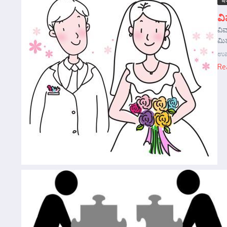
ವ
ವಿ
ಮಿತ
ಉಷಾ
Re