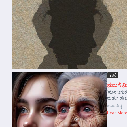
ಇತರೆ
ನಮಗೆ ನಿಮ
‘ಹೊಸ ಚಿಗುರ
ಹುಡುಗ ಹೆಣ್ಣ
ಉಷಾ ಪಿ ರೈ
Read Mor