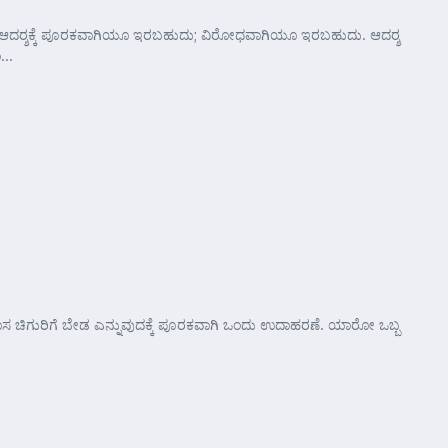
ನಸಿನ ಆದರ್‍ಶಕ್ಕೆ ಪೂರಕವಾಗಿಯೂ ಇರಬಹುದು; ವಿರೋಧವಾಗಿಯೂ ಇರಬಹುದು. ಆದರ್‍ಶ
...
ಹೊಸ ಚಿಗುರಿಗೆ ಬೇಡ ಎನ್ನುವುದಕ್ಕೆ ಪೂರಕವಾಗಿ ಒಂದು ಉದಾಹರಣೆ. ಯಾರೋ ಒಬ್ಬ