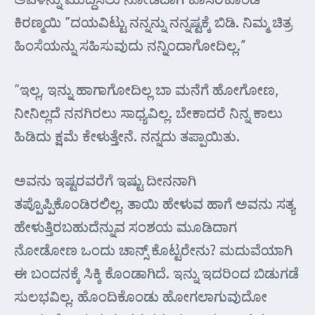
ಕಿರಣ್ಮಯಿ “ದಯವಿಟ್ಟು ನನ್ನನ್ನು ನನ್ನಷ್ಟಕ್ಕೆ ಬಿಡಿ. ನಿಮ್ಮ ಚಿತ್ರ
ಹಿಂಸೆಯನ್ನು ಸಹಿಸುವುದು ನನ್ನಿಂದಾಗೋದಿಲ್ಲ.”
“ಇಲ್ಲ, ಇನ್ನು ಹಾಗಾಗೋದಿಲ್ಲ ಬಾ ಮನೆಗೆ ಹೋಗೋಣ,
ನೀನಿಲ್ಲದೆ ನನಗಿರಲು ಸಾಧ್ಯವಿಲ್ಲ. ಬೇಕಾದರೆ ನಿನ್ನ ಕಾಲು
ಹಿಡಿದು ಕ್ಷಮೆ ಕೇಳುತ್ತೇನೆ. ನನ್ನದು ತಪ್ಪಾಯಿತು.
ಅವನು ಇಷ್ಟರವರೆಗೆ ಇಷ್ಟು ದೀನನಾಗಿ
ತಪ್ಪೊಪ್ಪಿಕೊಂಡಿರಲಿಲ್ಲ. ತಾಯಿ ಹೇಳುವ ಹಾಗೆ ಅವನು ಸತ್ಯ
ಹೇಳುತ್ತಿರಬಹುದೆನ್ನುವ ಸಂಶಯ ಮೂಡಿದಾಗ
ನೋಡೋಣ ಒಂದು ಚಾನ್ಸ್ ಕೊಟ್ಟರೇನು? ಮದುವೆಯಾಗಿ
ಈ ಬಂದನಕ್ಕೆ ಸಿಕ್ಕಿ ಕೊಂಡಾಗಿದೆ. ಇನ್ನು ಇದರಿಂದ ಬಿಡುಗಡೆ
ಸುಲಭವಿಲ್ಲ. ಹೊಂದಿಕೊಂಡು ಹೋಗಲಾಗುವುದೋ