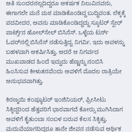
ಅತಿ ಸುಂದರನಲ್ಲದಿದ್ದರೂ ಆಕರ್ಷಕ ನಿಲುವಿನವನು,
ಈಗಾಗಲೇ ಮನೆ ಮಠ ಮಾಡಿಕೊಂಡಿದ್ದ ಬುದ್ಧಿವಂತ. ಲೆಕ್ಕಕ್ಕೆ
ಪದವೀದರ, ಅವನು ಮಾಡಿಕೊಂಡಿದ್ದದ್ದು ಸ್ಕೂಟರ್ ಸ್ಪೇರ್
ಪಾರ್ಟ್ಸ್‌ನ ಹೋಲ್‌ಸೇಲ್‌ ಬಿಸಿನೆಸ್. ಒಳ್ಳೆಯ ಟರ್ನ್
ಓವರ್‌ನಲ್ಲಿ ಬಿಸಿನೆಸ್ ನಡೆಸುತ್ತಿದ್ದ. ನಿಗರ್ವಿ. ಇದು ಅವಳನ್ನು
ಬಹಳವಾಗಿ ಆಕರ್ಷಿಸಿತ್ತು. ಆದರೆ ಆ ನಿಗರ್ವದ
ಮುಖವಾಡದ ಹಿಂದೆ ಇದ್ದುದು ಹೆಣ್ಣನ್ನು ನಂಬಿಸಿ
ಹಿಂಸಿಸುವ ಕೀಳುತನವೆಂದು ಅವಳಿಗೆ ಮೊದಲ ರಾತ್ರಿಯೇ
ಅನುಭವವಾಗಿತ್ತು.
ಕಿರಣ್ಮಯಿ ಕಂಪ್ಯೂಟರ್ ಇಂಜಿನಿಯರ್, ಫ್ರೀಸೀಟು
ಸಿಕ್ಕಿದ್ದರಿಂದ ಹೆತ್ತವರಿಗೆ ಭಾರವಾಗದೆ ಕೋರ್‍ಸು ಮುಗಿಸಿದಾಗ
ಅವಳಿಗೆ ಕೈತುಂಬಾ ಸಂಬಳ ಬರುವ ಕೆಲಸ ಸಿಕ್ಕಿತ್ತು.
ಮದುವೆಯಾಗದಿದ್ದರೂ ತಾನೇ ಜೀವನ ನಡೆಸುವ ಆರ್ಥಿಕ