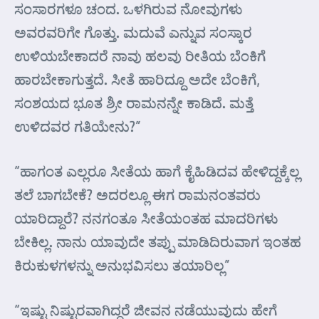
ಸಂಸಾರಗಳೂ ಚಂದ. ಒಳಗಿರುವ ನೋವುಗಳು
ಅವರವರಿಗೇ ಗೊತ್ತು. ಮದುವೆ ಎನ್ನುವ ಸಂಸ್ಕಾರ
ಉಳಿಯಬೇಕಾದರೆ ನಾವು ಹಲವು ರೀತಿಯ ಬೆಂಕಿಗೆ
ಹಾರಬೇಕಾಗುತ್ತದೆ. ಸೀತೆ ಹಾರಿದ್ದೂ ಅದೇ ಬೆಂಕಿಗೆ,
ಸಂಶಯದ ಭೂತ ಶ್ರೀ ರಾಮನನ್ನೇ ಕಾಡಿದೆ. ಮತ್ತೆ
ಉಳಿದವರ ಗತಿಯೇನು?”
“ಹಾಗಂತ ಎಲ್ಲರೂ ಸೀತೆಯ ಹಾಗೆ ಕೈಹಿಡಿದವ ಹೇಳಿದ್ದಕ್ಕೆಲ್ಲ
ತಲೆ ಬಾಗಬೇಕೆ? ಅದರಲ್ಲೂ ಈಗ ರಾಮನಂತವರು
ಯಾರಿದ್ದಾರೆ? ನನಗಂತೂ ಸೀತೆಯಂತಹ ಮಾದರಿಗಳು
ಬೇಕಿಲ್ಲ. ನಾನು ಯಾವುದೇ ತಪ್ಪು ಮಾಡಿದಿರುವಾಗ ಇಂತಹ
ಕಿರುಕುಳಗಳನ್ನು ಅನುಭವಿಸಲು ತಯಾರಿಲ್ಲ”
“ಇಷ್ಟು ನಿಷ್ಟುರವಾಗಿದ್ದರೆ ಜೀವನ ನಡೆಯುವುದು ಹೇಗೆ