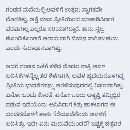
ಗಂಡನ ಮನೆಯಲ್ಲಿ ಅವಳಿಗೆ ಉತ್ತಮ ಸ್ವಾಗತವೇ
ದೊರಕಿತ್ತು. ಅತ್ತೆ ಮಾವ ಪ್ರೀತಿಯಿಂದ ಮಾತಾಡಿಸಿದಾಗ
ಪರವಾಗಿಲ್ಲ ಎಲ್ಲರೂ ಸರಿಯಾಗಿದ್ದಾರೆ. ತಾನು ಸ್ವಲ್ಪ
ಹೊಂದಿಕೊಂಡರೆ ಆರಾಮವಾಗಿ ಜೀವನ ಸಾಗಿಸಬಹುದು
ಎಂದು ಸಮಾಧಾನವಾಗಿತ್ತು.
ಆದರೆ ಗಂಡನ ಜತೆಗೆ ಕಳೆದ ಮೊದಲ ರಾತ್ರಿ ಅವಳ
ಅನಿಸಿಕೆಗಳನ್ನೆಲ್ಲ ತಲೆ ಕೆಳಗಾಗಿಸಿ, ಅವಳ ಹೃದಯದೊಳಗಿದ್ದ
ಪ್ರೀತಿಯ ಭಾವನೆಗಳನ್ನು ಅರಳಿಸುವುದರಲ್ಲಿ ವಿಫಲವಾಗಿತ್ತು.
ಏನೋ ಒಂದು ಕೊರತೆ; ಏನೋ ಒಂದು ಅತೃಪ್ತಿ ತಮ್ಮಿಬ್ಬರ
ನಡುವೆ ಇದೆಯೆಂದು ಅನಿಸಿದಾಗ ಕಿತ್ತು ಹಾಕಲಾಗದ ಈ
ಬಂದನದೊಳಗೆ ತಾನು ಸೆರೆಯಾದೆನೆಂದು ಅವಳಿಗೆ
ಅನಿಸಿತ್ತು. ಇದೇ ಏನು ಮದುವೆಯೆಂದರೆ? ಇಷ್ಟಕ್ಕೆ ಹೆತ್ತವರ