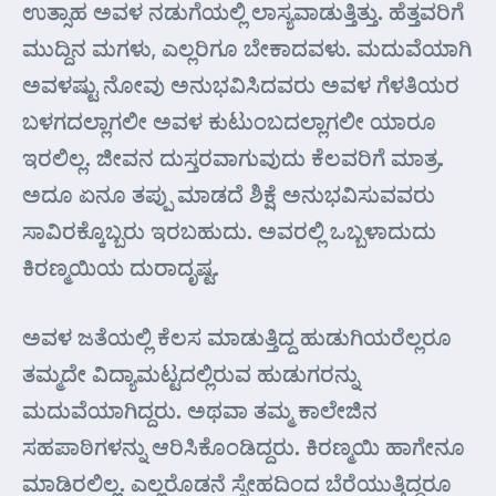
ಉತ್ಸಾಹ ಅವಳ ನಡುಗೆಯಲ್ಲಿ ಲಾಸ್ಯವಾಡುತ್ತಿತ್ತು. ಹೆತ್ತವರಿಗೆ
ಮುದ್ದಿನ ಮಗಳು, ಎಲ್ಲರಿಗೂ ಬೇಕಾದವಳು. ಮದುವೆಯಾಗಿ
ಅವಳಷ್ಟು ನೋವು ಅನುಭವಿಸಿದವರು ಅವಳ ಗೆಳತಿಯರ
ಬಳಗದಲ್ಲಾಗಲೀ ಅವಳ ಕುಟುಂಬದಲ್ಲಾಗಲೀ ಯಾರೂ
ಇರಲಿಲ್ಲ. ಜೀವನ ದುಸ್ತರವಾಗುವುದು ಕೆಲವರಿಗೆ ಮಾತ್ರ.
ಅದೂ ಏನೂ ತಪ್ಪು ಮಾಡದೆ ಶಿಕ್ಷೆ ಅನುಭವಿಸುವವರು
ಸಾವಿರಕ್ಕೊಬ್ಬರು ಇರಬಹುದು. ಅವರಲ್ಲಿ ಒಬ್ಬಳಾದುದು
ಕಿರಣ್ಮಯಿಯ ದುರಾದೃಷ್ಟ.
ಅವಳ ಜತೆಯಲ್ಲಿ ಕೆಲಸ ಮಾಡುತ್ತಿದ್ದ ಹುಡುಗಿಯರೆಲ್ಲರೂ
ತಮ್ಮದೇ ವಿದ್ಯಾಮಟ್ಟದಲ್ಲಿರುವ ಹುಡುಗರನ್ನು
ಮದುವೆಯಾಗಿದ್ದರು. ಅಥವಾ ತಮ್ಮ ಕಾಲೇಜಿನ
ಸಹಪಾಠಿಗಳನ್ನು ಆರಿಸಿಕೊಂಡಿದ್ದರು. ಕಿರಣ್ಮಯಿ ಹಾಗೇನೂ
ಮಾಡಿರಲಿಲ್ಲ. ಎಲ್ಲರೊಡನೆ ಸ್ನೇಹದಿಂದ ಬೆರೆಯುತ್ತಿದ್ದರೂ