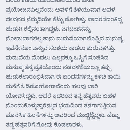
ಪ್ರಯೋಜನವಿಲ್ಲವೆಂದು ಅವಳಿಗೆ ತಿಳಿಯುವಾಗ ಅವಳ
ಜೀವನದ ನೆಮ್ಮದಿಯೇ ಕೆಟ್ಟು ಹೋಗಿತ್ತು. ಪಾದರಸದಂತಿದ್ದ
ಹುಡುಗಿ ಕಲ್ಲಿನಂತಾಗಿದ್ದಳು. ಜಗದೀಶನನ್ನು
ನೋಡುವಾಗಲೆಲ್ಲ ತಾನು ಮದುವೆಯಾಗಲೊಪ್ಪಿದ ಮನುಷ್ಯ
ಇವನೇನೋ ಎನ್ನುವ ಸಂಶಯ ಕಾಡಲು ಶುರುವಾಗಿತ್ತು.
ಮದುವೆಯ ಮೊದಲು ಎಲ್ಲದಕ್ಕೂ ಒಪ್ಪಿಗೆ ಸೂಚಿಸಿದ
ಮನುಷ್ಯ ತನ್ನ ಪ್ರತಿಯೊಂದು ನಡವಳಿಕೆಯಲ್ಲೂ ತಪ್ಪು
ಹುಡುಕಲಾರಂಭಿಸಿದಾಗ ಈ ಬಂದನಗಳನ್ನು ಕಳಚಿ ತಾಯಿ
ಮನೆಗೆ ಓಡಿಹೋಗೋಣವೆಂದು ಹಲವು ಬಾರಿ
ಯೋಚಿಸಿದ್ದಳು. ಆದರೆ ಇದರಿಂದ ತನ್ನ ಹೆತ್ತವರು ಬಹಳ
ನೊಂದುಕೊಳ್ಳುತ್ತಾರೆನ್ನುವ ಭಯದಿಂದ ತನಗಾಗುತ್ತಿರುವ
ಮಾನಸಿಕ ಹಿಂಸೆಗಳನ್ನು ಅವರಿಂದ ಮುಚ್ಚಿಟ್ಟಿದ್ದಳು. ಹೆಣ್ಣು
ತನ್ನ ಹೆತ್ತವರಿಗೆ ನೋವು ಕೊಡಲಾರಳು.