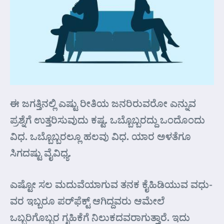
ಈ ಜಗತ್ತಿನಲ್ಲಿ ಎಷ್ಟು ರೀತಿಯ ಜನರಿರುವರೋ ಎನ್ನುವ
ಪ್ರಶ್ನೆಗೆ ಉತ್ತರಿಸುವುದು ಕಷ್ಟ. ಒಬ್ಬೊಬ್ಬರದ್ದು ಒಂದೊಂದು
ವಿಧ. ಒಬ್ಬೊಬ್ಬರಲ್ಲೂ ಹಲವು ವಿಧ. ಯಾರ ಅಳತೆಗೂ
ಸಿಗದಷ್ಟು ವೈವಿಧ್ಯ.
ಎಷ್ಟೋ ಸಲ ಮದುವೆಯಾಗುವ ತನಕ ಕೈಹಿಡಿಯುವ ವಧು-
ವರ ಇಬ್ಬರೂ ಪರ್‌ಫೆಕ್ಟ್ ಆಗಿದ್ದವರು ಆಮೇಲೆ
ಒಬ್ಬರಿಗೊಬ್ಬರ ಗೃಹಿಕೆಗೆ ನಿಲುಕದವರಾಗುತ್ತಾರೆ. ಇದು