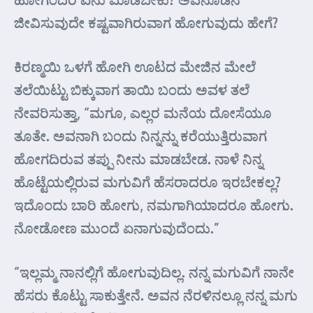
ಜೀವಿಸುವುದೇ ಕಷ್ಟವಾಗಿರುವಾಗ ಹೋಗುವುದು ಹೇಗೆ?
ಕಿರಣ್ಮಯಿ ಒಳಗೆ ಹೋಗಿ ಊಟದ ಮೇಜಿನ ಮೇಲೆ
ತಲೆಯಿಟ್ಟು ಬಿಕ್ಕುವಾಗ ತಾಯಿ ಬಂದು ಅವಳ ತಲೆ
ನೇವರಿಸುತ್ತಾ, “ಮಗೂ, ಎಲ್ಲರ ಮನೆಯ ದೋಸೆಯೂ
ತೂತೇ. ಅವನಾಗಿ ಬಂದು ನಿನ್ನನ್ನು ಕರೆಯುತ್ತಿರುವಾಗ
ಹೋಗದಿರುವ ತಪ್ಪು ನೀನು ಮಾಡಬೇಡ. ನಾಳೆ ನಿನ್ನ
ಹೊಟ್ಟೆಯಲ್ಲಿರುವ ಮಗುವಿಗೆ ಹೆಸರಾದರೂ ಇರಬೇಕಲ್ಲ?
ಇದೊಂದು ಬಾರಿ ಹೋಗು, ನಮಗಾಗಿಯಾದರೂ ಹೋಗು.
ನೋಡೋಣ ಮುಂದೆ ಏನಾಗುವುದೆಂದು.”
“ಇಲ್ಲಮ್ಮ ನಾನಲ್ಲಿಗೆ ಹೋಗುವುದಿಲ್ಲ. ನನ್ನ ಮಗುವಿಗೆ ನಾನೇ
ಹೆಸರು ಕೊಟ್ಟು ಸಾಕುತ್ತೇನೆ. ಅವನ ನೆರಳಿನಲ್ಲೂ ನನ್ನ ಮಗು