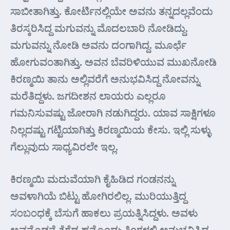
ಸಾಬೀತಾಗಿತ್ತು. ಕೋರ್ಟಿನಲ್ಲಿಯೇ ಅವನು ತನ್ನದಲ್ಲವೆಂದು
ತಿರಸ್ಕರಿಸಿದ್ದ ಮಗುವನ್ನು ಮೊದಲಬಾರಿ ನೋಡಿದ್ದು.
ಮಗುವನ್ನು ನೋಡಿ ಅವನು ದಂಗಾಗಿದ್ದ. ಮೂರ್ಛೆ
ಹೋಗುವಂತಾಗಿತ್ತು. ಅವನ ಬೆವರಿಳಿಯುವ ಮುಖನೋಡಿ
ಕಿರಣ್ಮಯಿ ತಾನು ಅಲ್ಲಿವರೆಗೆ ಅನುಭವಿಸಿದ್ದ ನೋವನ್ನು
ಮರೆತಿದ್ದಳು. ಜಗದೀಶನ ಲಾಯರು ಎಲ್ಲರೂ
ಗಮನಿಸುವಷ್ಟು ಜೋರಾಗಿ ನಡುಗಿದ್ದರು. ಯಾವ ಸಾಕ್ಷಿಗಳೂ
ನಿಲ್ಲದಷ್ಟು ಗಟ್ಟಿಯಾಗಿತ್ತು ಕಿರಣ್ಮಯಿಯ ಕೇಸು. ಇಲ್ಲಿ ಸುಳ್ಳು
ಗೆಲ್ಲುವುದು ಸಾಧ್ಯವಿರಲೇ ಇಲ್ಲ.
ಕಿರಣ್ಮಯಿ ಮದುವೆಯಾಗಿ ಕೈಹಿಡಿದ ಗಂಡನನ್ನು
ಅವಳಾಗಿಯೆ ಬಿಟ್ಟು ಹೋಗಿರಲಿಲ್ಲ. ಮುರಿಯುತ್ತಿದ್ದ
ಸಂಬಂಧಕ್ಕೆ ಬೆಸುಗೆ ಹಾಕಲು ಪ್ರಯತ್ನಿಸಿದ್ದಳು. ಅವಳು
ಅವನೊಡನೆ ತೆಗೆದ ಹನ್ನೊಂದು ತಿಂಗಳಲ್ಲಿ ಅನುಭವಿಸಿದ್ದ