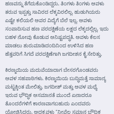
ಹಣವನ್ನು ತೆಗೆದುಕೊಂಡಿದ್ದರು. ತಿಂಗಳು ತಿಂಗಳು ಅವಳು
ತರುವ ಇಪ್ಪತ್ತು ಸಾವಿರದ ಲೆಕ್ಕವಿರಲಿಲ್ಲ. ಹುಡುಗಿಯರು
ಎಷ್ಟೇ ಕಲಿಯಲಿ ಅವರ ವಿದ್ಯೆಗೆ ಬೆಲೆ ಇಲ್ಲ. ಅವಳು
ಸಂಪಾದಿಸುವ ಹಣ ವರದಕ್ಷಿಣೆಯ ಲಕ್ಷದ ಲೆಕ್ಕದಲ್ಲಿಲ್ಲ. ಇದು
ಬಹಳ ನೋವು ಕೊಡುವ ಅನಿಷ್ಟಪದ್ಧತಿ. ಅವಳು ಕೆಲಸ
ಮಾಡಲು ಶುರುಮಾಡಿದಂದಿನಿಂದ ಉಳಿಸಿದ ಹಣ
ಹೆತ್ತವರಿಗೆ ಸಿಗದೆ ವರದಕ್ಷಿಣೆಗಾಗಿ ಜಗದೀಶನ ಕೈ ಸೇರಿತ್ತು.
ಕಿರಣ್ಮಯಿಯ ಮದುವೆಯಾದಾಗ ಬೇಸರಗೊಂಡವರು
ಅವಳ ಸಹಪಾಠಿಗಳು. ಕಿರಣ್ಮಯಿಯ ಬುದ್ಧಿಮತ್ತೆ ಸಾಮಾನ್ಯ
ಮಟ್ಟಕ್ಕಿಂತ ಮೇಲಿತ್ತು. ಜಗದೀಶ್ ಮತ್ತು ಅವಳ ಮಧ್ಯೆ
ಇರುವ ಭೌದ್ಧಿಕ ಅಸಮಾನತೆ ಮುಂದೆ ಏನಾದರೂ
ತೊಂದರೆಗಳಿಗೆ ಕಾರಣವಾಗಬಹುದು ಎಂದವರು
ಯೋಚಿಸಿದ್ದರು. ಅದಕ್ಕವಳು “ನೀವೆಲ್ಲ ಸಮಾನ ಭೌದ್ಧಿಕ