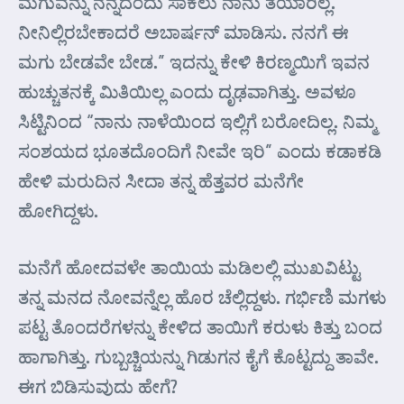
ಮಗುವನ್ನು ನನ್ನದೆಂದು ಸಾಕಲು ನಾನು ತಯಾರಿಲ್ಲ.
ನೀನಿಲ್ಲಿರಬೇಕಾದರೆ ಅಬಾರ್ಷನ್ ಮಾಡಿಸು. ನನಗೆ ಈ
ಮಗು ಬೇಡವೇ ಬೇಡ.” ಇದನ್ನು ಕೇಳಿ ಕಿರಣ್ಮಯಿಗೆ ಇವನ
ಹುಚ್ಚುತನಕ್ಕೆ ಮಿತಿಯಿಲ್ಲ ಎಂದು ದೃಢವಾಗಿತ್ತು. ಅವಳೂ
ಸಿಟ್ಟಿನಿಂದ “ನಾನು ನಾಳೆಯಿಂದ ಇಲ್ಲಿಗೆ ಬರೋದಿಲ್ಲ. ನಿಮ್ಮ
ಸಂಶಯದ ಭೂತದೊಂದಿಗೆ ನೀವೇ ಇರಿ” ಎಂದು ಕಡಾಕಡಿ
ಹೇಳಿ ಮರುದಿನ ಸೀದಾ ತನ್ನ ಹೆತ್ತವರ ಮನೆಗೇ
ಹೋಗಿದ್ದಳು.
ಮನೆಗೆ ಹೋದವಳೇ ತಾಯಿಯ ಮಡಿಲಲ್ಲಿ ಮುಖವಿಟ್ಟು
ತನ್ನ ಮನದ ನೋವನ್ನೆಲ್ಲ ಹೊರ ಚೆಲ್ಲಿದ್ದಳು. ಗರ್ಭಿಣಿ ಮಗಳು
ಪಟ್ಟ ತೊಂದರೆಗಳನ್ನು ಕೇಳಿದ ತಾಯಿಗೆ ಕರುಳು ಕಿತ್ತು ಬಂದ
ಹಾಗಾಗಿತ್ತು. ಗುಬ್ಬಚ್ಚಿಯನ್ನು ಗಿಡುಗನ ಕೈಗೆ ಕೊಟ್ಟದ್ದು ತಾವೇ.
ಈಗ ಬಿಡಿಸುವುದು ಹೇಗೆ?