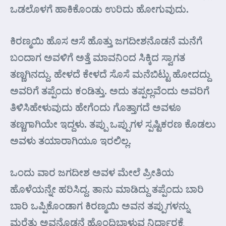
ಒಡಲೊಳಗೆ ಹಾಕಿಕೊಂಡು ಉರಿದು ಹೋಗುವುದು.
ಕಿರಣ್ಮಯಿ ಹೊಸ ಆಸೆ ಹೊತ್ತು ಜಗದೀಶನೊಡನೆ ಮನೆಗೆ
ಬಂದಾಗ ಅವಳಿಗೆ ಅತ್ತೆ ಮಾವನಿಂದ ಸಿಕ್ಕಿದ ಸ್ವಾಗತ
ತಣ್ಣಗಿನದ್ದು. ಹೇಳದೆ ಕೇಳದೆ ಸೊಸೆ ಮನೆಬಿಟ್ಟು ಹೋದದ್ದು
ಅವರಿಗೆ ತಪ್ಪೆಂದು ಕಂಡಿತ್ತು. ಅದು ತಪ್ಪಲ್ಲವೆಂದು ಅವರಿಗೆ
ತಿಳಿಸಿಹೇಳುವುದು ಹೇಗೆಂದು ಗೊತ್ತಾಗದೆ ಅವಳೂ
ತಣ್ಣಗಾಗಿಯೇ ಇದ್ದಳು. ತಪ್ಪು ಒಪ್ಪುಗಳ ಸ್ಪಷ್ಟಿಕರಣ ಕೊಡಲು
ಅವಳು ತಯಾರಾಗಿಯೂ ಇರಲಿಲ್ಲ.
ಒಂದು ವಾರ ಜಗದೀಶ ಅವಳ ಮೇಲೆ ಪ್ರೀತಿಯ
ಹೊಳೆಯನ್ನೇ ಹರಿಸಿದ್ದ. ತಾನು ಮಾಡಿದ್ದು ತಪ್ಪೆಂದು ಬಾರಿ
ಬಾರಿ ಒಪ್ಪಿಕೊಂಡಾಗ ಕಿರಣ್ಮಯಿ ಅವನ ತಪ್ಪುಗಳನ್ನು
ಮರೆತು ಅವನೊಡನೆ ಹೊಂದಿಬಾಳುವ ನಿರ್ಧಾರಕ್ಕೆ