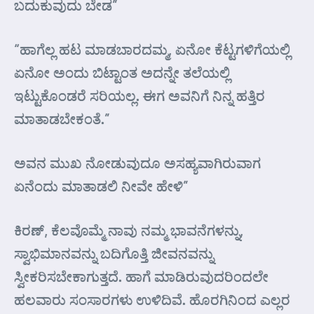
ಬದುಕುವುದು ಬೇಡ”
“ಹಾಗೆಲ್ಲ ಹಟ ಮಾಡಬಾರದಮ್ಮ, ಏನೋ ಕೆಟ್ಟಗಳಿಗೆಯಲ್ಲಿ
ಏನೋ ಅಂದು ಬಿಟ್ಟಾಂತ ಅದನ್ನೇ ತಲೆಯಲ್ಲಿ
ಇಟ್ಟುಕೊಂಡರೆ ಸರಿಯಲ್ಲ. ಈಗ ಅವನಿಗೆ ನಿನ್ನ ಹತ್ತಿರ
ಮಾತಾಡಬೇಕಂತೆ.”
ಅವನ ಮುಖ ನೋಡುವುದೂ ಅಸಹ್ಯವಾಗಿರುವಾಗ
ಏನೆಂದು ಮಾತಾಡಲಿ ನೀವೇ ಹೇಳಿ”
ಕಿರಣ್, ಕೆಲವೊಮ್ಮೆ ನಾವು ನಮ್ಮ ಭಾವನೆಗಳನ್ನು,
ಸ್ವಾಭಿಮಾನವನ್ನು ಬದಿಗೊತ್ತಿ ಜೀವನವನ್ನು
ಸ್ವೀಕರಿಸಬೇಕಾಗುತ್ತದೆ. ಹಾಗೆ ಮಾಡಿರುವುದರಿಂದಲೇ
ಹಲವಾರು ಸಂಸಾರಗಳು ಉಳಿದಿವೆ. ಹೊರಗಿನಿಂದ ಎಲ್ಲರ