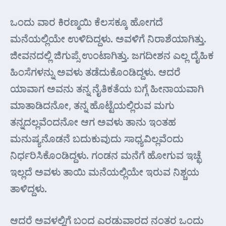
ಒಂದು ವಾರ ಕಿರಣ್ಮಯಿ ಕೆಲಸಕ್ಕೂ ಹೋಗದೆ
ಮನೆಯಲ್ಲಿಯೇ ಉಳಿದಿದ್ದಳು. ಅವಳಿಗೆ ನಿರಾಶೆಯಾಗಿತ್ತು.
ಜೀವನದಲ್ಲಿ ಜಿಗುಪ್ಸೆ ಉಂಟಾಗಿತ್ತು. ಜಗದೀಶನ ಎಲ್ಲ ದೈಹಿಕ
ಹಿಂಸೆಗಳನ್ನು ಅವಳು ತಡೆದುಕೊಂಡಿದ್ದಳು. ಆದರೆ
ಯಾವಾಗ ಅವನು ತನ್ನ ನೈತಿಕತೆಯ ಬಗ್ಗೆ ಹೀನಾಯವಾಗಿ
ಮಾತಾಡಿದನೋ, ತನ್ನ ಹೊಟ್ಟೆಯಲ್ಲಿರುವ ಮಗು
ತನ್ನದಲ್ಲವೆಂದನೋ ಆಗ ಅವಳು ತಾನು ಇಂತಹ
ಮನುಷ್ಯನೊಡನೆ ಬದುಕುವುದು ಸಾಧ್ಯವಿಲ್ಲವೆಂದು
ನಿರ್ಧರಿಸಿಕೊಂಡಿದ್ದಳು. ಗಂಡನ ಮನೆಗೆ ಹೋಗುವ ಇಚ್ಛೆ
ಇಲ್ಲದೆ ಅವಳು ತಾಯಿ ಮನೆಯಲ್ಲಿಯೇ ಇರುವ ನಿಶ್ಚಯ
ತಾಳಿದ್ದಳು.
ಆದರೆ ಅವಳಲ್ಲಿಗೆ ಬಂದ ಎರಡುವಾರದ ನಂತರ ಒಂದು