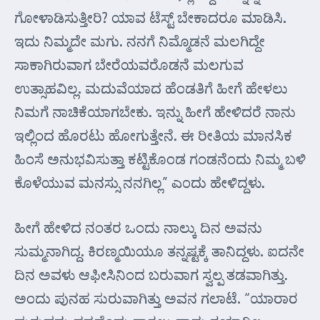
ಗೋಳಾಡಿಸುತ್ತೀರಿ? ಯಾವ ಟೆಸ್ಟ್ ಬೇಕಾದರೂ ಮಾಡಿಸಿ.
ಇದು ನಿಮ್ಮದೇ ಮಗು. ನನಗೆ ನಿಮ್ಮೊಡನೆ ಮಲಗಿದ್ದೇ
ಸಾಕಾಗಿರುವಾಗ ಬೇರೆಯವರೊಡನೆ ಮಲಗುವ
ಉತ್ಸಾಹವಿಲ್ಲ. ಮದುವೆಯಾದ ಹೆಂಡತಿಗೆ ಹೀಗೆ ಹೇಳಲು
ನಿಮಗೆ ನಾಚಿಕೆಯಾಗಬೇಕು. ಇನ್ನು ಹೀಗೆ ಹೇಳಿದರೆ ನಾನು
ಇಲ್ಲಿಂದ ಹೊರಟು ಹೋಗುತ್ತೇನೆ. ಈ ರೀತಿಯ ಮಾನಸಿಕ
ಹಿಂಸೆ ಅನುಭವಿಸುತ್ತಾ ಕಟ್ಟಿಕೊಂಡ ಗಂಡನೆಂದು ನಿಮ್ಮ ಬಳಿ
ಕೊಳೆಯುವ ಮನಸ್ಸು ನನಗಿಲ್ಲ” ಎಂದು ಹೇಳಿದ್ದಳು.
ಹೀಗೆ ಹೇಳಿದ ನಂತರ ಒಂದು ನಾಲ್ಕು ದಿನ ಅವನು
ಸುಮ್ಮನಾಗಿದ್ದ. ಕಿರಣ್ಮಯಿಯೂ ತನ್ನಷ್ಟಕ್ಕೆ ತಾನಿದ್ದಳು. ಐದನೇ
ದಿನ ಅವಳು ಆಫೀಸಿನಿಂದ ಬರುವಾಗ ಸ್ವಲ್ಪ ತಡವಾಗಿತ್ತು.
ಅಂದು ಪುನಹ ಸುರುವಾಗಿತ್ತು ಅವನ ಗಲಾಟೆ. “ಯಾರಾರ