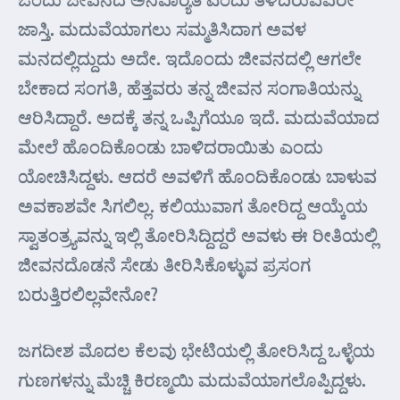
ಜಾಸ್ತಿ. ಮದುವೆಯಾಗಲು ಸಮ್ಮತಿಸಿದಾಗ ಅವಳ
ಮನದಲ್ಲಿದ್ದುದು ಅದೇ. ಇದೊಂದು ಜೀವನದಲ್ಲಿ ಆಗಲೇ
ಬೇಕಾದ ಸಂಗತಿ, ಹೆತ್ತವರು ತನ್ನ ಜೀವನ ಸಂಗಾತಿಯನ್ನು
ಆರಿಸಿದ್ದಾರೆ. ಅದಕ್ಕೆ ತನ್ನ ಒಪ್ಪಿಗೆಯೂ ಇದೆ. ಮದುವೆಯಾದ
ಮೇಲೆ ಹೊಂದಿಕೊಂಡು ಬಾಳಿದರಾಯಿತು ಎಂದು
ಯೋಚಿಸಿದ್ದಳು. ಆದರೆ ಅವಳಿಗೆ ಹೊಂದಿಕೊಂಡು ಬಾಳುವ
ಅವಕಾಶವೇ ಸಿಗಲಿಲ್ಲ. ಕಲಿಯುವಾಗ ತೋರಿದ್ದ ಆಯ್ಕೆಯ
ಸ್ವಾತಂತ್ರ್ಯವನ್ನು ಇಲ್ಲಿ ತೋರಿಸಿದ್ದಿದ್ದರೆ ಅವಳು ಈ ರೀತಿಯಲ್ಲಿ
ಜೀವನದೊಡನೆ ಸೇಡು ತೀರಿಸಿಕೊಳ್ಳುವ ಪ್ರಸಂಗ
ಬರುತ್ತಿರಲಿಲ್ಲವೇನೋ?
ಜಗದೀಶ ಮೊದಲ ಕೆಲವು ಭೇಟಿಯಲ್ಲಿ ತೋರಿಸಿದ್ದ ಒಳ್ಳೆಯ
ಗುಣಗಳನ್ನು ಮೆಚ್ಚಿ ಕಿರಣ್ಮಯಿ ಮದುವೆಯಾಗಲೊಪ್ಪಿದ್ದಳು.