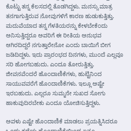
ಕೊಟ್ಟು ತನ್ನ ಕೆಲಸದಲ್ಲಿ ತೊಡಗಿದ್ದಳು. ಮನಸ್ಸು ಮಾತ್ರ
ತನಗಾಗುತ್ತಿರುವ ನೋವುಗಳಿಗೆ ಕಾರಣ ಹುಡುಕುತ್ತಿತ್ತು.
ಮದುವೆಯಾದ ತನ್ನ ಗೆಳತಿಯರನ್ನು ಕೇಳಬೇಕೆಂದು
ಅನಿಸುತ್ತಿದ್ದರೂ ಅವರಿಗೆ ಈ ರೀತಿಯ ಅನುಭವ
ಆಗಿರದಿದ್ದರೆ ನಗುತ್ತಾರೇನೋ ಎಂದು ಬಾಯಿಗೆ ಬೀಗ
ಜಡಿದಿದ್ದಳು. ಇದು ಪ್ರಾರಂಭದ ದಿನಗಳು, ಮುಂದೆ ಎಲ್ಲವೂ
ಸರಿ ಹೋಗಬಹುದು. ಎಂದೂ ತೋರುತ್ತಿತ್ತು.
ಜೀವನವೆಂದರೆ ಹೊಂದಾಣಿಕೆಗಳು, ಹುಟ್ಟಿನಿಂದ
ಸಾಯುವವರೆಗೆ ಹೊಂದಾಣಿಕೆಗಳು. ಇಲ್ಲೂ ಅಷ್ಟೇ
ಇರಬಹುದು. ಎಲ್ಲರೂ ಸುಮ್ಮನೇ ಸುಖದ ಸೋಗು
ಹಾಕುವುದಿರಬೇಕು ಎಂದೂ ಯೋಚಿಸುತ್ತಿದ್ದಳು.
ಅವಳು ಎಷ್ಟೇ ಹೊಂದಾಣಿಕೆ ಮಾಡಲು ಪ್ರಯತ್ನಿಸಿದರೂ
ಒಂದು ಕಡೆಯ ಹೊಂದಾಣಿಕೆಯಿಂದ ಏನೂ