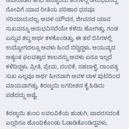
ನೋವಿಗೆ ಯಾವ ರೀತಿಯ ಪರಿಹಾರ ಧನವೂ
ಸರಿಯಾದುದಲ್ಲ. ಅವಳ ಯೌವನ, ಜೀವನದ ಯಾವ
ಸುಖವನ್ನೂ ಅನುಭವಿಸದೆಯೇ ಕಳೆದು ಹೋಗಿತ್ತು. ಗಂಡ
ಎನ್ನುವ ಶಬ್ದ ಅರ್ಥ ಕಳಕೊಂಡಿತ್ತು. ಈ ತಲೆ ಬಿಸಿಗಳಲ್ಲಿ
ಉದ್ಯೋಗದಲ್ಲೂ ಅವಳು ಹಿಂದೆ ಬಿದ್ದಿದ್ದಳು. ಆಯುಷ್ಯದ
ಅತ್ಯಂತ ಫಲವತ್ತಾದ ಕಾಲವನ್ನು ಅವಳು ಏನೂ ಇಲ್ಲದೆ
ಕಳೆದಿದ್ದಳು. ಪ್ರೀತಿ, ಪ್ರೇಮ, ನಂಬಿಕೆ, ಸಹಬಾಳ್ವೆ, ದಾಂಪತ್ಯ
ಸುಖ ಎಲ್ಲವೂ ಅರ್ಥ ಹೀನವಾಗಿ ಅವಳ ಬಾಳ ಪುಟದಿಂದ
ಮಾಯವಾಗಿತ್ತು. ಕಿರಣ್ಮಯಿ ಜಗದೀಶನ ಕೈ ಹಿಡಿದು
ಪಡೆದದ್ದು ಅಷ್ಟೆ.
ಕಿರಣ್ಮಯಿ ತುಂಬ ಲವಲವಿಕೆಯ ಹುಡುಗಿ, ಪಾದರಸದಂತೆ
ಎಲ್ಲರಿಗೂ ಹೊಂದಿಕೊಂಡು ಓಡಾಡಿಕೊಂಡಿದ್ದವಳು,