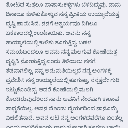
ತೋಟದ ಸುತ್ತಲೂ ಪಾಪಾಸುಕಳ್ಳಿಗಳು ಬೆಳೆದಿದ್ದುವು. ನಾನು
ದಿನಾಲೂ ಕುಳಿತುಕೊಳ್ಳುವ ನನ್ನ ಪ್ರೀತಿಯ ಉಯ್ಯಾಲೆಯತ್ತ
ದೃಷ್ಟಿ ಹಾಯಿಸಿದೆ. ನನಗೆ ಆಶ್ಚರ್ಯವೂ ದಿಗಿಲೂ
ಏಕಕಾಲದಲ್ಲಿ ಉಂಟಾಯಿತು. ಅವನು ನನ್ನ
ಉಯ್ಯಾಲೆಯಲ್ಲಿ ಕುಳಿತು ತೂಗುತ್ತಿದ್ದ. ಬಹಳ
ಸಮಯದಿಂದಲೂ ಅವನು ನನ್ನ ಮಲಗುವ ಕೋಣೆಯತ್ತ
ದೃಷ್ಟಿಸಿ ನೋಡುತ್ತಿದ್ದ ಎಂದು ತಿಳಿಯಲು ನನಗೆ
ತಡವಾಗಲಿಲ್ಲ. ನನ್ನ ಅನುಮತಿಯಿಲ್ಲದೆ ನನ್ನ ಅಂಗಳಕ್ಕೆ
ಪ್ರವೇಶಿಸಿ ನನ್ನ ಉಯ್ಯಾಲೆಯಲ್ಲಿ ತೂಗುತ್ತಾ, ನನ್ನತ್ತಲೇ ಗುರಿ
ಇಟ್ಟುಕೊಂಡಿದ್ದ. ಆದರೆ ಕೋಣೆಯಲ್ಲಿ ಮಲಗಿ
ಕೊಂಡಿರುವುದರಿಂದ ನಾನು ಅವನಿಗೆ ನೇರವಾಗಿ ಕಾಣುವ
ಸಾಧ್ಯತೆಯಿಲ್ಲ. ಅವನ ಮೊಂಡು ಧೈರ್ಯದಿಂದ ನಾನೊಮ್ಮೆ
ವಿಚಲಿತನಾದೆ. ಅವನ ಆಟ ನನ್ನ ಅಂಗಳದವರೆಗೂ ಬಂತಲ್ಲ
ಎಂದು ಗಾಬರಿಗೊಂಡು ನಾನು ಜೋರಾಗಿ ಕೂಗಲು ಬಾಯಿ