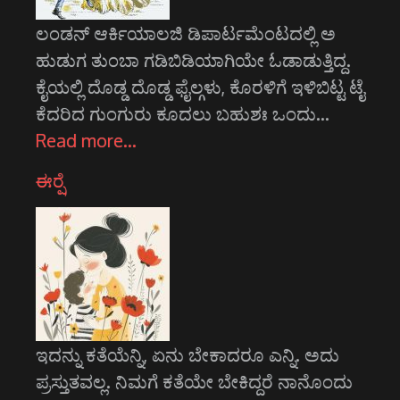
ಲಂಡನ್ ಆರ್ಕಿಯಾಲಜಿ ಡಿಪಾರ್ಟಮೆಂಟದಲ್ಲಿ ಅ
ಹುಡುಗ ತುಂಬಾ ಗಡಿಬಿಡಿಯಾಗಿಯೇ ಓಡಾಡುತ್ತಿದ್ದ.
ಕೈಯಲ್ಲಿ ದೊಡ್ಡ ದೊಡ್ಡ ಫೈಲ್ಗಳು, ಕೊರಳಿಗೆ ಇಳಿಬಿಟ್ಟ ಟೈ
ಕೆದರಿದ ಗುಂಗುರು ಕೂದಲು ಬಹುಶಃ ಒಂದು…
Read more…
ಈರ್‍ಷೆ
ಇದನ್ನು ಕತೆಯೆನ್ನಿ, ಏನು ಬೇಕಾದರೂ ಎನ್ನಿ. ಅದು
ಪ್ರಸ್ತುತವಲ್ಲ. ನಿಮಗೆ ಕತೆಯೇ ಬೇಕಿದ್ದರೆ ನಾನೊಂದು