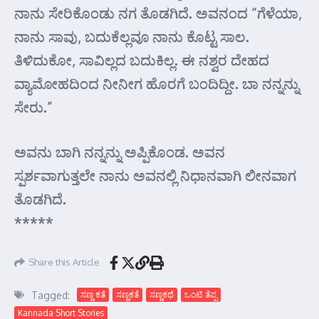
ನಾನು ಸೇರಿಕೊಂಡು ನಗ ತೊಡಗಿದೆ. ಅವನಂದ “ಗೆಳೆಯಾ,
ನಾನು ಸಾವು, ಬದುಕೆಲ್ಲವೂ ನಾನು ಕೊಟ್ಟ ಸಾಲ.
ತಿಳಿದುಕೋ, ಸಾವಿಲ್ಲದ ಬದುಕಿಲ್ಲ. ಈ ನಶ್ವರ ದೇಹದ
ವ್ಯಾಮೋಹದಿಂದ ನೀನೀಗ ಹೊರಗೆ ಬಂದಿದ್ದೀ. ಬಾ ನನ್ನನ್ನು
ಸೇರು.”
ಅವನು ಬಾಗಿ ನನ್ನನ್ನು ಅಪ್ಪಿಕೊಂಡ. ಅವನ
ಸ್ಪರ್ಶವಾಗುತ್ತಲೇ ನಾನು ಅವನಲ್ಲಿ ನಿಧಾನವಾಗಿ ಲೀನವಾಗ
ತೊಡಗಿದೆ.
*****
Share this Article
Tagged:
ಸಣ್ಣ ಕತೆ
ಸಣ್ಣಕತೆ
ಸಣ್ಣಕಥೆ
ಒಂಟಿ ತೆಪ್ಪ
Kannada Short Stories