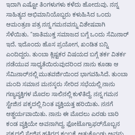
ಇದಾಗಿ ಎಷ್ಟೋ ತಿಂಗಳುಗಳು ಕಳೆದು ಹೋದುವು. ನನ್ನ
ಸಾಹಿತ್ಯದ ಅಭಿಮಾನಿಯೊಬ್ಬರು ಕಳುಹಿಸಿದ ಒಂದು
ಆಮಂತ್ರಣ ಪತ್ರ ನನ್ನ ಗಮನವನ್ನು ವಿಶೇಷವಾಗಿ
ಸೆಳೆಯಿತು. “ಜಾತಿಮುಕ್ತ ಸಮಾಜದ ಬಗ್ಗೆ ಒಂದು ಸೆಮಿನಾರ್
ಇದೆ. ಇದೊಂದು ಹೊಸ ಪ್ರಯೋಗ, ಖಂಡಿತ ಬನ್ನಿ
ಎಂದಿದ್ದರು. ತುಂಬಾ ಕ್ಲಿಷ್ಟಕರ ವಿಷಯದ ಬಗ್ಗೆ ತರ್ಕ ವಿತರ್ಕ
ನಡೆಯುವ ಸಾಧ್ಯತೆಯಿರುವುದರಿಂದ ನಾನು ಕೂಡಾ ಆ
ಸೆಮಿನಾರ್‌ನಲ್ಲಿ ಮುತವರ್ಜಿಯಿಂದ ಭಾಗವಹಿಸಿದೆ. ತುಂಬಾ
ಮಂದಿ ಸಮಾನ ಮನಸ್ಕರು ಸೇರಿದ ಸಭೆಯಲ್ಲಿ ನಾನು
ಗಣ್ಯವ್ಯಕ್ತಿಗಳ ಮೊದಲ ಸಾಲಿನಲ್ಲಿ ಕುಳಿತಿದ್ದೆ. ನನ್ನ ಗಮನ
ಸ್ಟೇಜಿನ ಪಕ್ಕದಲ್ಲಿ ನಿಂತ ವ್ಯಕ್ತಿಯತ್ತ ಹರಿಯಿತು. ನನಗೆ
ಆಶ್ಚರ್ಯವಾಯಿತು. ನಾನು ಈ ಮೊದಲು ಎರಡು ಬಾರಿ
ಕಂಡ ವ್ಯಕ್ತಿಯೇ ಅವನಾಗಿದ್ದ. ಫೋಟೊಗ್ರಾಫರ್‌ನೊಬ್ಬನ
ಪಕ್ಕದಲ್ಲಿ ಸ್ಟೇಜಿನ ಹತ್ತಿರದ ಕಂಬಕ್ಕೆ ಆತುಕೊಂಡು ಅವನು