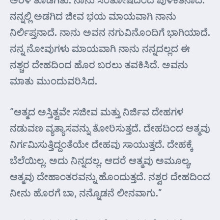
ನನ್ನಲ್ಲಿ ಅಡಗಿದ ಜೀವ ಭಯ ಮಾಯವಾಗಿ ನಾನು
ನಿರ್ಲಿಪ್ತನಾದೆ. ನಾನು ಅವನ ನಗುವಿನೊಂದಿಗೆ ಭಾಗಿಯಾದೆ.
ನನ್ನ ನೋವುಗಳು ಮಾಯವಾಗಿ ನಾನು ನನ್ನದಲ್ಲದ ಈ
ನಶ್ಚರ ದೇಹದಿಂದ ಹೊರ ಬರಲು ತವಕಿಸಿದೆ. ಅವನು
ಮಾತು ಮುಂದುವರಿಸಿದ.
“ಆತ್ಮದ ಅಸ್ತಿತ್ವವೇ ಸಜೀವ ಮತ್ತು ನಿರ್ಜಿವ ದೇಹಗಳ
ನಡುವಣ ವ್ಯತ್ಯಾಸವನ್ನು ತೋರಿಸುತ್ತದೆ. ದೇಹದಿಂದ ಆತ್ಮವು
ನಿರ್ಗಮಿಸುತ್ತಿದ್ದಂತೆಯೇ ದೇಹವು ಸಾಯುತ್ತದೆ. ದೇಹಕ್ಕೆ
ಬೆಲೆಯಿಲ್ಲ. ಅದು ನಿನ್ನದಲ್ಲ. ಆದರೆ ಆತ್ಮವು ಅಮೂಲ್ಯ,
ಆತ್ಮವು ದೇಹಾಂತರವನ್ನು ಹೊಂದುತ್ತದೆ. ನಶ್ವರ ದೇಹದಿಂದ
ನೀನು ಹೊರಗೆ ಬಾ, ನನ್ನೊಡನೆ ಲೀನವಾಗು.”