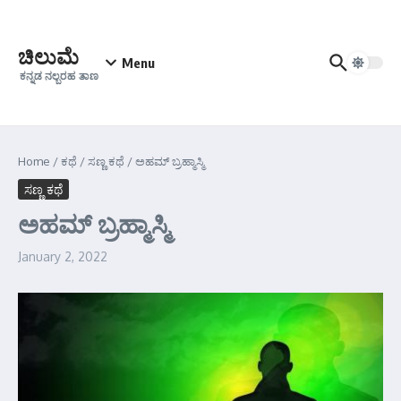
Skip to content
ಚಿಲುಮೆ
Menu
ಕನ್ನಡ ನಲ್ಬರಹ ತಾಣ
Home
/
ಕಥೆ
/
ಸಣ್ಣ ಕಥೆ
/
ಅಹಮ್ ಬ್ರಹ್ಮಾಸ್ಮಿ
ಸಣ್ಣ ಕಥೆ
ಅಹಮ್ ಬ್ರಹ್ಮಾಸ್ಮಿ
January 2, 2022