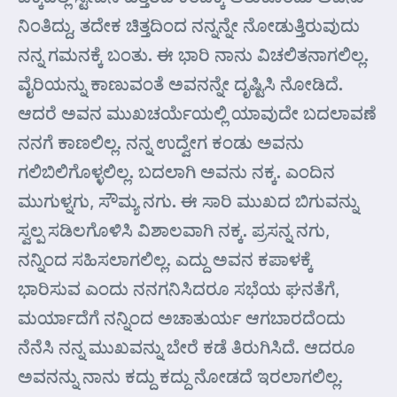
ನಿಂತಿದ್ದು, ತದೇಕ ಚಿತ್ತದಿಂದ ನನ್ನನ್ನೇ ನೋಡುತ್ತಿರುವುದು
ನನ್ನ ಗಮನಕ್ಕೆ ಬಂತು. ಈ ಭಾರಿ ನಾನು ವಿಚಲಿತನಾಗಲಿಲ್ಲ.
ವೈರಿಯನ್ನು ಕಾಣುವಂತೆ ಅವನನ್ನೇ ದೃಷ್ಟಿಸಿ ನೋಡಿದೆ.
ಆದರೆ ಅವನ ಮುಖಚರ್ಯೆಯಲ್ಲಿ ಯಾವುದೇ ಬದಲಾವಣೆ
ನನಗೆ ಕಾಣಲಿಲ್ಲ. ನನ್ನ ಉದ್ವೇಗ ಕಂಡು ಅವನು
ಗಲಿಬಿಲಿಗೊಳ್ಳಲಿಲ್ಲ. ಬದಲಾಗಿ ಅವನು ನಕ್ಕ. ಎಂದಿನ
ಮುಗುಳ್ನಗು, ಸೌಮ್ಯ ನಗು. ಈ ಸಾರಿ ಮುಖದ ಬಿಗುವನ್ನು
ಸ್ವಲ್ಪ ಸಡಿಲಗೊಳಿಸಿ ವಿಶಾಲವಾಗಿ ನಕ್ಕ. ಪ್ರಸನ್ನ ನಗು,
ನನ್ನಿಂದ ಸಹಿಸಲಾಗಲಿಲ್ಲ. ಎದ್ದು ಅವನ ಕಪಾಳಕ್ಕೆ
ಭಾರಿಸುವ ಎಂದು ನನಗನಿಸಿದರೂ ಸಭೆಯ ಘನತೆಗೆ,
ಮರ್ಯಾದೆಗೆ ನನ್ನಿಂದ ಅಚಾತುರ್ಯ ಆಗಬಾರದೆಂದು
ನೆನೆಸಿ ನನ್ನ ಮುಖವನ್ನು ಬೇರೆ ಕಡೆ ತಿರುಗಿಸಿದೆ. ಆದರೂ
ಅವನನ್ನು ನಾನು ಕದ್ದು ಕದ್ದು ನೋಡದೆ ಇರಲಾಗಲಿಲ್ಲ.