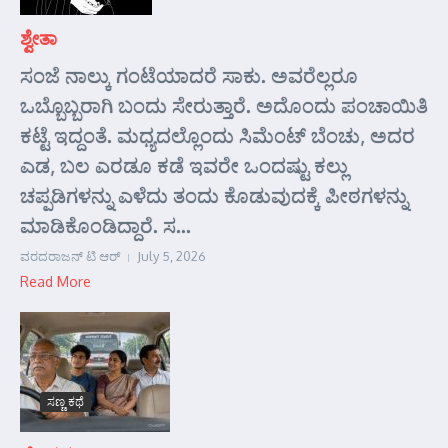
ಶ್ವೇತಾ
ಸಂಜೆ ನಾಲ್ಕು ಗಂಟೆಯಾದರೆ ಸಾಕು. ಅವರೆಲ್ಲರೂ
ಒಬ್ಬೊಬ್ಬರಾಗಿ ಬಂದು ಸೇರುತ್ತಾರೆ. ಅದೊಂದು ಪಂಚಾಯಿತಿ
ಕಟ್ಟೆ ಇದ್ದಂತೆ. ಮಧ್ಯದಲ್ಲೊಂದು ಸಿಮೆಂಟ್ ಬೆಂಚು, ಅದರ
ಎಡ, ಬಲ ಎರಡೂ ಕಡೆ ಇವರೇ ಒಂದಷ್ಟು ಕಲ್ಲು
ಚಪ್ಪಡಿಗಳನ್ನು ಎಳೆದು ತಂದು ಕೊಡುವುದಕ್ಕೆ ಪೀಠಗಳನ್ನು
ಮಾಡಿಕೊಂಡಿದ್ದಾರೆ. ಸ...
ವರದರಾಜನ್ ಟಿ ಆರ್
July 5, 2026
Read More
ಸಣ್ಣ ಕಥೆ