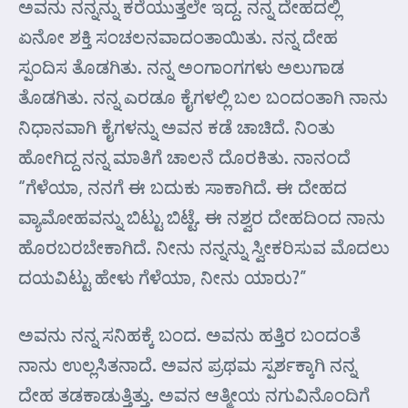
ಅವನು ನನ್ನನ್ನು ಕರೆಯುತ್ತಲೇ ಇದ್ದ. ನನ್ನ ದೇಹದಲ್ಲಿ
ಏನೋ ಶಕ್ತಿ ಸಂಚಲನವಾದಂತಾಯಿತು. ನನ್ನ ದೇಹ
ಸ್ಪಂದಿಸ ತೊಡಗಿತು. ನನ್ನ ಅಂಗಾಂಗಗಳು ಅಲುಗಾಡ
ತೊಡಗಿತು. ನನ್ನ ಎರಡೂ ಕೈಗಳಲ್ಲಿ ಬಲ ಬಂದಂತಾಗಿ ನಾನು
ನಿಧಾನವಾಗಿ ಕೈಗಳನ್ನು ಅವನ ಕಡೆ ಚಾಚಿದೆ. ನಿಂತು
ಹೋಗಿದ್ದ ನನ್ನ ಮಾತಿಗೆ ಚಾಲನೆ ದೊರಕಿತು. ನಾನಂದೆ
“ಗೆಳೆಯಾ, ನನಗೆ ಈ ಬದುಕು ಸಾಕಾಗಿದೆ. ಈ ದೇಹದ
ವ್ಯಾಮೋಹವನ್ನು ಬಿಟ್ಟು ಬಿಟ್ಟೆ. ಈ ನಶ್ವರ ದೇಹದಿಂದ ನಾನು
ಹೊರಬರಬೇಕಾಗಿದೆ. ನೀನು ನನ್ನನ್ನು ಸ್ವೀಕರಿಸುವ ಮೊದಲು
ದಯವಿಟ್ಟು ಹೇಳು ಗೆಳೆಯಾ, ನೀನು ಯಾರು?”
ಅವನು ನನ್ನ ಸನಿಹಕ್ಕೆ ಬಂದ. ಅವನು ಹತ್ತಿರ ಬಂದಂತೆ
ನಾನು ಉಲ್ಲಸಿತನಾದೆ. ಅವನ ಪ್ರಥಮ ಸ್ಪರ್ಶಕ್ಕಾಗಿ ನನ್ನ
ದೇಹ ತಡಕಾಡುತ್ತಿತ್ತು. ಅವನ ಆತ್ಮೀಯ ನಗುವಿನೊಂದಿಗೆ