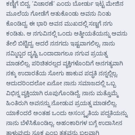
ಕಣ್ಣಿಗೆ ಬಿದ್ದ. ‘ವಿಚಾರಣೆ’ ಎಂದು ಬೋರ್ಡು ಇಟ್ಟ ಮೇಜಿನ
ಮೂಲೆಯ ಗೋಡೆಗೆ ಆತುಕೊಂಡು ಅವನು ನಿಂತು
ಕೊಂಡಿದ್ದ. ಈ ಭಾರಿ ಅವನ ಮುಖದಲ್ಲಿ ಸಣ್ಣಗೆ ನಗು
ಕಂಡಿತು. ಆ ನಗುವಿನಲ್ಲಿ ಒಂದು ಆತ್ಮೀಯತೆಯನ್ನು ಅವನು
ತೇಲಿ ಬಿಟ್ಟಿದ್ದ. ಆದರೆ ನನಗದು ಇಷ್ಟವಾಗಲಿಲ್ಲ. ನಾನು
ನಮ್ಮಿಬ್ಬರ ದೃಷ್ಟಿ ಒಂದಾದಾಗಲೂ ನಗುವ ಪ್ರಯತ್ನ
ಮಾಡಲಿಲ್ಲ. ಪರಿಚಿತರಲ್ಲದ ವ್ಯಕ್ತಿಗಳೊಂದಿಗೆ ಅನಗತ್ಯವಾಗಿ
ನಕ್ಕು ಉದಾರತೆಯ ಸೋಗು ಹಾಕುವ ಪದ್ಧತಿ ನನ್ನಲ್ಲಿಲ್ಲ.
ಆದುದರಿಂದಲೋ ಏನೋ ನಾನು ಸಮಾಜದಲ್ಲಿ ಒಬ್ಬ
ವಿಭಿನ್ನ ವ್ಯಕ್ತಿಯಾಗಿ ರೂಪುಗೊಂಡಿದ್ದೆ. ನಾನು ಮತ್ತೊಮ್ಮೆ
ಹಿಂತಿರುಗಿ ಅವನನ್ನು ನೋಡುವ ಪ್ರಯತ್ನ ಮಾಡಲಿಲ್ಲ.
ಯಾಕೆಂದರೆ ಅಂತಹ ಒಂದು ಅಸಂಸ್ಕೃತಿಯ ಪದ್ದತಿಯನ್ನು
ನಾನು ಬೆಳೆಸಿಕೊಂಡಿಲ್ಲ. ಅಹಂಕಾರಿಗಳ ಬಗ್ಗೆ ಉದಾಸೀನ
ತಾಳುವುದು ಸೂಕ್ತ ಎಂಬ ತತ್ವವನ್ನು ಬಲವಾಗಿ