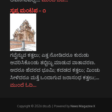
ಸ್ವಪ್ನ ಮಂಟಪ – ೧
ಗವ್ವೆನ್ನುವ ಕತ್ತಲು; ಎತ್ತ ನೋಡಿದರೂ ಕುರುಡು
ಆವರಿಸಿಕೊಂಡು ತಬ್ಬಿಬ್ಬು ಮಾಡುವ ವಾತಾವರಣ.
ಆದರೂ ಹೆದರದ ಭೂಮಿ; ಕದಡದ ಕತ್ತಲು; ಮಿಂಚು
ಸೀಳಿದರೂ ಮತ್ತೆ ಒಂದಾಗುವ ಜರಾಸಂಧ ಕತ್ತಲು;…
ಮುಂದೆ ಓದಿ…
Copyright © 2026 ಚಿಲುಮೆ | Powered by
News Magazine X