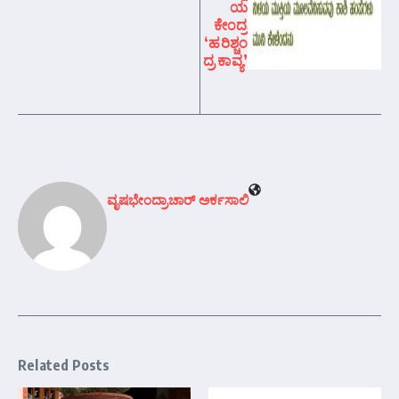
ಯ
ಕೇಂದ್ರ
‘ಹರಿಶ್ಚಂ
ದ್ರ ಕಾವ್ಯ’
ವೃಷಭೇಂದ್ರಾಚಾರ್‍ ಅರ್ಕಸಾಲಿ
Related Posts