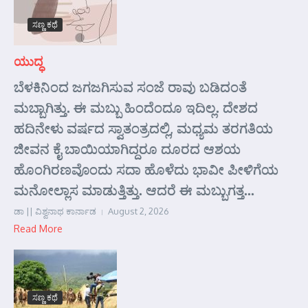
ಸಣ್ಣ ಕಥೆ
ಯುದ್ಧ
ಬೆಳಕಿನಿಂದ ಜಗಜಗಿಸುವ ಸಂಜೆ ರಾವು ಬಡಿದಂತೆ
ಮಬ್ಬಾಗಿತ್ತು. ಈ ಮಬ್ಬು ಹಿಂದೆಂದೂ ಇದಿಲ್ಲ. ದೇಶದ
ಹದಿನೇಳು ವರ್ಷದ ಸ್ವಾತಂತ್ರದಲ್ಲಿ, ಮಧ್ಯಮ ತರಗತಿಯ
ಜೀವನ ಕೈ ಬಾಯಿಯಾಗಿದ್ದರೂ ದೂರದ ಆಶಯ
ಹೊಂಗಿರಣವೊಂದು ಸದಾ ಹೊಳೆದು ಭಾವೀ ಪೀಳಿಗೆಯ
ಮನೋಲ್ಲಾಸ ಮಾಡುತ್ತಿತ್ತು. ಆದರೆ ಈ ಮಬ್ಬುಗತ್ತ...
ಡಾ || ವಿಶ್ವನಾಥ ಕಾರ್ನಾಡ
August 2, 2026
Read More
ಸಣ್ಣ ಕಥೆ