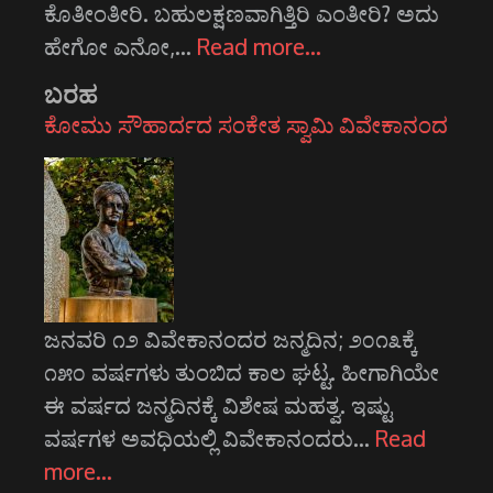
ಕೊತೀಂತೀರಿ. ಬಹುಲಕ್ಷಣವಾಗಿತ್ತಿರಿ ಎಂತೀರಿ? ಅದು
ಹೇಗೋ ಎನೋ,…
Read more…
ಬರಹ
ಕೋಮು ಸೌಹಾರ್ದದ ಸಂಕೇತ ಸ್ವಾಮಿ ವಿವೇಕಾನಂದ
ಜನವರಿ ೧೨ ವಿವೇಕಾನಂದರ ಜನ್ಮದಿನ; ೨೦೧೩ಕ್ಕೆ
೧೫೦ ವರ್ಷಗಳು ತುಂಬಿದ ಕಾಲ ಘಟ್ಟ. ಹೀಗಾಗಿಯೇ
ಈ ವರ್ಷದ ಜನ್ಮದಿನಕ್ಕೆ ವಿಶೇಷ ಮಹತ್ವ. ಇಷ್ಟು
ವರ್ಷಗಳ ಅವಧಿಯಲ್ಲಿ ವಿವೇಕಾನಂದರು…
Read
more…