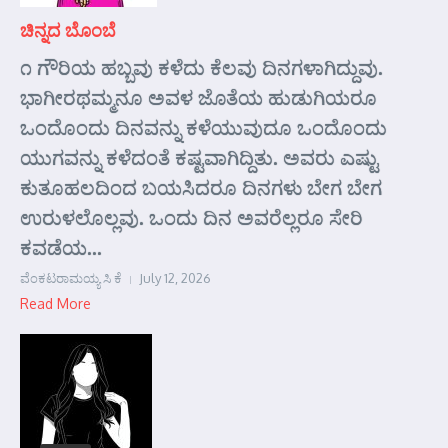
ಚಿನ್ನದ ಬೊಂಬೆ
೧ ಗೌರಿಯ ಹಬ್ಬವು ಕಳೆದು ಕೆಲವು ದಿನಗಳಾಗಿದ್ದುವು.
ಭಾಗೀರಥಮ್ಮನೂ ಅವಳ ಜೊತೆಯ ಹುಡುಗಿಯರೂ
ಒಂದೊಂದು ದಿನವನ್ನು ಕಳೆಯುವುದೂ ಒಂದೊಂದು
ಯುಗವನ್ನು ಕಳೆದಂತೆ ಕಷ್ಟವಾಗಿದ್ದಿತು. ಅವರು ಎಷ್ಟು
ಕುತೂಹಲದಿಂದ ಬಯಸಿದರೂ ದಿನಗಳು ಬೇಗ ಬೇಗ
ಉರುಳಲೊಲ್ಲವು. ಒಂದು ದಿನ ಅವರೆಲ್ಲರೂ ಸೇರಿ
ಕವಡೆಯ...
ವೆಂಕಟರಾಮಯ್ಯ ಸಿ ಕೆ
July 12, 2026
Read More