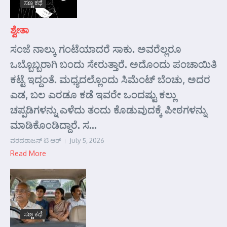
ಸಣ್ಣ ಕಥೆ
ಶ್ವೇತಾ
ಸಂಜೆ ನಾಲ್ಕು ಗಂಟೆಯಾದರೆ ಸಾಕು. ಅವರೆಲ್ಲರೂ
ಒಬ್ಬೊಬ್ಬರಾಗಿ ಬಂದು ಸೇರುತ್ತಾರೆ. ಅದೊಂದು ಪಂಚಾಯಿತಿ
ಕಟ್ಟೆ ಇದ್ದಂತೆ. ಮಧ್ಯದಲ್ಲೊಂದು ಸಿಮೆಂಟ್ ಬೆಂಚು, ಅದರ
ಎಡ, ಬಲ ಎರಡೂ ಕಡೆ ಇವರೇ ಒಂದಷ್ಟು ಕಲ್ಲು
ಚಪ್ಪಡಿಗಳನ್ನು ಎಳೆದು ತಂದು ಕೊಡುವುದಕ್ಕೆ ಪೀಠಗಳನ್ನು
ಮಾಡಿಕೊಂಡಿದ್ದಾರೆ. ಸ...
ವರದರಾಜನ್ ಟಿ ಆರ್
July 5, 2026
Read More
ಸಣ್ಣ ಕಥೆ