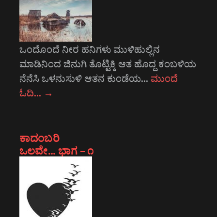
ಒಂದೊಂದೆ ನೀರ ಹನಿಗಳು ಮುಳಿಹುಲ್ಲಿನ
ಮಾಡಿನಿಂದ ಜಿನುಗಿ ತೊಟ್ಟಿಕ್ಕಿ ಆತ ಹೊದ್ದ ಕಂಬಳಿಯ
ನೆನೆಸಿ ಒಳನುಸುಳಿ ಆತನ ಕುಂಡೆಯ…
ಮುಂದೆ
ಓದಿ…
→
ಕಾದಂಬರಿ
ಒಲವೇ… ಭಾಗ – ೧