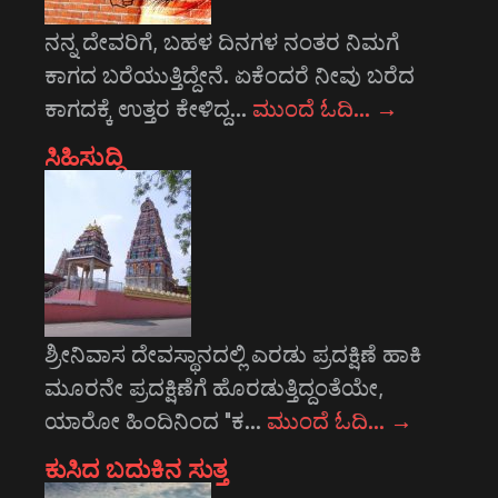
ನನ್ನ ದೇವರಿಗೆ, ಬಹಳ ದಿನಗಳ ನಂತರ ನಿಮಗೆ
ಕಾಗದ ಬರೆಯುತ್ತಿದ್ದೇನೆ. ಏಕೆಂದರೆ ನೀವು ಬರೆದ
ಕಾಗದಕ್ಕೆ ಉತ್ತರ ಕೇಳಿದ್ದ…
ಮುಂದೆ ಓದಿ…
→
ಸಿಹಿಸುದ್ದಿ
ಶ್ರೀನಿವಾಸ ದೇವಸ್ಥಾನದಲ್ಲಿ ಎರಡು ಪ್ರದಕ್ಷಿಣೆ ಹಾಕಿ
ಮೂರನೇ ಪ್ರದಕ್ಷಿಣೆಗೆ ಹೊರಡುತ್ತಿದ್ದಂತೆಯೇ,
ಯಾರೋ ಹಿಂದಿನಿಂದ "ಕ…
ಮುಂದೆ ಓದಿ…
→
ಕುಸಿದ ಬದುಕಿನ ಸುತ್ತ