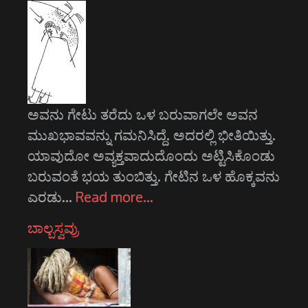
ಅವನು ಗೇಟು ತರೆದು ಒಳ ಬರುವಾಗಲೇ ಅವನ
ಮುಖಭಾವವನ್ನು ಗಮನಿಸಿದ್ದೆ. ಅದರಲ್ಲಿ ಭೀತಿಯಿತ್ತು.
ಯಾವುದೋ ಅವ್ಯಕ್ತವಾದುದೊಂದು ಅಟ್ಟಿಸಿಕೊಂಡು
ಬರುವಂತೆ ಭಯ ತುಂಬಿತ್ತು. ಗೇಟಿನ ಒಳ ಹೊಕ್ಕವನು
ಎರಡು…
Read more…
ಬಾಲ್ಬಸ್ವವ್ರು