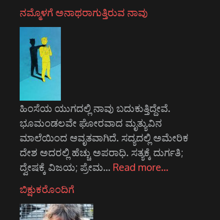
ನಮ್ಮೊಳಗೆ ಅನಾಥರಾಗುತ್ತಿರುವ ನಾವು
ಹಿಂಸೆಯ ಯುಗದಲ್ಲಿ ನಾವು ಬದುಕುತ್ತಿದ್ದೇವೆ.
ಭೂಮಂಡಲವೇ ಘೋರವಾದ ಮೃತ್ಯುವಿನ
ಮಾಲೆಯಿಂದ ಆವೃತವಾಗಿದೆ. ಸದ್ಯದಲ್ಲಿ ಅಮೇರಿಕ
ದೇಶ ಅದರಲ್ಲಿ ಹೆಚ್ಚು ಅಪರಾಧಿ. ಸತ್ಯಕ್ಕೆ ದುರ್ಗತಿ;
ದ್ವೇಷಕ್ಕೆ ವಿಜಯ; ಪ್ರೇಮ…
Read more…
ಬಿಕ್ಷುಕರೊಂದಿಗೆ