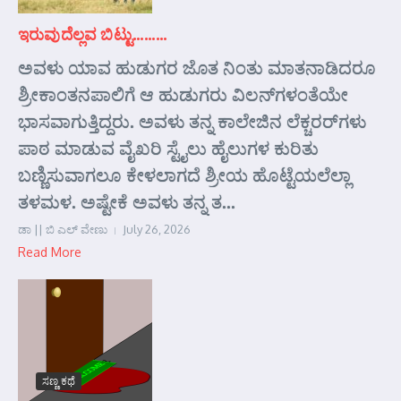
ಇರುವುದೆಲ್ಲವ ಬಿಟ್ಟು………
ಅವಳು ಯಾವ ಹುಡುಗರ ಜೊತ ನಿಂತು ಮಾತನಾಡಿದರೂ
ಶ್ರೀಕಾಂತನಪಾಲಿಗೆ ಆ ಹುಡುಗರು ವಿಲನ್‌ಗಳಂತೆಯೇ
ಭಾಸವಾಗುತ್ತಿದ್ದರು. ಅವಳು ತನ್ನ ಕಾಲೇಜಿನ ಲೆಕ್ಚರರ್‌ಗಳು
ಪಾಠ ಮಾಡುವ ವೈಖರಿ ಸ್ಟೈಲು ಹೈಲುಗಳ ಕುರಿತು
ಬಣ್ಣಿಸುವಾಗಲೂ ಕೇಳಲಾಗದೆ ಶ್ರೀಯ ಹೊಟ್ಟೆಯಲೆಲ್ಲಾ
ತಳಮಳ. ಅಷ್ಟೇಕೆ ಅವಳು ತನ್ನ ತ...
ಡಾ || ಬಿ ಎಲ್ ವೇಣು
July 26, 2026
Read More
ಸಣ್ಣ ಕಥೆ