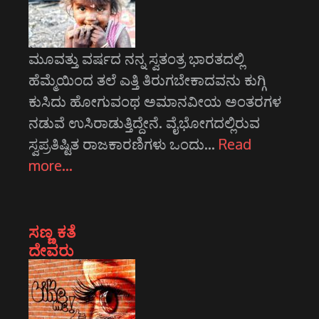
ಮೂವತ್ತು ವರ್ಷದ ನನ್ನ ಸ್ವತಂತ್ರ ಭಾರತದಲ್ಲಿ
ಹೆಮ್ಮೆಯಿಂದ ತಲೆ ಎತ್ತಿ ತಿರುಗಬೇಕಾದವನು ಕುಗ್ಗಿ
ಕುಸಿದು ಹೋಗುವಂಥ ಅಮಾನವೀಯ ಅಂತರಗಳ
ನಡುವೆ ಉಸಿರಾಡುತ್ತಿದ್ದೇನೆ. ವೈಭೋಗದಲ್ಲಿರುವ
ಸ್ವಪ್ರತಿಷ್ಟಿತ ರಾಜಕಾರಣಿಗಳು ಒಂದು…
Read
more…
ಸಣ್ಣ ಕತೆ
ದೇವರು