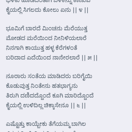
ಕೈಯಲ್ಲಿ ಸಿಗಲದು ಕೋಲು ಏನು || ೪ ||
ಭೂಮಿಗೆ ಬಾರದೆ ಮಿಂಚನು ಮೆರೆಯುತ್ತ
ಮೋಡದ ಮರೆಯಿಂದ ನೀನಿಳಿಯಲಾರೆ
ನಿನಗಾಗಿ ಕಾಯುತ್ತ ಹಳ್ಳ ಕೆರೆಗಳಂತೆ
ಬರಿದಾದ ಎದೆಯಿಂದ ನಾನೇರಲಾರೆ || ೫ ||
ನೂರಾರು ಸಂತೆಯ ಮಾಡಿದರು ಬರಿಗೈಯಿ
ಕೊಡುವುತ್ತ ನಿಂತೇನು ಹತಭಾಗ್ಯನು
ತಿರುಗಿ ದಣಿದದ್ದೊಂದೆ ಕೂಗಿ ಮಾರಿದ್ದೊಂದೆ
ಕೈಯಲ್ಲಿ ಉಳಿದಿಲ್ಲ ಚಿಕ್ಕಾಸೇನೂ || ೬ ||
ಎಷ್ಟೊತ್ತು ಕಾಯ್ಬೇಕು ತೆಗೆಯಮ್ಮ ಬಾಗಿಲ