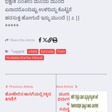
ಭಿಕ್ಷುಕ ನಿಂತೀನಿ ಮನಿಯ ಮುಂದೆ
ಏನಾದರೊಂದಿಷ್ಟು ಉಳಿದಿದ್ದು ಕೊಟ್ಟರೆ
ಹರಸುತ್ತ ಹೋಗುವೆ ಇನ್ನು ಮುಂದೆ || ೭ ||
*****
Share this Article
Tagged:
ಏಕತಾರಿ
Kannada
Poem
Vrushabendrachar Arkasali
Previous Article
Next Article
ಹೋಟೇಲಿನ ಹಾಸಿಗೆಯಲ್ಲಿ ಸಿಕ್ಕಿದ
ಮೂರು
ತಿಗಣಿಗೆ
ಧರ್ಮಗ
ಳ
ಸಮನ್ವ