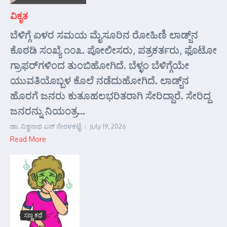
ವಿಕೃತ
ಬೆಳಿಗ್ಗೆ ಏಳರ ಸಮಯ ಮೈಸೂರಿನ ರೋಹಿಣಿ ಲಾಡ್ಜ್‌ನ
ಕೊಠಡಿ ಸಂಖ್ಯೆ ೧೦೩. ಪೋಲೀಸರು, ಪತ್ರಕರ್ತರು, ಫೊಟೋ
ಗ್ರಾಫರ್‌ಗಳಿಂದ ತುಂಬಿಹೋಗಿದೆ. ಬೆಳ್ಳಂ ಬೆಳಿಗ್ಗೆಯೇ
ಯುವತಿಯೊಬ್ಬಳ ಕೊಲೆ ನಡೆದುಹೋಗಿದೆ. ಲಾಡ್ಜ್‌ನ
ಹೊರಗೆ ಜನರು ಕುತೂಹಲಭರಿತರಾಗಿ ಸೇರಿದ್ದಾರೆ. ಸೇರಿದ್ದ
ಜನರನ್ನು ನಿಯಂತ್ರ...
ಡಾ. ವಿಶ್ವನಾಥ ಎನ್ ನೇರಳಕಟ್ಟೆ
July 19, 2026
Read More
ಸಣ್ಣ ಕಥೆ