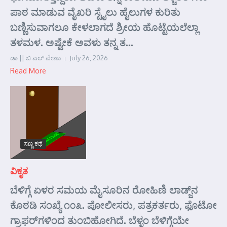
ಪಾಠ ಮಾಡುವ ವೈಖರಿ ಸ್ಟೈಲು ಹೈಲುಗಳ ಕುರಿತು
ಬಣ್ಣಿಸುವಾಗಲೂ ಕೇಳಲಾಗದೆ ಶ್ರೀಯ ಹೊಟ್ಟೆಯಲೆಲ್ಲಾ
ತಳಮಳ. ಅಷ್ಟೇಕೆ ಅವಳು ತನ್ನ ತ...
ಡಾ || ಬಿ ಎಲ್ ವೇಣು
July 26, 2026
Read More
ಸಣ್ಣ ಕಥೆ
ವಿಕೃತ
ಬೆಳಿಗ್ಗೆ ಏಳರ ಸಮಯ ಮೈಸೂರಿನ ರೋಹಿಣಿ ಲಾಡ್ಜ್‌ನ
ಕೊಠಡಿ ಸಂಖ್ಯೆ ೧೦೩. ಪೋಲೀಸರು, ಪತ್ರಕರ್ತರು, ಫೊಟೋ
ಗ್ರಾಫರ್‌ಗಳಿಂದ ತುಂಬಿಹೋಗಿದೆ. ಬೆಳ್ಳಂ ಬೆಳಿಗ್ಗೆಯೇ