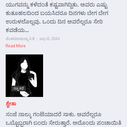
ಯುಗವನ್ನು ಕಳೆದಂತೆ ಕಷ್ಟವಾಗಿದ್ದಿತು. ಅವರು ಎಷ್ಟು
ಕುತೂಹಲದಿಂದ ಬಯಸಿದರೂ ದಿನಗಳು ಬೇಗ ಬೇಗ
ಉರುಳಲೊಲ್ಲವು. ಒಂದು ದಿನ ಅವರೆಲ್ಲರೂ ಸೇರಿ
ಕವಡೆಯ...
ವೆಂಕಟರಾಮಯ್ಯ ಸಿ ಕೆ
July 12, 2026
Read More
ಸಣ್ಣ ಕಥೆ
ಶ್ವೇತಾ
ಸಂಜೆ ನಾಲ್ಕು ಗಂಟೆಯಾದರೆ ಸಾಕು. ಅವರೆಲ್ಲರೂ
ಒಬ್ಬೊಬ್ಬರಾಗಿ ಬಂದು ಸೇರುತ್ತಾರೆ. ಅದೊಂದು ಪಂಚಾಯಿತಿ