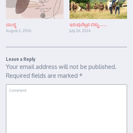
ಯುದ್ಧ
ಇರುವುದೆಲ್ಲವ ಬಿಟ್ಟು………
August 2, 2026
July 26, 2026
Leave a Reply
Your email address will not be published.
Required fields are marked
*