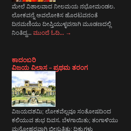
ಮೇಲೆ ವಿಶಾಲವಾದ ನೀಲಮಯ ನಭೋಮಂಡಲ.
ಲೋಕವನ್ನೆ ಅವಲೋಕಿಸ ಹೊರಟವನಂತೆ
ದಿನಮಣಿಯು ದೀಪ್ತಿಯುಳ್ಳವನಾಗಿ ಮೂಡಣದಲ್ಲಿ
ನಿಂತಿದ್ದ…
ಮುಂದೆ ಓದಿ…
→
ಕಾದಂಬರಿ
ವಿಜಯ ವಿಲಾಸ – ಪ್ರಥಮ ತರಂಗ
ವಿಜಯದಶಮಿ; ಲೋಕವೆಲ್ಲವೂ ಸಂತೋಷದಿಂದ
ಕಲಿಯುವ ಶುಭ ದಿವಸ. ಬೆಳಗಾಯಿತು; ತಂಗಾಳಿಯು
ಮನೋಹರವಾಗಿ ಬೀಸುತ್ತಿತ್ತು; ದಿಕ್ಕುಗಳು