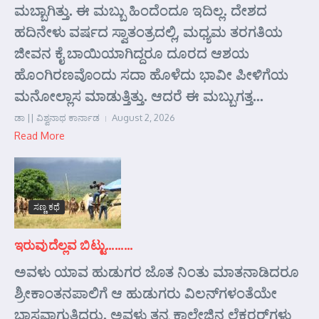
ಮಬ್ಬಾಗಿತ್ತು. ಈ ಮಬ್ಬು ಹಿಂದೆಂದೂ ಇದಿಲ್ಲ. ದೇಶದ
ಹದಿನೇಳು ವರ್ಷದ ಸ್ವಾತಂತ್ರದಲ್ಲಿ, ಮಧ್ಯಮ ತರಗತಿಯ
ಜೀವನ ಕೈ ಬಾಯಿಯಾಗಿದ್ದರೂ ದೂರದ ಆಶಯ
ಹೊಂಗಿರಣವೊಂದು ಸದಾ ಹೊಳೆದು ಭಾವೀ ಪೀಳಿಗೆಯ
ಮನೋಲ್ಲಾಸ ಮಾಡುತ್ತಿತ್ತು. ಆದರೆ ಈ ಮಬ್ಬುಗತ್ತ...
ಡಾ || ವಿಶ್ವನಾಥ ಕಾರ್ನಾಡ
August 2, 2026
Read More
ಸಣ್ಣ ಕಥೆ
ಇರುವುದೆಲ್ಲವ ಬಿಟ್ಟು………
ಅವಳು ಯಾವ ಹುಡುಗರ ಜೊತ ನಿಂತು ಮಾತನಾಡಿದರೂ
ಶ್ರೀಕಾಂತನಪಾಲಿಗೆ ಆ ಹುಡುಗರು ವಿಲನ್‌ಗಳಂತೆಯೇ
ಭಾಸವಾಗುತ್ತಿದ್ದರು. ಅವಳು ತನ್ನ ಕಾಲೇಜಿನ ಲೆಕ್ಚರರ್‌ಗಳು