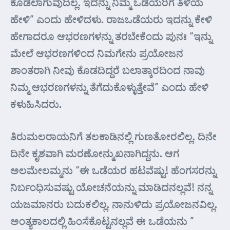
ಕೊಡಲಾಗುವುದಿಲ್ಲ. ಇದನ್ನು ನಿಮ್ಮ ಒಡೆಯರಿಗೆ ತಿಳಿಯ
ಹೇಳಿ” ಎಂದು ಹೇಳಿದಳು. ರಾಜಒಡೆಯರು ಇದನ್ನು ಕೇಳಿ
ಹೇಗಾದರೂ ಆಭರಣಗಳನ್ನು ತರಬೇಕೆಂದು ಪುನಃ “ಇನ್ನು
ಮೇಲೆ ಆಭರಣಗಳಿಂದ ನಿಮಗೇನು ಪ್ರಯೋಜನ
ಶಾಂತರಾಗಿ ನೀವು ಕೊಡದಿದ್ದರೆ ಬಲಾತ್ಕಾರದಿಂದ ನಾವು
ನಿಮ್ಮ ಆಭರಣಗಳನ್ನು ತೆಗೆದುಕೊಳ್ಳುತ್ತೇವೆ” ಎಂದು ಹೇಳಿ
ಕಳುಹಿಸಿದರು.
ತಿರುಮಲರಾಯನಿಗೆ ತಲಕಾಡಿನಲ್ಲಿ ಗುಣತೋರಲಿಲ್ಲ. ದಿನೇ
ದಿನೇ ಕೃಶವಾಗಿ ಮರಣೋನ್ಮುಖನಾಗಿದ್ದನು. ಆಗ
ಅಲಮೇಲಮ್ಮನು “ಈ ಒಡೆಯರ ಹಟವೆಷ್ಟು! ಹೆಂಗಸರನ್ನು
ನಿರ್ಬಂಧಿಸುವಷ್ಟು ಯೋಚನೆಯನ್ನು ಮಾಡಿದನಲ್ಲವೆ! ನನ್ನ
ಯಜಮಾನರು ಬದುಕಲಿಲ್ಲ. ನಾನುಳಿದು ಪ್ರಯೋಜನವಿಲ್ಲ.
ಅಂತ್ಯಕಾಲದಲ್ಲಿ ಹಿಂಸೆಕೊಟ್ಟನಲ್ಲವೆ ಈ ಒಡೆಯನು ”