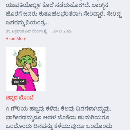
ಯುವತಿಯೊಬ್ಬಳ ಕೊಲೆ ನಡೆದುಹೋಗಿದೆ. ಲಾಡ್ಜ್‌ನ
ಹೊರಗೆ ಜನರು ಕುತೂಹಲಭರಿತರಾಗಿ ಸೇರಿದ್ದಾರೆ. ಸೇರಿದ್ದ
ಜನರನ್ನು ನಿಯಂತ್ರ...
ಡಾ. ವಿಶ್ವನಾಥ ಎನ್ ನೇರಳಕಟ್ಟೆ
July 19, 2026
Read More
ಸಣ್ಣ ಕಥೆ
ಚಿನ್ನದ ಬೊಂಬೆ
೧ ಗೌರಿಯ ಹಬ್ಬವು ಕಳೆದು ಕೆಲವು ದಿನಗಳಾಗಿದ್ದುವು.
ಭಾಗೀರಥಮ್ಮನೂ ಅವಳ ಜೊತೆಯ ಹುಡುಗಿಯರೂ
ಒಂದೊಂದು ದಿನವನ್ನು ಕಳೆಯುವುದೂ ಒಂದೊಂದು