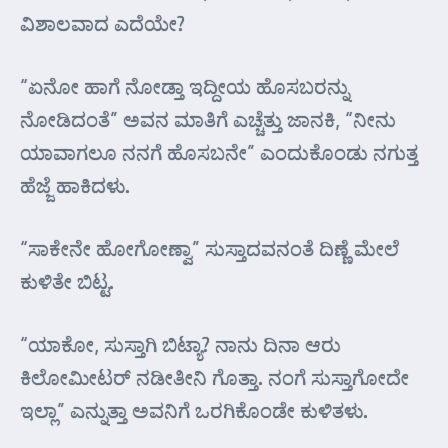
ವಿಶಾಲವಾದ ಎದೆಯೇ?
“ಏನೋ ಹಾಗೆ ನೋಡ್ತಾ ಇದ್ದೀಯ ಹೊಸಬರನ್ನು
ನೋಡಿದಂತೆ” ಅವನ ಮಾತಿಗೆ ಎಚ್ಚೆತ್ತು ಜಾನಕಿ, “ನೀನು
ಯಾವಾಗಲೂ ನನಗೆ ಹೊಸಬನೇ” ಎಂದುಕೊಂಡು ನಗುತ್ತ
ಹೆಜ್ಜೆ ಹಾಕಿದಳು.
“ಸಾಕೇನೇ ಹೋಗೋಣ್ವಾ” ಸುಸ್ತಾದವನಂತೆ ದಿಣ್ಣೆ ಮೇಲೆ
ಕುಳಿತೇ ಬಿಟ್ಟ.
“ಯಾಕೋ, ಸುಸ್ತಾಗಿ ಬಿಟ್ಯಾ? ನಾನು ದಿನಾ ಆರು
ಕಿಲೋಮೀಟರ್ ನಡೀತೀನಿ ಗೊತ್ತಾ. ನಂಗೆ ಸುಸ್ತಾಗೋದೇ
ಇಲ್ಲಾ” ಎನ್ನುತ್ತಾ ಅವನಿಗೆ ಒರಗಿಕೊಂಡೇ ಕುಳಿತಳು.