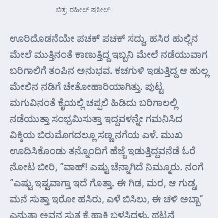
ಚಿತ್ರ: ರಹೀಲ್ ಷಕೀಲ್
ಊರಿದೊಡನೆಯೇ ಪಚಕ್ ಪಚಕ್ ಸದ್ದು, ಹಸಿರ ಹುಲ್ಲಿನ
ಮೇಲೆ ಮುತ್ತಿನಂತೆ ಕಾಣುತ್ತಿದ್ದ ಇಬ್ಬನಿ ಮೇಲೆ ನಡೆಯುವಾಗ
ಬರಿಗಾಲಿಗೆ ತಂಪಿನ ಅನುಭವ. ಕಚಗುಳಿ ಇಡುತ್ತಿದ್ದ ಆ ಹುಲ್ಲ
ಮೇಲಿನ ನಡಿಗೆ ಚೇತೋಹಾರಿಯಾಗಿತ್ತು. ಪುಟ್ಟ
ಮಗುವಿನಂತೆ ಕೈಯಲ್ಲಿ ಚಪ್ಪಲಿ ಹಿಡಿದು ಬರಿಗಾಲಲ್ಲಿ
ನಡೆಯುತ್ತಾ ಸಂಭ್ರಮಿಸುತ್ತಾ ಇದ್ದವಳನ್ನೇ ಗಮನಿಸಿದ
ವಿಕ್ಕಿಯ ಬಿರುಮೊಗದಲ್ಲೂ ಸಣ್ಣ ನಗೆಯ ಎಳೆ. ಮುಖ
ಊದಿಸಿಕೊಂಡು ತನ್ನೊಂದಿಗೆ ಹೆಜ್ಜೆ ಇಡುತ್ತಿದ್ದವನೆಡೆ ಓರೆ
ನೋಟ ಬೀರಿ, “ವಾಹ್! ಎಷ್ಟು ಚೆನ್ನಾಗಿದೆ ನಿಮ್ಮೂರು. ನಂಗೆ
“ಎಷ್ಟು ಇಷ್ಟವಾಗ್ತಾ ಇದೆ ಗೊತ್ತಾ. ಈ ಗಿಡ, ಮರ, ಆ ಗುಡ್ಡ,
ಮನೆ ಸುತ್ತಾ ಇರೋ ಹಸಿರು, ಎಳೆ ಬಿಸಿಲು, ಈ ಚಳಿ ಅಬ್ಬಾ”
ಎನ್ನುತ್ತಾ ಅವನ ಸುತ್ತ ಕೈ ಹಾಕಿ ಬಳಸಿದಳು. ಥಟ್ಟನೆ