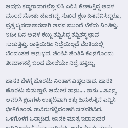
ಅವನು ತಣ್ಣಗಾದಾಗಲೆಲ್ಲ ಬಿಸಿ ಏರಿಸಿ ಕೆಣಕುತ್ತಿದ್ದ ಅವಳ
ಮುಂದೆ ಸೋತು ಹೋಗಿದ್ದ. ಸುಖದ ಕ್ಷಣ ಹಿತವೆನಿಸಿದ್ದರೂ,
ಪ್ರಶ್ನೆ ಬೃಹದಾಕಾರವಾಗಿ ಅವನ ಮುಂದೆ ಬೆಳೆದು ನಿಂತಿತ್ತು.
ಇಡೀ ದಿನ ಅವಳ ಕಣ್ಣು ತಪ್ಪಿಸಿದ್ದ ತಪ್ಪಿತಸ್ಥ ಭಾವ
ಸುಡುತ್ತಿತ್ತು. ರಾತ್ರಿಯಿಡೀ ನಿದ್ರೆಯಿಲ್ಲದೆ ಬೆಂಕಿಯಲ್ಲಿ
ಬೆಂದಂತಹ ಅನುಭವ. ಚಿಂತಿಸಿ ಚಿಂತಿಸಿ ಕೊನೆಗೊಂದು
ತೀರ್ಮಾನಕ್ಕೆ ಬಂದ ಮೇಲೆಯೇ ನಿದ್ರೆ ಹತ್ತಿದ್ದು.
ಜಾನಕಿ ಬೆಳಗ್ಗೆ ಹೊರಟು ನಿಂತಾಗ ವಿಹ್ವಲನಾದ. ಜಾನಕಿ
ಹೊರಟು ಬಿಡುತ್ತಾಳೆ. ಆಮೇಲೆ ತಾನು…. ತಾನು….ಶೂನ್ಯ
ಆವರಿಸಿ ಕ್ಷಣಗಳು ಉತ್ಕಟವಾಗಿ ಕತ್ತು ಹಿಸುಕುತ್ತಿವೆ ಎನ್ನಿಸಿ
ಭೀತಿಗೊಂಡ. ಉಸಿರುಗಟ್ಟಿದಂತಾಗಿ ಚಡಪಡಿಸಿದ.
ಒಳಗೊಳಗೆ ಒದ್ದಾಡಿದ. ಜಾನಕಿ ಮಾತ್ರ ಇದಾವುದರ
ಅರಿವಿಲ್ಲದಂತೆ ಸಹಜವಾಗಿದ್ದಳು. ಅದೇ ಕೆಣಕು ಮಾತು,