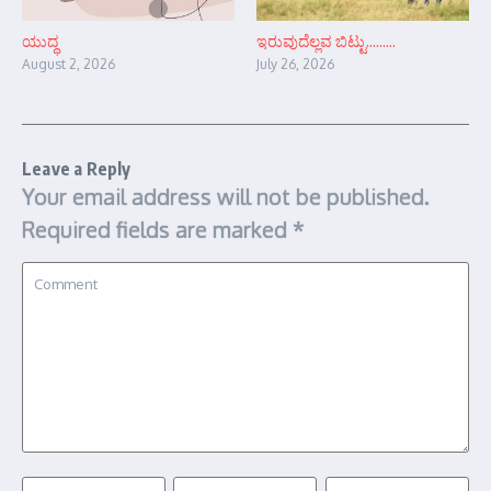
ಯುದ್ಧ
ಇರುವುದೆಲ್ಲವ ಬಿಟ್ಟು………
August 2, 2026
July 26, 2026
Leave a Reply
Your email address will not be published.
Required fields are marked
*