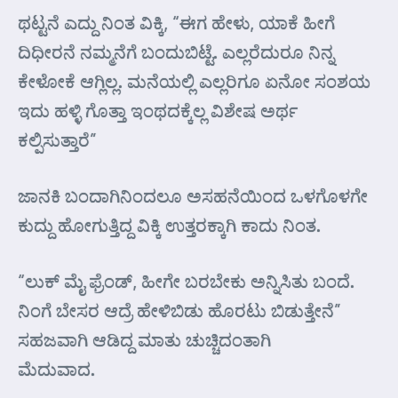
ಥಟ್ಟನೆ ಎದ್ದು ನಿಂತ ವಿಕ್ಕಿ, “ಈಗ ಹೇಳು, ಯಾಕೆ ಹೀಗೆ
ದಿಧೀರನೆ ನಮ್ಮನೆಗೆ ಬಂದುಬಿಟ್ಟೆ. ಎಲ್ಲರೆದುರೂ ನಿನ್ನ
ಕೇಳೋಕೆ ಆಗ್ಲಿಲ್ಲ. ಮನೆಯಲ್ಲಿ ಎಲ್ಲರಿಗೂ ಏನೋ ಸಂಶಯ
ಇದು ಹಳ್ಳಿ ಗೊತ್ತಾ ಇಂಥದಕ್ಕೆಲ್ಲ ವಿಶೇಷ ಅರ್ಥ
ಕಲ್ಪಿಸುತ್ತಾರೆ”
ಜಾನಕಿ ಬಂದಾಗಿನಿಂದಲೂ ಅಸಹನೆಯಿಂದ ಒಳಗೊಳಗೇ
ಕುದ್ದು ಹೋಗುತ್ತಿದ್ದ ವಿಕ್ಕಿ ಉತ್ತರಕ್ಕಾಗಿ ಕಾದು ನಿಂತ.
“ಲುಕ್ ಮೈ ಫ್ರೆಂಡ್, ಹೀಗೇ ಬರಬೇಕು ಅನ್ನಿಸಿತು ಬಂದೆ.
ನಿಂಗೆ ಬೇಸರ ಆದ್ರೆ ಹೇಳಿಬಿಡು ಹೊರಟು ಬಿಡುತ್ತೇನೆ”
ಸಹಜವಾಗಿ ಆಡಿದ್ದ ಮಾತು ಚುಚ್ಚಿದಂತಾಗಿ
ಮೆದುವಾದ.