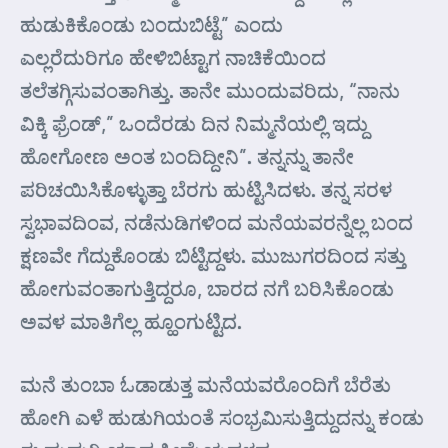
ಹುಡುಕಿಕೊಂಡು ಬಂದುಬಿಟ್ಟೆ” ಎಂದು
ಎಲ್ಲರೆದುರಿಗೂ ಹೇಳಿಬಿಟ್ಟಾಗ ನಾಚಿಕೆಯಿಂದ
ತಲೆತಗ್ಗಿಸುವಂತಾಗಿತ್ತು. ತಾನೇ ಮುಂದುವರಿದು, “ನಾನು
ವಿಕ್ಕಿ ಫ್ರೆಂಡ್,” ಒಂದೆರಡು ದಿನ ನಿಮ್ಮನೆಯಲ್ಲಿ ಇದ್ದು
ಹೋಗೋಣ ಅಂತ ಬಂದಿದ್ದೀನಿ”. ತನ್ನನ್ನು ತಾನೇ
ಪರಿಚಯಿಸಿಕೊಳ್ಳುತ್ತಾ ಬೆರಗು ಹುಟ್ಟಿಸಿದಳು. ತನ್ನ ಸರಳ
ಸ್ವಭಾವದಿಂವ, ನಡೆನುಡಿಗಳಿಂದ ಮನೆಯವರನ್ನೆಲ್ಲ ಬಂದ
ಕ್ಷಣವೇ ಗೆದ್ದುಕೊಂಡು ಬಿಟ್ಟಿದ್ದಳು. ಮುಜುಗರದಿಂದ ಸತ್ತು
ಹೋಗುವಂತಾಗುತ್ತಿದ್ದರೂ, ಬಾರದ ನಗೆ ಬರಿಸಿಕೊಂಡು
ಅವಳ ಮಾತಿಗೆಲ್ಲ ಹ್ಹೂಂಗುಟ್ಟಿದ.
ಮನೆ ತುಂಬಾ ಓಡಾಡುತ್ತ ಮನೆಯವರೊಂದಿಗೆ ಬೆರೆತು
ಹೋಗಿ ಎಳೆ ಹುಡುಗಿಯಂತೆ ಸಂಭ್ರಮಿಸುತ್ತಿದ್ದುದನ್ನು ಕಂಡು