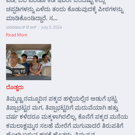
ಚಪ್ಪಡಿಗಳನ್ನು ಎಳೆದು ತಂದು ಕೊಡುವುದಕ್ಕೆ ಪೀಠಗಳನ್ನು
ಮಾಡಿಕೊಂಡಿದ್ದಾರೆ. ಸ...
ವರದರಾಜನ್ ಟಿ ಆರ್
July 5, 2026
Read More
ಸಣ್ಣ ಕಥೆ
ದೊಡ್ಡದು
ತಿಮ್ಮಣ್ಣ ನಮ್ಮೂರಿನ ಪಕ್ಕದ ಹಳ್ಳಿಯಲ್ಲಿನ ಅಡುಗೆ ಭಟ್ಟ
ತಿಪ್ಪಾಭಟ್ಟರ ಮಗ. ತಿಪ್ಪಾಭಟ್ಟರಿಗೆ ಮದುವೆಯಾಗಿ ಹತ್ತು
ವರ್ಷ ಕಳೆದರೂ ಮಕ್ಕಳಾಗಿರಲಿಲ್ಲ. ಕೊನೆಗೆ ಪಕ್ಕದ ಮನೆಯ
ಕಮಲಾಕ್ಷಮ್ಮನ ಸಲಹೆ ಮೇರೆಗೆ ಮಗುವಾದರೆ ತಿರುಪತಿಗೆ
ಹೋಗಿ ಬರುವ ಹರಕೆ ಹೊತ್ತರು. ತಿಮ್ಮಪ್ಪನ