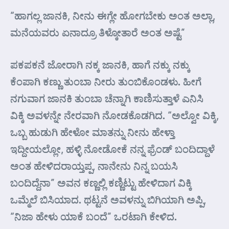
“ಹಾಗಲ್ಲ ಜಾನಕಿ, ನೀನು ಈಗ್ಲೇ ಹೋಗಬೇಕು ಅಂತ ಅಲ್ಲಾ,
ಮನೆಯವರು ಏನಾದ್ರೂ ತಿಳ್ಕೋತಾರೆ ಅಂತ ಅಷ್ಟೆ”
ಪಕಪಕನೆ ಜೋರಾಗಿ ನಕ್ಕ ಜಾನಕಿ, ಹಾಗೆ ನಕ್ಕು ನಕ್ಕು
ಕೆಂಪಾಗಿ ಕಣ್ಣು ತುಂಬಾ ನೀರು ತುಂಬಿಕೊಂಡಳು. ಹೀಗೆ
ನಗುವಾಗ ಜಾನಕಿ ತುಂಬಾ ಚೆನ್ನಾಗಿ ಕಾಣಿಸುತ್ತಾಳೆ ಎನಿಸಿ
ವಿಕ್ಕಿ ಅವಳನ್ನೇ ನೇರವಾಗಿ ನೋಡಕೊಡಗಿದ. “ಅಲ್ವೋ ವಿಕ್ಕಿ,
ಒಬ್ಬ ಹುಡುಗಿ ಹೇಳೋ ಮಾತನ್ನು ನೀನು ಹೇಳ್ತಾ
ಇದ್ದೀಯಲ್ಲೋ, ಹಳ್ಳಿ ನೋಡೋಕೆ ನನ್ನ ಫ್ರೆಂಡ್ ಬಂದಿದ್ದಾಳೆ
ಅಂತ ಹೇಳಿದರಾಯ್ತಪ್ಪ, ನಾನೇನು ನಿನ್ನ ಬಯಸಿ
ಬಂದಿದ್ದೆನಾ” ಅವನ ಕಣ್ಣಲ್ಲಿ ಕಣ್ಣಿಟ್ಟು ಹೇಳಿದಾಗ ವಿಕ್ಕಿ
ಒಮ್ಮೆಲೆ ಬಿಸಿಯಾದ. ಥಟ್ಟನೆ ಅವಳನ್ನು ಬಿಗಿಯಾಗಿ ಅಪ್ಪಿ,
“ನಿಜಾ ಹೇಳು ಯಾಕೆ ಬಂದೆ” ಒರಟಾಗಿ ಕೇಳಿದ.