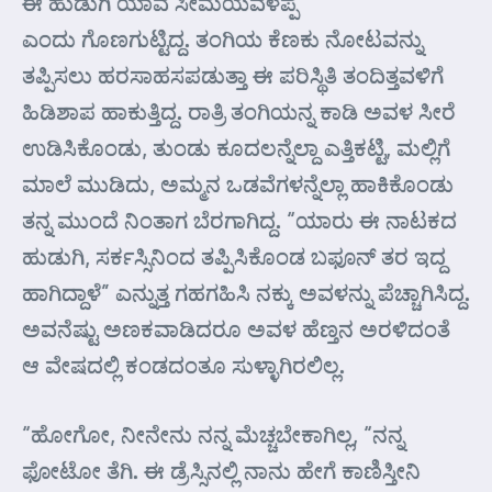
ಈ ಹುಡುಗಿ ಯಾವ ಸೀಮೆಯವಳಪ್ಪ
ಎಂದು ಗೊಣಗುಟ್ಟಿದ್ದ. ತಂಗಿಯ ಕೆಣಕು ನೋಟವನ್ನು
ತಪ್ಪಿಸಲು ಹರಸಾಹಸಪಡುತ್ತಾ ಈ ಪರಿಸ್ಥಿತಿ ತಂದಿತ್ತವಳಿಗೆ
ಹಿಡಿಶಾಪ ಹಾಕುತ್ತಿದ್ದ. ರಾತ್ರಿ ತಂಗಿಯನ್ನ ಕಾಡಿ ಅವಳ ಸೀರೆ
ಉಡಿಸಿಕೊಂಡು, ತುಂಡು ಕೂದಲನ್ನೆಲ್ದಾ ಎತ್ತಿಕಟ್ಟಿ, ಮಲ್ಲಿಗೆ
ಮಾಲೆ ಮುಡಿದು, ಅಮ್ಮನ ಒಡವೆಗಳನ್ನೆಲ್ಲಾ ಹಾಕಿಕೊಂಡು
ತನ್ನ ಮುಂದೆ ನಿಂತಾಗ ಬೆರಗಾಗಿದ್ದ. “ಯಾರು ಈ ನಾಟಕದ
ಹುಡುಗಿ, ಸರ್ಕಸ್ಸಿನಿಂದ ತಪ್ಪಿಸಿಕೊಂಡ ಬಫೂನ್ ತರ ಇದ್ದ
ಹಾಗಿದ್ದಾಳೆ” ಎನ್ನುತ್ತ ಗಹಗಹಿಸಿ ನಕ್ಕು ಅವಳನ್ನು ಪೆಚ್ಚಾಗಿಸಿದ್ದ.
ಅವನೆಷ್ಟು ಅಣಕವಾಡಿದರೂ ಅವಳ ಹೆಣ್ತನ ಅರಳಿದಂತೆ
ಆ ವೇಷದಲ್ಲಿ ಕಂಡದಂತೂ ಸುಳ್ಳಾಗಿರಲಿಲ್ಲ.
“ಹೋಗೋ, ನೀನೇನು ನನ್ನ ಮೆಚ್ಚಬೇಕಾಗಿಲ್ಲ, “ನನ್ನ
ಫೋಟೋ ತೆಗಿ. ಈ ಡ್ರೆಸ್ಸಿನಲ್ಲಿ ನಾನು ಹೇಗೆ ಕಾಣಿಸ್ತೀನಿ