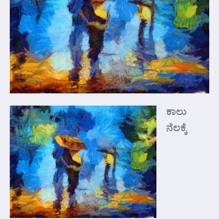
ಕಾಲು
ನೆಲಕ್ಕೆ