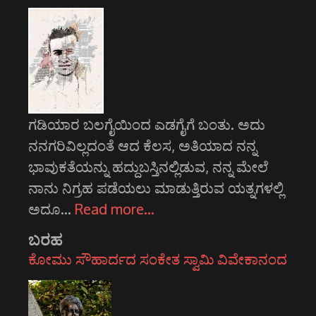
ಗಡಿಯಾರ ಬಲಗೈಯಿಂದ ಎಡಗೈಗೆ ಬಂತು. ಅದು
ನನಗರಿವಿಲ್ಲದಂತೆ ಆದ ಕೆಲಸ, ಅತಿಯಾದ ನನ್ನ
ಭಾವುಕತೆಯನ್ನು ಹದ್ದುಬಸ್ತಿನಲ್ಲಿಡುವ, ನನ್ನ ಮೇಲೆ
ನಾನು ನಿಗ್ರಹ ಪಡೆಯಲು ಮಾಡುತ್ತಿರುವ ಯತ್ನಗಳಲ್ಲಿ
ಅದೂ…
Read more…
ಬರಹ
ಕೋಮು ಸೌಹಾರ್ದದ ಸಂಕೇತ ಸ್ವಾಮಿ ವಿವೇಕಾನಂದ