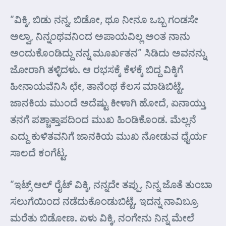
“ವಿಕ್ಕಿ, ಬಿಡು ನನ್ನ, ಬಿಡೋ, ಥೂ ನೀನೂ ಒಬ್ಬ ಗಂಡಸೇ
ಅಲ್ವಾ, ನಿನ್ನಂಥವನಿಂದ ಅಪಾಯವಿಲ್ಲ ಅಂತ ನಾನು
ಅಂದುಕೊಂಡಿದ್ದು ನನ್ನ ಮೂರ್ಖತನ” ಸಿಡಿದು ಅವನನ್ನು
ಜೋರಾಗಿ ತಳ್ಳಿದಳು. ಆ ರಭಸಕ್ಕೆ ಕೆಳಕ್ಕೆ ಬಿದ್ದ ವಿಕ್ಕಿಗೆ
ಹೀನಾಯವೆನಿಸಿ ಛೇ, ತಾನೆಂಥ ಕೆಲಸ ಮಾಡಿಬಿಟ್ಟೆ.
ಜಾನಕಿಯ ಮುಂದೆ ಅದೆಷ್ಟು ಕೀಳಾಗಿ ಹೋದೆ, ಏನಾಯ್ತು
ತನಗೆ ಪಶ್ಚಾತ್ತಾಪದಿಂದ ಮುಖ ಹಿಂಡಿಕೊಂಡ. ಮೆಲ್ಲನೆ
ಎದ್ದು ಕುಳಿತವನಿಗೆ ಜಾನಕಿಯ ಮುಖ ನೋಡುವ ಧೈರ್ಯ
ಸಾಲದೆ ಕಂಗೆಟ್ಟ.
“ಇಟ್ಸ್ ಆಲ್ ರೈಟ್ ವಿಕ್ಕಿ, ನನ್ನದೇ ತಪ್ಪು. ನಿನ್ನ ಜೊತೆ ತುಂಬಾ
ಸಲುಗೆಯಿಂದ ನಡೆದುಕೊಂಡುಬಿಟ್ಟೆ. ಇದನ್ನ ನಾವಿಬ್ರೂ
ಮರೆತು ಬಿಡೋಣ. ಏಳು ವಿಕ್ಕಿ, ನಂಗೇನು ನಿನ್ನ ಮೇಲೆ