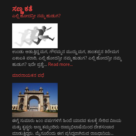
ಸಣ್ಣ ಕತೆ
ಎಲ್ಲಿ ಹೋದನ್ರೀ ನಮ್ಮ ಹುಡುಗ?
ಉಂಡು ಆಡುತ್ತಿದ್ದ ಮಗ, ಗೌರಮ್ಮನ ಮುದ್ದು ಮಗ, ಶಾಂತಪ್ಪನ ಕಿರೇಮಗ
ಏಕಾ‌ಏಕಿ ಪರಾರಿ, ಎಲ್ಲಿ ಹೋದನ್ರೀ ನಮ್ಮ ಹುಡುಗ? ಎಲ್ಲಿ ಹೋದನ್ರೀ ನಮ್ಮ
ಹುಡುಗ? ಇದೇ ಪ್ರಶ್ನೆ;…
Read more…
ಮಾರನಾಯಕನ ವಧೆ
ಈಗ್ಗೆ ಸುಮಾರು ೬೦೦ ವರ್ಷಗಳಿಗೆ ಹಿಂದೆ ಯಾದವ ಕುಲಕ್ಕೆ ಸೇರಿದ ವಿಜಯ
ಮತ್ತು ಕೃಷ್ಣರು ಅಣ್ಣ ತಮ್ಮಂದಿರು ರಾಜ್ಯಾಭಿಲಾಷೆಯಿಂದ ದೇಶಸಂಚಾರ
ಮಾಡುತ್ತಿದ್ದರು. ಮೈಸೂರೆಂದು ಈಗ ಪ್ರಸಿದ್ಧವಾಗಿರುವ ರಾಜಧಾನಿಯ…