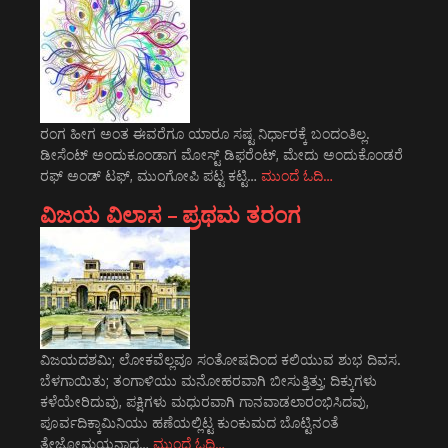
ರಂಗ ಹೀಗ ಅಂತ ಈವರೆಗೂ ಯಾರೂ ಸಷ್ಟ ನಿರ್ಧಾರಕ್ಕೆ ಬಂದಂತಿಲ್ಲ.
ಡೀಸೆಂಟ್ ಅಂದುಕೂಂಡಾಗ ಮೋಸ್ಟ್‌ ಡಿಫರೆಂಟ್‌, ಮೇದು ಅಂದುಕೊಂಡರೆ
ರಫ್ ಅಂಡ್ ಟಫ್, ಮುಂಗೋಪಿ ಪಟ್ಟ ಕಟ್ಟಿ…
ಮುಂದೆ ಓದಿ…
ವಿಜಯ ವಿಲಾಸ – ಪ್ರಥಮ ತರಂಗ
ವಿಜಯದಶಮಿ; ಲೋಕವೆಲ್ಲವೂ ಸಂತೋಷದಿಂದ ಕಲಿಯುವ ಶುಭ ದಿವಸ.
ಬೆಳಗಾಯಿತು; ತಂಗಾಳಿಯು ಮನೋಹರವಾಗಿ ಬೀಸುತ್ತಿತ್ತು; ದಿಕ್ಕುಗಳು
ಕಳೆಯೇರಿದುವು, ಪಕ್ಷಿಗಳು ಮಧುರವಾಗಿ ಗಾನವಾಡಲಾರಂಭಿಸಿದವು,
ಪೂರ್ವದಿಕ್ಕಾಮಿನಿಯು ಹಣೆಯಲ್ಲಿಟ್ಟ ಕುಂಕುಮದ ಬೊಟ್ಟಿನಂತೆ
ತೇಜೋಮಯನಾದ…
ಮುಂದೆ ಓದಿ…