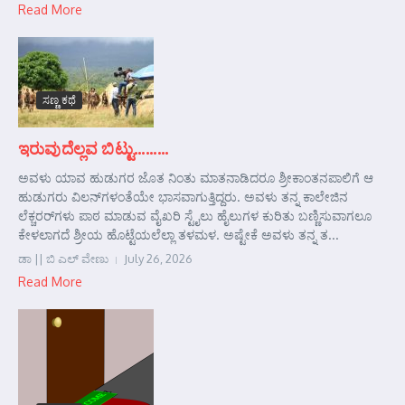
Read More
ಸಣ್ಣ ಕಥೆ
ಇರುವುದೆಲ್ಲವ ಬಿಟ್ಟು………
ಅವಳು ಯಾವ ಹುಡುಗರ ಜೊತ ನಿಂತು ಮಾತನಾಡಿದರೂ ಶ್ರೀಕಾಂತನಪಾಲಿಗೆ ಆ
ಹುಡುಗರು ವಿಲನ್‌ಗಳಂತೆಯೇ ಭಾಸವಾಗುತ್ತಿದ್ದರು. ಅವಳು ತನ್ನ ಕಾಲೇಜಿನ
ಲೆಕ್ಚರರ್‌ಗಳು ಪಾಠ ಮಾಡುವ ವೈಖರಿ ಸ್ಟೈಲು ಹೈಲುಗಳ ಕುರಿತು ಬಣ್ಣಿಸುವಾಗಲೂ
ಕೇಳಲಾಗದೆ ಶ್ರೀಯ ಹೊಟ್ಟೆಯಲೆಲ್ಲಾ ತಳಮಳ. ಅಷ್ಟೇಕೆ ಅವಳು ತನ್ನ ತ...
ಡಾ || ಬಿ ಎಲ್ ವೇಣು
July 26, 2026
Read More