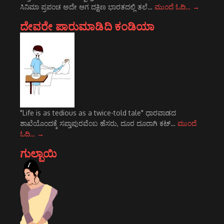
ಸಿನಿಮಾ ಪ್ರಪಂಚ ಅದೇ ಆಗ ದಕ್ಷಿಣ ಭಾರತದಲ್ಲಿ ತಲೆ…
ಮುಂದೆ ಓದಿ…
→
ದೇವರೇ ಪಾರುಮಾಡಿದಿ ಕಂಡಿಯಾ
"Life is as tedious as a twice-told tale" ಧಾರವಾಡದ
ಶಾಖೆಯೊಂದಕ್ಕೆ ಸಪ್ತಾಪುರವೆಂಬ ಹೆಸರು, ದೂರ ದೂರಾಗಿ ಕಟ್…
ಮುಂದೆ
ಓದಿ…
→
ಗುಲ್ಬಾಯಿ