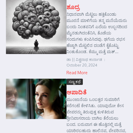
ಶೂದ್ರ
ನಿಧಾನವಾಗಿ ಮೆಟ್ಟಲು ಹತ್ತಿಕೊಂಡು
ಮೂರನೆ ಮಾಳಿಗೆಯ ತನ್ನ ಮನೆಯೆದುರು
ಬಂದು ನಿಂತವನಿಗೆ ಎದೆಯ ಉಬ್ಬಸದಿಂದ
ಮೈನಡುಗಿದಂತೆನಿಸಿ, ತೊಡೆಯ
ಸಂದುಗಳು ಕಂಪಿಸಿದವು. ಢಗೆಯ ರಭಸ
ಹೆಚ್ಚಾಗಿ ಮೆಟ್ಟಲಿನ ದಂಡೆಗೆ ಕೈಕೊಟ್ಟು
ನಿಂತುಕೊಂಡ. ಕೆಮ್ಮು ಮತ್ತೆ ಮತ್...
ಡಾ || ವಿಶ್ವನಾಥ ಕಾರ್ನಾಡ
October 20, 2024
Read More
ಸಣ್ಣ ಕಥೆ
ಆಪಾದಿತೆ
ಮುಂಜಾನೆಯ ಒಂಬತ್ತರ ಸುಮಾರಿಗೆ
ಕರೆಗಂಟೆ ಕೇಳಿಸಿತು. ಯಾವುದೋ ಕೇಸ
ಪೇಪರನ್ನು ತಿರುವುತ್ತ ಕುಳಿತಿರುವ
ಶ್ರೀನಿವಾಸರಾಯ ಬಾಗಿಲ ತೆರೆಯಲು
ಬಂದ. ಬರುವಾಗ ಈ ಹೊತ್ತಿನಲ್ಲಿ ಮತ್ತೆ
ಯಾರಿರಬಹುದು ಹಾಲಿನವ, ಪೇಪರಿನವ,