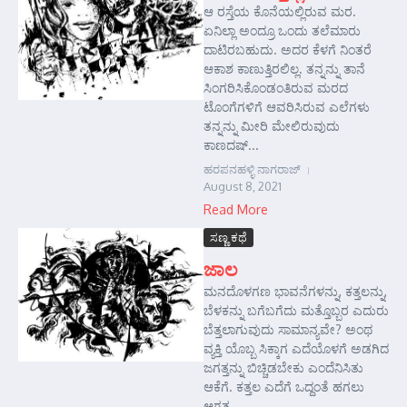
ಆ ರಸ್ತೆಯ ಕೊನೆಯಲ್ಲಿರುವ ಮರ.
ಏನಿಲ್ಲಾ ಅಂದ್ರೂ ಒಂದು ತಲೆಮಾರು
ದಾಟಿರಬಹುದು. ಅದರ ಕೆಳಗೆ ನಿಂತರೆ
ಆಕಾಶ ಕಾಣುತ್ತಿರಲಿಲ್ಲ. ತನ್ನನ್ನು ತಾನೆ
ಸಿಂಗರಿಸಿಕೊಂಡಂತಿರುವ ಮರದ
ಟೊಂಗೆಗಳಿಗೆ ಆವರಿಸಿರುವ ಎಲೆಗಳು
ತನ್ನನ್ನು ಮೀರಿ ಮೇಲಿರುವುದು
ಕಾಣದಷ್...
ಹರಪನಹಳ್ಳಿ ನಾಗರಾಜ್
August 8, 2021
Read More
ಸಣ್ಣ ಕಥೆ
ಜಾಲ
ಮನದೊಳಗಣ ಭಾವನೆಗಳನ್ನು, ಕತ್ತಲನ್ನು,
ಬೆಳಕನ್ನು ಬಗೆಬಗೆದು ಮತ್ತೊಬ್ಬರ ಎದುರು
ಬೆತ್ತಲಾಗುವುದು ಸಾಮಾನ್ಯವೇ? ಅಂಥ
ವ್ಯಕ್ತಿ ಯೊಬ್ಬ ಸಿಕ್ಕಾಗ ಎದೆಯೊಳಗೆ ಅಡಗಿದ
ಜಗತ್ತನ್ನು ಬಿಚ್ಚಿಡಬೇಕು ಎಂದೆನಿಸಿತು
ಆಕೆಗೆ. ಕತ್ತಲ ಎದೆಗೆ ಒದ್ದಂತೆ ಹಗಲು
ಆಗತ...