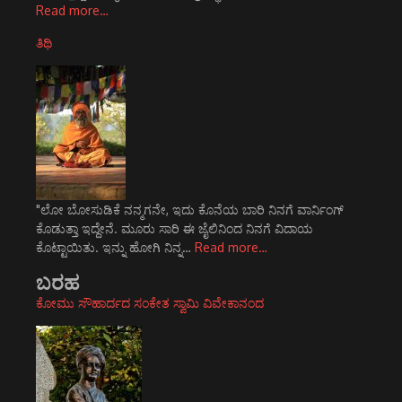
Read more…
ತಿಥಿ
"ಲೋ ಬೋಸುಡಿಕೆ ನನ್ಮಗನೇ, ಇದು ಕೊನೆಯ ಬಾರಿ ನಿನಗೆ ವಾರ್ನಿಂಗ್
ಕೊಡುತ್ತಾ ಇದ್ದೇನೆ. ಮೂರು ಸಾರಿ ಈ ಜೈಲಿನಿಂದ ನಿನಗೆ ವಿದಾಯ
ಕೊಟ್ಟಾಯಿತು. ಇನ್ನು ಹೋಗಿ ನಿನ್ನ…
Read more…
ಬರಹ
ಕೋಮು ಸೌಹಾರ್ದದ ಸಂಕೇತ ಸ್ವಾಮಿ ವಿವೇಕಾನಂದ