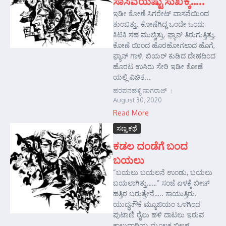
ಸಾಸಿವೆಯಷ್ಟು ಸುಖಕ್ಕೆ…..
ಇಡೀ ಕೋಣೆ ಸಿಗರೇಟ್ ವಾಸನೆಯಿಂದ
ತುಂಬಿತ್ತು. ಕೋಣೆಗಿದ್ದ ಒಂದೇ ಒಂದು
ಕಿಟಿಕಿ ಸಹ ಮುಚ್ಚಿತ್ತು. ಫ಼್ಯಾನ್ ತಿರುಗುತ್ತಿತ್ತು.
ಕೋಣೆ ಯಿಂದ ಹೊರಹೋಗಲಾದ ಹೊಗೆ,
ಫ಼್ಯಾನ್ ಗಾಳಿ, ಬಿಯರ್ ಕುಡಿದ ದೇಹದಿಂದ
ಹೊರಟ ಉಸಿರು ಸೇರಿ ಇಡೀ ಕೋಣೆ
ಯಲ್ಲಿ ವಿಚಿತ...
ಹರಪನಹಳ್ಳಿ ನಾಗರಾಜ್
August 30, 2020
Read More
ಸಣ್ಣ ಕಥೆ
ಕಡಲ ದಂಡೆಗೆ ಬಂದ
ಬಯಲು
“ಬಯಲು ಬಯಲನೆ ಉಂಡು, ಬಯಲು
ಬಯಲಾಗಿತ್ತು……” ಸಂಜೆ ಏಳಕ್ಕೆ ಬೀಚ್
ಹತ್ತಿರ ಬರುತ್ತೇನೆ….. ಕಾಯುತ್ತಿರು.
ಯುದ್ಧನೌಕೆ ಮ್ಯೂಜಿಯಂ ಒಳಗಿಂದ
ಪುಟಾಣಿ ರೈಲು ಹಳಿ ದಾಟಲು ಇರುವ
ಕಾಲುದಾರಿಯ ಮೂಲಕ ಬೀಚ್