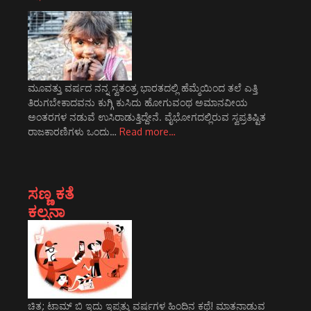
ಮೂವತ್ತು ವರ್ಷದ ನನ್ನ ಸ್ವತಂತ್ರ ಭಾರತದಲ್ಲಿ ಹೆಮ್ಮೆಯಿಂದ ತಲೆ ಎತ್ತಿ
ತಿರುಗಬೇಕಾದವನು ಕುಗ್ಗಿ ಕುಸಿದು ಹೋಗುವಂಥ ಅಮಾನವೀಯ
ಅಂತರಗಳ ನಡುವೆ ಉಸಿರಾಡುತ್ತಿದ್ದೇನೆ. ವೈಭೋಗದಲ್ಲಿರುವ ಸ್ವಪ್ರತಿಷ್ಟಿತ
ರಾಜಕಾರಣಿಗಳು ಒಂದು…
Read more…
ಸಣ್ಣ ಕತೆ
ಕಲ್ಪನಾ
ಚಿತ್ರ: ಟಾಮ್ ಬಿ ಇದು ಇಪ್ಪತ್ತು ವರ್ಷಗಳ ಹಿಂದಿನ ಕಥೆ! ಮಾತನಾಡುವ