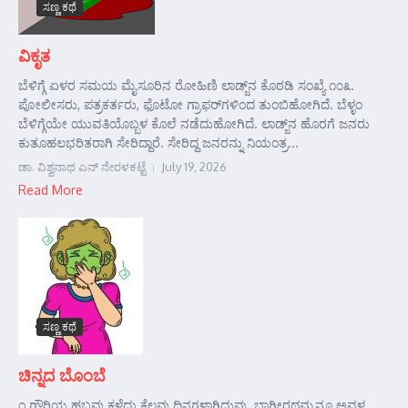
ಸಣ್ಣ ಕಥೆ
ವಿಕೃತ
ಬೆಳಿಗ್ಗೆ ಏಳರ ಸಮಯ ಮೈಸೂರಿನ ರೋಹಿಣಿ ಲಾಡ್ಜ್‌ನ ಕೊಠಡಿ ಸಂಖ್ಯೆ ೧೦೩.
ಪೋಲೀಸರು, ಪತ್ರಕರ್ತರು, ಫೊಟೋ ಗ್ರಾಫರ್‌ಗಳಿಂದ ತುಂಬಿಹೋಗಿದೆ. ಬೆಳ್ಳಂ
ಬೆಳಿಗ್ಗೆಯೇ ಯುವತಿಯೊಬ್ಬಳ ಕೊಲೆ ನಡೆದುಹೋಗಿದೆ. ಲಾಡ್ಜ್‌ನ ಹೊರಗೆ ಜನರು
ಕುತೂಹಲಭರಿತರಾಗಿ ಸೇರಿದ್ದಾರೆ. ಸೇರಿದ್ದ ಜನರನ್ನು ನಿಯಂತ್ರ...
ಡಾ. ವಿಶ್ವನಾಥ ಎನ್ ನೇರಳಕಟ್ಟೆ
July 19, 2026
Read More
ಸಣ್ಣ ಕಥೆ
ಚಿನ್ನದ ಬೊಂಬೆ
೧ ಗೌರಿಯ ಹಬ್ಬವು ಕಳೆದು ಕೆಲವು ದಿನಗಳಾಗಿದ್ದುವು. ಭಾಗೀರಥಮ್ಮನೂ ಅವಳ