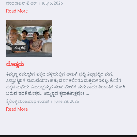
ವರದರಾಜನ್ ಟಿ ಆರ್
July 5, 2026
Read More
ಸಣ್ಣ ಕಥೆ
ದೊಡ್ಡದು
ತಿಮ್ಮಣ್ಣ ನಮ್ಮೂರಿನ ಪಕ್ಕದ ಹಳ್ಳಿಯಲ್ಲಿನ ಅಡುಗೆ ಭಟ್ಟ ತಿಪ್ಪಾಭಟ್ಟರ ಮಗ.
ತಿಪ್ಪಾಭಟ್ಟರಿಗೆ ಮದುವೆಯಾಗಿ ಹತ್ತು ವರ್ಷ ಕಳೆದರೂ ಮಕ್ಕಳಾಗಿರಲಿಲ್ಲ. ಕೊನೆಗೆ
ಪಕ್ಕದ ಮನೆಯ ಕಮಲಾಕ್ಷಮ್ಮನ ಸಲಹೆ ಮೇರೆಗೆ ಮಗುವಾದರೆ ತಿರುಪತಿಗೆ ಹೋಗಿ
ಬರುವ ಹರಕೆ ಹೊತ್ತರು. ತಿಮ್ಮಪ್ಪನ ಕೃಪಾಕಟಾಕ್ಷವೋ ...
ತೈರೊಳ್ಳಿ ಮಂಜುನಾಥ ಉಡುಪ
June 28, 2026
Read More