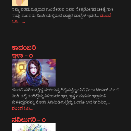
ನಮ್ಮ ಪರಮಮಿತ್ರರಾದ ಗುಂಡೇರಾವ ಇವರ ನೇತ್ರರೋಗದ ಚಿಕಿತ್ಸೆ ಗಾಗಿ
ನಾವು ಮೂವರು ಮಿರ್ಜಿಯಲ್ಲಿರುವ ಡಾಕ್ಟರ ವಾಲ್ನೆಸ್ ಇವರ…
ಮುಂದೆ
ಓದಿ…
→
ಕಾದಂಬರಿ
ಇಳಾ – ೧
ಹೊರಗೆ ಸುರಿಯುತ್ತಿದ್ದ ಮಳೆಯನ್ನೆ ದಿಟ್ಟಿಸುತ್ತಿದ್ದವನಿಗೆ ನೀಲಾ ಟೇಬಲ್ ಮೇಲೆ
ತಿಂಡಿ ತಟ್ಟೆ ತಂದಿಟ್ಟಿದ್ದು ತಿಳಿಯಲೇ ಇಲ್ಲ. ಇತ್ತ ಗಮನವೇ ಇಲ್ಲದಂತೆ
ಕುಳಿತಿದ್ದವನನ್ನು ನೋಡಿ ಸಿಡಿಮಿಡಿಗುಟ್ಟಿದ್ದು ಒಂದೂ ಅವನಿಗರಿವಿಲ್ಲ.…
ಮುಂದೆ ಓದಿ…
ನವಿಲುಗರಿ – ೧