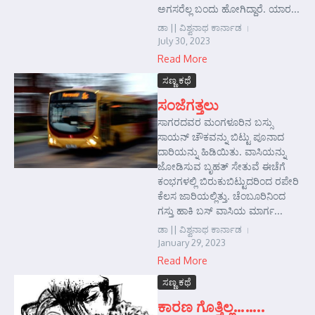
ಅಗಸರೆಲ್ಲ ಬಂದು ಹೋಗಿದ್ದಾರೆ. ಯಾರ...
ಡಾ || ವಿಶ್ವನಾಥ ಕಾರ್ನಾಡ
July 30, 2023
Read More
ಸಣ್ಣ ಕಥೆ
ಸಂಜೆಗತ್ತಲು
ಸಾಗರದವರ ಮಂಗಳೂರಿನ ಬಸ್ಸು
ಸಾಯನ್ ಚೌಕವನ್ನು ಬಿಟ್ಟು ಪೂನಾದ
ದಾರಿಯನ್ನು ಹಿಡಿಯಿತು. ವಾಸಿಯನ್ನು
ಜೋಡಿಸುವ ಬೃಹತ್ ಸೇತುವೆ ಈಚೆಗೆ
ಕಂಭಗಳಲ್ಲಿ ಬಿರುಕುಬಿಟ್ಟುದರಿಂದ ರಪೇರಿ
ಕೆಲಸ ಜಾರಿಯಲ್ಲಿತ್ತು. ಚೆಂಬೂರಿನಿಂದ
ಗಸ್ತು ಹಾಕಿ ಬಸ್ ವಾಸಿಯ ಮಾರ್ಗ...
ಡಾ || ವಿಶ್ವನಾಥ ಕಾರ್ನಾಡ
January 29, 2023
Read More
ಸಣ್ಣ ಕಥೆ
ಕಾರಣ ಗೊತ್ತಿಲ್ಲ……..