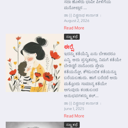
ಸದಾ ಹೊಳೆದು ಭಾವೀ ಪೀಳಿಗೆಯ
ಮನೋಲ್ಲಾಸ ...
ಡಾ || ವಿಶ್ವನಾಥ ಕಾರ್ನಾಡ
August 2, 2026
Read More
ಸಣ್ಣ ಕಥೆ
ಈರ್‍ಷೆ
ಇದನ್ನು ಕತೆಯೆನ್ನಿ, ಏನು ಬೇಕಾದರೂ
ಎನ್ನಿ. ಅದು ಪ್ರಸ್ತುತವಲ್ಲ. ನಿಮಗೆ ಕತೆಯೇ
ಬೇಕಿದ್ದರೆ ನಾನೊಂದು ಪ್ರೇಮ
ಕತೆಯನ್ನೋ, ಕೌಟುಂಬಿಕ ಕತೆಯನ್ನೂ
ಬರೆಯಬಹುದು. ಹಾಗೆ ಬರೆದರೆ ಅದು
ಮತ್ತೊಂದು ಸಾಮಾನ್ಯ ಕತೆಯೇ
ಆಗುವುದು ಕಂಡುಬಂದ
ಅನುಭವಗಳನ್ನು ಕಲ್...
ಡಾ || ವಿಶ್ವನಾಥ ಕಾರ್ನಾಡ
June 1, 2025
Read More
ಸಣ್ಣ ಕಥೆ