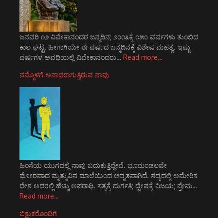
ಜನವರಿ ೧೨ ವಿವೇಕಾನಂದರ ಜನ್ಮದಿನ; ೨೦೧೩ಕ್ಕೆ ೧೫೦ ವರ್ಷಗಳು ತುಂಬಿದ
ಕಾಲ ಘಟ್ಟ. ಹೀಗಾಗಿಯೇ ಈ ವರ್ಷದ ಜನ್ಮದಿನಕ್ಕೆ ವಿಶೇಷ ಮಹತ್ವ. ಇಷ್ಟು
ವರ್ಷಗಳ ಅವಧಿಯಲ್ಲಿ ವಿವೇಕಾನಂದರು…
Read more…
ನಮ್ಮೊಳಗೆ ಅನಾಥರಾಗುತ್ತಿರುವ ನಾವು
ಹಿಂಸೆಯ ಯುಗದಲ್ಲಿ ನಾವು ಬದುಕುತ್ತಿದ್ದೇವೆ. ಭೂಮಂಡಲವೇ
ಘೋರವಾದ ಮೃತ್ಯುವಿನ ಮಾಲೆಯಿಂದ ಆವೃತವಾಗಿದೆ. ಸದ್ಯದಲ್ಲಿ ಅಮೇರಿಕ
ದೇಶ ಅದರಲ್ಲಿ ಹೆಚ್ಚು ಅಪರಾಧಿ. ಸತ್ಯಕ್ಕೆ ದುರ್ಗತಿ; ದ್ವೇಷಕ್ಕೆ ವಿಜಯ; ಪ್ರೇಮ…
Read more…
ಬಿಕ್ಷುಕರೊಂದಿಗೆ