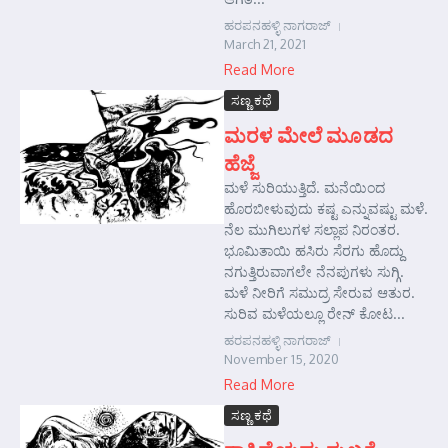
ಹರಪನಹಳ್ಳಿ ನಾಗರಾಜ್
March 21, 2021
Read More
ಸಣ್ಣ ಕಥೆ
ಮರಳ ಮೇಲೆ ಮೂಡದ
ಹೆಜ್ಜೆ
ಮಳೆ ಸುರಿಯುತ್ತಿದೆ. ಮನೆಯಿಂದ
ಹೊರಬೀಳುವುದು ಕಷ್ಟ ಎನ್ನುವಷ್ಟು ಮಳೆ.
ನೆಲ ಮುಗಿಲುಗಳ ಸಲ್ಲಾಪ ನಿರಂತರ.
ಭೂಮಿತಾಯಿ ಹಸಿರು ಸೆರಗು ಹೊದ್ದು
ನಗುತ್ತಿರುವಾಗಲೇ ನೆನಪುಗಳು ಸುಗ್ಗಿ.
ಮಳೆ ನೀರಿಗೆ ಸಮುದ್ರ ಸೇರುವ ಆತುರ.
ಸುರಿವ ಮಳೆಯಲ್ಲೂ ರೇನ್ ಕೋಟ...
ಹರಪನಹಳ್ಳಿ ನಾಗರಾಜ್
November 15, 2020
Read More
ಸಣ್ಣ ಕಥೆ