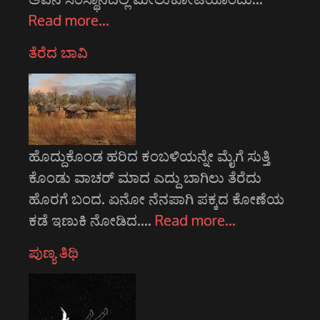
Read more…
ತೆರೆದ ಬಾವಿ
ಹೊದ್ದುಕೊಂಡ ಹರಿದ ಕಂಬಳಿಯನ್ನೇ ಮೈಗೆ ಸುತ್ತಿ
ಕೊಂಡು ವಾಚರ್ ಮಾದ ಎದ್ದು ಬಾಗಿಲು ತೆರೆದು
ಹೊರಗೆ ಬಂದ. ಏನೋ ನೆನಪಾಗಿ ಪಕ್ಕದ ಕೋಣೆಯ
ಕಡೆ ಇಣುಕಿ ನೋಡಿದ.…
Read more…
ಪುಣ್ಯ ತಿಥಿ