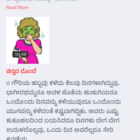
Read More
ಸಣ್ಣ ಕಥೆ
ಚಿನ್ನದ ಬೊಂಬೆ
೧ ಗೌರಿಯ ಹಬ್ಬವು ಕಳೆದು ಕೆಲವು ದಿನಗಳಾಗಿದ್ದುವು.
ಭಾಗೀರಥಮ್ಮನೂ ಅವಳ ಜೊತೆಯ ಹುಡುಗಿಯರೂ
ಒಂದೊಂದು ದಿನವನ್ನು ಕಳೆಯುವುದೂ ಒಂದೊಂದು
ಯುಗವನ್ನು ಕಳೆದಂತೆ ಕಷ್ಟವಾಗಿದ್ದಿತು. ಅವರು ಎಷ್ಟು
ಕುತೂಹಲದಿಂದ ಬಯಸಿದರೂ ದಿನಗಳು ಬೇಗ ಬೇಗ
ಉರುಳಲೊಲ್ಲವು. ಒಂದು ದಿನ ಅವರೆಲ್ಲರೂ ಸೇರಿ
ಕವಡೆಯ...