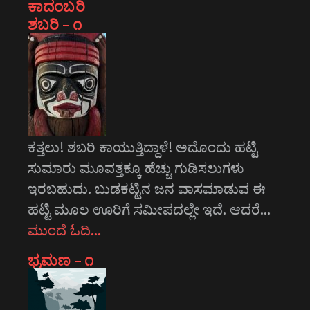
ಕಾದಂಬರಿ
ಶಬರಿ – ೧
ಕತ್ತಲು! ಶಬರಿ ಕಾಯುತ್ತಿದ್ದಾಳೆ! ಅದೊಂದು ಹಟ್ಟಿ
ಸುಮಾರು ಮೂವತ್ತಕ್ಕೂ ಹೆಚ್ಚು ಗುಡಿಸಲುಗಳು
ಇರಬಹುದು. ಬುಡಕಟ್ಟಿನ ಜನ ವಾಸಮಾಡುವ ಈ
ಹಟ್ಟಿ ಮೂಲ ಊರಿಗೆ ಸಮೀಪದಲ್ಲೇ ಇದೆ. ಆದರೆ…
ಮುಂದೆ ಓದಿ…
ಭ್ರಮಣ – ೧