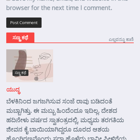
browser for the next time I comment.
ಸಣ್ಣ ಕಥೆ
ಎಲ್ಲವನ್ನೂ ಕಾಣಿ
ಸಣ್ಣ ಕಥೆ
ಯುದ್ಧ
ಬೆಳಕಿನಿಂದ ಜಗಜಗಿಸುವ ಸಂಜೆ ರಾವು ಬಡಿದಂತೆ
ಮಬ್ಬಾಗಿತ್ತು. ಈ ಮಬ್ಬು ಹಿಂದೆಂದೂ ಇದಿಲ್ಲ. ದೇಶದ
ಹದಿನೇಳು ವರ್ಷದ ಸ್ವಾತಂತ್ರದಲ್ಲಿ, ಮಧ್ಯಮ ತರಗತಿಯ
ಜೀವನ ಕೈ ಬಾಯಿಯಾಗಿದ್ದರೂ ದೂರದ ಆಶಯ
ಹೊಂಗಿರಣವೊಂದು ಸದಾ ಹೊಳೆದು ಭಾವೀ ಪೀಳಿಗೆಯ