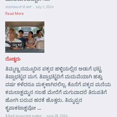
ವರದರಾಜನ್ ಟಿ ಆರ್
July 5, 2026
Read More
ಸಣ್ಣ ಕಥೆ
ದೊಡ್ಡದು
ತಿಮ್ಮಣ್ಣ ನಮ್ಮೂರಿನ ಪಕ್ಕದ ಹಳ್ಳಿಯಲ್ಲಿನ ಅಡುಗೆ ಭಟ್ಟ
ತಿಪ್ಪಾಭಟ್ಟರ ಮಗ. ತಿಪ್ಪಾಭಟ್ಟರಿಗೆ ಮದುವೆಯಾಗಿ ಹತ್ತು
ವರ್ಷ ಕಳೆದರೂ ಮಕ್ಕಳಾಗಿರಲಿಲ್ಲ. ಕೊನೆಗೆ ಪಕ್ಕದ ಮನೆಯ
ಕಮಲಾಕ್ಷಮ್ಮನ ಸಲಹೆ ಮೇರೆಗೆ ಮಗುವಾದರೆ ತಿರುಪತಿಗೆ
ಹೋಗಿ ಬರುವ ಹರಕೆ ಹೊತ್ತರು. ತಿಮ್ಮಪ್ಪನ
ಕೃಪಾಕಟಾಕ್ಷವೋ ...
ತೈರೊಳ್ಳಿ ಮಂಜುನಾಥ ಉಡುಪ
June 28, 2026