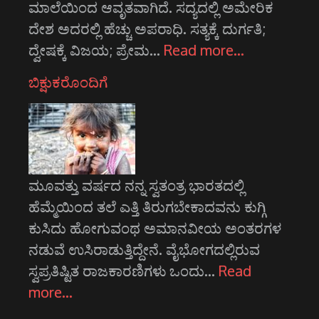
ಮಾಲೆಯಿಂದ ಆವೃತವಾಗಿದೆ. ಸದ್ಯದಲ್ಲಿ ಅಮೇರಿಕ
ದೇಶ ಅದರಲ್ಲಿ ಹೆಚ್ಚು ಅಪರಾಧಿ. ಸತ್ಯಕ್ಕೆ ದುರ್ಗತಿ;
ದ್ವೇಷಕ್ಕೆ ವಿಜಯ; ಪ್ರೇಮ…
Read more…
ಬಿಕ್ಷುಕರೊಂದಿಗೆ
ಮೂವತ್ತು ವರ್ಷದ ನನ್ನ ಸ್ವತಂತ್ರ ಭಾರತದಲ್ಲಿ
ಹೆಮ್ಮೆಯಿಂದ ತಲೆ ಎತ್ತಿ ತಿರುಗಬೇಕಾದವನು ಕುಗ್ಗಿ
ಕುಸಿದು ಹೋಗುವಂಥ ಅಮಾನವೀಯ ಅಂತರಗಳ
ನಡುವೆ ಉಸಿರಾಡುತ್ತಿದ್ದೇನೆ. ವೈಭೋಗದಲ್ಲಿರುವ
ಸ್ವಪ್ರತಿಷ್ಟಿತ ರಾಜಕಾರಣಿಗಳು ಒಂದು…
Read
more…