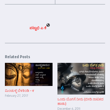
ಪಟ್ಟಾಭಿ ಎ ಕೆ
Related Posts
ಮಿಂಚುಳ್ಳಿ ಬೆಳಕಿಂಡಿ – ೯
February 27, 2017
ಒಂದು ಬೊಗಸೆ ನೀರು (ಬೀದಿ ನಾಟಕದ
ಹಾಡು)
December 6, 2011