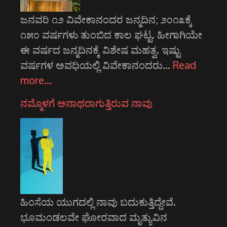
ಜನವರಿ ೧೨ ವಿವೇಕಾನಂದರ ಜನ್ಮದಿನ; ೨೦೧೩ಕ್ಕೆ
೧೫೦ ವರ್ಷಗಳು ತುಂಬಿದ ಕಾಲ ಘಟ್ಟ. ಹೀಗಾಗಿಯೇ
ಈ ವರ್ಷದ ಜನ್ಮದಿನಕ್ಕೆ ವಿಶೇಷ ಮಹತ್ವ. ಇಷ್ಟು
ವರ್ಷಗಳ ಅವಧಿಯಲ್ಲಿ ವಿವೇಕಾನಂದರು…
Read
more…
ನಮ್ಮೊಳಗೆ ಅನಾಥರಾಗುತ್ತಿರುವ ನಾವು
ಹಿಂಸೆಯ ಯುಗದಲ್ಲಿ ನಾವು ಬದುಕುತ್ತಿದ್ದೇವೆ.
ಭೂಮಂಡಲವೇ ಘೋರವಾದ ಮೃತ್ಯುವಿನ