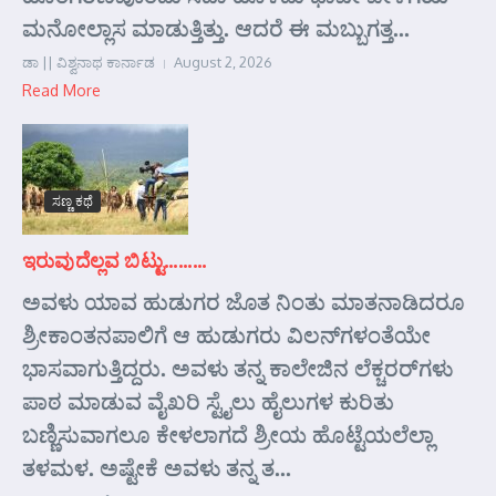
ಮನೋಲ್ಲಾಸ ಮಾಡುತ್ತಿತ್ತು. ಆದರೆ ಈ ಮಬ್ಬುಗತ್ತ...
ಡಾ || ವಿಶ್ವನಾಥ ಕಾರ್ನಾಡ
August 2, 2026
Read More
ಸಣ್ಣ ಕಥೆ
ಇರುವುದೆಲ್ಲವ ಬಿಟ್ಟು………
ಅವಳು ಯಾವ ಹುಡುಗರ ಜೊತ ನಿಂತು ಮಾತನಾಡಿದರೂ
ಶ್ರೀಕಾಂತನಪಾಲಿಗೆ ಆ ಹುಡುಗರು ವಿಲನ್‌ಗಳಂತೆಯೇ
ಭಾಸವಾಗುತ್ತಿದ್ದರು. ಅವಳು ತನ್ನ ಕಾಲೇಜಿನ ಲೆಕ್ಚರರ್‌ಗಳು
ಪಾಠ ಮಾಡುವ ವೈಖರಿ ಸ್ಟೈಲು ಹೈಲುಗಳ ಕುರಿತು
ಬಣ್ಣಿಸುವಾಗಲೂ ಕೇಳಲಾಗದೆ ಶ್ರೀಯ ಹೊಟ್ಟೆಯಲೆಲ್ಲಾ
ತಳಮಳ. ಅಷ್ಟೇಕೆ ಅವಳು ತನ್ನ ತ...