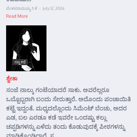
ವೆಂಕಟರಾಮಯ್ಯ ಸಿ ಕೆ
July 12, 2026
Read More
ಸಣ್ಣ ಕಥೆ
ಶ್ವೇತಾ
ಸಂಜೆ ನಾಲ್ಕು ಗಂಟೆಯಾದರೆ ಸಾಕು. ಅವರೆಲ್ಲರೂ
ಒಬ್ಬೊಬ್ಬರಾಗಿ ಬಂದು ಸೇರುತ್ತಾರೆ. ಅದೊಂದು ಪಂಚಾಯಿತಿ
ಕಟ್ಟೆ ಇದ್ದಂತೆ. ಮಧ್ಯದಲ್ಲೊಂದು ಸಿಮೆಂಟ್ ಬೆಂಚು, ಅದರ
ಎಡ, ಬಲ ಎರಡೂ ಕಡೆ ಇವರೇ ಒಂದಷ್ಟು ಕಲ್ಲು
ಚಪ್ಪಡಿಗಳನ್ನು ಎಳೆದು ತಂದು ಕೊಡುವುದಕ್ಕೆ ಪೀಠಗಳನ್ನು
ಮಾಡಿಕೊಂಡಿದ್ದಾರೆ. ಸ...