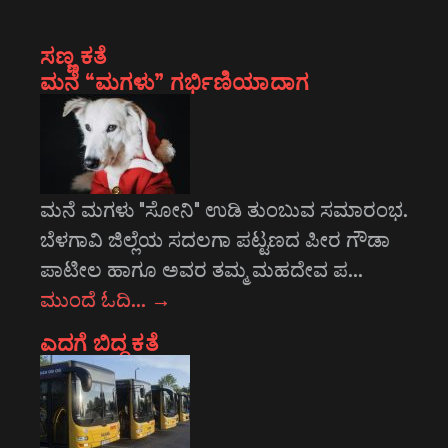
ಸಣ್ಣ ಕತೆ
ಮನೆ “ಮಗಳು” ಗರ್ಭಿಣಿಯಾದಾಗ
ಮನೆ ಮಗಳು "ಸೋನಿ" ಉಡಿ ತುಂಬುವ ಸಮಾರಂಭ.
ಬೆಳಗಾವಿ ಜಿಲ್ಲೆಯ ಸದಲಗಾ ಪಟ್ಟಣದ ಪೀರ ಗೌಡಾ
ಪಾಟೀಲ ಹಾಗೂ ಅವರ ತಮ್ಮ ಮಹದೇವ ಪ…
ಮುಂದೆ ಓದಿ…
→
ಎದಗೆ ಬಿದ್ದ ಕತೆ