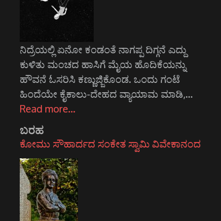
ನಿದ್ರೆಯಲ್ಲಿ ಏನೋ ಕಂಡಂತೆ ನಾಗಪ್ಪ ದಿಗ್ಗನೆ ಎದ್ದು
ಕುಳಿತು ಮಂಚದ ಹಾಸಿಗೆ ಮೈಯ ಹೊದಿಕೆಯನ್ನು
ಹೌವನೆ ಓಸರಿಸಿ ಕಣ್ಣುಜ್ಜಿಕೊಂಡ. ಒಂದು ಗಂಟೆ
ಹಿಂದೆಯೇ ಕೈಕಾಲು-ದೇಹದ ವ್ಯಾಯಾಮ ಮಾಡಿ,…
Read more…
ಬರಹ
ಕೋಮು ಸೌಹಾರ್ದದ ಸಂಕೇತ ಸ್ವಾಮಿ ವಿವೇಕಾನಂದ