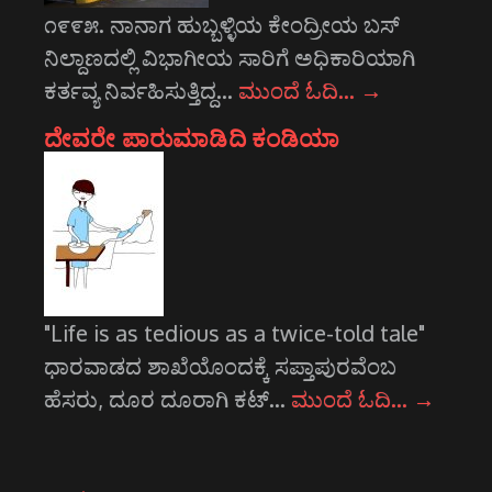
೧೯೯೫. ನಾನಾಗ ಹುಬ್ಬಳ್ಳಿಯ ಕೇಂದ್ರೀಯ ಬಸ್
ನಿಲ್ದಾಣದಲ್ಲಿ ವಿಭಾಗೀಯ ಸಾರಿಗೆ ಅಧಿಕಾರಿಯಾಗಿ
ಕರ್ತವ್ಯ ನಿರ್ವಹಿಸುತ್ತಿದ್ದ…
ಮುಂದೆ ಓದಿ…
→
ದೇವರೇ ಪಾರುಮಾಡಿದಿ ಕಂಡಿಯಾ
"Life is as tedious as a twice-told tale"
ಧಾರವಾಡದ ಶಾಖೆಯೊಂದಕ್ಕೆ ಸಪ್ತಾಪುರವೆಂಬ
ಹೆಸರು, ದೂರ ದೂರಾಗಿ ಕಟ್…
ಮುಂದೆ ಓದಿ…
→