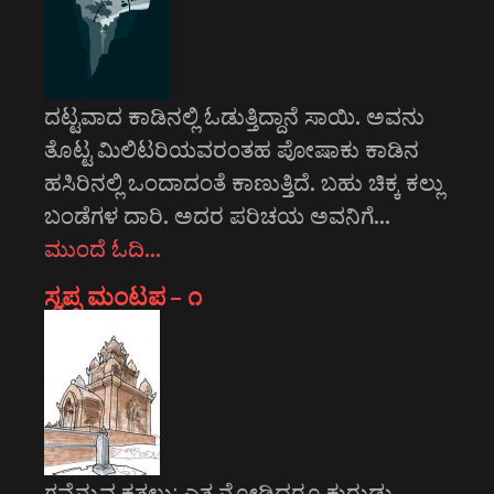
ದಟ್ಟವಾದ ಕಾಡಿನಲ್ಲಿ ಓಡುತ್ತಿದ್ದಾನೆ ಸಾಯಿ. ಅವನು
ತೊಟ್ಟ ಮಿಲಿಟರಿಯವರಂತಹ ಪೋಷಾಕು ಕಾಡಿನ
ಹಸಿರಿನಲ್ಲಿ ಒಂದಾದಂತೆ ಕಾಣುತ್ತಿದೆ. ಬಹು ಚಿಕ್ಕ ಕಲ್ಲು
ಬಂಡೆಗಳ ದಾರಿ. ಅದರ ಪರಿಚಯ ಅವನಿಗೆ…
ಮುಂದೆ ಓದಿ…
ಸ್ವಪ್ನ ಮಂಟಪ – ೧
ಗವ್ವೆನ್ನುವ ಕತ್ತಲು; ಎತ್ತ ನೋಡಿದರೂ ಕುರುಡು