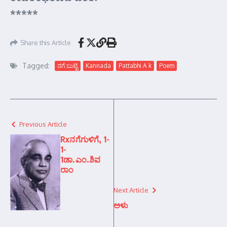
*****
Share this Article
Tagged:
ನಗೆ ಬುಟ್ಟಿ
Kannada
Pattabhi A k
Poem
Previous Article
Rxನಗೆಗುಳಿಗೆ, 1-
1-
1ಡಾ.ಎಂ.ಶಿವ
ರಾಂ
Next Article
ಅಳು