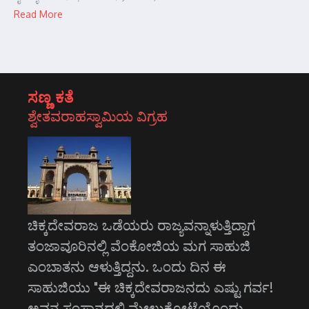
Read More
ಸಣ್ಣ ಕತೆ
ಶ್ವೇತವರಾಹಸ್ವಾಮಿಯ ವಿಗ್ರಹ
ಚಿಕ್ಕದೇವರಾಜ ಒಡೆಯರು ರಾಜ್ಯವನ್ನಾಳುತ್ತಿದ್ದಾಗ
ತಂಜಾವೂರಿನಲ್ಲಿ ವೆಂಕೋಜಿಯ ಮಗ ಸಾಹುಜಿ
ಎಂಬಾತನು ಆಳುತ್ತಿದ್ದನು. ಒಂದು ದಿನ ಈ
ಸಾಹುಜಿಯು "ಈ ಚಿಕ್ಕದೇವರಾಜನದು ಎಷ್ಟು ಗರ್ವ!
ಅವನ ಸಂಸ್ಥಾನದಲ್ಲಿ ಮೇಲುಕೋಟೆಯೊಂದು…