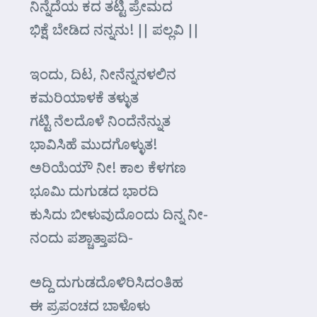
ನಿನ್ನೆದೆಯ ಕದ ತಟ್ಟಿ ಪ್ರೇಮದ
ಭಿಕ್ಷೆ ಬೇಡಿದ ನನ್ನನು! || ಪಲ್ಲವಿ ||
ಇಂದು, ದಿಟ, ನೀನೆನ್ನನಳಲಿನ
ಕಮರಿಯಾಳಕೆ ತಳ್ಳುತ
ಗಟ್ಟಿ ನೆಲದೊಳೆ ನಿಂದೆನೆನ್ನುತ
ಭಾವಿಸಿಹೆ ಮುದಗೊಳ್ಳುತ!
ಅರಿಯೆಯೌ ನೀ! ಕಾಲ ಕೆಳಗಣ
ಭೂಮಿ ದುಗುಡದ ಭಾರದಿ
ಕುಸಿದು ಬೀಳುವುದೊಂದು ದಿನ್ನ ನೀ-
ನಂದು ಪಶ್ಚಾತ್ತಾಪದಿ-
ಅದ್ದಿ ದುಗುಡದೊಳಿರಿಸಿದಂತಿಹ
ಈ ಪ್ರಪಂಚದ ಬಾಳೊಳು