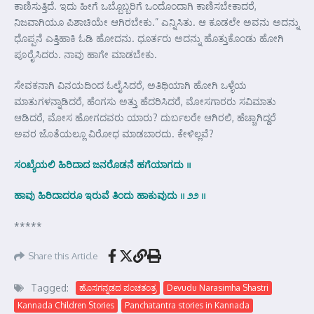
ಕಾಣಿಸುತ್ತಿದೆ. ಇದು ಹೀಗೆ ಒಬ್ಬೊಬ್ಬರಿಗೆ ಒಂದೊಂದಾಗಿ ಕಾಣಿಸಬೇಕಾದರೆ,
ನಿಜವಾಗಿಯೂ ಪಿಶಾಚಿಯೇ ಆಗಿರಬೇಕು.” ಎನ್ನಿಸಿತು. ಆ ಕೂಡಲೇ ಅವನು ಅದನ್ನು
ಧೊಪ್ಪನೆ ಎತ್ತಿಹಾಕಿ ಓಡಿ ಹೋದನು. ಧೂರ್ತರು ಅದನ್ನು ಹೊತ್ತುಕೊಂಡು ಹೋಗಿ
ಪೂರೈಸಿದರು. ನಾವು ಹಾಗೇ ಮಾಡಬೇಕು.
ಸೇವಕನಾಗಿ ವಿನಯದಿಂದ ಓಲೈಸಿದರೆ, ಅತಿಥಿಯಾಗಿ ಹೋಗಿ ಒಳ್ಳೆಯ
ಮಾತುಗಳನ್ನಾಡಿದರೆ, ಹೆಂಗಸು ಅತ್ತು ಹೆದರಿಸಿದರೆ, ಮೋಸಗಾರರು ಸವಿಮಾತು
ಆಡಿದರೆ, ಮೋಸ ಹೋಗದವರು ಯಾರು? ದುರ್ಬಲರೇ ಆಗಿರಲಿ, ಹೆಚ್ಚಾಗಿದ್ದರೆ
ಅವರ ಜೊತೆಯಲ್ಲೂ ವಿರೋಧ ಮಾಡಬಾರದು. ಕೇಳಿಲ್ಲವೆ?
ಸಂಖ್ಯೆಯಲಿ ಹಿರಿದಾದ ಜನರೊಡನೆ ಹಗೆಯಾಗದು ॥
ಹಾವು ಹಿರಿದಾದರೂ ಇರುವೆ ತಿಂದು ಹಾಕುವುದು ॥ ೨೨ ॥
*****
Share this Article
Tagged:
ಹೊಸಗನ್ನಡದ ಪಂಚತಂತ್ರ
Devudu Narasimha Shastri
Kannada Children Stories
Panchatantra stories in Kannada