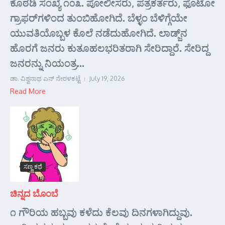
ಕೊಠಡಿ ಸಂಖ್ಯೆ ೧೦೩. ಪೋಲೀಸರು, ಪತ್ರಕರ್ತರು, ಫೊಟೋ
ಗ್ರಾಫರ್‌ಗಳಿಂದ ತುಂಬಿಹೋಗಿದೆ. ಬೆಳ್ಳಂ ಬೆಳಿಗ್ಗೆಯೇ
ಯುವತಿಯೊಬ್ಬಳ ಕೊಲೆ ನಡೆದುಹೋಗಿದೆ. ಲಾಡ್ಜ್‌ನ
ಹೊರಗೆ ಜನರು ಕುತೂಹಲಭರಿತರಾಗಿ ಸೇರಿದ್ದಾರೆ. ಸೇರಿದ್ದ
ಜನರನ್ನು ನಿಯಂತ್ರ...
ಡಾ. ವಿಶ್ವನಾಥ ಎನ್ ನೇರಳಕಟ್ಟೆ
July 19, 2026
Read More
ಸಣ್ಣ ಕಥೆ
ಚಿನ್ನದ ಬೊಂಬೆ
೧ ಗೌರಿಯ ಹಬ್ಬವು ಕಳೆದು ಕೆಲವು ದಿನಗಳಾಗಿದ್ದುವು.