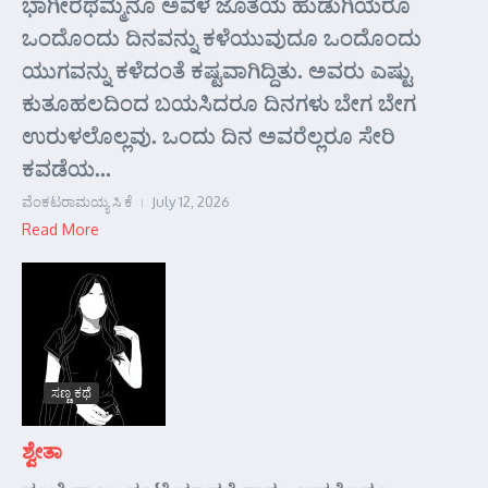
ಭಾಗೀರಥಮ್ಮನೂ ಅವಳ ಜೊತೆಯ ಹುಡುಗಿಯರೂ
ಒಂದೊಂದು ದಿನವನ್ನು ಕಳೆಯುವುದೂ ಒಂದೊಂದು
ಯುಗವನ್ನು ಕಳೆದಂತೆ ಕಷ್ಟವಾಗಿದ್ದಿತು. ಅವರು ಎಷ್ಟು
ಕುತೂಹಲದಿಂದ ಬಯಸಿದರೂ ದಿನಗಳು ಬೇಗ ಬೇಗ
ಉರುಳಲೊಲ್ಲವು. ಒಂದು ದಿನ ಅವರೆಲ್ಲರೂ ಸೇರಿ
ಕವಡೆಯ...
ವೆಂಕಟರಾಮಯ್ಯ ಸಿ ಕೆ
July 12, 2026
Read More
ಸಣ್ಣ ಕಥೆ
ಶ್ವೇತಾ