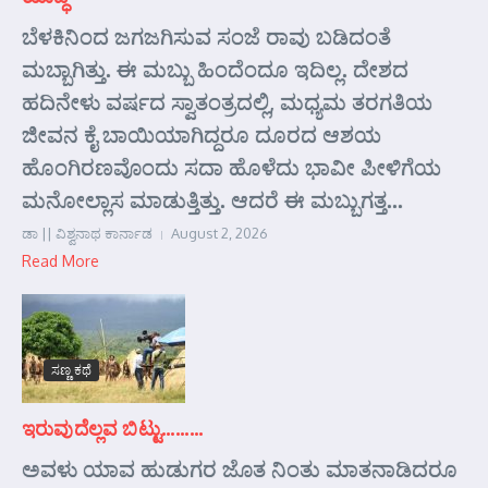
ಬೆಳಕಿನಿಂದ ಜಗಜಗಿಸುವ ಸಂಜೆ ರಾವು ಬಡಿದಂತೆ
ಮಬ್ಬಾಗಿತ್ತು. ಈ ಮಬ್ಬು ಹಿಂದೆಂದೂ ಇದಿಲ್ಲ. ದೇಶದ
ಹದಿನೇಳು ವರ್ಷದ ಸ್ವಾತಂತ್ರದಲ್ಲಿ, ಮಧ್ಯಮ ತರಗತಿಯ
ಜೀವನ ಕೈ ಬಾಯಿಯಾಗಿದ್ದರೂ ದೂರದ ಆಶಯ
ಹೊಂಗಿರಣವೊಂದು ಸದಾ ಹೊಳೆದು ಭಾವೀ ಪೀಳಿಗೆಯ
ಮನೋಲ್ಲಾಸ ಮಾಡುತ್ತಿತ್ತು. ಆದರೆ ಈ ಮಬ್ಬುಗತ್ತ...
ಡಾ || ವಿಶ್ವನಾಥ ಕಾರ್ನಾಡ
August 2, 2026
Read More
ಸಣ್ಣ ಕಥೆ
ಇರುವುದೆಲ್ಲವ ಬಿಟ್ಟು………
ಅವಳು ಯಾವ ಹುಡುಗರ ಜೊತ ನಿಂತು ಮಾತನಾಡಿದರೂ