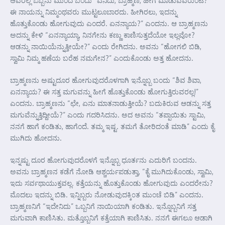
ಆವರಲ್ಲಿ ಒಬ್ಬನು ಮುಂದೆ ಬಂದು “ಎನಿದು, ಬ್ರಾಹ್ಮಣ, ಹೀಗೆ ಮಾಡುವವರುಂಟೆ?
ಈ ನಾಯನ್ನು ನಿಮ್ಮಂಥವರು ಮುಟ್ಟಲೂಬಾರದು. ಹೀಗಿರಲು, ಇದನ್ನು
ಹೊತ್ತುಕೊಂಡು ಹೋಗುವುದು ಎಂದರೆ. ಏನನ್ಯಾಯ?” ಎಂದನು. ಆ ಬ್ರಾಹ್ಮಣನು
ಅದನ್ನು ಕೇಳಿ “ಏನನ್ಯಾಯ್ಯಾ, ನಿನಗೇನು ಕಣ್ಣು ಕಾಣಿಸುತ್ತದೆಯೋ ಇಲ್ಲವೋ?
ಆಡನ್ನು ನಾಯಿಯೆನ್ನುತ್ತೀಯೇ?” ಎಂದು ರೇಗಿದನು. ಅವನು “ಹೋಗಲಿ ಬಿಡಿ,
ಸ್ವಾಮಿ ನಿಮ್ಮ ಹಣೆಯ ಬರೆಹ ನಮಗೇನ?” ಎಂದುಕೊಂಡು ಅತ್ತ ಹೋದನು.
ಬ್ರಾಹ್ಮಣನು ಅಷ್ಟುದೂರ ಹೋಗುವುದರೊಳಗಾಗಿ ಇನ್ನೊಬ್ಬ ಬಂದು “ಶಿವ ಶಿವಾ,
ಏನನ್ಯಾಯ? ಈ ಸತ್ತ ಮಗುವನ್ನು ಹೀಗೆ ಹೊತ್ತುಕೊಂಡು ಹೋಗುತ್ತಿರುವರಲ್ಲ!”
ಎಂದನು. ಬ್ರಾಹ್ಮಣನು “ಛೇ, ಏನು ಮಾತನಾಡುತ್ತೀಯೆ? ಬದುಕಿರುವ ಆಡನ್ನು ಸತ್ತ
ಮಗುವೆನ್ನುತ್ತಿದ್ದೀಯೆ?” ಎಂದು ಗದರಿಸಿದನು. ಅದ ಅವನು “ತಪ್ಪಾಯಿತು ಸ್ಟಾಮಿ,
ನನಗೆ ಹಾಗೆ ಕಂಡಿತು, ಹಾಗೆಂದೆ. ತಮ್ಮ ಇಷ್ಟ. ತಮಗೆ ತೋರಿದಂತೆ ಮಾಡಿ” ಎಂದು ಕೈ
ಮುಗಿದು ಹೋದನು.
ಇನ್ನಷ್ಟು ದೂರ ಹೋಗುವುದರೊಳಗೆ ಇನ್ನೊಬ್ಬ ಧೂರ್ತನು ಎದುರಿಗೆ ಬಂದನು.
ಅವನು ಬ್ರಾಹ್ಮಣನ ಕಡೆಗೆ ನೋಡಿ ಆಶ್ಚರ್ಯಪಡುತ್ತಾ, “ಕೈ ಮುಗಿದುಕೊಂಡು, ಸ್ವಾಮಿ,
ಇದು ಸರ್ವಥಾಯುಕ್ತವಲ್ಲ. ಕತ್ತೆಯನ್ನು ಹೊತ್ತುಕೊಂಡು ಹೋಗುವುದು ಎಂದರೇನು?
ಮೊದಲು ಇದನ್ನು ಬಿಡಿ. ಇನ್ನಿಬ್ಬರು ನೋಡುವುದಕ್ಕಿ೦ತ ಮುಂಚೆ ಬಿಡಿ” ಎಂದನು.
ಬ್ರಾಹ್ಮಣನಿಗೆ “ಇದೇನಿದು” ಒಬ್ಬನಿಗೆ ನಾಯಿಯಾಗಿ ಕಂಡಿತು. ಇನ್ನೊಬ್ಬನಿಗೆ ಸತ್ತ
ಮಗುವಾಗಿ ಕಾಣಿಸಿತು. ಮತ್ತೊಬ್ಬನಿಗೆ ಕತ್ತೆಯಾಗಿ ಕಾಣಿಸಿತು. ನನಗೆ ಈಗಲೂ ಆಡಾಗಿ