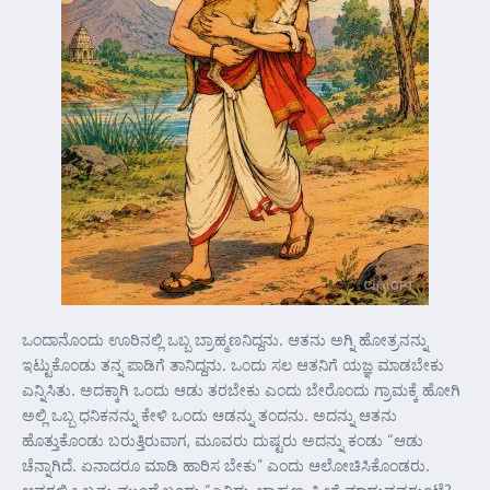
ಒಂದಾನೊಂದು ಊರಿನಲ್ಲಿ ಒಬ್ಬ ಬ್ರಾಹ್ಮಣನಿದ್ದನು. ಆತನು ಅಗ್ನಿ ಹೋತ್ರನನ್ನು
ಇಟ್ಟುಕೊಂಡು ತನ್ನ ಪಾಡಿಗೆ ತಾನಿದ್ದನು. ಒಂದು ಸಲ ಆತನಿಗೆ ಯಜ್ಞ ಮಾಡಬೇಕು
ಎನ್ನಿಸಿತು. ಅದಕ್ಕಾಗಿ ಒಂದು ಆಡು ತರಬೇಕು ಎಂದು ಬೇರೊಂದು ಗ್ರಾಮಕ್ಕೆ ಹೋಗಿ
ಅಲ್ಲಿ ಒಬ್ಬ ಧನಿಕನನ್ನು ಕೇಳಿ ಒಂದು ಆಡನ್ನು ತಂದನು. ಅದನ್ನು ಆತನು
ಹೊತ್ತುಕೊಂಡು ಬರುತ್ತಿರುವಾಗ, ಮೂವರು ದುಷ್ಟರು ಅದನ್ನು ಕಂಡು “ಆಡು
ಚೆನ್ನಾಗಿದೆ. ಏನಾದರೂ ಮಾಡಿ ಹಾರಿಸ ಬೇಕು” ಎಂದು ಆಲೋಚಿಸಿಕೊಂಡರು.