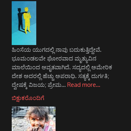
ಹಿಂಸೆಯ ಯುಗದಲ್ಲಿ ನಾವು ಬದುಕುತ್ತಿದ್ದೇವೆ.
ಭೂಮಂಡಲವೇ ಘೋರವಾದ ಮೃತ್ಯುವಿನ
ಮಾಲೆಯಿಂದ ಆವೃತವಾಗಿದೆ. ಸದ್ಯದಲ್ಲಿ ಅಮೇರಿಕ
ದೇಶ ಅದರಲ್ಲಿ ಹೆಚ್ಚು ಅಪರಾಧಿ. ಸತ್ಯಕ್ಕೆ ದುರ್ಗತಿ;
ದ್ವೇಷಕ್ಕೆ ವಿಜಯ; ಪ್ರೇಮ…
Read more…
ಬಿಕ್ಷುಕರೊಂದಿಗೆ