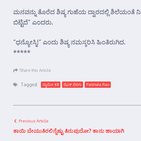
ಮನವನ್ನು ತೊರೆದ ಶಿಷ್ಯ ಗುಹೆಯ ದ್ವಾರದಲ್ಲಿ ಶಿಲೆಯಂತೆ ನ
ಬಿಟ್ಟಿದೆ” ಎಂದರು.
“ಧನ್ಯೋಸ್ಮಿ!” ಎಂದು ಶಿಷ್ಯ ನಮಸ್ಕರಿಸಿ ಹಿಂತಿರುಗಿದ.
*****
Share this Article
Tagged:
ನ್ಯಾನೋ ಕತೆ
ಝೆನ್ ಬೆರಗು
Parimala Rao
Previous Article
ತಾಯಿ ಬೇಯುತಿರಲಿನ್ನೆಷ್ಟು ತಿನುವುದೋ? ತಾನು ಹಾಯಾಗಿ