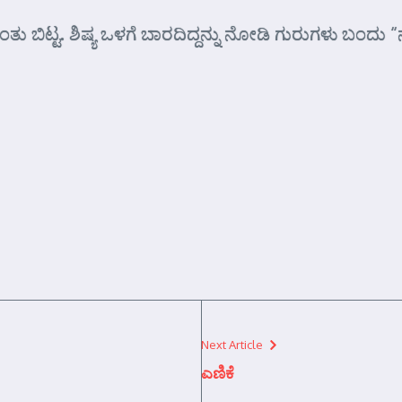
ಿಂತು ಬಿಟ್ಟ. ಶಿಷ್ಯ ಒಳಗೆ ಬಾರದಿದ್ದನ್ನು ನೋಡಿ ಗುರುಗಳು ಬಂದ
Next Article
ಎಣಿಕೆ