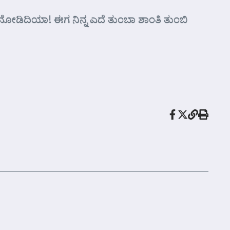
ು “ನೋಡಿದಿಯಾ! ಈಗ ನಿನ್ನ ಎದೆ ತುಂಬಾ ಶಾಂತಿ ತುಂಬಿ