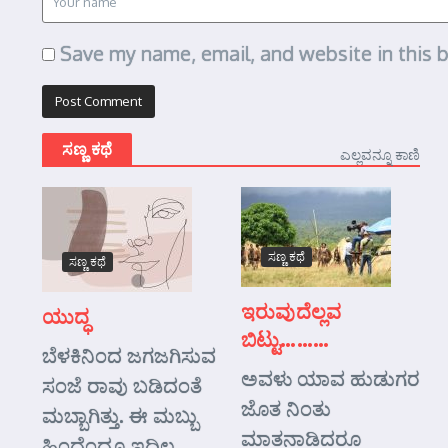
Save my name, email, and website in this 
ಸಣ್ಣ ಕಥೆ
ಎಲ್ಲವನ್ನೂ ಕಾಣಿ
ಸಣ್ಣ ಕಥೆ
ಸಣ್ಣ ಕಥೆ
ಇರುವುದೆಲ್ಲವ
ಯುದ್ಧ
ಬಿಟ್ಟು………
ಬೆಳಕಿನಿಂದ ಜಗಜಗಿಸುವ
ಅವಳು ಯಾವ ಹುಡುಗರ
ಸಂಜೆ ರಾವು ಬಡಿದಂತೆ
ಜೊತ ನಿಂತು
ಮಬ್ಬಾಗಿತ್ತು. ಈ ಮಬ್ಬು
ಮಾತನಾಡಿದರೂ
ಹಿಂದೆಂದೂ ಇದಿಲ್ಲ.