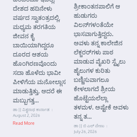
ಶ್ರೀಕಾಂತನಪಾಲಿಗೆ ಆ
ದೇಶದ ಹದಿನೇಳು
ಹುಡುಗರು
ವರ್ಷದ ಸ್ವಾತಂತ್ರದಲ್ಲಿ,
ವಿಲನ್‌ಗಳಂತೆಯೇ
ಮಧ್ಯಮ ತರಗತಿಯ
ಭಾಸವಾಗುತ್ತಿದ್ದರು.
ಜೀವನ ಕೈ
ಅವಳು ತನ್ನ ಕಾಲೇಜಿನ
ಬಾಯಿಯಾಗಿದ್ದರೂ
ಲೆಕ್ಚರರ್‌ಗಳು ಪಾಠ
ದೂರದ ಆಶಯ
ಮಾಡುವ ವೈಖರಿ ಸ್ಟೈಲು
ಹೊಂಗಿರಣವೊಂದು
ಹೈಲುಗಳ ಕುರಿತು
ಸದಾ ಹೊಳೆದು ಭಾವೀ
ಬಣ್ಣಿಸುವಾಗಲೂ
ಪೀಳಿಗೆಯ ಮನೋಲ್ಲಾಸ
ಕೇಳಲಾಗದೆ ಶ್ರೀಯ
ಮಾಡುತ್ತಿತ್ತು. ಆದರೆ ಈ
ಹೊಟ್ಟೆಯಲೆಲ್ಲಾ
ಮಬ್ಬುಗತ್ತ...
ತಳಮಳ. ಅಷ್ಟೇಕೆ ಅವಳು
ಡಾ || ವಿಶ್ವನಾಥ ಕಾರ್ನಾಡ
ತನ್ನ ತ...
August 2, 2026
Read More
ಡಾ || ಬಿ ಎಲ್ ವೇಣು
July 26, 2026