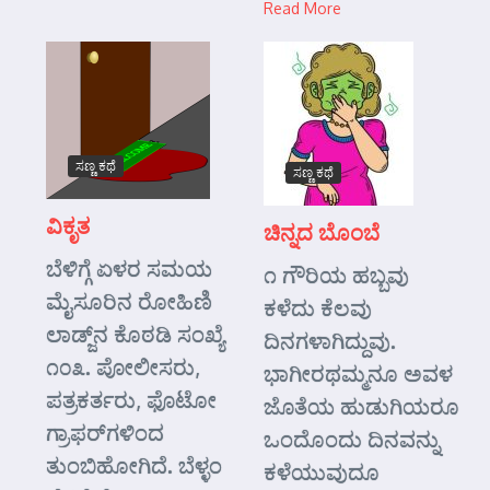
Read More
ಸಣ್ಣ ಕಥೆ
ಸಣ್ಣ ಕಥೆ
ವಿಕೃತ
ಚಿನ್ನದ ಬೊಂಬೆ
ಬೆಳಿಗ್ಗೆ ಏಳರ ಸಮಯ
೧ ಗೌರಿಯ ಹಬ್ಬವು
ಮೈಸೂರಿನ ರೋಹಿಣಿ
ಕಳೆದು ಕೆಲವು
ಲಾಡ್ಜ್‌ನ ಕೊಠಡಿ ಸಂಖ್ಯೆ
ದಿನಗಳಾಗಿದ್ದುವು.
೧೦೩. ಪೋಲೀಸರು,
ಭಾಗೀರಥಮ್ಮನೂ ಅವಳ
ಪತ್ರಕರ್ತರು, ಫೊಟೋ
ಜೊತೆಯ ಹುಡುಗಿಯರೂ
ಗ್ರಾಫರ್‌ಗಳಿಂದ
ಒಂದೊಂದು ದಿನವನ್ನು
ತುಂಬಿಹೋಗಿದೆ. ಬೆಳ್ಳಂ
ಕಳೆಯುವುದೂ