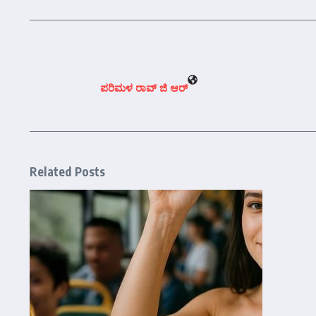
ಪರಿಮಳ ರಾವ್ ಜಿ ಆರ್‍
Related Posts