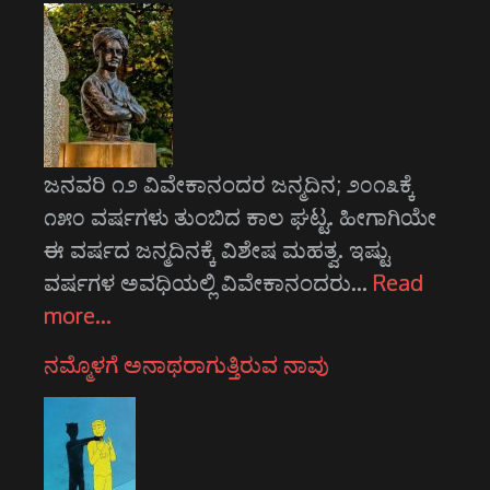
ಜನವರಿ ೧೨ ವಿವೇಕಾನಂದರ ಜನ್ಮದಿನ; ೨೦೧೩ಕ್ಕೆ
೧೫೦ ವರ್ಷಗಳು ತುಂಬಿದ ಕಾಲ ಘಟ್ಟ. ಹೀಗಾಗಿಯೇ
ಈ ವರ್ಷದ ಜನ್ಮದಿನಕ್ಕೆ ವಿಶೇಷ ಮಹತ್ವ. ಇಷ್ಟು
ವರ್ಷಗಳ ಅವಧಿಯಲ್ಲಿ ವಿವೇಕಾನಂದರು…
Read
more…
ನಮ್ಮೊಳಗೆ ಅನಾಥರಾಗುತ್ತಿರುವ ನಾವು