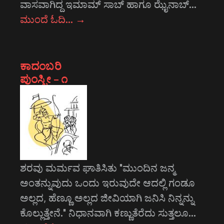
ವಾಸವಾಗಿದ್ದ ಇಮಾಮ್ ಸಾಬ್ ಹಾಗೂ ಝೈನಾಬ್…
ಮುಂದೆ ಓದಿ…
→
ಕಾದಂಬರಿ
ಪುಂಸ್ತ್ರೀ – ೧
ಶರವು ಮರ್ಮವ ಘಾತಿಸಿತು "ಮುಂದಿನ ಜನ್ಮ
ಅಂತನ್ನುವುದು ಒಂದು ಇರುವುದೇ ಆದಲ್ಲಿ ಗಂಡೂ
ಅಲ್ಲದ, ಹೆಣ್ಣೂ ಅಲ್ಲದ ಜೀವಿಯಾಗಿ ಜನಿಸಿ ನಿನ್ನನ್ನು
ಕೊಲ್ಲುತ್ತೇನೆ." ನಿಧಾನವಾಗಿ ಕಣ್ಣುತೆರೆದು ಸುತ್ತಲೂ…