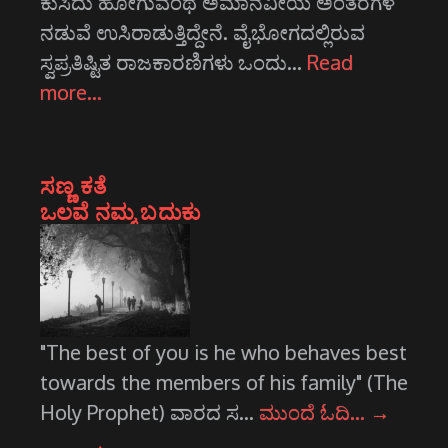
ಕುಸಿದು ಹೋಗುವಂಥ ಅಮಾನವೀಯ ಅಂತರಗಳ
ನಡುವೆ ಉಸಿರಾಡುತ್ತಿದ್ದೇನೆ. ವೈಭೋಗದಲ್ಲಿರುವ
ಸ್ವಪ್ರತಿಷ್ಟಿತ ರಾಜಕಾರಣಿಗಳು ಒಂದು…
Read
more…
ಸಣ್ಣ ಕತೆ
ಒಲವೆ ನಮ್ಮ ಬದುಕು
"The best of you is he who behaves best
towards the members of his family" (The
Holy Prophet) ವಾರದ ಸ…
ಮುಂದೆ ಓದಿ…
→