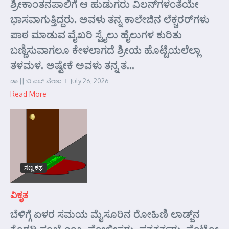
ಶ್ರೀಕಾಂತನಪಾಲಿಗೆ ಆ ಹುಡುಗರು ವಿಲನ್‌ಗಳಂತೆಯೇ
ಭಾಸವಾಗುತ್ತಿದ್ದರು. ಅವಳು ತನ್ನ ಕಾಲೇಜಿನ ಲೆಕ್ಚರರ್‌ಗಳು
ಪಾಠ ಮಾಡುವ ವೈಖರಿ ಸ್ಟೈಲು ಹೈಲುಗಳ ಕುರಿತು
ಬಣ್ಣಿಸುವಾಗಲೂ ಕೇಳಲಾಗದೆ ಶ್ರೀಯ ಹೊಟ್ಟೆಯಲೆಲ್ಲಾ
ತಳಮಳ. ಅಷ್ಟೇಕೆ ಅವಳು ತನ್ನ ತ...
ಡಾ || ಬಿ ಎಲ್ ವೇಣು
July 26, 2026
Read More
ಸಣ್ಣ ಕಥೆ
ವಿಕೃತ
ಬೆಳಿಗ್ಗೆ ಏಳರ ಸಮಯ ಮೈಸೂರಿನ ರೋಹಿಣಿ ಲಾಡ್ಜ್‌ನ
ಕೊಠಡಿ ಸಂಖ್ಯೆ ೧೦೩. ಪೋಲೀಸರು, ಪತ್ರಕರ್ತರು, ಫೊಟೋ