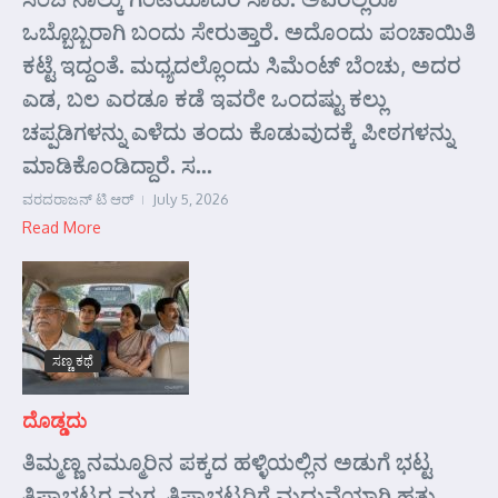
ಒಬ್ಬೊಬ್ಬರಾಗಿ ಬಂದು ಸೇರುತ್ತಾರೆ. ಅದೊಂದು ಪಂಚಾಯಿತಿ
ಕಟ್ಟೆ ಇದ್ದಂತೆ. ಮಧ್ಯದಲ್ಲೊಂದು ಸಿಮೆಂಟ್ ಬೆಂಚು, ಅದರ
ಎಡ, ಬಲ ಎರಡೂ ಕಡೆ ಇವರೇ ಒಂದಷ್ಟು ಕಲ್ಲು
ಚಪ್ಪಡಿಗಳನ್ನು ಎಳೆದು ತಂದು ಕೊಡುವುದಕ್ಕೆ ಪೀಠಗಳನ್ನು
ಮಾಡಿಕೊಂಡಿದ್ದಾರೆ. ಸ...
ವರದರಾಜನ್ ಟಿ ಆರ್
July 5, 2026
Read More
ಸಣ್ಣ ಕಥೆ
ದೊಡ್ಡದು
ತಿಮ್ಮಣ್ಣ ನಮ್ಮೂರಿನ ಪಕ್ಕದ ಹಳ್ಳಿಯಲ್ಲಿನ ಅಡುಗೆ ಭಟ್ಟ
ತಿಪ್ಪಾಭಟ್ಟರ ಮಗ. ತಿಪ್ಪಾಭಟ್ಟರಿಗೆ ಮದುವೆಯಾಗಿ ಹತ್ತು