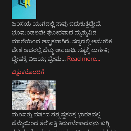
ಹಿಂಸೆಯ ಯುಗದಲ್ಲಿ ನಾವು ಬದುಕುತ್ತಿದ್ದೇವೆ.
ಭೂಮಂಡಲವೇ ಘೋರವಾದ ಮೃತ್ಯುವಿನ
ಮಾಲೆಯಿಂದ ಆವೃತವಾಗಿದೆ. ಸದ್ಯದಲ್ಲಿ ಅಮೇರಿಕ
ದೇಶ ಅದರಲ್ಲಿ ಹೆಚ್ಚು ಅಪರಾಧಿ. ಸತ್ಯಕ್ಕೆ ದುರ್ಗತಿ;
ದ್ವೇಷಕ್ಕೆ ವಿಜಯ; ಪ್ರೇಮ…
Read more…
ಬಿಕ್ಷುಕರೊಂದಿಗೆ
ಮೂವತ್ತು ವರ್ಷದ ನನ್ನ ಸ್ವತಂತ್ರ ಭಾರತದಲ್ಲಿ
ಹೆಮ್ಮೆಯಿಂದ ತಲೆ ಎತ್ತಿ ತಿರುಗಬೇಕಾದವನು ಕುಗ್ಗಿ