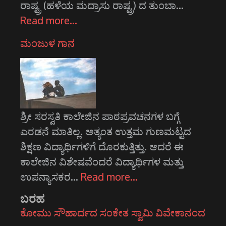
ರಾಷ್ಟ್ರ (ಹಳೆಯ ಮದ್ರಾಸು ರಾಷ್ಟ್ರ) ದ ತುಂಬಾ…
Read more…
ಮಂಜುಳ ಗಾನ
ಶ್ರೀ ಸರಸ್ವತಿ ಕಾಲೇಜಿನ ಪಾಠಪ್ರವಚನಗಳ ಬಗ್ಗೆ
ಎರಡನೆ ಮಾತಿಲ್ಲ. ಅತ್ಯಂತ ಉತ್ತಮ ಗುಣಮಟ್ಟದ
ಶಿಕ್ಷಣ ವಿದ್ಯಾರ್ಥಿಗಳಿಗೆ ದೊರಕುತ್ತಿತ್ತು. ಆದರೆ ಈ
ಕಾಲೇಜಿನ ವಿಶೇಷವೆಂದರೆ ವಿದ್ಯಾರ್ಥಿಗಳ ಮತ್ತು
ಉಪನ್ಯಾಸಕರ…
Read more…
ಬರಹ
ಕೋಮು ಸೌಹಾರ್ದದ ಸಂಕೇತ ಸ್ವಾಮಿ ವಿವೇಕಾನಂದ