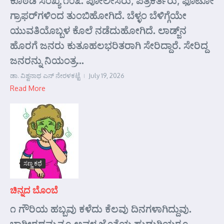
ಗ್ರಾಫರ್‌ಗಳಿಂದ ತುಂಬಿಹೋಗಿದೆ. ಬೆಳ್ಳಂ ಬೆಳಿಗ್ಗೆಯೇ
ಯುವತಿಯೊಬ್ಬಳ ಕೊಲೆ ನಡೆದುಹೋಗಿದೆ. ಲಾಡ್ಜ್‌ನ
ಹೊರಗೆ ಜನರು ಕುತೂಹಲಭರಿತರಾಗಿ ಸೇರಿದ್ದಾರೆ. ಸೇರಿದ್ದ
ಜನರನ್ನು ನಿಯಂತ್ರ...
ಡಾ. ವಿಶ್ವನಾಥ ಎನ್ ನೇರಳಕಟ್ಟೆ
July 19, 2026
Read More
ಸಣ್ಣ ಕಥೆ
ಚಿನ್ನದ ಬೊಂಬೆ
೧ ಗೌರಿಯ ಹಬ್ಬವು ಕಳೆದು ಕೆಲವು ದಿನಗಳಾಗಿದ್ದುವು.
ಭಾಗೀರಥಮ್ಮನೂ ಅವಳ ಜೊತೆಯ ಹುಡುಗಿಯರೂ