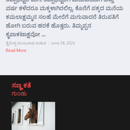
ವರ್ಷ ಕಳೆದರೂ ಮಕ್ಕಳಾಗಿರಲಿಲ್ಲ. ಕೊನೆಗೆ ಪಕ್ಕದ ಮನೆಯ
ಕಮಲಾಕ್ಷಮ್ಮನ ಸಲಹೆ ಮೇರೆಗೆ ಮಗುವಾದರೆ ತಿರುಪತಿಗೆ
ಹೋಗಿ ಬರುವ ಹರಕೆ ಹೊತ್ತರು. ತಿಮ್ಮಪ್ಪನ
ಕೃಪಾಕಟಾಕ್ಷವೋ ...
ತೈರೊಳ್ಳಿ ಮಂಜುನಾಥ ಉಡುಪ
June 28, 2026
Read More
ಸಣ್ಣ ಕತೆ
ಗುಂಡು