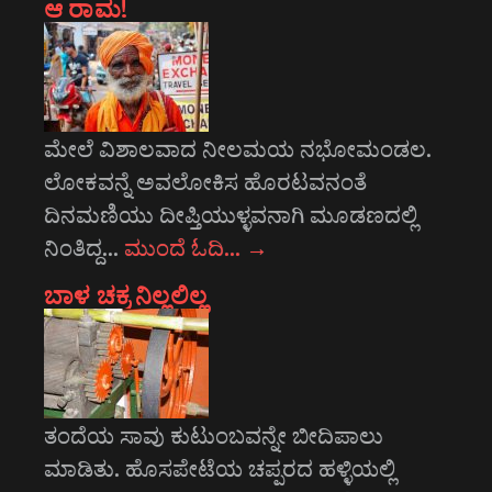
ಆ ರಾಮ!
ಮೇಲೆ ವಿಶಾಲವಾದ ನೀಲಮಯ ನಭೋಮಂಡಲ.
ಲೋಕವನ್ನೆ ಅವಲೋಕಿಸ ಹೊರಟವನಂತೆ
ದಿನಮಣಿಯು ದೀಪ್ತಿಯುಳ್ಳವನಾಗಿ ಮೂಡಣದಲ್ಲಿ
ನಿಂತಿದ್ದ…
ಮುಂದೆ ಓದಿ…
→
ಬಾಳ ಚಕ್ರ ನಿಲ್ಲಲಿಲ್ಲ
ತಂದೆಯ ಸಾವು ಕುಟುಂಬವನ್ನೇ ಬೀದಿಪಾಲು
ಮಾಡಿತು. ಹೊಸಪೇಟೆಯ ಚಪ್ಪರದ ಹಳ್ಳಿಯಲ್ಲಿ