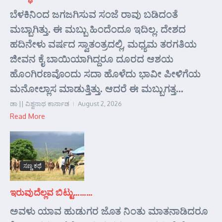
ಬೆಳಕಿನಿಂದ ಜಗಜಗಿಸುವ ಸಂಜೆ ರಾವು ಬಡಿದಂತೆ
ಮಬ್ಬಾಗಿತ್ತು. ಈ ಮಬ್ಬು ಹಿಂದೆಂದೂ ಇದಿಲ್ಲ. ದೇಶದ
ಹದಿನೇಳು ವರ್ಷದ ಸ್ವಾತಂತ್ರದಲ್ಲಿ, ಮಧ್ಯಮ ತರಗತಿಯ
ಜೀವನ ಕೈ ಬಾಯಿಯಾಗಿದ್ದರೂ ದೂರದ ಆಶಯ
ಹೊಂಗಿರಣವೊಂದು ಸದಾ ಹೊಳೆದು ಭಾವೀ ಪೀಳಿಗೆಯ
ಮನೋಲ್ಲಾಸ ಮಾಡುತ್ತಿತ್ತು. ಆದರೆ ಈ ಮಬ್ಬುಗತ್ತ...
ಡಾ || ವಿಶ್ವನಾಥ ಕಾರ್ನಾಡ
August 2, 2026
Read More
ಸಣ್ಣ ಕಥೆ
ಇರುವುದೆಲ್ಲವ ಬಿಟ್ಟು………
ಅವಳು ಯಾವ ಹುಡುಗರ ಜೊತ ನಿಂತು ಮಾತನಾಡಿದರೂ