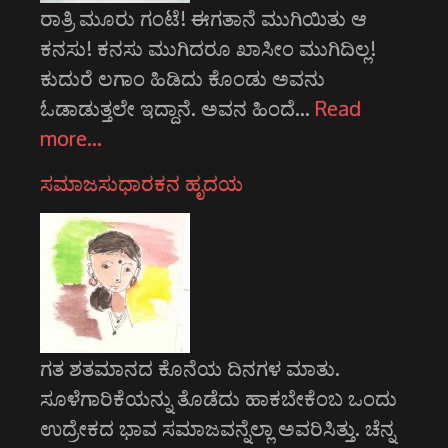
ರಾತ್ರಿ ಮೂರು ಗಂಟೆ! ಈಗತಾನೆ ಮುಗಿಯಿತು ಆ
ಕನಸು! ಕನಸು ಮುಗಿದರೂ ಖಾಸೀಂ ಮುಗಿದಿಲ್ಲ!
ಕುದುರೆ ಲಗಾಂ ಹಿಡಿದು ಕೊಂಡು ಅವನು
ಓಡಾಡುತ್ತಲೇ ಇದ್ದಾನೆ. ಅವನ ಹಿಂದೆ…
Read
more…
ಸಮಾಜಸುಧಾರಕನ ಹೃದಯ
ಗತ ಶತಮಾನದ ಕೊನೆಯ ದಿನಗಳ ಮಾತು.
ಸೂಳೆಗಾರಿಕೆಯನ್ನು ತೊಡೆದು ಹಾಕಬೇಕೆಂಬ ಒಂದು
ಉದ್ರೇಕದ ಭಾವ ಸಮಾಜವನ್ನೆಲ್ಲಾ ಅವರಿಸಿತ್ತು. ಚೆನ್ನ