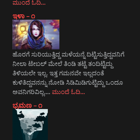
ಮುಂದೆ ಓದಿ…
ಇಳಾ – ೧
ಹೊರಗೆ ಸುರಿಯುತ್ತಿದ್ದ ಮಳೆಯನ್ನೆ ದಿಟ್ಟಿಸುತ್ತಿದ್ದವನಿಗೆ
ನೀಲಾ ಟೇಬಲ್ ಮೇಲೆ ತಿಂಡಿ ತಟ್ಟೆ ತಂದಿಟ್ಟಿದ್ದು
ತಿಳಿಯಲೇ ಇಲ್ಲ. ಇತ್ತ ಗಮನವೇ ಇಲ್ಲದಂತೆ
ಕುಳಿತಿದ್ದವನನ್ನು ನೋಡಿ ಸಿಡಿಮಿಡಿಗುಟ್ಟಿದ್ದು ಒಂದೂ
ಅವನಿಗರಿವಿಲ್ಲ.…
ಮುಂದೆ ಓದಿ…
ಭ್ರಮಣ – ೧