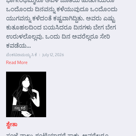
ಒಂದೊಂದು ದಿನವನ್ನು ಕಳೆಯುವುದೂ ಒಂದೊಂದು
ಯುಗವನ್ನು ಕಳೆದಂತೆ ಕಷ್ಟವಾಗಿದ್ದಿತು. ಅವರು ಎಷ್ಟು
ಕುತೂಹಲದಿಂದ ಬಯಸಿದರೂ ದಿನಗಳು ಬೇಗ ಬೇಗ
ಉರುಳಲೊಲ್ಲವು. ಒಂದು ದಿನ ಅವರೆಲ್ಲರೂ ಸೇರಿ
ಕವಡೆಯ...
ವೆಂಕಟರಾಮಯ್ಯ ಸಿ ಕೆ
July 12, 2026
Read More
ಸಣ್ಣ ಕಥೆ
ಶ್ವೇತಾ
ಸಂಜೆ ನಾಲ್ಕು ಗಂಟೆಯಾದರೆ ಸಾಕು. ಅವರೆಲ್ಲರೂ