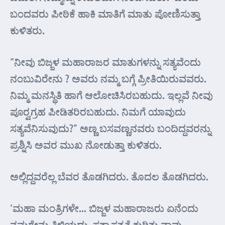
ಬಂದವರು ಪೀಠಿಕೆ ಹಾಕಿ ಮಾತಿಗೆ ಮಾತು ಪೋಣಿಸುತ್ತಾ
ಕುಳಿತರು.
“ನೀವು ಬಿಜ್ಜಳ ಮಹಾರಾಜರ ಮಾತುಗಳನ್ನು ಸತ್ಯವೆಂದು
ನಂಬುವಿರೇನು ? ಅವರು ನಮ್ಮ ಬಗ್ಗೆ ಪ್ರೀತಿಯಿರುವವರು.
ನಿಮ್ಮ ಮನಸ್ಥಿತಿ ಹಾಗೆ ಆಲೋಚಿಸಿರಬಹುದು. ಇಲ್ಲವೆ ನೀವು
ಪೂರ್‍ವಗ್ರಹ ಪೀಡಿತರಿರಬಹುದು. ನಿಮಗೆ ಯಾವುದು
ಸತ್ಯವೆನಿಸುವುದು?” ಅಣ್ಣ ಬಸವಣ್ಣನವರು ಬಂದಿದ್ದವರನ್ನು
ಪ್ರಶ್ನಿಸಿ ಅವರ ಮುಖ ನೋಡುತ್ತಾ ಕುಳಿತರು.
ಅಲ್ಲಿದ್ದವರೆಲ್ಲ ಬೆವರ ತೊಡಗಿದರು. ತೊದಲ ತೊಡಗಿದರು.
‘ಮಹಾ ಮಂತ್ರಿಗಳೇ… ಬಿಜ್ಜಳ ಮಹಾರಾಜರು ಏನೆಂದು
ನಮಗೇನು ತಿಳಿಯದು. ಸತ್ಯಾಸತ್ಯತೆ ಕುರಿತು ನಾವು