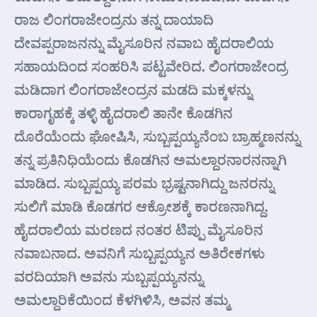
ರಾಜ ಲಿಂಗರಾಜೇಂದ್ರನು ತನ್ನ ದಾಯಾದಿ
ದೇವಪ್ಪರಾಜನನ್ನು ಮೈಸೂರಿನ ನವಾಬ ಹೈದರಾಲಿಯ
ಸಹಾಯದಿಂದ ಸಂಹರಿಸಿ ಪಟ್ಟವೇರಿದ. ಲಿಂಗರಾಜೇಂದ್ರ
ಮಡಿದಾಗ ಲಿಂಗರಾಜೇಂದ್ರನ ಮಡದಿ ಮಕ್ಕಳನ್ನು
ಕಾರಾಗೃಹಕ್ಕೆ ತಳ್ಳಿ ಹೈದರಾಲಿ ತಾನೇ ಕೊಡಗಿನ
ದೊರೆಯೆಂದು ಘೋಷಿಸಿ, ಸುಬ್ಬಪ್ಪಯ್ಯನೆಂಬ ಬ್ರಾಹ್ಮಣನನ್ನು
ತನ್ನ ಪ್ರತಿನಿಧಿಯೆಂದು ಕೊಡಗಿನ ಅಮಲ್ದಾರನಾರನನ್ನಾಗಿ
ಮಾಡಿದ. ಸುಬ್ಬಪ್ಪಯ್ಯ ಪರಮ ಭ್ರಷ್ಟನಾಗಿದ್ದು ಜನರನ್ನು
ಸುಲಿಗೆ ಮಾಡಿ ಕೊಡಗರ ಆಕ್ರೋಶಕ್ಕೆ ಕಾರಣನಾಗಿದ್ದ.
ಹೈದರಾಲಿಯ ಮರಣದ ನಂತರ ಟಿಪ್ಪು ಮೈಸೂರಿನ
ನವಾಬನಾದ. ಅವನಿಗೆ ಸುಬ್ಬಪ್ಪಯ್ಯನ ಅತಿರೇಕಗಳು
ವರದಿಯಾಗಿ ಅವನು ಸುಬ್ಬಪ್ಪಯ್ಯನನ್ನು
ಅಮಲ್ದಾರಿಕೆಯಿಂದ ಕೆಳಗಿಳಿಸಿ, ಅವನ ತಮ್ಮ