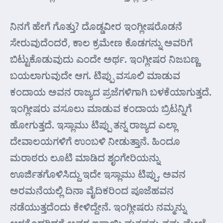
ನಿನಗೆ ಹೇಗೆ ಗೊತ್ತು? ದೊಡ್ಡವೀರ ಇಂಗ್ಲೀಷರೊಡನೆ
ಸೇರುವುದೆಂದರೆ, ಕಾಲ ಕ್ರಮೇಣ ಕೊಡಗನ್ನು ಅವರಿಗೆ
ಬಿಟ್ಟುಕೊಡುವುದು ಎಂದೇ ಅರ್ಥ. ಇಂಗ್ಲೀಷರ ನಿಜಬಣ್ಣ
ಬಯಲಾಗುವುದೇ ಆಗ. ಟಿಪ್ಪು ವಸೂಲಿ ಮಾಡುವ
ಕಂದಾಯ ಅವನ ರಾಜ್ಯದ ಪ್ರಜೆಗಳಿಗಾಗಿ ಬಳಕೆಯಾಗುತ್ತದೆ.
ಇಂಗ್ಲೀಷರು ವಸೂಲು ಮಾಡುವ ಕಂದಾಯ ಬ್ರಿಟನ್ನಿಗೆ
ಹೋಗುತ್ತದೆ. ಇಸ್ಲಾಮು ಟಿಪ್ಪು ತನ್ನ ರಾಜ್ಯದ ಎಲ್ಲಾ
ದೇವಾಲಯಗಳಿಗೆ ಉಂಬಳಿ ನೀಡುತ್ತಾನೆ. ಹಿಂದೂ
ಮರಾಠರು ಲೂಟಿ ಮಾಡಿದ ಶೃಂಗೇರಿಯನ್ನು
ಊರ್ಜಿತಗೊಳಿಸಿದ್ದು ಇದೇ ಇಸ್ಲಾಮು ಟಿಪ್ಪು. ಅವನ
ಅರಮನೆಯಲ್ಲಿ ದಿನಾ ವೈದಿಕರಿಂದ ಪೂಜೆಹವನ
ನಡೆಯುತ್ತದೆಂದು ಕೇಳಿದ್ದೇನೆ. ಇಂಗ್ಲೀಷರು ನಮ್ಮನ್ನು