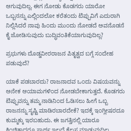
ಆಗುವುದಿಲ್ಲ. ಈಗ ನೋಡು ಕೊಡಗರು ಯಾರೋ
ಒಬ್ಬನನ್ನು ಎಲ್ಲಿಂದಲೋ ಕರೆತಂದು ಟಿಪ್ಪುವಿಗೆ ಎದುರಾಗಿ
ನಿಲ್ಲಿಸಿದರೆ ನಾವು ಹಿಂದು ಮುಂದು ನೋಡದೆ ಅವನೊಡನೆ
ಕೈ ಜೋಡಿಸುವುದು ಬುದ್ಧಿವಂತಿಕೆಯಾಗುವುದಿಲ್ಲ?
ಪ್ರಭುಗಳು ದೊಡ್ಡವೀರರಾಜನ ಪಿತೃತ್ವದ ಬಗ್ಗೆ ಸಂದೇಹ
ಪಡುವುದೆ?
ಯಾಕೆ ಪಡಬಾರದು? ರಾಜನಾದವ ಒಂದು ವಿಷಯವನ್ನು
ಅನೇಕ ಆಯಾಮಗಳಿಂದ ನೋಡಬೇಕಾಗುತ್ತದೆ. ಕೊಡಗರು
ಟಿಪ್ಪುವನ್ನು ತಮ್ಮ ನಾಡಿನಿಂದ ಓಡಿಸಲು ಹೀಗೆ ಒಬ್ಬ
ರಾಜನನ್ನು ಸೃಷ್ಟಿ ಮಾಡಿರಬಾರದೇಕೆ? ಇದಕ್ಕೆ ಇಂಗ್ಲೀಷರದೂ
ಕುಮ್ಮಕ್ಕು ಇರಬಹುದು. ಈ ಜಗತ್ತಿನಲ್ಲಿ ಯಾರೂ
ಕಿಂಚಿತ್ತಾದರೂ ಸ್ವಾರ್ಥ ಇಲ್ಲದೆ ಕೆಲಸ ಮಾಡುವುದಿಲ್ಲ.