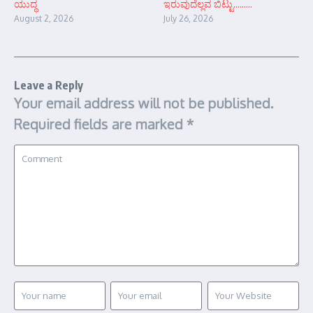
ಯುದ್ಧ
ಇರುವುದೆಲ್ಲವ ಬಿಟ್ಟು………
August 2, 2026
July 26, 2026
Leave a Reply
Your email address will not be published.
Required fields are marked
*