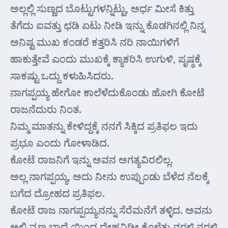
ಅಲ್ಲಲ್ಲಿ ಸುಣ್ಣದ ಬೊಟ್ಟುಗಳನ್ನಿಟ್ಟು, ಅರ್ಧ ಮೀಸೆ ಕಿತ್ತು
ತೆಗೆದು ಐವತ್ತು ಛಡಿ ಏಟು ನೀಡಿ ಇನ್ನು ಕೊಡಗಿನಲ್ಲಿ ನಿನ್ನ
ಅನಿಷ್ಟ ಮುಖ ಕಂಡರೆ ಕತ್ತರಿಸಿ ನರಿ ನಾಯಿಗಳಿಗೆ
ಹಾಕುತ್ತೇವೆ ಎಂದು ಮುಖಕ್ಕೆ ಕ್ಯಾಕರಿಸಿ ಉಗುಳಿ, ಪೃಷ್ಠಕ್ಕೆ
ಸಾಕಷ್ಟು ಒದ್ದು ಕಳುಹಿಸಿದರು.
ನಾಗಪ್ಪಯ್ಯ ಹೇಗೋ ಕಾಲೆಳೆದುಕೊಂಡು ಹೋಗಿ ಕೋಟೆ
ರಾಜನೆದುರು ನಿಂತ.
ನಿಮ್ಮ ಮಾತನ್ನು ಕೇಳಿದ್ದಕ್ಕೆ ನನಗೆ ಸಿಕ್ಕಿದ ಪ್ರತಿಫಲ ಇದು
ಪ್ರಭೂ ಎಂದು ಗೋಳಾಡಿದ.
ಕೋಟೆ ರಾಜನಿಗೆ ಇನ್ನು ಅವನ ಅಗತ್ಯವಿರಲಿಲ್ಲ.
ಅಲ್ಲ ನಾಗಪ್ಪಯ್ಯ, ಅದು ನೀನು ಉಪ್ಪುಂಡು ಬೆಳೆದ ನೆಲಕ್ಕೆ
ಬಗೆದ ದ್ರೋಹದ ಪ್ರತಿಫಲ.
ಕೋಟೆ ರಾಜ ನಾಗಪ್ಪಯ್ಯನನ್ನು ಸೆರೆಮನೆಗೆ ತಳ್ಳಿದ. ಅವನು
ಅಲ್ಲಿ ವೃಣ ಬಾಧೆ ಯಿಂದ ದೇಹವಿಡೀ ಕೊಳೆತು ನರಳಿ ನರಳಿ