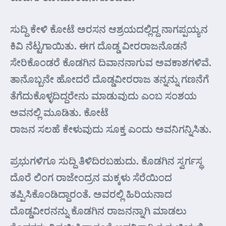
ಸುದ್ದಿ ಕೇಳಿ ಕೋಟೆ ಅರಸನ ಆಶ್ರಯದಲ್ಲಿದ್ದ ನಾಗಪ್ಪಯ್ಯನ
ಕಿವಿ ನೆಟ್ಟಗಾಯಿತು. ಈಗ ದೊಡ್ಡ ವೀರರಾಜನೊಡನೆ
ಸೇರಿಕೊಂಡರೆ ಕೊಡಗಿನ ದಿವಾನನಾಗುವ ಅವಕಾಶಗಳಿವೆ.
ತಾನೊಬ್ಬನೇ ಹೋದರೆ ದೊಡ್ಡವೀರರಾಜ ತನ್ನನ್ನು ಗಣನೆಗೆ
ತೆಗೆದುಕೊಳ್ಳದಿದ್ದರೇನು ಮಾಡುವುದು ಎಂಬ ಸಂಶಯ
ಅವನಲ್ಲಿ ಮೂಡಿತು. ಕೋಟೆ
ರಾಜನ ಸಲಹೆ ಕೇಳುವುದು ಸೂಕ್ತ ಎಂದು ಅವನಿಗನ್ನಿಸಿತು.
ಪ್ರಭುಗಳಿಗೂ ಸುದ್ದಿ ತಿಳಿದಿರಬಹುದು. ಕೊಡಗಿನ ಸ್ವರ್ಗಸ್ಥ
ದೊರೆ ಲಿಂಗ ರಾಜೇಂದ್ರನ ಮಕ್ಕಳು ಸೆರೆಯಿಂದ
ತಪ್ಪಿಸಿಕೊಂಡಿದ್ದಾರಂತೆ. ಅವರಲ್ಲಿ ಹಿರಿಯನಾದ
ದೊಡ್ಡವೀರನನ್ನು ಕೊಡಗಿನ ರಾಜನನ್ನಾಗಿ ಮಾಡಲು