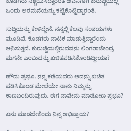
ಕೊಡಗರು ನಿಶ್ಚಯಿಸಿದ್ದಾರಂತೆ ಅವನಿಗಾಗಿ ಕುರುಚ್ಚಿಯಲ್ಲಿ
ಒಂದು ಅರಮನೆಯನ್ನು ಕಟ್ಟಿಕೊಟ್ಟಿದ್ದಾರಂತೆ.
ಸುದ್ದಿಯನ್ನು ಕೇಳಿದ್ದೇನೆ. ನನ್ನಲ್ಲಿ ಕೆಲವು ಸಂಶಯಗಳು
ಮೂಡಿವೆ. ಕೊಡಗರು ನಾಟಕ ಮಾಡುತ್ತಿದ್ದಾರೆಂದು
ಅನಿಸುತ್ತದೆ. ಕುರುಚ್ಚಿಯಲ್ಲಿರುವವನು ಲಿಂಗರಾಜೇಂದ್ರ
ಮಗನೇ ಎಂಬುದನ್ನು ಖಚಿತಪಡಿಸಿಕೊಂಡಿದ್ದೀಯಾ?
ಹೌದು ಪ್ರಭೂ. ನನ್ನ ಕಡೆಯವರು ಅದನ್ನು ಖಚಿತ
ಪಡಿಸಿಕೊಂಡ ಮೇಲೆಯೇ ನಾನು ನಿಮ್ಮನ್ನು
ಕಾಣಬಂದಿರುವುದು. ಈಗ ನಾವೇನು ಮಾಡೋಣ ಪ್ರಭೂ?
ಏನು ಮಾಡಬೇಕೆಂದು ನಿನ್ನ ಅಭಿಪ್ರಾಯ?