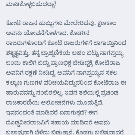
ಮಾಡಿಕೊಳ್ಳಬಹುದಲ್ಲಾ?
ಕೋಟೆ ರಾಜನ ಹುಬ್ಬುಗಳು ಮೇಲೇರಿದವು. ಕ್ಷಣಕಾಲ
ಅವನು ಯೋಚನೆಗೊಳಗಾದ. ಕೊಡಗಿನ
ರಾಜರುಗಳೊಂದಿಗೆ ಕೋಟೆ ರಾಜರುಗಳಿಗೆ ಲಾಗಾಯ್ತಿನಿಂದ
ಶತೃತ್ವವಿತ್ತು. ತನ್ನ ಬ್ರಾಹ್ಮಣಿಕೆಯ ಅಹಂ ಬಿಟ್ಟು ನಾಗಪ್ಪಯ್ಯ
ಬಂದು ಕಾಲಿಗೆ ಬಿದ್ದು ಪ್ರಾಣಭಿಕ್ಷ ಬೇಡಿದ್ದಕ್ಕೆ ಕೋಟೆರಾಜ
ಅವನಿಗೆ ರಕ್ಷಣೆ ನೀಡಿದ್ದ. ಅವನಿಗೆ ನಾಗಪ್ಪಯ್ಯನ ಸಕಲ
ಕಲ್ಯಾಣ ಗುಣಗಳ ಪರಿಚಯವಿದ್ದುದರಿಂದ ಕೋಟೆರಾಜ ಈ
ಹಾರುವನನ್ನು ನಂಬಿರಲಿಲ್ಲ. ಇವನ ತಲೆಯಲ್ಲಿ ಪ್ರಚಂಡ
ರಾಜಕಾರಣಿಯ ಆಲೋಚನೆಗಳು ಮೂಡುತ್ತಿವೆ.
ಇವನಂದಂತೆ ಮಾಡಿದರೆ ಏನಾಗುತ್ತದೆ? ಈಗ
ದೊಡ್ಡವೀರರಾಜನಿಗೆ ಸಹಾಯ ಮಾಡಿದರೆ ಅವನು
ಬಲಾಢ್ಯನಾಗಿ ಬೆಳೆದು ಬಿಡುತ್ತಾನೆ. ಕೊಡಗು ಬಲಿಷ್ಠವಾದರೆ