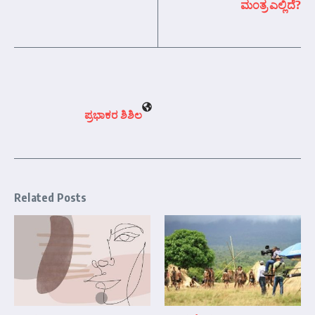
ಮಂತ್ರ ಎಲ್ಲಿದೆ?
ಪ್ರಭಾಕರ ಶಿಶಿಲ
Related Posts