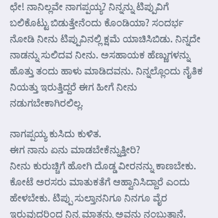
ಛೇ! ನಾನಿಲ್ಲವೇ ನಾಗಪ್ಪಯ್ಯ? ನಿನ್ನನ್ನು ಟಿಪ್ಪುವಿಗೆ
ಬಲಿಕೊಟ್ಟು ಬಿಡುತ್ತೇನೆಂದು ಕೊಂಡಿಯಾ? ಸಂದರ್ಭ
ನೋಡಿ ನೀನು ಟಿಪ್ಪುವಿನಲ್ಲಿ ಕ್ಷಮೆ ಯಾಚಿಸಿಬಿಡು. ನಿನ್ನದೇ
ನಾಡನ್ನು ಸುಲಿದವ ನೀನು. ಅಸಹಾಯಕ ಹೆಣ್ಣುಗಳನ್ನು
ಹೊತ್ತು ತಂದು ಹಾಳು ಮಾಡಿದವನು. ನಿನ್ನಲ್ಲೊಂದು ನೈತಿಕ
ನಿಯತ್ತು ಇರುತ್ತಿದ್ದರೆ ಈಗ ಹೀಗೆ ನೀನು
ನಡುಗಬೇಕಾಗಿರಲಿಲ್ಲ.
ನಾಗಪ್ಪಯ್ಯ ಕುಸಿದು ಕುಳಿತ.
ಈಗ ನಾನು ಏನು ಮಾಡಬೇಕೆನ್ನುತ್ತೀರಿ?
ನೀನು ಕುರುಚ್ಚಿಗೆ ಹೋಗಿ ದೊಡ್ಡ ವೀರನನ್ನು ಕಾಣಬೇಕು.
ಕೋಟೆ ಅರಸರು ಮಾತುಕತೆಗೆ ಆಹ್ವಾನಿಸಿದ್ದಾರೆ ಎಂದು
ಹೇಳಬೇಕು. ಟಿಪ್ಪು ಸುಲ್ತಾನನಿಗೂ ನಿನಗೂ ವೈರ
ಇರುವುದರಿಂದ ನಿನ್ನ ಮಾತನ್ನು ಅವನು ನಂಬುತ್ತಾನೆ.