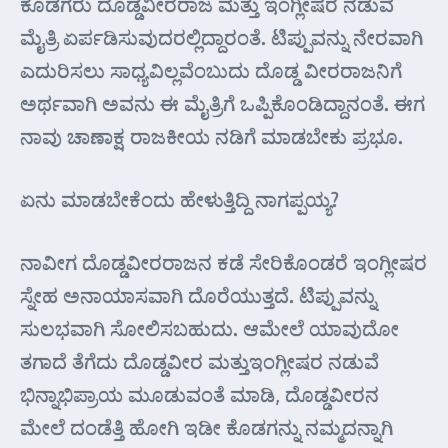
ಕೊಡಗರು ದೊಡ್ಡವೀರರಾಜ ಮತ್ತು ಇಂಗ್ಲೀಷರ ನಡುವೆ
ಮೈತ್ರಿ ಏರ್ಪಡಿಸುವುದರಲ್ಲಿದ್ದಾರಂತೆ. ಟಿಪ್ಪುವನ್ನು ನೇರವಾಗಿ
ಎದುರಿಸಲು ಸಾಧ್ಯವಿಲ್ಲವೆಂಬುದು ದೊಡ್ಡ ವೀರರಾಜನಿಗೆ
ಅರ್ಥವಾಗಿ ಅವನು ಈ ಮೈತ್ರಿಗೆ ಒಪ್ಪಿಕೊಂಡಿದ್ದಾನಂತೆ. ಈಗ
ನಾವು ಚಾಣಾಕ್ಷ ರಾಜಕೀಯ ನಡಿಗೆ ಮಾಡಬೇಕು ಪ್ರಭೂ.
ಏನು ಮಾಡಬೇಕೆಂದು ಹೇಳುತ್ತಿದ್ದಿ ನಾಗಪ್ಪಯ್ಯ?
ನಾವೀಗ ದೊಡ್ಡವೀರರಾಜನ ಕಡೆ ಸೇರಿಕೊಂಡರೆ ಇಂಗ್ಲೀಷರ
ಸ್ನೇಹ ಅನಾಯಾಸವಾಗಿ ದೊರೆಯುತ್ತದೆ. ಟಿಪ್ಪುವನ್ನು
ಸುಲಭವಾಗಿ ಸೋಲಿಸಬಹುದು. ಆಮೇಲೆ ಯಾವುದೋ
ತಗಾದೆ ತೆಗೆದು ದೊಡ್ಡವೀರ ಮತ್ತು‌ಇಂಗ್ಲೀಷರ ನಡುವೆ
ಭಿನ್ನಾಭಿಪ್ರಾಯ ಮೂಡುವಂತೆ ಮಾಡಿ, ದೊಡ್ಡವೀರನ
ಮೇಲೆ ದಂಡೆತ್ತಿ ಹೋಗಿ ಇಡೀ ಕೊಡಗನ್ನು ನಮ್ಮದನ್ನಾಗಿ