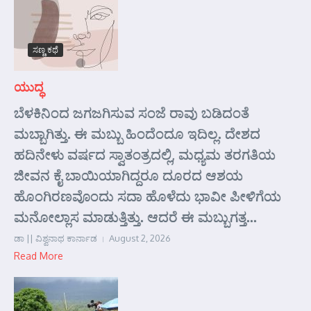
ಸಣ್ಣ ಕಥೆ
ಯುದ್ಧ
ಬೆಳಕಿನಿಂದ ಜಗಜಗಿಸುವ ಸಂಜೆ ರಾವು ಬಡಿದಂತೆ
ಮಬ್ಬಾಗಿತ್ತು. ಈ ಮಬ್ಬು ಹಿಂದೆಂದೂ ಇದಿಲ್ಲ. ದೇಶದ
ಹದಿನೇಳು ವರ್ಷದ ಸ್ವಾತಂತ್ರದಲ್ಲಿ, ಮಧ್ಯಮ ತರಗತಿಯ
ಜೀವನ ಕೈ ಬಾಯಿಯಾಗಿದ್ದರೂ ದೂರದ ಆಶಯ
ಹೊಂಗಿರಣವೊಂದು ಸದಾ ಹೊಳೆದು ಭಾವೀ ಪೀಳಿಗೆಯ
ಮನೋಲ್ಲಾಸ ಮಾಡುತ್ತಿತ್ತು. ಆದರೆ ಈ ಮಬ್ಬುಗತ್ತ...
ಡಾ || ವಿಶ್ವನಾಥ ಕಾರ್ನಾಡ
August 2, 2026
Read More