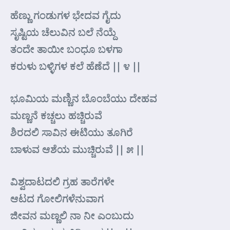
ಹೆಣ್ಣು ಗಂಡುಗಳ ಭೇದವ ಗೈದು
ಸೃಷ್ಟಿಯ ಚೆಲುವಿನ ಬಲೆ ನೆಯ್ದೆ
ತಂದೇ ತಾಯೀ ಬಂಧೂ ಬಳಗಾ
ಕರುಳು ಬಳ್ಳಿಗಳ ಕಲೆ ಹೆಣೆದೆ || ೪ ||
ಭೂಮಿಯ ಮಣ್ಣಿನ ಬೊಂಬೆಯು ದೇಹವ
ಮಣ್ಣನೆ ಕಚ್ಚಲು ಹಚ್ಚಿರುವೆ
ಶಿರದಲಿ ಸಾವಿನ ಈಟಿಯು ತೂಗಿರೆ
ಬಾಳುವ ಆಶೆಯ ಮುಚ್ಚಿರುವೆ || ೫ ||
ವಿಶ್ವದಾಟದಲಿ ಗ್ರಹ ತಾರೆಗಳೇ
ಆಟದ ಗೋಲಿಗಳೆನುವಾಗ
ಜೀವನ ಮಣ್ಣಲಿ ನಾ ನೀ ಎಂಬುದು