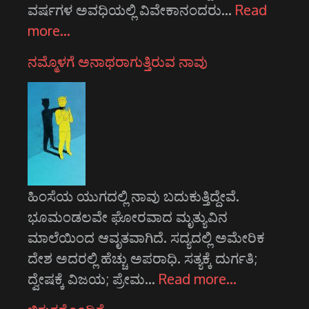
ವರ್ಷಗಳ ಅವಧಿಯಲ್ಲಿ ವಿವೇಕಾನಂದರು…
Read
more…
ನಮ್ಮೊಳಗೆ ಅನಾಥರಾಗುತ್ತಿರುವ ನಾವು
ಹಿಂಸೆಯ ಯುಗದಲ್ಲಿ ನಾವು ಬದುಕುತ್ತಿದ್ದೇವೆ.
ಭೂಮಂಡಲವೇ ಘೋರವಾದ ಮೃತ್ಯುವಿನ
ಮಾಲೆಯಿಂದ ಆವೃತವಾಗಿದೆ. ಸದ್ಯದಲ್ಲಿ ಅಮೇರಿಕ
ದೇಶ ಅದರಲ್ಲಿ ಹೆಚ್ಚು ಅಪರಾಧಿ. ಸತ್ಯಕ್ಕೆ ದುರ್ಗತಿ;
ದ್ವೇಷಕ್ಕೆ ವಿಜಯ; ಪ್ರೇಮ…
Read more…