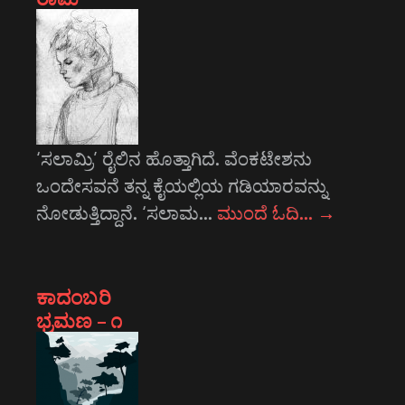
‘ಸಲಾಮ್ರಿ’ ರೈಲಿನ ಹೊತ್ತಾಗಿದೆ. ವೆಂಕಟೇಶನು
ಒಂದೇಸವನೆ ತನ್ನ ಕೈಯಲ್ಲಿಯ ಗಡಿಯಾರವನ್ನು
ನೋಡುತ್ತಿದ್ದಾನೆ. ‘ಸಲಾಮ…
ಮುಂದೆ ಓದಿ…
→
ಕಾದಂಬರಿ
ಭ್ರಮಣ – ೧