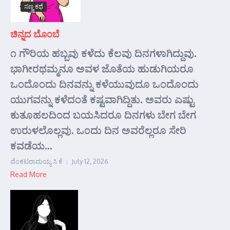
ಸಣ್ಣ ಕಥೆ
ಚಿನ್ನದ ಬೊಂಬೆ
೧ ಗೌರಿಯ ಹಬ್ಬವು ಕಳೆದು ಕೆಲವು ದಿನಗಳಾಗಿದ್ದುವು.
ಭಾಗೀರಥಮ್ಮನೂ ಅವಳ ಜೊತೆಯ ಹುಡುಗಿಯರೂ
ಒಂದೊಂದು ದಿನವನ್ನು ಕಳೆಯುವುದೂ ಒಂದೊಂದು
ಯುಗವನ್ನು ಕಳೆದಂತೆ ಕಷ್ಟವಾಗಿದ್ದಿತು. ಅವರು ಎಷ್ಟು
ಕುತೂಹಲದಿಂದ ಬಯಸಿದರೂ ದಿನಗಳು ಬೇಗ ಬೇಗ
ಉರುಳಲೊಲ್ಲವು. ಒಂದು ದಿನ ಅವರೆಲ್ಲರೂ ಸೇರಿ
ಕವಡೆಯ...
ವೆಂಕಟರಾಮಯ್ಯ ಸಿ ಕೆ
July 12, 2026
Read More