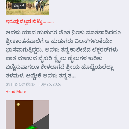
ಸಣ್ಣ ಕಥೆ
ಇರುವುದೆಲ್ಲವ ಬಿಟ್ಟು………
ಅವಳು ಯಾವ ಹುಡುಗರ ಜೊತ ನಿಂತು ಮಾತನಾಡಿದರೂ
ಶ್ರೀಕಾಂತನಪಾಲಿಗೆ ಆ ಹುಡುಗರು ವಿಲನ್‌ಗಳಂತೆಯೇ
ಭಾಸವಾಗುತ್ತಿದ್ದರು. ಅವಳು ತನ್ನ ಕಾಲೇಜಿನ ಲೆಕ್ಚರರ್‌ಗಳು
ಪಾಠ ಮಾಡುವ ವೈಖರಿ ಸ್ಟೈಲು ಹೈಲುಗಳ ಕುರಿತು
ಬಣ್ಣಿಸುವಾಗಲೂ ಕೇಳಲಾಗದೆ ಶ್ರೀಯ ಹೊಟ್ಟೆಯಲೆಲ್ಲಾ
ತಳಮಳ. ಅಷ್ಟೇಕೆ ಅವಳು ತನ್ನ ತ...
ಡಾ || ಬಿ ಎಲ್ ವೇಣು
July 26, 2026
Read More