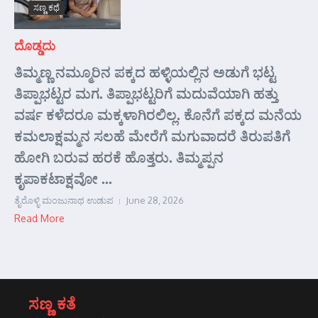
ಸಣ್ಣ ಕಥೆ
ದೊಡ್ಡದು
ತಿಮ್ಮಣ್ಣ ನಮ್ಮೂರಿನ ಪಕ್ಕದ ಹಳ್ಳಿಯಲ್ಲಿನ ಅಡುಗೆ ಭಟ್ಟ
ತಿಪ್ಪಾಭಟ್ಟರ ಮಗ. ತಿಪ್ಪಾಭಟ್ಟರಿಗೆ ಮದುವೆಯಾಗಿ ಹತ್ತು
ವರ್ಷ ಕಳೆದರೂ ಮಕ್ಕಳಾಗಿರಲಿಲ್ಲ. ಕೊನೆಗೆ ಪಕ್ಕದ ಮನೆಯ
ಕಮಲಾಕ್ಷಮ್ಮನ ಸಲಹೆ ಮೇರೆಗೆ ಮಗುವಾದರೆ ತಿರುಪತಿಗೆ
ಹೋಗಿ ಬರುವ ಹರಕೆ ಹೊತ್ತರು. ತಿಮ್ಮಪ್ಪನ
ಕೃಪಾಕಟಾಕ್ಷವೋ ...
ತೈರೊಳ್ಳಿ ಮಂಜುನಾಥ ಉಡುಪ
June 28, 2026
Read More
ಸಣ್ಣ ಕತೆ