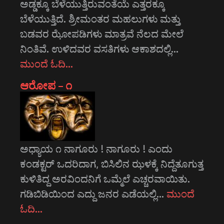
ಅಡ್ಡಕ್ಕೂ ಬೆಳೆಯುತ್ತಿರುವಂತೆಯೆ ಎತ್ತರಕ್ಕೂ
ಬೆಳೆಯುತ್ತಿದೆ. ಶ್ರೀಮಂತರ ಮಹಲುಗಳು ಮತ್ತು
ಬಡವರ ಝೋಪಡಿಗಳು ಮಾತ್ರವೆ ನೆಲದ ಮೇಲೆ
ನಿಂತಿವೆ. ಉಳಿದವರ ವಸತಿಗಳು ಆಕಾಶದಲ್ಲಿ…
ಮುಂದೆ ಓದಿ…
ಆರೋಪ – ೧
ಅಧ್ಯಾಯ ೧ ನಾಗೂರು ! ನಾಗೂರು ! ಎಂದು
ಕಂಡಕ್ಟರ್ ಒದರಿದಾಗ, ಬಿಸಿಲಿನ ಝಳಕ್ಕೆ ನಿದ್ದೆತೂಗುತ್ತ
ಕುಳಿತಿದ್ದ ಅರವಿಂದನಿಗೆ ಒಮ್ಮೆಲೆ ಎಚ್ಚರವಾಯಿತು.
ಗಡಿಬಿಡಿಯಿಂದ ಎದ್ದು ಜನರ ಎಡೆಯಲ್ಲಿ…
ಮುಂದೆ
ಓದಿ…