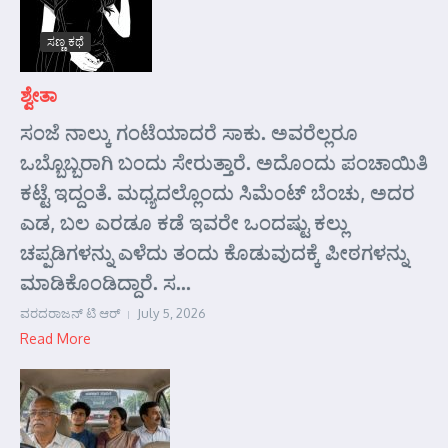
ಸಣ್ಣ ಕಥೆ
ಶ್ವೇತಾ
ಸಂಜೆ ನಾಲ್ಕು ಗಂಟೆಯಾದರೆ ಸಾಕು. ಅವರೆಲ್ಲರೂ
ಒಬ್ಬೊಬ್ಬರಾಗಿ ಬಂದು ಸೇರುತ್ತಾರೆ. ಅದೊಂದು ಪಂಚಾಯಿತಿ
ಕಟ್ಟೆ ಇದ್ದಂತೆ. ಮಧ್ಯದಲ್ಲೊಂದು ಸಿಮೆಂಟ್ ಬೆಂಚು, ಅದರ
ಎಡ, ಬಲ ಎರಡೂ ಕಡೆ ಇವರೇ ಒಂದಷ್ಟು ಕಲ್ಲು
ಚಪ್ಪಡಿಗಳನ್ನು ಎಳೆದು ತಂದು ಕೊಡುವುದಕ್ಕೆ ಪೀಠಗಳನ್ನು
ಮಾಡಿಕೊಂಡಿದ್ದಾರೆ. ಸ...
ವರದರಾಜನ್ ಟಿ ಆರ್
July 5, 2026
Read More