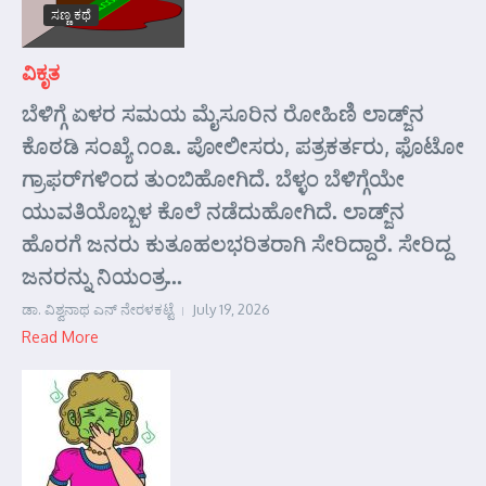
ಸಣ್ಣ ಕಥೆ
ವಿಕೃತ
ಬೆಳಿಗ್ಗೆ ಏಳರ ಸಮಯ ಮೈಸೂರಿನ ರೋಹಿಣಿ ಲಾಡ್ಜ್‌ನ
ಕೊಠಡಿ ಸಂಖ್ಯೆ ೧೦೩. ಪೋಲೀಸರು, ಪತ್ರಕರ್ತರು, ಫೊಟೋ
ಗ್ರಾಫರ್‌ಗಳಿಂದ ತುಂಬಿಹೋಗಿದೆ. ಬೆಳ್ಳಂ ಬೆಳಿಗ್ಗೆಯೇ
ಯುವತಿಯೊಬ್ಬಳ ಕೊಲೆ ನಡೆದುಹೋಗಿದೆ. ಲಾಡ್ಜ್‌ನ
ಹೊರಗೆ ಜನರು ಕುತೂಹಲಭರಿತರಾಗಿ ಸೇರಿದ್ದಾರೆ. ಸೇರಿದ್ದ
ಜನರನ್ನು ನಿಯಂತ್ರ...
ಡಾ. ವಿಶ್ವನಾಥ ಎನ್ ನೇರಳಕಟ್ಟೆ
July 19, 2026
Read More