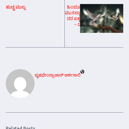
ಹುಚ್ಚ ಮುಲ್ಲ
ಹಿಂದೂ
ಮುಸಲ್ಮಾ
ನರ ಐಕ್ಯ
– ೭
ವೃಷಭೇಂದ್ರಾಚಾರ್‍ ಅರ್ಕಸಾಲಿ
Related Posts