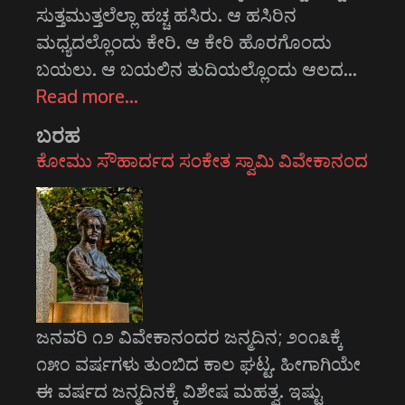
ಸುತ್ತಮುತ್ತಲೆಲ್ಲಾ ಹಚ್ಚ ಹಸಿರು. ಆ ಹಸಿರಿನ
ಮಧ್ಯದಲ್ಲೊಂದು ಕೇರಿ. ಆ ಕೇರಿ ಹೊರಗೊಂದು
ಬಯಲು. ಆ ಬಯಲಿನ ತುದಿಯಲ್ಲೊಂದು ಆಲದ…
Read more…
ಬರಹ
ಕೋಮು ಸೌಹಾರ್ದದ ಸಂಕೇತ ಸ್ವಾಮಿ ವಿವೇಕಾನಂದ
ಜನವರಿ ೧೨ ವಿವೇಕಾನಂದರ ಜನ್ಮದಿನ; ೨೦೧೩ಕ್ಕೆ
೧೫೦ ವರ್ಷಗಳು ತುಂಬಿದ ಕಾಲ ಘಟ್ಟ. ಹೀಗಾಗಿಯೇ
ಈ ವರ್ಷದ ಜನ್ಮದಿನಕ್ಕೆ ವಿಶೇಷ ಮಹತ್ವ. ಇಷ್ಟು