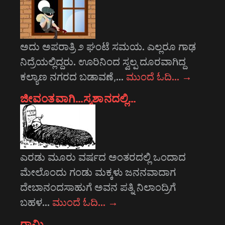
ಅದು ಅಪರಾತ್ರಿ ೨ ಘಂಟೆ ಸಮಯ. ಎಲ್ಲರೂ ಗಾಢ
ನಿದ್ರೆಯಲ್ಲಿದ್ದರು. ಊರಿನಿಂದ ಸ್ವಲ್ಪ ದೂರವಾಗಿದ್ದ
ಕಲ್ಯಾಣ ನಗರದ ಬಡಾವಣೆ,…
ಮುಂದೆ ಓದಿ…
→
ಜೀವಂತವಾಗಿ…ಸ್ಮಶಾನದಲ್ಲಿ…
ಎರಡು ಮೂರು ವರ್ಷದ ಅಂತರದಲ್ಲಿ ಒಂದಾದ
ಮೇಲೊಂದು ಗಂಡು ಮಕ್ಕಳು ಜನನವಾದಾಗ
ದೇಬಾನಂದಸಾಹುಗೆ ಅವನ ಪತ್ನಿ ನಿಲಾಂದ್ರಿಗೆ
ಬಹಳ…
ಮುಂದೆ ಓದಿ…
→
ರಾಮಿ