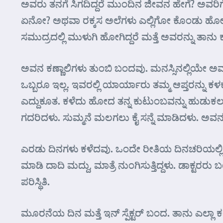
ಅವರು ತನಗೆ ಸಿಗದಿದ್ದರೆ ಮುಂದಿನ ಜೀವನ ಹೇಗೆ? ಅವರಿಗೆ
ಏನೋ? ಅಥವಾ ರಕ್ಕಸ ಅಲೆಗಳು ಎಲ್ಲಿಗೋ ಕೊಂಡು ಹೋಗಿ ಯಾ
ಸಮುದ್ರದಲ್ಲಿ ಮುಳುಗಿ ಹೋಗಿದ್ದರೆ ಮತ್ತೆ ಅವರನ್ನು ತಾನು 
ಅವನ ಕಣ್ಣಾಲಿಗಳು ತುಂಬಿ ಬಂದವು. ಮನಸ್ಸಿನಲ್ಲಿಯೇ ಅವನು
ಒಬ್ಬರೂ ಇಲ್ಲ. ಇವರಲ್ಲಿ ಯಾರ್ಯಾರು ತಮ್ಮ ಆಪ್ತರನ್
ಎದ್ದುಕೂತ. ಕಳೆದು ಹೋದ ತನ್ನ ಕುಟುಂಬವನ್ನು ಹುಡುಕಲ
ಗದರಿದಳು. ಸುಮ್ಮನೆ ಮಲಗಲು ಕೈ ಸನ್ನೆ ಮಾಡಿದಳು. ಅವನು 
ಎರಡು ದಿನಗಳು ಕಳೆದವು. ಒಂದೇ ರೀತಿಯ ದಿನಚರಿಯಲ್ಲಿ. ಅವನ
ಮಾಡಿ ದಾದಿ ಮದ್ದು, ಮಾತ್ರೆ ನುಂಗಿಸುತ್ತಿದ್ದಳು. ಡಾಕ್
ಪರಿಸ್ಥಿತಿ.
ಮೂರನೆಯ ದಿನ ಮತ್ತೆ ಇನ್ ಸ್ಪೆಕ್ಟರ್ ಬಂದ. ತಾನು ಎಲ್ಲ