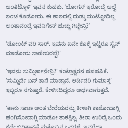
ಅಂತಿಟ್ಕೊಳಿ’ ಇವನ ಕುಹಕು. ‘ಬೋಗಸ್ ಇರೋದ್ಕೆ ಅಲ್ವೆ
ಲಂಚ ಕೊಡೋದು. ಈ ಕಾಲದಲ್ಲಿ ದುಡ್ಡು ಮುಟ್ಟೋದಿಲ್ಲ
ಅಂತಾನಂದ್ರೆ ಇವನಿಗೇನ್ ಹುಚ್ಚು ಗಿಚ್ಚೇನ್ರಿ?’
‘ಡೋಂಟ್ ವರಿ ಸಾರ್. ಇವನು ಏನೇ ಕೊಕ್ಕೆ ಇಟ್ಟರೂ ಸೈನ್
ಮಾಡೋರು ಸಾಹೇಬರಲ್ವೆ?’
‘ಇವನು ಸುಮ್ನಿರ್ತಾನೇನ್ರಿ?’ ಕಂಟ್ರಾಕ್ಟರನ ಹಪಹಪಿಕೆ.
‘ಸುಮ್ನಿರ್ದೆ ಏನ್ ತಾನೆ ಮಾಡ್ತಾನೆ. ಆರ್ಡಿನರಿ ಗುಮಾಸ್ತ’
ಇಬ್ಬರೂ ನಗುತ್ತಾರೆ. ಕೇಳಿಸದಿದ್ದರೂ ಅರ್ಥವಾಗುತ್ತದೆ.
‘ತಾನು ಸಾಚಾ ಅಂತ ಬೇರೆಯರನ್ನು ಕೀಳಾಗಿ ಕಾಣೋದಾಗ್ಲಿ
ಹಂಗಿಸೋದಾಗ್ಲಿ ಮಾಡೋ ತಾಕತ್ತಿಲ್ಲ. ತೀರಾ ಉರಿದ್ರೆ ಒಂದು
ಕಥೇ ಬರಿತಾನಷ್ಟೆ ಮತ್ತೊಬ್ಬನ ಒಗ್ಗರಣೆ. ಇವರೆಲ್ಲಾ