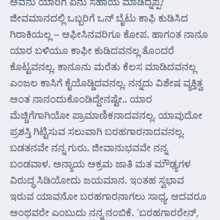
ಅವನು ಯಾರಿಗೆ ಏನು ಸಹಾಯ ಮಾಡಿದ್ನಪ್ಪ?
ಜೀವಮಾನದಲ್ಲಿ ಒಬ್ಬರಿಗೆ ಒನ್ ಬೈಟು ಕಾಫಿ ಕುಡಿಸಿದ
ಗಿರಾಕಿಯಲ್ಲ – ಆಫೀಸಿನವರಿಗೂ ಕೋಪ. ಹಾಗಂತ ನಾನೂ
ಯಾರ ಬಳಿಯೂ ಕಾಫೀ ಕುಡಿದವನಲ್ಲ ತೊಂದರೆ
ಕೊಟ್ಟವನಲ್ಲ. ಕಾನೂನು ಮರೆತು ಕೆಲಸ ಮಾಡಿದವನಲ್ಲ
ಎಂಜಲ ಕಾಸಿಗೆ ಕೈಯೊಡ್ಡಿದವನಲ್ಲ. ನನ್ನದು ವಿಶೇಷ ವ್ಯಕ್ತಿತ್ವ
ಅಂತ ನಾನಂದುಕೊಂಡಿದ್ದೇನಷ್ಟೇ.. ಯಾರ
ಮೆಚ್ಚಿಗೆಗಾಗಿಯೋ ಪ್ರಾಮಾಣಿಕನಾದವನಲ್ಲ. ಯಾವುದೋ
ಪ್ರಶಸ್ತಿ ಗಿಟ್ಟಿಸುವ ಸಲುವಾಗಿ ಬರಹಗಾರನಾದವನಲ್ಲ.
ಬಡತನವೇ ನನ್ನ ಗುರು. ಜೀವಾನುಭವವೇ ನನ್ನ
ಬಂಡವಾಳ. ಅನ್ಯಾಯ ಅಕ್ರಮ ಜಾತಿ ಮತ ಮೌಢ್ಯಗಳ
ವಿರುದ್ಧ ಸಿಡಿಯೋದು ಜಯಮಾನ. ಇಂತಹ ಸ್ವಭಾವ
ಇರುವ ಯಾವನೋ ಬರಹಗಾರನಾಗಲು ಸಾಧ್ಯ. ಆದವರೂ
ಅಂಥವರೇ ಎಂಬುದು ನನ್ನ ನಂಬಿಕೆ. ‘ಬರಹಗಾರರೇನ್,