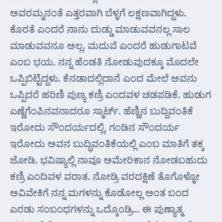
ಅವರಮ್ಮನಂತೆ ಎತ್ತರವಾಗಿ ಬೆಳ್ಳಗೆ ಲಕ್ಷಣವಾಗಿದ್ದಳು.
ಕೊರತೆ ಎಂದರೆ ನಾನು ದುಡ್ಡು ಮಾಡುವವನಲ್ಲ ಸಾಲ
ಮಾಡುವವನೂ ಅಲ್ಲ. ಮದುವೆ ಎಂದರೆ ಹುಡುಗಾಟವೆ
ಎಂಬ ಭಯ. ನನ್ನ ಹೆಂಡತಿ ನೋಡುವುದಕ್ಕೂ ಮೊದಲೇ
ಒಪ್ಪಿಬಿಟ್ಟಿದ್ದಳು. ಕೆನಡಾದಲ್ಲಿದಾನೆ ಎಂದ ಮೇಲೆ ಅವನು
ಒಪ್ಪಿದರೆ ಹರಿಣಿ ಪುಣ್ಯ ಕಣ್ರಿ ಎಂದವಳ ಚಡಪಡಿಕೆ. ಹುಡುಗ
ಎಣ್ಣೆಗೆಂಪಿನವನಾದರೂ ಸ್ಮಾರ್ಟ್. ಹೆಣ್ಣಿನ ಬುದ್ದಿವಂತಿಕೆ
ಇರೋದು ಸೌಂದರ್ಯದಲ್ಲಿ, ಗಂಡಿನ ಸೌಂದರ್ಯ
ಇರೋದು ಅವನ ಬುದ್ಧಿವಂತಿಕೆಯಲ್ಲಿ ಎಂಬ ಮಾತಿಗೆ ತಕ್ಕ
ಜೋಡಿ. ಭವಿಷ್ಯಾಲ್ಲಿ ನಾವೂ ಅಮೇರಿಕಾನ ನೋಡಬಹುದು
ಕಣ್ರಿ ಎಂದಿವಳ ವರಾತ. ನೋಡ್ರಿ ವರದಕ್ಷಿಣೆ ತೊಗೊಳ್ಳೋ
ಅವಿವೇಕಿಗೆ ನನ್ನ ಮಗಳನ್ನು ಕೊಡೋಲ್ಲ ಅಂತ ಬಂದ
ಎರಡು ಸಂಬಂಧಗಳನ್ನು ಒದ್ಕೊಂಡ್ರಿ… ಈ ಪುಣ್ಯಾತ್ಮ