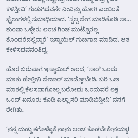
ಕಳಿಸ್ತೀವಿ’ ಗುಡುಗಿದವನೇ ನೀವಿನ್ನು ಹೋಗಿ ಎಂಬಂತೆ
ಫೈಲುಗಳಲ್ಲಿ ಸಮಾಧಿಯಾದ. ‘ಸ್ವಲ್ಪ ಬೇಗ ಮಾಡಿಕೊಡಿ ಸಾ…
ತುಂಬಾ ಒಳ್ಳೇರು ಲಂಚ ಗಿಂಚ ಮುಟ್ಟೊರಲ್ಲ
ತೊಂದರೆನಲ್ಲಿದ್ದಾರೆ’ ಇಸ್ಮಾಯಿಲ್ ಗುಣಗಾನ ಮಾಡಿದ. ಆತ
ಕೇಳಿಸದವನಂತಿದ್ದ.
ಹೊರ ಬರುವಾಗ ಇಸ್ಮಾಯಿಲ್ ಅಂದ, ‘ಸಾರ್ ಒಂದು
ಮಾತು ಹೇಳ್ತೀನಿ ಬೇಜಾರ್ ಮಾಡ್ಕೋಬೇಡಿ. ಬರಿ ಒಣ
ಮಾತಲ್ಲಿ ಕೆಲಸವಾಗೋಲ್ಲ ಬರೋದು ಒಂದುವರೆ ಲಕ್ಷ
ಒಂದ್ ಐನೂರು ಕೊಡಿ ಎಲ್ಲಾ ಸರಿ ಮಾಡಿಬಿಡ್ತೀನಿ’ ನನಗೆ
ರೇಗಿತು.
‘ನನ್ನ ದುಡ್ಡು ತಗೊಳ್ಳೊಕೆ ನಾನು ಲಂಚ ಕೊಡಬೇಕೇನಯ್ಯಾ!