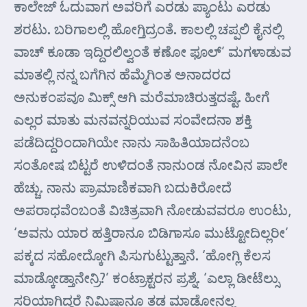
ಕಾಲೇಜ್ ಓದುವಾಗ ಅವರಿಗೆ ಎರಡು ಪ್ಯಾಂಟು ಎರಡು
ಶರಟು. ಬರಿಗಾಲಲ್ಲಿ ಹೋಗ್ತಿದ್ರಂತೆ. ಕಾಲಲ್ಲಿ ಚಪ್ಪಲಿ ಕೈನಲ್ಲಿ
ವಾಚ್ ಕೂಡಾ ಇದ್ದಿರಲಿಲ್ವಂತೆ ಕಣೋ ಫೂಲ್’ ಮಗಳಾಡುವ
ಮಾತಲ್ಲಿ ನನ್ನ ಬಗೆಗಿನ ಹೆಮ್ಮೆಗಿಂತ ಅನಾದರದ
ಅನುಕಂಪವೂ ಮಿಕ್ಸ್ ಆಗಿ ಮರೆಮಾಚಿರುತ್ತದಷ್ಟೆ. ಹೀಗೆ
ಎಲ್ಲರ ಮಾತು ಮನವನ್ನರಿಯುವ ಸಂವೇದನಾ ಶಕ್ತಿ
ಪಡೆದಿದ್ದರಿಂದಾಗಿಯೇ ನಾನು ಸಾಹಿತಿಯಾದನೆಂಬ
ಸಂತೋಷ ಬಿಟ್ಟರೆ ಉಳಿದಂತೆ ನಾನುಂಡ ನೋವಿನ ಪಾಲೇ
ಹೆಚ್ಚು. ನಾನು ಪ್ರಾಮಾಣಿಕವಾಗಿ ಬದುಕಿರೋದೆ
ಅಪರಾಧವೆಂಬಂತೆ ವಿಚಿತ್ರವಾಗಿ ನೋಡುವವರೂ ಉಂಟು,
‘ಅವನು ಯಾರ ಹತ್ತಿರಾನೂ ಬಿಡಿಗಾಸೂ ಮುಟ್ಟೋದಿಲ್ಲರೀ’
ಪಕ್ಕದ ಸಹೋದ್ಕೋಗಿ ಪಿಸುಗುಟ್ಟುತ್ತಾನೆ. ‘ಹೋಗ್ಲಿ ಕೆಲಸ
ಮಾಡ್ಕೋಡ್ತಾನೇನ್ರಿ?’ ಕಂಟ್ರಾಕ್ಟರನ ಪ್ರಶ್ನೆ. ‘ಎಲ್ಲಾ ಡೀಟೆಲ್ಸು
ಸರಿಯಾಗಿದ್ದರೆ ನಿಮಿಷಾನೂ ತಡ ಮಾಡೋನಲ್ಲ