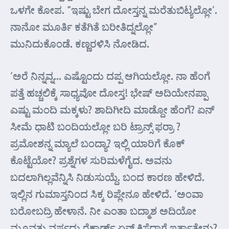
ಒಳಗೇ ಕೋಪ. “ಇಷ್ಟು ಬೇಗ ದೋಸ್ತನ್ನ ಮರೆತುಬಿಟ್ಯಲ್ಲೋ’.
ನಾನೋ ಮೂರ್ತಿ ಕತೆಗಿತೆ ಬರೀತಿದ್ನಲ್ಲೋ”
ಮುನಿದುಕೊಂಡೆ. ಕಣ್ಣರಳಿಸಿ ನೋಡಿದ.
‘ಅರೆ ನಿನ್ನವ್ನ… ಎಷ್ಟೊಂದು ದಪ್ಪ ಆಗಿಯಲ್ಲೋ. ನಾ ಹೆಂಗೆ
ಪತ್ತೆ ಹಚ್ಚಲಿಕ್ಕೆ ಸಾಧ್ಯವೋ ದೋಸ್ತ! ಭೇಷ್ ಅದಿಯೇನಪ್ಪಾ
ಎಷ್ಟು ಮಂದಿ ಮಕ್ಕಳು? ಶಾದಿಗೀದಿ ಮಾಡ್ದೋ ಹೆಂಗೆ? ಏನ್
ಸೀಮೆ ಧಾಟಿ ಬಂದಿಯಲ್ಲೋ ಬರಿ ಟ್ರಾನ್ಸ್ ಫರ್ರಾ ?
ಪ್ರಮೋಶನ್ನ ಮ್ಯಾಲೆ ಬಂದ್ಯಾ? ಇಲ್ಲಿ ಯಾರಿಗೆ ಕೊಕ್
ಕೊಟ್ಟೆಯೋ? ಪ್ರಶ್ನೆಗಳ ಸುರಿಮಳೆಗೈದ. ಅವನು
ಬದಲಾಗಿಲ್ಲವೆನ್ನಿಸಿ ನಿಡುಸುಯ್ದೆ. ಬಂದ ಕಾರಣ ಹೇಳಿದೆ.
ಇಲ್ಲಿನ ಗುಮಾಸ್ತನಿಂದ ಸಿಕ್ಕ ರಿಪ್ಲೇನೂ ಹೇಳಿದೆ. ‘ಅಂವಾ
ಬರೋಬದ್ರಿ ಹೇಳಾನೆ. ನೀ ಎಂತಾ ಬದ್ಮಾಶ ಅದಿಯೋ
ಮೂವತ್ತು ವರ್ಷದ್ದು ರೆಕಾರ್ಡ್ ಏನ್ ಕಿಸೆದಾಗೆ ಇರ್ತಾತೇನು?