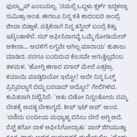
ಫುಲ್ಸ್ಟಾಪ್ ಎಂಬುದಿಲ್ಲ. ‘ನಮಲ್ಲಿ ಒಬ್ಬಳು ಕ್ಲರ್ಕ್ ಇದ್ದಳಲ್ಲಾ
ಸುಮಿತ್ರಾ ಅಂತ. ಈಗಲೂ ನಿನ್ನ ಕತಿ ಕಾದಂಬರಿ ಅಂದ್ರೆ
ಜೀವಾ ಬಿಡ್ತಾಳೆ. ಪತ್ರಿಕೆನಾಗೆ ನಿನ್ನ ತಸ್ವೀರ್ ಬಂದ್ರೆ ಕಿತ್ತು
ಇಟ್ಕಂತಾಳೆಲೆ. ಸಬ್ ಆಫೀಸಿನಾಗವ್ಳೆ ಒಮ್ಮೆ ನೋಡಿಯೇನ್
ಆಕೀನಾ… ಅವಳಿಗೆ ಲಗ್ನವೇ ಆಗಿಲ್ಲ ಮಾರಾಯ’ ಕುಶಾಲು
ಮಾಡಿದ. ನನಗೂ ಬಂದಿರುವ ಕೆಲಸವೇ ಆಗುತ್ತಿಲ್ಲವೆಂಬ
ತಳಮಳ. ‘ಹೋಗ್ಲಿ ಈಗಾರ ಪಗಾರ್ ಮೇಲೆ ಎಕ್ಸಟ್ರಾ
ಕಮಾಯಿ ಮಾಡ್ತಿದಿಯೋ ಇಲ್ವೋ? ಅದೇ ನಿನ್ನ ಓಲ್ಡ್
ಪ್ರಿನ್ಸಿಪಲ್ನಾಗೆ ಬಿದ್ದು ಬರಬಾದ್ ಆದ್ಯೋ?’ ಗೇಲಿಗಿಳಿದ.
ಕುಪಿತನಾಗಿ ದಿಟ್ಟಿಸಿದೆ- ‘ಆತು ಬಿಡೋ ನಿನ್ನಂತೋರು ನಮ್ಮ
ದೇಶಕ್ಕೆ ಅವಶ್ಯ ಬೇಕಾಗ್ಯದೆ. ಕೀಪ್ ಇಟ್ ಅಪ್’ ಅಂದ.
‘ದಣಿದು ಬಂದೀಯ ಮಧ್ಯಾಹ್ನ ಬಿಸಿಲು ಬೇರೆ ಅಗ್ದಿ ಅದೆ.
ರೆಸ್ಟ್ ತಗೋ ನಾಳೆ ಆಫೀಸಿಗೋದ್ರಾತು’ ಪಾನ್ ಜಿಗಿಯುತ್ತಾ