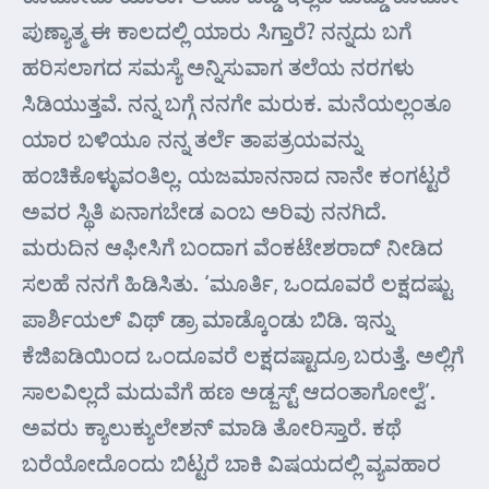
ಪುಣ್ಯಾತ್ಮ ಈ ಕಾಲದಲ್ಲಿ ಯಾರು ಸಿಗ್ತಾರೆ? ನನ್ನದು ಬಗೆ
ಹರಿಸಲಾಗದ ಸಮಸ್ಯೆ ಅನ್ನಿಸುವಾಗ ತಲೆಯ ನರಗಳು
ಸಿಡಿಯುತ್ತವೆ. ನನ್ನ ಬಗ್ಗೆ ನನಗೇ ಮರುಕ. ಮನೆಯಲ್ಲಂತೂ
ಯಾರ ಬಳಿಯೂ ನನ್ನ ತರ್ಲೆ ತಾಪತ್ರಯವನ್ನು
ಹಂಚಿಕೊಳ್ಳುವಂತಿಲ್ಲ. ಯಜಮಾನನಾದ ನಾನೇ ಕಂಗಟ್ಟರೆ
ಅವರ ಸ್ಥಿತಿ ಏನಾಗಬೇಡ ಎಂಬ ಅರಿವು ನನಗಿದೆ.
ಮರುದಿನ ಆಫೀಸಿಗೆ ಬಂದಾಗ ವೆಂಕಟೇಶರಾದ್ ನೀಡಿದ
ಸಲಹೆ ನನಗೆ ಹಿಡಿಸಿತು. ‘ಮೂರ್ತಿ, ಒಂದೂವರೆ ಲಕ್ಷದಷ್ಟು
ಪಾರ್ಶಿಯಲ್ ವಿಥ್ ಡ್ರಾ ಮಾಡ್ಕೊಂಡು ಬಿಡಿ. ಇನ್ನು
ಕೆಜಿ‌ಐಡಿಯಿಂದ ಒಂದೂವರೆ ಲಕ್ಷದಷ್ಟಾದ್ರೂ ಬರುತ್ತೆ. ಅಲ್ಲಿಗೆ
ಸಾಲವಿಲ್ಲದೆ ಮದುವೆಗೆ ಹಣ ಅಡ್ಜಸ್ಟ್ ಆದಂತಾಗೋಲ್ವೆ’.
ಅವರು ಕ್ಯಾಲುಕ್ಯುಲೇಶನ್ ಮಾಡಿ ತೋರಿಸ್ತಾರೆ. ಕಥೆ
ಬರೆಯೋದೊಂದು ಬಿಟ್ಟರೆ ಬಾಕಿ ವಿಷಯದಲ್ಲಿ ವ್ಯವಹಾರ