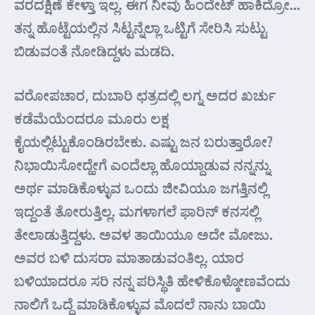
ವರದಕ್ಷಿಣೆ ಕೇಳ್ತಾ ಇಲ್ಲ. ಈಗ ನೀವು ಹಿಂದೇಟ್ ಹಾಕಿದ್ರೋ…
ತನ್ನ ಹೊಟ್ಟೆಯಲ್ಲಿನ ಸಿಟ್ಟನ್ನೆಲ್ಲಾ ಒಟ್ಟಿಗೆ ಸೇರಿಸಿ ಸುಟ್ಟು
ಬಿಡುವಂತೆ ನೋಡಿದ್ದಳು ಮಡದಿ.
ವರೋಪಚಾರ, ದುಬಾರಿ ಛತ್ರದಲ್ಲಿ ಲಗ್ನ ಅದರ ಖರ್ಚು
ಕಡೆಮೆಯೆಂದರೂ ಮೂರು ಲಕ್ಷ
ಕೈಯಲ್ಲಿಟ್ಟುಕೊಂಡಿರಬೇಕು. ಎಷ್ಟು ಜನ ಬರುತ್ತಾರೋ?
ನಿಭಾಯಿಸೋದ್ಹೇಗೆ ಎಂದೆಲ್ಲಾ ಹೊಯ್ದಾಡುವ ನನ್ನನ್ನು
ಅರ್ಥ ಮಾಡಿಕೊಳ್ಳುವ ಒಂದು ಜೀವಿಯೂ ಜಗತ್ತಿನಲ್ಲಿ
ಇದ್ದಂತೆ ತೋರುತ್ತಿಲ್ಲ. ಮಗಳಾಗಲೆ ಫಾರಿನ್ ಕನಸಲ್ಲಿ
ತೇಲಾಡುತ್ತಿದ್ದಳು. ಅವಳ ತಾಯಿಯೂ ಅದೇ ಮೋಜು.
ಅವರ ಬಳಿ ದುಸರಾ ಮಾತಾಡುವಂತಿಲ್ಲ. ಯಾರ
ಬಳಿಯಾದರೂ ಸರಿ ನನ್ನ ಪರಿಸ್ಥಿತಿ ಹೇಳಿಕೊಳ್ಕೋಣವೆಂದು
ನಾಲಿಗೆ ಒದ್ದೆ ಮಾಡಿಕೊಳ್ಳುವ ಮೊದಲೆ ನಾನು ಬಾಯಿ