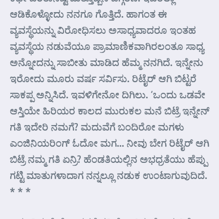
ಆಡಿಕೊಳ್ಳೋದು ನನಗೂ ಗೊತ್ತಿದೆ. ಹಾಗಂತ ಈ
ವ್ಯವಸ್ಥೆಯನ್ನು ವಿರೋಧಿಸಲು ಅಸಾಧ್ಯವಾದರೂ ಇಂತಹ
ವ್ಯವಸ್ಥೆಯ ನಡುವೆಯೂ ಪ್ರಾಮಾಣಿಕವಾಗಿರಲಂತೂ ಸಾಧ್ಯ
ಅನ್ನೋದನ್ನು ಸಾಬೀತು ಮಾಡಿದ ಹೆಮ್ಮ ನನಗಿದೆ. ಇನ್ನೇನು
ಇರೋದು ಮೂರು ವರ್ಷ ಸರ್ವಿಸು. ರಿಟೈರ್ ಆಗಿ ಬಿಟ್ಟರೆ
ಸಾಕಪ್ಪ ಅನ್ನಿಸಿದೆ. ಇವಳಿಗೇನೋ ದಿಗಿಲು. ‘ಒಂದು ಒಡವೇ
ಆಸ್ತಿಯೇ ಹಿರಿಯರ ಕಾಲದ ಮುರುಕಲ ಮನೆ ಬಿಟ್ರೆ ಇನ್ನೇನ್
ಗತಿ ಇದೇರಿ ನಮಗೆ? ಮದುವೆಗೆ ಬಂದಿರೋ ಮಗಳು
ಎಂಜಿನಿಯರಿಂಗ್ ಓದೋ ಮಗ… ನೀವು ಬೇಗ ರಿಟೈರ್ ಆಗಿ
ಬಿಟ್ರೆ ನಮ್ಮ ಗತಿ ಏನ್ರಿ? ಹೆಂಡತಿಯಲ್ಲಿನ ಅಭಧ್ರತೆಯು ಹೆಪ್ಪು
ಗಟ್ಟಿ ಮಾತುಗಳಾದಾಗ ನನ್ನಲ್ಲೂ ನಡುಕ ಉಂಟಾಗುವುದಿದೆ.
* * *