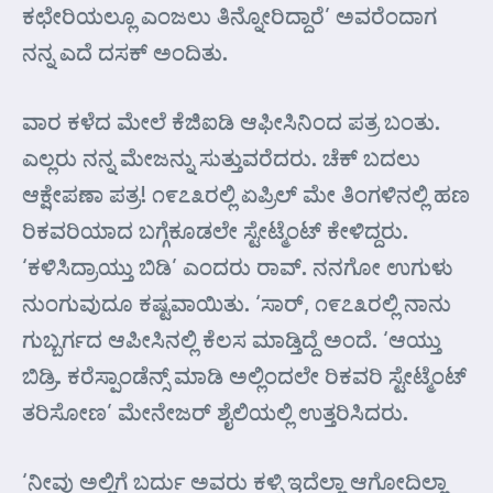
ಕಛೇರಿಯಲ್ಲೂ ಎಂಜಲು ತಿನ್ನೋರಿದ್ದಾರೆ’ ಅವರೆಂದಾಗ
ನನ್ನ ಎದೆ ದಸಕ್ ಅಂದಿತು.
ವಾರ ಕಳೆದ ಮೇಲೆ ಕೆಜಿ‌ಐಡಿ ಆಫೀಸಿನಿಂದ ಪತ್ರ ಬಂತು.
ಎಲ್ಲರು ನನ್ನ ಮೇಜನ್ನು ಸುತ್ತುವರೆದರು. ಚೆಕ್ ಬದಲು
ಆಕ್ಷೇಪಣಾ ಪತ್ರ! ೧೯೭೩ರಲ್ಲಿ ಏಪ್ರಿಲ್ ಮೇ ತಿಂಗಳಿನಲ್ಲಿ ಹಣ
ರಿಕವರಿಯಾದ ಬಗ್ಗೆಕೂಡಲೇ ಸ್ಟೇಟ್ಮೆಂಟ್ ಕೇಳಿದ್ದರು.
‘ಕಳಿಸಿದ್ರಾಯ್ತು ಬಿಡಿ’ ಎಂದರು ರಾವ್. ನನಗೋ ಉಗುಳು
ನುಂಗುವುದೂ ಕಷ್ಟವಾಯಿತು. ‘ಸಾರ್, ೧೯೭೩ರಲ್ಲಿ ನಾನು
ಗುಬ್ಬರ್ಗದ ಆಪೀಸಿನಲ್ಲಿ ಕೆಲಸ ಮಾಡ್ತಿದ್ದೆ ಅಂದೆ. ‘ಆಯ್ತು
ಬಿಡ್ರಿ. ಕರೆಸ್ಪಾಂಡೆನ್ಸ್ ಮಾಡಿ ಅಲ್ಲಿಂದಲೇ ರಿಕವರಿ ಸ್ಟೇಟ್ಮೆಂಟ್
ತರಿಸೋಣ’ ಮೇನೇಜರ್ ಶೈಲಿಯಲ್ಲಿ ಉತ್ತರಿಸಿದರು.
‘ನೀವು ಅಲ್ಲಿಗೆ ಬರ್ದು ಅವರು ಕಳ್ಸಿ ಇದೆಲ್ಲಾ ಆಗೋದಿಲ್ಲಾ