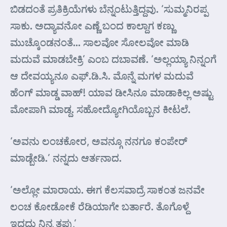
ಬಿಡದಂತೆ ಪ್ರತಿಕ್ರಿಯೆಗಳು ಬೆನ್ನಂಟುತ್ತಿದ್ದವು. ‘ಸುಮ್ಮನಿರಪ್ಪ
ಸಾಕು. ಅದ್ಯಾವನೋ ಎಣ್ಣೆ ಬಂದ ಕಾಲ್ದಾಗ ಕಣ್ಣು
ಮುಚ್ಕೊಂಡನಂತೆ… ಸಾಲವೋ ಸೋಲವೋ ಮಾಡಿ
ಮದುವೆ ಮಾಡಬೇಕ್ರಿ’ ಎಂಬ ದಬಾವಣೆ. ‘ಅಲ್ಲಯ್ಯಾ ನಿನ್ನಂಗೆ
ಆ ದೇವಯ್ಯನೂ ಎಫ್.ಡಿ.ಸಿ. ಮೊನ್ನೆ ಮಗಳ ಮದುವೆ
ಹೆಂಗ್ ಮಾಡ್ಡ ವಾಹ್! ಯಾವ ಡೀಸಿನೂ ಮಾಡಾಕಿಲ್ಲ ಅಷ್ಟು
ಮೋಪಾಗಿ ಮಾಡ್ದ. ಸಹೋದ್ಯೋಗಿಯೊಬ್ಬನ ಕೀಟಲೆ.
‘ಅವನು ಲಂಚಕೋರ, ಅವನ್ಗೂ ನನಗೂ ಕಂಪೇರ್
ಮಾಡ್ಬೇಡಿ.’ ನನ್ನದು ಆರ್ತನಾದ.
‘ಅಲ್ಲೋ ಮಾರಾಯ. ಈಗ ಕೆಲಸವಾದ್ರೆ ಸಾಕಂತ ಜನವೇ
ಲಂಚ ಕೋಡೋಕೆ ರೆಡಿಯಾಗೇ ಬರ್ತಾರೆ. ತೊಗೊಳ್ದೆ
ಇದ್ದದ್ದು ನಿನ್ನ ತಪ್ಪು’