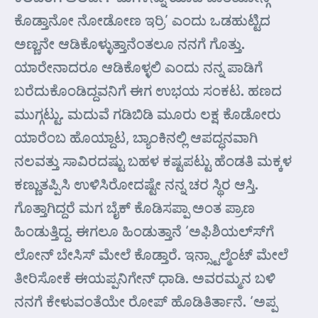
ಕೊಡ್ತಾನೋ ನೋಡೋಣ ಇರ್ರಿ’ ಎಂದು ಒಡಹುಟ್ಟಿದ
ಅಣ್ಣನೇ ಆಡಿಕೊಳ್ಳುತ್ತಾನೆಂತಲೂ ನನಗೆ ಗೊತ್ತು.
ಯಾರೇನಾದರೂ ಆಡಿಕೊಳ್ಳಲಿ ಎಂದು ನನ್ನ ಪಾಡಿಗೆ
ಬರೆದುಕೊಂಡಿದ್ದವನಿಗೆ ಈಗ ಉಭಯ ಸಂಕಟ. ಹಣದ
ಮುಗ್ಗಟ್ಟು. ಮದುವೆ ಗಡಿಬಿಡಿ ಮೂರು ಲಕ್ಷ ಕೊಡೋರು
ಯಾರೆಂಬ ಹೊಯ್ದಾಟ, ಬ್ಯಾಂಕಿನಲ್ಲಿ ಆಪದ್ಧನವಾಗಿ
ನಲವತ್ತು ಸಾವಿರದಷ್ಟು ಬಹಳ ಕಷ್ಟಪಟ್ಟು ಹೆಂಡತಿ ಮಕ್ಕಳ
ಕಣ್ಣುತಪ್ಪಿಸಿ ಉಳಿಸಿರೋದಷ್ಟೇ ನನ್ನ ಚರ ಸ್ಥಿರ ಆಸ್ತಿ.
ಗೊತ್ತಾಗಿದ್ದರೆ ಮಗ ಬೈಕ್ ಕೊಡಿಸಪ್ಪಾ ಅಂತ ಪ್ರಾಣ
ಹಿಂಡುತ್ತಿದ್ದ. ಈಗಲೂ ಹಿಂಡುತ್ತಾನೆ ‘ಅಫಿಶಿಯಲ್ಸ್‍ಗೆ
ಲೋನ್ ಬೇಸಿಸ್ ಮೇಲೆ ಕೊಡ್ತಾರೆ. ಇನ್ಸ್ಟಾಲ್ಮೆಂಟ್ ಮೇಲೆ
ತೀರಿಸೋಕೆ ಈಯಪ್ಪನಿಗೇನ್ ಧಾಡಿ. ಅವರಮ್ಮನ ಬಳಿ
ನನಗೆ ಕೇಳುವಂತೆಯೇ ರೋಪ್ ಹೊಡಿತಿರ್ತಾನೆ. ‘ಅಪ್ಪ