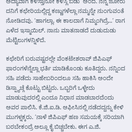
ಅದ್ಯಾವಾಗ ಕಳಿಸ್ತಾನೋ ಕಳಿಸ್ಲಿ ಬಿಡು’ ಅಂದೆ. ನನ್ನ ಜೋರು
ದನಿಗೆ ಕಛೇರಿಯಲ್ಲಿದ್ದ ಕಣ್ಣುಗಳೆಲ್ಲಾ ನಮ್ಮನ್ನೇ ನುಂಗುವಂತೆ
ನೋಡಿದವು. ‘ಹಾಗಲ್ಲಾ. ಈ ಕಾಲದಾಗೆ ನಿಮ್ಮಂಗಿದ್ರೆ…’ ರಾಗ
ಎಳೆದ ಇಸ್ಮಾಯಿಲ್. ನಾನು ಮಾತನಾಡದೆ ದುಡುದುಡು
ಮೆಟ್ಟಿಲುಗಳನ್ನಿಳಿದೆ.
ಕಛೇರಿಗೆ ಬರುವಷ್ಟರಲ್ಲೇ ವೆಂಕಟೇಶರಾವ್ ಜಿಪಿ‌ಎಫ್
ಫಾರಂಗಳೆನ್ನೆಲ್ಲಾ ಭರ್ತಿ ಮಾಡಿಕೊಂಡು ಕೂತಿದ್ದರು. ನನ್ನಿಂದ
ಸಹಿ ಪಡೆದು ಸಾಹೇಬರಿಂದಲೂ ಸಹಿ ಹಾಕಿಸಿ ಅಂದೇ
ಡಿಸ್ಪ್ಯಾಚ್ಗೆ ಕೊಟ್ಟು ಬಿಟ್ಟರು. ಒಬ್ಬರಿಗೆ ಒಳ್ಳೇದು
ಮಾಡುವುದರಲ್ಲಿ ಎಂದೂ ನಿಧಾನ ಮಾಡಬಾರದೆಂದು
ಅವರ ಪಾಲಿಸಿ. ಕೆ.ಜಿ.ಐ.ಡಿ. ಆಫೀಸಿನಲ್ಲಿ ನಡೆದದ್ದನ್ನು ಕೇಳಿ
ಮುಗಳ್ನಕ್ಕರು. ‘ನಾಳೆ ಜಿಪಿ‌ಎಫ್ ಹಣ ಸಮಯಕ್ಕೆ ಸರಿಯಾಗಿ
ಬರಬೇಕಂದ್ರೆ ಅಲ್ಲೂ ಕೈ ಬಿಚ್ಚಬೇಕು. ಈಗ ಎ.ಜಿ.