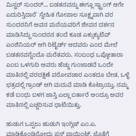
ಮಿಸ್ಟರ್ ಸುಂದರ್… ಬಡತನವನ್ನು ಈಗ್ಲೂ ಸ್ಟ್ರಾಂಗ್ ಆಗೇ
ಎದುರಿಸ್ತಿದಾರೆ’ ಸ್ನೇಹಿತ ಗೋಪಾಲ ಸೂಕ್ಷ್ಮವಾಗಿ ವರ
ಸುಂದರನಿಗೆ ಅವನ ಮನೆಯವರಿಗೆ ಜೀವನ ದರ್ಶನ
ಮಾಡಿಸಿದ್ದು ಸುಂದರನ ತಂದೆ ಕೂಡ ಎಕ್ಸುಕ್ಯುಟಿವ್
ಎಂಜಿನಿಯರ್ ಆಗಿ ರಿಟೈರ್ಡ್ ಆದವರು ಎಂದ ಮೇಲೆ
ಬಡತನವನ್ನೆಂದೊ ಮರೆತವರು. ಸಂಬಂಧ ಒಪ್ಕೋತಾರಾ
ಎಂಬ ಒಳಗುದಿ ಅವರು ಹೆಚ್ಚು ಗುಂಜಾಡದೆ ಒಂದೇ
ಮಾತಿನಲ್ಲಿ ವರದಕ್ಷಿಣೆ ವರೋಪಚಾರ ಎಂತದೂ ಬೇಡ, ಒಳ್ಳೆ
ಛತ್ರದಲ್ಲಿ ಗ್ರಾಂಡ್ ಆಗಿ ಮದುವೆ ಮಾಡಿ ಕೊಟ್ರಾಯ್ತು. ನಮ್ಮ
ಕಡೆ ಬಂಧು ಬಳಗ ಜಾಸ್ತಿ ಎಲ್ಲಾ ಬರ್ತಾರೆ ಅಂದ್ರೂ ಅವರ
ಮಾತಿನಲ್ಲಿ ಎಚ್ಚರಿಸುವ ಧಾಟಿಯಿತ್ತು.
ಹುಡುಗ ಒಪ್ಪಲು ಹುಡುಗಿ ಇಂಗ್ಲಿಷ್ ಎಂ.ಎ.
ಮಾಡಿಕೊಂಡಿರೋದು ಪ್ಲಸ್ ಪಾಯಿಂಟ್. ಜೊತೆಗೆ