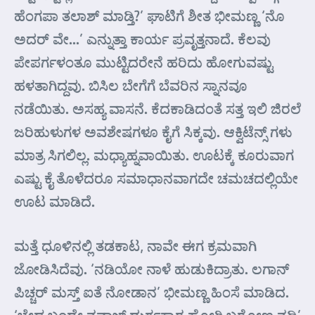
ಹೆಂಗಪಾ ತಲಾಶ್ ಮಾಡ್ತಿ?’ ಘಾಟಿಗೆ ಶೀತ ಭೀಮಣ್ಣ ‘ನೊ
ಅದರ್ ವೇ…’ ಎನ್ನುತ್ತಾ ಕಾರ್ಯ ಪ್ರವೃತ್ತನಾದೆ. ಕೆಲವು
ಪೇಪರ್ಗಳಂತೂ ಮುಟ್ಟಿದರೇನೆ ಹರಿದು ಹೋಗುವಷ್ಟು
ಹಳತಾಗಿದ್ದವು. ಬಿಸಿಲ ಬೇಗೆಗೆ ಬೆವರಿನ ಸ್ನಾನವೂ
ನಡೆಯಿತು. ಅಸಹ್ಯ ವಾಸನೆ. ಕೆದಕಾಡಿದಂತೆ ಸತ್ತ ಇಲಿ ಜಿರಲೆ
ಜರಿಹುಳುಗಳ ಅವಶೇಷಗಳೂ ಕೈಗೆ ಸಿಕ್ಕವು. ಆಕ್ವಿಟೆನ್ಸ್ ಗಳು
ಮಾತ್ರ ಸಿಗಲಿಲ್ಲ. ಮಧ್ಯಾಹ್ನವಾಯಿತು. ಊಟಕ್ಕೆ ಕೂರುವಾಗ
ಎಷ್ಟು ಕೈ ತೊಳೆದರೂ ಸಮಾಧಾನವಾಗದೇ ಚಮಚದಲ್ಲಿಯೇ
ಊಟ ಮಾಡಿದೆ.
ಮತ್ತೆ ಧೂಳಿನಲ್ಲಿ ತಡಕಾಟ, ನಾವೇ ಈಗ ಕ್ರಮವಾಗಿ
ಜೋಡಿಸಿದೆವು. ‘ನಡಿಯೋ ನಾಳೆ ಹುಡುಕಿದ್ರಾತು. ಲಗಾನ್
ಪಿಚ್ಚರ್ ಮಸ್ತ್ ಐತೆ ನೋಡಾನ’ ಭೀಮಣ್ಣ ಹಿಂಸೆ ಮಾಡಿದ.