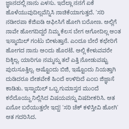
ಜ್ಞಾನದಲ್ಲಿ ನಾನು ಎಳಸು. ಇದೆಲ್ಲಾ ನನಗೆ ಏಕೆ
ಹೊಳೆಯುವುದಿಲ್ಲವೆನ್ನಿಸಿ ನಾಚಿಕೆಯಾಗುತ್ತದೆ. ‘ಸರಿ
ನಡೀರಪಾ ಕೆಜಿ‌ಐಡಿ ಆಫೀಸಿಗೆ ಹೋಗಿ ಬರೋಣ. ಅಲ್ಲಿಗೆ
ನಾವೇ ಹೋಗದಿದ್ದರೆ ನಿಮ್ಮ ಕೆಲಸ ಬೇಗ ಆಗೋದಿಲ್ಲ ಆಂತ
ಇಸ್ಮಾಯಿಲ್ ಗಂಟು ಬೀಳುತ್ತಾನೆ. ಎಂದೂ ಬೇರೆ ಕಛೇರಿಗೆ
ಹೋಗದ ನಾನು ಅಂದು ಹೊರಟೆ. ಅಲ್ಲಿ ಕೇಳುವವರೇ
ದಿಕ್ಕಿಲ್ಲ. ಯಾರಿಗೂ ನಮ್ಮನ್ನು ತಲೆ ಎತ್ತಿ ನೋಡುವಷ್ಟು
ಪುರುಸೂತ್ತಿಲ್ಲ. ಅಷ್ಟೊಂದು ಬಿಜಿ, ಇಷ್ಟೊಂದು ನಿಯತ್ತಾಗಿ
ದುಡಿದರೂ ದೇಶವೇಕೆ ಹಿಂದೆ ಉಳಿದಿದೆ ಎಂಬ ಜಿಜ್ಞಾಸೆ
ಕಾಡಿತು. ಇಸ್ಮಾಯಿಲ್ ಒಬ್ಬ ಗುಮಾಸ್ತನ ಮುಂದೆ
ಕರೆದೊಯ್ದು ನಿಲ್ಲಿಸಿದ ವಿಷಯವನ್ನು ವಿಷದೀಕರಿಸಿ. ಆತ
ಏನೋ ಬರೆಯುತ್ತಲೇ ಇದ್ದ! ‘ಸರಿ ಚೆಕ್ ಕಳಿಸ್ತೀವಿ ಹೋಗಿ’
ಆತ ಗದರಿಸಿದ.