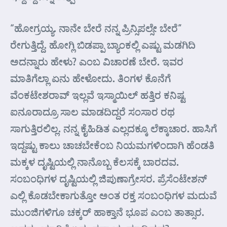
“ಹೋಗ್ರಯ್ಯ. ನಾನೇ ಬೇರೆ ನನ್ನ ಪ್ರಿನ್ಸಿಪಲ್ಸೇ ಬೇರೆ”
ರೇಗುತ್ತಿದ್ದೆ. ಹೋಗ್ಲಿ ಬಿಡಪ್ಪಾ ಬ್ಯಾಂಕಲ್ಲಿ ಎಷ್ಟು ಮಡಗಿದಿ
ಅದನ್ನಾರು ಹೇಳು? ಎಂಬ ವಿಚಾರಣೆ ಬೇರೆ. ಇವರ
ಮಾತಿಗೆಲ್ಲಾ ಏನು ಹೇಳೋದು. ತಿಂಗಳ ಕೊನೆಗೆ
ವೆಂಕಟೇಶರಾವ್ ಇಲ್ಲವೆ ಇಸ್ಮಾಯಿಲ್ ಹತ್ತಿರ ಕನಿಷ್ಟ
ಐನೂರಾದ್ರೂ ಸಾಲ ಮಾಡದಿದ್ದರೆ ಸಂಸಾರ ರಥ
ಸಾಗುತ್ತಿರಲಿಲ್ಲ. ನನ್ನ ಕೈಹಿಡಿತ ಎಲ್ಲದಕ್ಕೂ ಲೆಕ್ಕಾಚಾರ. ಹಾಸಿಗೆ
ಇದ್ದಷ್ಟು ಕಾಲು ಚಾಚಬೇಕೆಂಬ ನಿಯಮಗಳಿಂದಾಗಿ ಹೆಂಡತಿ
ಮಕ್ಕಳ ದೃಷ್ಟಿಯಲ್ಲಿ ನಾನೊಬ್ಬ ಕೆಲಸಕ್ಕೆ ಬಾರದವ.
ಸಂಬಂಧಿಗಳ ದೃಷ್ಟಿಯಲ್ಲಿ ಜಿಪುಣಾಗ್ರೇಸರ. ಪ್ರೆಸೆಂಟೇಶನ್
ಎಲ್ಲಿ ಕೊಡಬೇಕಾಗುತ್ತೋ ಅಂತ ರಕ್ತ ಸಂಬಂಧಿಗಳ ಮದುವೆ
ಮುಂಜಿಗಳಿಗೂ ಚಕ್ಕರ್ ಹಾಕ್ತಾನೆ ಭೂಪ ಎಂಬ ತಾತ್ಸಾರ.