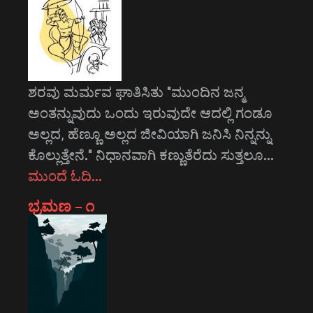
ಶರವು ಮರ್ಮವ ಘಾತಿಸಿತು "ಮುಂದಿನ ಜನ್ಮ
ಅಂತನ್ನುವುದು ಒಂದು ಇರುವುದೇ ಆದಲ್ಲಿ ಗಂಡೂ
ಅಲ್ಲದ, ಹೆಣ್ಣೂ ಅಲ್ಲದ ಜೀವಿಯಾಗಿ ಜನಿಸಿ ನಿನ್ನನ್ನು
ಕೊಲ್ಲುತ್ತೇನೆ." ನಿಧಾನವಾಗಿ ಕಣ್ಣುತೆರೆದು ಸುತ್ತಲೂ…
ಮುಂದೆ ಓದಿ…
ಭ್ರಮಣ – ೧