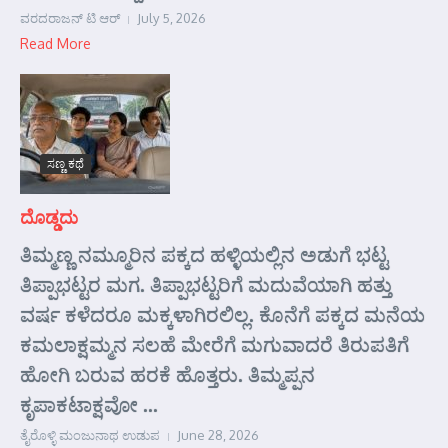
ವರದರಾಜನ್ ಟಿ ಆರ್
July 5, 2026
Read More
ಸಣ್ಣ ಕಥೆ
ದೊಡ್ಡದು
ತಿಮ್ಮಣ್ಣ ನಮ್ಮೂರಿನ ಪಕ್ಕದ ಹಳ್ಳಿಯಲ್ಲಿನ ಅಡುಗೆ ಭಟ್ಟ
ತಿಪ್ಪಾಭಟ್ಟರ ಮಗ. ತಿಪ್ಪಾಭಟ್ಟರಿಗೆ ಮದುವೆಯಾಗಿ ಹತ್ತು
ವರ್ಷ ಕಳೆದರೂ ಮಕ್ಕಳಾಗಿರಲಿಲ್ಲ. ಕೊನೆಗೆ ಪಕ್ಕದ ಮನೆಯ
ಕಮಲಾಕ್ಷಮ್ಮನ ಸಲಹೆ ಮೇರೆಗೆ ಮಗುವಾದರೆ ತಿರುಪತಿಗೆ
ಹೋಗಿ ಬರುವ ಹರಕೆ ಹೊತ್ತರು. ತಿಮ್ಮಪ್ಪನ
ಕೃಪಾಕಟಾಕ್ಷವೋ ...
ತೈರೊಳ್ಳಿ ಮಂಜುನಾಥ ಉಡುಪ
June 28, 2026