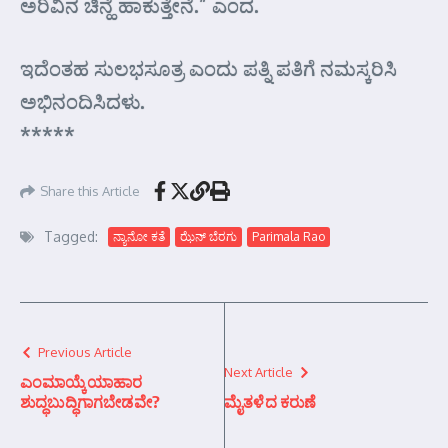
ಅರಿವಿನ ಚಿನ್ಹೆ ಹಾಕುತ್ತೇನೆ.” ಎಂದ.
ಇದೆಂತಹ ಸುಲಭಸೂತ್ರ ಎಂದು ಪತ್ನಿ ಪತಿಗೆ ನಮಸ್ಕರಿಸಿ
ಅಭಿನಂದಿಸಿದಳು.
*****
Share this Article
Tagged:
ನ್ಯಾನೋ ಕತೆ
ಝೆನ್ ಬೆರಗು
Parimala Rao
Previous Article
Next Article
ಎಂಮಾಯ್ಕೆಯಾಹಾರ
ಶುದ್ಧಬುದ್ಧಿಗಾಗಬೇಡವೇ?
ಮೈತಳೆದ ಕರುಣೆ