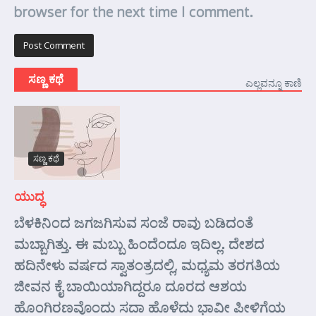
browser for the next time I comment.
ಸಣ್ಣ ಕಥೆ
ಎಲ್ಲವನ್ನೂ ಕಾಣಿ
ಸಣ್ಣ ಕಥೆ
ಯುದ್ಧ
ಬೆಳಕಿನಿಂದ ಜಗಜಗಿಸುವ ಸಂಜೆ ರಾವು ಬಡಿದಂತೆ
ಮಬ್ಬಾಗಿತ್ತು. ಈ ಮಬ್ಬು ಹಿಂದೆಂದೂ ಇದಿಲ್ಲ. ದೇಶದ
ಹದಿನೇಳು ವರ್ಷದ ಸ್ವಾತಂತ್ರದಲ್ಲಿ, ಮಧ್ಯಮ ತರಗತಿಯ
ಜೀವನ ಕೈ ಬಾಯಿಯಾಗಿದ್ದರೂ ದೂರದ ಆಶಯ
ಹೊಂಗಿರಣವೊಂದು ಸದಾ ಹೊಳೆದು ಭಾವೀ ಪೀಳಿಗೆಯ