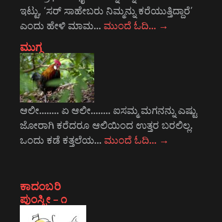
ಇಟ್ಟು, ‘ಸರ್ ಸಾಹೇಬರು ನಿಮ್ಮನ್ನು ಕರೆಯುತ್ತಿದ್ದಾರೆ’
ಎಂದು ಹೇಳಿ ಮಾಮ…
ಮುಂದೆ ಓದಿ…
→
ಮುಗ್ಧ
ಆಲೀ........ ಏ ಆಲೀ........ ಐಸಮ್ಮ ಮಗನನ್ನು ಎಷ್ಟು
ಜೋರಾಗಿ ಕರೆದರೂ ಆಲಿಯಿಂದ ಉತ್ತರ ಬರಲಿಲ್ಲ.
ಒಂದು ಕಡೆ ಕತ್ತಲೆಯ…
ಮುಂದೆ ಓದಿ…
→
ಕಾದಂಬರಿ
ಪುಂಸ್ತ್ರೀ – ೧