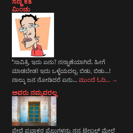
ಸಣ್ಣ ಕತೆ
ಮಿಂಚು
"ಸಾವಿತ್ರಿ, ಇದು ಏನು? ನನ್ನಾಣೆಯಾಗಿದೆ. ಹೀಗೆ
ಮಾಡಬೇಡ! ಇದು ಒಳ್ಳೆಯದಲ್ಲ. ಬಿಡು, ಬಿಡು...!
ನಾಲ್ಕು ಜನ ನೋಡಿದರೆ ಏನು…
ಮುಂದೆ ಓದಿ…
→
ಅವರು ನಮ್ಮವರಲ್ಲ
ಪೇದೆ ಪ್ರಭಾಕರ ಫೈಲುಗಳನ್ನು ನನ್ನ ಟೇಬಲ್ ಮೇಲೆ