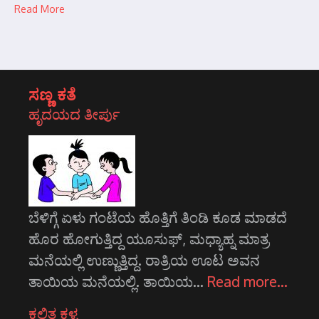
Read More
ಸಣ್ಣ ಕತೆ
ಹೃದಯದ ತೀರ್ಪು
ಬೆಳಿಗ್ಗೆ ಏಳು ಗಂಟೆಯ ಹೊತ್ತಿಗೆ ತಿಂಡಿ ಕೂಡ ಮಾಡದೆ
ಹೊರ ಹೋಗುತ್ತಿದ್ದ ಯೂಸುಫ್, ಮಧ್ಯಾಹ್ನ ಮಾತ್ರ
ಮನೆಯಲ್ಲಿ ಉಣ್ಣುತ್ತಿದ್ದ. ರಾತ್ರಿಯ ಊಟ ಅವನ
ತಾಯಿಯ ಮನೆಯಲ್ಲಿ. ತಾಯಿಯ…
Read more…
ಕಲಿತ ಕಳ್ಳ