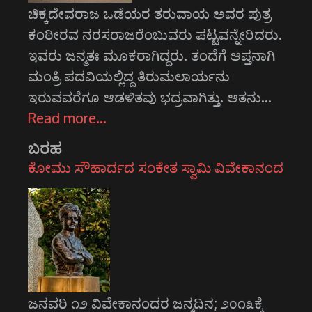
ಚಿಕ್ಕದೇವರಾಜ ಒಡೆಯರ ತರುವಾಯ ಅವರ ಪುತ್ರ
ಕಂಠೀರವ ನರಸರಾಜರೆಂಬುವರು ಪಟ್ಟವನ್ನೇರಿದರು.
ಇವರು ಜನ್ಮತಃ ಮೂಕರಾಗಿದ್ದರು. ತಂದೆಗೆ ಆಪ್ತನಾಗಿ
ಮಂತ್ರಿ ಪದವಿಯಲ್ಲಿದ್ದ ತಿರುಮಲಾರ್ಯನು
ಇರುವವರೆಗೂ ಆಡಳಿತವು ಭದ್ರವಾಗಿತ್ತು. ಆತನು…
Read more…
ಬರಹ
ಕೋಮು ಸೌಹಾರ್ದದ ಸಂಕೇತ ಸ್ವಾಮಿ ವಿವೇಕಾನಂದ
ಜನವರಿ ೧೨ ವಿವೇಕಾನಂದರ ಜನ್ಮದಿನ; ೨೦೧೩ಕ್ಕೆ