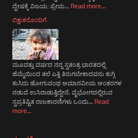
ದ್ವೇಷಕ್ಕೆ ವಿಜಯ; ಪ್ರೇಮ…
Read more…
ಬಿಕ್ಷುಕರೊಂದಿಗೆ
ಮೂವತ್ತು ವರ್ಷದ ನನ್ನ ಸ್ವತಂತ್ರ ಭಾರತದಲ್ಲಿ
ಹೆಮ್ಮೆಯಿಂದ ತಲೆ ಎತ್ತಿ ತಿರುಗಬೇಕಾದವನು ಕುಗ್ಗಿ
ಕುಸಿದು ಹೋಗುವಂಥ ಅಮಾನವೀಯ ಅಂತರಗಳ
ನಡುವೆ ಉಸಿರಾಡುತ್ತಿದ್ದೇನೆ. ವೈಭೋಗದಲ್ಲಿರುವ
ಸ್ವಪ್ರತಿಷ್ಟಿತ ರಾಜಕಾರಣಿಗಳು ಒಂದು…
Read
more…