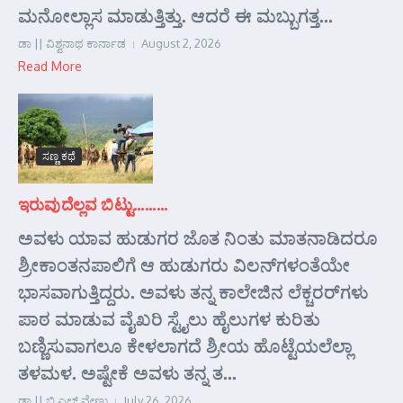
ಮನೋಲ್ಲಾಸ ಮಾಡುತ್ತಿತ್ತು. ಆದರೆ ಈ ಮಬ್ಬುಗತ್ತ...
ಡಾ || ವಿಶ್ವನಾಥ ಕಾರ್ನಾಡ
August 2, 2026
Read More
ಸಣ್ಣ ಕಥೆ
ಇರುವುದೆಲ್ಲವ ಬಿಟ್ಟು………
ಅವಳು ಯಾವ ಹುಡುಗರ ಜೊತ ನಿಂತು ಮಾತನಾಡಿದರೂ
ಶ್ರೀಕಾಂತನಪಾಲಿಗೆ ಆ ಹುಡುಗರು ವಿಲನ್‌ಗಳಂತೆಯೇ
ಭಾಸವಾಗುತ್ತಿದ್ದರು. ಅವಳು ತನ್ನ ಕಾಲೇಜಿನ ಲೆಕ್ಚರರ್‌ಗಳು
ಪಾಠ ಮಾಡುವ ವೈಖರಿ ಸ್ಟೈಲು ಹೈಲುಗಳ ಕುರಿತು
ಬಣ್ಣಿಸುವಾಗಲೂ ಕೇಳಲಾಗದೆ ಶ್ರೀಯ ಹೊಟ್ಟೆಯಲೆಲ್ಲಾ
ತಳಮಳ. ಅಷ್ಟೇಕೆ ಅವಳು ತನ್ನ ತ...
ಡಾ || ಬಿ ಎಲ್ ವೇಣು
July 26, 2026