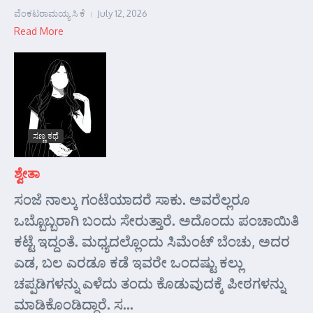
ವೆಂಕಟರಾಮಯ್ಯ ಸಿ ಕೆ
July 12, 2026
Read More
ಸಣ್ಣ ಕಥೆ
ಶ್ವೇತಾ
ಸಂಜೆ ನಾಲ್ಕು ಗಂಟೆಯಾದರೆ ಸಾಕು. ಅವರೆಲ್ಲರೂ
ಒಬ್ಬೊಬ್ಬರಾಗಿ ಬಂದು ಸೇರುತ್ತಾರೆ. ಅದೊಂದು ಪಂಚಾಯಿತಿ
ಕಟ್ಟೆ ಇದ್ದಂತೆ. ಮಧ್ಯದಲ್ಲೊಂದು ಸಿಮೆಂಟ್ ಬೆಂಚು, ಅದರ
ಎಡ, ಬಲ ಎರಡೂ ಕಡೆ ಇವರೇ ಒಂದಷ್ಟು ಕಲ್ಲು
ಚಪ್ಪಡಿಗಳನ್ನು ಎಳೆದು ತಂದು ಕೊಡುವುದಕ್ಕೆ ಪೀಠಗಳನ್ನು
ಮಾಡಿಕೊಂಡಿದ್ದಾರೆ. ಸ...