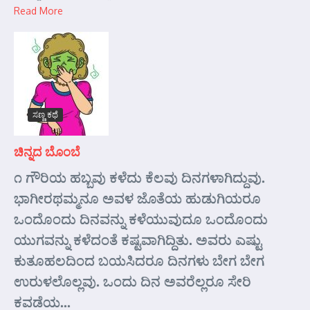
Read More
ಸಣ್ಣ ಕಥೆ
ಚಿನ್ನದ ಬೊಂಬೆ
೧ ಗೌರಿಯ ಹಬ್ಬವು ಕಳೆದು ಕೆಲವು ದಿನಗಳಾಗಿದ್ದುವು.
ಭಾಗೀರಥಮ್ಮನೂ ಅವಳ ಜೊತೆಯ ಹುಡುಗಿಯರೂ
ಒಂದೊಂದು ದಿನವನ್ನು ಕಳೆಯುವುದೂ ಒಂದೊಂದು
ಯುಗವನ್ನು ಕಳೆದಂತೆ ಕಷ್ಟವಾಗಿದ್ದಿತು. ಅವರು ಎಷ್ಟು
ಕುತೂಹಲದಿಂದ ಬಯಸಿದರೂ ದಿನಗಳು ಬೇಗ ಬೇಗ
ಉರುಳಲೊಲ್ಲವು. ಒಂದು ದಿನ ಅವರೆಲ್ಲರೂ ಸೇರಿ
ಕವಡೆಯ...