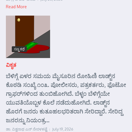
Read More
ಸಣ್ಣ ಕಥೆ
ವಿಕೃತ
ಬೆಳಿಗ್ಗೆ ಏಳರ ಸಮಯ ಮೈಸೂರಿನ ರೋಹಿಣಿ ಲಾಡ್ಜ್‌ನ
ಕೊಠಡಿ ಸಂಖ್ಯೆ ೧೦೩. ಪೋಲೀಸರು, ಪತ್ರಕರ್ತರು, ಫೊಟೋ
ಗ್ರಾಫರ್‌ಗಳಿಂದ ತುಂಬಿಹೋಗಿದೆ. ಬೆಳ್ಳಂ ಬೆಳಿಗ್ಗೆಯೇ
ಯುವತಿಯೊಬ್ಬಳ ಕೊಲೆ ನಡೆದುಹೋಗಿದೆ. ಲಾಡ್ಜ್‌ನ
ಹೊರಗೆ ಜನರು ಕುತೂಹಲಭರಿತರಾಗಿ ಸೇರಿದ್ದಾರೆ. ಸೇರಿದ್ದ
ಜನರನ್ನು ನಿಯಂತ್ರ...
ಡಾ. ವಿಶ್ವನಾಥ ಎನ್ ನೇರಳಕಟ್ಟೆ
July 19, 2026