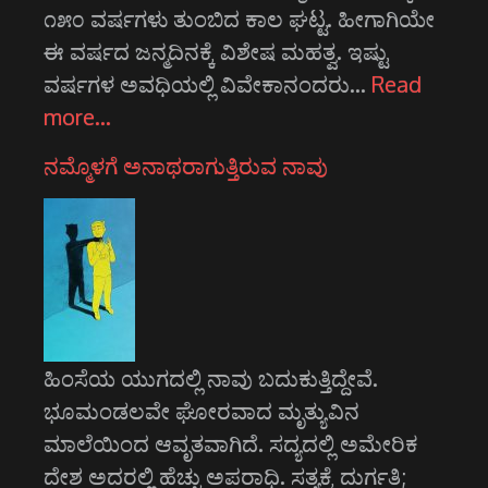
೧೫೦ ವರ್ಷಗಳು ತುಂಬಿದ ಕಾಲ ಘಟ್ಟ. ಹೀಗಾಗಿಯೇ
ಈ ವರ್ಷದ ಜನ್ಮದಿನಕ್ಕೆ ವಿಶೇಷ ಮಹತ್ವ. ಇಷ್ಟು
ವರ್ಷಗಳ ಅವಧಿಯಲ್ಲಿ ವಿವೇಕಾನಂದರು…
Read
more…
ನಮ್ಮೊಳಗೆ ಅನಾಥರಾಗುತ್ತಿರುವ ನಾವು
ಹಿಂಸೆಯ ಯುಗದಲ್ಲಿ ನಾವು ಬದುಕುತ್ತಿದ್ದೇವೆ.
ಭೂಮಂಡಲವೇ ಘೋರವಾದ ಮೃತ್ಯುವಿನ
ಮಾಲೆಯಿಂದ ಆವೃತವಾಗಿದೆ. ಸದ್ಯದಲ್ಲಿ ಅಮೇರಿಕ
ದೇಶ ಅದರಲ್ಲಿ ಹೆಚ್ಚು ಅಪರಾಧಿ. ಸತ್ಯಕ್ಕೆ ದುರ್ಗತಿ;