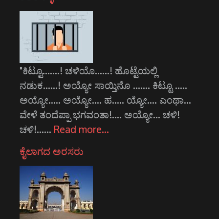
"ಕಿಟ್ಟೂ.......! ಚಳಿಯೊ......! ಹೊಟ್ಟೆಯಲ್ಲಿ
ನಡುಕ......! ಅಯ್ಯೋ ಸಾಯ್ತಿನೊ ....... ಕಿಟ್ಟೂ .....
ಅಯ್ಯೋ..... ಅಯ್ಯೋ.... ಹ..... ಯ್ಯೋ.... ಎಂಥಾ...
ವೇಳೆ ತಂದೆಪ್ಪಾ ಭಗವಂತಾ!.... ಅಯ್ಯೋ... ಚಳಿ!
ಚಳಿ!...…
Read more…
ಕೈಲಾಗದ ಅರಸರು