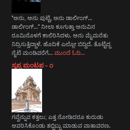
"ಅನು, ಅನು ಪುಟ್ಟಿ, ಅನು ಡಾರ್ಲಿಂಗ್...
ಡಾರ್ಲಿಂಗ್..." ನೀಲಾ ಕೂಗುತ್ತಾ ಅನುವಿನ
ರೂಮಿನೊಳಗೆ ಕಾಲಿರಿಸಿದಳು. ಅನು ಮೈಮರೆತು
ನಿದ್ರಿಸುತ್ತಿದ್ದಾಳೆ. ಹೊದಿಕೆ ಎಲ್ಲೋ ಬಿದ್ದಿದೆ. ತೊಟ್ಟಿದ್ದ
ನೈಟಿ ಮಂಡಿವರೆಗೆ…
ಮುಂದೆ ಓದಿ…
ಸ್ವಪ್ನ ಮಂಟಪ – ೧
ಗವ್ವೆನ್ನುವ ಕತ್ತಲು; ಎತ್ತ ನೋಡಿದರೂ ಕುರುಡು
ಆವರಿಸಿಕೊಂಡು ತಬ್ಬಿಬ್ಬು ಮಾಡುವ ವಾತಾವರಣ.