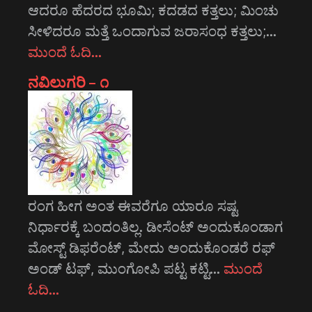
ಆದರೂ ಹೆದರದ ಭೂಮಿ; ಕದಡದ ಕತ್ತಲು; ಮಿಂಚು
ಸೀಳಿದರೂ ಮತ್ತೆ ಒಂದಾಗುವ ಜರಾಸಂಧ ಕತ್ತಲು;…
ಮುಂದೆ ಓದಿ…
ನವಿಲುಗರಿ – ೧
ರಂಗ ಹೀಗ ಅಂತ ಈವರೆಗೂ ಯಾರೂ ಸಷ್ಟ
ನಿರ್ಧಾರಕ್ಕೆ ಬಂದಂತಿಲ್ಲ. ಡೀಸೆಂಟ್ ಅಂದುಕೂಂಡಾಗ
ಮೋಸ್ಟ್‌ ಡಿಫರೆಂಟ್‌, ಮೇದು ಅಂದುಕೊಂಡರೆ ರಫ್
ಅಂಡ್ ಟಫ್, ಮುಂಗೋಪಿ ಪಟ್ಟ ಕಟ್ಟಿ…
ಮುಂದೆ
ಓದಿ…