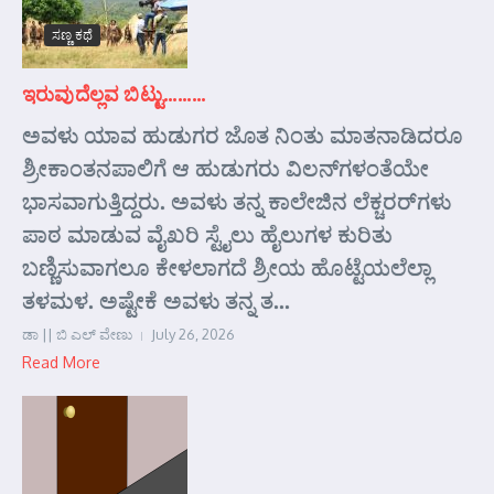
ಸಣ್ಣ ಕಥೆ
ಇರುವುದೆಲ್ಲವ ಬಿಟ್ಟು………
ಅವಳು ಯಾವ ಹುಡುಗರ ಜೊತ ನಿಂತು ಮಾತನಾಡಿದರೂ
ಶ್ರೀಕಾಂತನಪಾಲಿಗೆ ಆ ಹುಡುಗರು ವಿಲನ್‌ಗಳಂತೆಯೇ
ಭಾಸವಾಗುತ್ತಿದ್ದರು. ಅವಳು ತನ್ನ ಕಾಲೇಜಿನ ಲೆಕ್ಚರರ್‌ಗಳು
ಪಾಠ ಮಾಡುವ ವೈಖರಿ ಸ್ಟೈಲು ಹೈಲುಗಳ ಕುರಿತು
ಬಣ್ಣಿಸುವಾಗಲೂ ಕೇಳಲಾಗದೆ ಶ್ರೀಯ ಹೊಟ್ಟೆಯಲೆಲ್ಲಾ
ತಳಮಳ. ಅಷ್ಟೇಕೆ ಅವಳು ತನ್ನ ತ...
ಡಾ || ಬಿ ಎಲ್ ವೇಣು
July 26, 2026
Read More