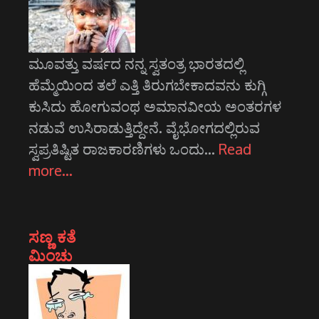
ಮೂವತ್ತು ವರ್ಷದ ನನ್ನ ಸ್ವತಂತ್ರ ಭಾರತದಲ್ಲಿ
ಹೆಮ್ಮೆಯಿಂದ ತಲೆ ಎತ್ತಿ ತಿರುಗಬೇಕಾದವನು ಕುಗ್ಗಿ
ಕುಸಿದು ಹೋಗುವಂಥ ಅಮಾನವೀಯ ಅಂತರಗಳ
ನಡುವೆ ಉಸಿರಾಡುತ್ತಿದ್ದೇನೆ. ವೈಭೋಗದಲ್ಲಿರುವ
ಸ್ವಪ್ರತಿಷ್ಟಿತ ರಾಜಕಾರಣಿಗಳು ಒಂದು…
Read
more…
ಸಣ್ಣ ಕತೆ
ಮಿಂಚು