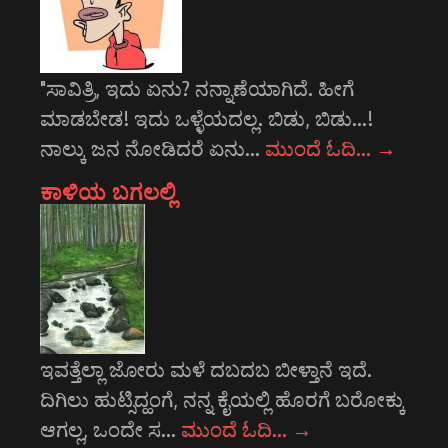
"ಸಾವಿತ್ರಿ, ಇದು ಏನು? ನನ್ನಾಣೆಯಾಗಿದೆ. ಹೀಗೆ
ಮಾಡಬೇಡ! ಇದು ಒಳ್ಳೆಯದಲ್ಲ. ಬಿಡು, ಬಿಡು...!
ನಾಲ್ಕು ಜನ ನೋಡಿದರೆ ಏನು…
ಮುಂದೆ ಓದಿ…
→
ಕಾಳಿಯ ಬಗಲಲ್ಲಿ
ಇವತ್ತೆಲ್ಲಾ ಜೋರು ಮಳೆ ದಬದಬ ಬೀಳ್ತಾನೆ ಇದೆ.
ದಿಗಿಲು ಹುಟ್ಸಿದ್ಹಂಗೆ, ನನ್ನ ಕೈಯಲ್ಲಿ ಹೊರಗೆ ಬರೋಕ್ಕು
ಆಗಲ್ಲ, ಒಂದೇ ಸ…
ಮುಂದೆ ಓದಿ…
→