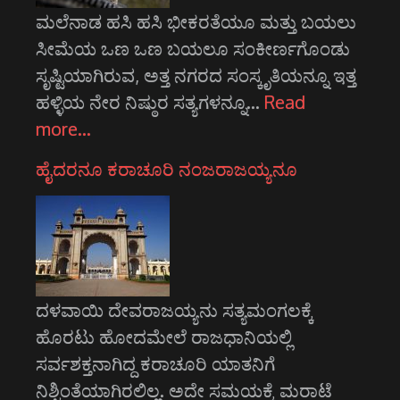
ಮಲೆನಾಡ ಹಸಿ ಹಸಿ ಭೀಕರತೆಯೂ ಮತ್ತು ಬಯಲು
ಸೀಮೆಯ ಒಣ ಒಣ ಬಯಲೂ ಸಂಕೀರ್ಣಗೊಂಡು
ಸೃಷ್ಟಿಯಾಗಿರುವ, ಅತ್ತ ನಗರದ ಸಂಸ್ಕೃತಿಯನ್ನೂ ಇತ್ತ
ಹಳ್ಳಿಯ ನೇರ ನಿಷ್ಠುರ ಸತ್ಯಗಳನ್ನೂ…
Read
more…
ಹೈದರನೂ ಕರಾಚೂರಿ ನಂಜರಾಜಯ್ಯನೂ
ದಳವಾಯಿ ದೇವರಾಜಯ್ಯನು ಸತ್ಯಮಂಗಲಕ್ಕೆ
ಹೊರಟು ಹೋದಮೇಲೆ ರಾಜಧಾನಿಯಲ್ಲಿ
ಸರ್ವಶಕ್ತನಾಗಿದ್ದ ಕರಾಚೂರಿ ಯಾತನಿಗೆ
ನಿಶ್ಚಿಂತೆಯಾಗಿರಲಿಲ್ಲ. ಅದೇ ಸಮಯಕ್ಕೆ ಮರಾಟೆ