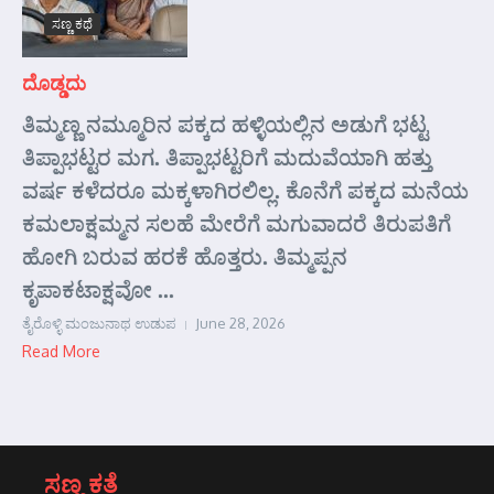
ಸಣ್ಣ ಕಥೆ
ದೊಡ್ಡದು
ತಿಮ್ಮಣ್ಣ ನಮ್ಮೂರಿನ ಪಕ್ಕದ ಹಳ್ಳಿಯಲ್ಲಿನ ಅಡುಗೆ ಭಟ್ಟ
ತಿಪ್ಪಾಭಟ್ಟರ ಮಗ. ತಿಪ್ಪಾಭಟ್ಟರಿಗೆ ಮದುವೆಯಾಗಿ ಹತ್ತು
ವರ್ಷ ಕಳೆದರೂ ಮಕ್ಕಳಾಗಿರಲಿಲ್ಲ. ಕೊನೆಗೆ ಪಕ್ಕದ ಮನೆಯ
ಕಮಲಾಕ್ಷಮ್ಮನ ಸಲಹೆ ಮೇರೆಗೆ ಮಗುವಾದರೆ ತಿರುಪತಿಗೆ
ಹೋಗಿ ಬರುವ ಹರಕೆ ಹೊತ್ತರು. ತಿಮ್ಮಪ್ಪನ
ಕೃಪಾಕಟಾಕ್ಷವೋ ...
ತೈರೊಳ್ಳಿ ಮಂಜುನಾಥ ಉಡುಪ
June 28, 2026
Read More
ಸಣ್ಣ ಕತೆ