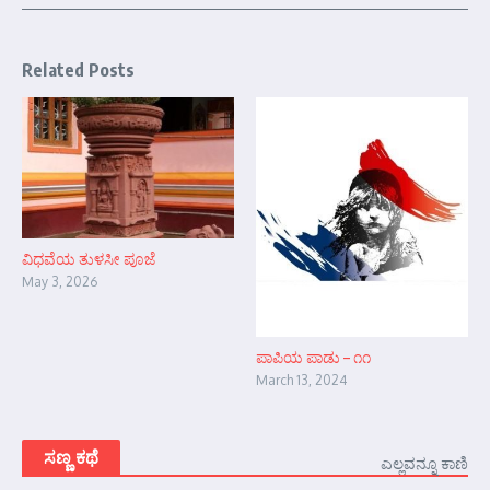
Related Posts
ವಿಧವೆಯ ತುಳಸೀ ಪೂಜೆ
May 3, 2026
ಪಾಪಿಯ ಪಾಡು – ೧೧
March 13, 2024
ಸಣ್ಣ ಕಥೆ
ಎಲ್ಲವನ್ನೂ ಕಾಣಿ