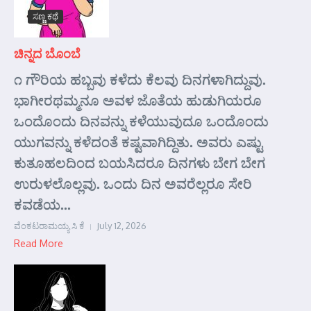
ಸಣ್ಣ ಕಥೆ
ಚಿನ್ನದ ಬೊಂಬೆ
೧ ಗೌರಿಯ ಹಬ್ಬವು ಕಳೆದು ಕೆಲವು ದಿನಗಳಾಗಿದ್ದುವು.
ಭಾಗೀರಥಮ್ಮನೂ ಅವಳ ಜೊತೆಯ ಹುಡುಗಿಯರೂ
ಒಂದೊಂದು ದಿನವನ್ನು ಕಳೆಯುವುದೂ ಒಂದೊಂದು
ಯುಗವನ್ನು ಕಳೆದಂತೆ ಕಷ್ಟವಾಗಿದ್ದಿತು. ಅವರು ಎಷ್ಟು
ಕುತೂಹಲದಿಂದ ಬಯಸಿದರೂ ದಿನಗಳು ಬೇಗ ಬೇಗ
ಉರುಳಲೊಲ್ಲವು. ಒಂದು ದಿನ ಅವರೆಲ್ಲರೂ ಸೇರಿ
ಕವಡೆಯ...
ವೆಂಕಟರಾಮಯ್ಯ ಸಿ ಕೆ
July 12, 2026
Read More