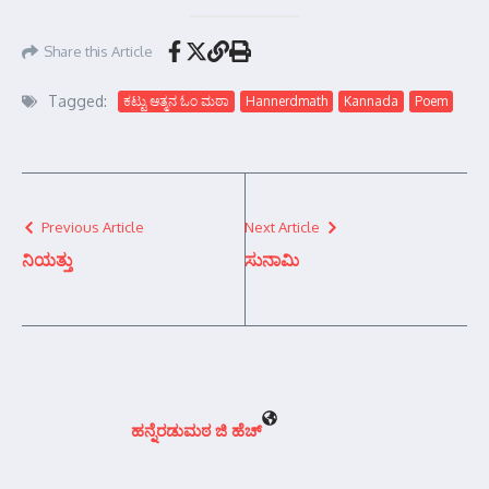
Share this Article
Tagged:
ಕಟ್ಟು ಆತ್ಮನ ಓಂ ಮಠಾ
Hannerdmath
Kannada
Poem
Previous Article
Next Article
ನಿಯತ್ತು
ಸುನಾಮಿ
ಹನ್ನೆರಡುಮಠ ಜಿ ಹೆಚ್