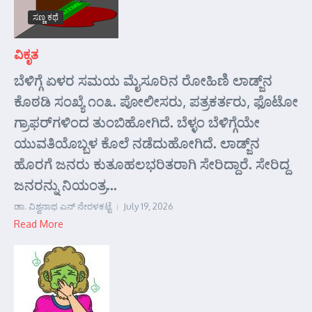
ಸಣ್ಣ ಕಥೆ
ವಿಕೃತ
ಬೆಳಿಗ್ಗೆ ಏಳರ ಸಮಯ ಮೈಸೂರಿನ ರೋಹಿಣಿ ಲಾಡ್ಜ್‌ನ
ಕೊಠಡಿ ಸಂಖ್ಯೆ ೧೦೩. ಪೋಲೀಸರು, ಪತ್ರಕರ್ತರು, ಫೊಟೋ
ಗ್ರಾಫರ್‌ಗಳಿಂದ ತುಂಬಿಹೋಗಿದೆ. ಬೆಳ್ಳಂ ಬೆಳಿಗ್ಗೆಯೇ
ಯುವತಿಯೊಬ್ಬಳ ಕೊಲೆ ನಡೆದುಹೋಗಿದೆ. ಲಾಡ್ಜ್‌ನ
ಹೊರಗೆ ಜನರು ಕುತೂಹಲಭರಿತರಾಗಿ ಸೇರಿದ್ದಾರೆ. ಸೇರಿದ್ದ
ಜನರನ್ನು ನಿಯಂತ್ರ...
ಡಾ. ವಿಶ್ವನಾಥ ಎನ್ ನೇರಳಕಟ್ಟೆ
July 19, 2026
Read More