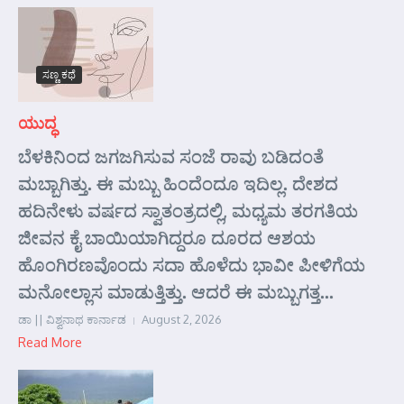
ಸಣ್ಣ ಕಥೆ
ಯುದ್ಧ
ಬೆಳಕಿನಿಂದ ಜಗಜಗಿಸುವ ಸಂಜೆ ರಾವು ಬಡಿದಂತೆ
ಮಬ್ಬಾಗಿತ್ತು. ಈ ಮಬ್ಬು ಹಿಂದೆಂದೂ ಇದಿಲ್ಲ. ದೇಶದ
ಹದಿನೇಳು ವರ್ಷದ ಸ್ವಾತಂತ್ರದಲ್ಲಿ, ಮಧ್ಯಮ ತರಗತಿಯ
ಜೀವನ ಕೈ ಬಾಯಿಯಾಗಿದ್ದರೂ ದೂರದ ಆಶಯ
ಹೊಂಗಿರಣವೊಂದು ಸದಾ ಹೊಳೆದು ಭಾವೀ ಪೀಳಿಗೆಯ
ಮನೋಲ್ಲಾಸ ಮಾಡುತ್ತಿತ್ತು. ಆದರೆ ಈ ಮಬ್ಬುಗತ್ತ...
ಡಾ || ವಿಶ್ವನಾಥ ಕಾರ್ನಾಡ
August 2, 2026
Read More