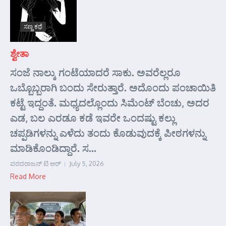
ಸಣ್ಣ ಕಥೆ
ಶ್ವೇತಾ
ಸಂಜೆ ನಾಲ್ಕು ಗಂಟೆಯಾದರೆ ಸಾಕು. ಅವರೆಲ್ಲರೂ
ಒಬ್ಬೊಬ್ಬರಾಗಿ ಬಂದು ಸೇರುತ್ತಾರೆ. ಅದೊಂದು ಪಂಚಾಯಿತಿ
ಕಟ್ಟೆ ಇದ್ದಂತೆ. ಮಧ್ಯದಲ್ಲೊಂದು ಸಿಮೆಂಟ್ ಬೆಂಚು, ಅದರ
ಎಡ, ಬಲ ಎರಡೂ ಕಡೆ ಇವರೇ ಒಂದಷ್ಟು ಕಲ್ಲು
ಚಪ್ಪಡಿಗಳನ್ನು ಎಳೆದು ತಂದು ಕೊಡುವುದಕ್ಕೆ ಪೀಠಗಳನ್ನು
ಮಾಡಿಕೊಂಡಿದ್ದಾರೆ. ಸ...
ವರದರಾಜನ್ ಟಿ ಆರ್
July 5, 2026
Read More