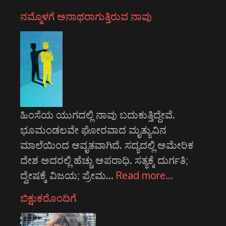
ನಮ್ಮೊಳಗೆ ಅನಾಥರಾಗುತ್ತಿರುವ ನಾವು
ಹಿಂಸೆಯ ಯುಗದಲ್ಲಿ ನಾವು ಬದುಕುತ್ತಿದ್ದೇವೆ.
ಭೂಮಂಡಲವೇ ಘೋರವಾದ ಮೃತ್ಯುವಿನ
ಮಾಲೆಯಿಂದ ಆವೃತವಾಗಿದೆ. ಸದ್ಯದಲ್ಲಿ ಅಮೇರಿಕ
ದೇಶ ಅದರಲ್ಲಿ ಹೆಚ್ಚು ಅಪರಾಧಿ. ಸತ್ಯಕ್ಕೆ ದುರ್ಗತಿ;
ದ್ವೇಷಕ್ಕೆ ವಿಜಯ; ಪ್ರೇಮ…
Read more…
ಬಿಕ್ಷುಕರೊಂದಿಗೆ