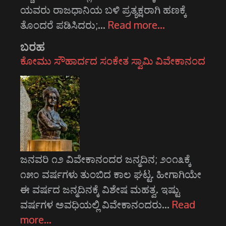
ಯವರು ರಾಜಧಾನಿಯ ಬಳಿ ಪ್ರತ್ಯಕ್ಷರಾಗಿ ಹಣಕ್ಕೆ
ತೊಂದರೆ ಪಡಿಸಿದರು;…
Read more…
ಬರಹ
ಕೋಮು ಸೌಹಾರ್ದದ ಸಂಕೇತ ಸ್ವಾಮಿ ವಿವೇಕಾನಂದ
ಜನವರಿ ೧೨ ವಿವೇಕಾನಂದರ ಜನ್ಮದಿನ; ೨೦೧೩ಕ್ಕೆ
೧೫೦ ವರ್ಷಗಳು ತುಂಬಿದ ಕಾಲ ಘಟ್ಟ. ಹೀಗಾಗಿಯೇ
ಈ ವರ್ಷದ ಜನ್ಮದಿನಕ್ಕೆ ವಿಶೇಷ ಮಹತ್ವ. ಇಷ್ಟು
ವರ್ಷಗಳ ಅವಧಿಯಲ್ಲಿ ವಿವೇಕಾನಂದರು…
Read
more…