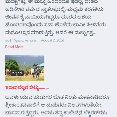
ಮಬ್ಬಾಗಿತ್ತು. ಈ ಮಬ್ಬು ಹಿಂದೆಂದೂ ಇದಿಲ್ಲ. ದೇಶದ
ಹದಿನೇಳು ವರ್ಷದ ಸ್ವಾತಂತ್ರದಲ್ಲಿ, ಮಧ್ಯಮ ತರಗತಿಯ
ಜೀವನ ಕೈ ಬಾಯಿಯಾಗಿದ್ದರೂ ದೂರದ ಆಶಯ
ಹೊಂಗಿರಣವೊಂದು ಸದಾ ಹೊಳೆದು ಭಾವೀ ಪೀಳಿಗೆಯ
ಮನೋಲ್ಲಾಸ ಮಾಡುತ್ತಿತ್ತು. ಆದರೆ ಈ ಮಬ್ಬುಗತ್ತ...
ಡಾ || ವಿಶ್ವನಾಥ ಕಾರ್ನಾಡ
August 2, 2026
Read More
ಸಣ್ಣ ಕಥೆ
ಇರುವುದೆಲ್ಲವ ಬಿಟ್ಟು………
ಅವಳು ಯಾವ ಹುಡುಗರ ಜೊತ ನಿಂತು ಮಾತನಾಡಿದರೂ
ಶ್ರೀಕಾಂತನಪಾಲಿಗೆ ಆ ಹುಡುಗರು ವಿಲನ್‌ಗಳಂತೆಯೇ
ಭಾಸವಾಗುತ್ತಿದ್ದರು. ಅವಳು ತನ್ನ ಕಾಲೇಜಿನ ಲೆಕ್ಚರರ್‌ಗಳು