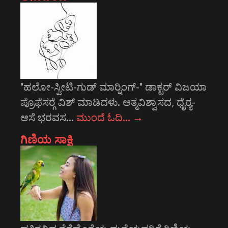
"ಹಲೋ-ಸ್ವೀಟಿ-ಗುಡ್ ಮಾರ್‍ನಿಂಗ್-" ಡಾಕ್ಟರ್ ವಿಜಯಾ
ಪ್ರೊಫೆಸರ್‍ಗೆ ವಿಶ್ ಮಾಡಿದಳು. ಆತ್ಮವಿಶ್ವಾಸದ, ಧೈರ್‍ಯ-
ಆಸೆ ಭರವಸ…
ಮುಂದೆ ಓದಿ…
→
ಗಿಣಿಯ ಸಾಕ್ಷಿ