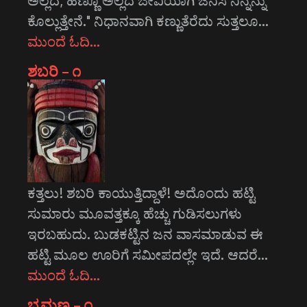
ಅಲ್ಲದ, ಹೆಣ್ಣೂ ಅಲ್ಲದ ಜೀವಿಯಾಗಿ ಜನಿಸಿ ನಿನ್ನನ್ನು
ಕೊಲ್ಲುತ್ತೇನೆ." ನಿಧಾನವಾಗಿ ಕಣ್ಣುತೆರೆದು ಸುತ್ತಲೂ…
ಮುಂದೆ ಓದಿ…
ಶಬರಿ – ೧
ಕತ್ತಲು! ಶಬರಿ ಕಾಯುತ್ತಿದ್ದಾಳೆ! ಅದೊಂದು ಹಟ್ಟಿ
ಸುಮಾರು ಮೂವತ್ತಕ್ಕೂ ಹೆಚ್ಚು ಗುಡಿಸಲುಗಳು
ಇರಬಹುದು. ಬುಡಕಟ್ಟಿನ ಜನ ವಾಸಮಾಡುವ ಈ
ಹಟ್ಟಿ ಮೂಲ ಊರಿಗೆ ಸಮೀಪದಲ್ಲೇ ಇದೆ. ಆದರೆ…
ಮುಂದೆ ಓದಿ…
ಭ್ರಮಣ – ೧