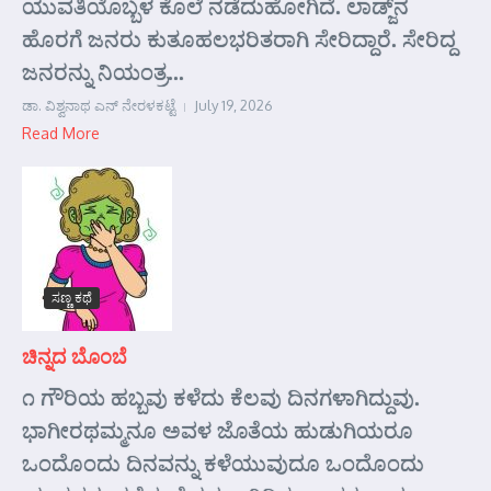
ಯುವತಿಯೊಬ್ಬಳ ಕೊಲೆ ನಡೆದುಹೋಗಿದೆ. ಲಾಡ್ಜ್‌ನ
ಹೊರಗೆ ಜನರು ಕುತೂಹಲಭರಿತರಾಗಿ ಸೇರಿದ್ದಾರೆ. ಸೇರಿದ್ದ
ಜನರನ್ನು ನಿಯಂತ್ರ...
ಡಾ. ವಿಶ್ವನಾಥ ಎನ್ ನೇರಳಕಟ್ಟೆ
July 19, 2026
Read More
ಸಣ್ಣ ಕಥೆ
ಚಿನ್ನದ ಬೊಂಬೆ
೧ ಗೌರಿಯ ಹಬ್ಬವು ಕಳೆದು ಕೆಲವು ದಿನಗಳಾಗಿದ್ದುವು.
ಭಾಗೀರಥಮ್ಮನೂ ಅವಳ ಜೊತೆಯ ಹುಡುಗಿಯರೂ
ಒಂದೊಂದು ದಿನವನ್ನು ಕಳೆಯುವುದೂ ಒಂದೊಂದು