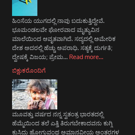
ಹಿಂಸೆಯ ಯುಗದಲ್ಲಿ ನಾವು ಬದುಕುತ್ತಿದ್ದೇವೆ.
ಭೂಮಂಡಲವೇ ಘೋರವಾದ ಮೃತ್ಯುವಿನ
ಮಾಲೆಯಿಂದ ಆವೃತವಾಗಿದೆ. ಸದ್ಯದಲ್ಲಿ ಅಮೇರಿಕ
ದೇಶ ಅದರಲ್ಲಿ ಹೆಚ್ಚು ಅಪರಾಧಿ. ಸತ್ಯಕ್ಕೆ ದುರ್ಗತಿ;
ದ್ವೇಷಕ್ಕೆ ವಿಜಯ; ಪ್ರೇಮ…
Read more…
ಬಿಕ್ಷುಕರೊಂದಿಗೆ
ಮೂವತ್ತು ವರ್ಷದ ನನ್ನ ಸ್ವತಂತ್ರ ಭಾರತದಲ್ಲಿ
ಹೆಮ್ಮೆಯಿಂದ ತಲೆ ಎತ್ತಿ ತಿರುಗಬೇಕಾದವನು ಕುಗ್ಗಿ
ಕುಸಿದು ಹೋಗುವಂಥ ಅಮಾನವೀಯ ಅಂತರಗಳ