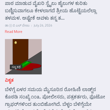
ಪಾಠ ಮಾಡುವ ವೈಖರಿ ಸ್ಟೈಲು ಹೈಲುಗಳ ಕುರಿತು
ಬಣ್ಣಿಸುವಾಗಲೂ ಕೇಳಲಾಗದೆ ಶ್ರೀಯ ಹೊಟ್ಟೆಯಲೆಲ್ಲಾ
ತಳಮಳ. ಅಷ್ಟೇಕೆ ಅವಳು ತನ್ನ ತ...
ಡಾ || ಬಿ ಎಲ್ ವೇಣು
July 26, 2026
Read More
ಸಣ್ಣ ಕಥೆ
ವಿಕೃತ
ಬೆಳಿಗ್ಗೆ ಏಳರ ಸಮಯ ಮೈಸೂರಿನ ರೋಹಿಣಿ ಲಾಡ್ಜ್‌ನ
ಕೊಠಡಿ ಸಂಖ್ಯೆ ೧೦೩. ಪೋಲೀಸರು, ಪತ್ರಕರ್ತರು, ಫೊಟೋ
ಗ್ರಾಫರ್‌ಗಳಿಂದ ತುಂಬಿಹೋಗಿದೆ. ಬೆಳ್ಳಂ ಬೆಳಿಗ್ಗೆಯೇ