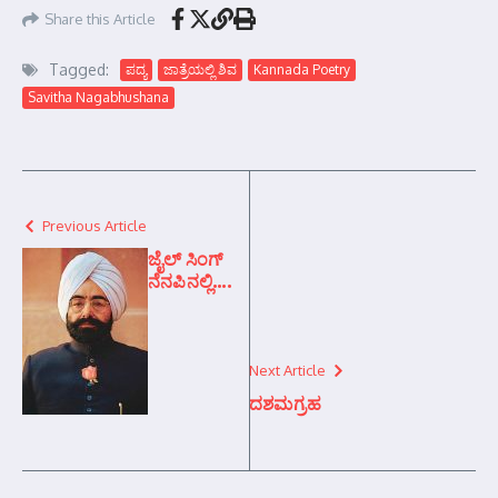
Share this Article
Tagged:
ಪದ್ಯ
ಜಾತ್ರೆಯಲ್ಲಿ ಶಿವ
Kannada Poetry
Savitha Nagabhushana
Previous Article
ಜೈಲ್ ಸಿಂಗ್
ನೆನಪಿನಲ್ಲಿ….
Next Article
ದಶಮಗ್ರಹ