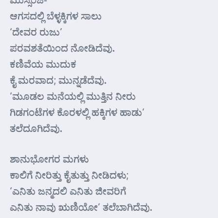
ಆಗಸದಲ್ಲಿ ಬೆಳ್ಳಕ್ಕಿಗಳ ಸಾಲು
‘ದೇವರ ರುಜು’
ಪರವಶತೆಯಿಂದ ನೋಡಿದೆವು.
ಕಣಿವೆಯ ಮುದುಕ
ಕೈ ಮರವಾದ; ಮುನ್ನಡೆದೆವು.
‘ಮೂಡಲ ಮನೆಯಲ್ಲಿ ಮುತ್ತಿನ ನೀರು
ಗಿಡಗಂಟೆಗಳ ಕೊರಳಲ್ಲಿ ಹಕ್ಕಿಗಳ ಹಾಡು’
ತಲೆದೂಗಿದೆವು.
ಶಾನುಭೋಗರ ಮಗಳು
ಕಾಲಿಗೆ ನೀರಿತ್ತು ಕೈತುತ್ತು ನೀಡಿದಳು;
‘ಎನಿತು ಜನ್ಮದಲಿ ಎನಿತು ಜೀವರಿಗೆ
ಎನಿತು ನಾವು ಋಣಿಯೋ’ ತಲೆಬಾಗಿದೆವು.