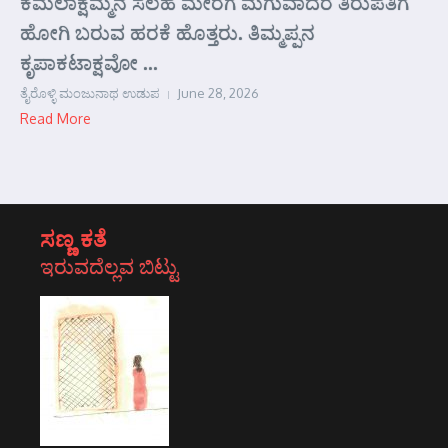
ಕಮಲಾಕ್ಷಮ್ಮನ ಸಲಹೆ ಮೇರೆಗೆ ಮಗುವಾದರೆ ತಿರುಪತಿಗೆ
ಹೋಗಿ ಬರುವ ಹರಕೆ ಹೊತ್ತರು. ತಿಮ್ಮಪ್ಪನ
ಕೃಪಾಕಟಾಕ್ಷವೋ ...
ತೈರೊಳ್ಳಿ ಮಂಜುನಾಥ ಉಡುಪ
June 28, 2026
Read More
ಸಣ್ಣ ಕತೆ
ಇರುವದೆಲ್ಲವ ಬಿಟ್ಟು