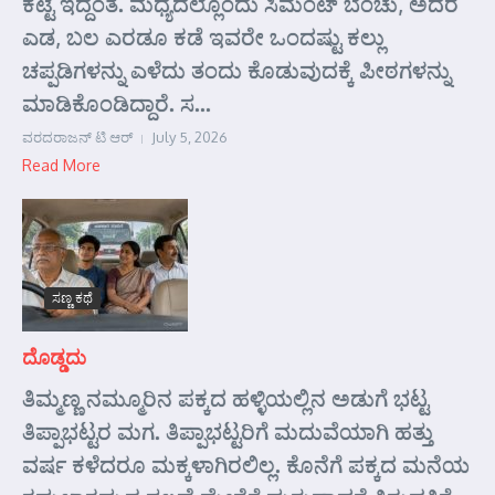
ಕಟ್ಟೆ ಇದ್ದಂತೆ. ಮಧ್ಯದಲ್ಲೊಂದು ಸಿಮೆಂಟ್ ಬೆಂಚು, ಅದರ
ಎಡ, ಬಲ ಎರಡೂ ಕಡೆ ಇವರೇ ಒಂದಷ್ಟು ಕಲ್ಲು
ಚಪ್ಪಡಿಗಳನ್ನು ಎಳೆದು ತಂದು ಕೊಡುವುದಕ್ಕೆ ಪೀಠಗಳನ್ನು
ಮಾಡಿಕೊಂಡಿದ್ದಾರೆ. ಸ...
ವರದರಾಜನ್ ಟಿ ಆರ್
July 5, 2026
Read More
ಸಣ್ಣ ಕಥೆ
ದೊಡ್ಡದು
ತಿಮ್ಮಣ್ಣ ನಮ್ಮೂರಿನ ಪಕ್ಕದ ಹಳ್ಳಿಯಲ್ಲಿನ ಅಡುಗೆ ಭಟ್ಟ
ತಿಪ್ಪಾಭಟ್ಟರ ಮಗ. ತಿಪ್ಪಾಭಟ್ಟರಿಗೆ ಮದುವೆಯಾಗಿ ಹತ್ತು
ವರ್ಷ ಕಳೆದರೂ ಮಕ್ಕಳಾಗಿರಲಿಲ್ಲ. ಕೊನೆಗೆ ಪಕ್ಕದ ಮನೆಯ