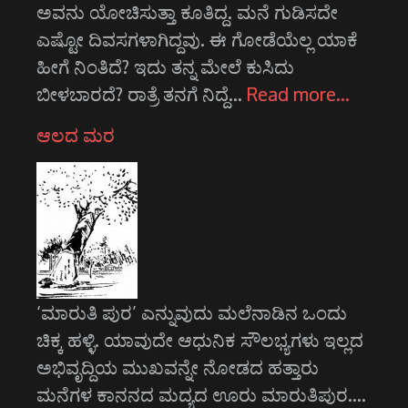
ಅವನು ಯೋಚಿಸುತ್ತಾ ಕೂತಿದ್ದ. ಮನೆ ಗುಡಿಸದೇ
ಎಷ್ಟೋ ದಿವಸಗಳಾಗಿದ್ದವು. ಈ ಗೋಡೆಯೆಲ್ಲ ಯಾಕೆ
ಹೀಗೆ ನಿಂತಿದೆ? ಇದು ತನ್ನ ಮೇಲೆ ಕುಸಿದು
ಬೀಳಬಾರದೆ? ರಾತ್ರೆ ತನಗೆ ನಿದ್ದೆ…
Read more…
ಆಲದ ಮರ
‘ಮಾರುತಿ ಪುರ’ ಎನ್ನುವುದು ಮಲೆನಾಡಿನ ಒಂದು
ಚಿಕ್ಕ ಹಳ್ಳಿ. ಯಾವುದೇ ಆಧುನಿಕ ಸೌಲಭ್ಯಗಳು ಇಲ್ಲದ
ಅಭಿವೃದ್ದಿಯ ಮುಖವನ್ನೇ ನೋಡದ ಹತ್ತಾರು
ಮನೆಗಳ ಕಾನನದ ಮದ್ಯದ ಊರು ಮಾರುತಿಪುರ.…