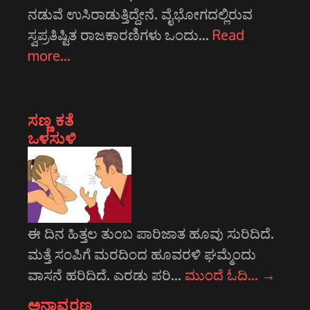
ನಡುವೆ ಉಸಿರಾಡುತ್ತಿದ್ದೇನೆ. ವೈಭೋಗದಲ್ಲಿರುವ
ಸ್ವಪ್ರತಿಷ್ಟಿತ ರಾಜಕಾರಣಿಗಳು ಒಂದು…
Read
more…
ಸಣ್ಣ ಕತೆ
ಒಳಸುಳಿ
ಈ ದಿನ ಹಿತ್ತಲ ತುಂಬ ಪಾರಿಜಾತ ಹೂವು ಸುರಿದಿದೆ.
ಮತ್ತೆ ಸಂಪಿಗೆ ಮರದಿಂದ ಹೂವರಳಿ ಘಮ್ಮೆಂದು
ವಾಸನೆ ಹರಿದಿದೆ. ಎರಡು ಪರಿ…
ಮುಂದೆ ಓದಿ…
→
ಅನಾವರಣ