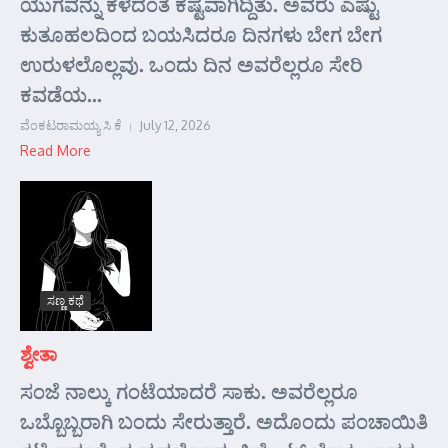
ಯುಗವನ್ನು ಕಳೆದಂತೆ ಕಷ್ಟವಾಗಿದ್ದಿತು. ಅವರು ಎಷ್ಟು
ಕುತೂಹಲದಿಂದ ಬಯಸಿದರೂ ದಿನಗಳು ಬೇಗ ಬೇಗ
ಉರುಳಲೊಲ್ಲವು. ಒಂದು ದಿನ ಅವರೆಲ್ಲರೂ ಸೇರಿ
ಕವಡೆಯ...
ವೆಂಕಟರಾಮಯ್ಯ ಸಿ ಕೆ
July 12, 2026
Read More
ಸಣ್ಣ ಕಥೆ
ಶ್ವೇತಾ
ಸಂಜೆ ನಾಲ್ಕು ಗಂಟೆಯಾದರೆ ಸಾಕು. ಅವರೆಲ್ಲರೂ
ಒಬ್ಬೊಬ್ಬರಾಗಿ ಬಂದು ಸೇರುತ್ತಾರೆ. ಅದೊಂದು ಪಂಚಾಯಿತಿ