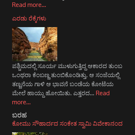
Read more…
ಎರಡು ರೆಕ್ಕೆಗಳು
ಪಶ್ಚಿಮದಲ್ಲಿ ಸೂರ್ಯ ಮುಳುಗುತ್ತಿದ್ದ ಆಕಾರದ ತುಂಬ
ಒಂಥರಾ ಕೆಂಬಣ್ಣ ತುಂಬಿಕೊಂಡಿತ್ತು. ಆ ಸಂಜೆಯಲ್ಲಿ
ತಣ್ಣನೆಯ ಗಾಳಿ ಆ ಭಾವನೆ ಬಂಡೆಯ ಕೋಟೆಯ
ಮೇಲೆ ಹಾಯ್ದು ಹೋಯಿತು. ಎತ್ತರದ…
Read
more…
ಬರಹ
ಕೋಮು ಸೌಹಾರ್ದದ ಸಂಕೇತ ಸ್ವಾಮಿ ವಿವೇಕಾನಂದ