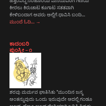
ಹತ್ತಿರವಿದ್ದ ನೆರೆಹೊರೆಯ ಮನೆಯವರಿಗೆ ಗಿಣಿಯ
ಕೀರಲು ಕಿರುಚಾಟ ಕೂಗಾಟ ಸತತವಾಗಿ
ಕೇಳಿಬಂದಾಗ ಅವರು ಅಲ್ಲಿಗೆ ಧಾವಿಸಿ ಬಂದಿ…
ಮುಂದೆ ಓದಿ…
→
ಕಾದಂಬರಿ
ಪುಂಸ್ತ್ರೀ – ೧
ಶರವು ಮರ್ಮವ ಘಾತಿಸಿತು "ಮುಂದಿನ ಜನ್ಮ
ಅಂತನ್ನುವುದು ಒಂದು ಇರುವುದೇ ಆದಲ್ಲಿ ಗಂಡೂ