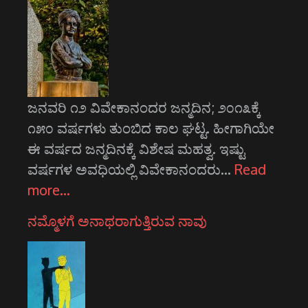
ಜನವರಿ ೧೨ ವಿವೇಕಾನಂದರ ಜನ್ಮದಿನ; ೨೦೧೩ಕ್ಕೆ
೧೫೦ ವರ್ಷಗಳು ತುಂಬಿದ ಕಾಲ ಘಟ್ಟ. ಹೀಗಾಗಿಯೇ
ಈ ವರ್ಷದ ಜನ್ಮದಿನಕ್ಕೆ ವಿಶೇಷ ಮಹತ್ವ. ಇಷ್ಟು
ವರ್ಷಗಳ ಅವಧಿಯಲ್ಲಿ ವಿವೇಕಾನಂದರು…
Read
more…
ನಮ್ಮೊಳಗೆ ಅನಾಥರಾಗುತ್ತಿರುವ ನಾವು