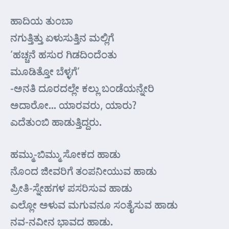
ಹಾದಿಯ ತುಂಬಾ
ನಗುತ್ತಿತ್ತು ಏಳುಸುತ್ತಿನ ಮಲ್ಲಿಗೆ
‘ಹಚ್ಚನೆ ಹಸುರ ಗಿಡದಿಂದೆಂತು
ಮೂಡಿತ್ತೋ ಬೆಳ್ಳಗೆ’
-ಅನತಿ ದೂರದಲ್ಲೇ ಕಲ್ಲು ಬಂಡೆಯನ್ನೇರಿ
ಅದಾರೋ… ಯಾರವರು, ಯಾರು?
ಎದೆತುಂಬಿ ಹಾಡುತ್ತಿದ್ದರು.
ಹಮ್ಮು-ಬಿಮ್ಮು ಸೋಕದ ಹಾಡು
ನೊಂದ ಜೀವರಿಗೆ ತಂಪನೀಯುವ ಹಾಡು
ಪ್ರೀತಿ-ಸ್ನೇಹಗಳ ಪಸರಿಸುವ ಹಾಡು
ಎಲ್ಲೋ ಅಳುವ ಮಗುವನೂ ಸಂತೈಸುವ ಹಾಡು
ನವ-ನವೀನ ಭಾವದ ಹಾಡು.