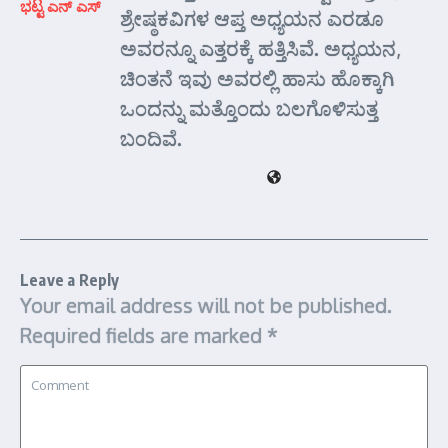
ಭಟ್ಟ ಎನ್ ಎಸ್
ಶ್ರೇಷ್ಠಕವಿಗಳ ಆಪ್ತ ಅಧ್ಯಯನ ಎರಡೂ
ಅವರನ್ನೂ ಎತ್ತರಕ್ಕೆ ಹತ್ತಿಸಿವೆ. ಅಧ್ಯಯನ,
ಚಿಂತನೆ ಇವು ಅವರಲ್ಲಿ ಹಾಸು ಹೊಕ್ಕಾಗಿ
ಒಂದನ್ನು ಮತ್ತೊಂದು ಬಲಗೊಳಿಸುತ್ತ
ಬಂದಿವೆ.
Leave a Reply
Your email address will not be published.
Required fields are marked
*