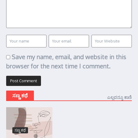
Save my name, email, and website in this
browser for the next time I comment.
ಸಣ್ಣ ಕಥೆ
ಎಲ್ಲವನ್ನೂ ಕಾಣಿ
ಸಣ್ಣ ಕಥೆ