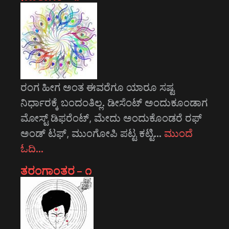
ರಂಗ ಹೀಗ ಅಂತ ಈವರೆಗೂ ಯಾರೂ ಸಷ್ಟ
ನಿರ್ಧಾರಕ್ಕೆ ಬಂದಂತಿಲ್ಲ. ಡೀಸೆಂಟ್ ಅಂದುಕೂಂಡಾಗ
ಮೋಸ್ಟ್‌ ಡಿಫರೆಂಟ್‌, ಮೇದು ಅಂದುಕೊಂಡರೆ ರಫ್
ಅಂಡ್ ಟಫ್, ಮುಂಗೋಪಿ ಪಟ್ಟ ಕಟ್ಟಿ…
ಮುಂದೆ
ಓದಿ…
ತರಂಗಾಂತರ – ೧