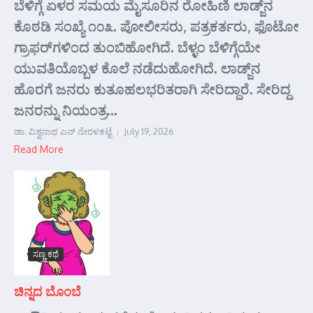
ಬೆಳಿಗ್ಗೆ ಏಳರ ಸಮಯ ಮೈಸೂರಿನ ರೋಹಿಣಿ ಲಾಡ್ಜ್‌ನ
ಕೊಠಡಿ ಸಂಖ್ಯೆ ೧೦೩. ಪೋಲೀಸರು, ಪತ್ರಕರ್ತರು, ಫೊಟೋ
ಗ್ರಾಫರ್‌ಗಳಿಂದ ತುಂಬಿಹೋಗಿದೆ. ಬೆಳ್ಳಂ ಬೆಳಿಗ್ಗೆಯೇ
ಯುವತಿಯೊಬ್ಬಳ ಕೊಲೆ ನಡೆದುಹೋಗಿದೆ. ಲಾಡ್ಜ್‌ನ
ಹೊರಗೆ ಜನರು ಕುತೂಹಲಭರಿತರಾಗಿ ಸೇರಿದ್ದಾರೆ. ಸೇರಿದ್ದ
ಜನರನ್ನು ನಿಯಂತ್ರ...
ಡಾ. ವಿಶ್ವನಾಥ ಎನ್ ನೇರಳಕಟ್ಟೆ
July 19, 2026
Read More
ಸಣ್ಣ ಕಥೆ
ಚಿನ್ನದ ಬೊಂಬೆ