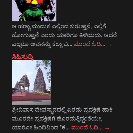
ಆ ಹಣ್ಣು ಮುದುಕ ಎಲ್ಲಿಂದ ಬರುತ್ತಾನೆ, ಎಲ್ಲಿಗೆ
ಹೋಗುತ್ತಾನೆ ಎಂದು ಯಾರಿಗೂ ತಿಳಿಯದು. ಆದರೆ
ಎಲ್ಲರೂ ಅವನನ್ನು ಕಲ್ಲು ಬ…
ಮುಂದೆ ಓದಿ…
→
ಸಿಹಿಸುದ್ದಿ
ಶ್ರೀನಿವಾಸ ದೇವಸ್ಥಾನದಲ್ಲಿ ಎರಡು ಪ್ರದಕ್ಷಿಣೆ ಹಾಕಿ
ಮೂರನೇ ಪ್ರದಕ್ಷಿಣೆಗೆ ಹೊರಡುತ್ತಿದ್ದಂತೆಯೇ,
ಯಾರೋ ಹಿಂದಿನಿಂದ "ಕ…
ಮುಂದೆ ಓದಿ…
→