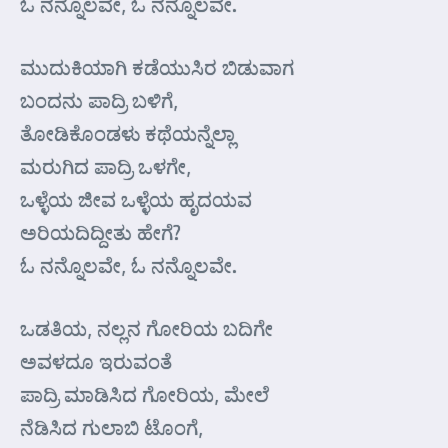
ಓ ನನ್ನೊಲವೇ, ಓ ನನ್ನೊಲವೇ.
ಮುದುಕಿಯಾಗಿ ಕಡೆಯುಸಿರ ಬಿಡುವಾಗ
ಬಂದನು ಪಾದ್ರಿ ಬಳಿಗೆ,
ತೋಡಿಕೊಂಡಳು ಕಥೆಯನ್ನೆಲ್ಲಾ
ಮರುಗಿದ ಪಾದ್ರಿ ಒಳಗೇ,
ಒಳ್ಳೆಯ ಜೀವ ಒಳ್ಳೆಯ ಹೃದಯವ
ಅರಿಯದಿದ್ದೀತು ಹೇಗೆ?
ಓ ನನ್ನೊಲವೇ, ಓ ನನ್ನೊಲವೇ.
ಒಡತಿಯ, ನಲ್ಲನ ಗೋರಿಯ ಬದಿಗೇ
ಅವಳದೂ ಇರುವಂತೆ
ಪಾದ್ರಿ ಮಾಡಿಸಿದ ಗೋರಿಯ, ಮೇಲೆ
ನೆಡಿಸಿದ ಗುಲಾಬಿ ಟೊಂಗೆ,