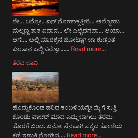
ಲೇ... ಬರ್‍ರೋ.. ಏನ್ ನೋಡಾಕ್ಹತ್ತೀರಿ... ಅಲ್ನೋಡು
ಮಲ್ಲಣ್ಣ ತಾತ ಐದಾನ... ಲೇ ಎಲೈದನಪಾ... ಆಯಾ...
ಆಗ!... ಅಲ್ಲಿ ಮಾರಕ್ಕನ ಹೋಟ್ಲಾಗ ಚಾ ಕುಡ್ಕಂತ
ಕುಂತಾನ ಜಲ್ದಿ ಬರ್‍ರೋ...…
Read more…
ತೆರೆದ ಬಾವಿ
ಹೊದ್ದುಕೊಂಡ ಹರಿದ ಕಂಬಳಿಯನ್ನೇ ಮೈಗೆ ಸುತ್ತಿ
ಕೊಂಡು ವಾಚರ್ ಮಾದ ಎದ್ದು ಬಾಗಿಲು ತೆರೆದು
ಹೊರಗೆ ಬಂದ. ಏನೋ ನೆನಪಾಗಿ ಪಕ್ಕದ ಕೋಣೆಯ
ಕಡೆ ಇಣುಕಿ ನೋಡಿದ.…
Read more…