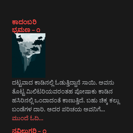
ಕಾದಂಬರಿ
ಭ್ರಮಣ – ೧
ದಟ್ಟವಾದ ಕಾಡಿನಲ್ಲಿ ಓಡುತ್ತಿದ್ದಾನೆ ಸಾಯಿ. ಅವನು
ತೊಟ್ಟ ಮಿಲಿಟರಿಯವರಂತಹ ಪೋಷಾಕು ಕಾಡಿನ
ಹಸಿರಿನಲ್ಲಿ ಒಂದಾದಂತೆ ಕಾಣುತ್ತಿದೆ. ಬಹು ಚಿಕ್ಕ ಕಲ್ಲು
ಬಂಡೆಗಳ ದಾರಿ. ಅದರ ಪರಿಚಯ ಅವನಿಗೆ…
ಮುಂದೆ ಓದಿ…
ನವಿಲುಗರಿ – ೧