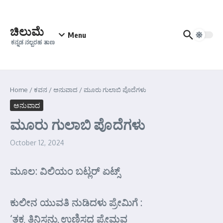
Skip to content
ಚಿಲುಮೆ
Menu
ಕನ್ನಡ ನಲ್ಬರಹ ತಾಣ
Home
/
ಕವನ
/
ಅನುವಾದ
/
ಮೂರು ಗುಲಾಬಿ ಪೊದೆಗಳು
ಅನುವಾದ
ಮೂರು ಗುಲಾಬಿ ಪೊದೆಗಳು
October 12, 2024
ಮೂಲ: ವಿಲಿಯಂ ಬಟ್ಲರ್ ಏಟ್ಸ್
ಕುಲೀನ ಯುವತಿ ನುಡಿದಳು ಪ್ರೇಮಿಗೆ :
‘ತಕ್ಕ ತಿನಿಸನ್ನು ಉಣಿಸದ ಪ್ರೇಮವ