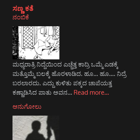
ಸಣ್ಣ ಕತೆ
ನಂಬಿಕೆ
ಮಧ್ಯರಾತ್ರಿ ನಿದ್ದೆಯಿಂದ ಎಚ್ಚೆತ್ತ ಕಾದ್ರಿ ಒಮ್ಮೆ ಎಡಕ್ಕೆ
ಮತ್ತೊಮ್ಮೆ ಬಲಕ್ಕೆ ಹೊರಳಾಡಿದ. ಹೂ... ಹೂ.... ನಿದ್ರೆ
ಬರಲಾರದು. ಎದ್ದು ಕುಳಿತು ಪಕ್ಕದ ಚಾಪೆಯತ್ತ
ಕಣ್ಣಾಡಿಸಿದ ಪಾತು ಅವನ…
Read more…
ಆನುಗೋಲು