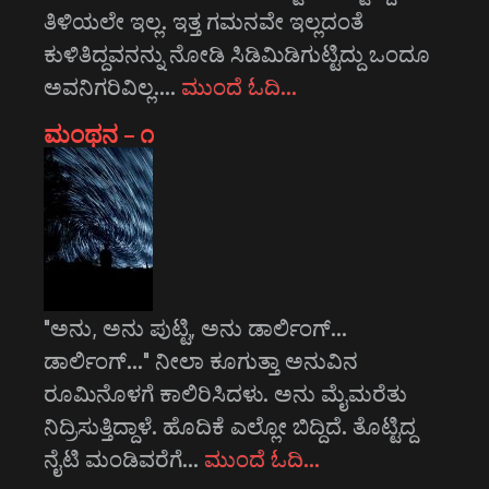
ತಿಳಿಯಲೇ ಇಲ್ಲ. ಇತ್ತ ಗಮನವೇ ಇಲ್ಲದಂತೆ
ಕುಳಿತಿದ್ದವನನ್ನು ನೋಡಿ ಸಿಡಿಮಿಡಿಗುಟ್ಟಿದ್ದು ಒಂದೂ
ಅವನಿಗರಿವಿಲ್ಲ.…
ಮುಂದೆ ಓದಿ…
ಮಂಥನ – ೧
"ಅನು, ಅನು ಪುಟ್ಟಿ, ಅನು ಡಾರ್ಲಿಂಗ್...
ಡಾರ್ಲಿಂಗ್..." ನೀಲಾ ಕೂಗುತ್ತಾ ಅನುವಿನ
ರೂಮಿನೊಳಗೆ ಕಾಲಿರಿಸಿದಳು. ಅನು ಮೈಮರೆತು
ನಿದ್ರಿಸುತ್ತಿದ್ದಾಳೆ. ಹೊದಿಕೆ ಎಲ್ಲೋ ಬಿದ್ದಿದೆ. ತೊಟ್ಟಿದ್ದ
ನೈಟಿ ಮಂಡಿವರೆಗೆ…
ಮುಂದೆ ಓದಿ…