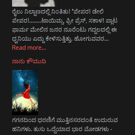
ರೈಲು ನಿಲ್ದಾಣದಲ್ಲಿ ನಿಂತಿತು! "ಪೇಪರ! ಡೇಲಿ
ಪೇಪರ!........ಟಾಯಿಮ್ಸ, ಫ್ರೀ ಪ್ರೆಸ್, ಸಕಾಳ! ಪ್ಲಾಟ
ಫಾರ್ಮ ಮೇಲಿನ ಜನರ ನೂರೆಂಟು ಗದ್ದಲದಲ್ಲಿ ಈ
ಧ್ವನಿಯು ಎದ್ದು ಕೇಳಿಸುತ್ತಿತ್ತು. ಹೋಗುವವರ…
Read more…
ನಾನು ಕೌಮುದಿ
ಗಗನದಿಂದ ಧರಣಿಗೆ ಮುತ್ತಿನಸರದಂತೆ ಉದುರುವ
ಹನಿಗಳು. ತುಸು ಒದ್ದೆಯಾದ ಭಾರ ಮೋಡಗಳು -