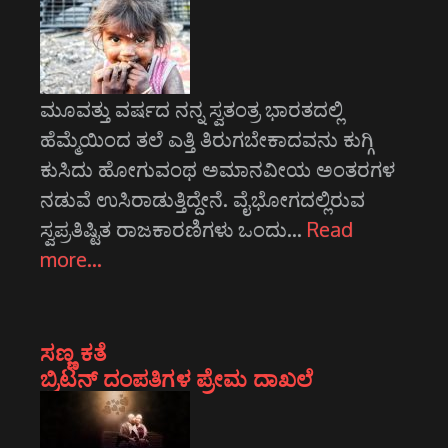
ಮೂವತ್ತು ವರ್ಷದ ನನ್ನ ಸ್ವತಂತ್ರ ಭಾರತದಲ್ಲಿ
ಹೆಮ್ಮೆಯಿಂದ ತಲೆ ಎತ್ತಿ ತಿರುಗಬೇಕಾದವನು ಕುಗ್ಗಿ
ಕುಸಿದು ಹೋಗುವಂಥ ಅಮಾನವೀಯ ಅಂತರಗಳ
ನಡುವೆ ಉಸಿರಾಡುತ್ತಿದ್ದೇನೆ. ವೈಭೋಗದಲ್ಲಿರುವ
ಸ್ವಪ್ರತಿಷ್ಟಿತ ರಾಜಕಾರಣಿಗಳು ಒಂದು…
Read
more…
ಸಣ್ಣ ಕತೆ
ಬ್ರಿಟನ್ ದಂಪತಿಗಳ ಪ್ರೇಮ ದಾಖಲೆ