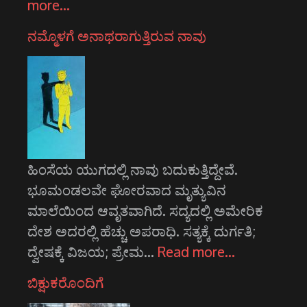
more…
ನಮ್ಮೊಳಗೆ ಅನಾಥರಾಗುತ್ತಿರುವ ನಾವು
ಹಿಂಸೆಯ ಯುಗದಲ್ಲಿ ನಾವು ಬದುಕುತ್ತಿದ್ದೇವೆ.
ಭೂಮಂಡಲವೇ ಘೋರವಾದ ಮೃತ್ಯುವಿನ
ಮಾಲೆಯಿಂದ ಆವೃತವಾಗಿದೆ. ಸದ್ಯದಲ್ಲಿ ಅಮೇರಿಕ
ದೇಶ ಅದರಲ್ಲಿ ಹೆಚ್ಚು ಅಪರಾಧಿ. ಸತ್ಯಕ್ಕೆ ದುರ್ಗತಿ;
ದ್ವೇಷಕ್ಕೆ ವಿಜಯ; ಪ್ರೇಮ…
Read more…
ಬಿಕ್ಷುಕರೊಂದಿಗೆ