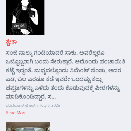
ಸಣ್ಣ ಕಥೆ
ಶ್ವೇತಾ
ಸಂಜೆ ನಾಲ್ಕು ಗಂಟೆಯಾದರೆ ಸಾಕು. ಅವರೆಲ್ಲರೂ
ಒಬ್ಬೊಬ್ಬರಾಗಿ ಬಂದು ಸೇರುತ್ತಾರೆ. ಅದೊಂದು ಪಂಚಾಯಿತಿ
ಕಟ್ಟೆ ಇದ್ದಂತೆ. ಮಧ್ಯದಲ್ಲೊಂದು ಸಿಮೆಂಟ್ ಬೆಂಚು, ಅದರ
ಎಡ, ಬಲ ಎರಡೂ ಕಡೆ ಇವರೇ ಒಂದಷ್ಟು ಕಲ್ಲು
ಚಪ್ಪಡಿಗಳನ್ನು ಎಳೆದು ತಂದು ಕೊಡುವುದಕ್ಕೆ ಪೀಠಗಳನ್ನು
ಮಾಡಿಕೊಂಡಿದ್ದಾರೆ. ಸ...
ವರದರಾಜನ್ ಟಿ ಆರ್
July 5, 2026
Read More