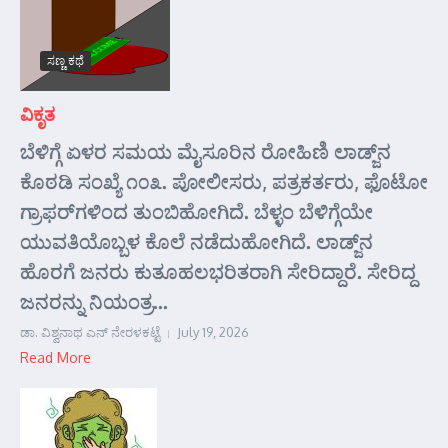
ಸಣ್ಣ ಕಥೆ
ವಿಕೃತ
ಬೆಳಿಗ್ಗೆ ಏಳರ ಸಮಯ ಮೈಸೂರಿನ ರೋಹಿಣಿ ಲಾಡ್ಜ್‌ನ
ಕೊಠಡಿ ಸಂಖ್ಯೆ ೧೦೩. ಪೋಲೀಸರು, ಪತ್ರಕರ್ತರು, ಫೊಟೋ
ಗ್ರಾಫರ್‌ಗಳಿಂದ ತುಂಬಿಹೋಗಿದೆ. ಬೆಳ್ಳಂ ಬೆಳಿಗ್ಗೆಯೇ
ಯುವತಿಯೊಬ್ಬಳ ಕೊಲೆ ನಡೆದುಹೋಗಿದೆ. ಲಾಡ್ಜ್‌ನ
ಹೊರಗೆ ಜನರು ಕುತೂಹಲಭರಿತರಾಗಿ ಸೇರಿದ್ದಾರೆ. ಸೇರಿದ್ದ
ಜನರನ್ನು ನಿಯಂತ್ರ...
ಡಾ. ವಿಶ್ವನಾಥ ಎನ್ ನೇರಳಕಟ್ಟೆ
July 19, 2026
Read More