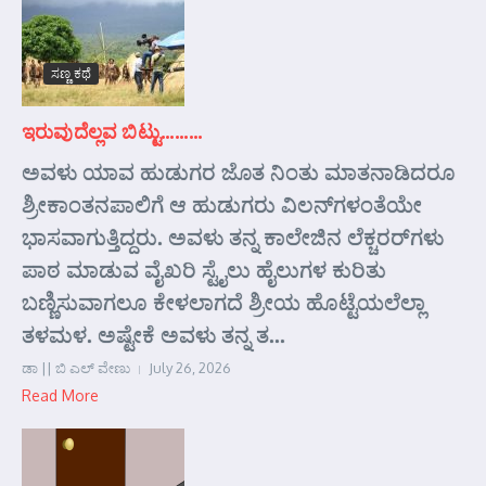
ಸಣ್ಣ ಕಥೆ
ಇರುವುದೆಲ್ಲವ ಬಿಟ್ಟು………
ಅವಳು ಯಾವ ಹುಡುಗರ ಜೊತ ನಿಂತು ಮಾತನಾಡಿದರೂ
ಶ್ರೀಕಾಂತನಪಾಲಿಗೆ ಆ ಹುಡುಗರು ವಿಲನ್‌ಗಳಂತೆಯೇ
ಭಾಸವಾಗುತ್ತಿದ್ದರು. ಅವಳು ತನ್ನ ಕಾಲೇಜಿನ ಲೆಕ್ಚರರ್‌ಗಳು
ಪಾಠ ಮಾಡುವ ವೈಖರಿ ಸ್ಟೈಲು ಹೈಲುಗಳ ಕುರಿತು
ಬಣ್ಣಿಸುವಾಗಲೂ ಕೇಳಲಾಗದೆ ಶ್ರೀಯ ಹೊಟ್ಟೆಯಲೆಲ್ಲಾ
ತಳಮಳ. ಅಷ್ಟೇಕೆ ಅವಳು ತನ್ನ ತ...
ಡಾ || ಬಿ ಎಲ್ ವೇಣು
July 26, 2026
Read More