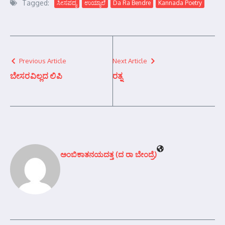
Tagged:
ಸೀಸಪದ್ಯ
ಉಯ್ಯಾಲೆ
Da Ra Bendre
Kannada Poetry
Previous Article
Next Article
ಬೇಸರವಿಲ್ಲದ ಲಿಪಿ
ರತ್ನ
ಅಂಬಿಕಾತನಯದತ್ತ (ದ ರಾ ಬೇಂದ್ರೆ)