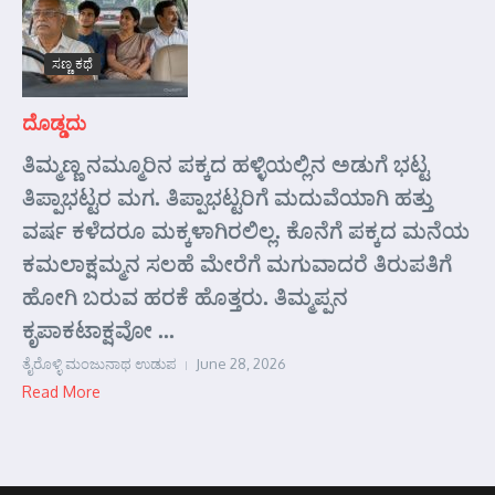
ಸಣ್ಣ ಕಥೆ
ದೊಡ್ಡದು
ತಿಮ್ಮಣ್ಣ ನಮ್ಮೂರಿನ ಪಕ್ಕದ ಹಳ್ಳಿಯಲ್ಲಿನ ಅಡುಗೆ ಭಟ್ಟ
ತಿಪ್ಪಾಭಟ್ಟರ ಮಗ. ತಿಪ್ಪಾಭಟ್ಟರಿಗೆ ಮದುವೆಯಾಗಿ ಹತ್ತು
ವರ್ಷ ಕಳೆದರೂ ಮಕ್ಕಳಾಗಿರಲಿಲ್ಲ. ಕೊನೆಗೆ ಪಕ್ಕದ ಮನೆಯ
ಕಮಲಾಕ್ಷಮ್ಮನ ಸಲಹೆ ಮೇರೆಗೆ ಮಗುವಾದರೆ ತಿರುಪತಿಗೆ
ಹೋಗಿ ಬರುವ ಹರಕೆ ಹೊತ್ತರು. ತಿಮ್ಮಪ್ಪನ
ಕೃಪಾಕಟಾಕ್ಷವೋ ...
ತೈರೊಳ್ಳಿ ಮಂಜುನಾಥ ಉಡುಪ
June 28, 2026
Read More