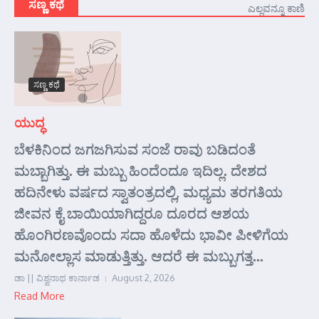
ಸಣ್ಣ ಕಥೆ
ಎಲ್ಲವನ್ನೂ ಕಾಣಿ
ಸಣ್ಣ ಕಥೆ
ಯುದ್ಧ
ಬೆಳಕಿನಿಂದ ಜಗಜಗಿಸುವ ಸಂಜೆ ರಾವು ಬಡಿದಂತೆ
ಮಬ್ಬಾಗಿತ್ತು. ಈ ಮಬ್ಬು ಹಿಂದೆಂದೂ ಇದಿಲ್ಲ. ದೇಶದ
ಹದಿನೇಳು ವರ್ಷದ ಸ್ವಾತಂತ್ರದಲ್ಲಿ, ಮಧ್ಯಮ ತರಗತಿಯ
ಜೀವನ ಕೈ ಬಾಯಿಯಾಗಿದ್ದರೂ ದೂರದ ಆಶಯ
ಹೊಂಗಿರಣವೊಂದು ಸದಾ ಹೊಳೆದು ಭಾವೀ ಪೀಳಿಗೆಯ
ಮನೋಲ್ಲಾಸ ಮಾಡುತ್ತಿತ್ತು. ಆದರೆ ಈ ಮಬ್ಬುಗತ್ತ...
ಡಾ || ವಿಶ್ವನಾಥ ಕಾರ್ನಾಡ
August 2, 2026
Read More