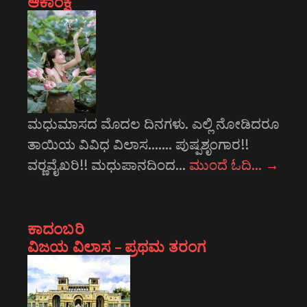
ಆಕಾಂಕ್ಷೆ
ಮಧುಮಾಸದ ಮೊದಲ ದಿನಗಳು. ಎಲ್ಲಿ ನೋಡಿದರೂ
ತಾಯಿಯ ವಿವಿಧ ವಿಲಾಸ....... ಪುಷ್ಪಶೃಂಗಾರ!!
ವರ್‍ಣವೈಖರಿ!! ಮಧುಪಾನದಿಂದ…
ಮುಂದೆ ಓದಿ…
→
ಕಾದಂಬರಿ
ವಿಜಯ ವಿಲಾಸ – ಪ್ರಥಮ ತರಂಗ