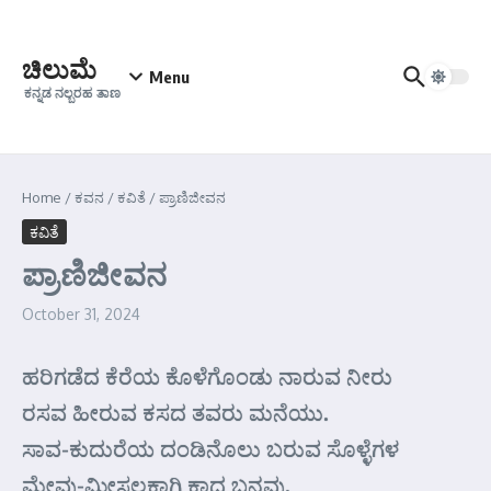
Skip to content
ಚಿಲುಮೆ
Menu
ಕನ್ನಡ ನಲ್ಬರಹ ತಾಣ
Home
/
ಕವನ
/
ಕವಿತೆ
/
ಪ್ರಾಣಿಜೀವನ
ಕವಿತೆ
ಪ್ರಾಣಿಜೀವನ
October 31, 2024
ಹರಿಗಡೆದ ಕೆರೆಯ ಕೊಳೆಗೊಂಡು ನಾರುವ ನೀರು
ರಸವ ಹೀರುವ ಕಸದ ತವರು ಮನೆಯು.
ಸಾವ-ಕುದುರೆಯ ದಂಡಿನೊಲು ಬರುವ ಸೊಳ್ಳೆಗಳ
ಮೇವು-ಮೀಸಲಕಾಗಿ ಕಾದ ಬನವು.