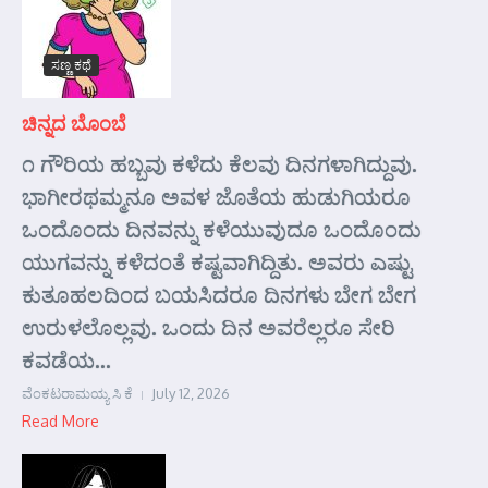
ಸಣ್ಣ ಕಥೆ
ಚಿನ್ನದ ಬೊಂಬೆ
೧ ಗೌರಿಯ ಹಬ್ಬವು ಕಳೆದು ಕೆಲವು ದಿನಗಳಾಗಿದ್ದುವು.
ಭಾಗೀರಥಮ್ಮನೂ ಅವಳ ಜೊತೆಯ ಹುಡುಗಿಯರೂ
ಒಂದೊಂದು ದಿನವನ್ನು ಕಳೆಯುವುದೂ ಒಂದೊಂದು
ಯುಗವನ್ನು ಕಳೆದಂತೆ ಕಷ್ಟವಾಗಿದ್ದಿತು. ಅವರು ಎಷ್ಟು
ಕುತೂಹಲದಿಂದ ಬಯಸಿದರೂ ದಿನಗಳು ಬೇಗ ಬೇಗ
ಉರುಳಲೊಲ್ಲವು. ಒಂದು ದಿನ ಅವರೆಲ್ಲರೂ ಸೇರಿ
ಕವಡೆಯ...
ವೆಂಕಟರಾಮಯ್ಯ ಸಿ ಕೆ
July 12, 2026
Read More