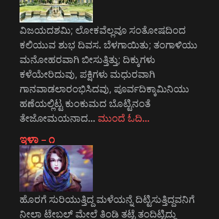
ವಿಜಯದಶಮಿ; ಲೋಕವೆಲ್ಲವೂ ಸಂತೋಷದಿಂದ
ಕಲಿಯುವ ಶುಭ ದಿವಸ. ಬೆಳಗಾಯಿತು; ತಂಗಾಳಿಯು
ಮನೋಹರವಾಗಿ ಬೀಸುತ್ತಿತ್ತು; ದಿಕ್ಕುಗಳು
ಕಳೆಯೇರಿದುವು, ಪಕ್ಷಿಗಳು ಮಧುರವಾಗಿ
ಗಾನವಾಡಲಾರಂಭಿಸಿದವು, ಪೂರ್ವದಿಕ್ಕಾಮಿನಿಯು
ಹಣೆಯಲ್ಲಿಟ್ಟ ಕುಂಕುಮದ ಬೊಟ್ಟಿನಂತೆ
ತೇಜೋಮಯನಾದ…
ಮುಂದೆ ಓದಿ…
ಇಳಾ – ೧
ಹೊರಗೆ ಸುರಿಯುತ್ತಿದ್ದ ಮಳೆಯನ್ನೆ ದಿಟ್ಟಿಸುತ್ತಿದ್ದವನಿಗೆ
ನೀಲಾ ಟೇಬಲ್ ಮೇಲೆ ತಿಂಡಿ ತಟ್ಟೆ ತಂದಿಟ್ಟಿದ್ದು