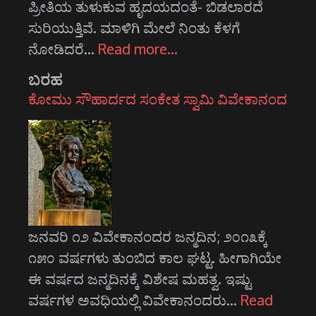
ಪ್ರೀತಿಯ ತುಳುಕುವ ಹೃದಯದಂತೆ- ಬಿಡಲಾರದೆ
ಸುರಿಯುತ್ತಿವೆ. ಮಾಳಿಗಿ ಮೇಲೆ ನಿಂತು ಕೆಳಗೆ
ನೋಡಿದರೆ…
Read more…
ಬರಹ
ಕೋಮು ಸೌಹಾರ್ದದ ಸಂಕೇತ ಸ್ವಾಮಿ ವಿವೇಕಾನಂದ
ಜನವರಿ ೧೨ ವಿವೇಕಾನಂದರ ಜನ್ಮದಿನ; ೨೦೧೩ಕ್ಕೆ
೧೫೦ ವರ್ಷಗಳು ತುಂಬಿದ ಕಾಲ ಘಟ್ಟ. ಹೀಗಾಗಿಯೇ
ಈ ವರ್ಷದ ಜನ್ಮದಿನಕ್ಕೆ ವಿಶೇಷ ಮಹತ್ವ. ಇಷ್ಟು
ವರ್ಷಗಳ ಅವಧಿಯಲ್ಲಿ ವಿವೇಕಾನಂದರು…
Read