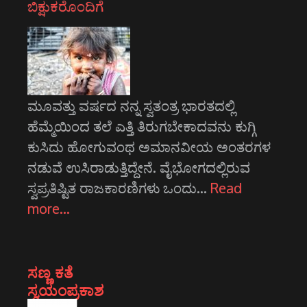
ಬಿಕ್ಷುಕರೊಂದಿಗೆ
ಮೂವತ್ತು ವರ್ಷದ ನನ್ನ ಸ್ವತಂತ್ರ ಭಾರತದಲ್ಲಿ
ಹೆಮ್ಮೆಯಿಂದ ತಲೆ ಎತ್ತಿ ತಿರುಗಬೇಕಾದವನು ಕುಗ್ಗಿ
ಕುಸಿದು ಹೋಗುವಂಥ ಅಮಾನವೀಯ ಅಂತರಗಳ
ನಡುವೆ ಉಸಿರಾಡುತ್ತಿದ್ದೇನೆ. ವೈಭೋಗದಲ್ಲಿರುವ
ಸ್ವಪ್ರತಿಷ್ಟಿತ ರಾಜಕಾರಣಿಗಳು ಒಂದು…
Read
more…
ಸಣ್ಣ ಕತೆ
ಸ್ವಯಂಪ್ರಕಾಶ