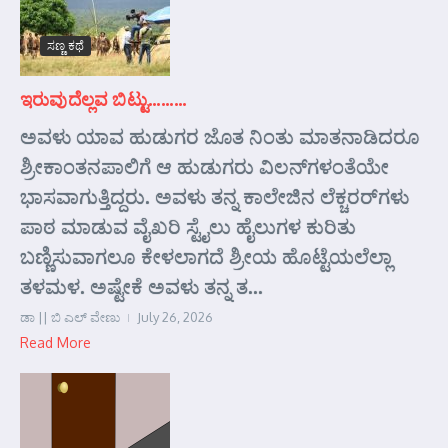
ಸಣ್ಣ ಕಥೆ
ಇರುವುದೆಲ್ಲವ ಬಿಟ್ಟು………
ಅವಳು ಯಾವ ಹುಡುಗರ ಜೊತ ನಿಂತು ಮಾತನಾಡಿದರೂ
ಶ್ರೀಕಾಂತನಪಾಲಿಗೆ ಆ ಹುಡುಗರು ವಿಲನ್‌ಗಳಂತೆಯೇ
ಭಾಸವಾಗುತ್ತಿದ್ದರು. ಅವಳು ತನ್ನ ಕಾಲೇಜಿನ ಲೆಕ್ಚರರ್‌ಗಳು
ಪಾಠ ಮಾಡುವ ವೈಖರಿ ಸ್ಟೈಲು ಹೈಲುಗಳ ಕುರಿತು
ಬಣ್ಣಿಸುವಾಗಲೂ ಕೇಳಲಾಗದೆ ಶ್ರೀಯ ಹೊಟ್ಟೆಯಲೆಲ್ಲಾ
ತಳಮಳ. ಅಷ್ಟೇಕೆ ಅವಳು ತನ್ನ ತ...
ಡಾ || ಬಿ ಎಲ್ ವೇಣು
July 26, 2026
Read More