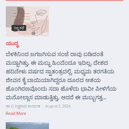
ಸಣ್ಣ ಕಥೆ
ಯುದ್ಧ
ಬೆಳಕಿನಿಂದ ಜಗಜಗಿಸುವ ಸಂಜೆ ರಾವು ಬಡಿದಂತೆ
ಮಬ್ಬಾಗಿತ್ತು. ಈ ಮಬ್ಬು ಹಿಂದೆಂದೂ ಇದಿಲ್ಲ. ದೇಶದ
ಹದಿನೇಳು ವರ್ಷದ ಸ್ವಾತಂತ್ರದಲ್ಲಿ, ಮಧ್ಯಮ ತರಗತಿಯ
ಜೀವನ ಕೈ ಬಾಯಿಯಾಗಿದ್ದರೂ ದೂರದ ಆಶಯ
ಹೊಂಗಿರಣವೊಂದು ಸದಾ ಹೊಳೆದು ಭಾವೀ ಪೀಳಿಗೆಯ
ಮನೋಲ್ಲಾಸ ಮಾಡುತ್ತಿತ್ತು. ಆದರೆ ಈ ಮಬ್ಬುಗತ್ತ...
ಡಾ || ವಿಶ್ವನಾಥ ಕಾರ್ನಾಡ
August 2, 2026
Read More