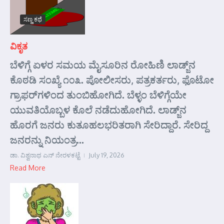
ಸಣ್ಣ ಕಥೆ
ವಿಕೃತ
ಬೆಳಿಗ್ಗೆ ಏಳರ ಸಮಯ ಮೈಸೂರಿನ ರೋಹಿಣಿ ಲಾಡ್ಜ್‌ನ
ಕೊಠಡಿ ಸಂಖ್ಯೆ ೧೦೩. ಪೋಲೀಸರು, ಪತ್ರಕರ್ತರು, ಫೊಟೋ
ಗ್ರಾಫರ್‌ಗಳಿಂದ ತುಂಬಿಹೋಗಿದೆ. ಬೆಳ್ಳಂ ಬೆಳಿಗ್ಗೆಯೇ
ಯುವತಿಯೊಬ್ಬಳ ಕೊಲೆ ನಡೆದುಹೋಗಿದೆ. ಲಾಡ್ಜ್‌ನ
ಹೊರಗೆ ಜನರು ಕುತೂಹಲಭರಿತರಾಗಿ ಸೇರಿದ್ದಾರೆ. ಸೇರಿದ್ದ
ಜನರನ್ನು ನಿಯಂತ್ರ...
ಡಾ. ವಿಶ್ವನಾಥ ಎನ್ ನೇರಳಕಟ್ಟೆ
July 19, 2026
Read More