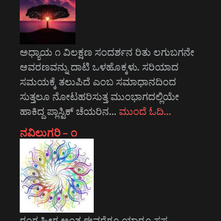
ಅಧ್ಯಾಯ ೧ ವಿಲಕ್ಷಣ ಸಂದರ್ಶನ ರಿತು ಲಗುಬಗನೇ
ಆವರಣವನ್ನು ದಾಟಿ ಒಳಹೊಕ್ಕಳು. ಸರಿಯಾದ
ಸಮಯಕ್ಕೆ ತಲುಪಿದೆ ಎಂಬ ಸಮಾಧಾನದಿಂದ
ಸುತ್ತಲೂ ನೋಟಹರಿಸುತ್ತ ಮುಂಭಾಗದಲ್ಲಿಯೇ
ಹಾಕಿದ್ದ ಪ್ಲಾಸ್ಟಿಕ್ ಚೆಯರಿನ…
ಮುಂದೆ ಓದಿ…
ನವಿಲುಗರಿ – ೧
ರಂಗ ಹೀಗ ಅಂತ ಈವರೆಗೂ ಯಾರೂ ಸಷ್ಟ