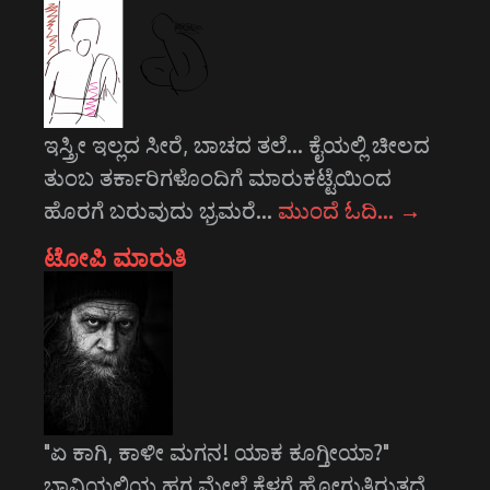
ಇಸ್ತ್ರೀ ಇಲ್ಲದ ಸೀರೆ, ಬಾಚದ ತಲೆ... ಕೈಯಲ್ಲಿ ಚೀಲದ
ತುಂಬ ತರ್ಕಾರಿಗಳೊಂದಿಗೆ ಮಾರುಕಟ್ಟೆಯಿಂದ
ಹೊರಗೆ ಬರುವುದು ಭ್ರಮರೆ…
ಮುಂದೆ ಓದಿ…
→
ಟೋಪಿ ಮಾರುತಿ
"ಏ ಕಾಗಿ, ಕಾಳೀ ಮಗನ! ಯಾಕ ಕೂಗ್ತೀಯಾ?"
ಭಾವಿಯಲ್ಲಿಯ ಹಗ್ಗ ಮೇಲೆ ಕೆಳಗೆ ಹೋಗುತ್ತಿರುತ್ತದೆ.