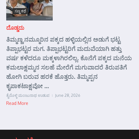
ಸಣ್ಣ ಕಥೆ
ದೊಡ್ಡದು
ತಿಮ್ಮಣ್ಣ ನಮ್ಮೂರಿನ ಪಕ್ಕದ ಹಳ್ಳಿಯಲ್ಲಿನ ಅಡುಗೆ ಭಟ್ಟ
ತಿಪ್ಪಾಭಟ್ಟರ ಮಗ. ತಿಪ್ಪಾಭಟ್ಟರಿಗೆ ಮದುವೆಯಾಗಿ ಹತ್ತು
ವರ್ಷ ಕಳೆದರೂ ಮಕ್ಕಳಾಗಿರಲಿಲ್ಲ. ಕೊನೆಗೆ ಪಕ್ಕದ ಮನೆಯ
ಕಮಲಾಕ್ಷಮ್ಮನ ಸಲಹೆ ಮೇರೆಗೆ ಮಗುವಾದರೆ ತಿರುಪತಿಗೆ
ಹೋಗಿ ಬರುವ ಹರಕೆ ಹೊತ್ತರು. ತಿಮ್ಮಪ್ಪನ
ಕೃಪಾಕಟಾಕ್ಷವೋ ...
ತೈರೊಳ್ಳಿ ಮಂಜುನಾಥ ಉಡುಪ
June 28, 2026
Read More