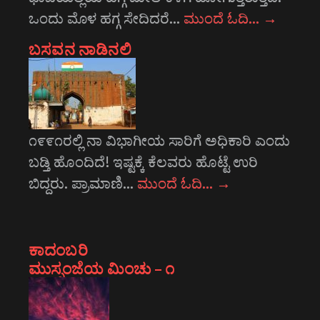
ಒಂದು ಮೊಳ ಹಗ್ಗ ಸೇದಿದರೆ…
ಮುಂದೆ ಓದಿ…
→
ಬಸವನ ನಾಡಿನಲಿ
೧೯೯೧ರಲ್ಲಿ ನಾ ವಿಭಾಗೀಯ ಸಾರಿಗೆ ಅಧಿಕಾರಿ ಎಂದು
ಬಡ್ತಿ ಹೊಂದಿದೆ! ಇಷ್ಟಕ್ಕೆ ಕೆಲವರು ಹೊಟ್ಟೆ ಉರಿ
ಬಿದ್ದರು. ಪ್ರಾಮಾಣಿ…
ಮುಂದೆ ಓದಿ…
→
ಕಾದಂಬರಿ
ಮುಸ್ಸಂಜೆಯ ಮಿಂಚು – ೧