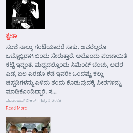
ಸಣ್ಣ ಕಥೆ
ಶ್ವೇತಾ
ಸಂಜೆ ನಾಲ್ಕು ಗಂಟೆಯಾದರೆ ಸಾಕು. ಅವರೆಲ್ಲರೂ
ಒಬ್ಬೊಬ್ಬರಾಗಿ ಬಂದು ಸೇರುತ್ತಾರೆ. ಅದೊಂದು ಪಂಚಾಯಿತಿ
ಕಟ್ಟೆ ಇದ್ದಂತೆ. ಮಧ್ಯದಲ್ಲೊಂದು ಸಿಮೆಂಟ್ ಬೆಂಚು, ಅದರ
ಎಡ, ಬಲ ಎರಡೂ ಕಡೆ ಇವರೇ ಒಂದಷ್ಟು ಕಲ್ಲು
ಚಪ್ಪಡಿಗಳನ್ನು ಎಳೆದು ತಂದು ಕೊಡುವುದಕ್ಕೆ ಪೀಠಗಳನ್ನು
ಮಾಡಿಕೊಂಡಿದ್ದಾರೆ. ಸ...
ವರದರಾಜನ್ ಟಿ ಆರ್
July 5, 2026
Read More