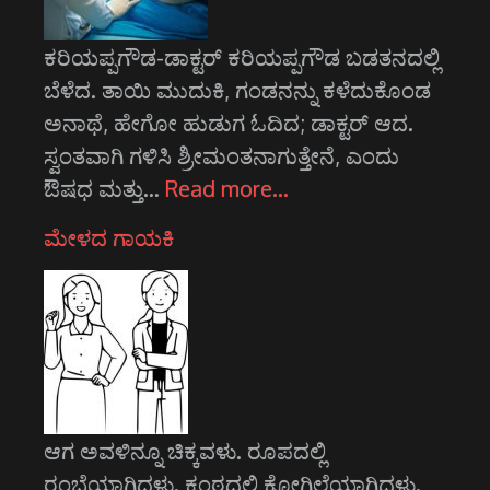
ಕರಿಯಪ್ಪಗೌಡ-ಡಾಕ್ಟರ್ ಕರಿಯಪ್ಪಗೌಡ ಬಡತನದಲ್ಲಿ
ಬೆಳೆದ. ತಾಯಿ ಮುದುಕಿ, ಗಂಡನನ್ನು ಕಳೆದುಕೊಂಡ
ಅನಾಥೆ, ಹೇಗೋ ಹುಡುಗ ಓದಿದ; ಡಾಕ್ಟರ್ ಆದ.
ಸ್ವಂತವಾಗಿ ಗಳಿಸಿ ಶ್ರೀಮಂತನಾಗುತ್ತೇನೆ, ಎಂದು
ಔಷಧ ಮತ್ತು…
Read more…
ಮೇಳದ ಗಾಯಕಿ
ಆಗ ಅವಳಿನ್ನೂ ಚಿಕ್ಕವಳು. ರೂಪದಲ್ಲಿ
ರಂಭೆಯಾಗಿದ್ದಳು. ಕಂಠದಲ್ಲಿ ಕೋಗಿಲೆಯಾಗಿದ್ದಳು.