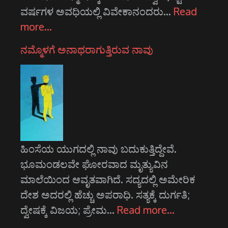
ವರ್ಷಗಳ ಅವಧಿಯಲ್ಲಿ ವಿವೇಕಾನಂದರು…
Read
more…
ನಮ್ಮೊಳಗೆ ಅನಾಥರಾಗುತ್ತಿರುವ ನಾವು
ಹಿಂಸೆಯ ಯುಗದಲ್ಲಿ ನಾವು ಬದುಕುತ್ತಿದ್ದೇವೆ.
ಭೂಮಂಡಲವೇ ಘೋರವಾದ ಮೃತ್ಯುವಿನ
ಮಾಲೆಯಿಂದ ಆವೃತವಾಗಿದೆ. ಸದ್ಯದಲ್ಲಿ ಅಮೇರಿಕ
ದೇಶ ಅದರಲ್ಲಿ ಹೆಚ್ಚು ಅಪರಾಧಿ. ಸತ್ಯಕ್ಕೆ ದುರ್ಗತಿ;
ದ್ವೇಷಕ್ಕೆ ವಿಜಯ; ಪ್ರೇಮ…
Read more…