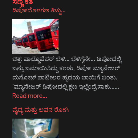
ಸಣ್ಣ ಕತೆ
ಡಿಪೋದೊಳಗಣ ಕಿಚ್ಚು…
ಚಿತ್ರ: ವಾಲ್ಡೊಪೆಪರ್‍ ಬೆಳಿ… ಬೆಳಿಗ್ಗೆನೇ… ಡಿಪೋದಲ್ಲಿ,
ಜನ್ರು ಜಮಾಯಿಸಿದ್ದು ಕಂಡು, ಡಿಪೋ ಮ್ಯಾನೇಜರ್
ಮನೋಜ್ ಪಾಟೀಲರ ಹೃದಯ ಬಾಯಿಗೆ ಬಂತು.
’ಮ್ಯಾನೇಜರ್ ಡಿಪೋದಲ್ಲಿ ಕ್ಷಣ ಇಲ್ಲೆಂದ್ರೆ ಸಾಕು……
Read more…
ವೈದ್ಯ ಮತ್ತು ಅವನ ರೋಗಿ