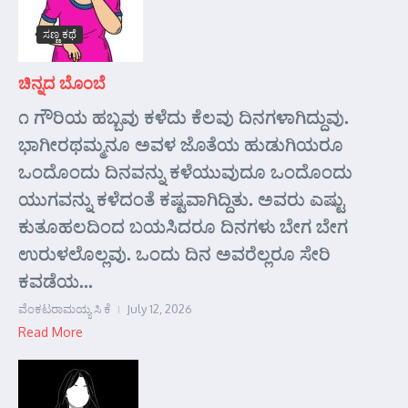
ಸಣ್ಣ ಕಥೆ
ಚಿನ್ನದ ಬೊಂಬೆ
೧ ಗೌರಿಯ ಹಬ್ಬವು ಕಳೆದು ಕೆಲವು ದಿನಗಳಾಗಿದ್ದುವು.
ಭಾಗೀರಥಮ್ಮನೂ ಅವಳ ಜೊತೆಯ ಹುಡುಗಿಯರೂ
ಒಂದೊಂದು ದಿನವನ್ನು ಕಳೆಯುವುದೂ ಒಂದೊಂದು
ಯುಗವನ್ನು ಕಳೆದಂತೆ ಕಷ್ಟವಾಗಿದ್ದಿತು. ಅವರು ಎಷ್ಟು
ಕುತೂಹಲದಿಂದ ಬಯಸಿದರೂ ದಿನಗಳು ಬೇಗ ಬೇಗ
ಉರುಳಲೊಲ್ಲವು. ಒಂದು ದಿನ ಅವರೆಲ್ಲರೂ ಸೇರಿ
ಕವಡೆಯ...
ವೆಂಕಟರಾಮಯ್ಯ ಸಿ ಕೆ
July 12, 2026
Read More