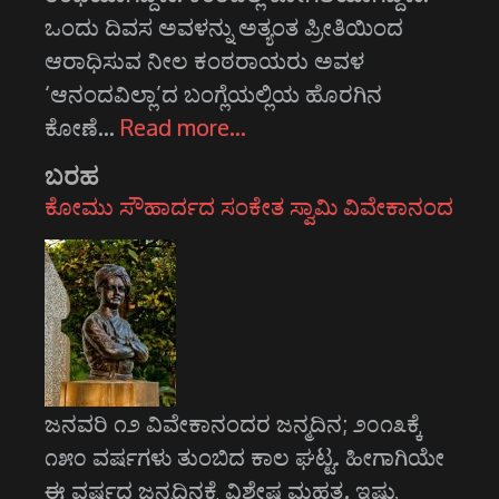
ಒಂದು ದಿವಸ ಅವಳನ್ನು ಅತ್ಯಂತ ಪ್ರೀತಿಯಿಂದ
ಆರಾಧಿಸುವ ನೀಲ ಕಂಠರಾಯರು ಅವಳ
‘ಆನಂದವಿಲ್ಲಾ’ದ ಬಂಗ್ಲೆಯಲ್ಲಿಯ ಹೊರಗಿನ
ಕೋಣೆ…
Read more…
ಬರಹ
ಕೋಮು ಸೌಹಾರ್ದದ ಸಂಕೇತ ಸ್ವಾಮಿ ವಿವೇಕಾನಂದ
ಜನವರಿ ೧೨ ವಿವೇಕಾನಂದರ ಜನ್ಮದಿನ; ೨೦೧೩ಕ್ಕೆ
೧೫೦ ವರ್ಷಗಳು ತುಂಬಿದ ಕಾಲ ಘಟ್ಟ. ಹೀಗಾಗಿಯೇ
ಈ ವರ್ಷದ ಜನ್ಮದಿನಕ್ಕೆ ವಿಶೇಷ ಮಹತ್ವ. ಇಷ್ಟು