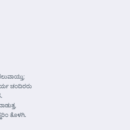
ೆಲುವಾಯ್ತು;
ಸೂರ್ಯ ಚಂದಿರರು
.
ಡುತ್ತ,
ಮರಿಂ ತೊಳಗಿ.