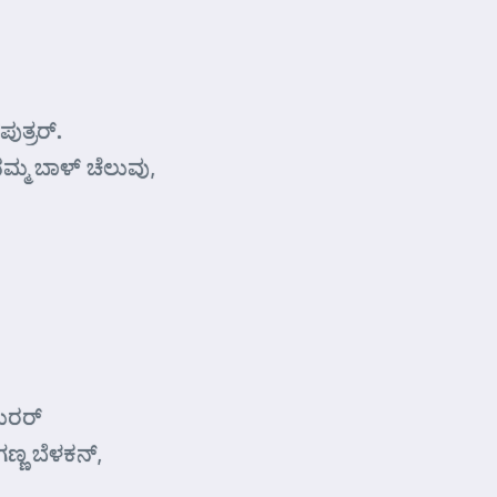
ತ್ರರ್.
 ನಮ್ಮ ಬಾಳ್ ಚೆಲುವು,
ಸುರರ್
ಣ್ಣ ಬೆಳಕನ್,