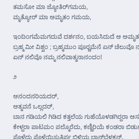
ತಮಸೋ ಮಾ ಜ್ಯೋತಿರ್‌ಗಮಯ,
ಮೃತ್ಯೋರ್ ಮಾ ಅಮೃತಂ ಗಮಯ,
ಇಂದಿಂಗಮೆಮಗದುವೆ ದರ್ಶನಂ, ಬಯಸಿದುದೆ ಆ ಅಮೃತಪು
ಬ್ರಹ್ಮ ಮೀ ವಿಶ್ವಂ ; ಬ್ರಹ್ಮಮುಂ ಪೂರ್‍ಣಮೆನೆ ಏನ್ ಚೆಲುವೊ
ಏನ್ ನಲಿವೊ ನಮ್ಮ ನಲಿವಾತ್ಮನಾನಂದಂ!
೨
ಆನಂದನರಿಯದರ್‌,
ಆತ್ಮವನೆ ಒಲ್ಲದರ್,
ಬಾನ ಗಡಿಯಲಿ ಗಿಡಿದ ಕತ್ತಲೆಯ ಗುಹೆಯೊಳಡಗಿರ್‍ದರಾ ಅ
ಕೇಳ್ದರಾ ಪಾಟಮಂ ಪಲ್ಮೊರೆದು, ಕಣ್ಣಿರಿಯೆ ಕಂಡರಾ ಬಿಡುಗ
ಪೊಳೆದು ಪೊಳೆಯಿಸುತಿರ್ಪ ಬಿಳಿಯ ಬಾನ್‌ಬೆಳಕನ್.