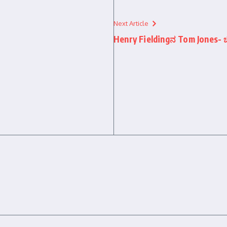
Next Article
Henry Fieldingನ Tom Jones- ಬದ