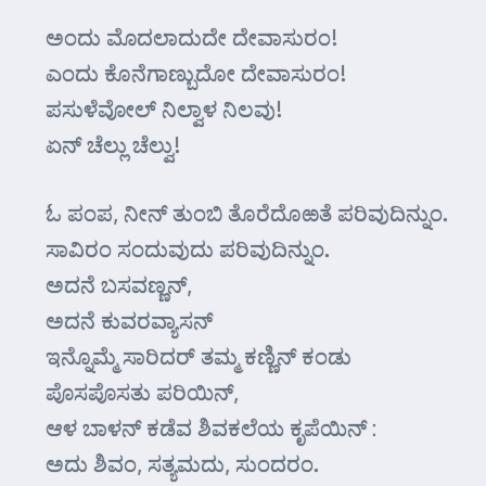
ಅಂದು ಮೊದಲಾದುದೇ ದೇವಾಸುರಂ!
ಎಂದು ಕೊನೆಗಾಣ್ಬುದೋ ದೇವಾಸುರಂ!
ಪಸುಳೆವೋಲ್ ನಿಲ್ವಾಳ ನಿಲವು!
ಏನ್ ಚೆಲ್ಲು ಚೆಲ್ವು!
ಓ ಪಂಪ, ನೀನ್ ತುಂಬಿ ತೊರೆದೊಱತೆ ಪರಿವುದಿನ್ನುಂ.
ಸಾವಿರಂ ಸಂದುವುದು ಪರಿವುದಿನ್ನುಂ.
ಅದನೆ ಬಸವಣ್ಣನ್,
ಅದನೆ ಕುವರವ್ಯಾಸನ್
ಇನ್ನೊಮ್ಮೆ ಸಾರಿದರ್ ತಮ್ಮ ಕಣ್ಣಿನ್ ಕಂಡು
ಪೊಸಪೊಸತು ಪರಿಯಿನ್,
ಆಳ ಬಾಳನ್ ಕಡೆವ ಶಿವಕಲೆಯ ಕೃಪೆಯಿನ್ :
ಅದು ಶಿವಂ, ಸತ್ಯಮದು, ಸುಂದರಂ.