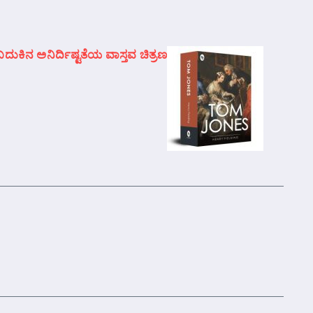
ುಕಿನ ಅನಿರ್ದಿಷ್ಟತೆಯ ವಾಸ್ತವ ಚಿತ್ರಣ