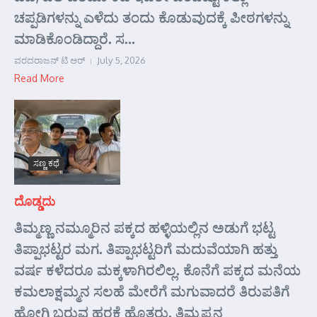
ಚಪ್ಪಡಿಗಳನ್ನು ಎಳೆದು ತಂದು ಕೊಡುವುದಕ್ಕೆ ಪೀಠಗಳನ್ನು
ಮಾಡಿಕೊಂಡಿದ್ದಾರೆ. ಸ...
ವರದರಾಜನ್ ಟಿ ಆರ್
July 5, 2026
Read More
ಸಣ್ಣ ಕಥೆ
ದೊಡ್ಡದು
ತಿಮ್ಮಣ್ಣ ನಮ್ಮೂರಿನ ಪಕ್ಕದ ಹಳ್ಳಿಯಲ್ಲಿನ ಅಡುಗೆ ಭಟ್ಟ
ತಿಪ್ಪಾಭಟ್ಟರ ಮಗ. ತಿಪ್ಪಾಭಟ್ಟರಿಗೆ ಮದುವೆಯಾಗಿ ಹತ್ತು
ವರ್ಷ ಕಳೆದರೂ ಮಕ್ಕಳಾಗಿರಲಿಲ್ಲ. ಕೊನೆಗೆ ಪಕ್ಕದ ಮನೆಯ
ಕಮಲಾಕ್ಷಮ್ಮನ ಸಲಹೆ ಮೇರೆಗೆ ಮಗುವಾದರೆ ತಿರುಪತಿಗೆ
ಹೋಗಿ ಬರುವ ಹರಕೆ ಹೊತ್ತರು. ತಿಮ್ಮಪ್ಪನ