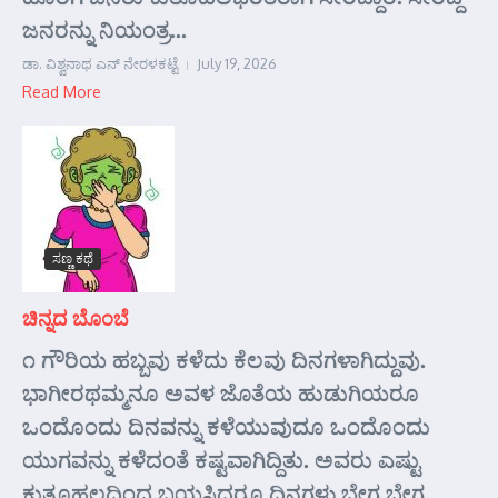
ಜನರನ್ನು ನಿಯಂತ್ರ...
ಡಾ. ವಿಶ್ವನಾಥ ಎನ್ ನೇರಳಕಟ್ಟೆ
July 19, 2026
Read More
ಸಣ್ಣ ಕಥೆ
ಚಿನ್ನದ ಬೊಂಬೆ
೧ ಗೌರಿಯ ಹಬ್ಬವು ಕಳೆದು ಕೆಲವು ದಿನಗಳಾಗಿದ್ದುವು.
ಭಾಗೀರಥಮ್ಮನೂ ಅವಳ ಜೊತೆಯ ಹುಡುಗಿಯರೂ
ಒಂದೊಂದು ದಿನವನ್ನು ಕಳೆಯುವುದೂ ಒಂದೊಂದು
ಯುಗವನ್ನು ಕಳೆದಂತೆ ಕಷ್ಟವಾಗಿದ್ದಿತು. ಅವರು ಎಷ್ಟು
ಕುತೂಹಲದಿಂದ ಬಯಸಿದರೂ ದಿನಗಳು ಬೇಗ ಬೇಗ