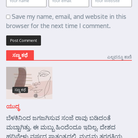
Save my name, email, and website in this
browser for the next time I comment.
ಸಣ್ಣ ಕಥೆ
ಎಲ್ಲವನ್ನೂ ಕಾಣಿ
ಸಣ್ಣ ಕಥೆ
ಯುದ್ಧ
ಬೆಳಕಿನಿಂದ ಜಗಜಗಿಸುವ ಸಂಜೆ ರಾವು ಬಡಿದಂತೆ
ಮಬ್ಬಾಗಿತ್ತು. ಈ ಮಬ್ಬು ಹಿಂದೆಂದೂ ಇದಿಲ್ಲ. ದೇಶದ
ಹದಿನೇಳು ವರ್ಷದ ಸ್ವಾತಂತ್ರದಲ್ಲಿ, ಮಧ್ಯಮ ತರಗತಿಯ