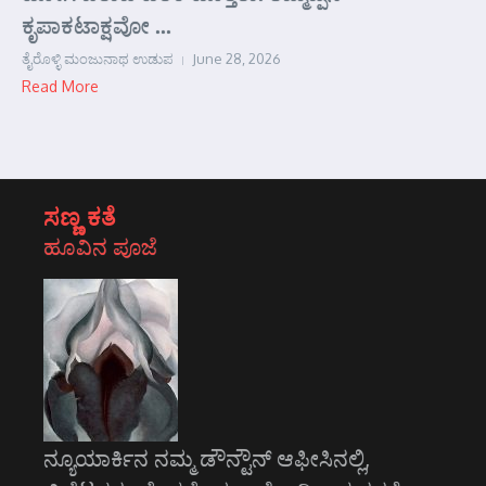
ಕೃಪಾಕಟಾಕ್ಷವೋ ...
ತೈರೊಳ್ಳಿ ಮಂಜುನಾಥ ಉಡುಪ
June 28, 2026
Read More
ಸಣ್ಣ ಕತೆ
ಹೂವಿನ ಪೂಜೆ
ನ್ಯೂಯಾರ್ಕಿನ ನಮ್ಮ ಡೌನ್ಟೌನ್ ಆಫೀಸಿನಲ್ಲಿ,