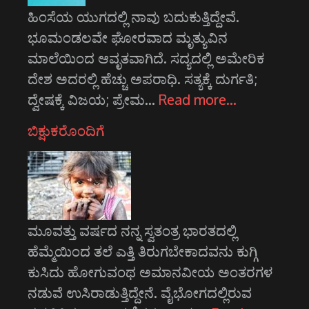
ಹಿಂಸೆಯ ಯುಗದಲ್ಲಿ ನಾವು ಬದುಕುತ್ತಿದ್ದೇವೆ.
ಭೂಮಂಡಲವೇ ಘೋರವಾದ ಮೃತ್ಯುವಿನ
ಮಾಲೆಯಿಂದ ಆವೃತವಾಗಿದೆ. ಸದ್ಯದಲ್ಲಿ ಅಮೇರಿಕ
ದೇಶ ಅದರಲ್ಲಿ ಹೆಚ್ಚು ಅಪರಾಧಿ. ಸತ್ಯಕ್ಕೆ ದುರ್ಗತಿ;
ದ್ವೇಷಕ್ಕೆ ವಿಜಯ; ಪ್ರೇಮ…
Read more…
ಬಿಕ್ಷುಕರೊಂದಿಗೆ
ಮೂವತ್ತು ವರ್ಷದ ನನ್ನ ಸ್ವತಂತ್ರ ಭಾರತದಲ್ಲಿ
ಹೆಮ್ಮೆಯಿಂದ ತಲೆ ಎತ್ತಿ ತಿರುಗಬೇಕಾದವನು ಕುಗ್ಗಿ
ಕುಸಿದು ಹೋಗುವಂಥ ಅಮಾನವೀಯ ಅಂತರಗಳ
ನಡುವೆ ಉಸಿರಾಡುತ್ತಿದ್ದೇನೆ. ವೈಭೋಗದಲ್ಲಿರುವ