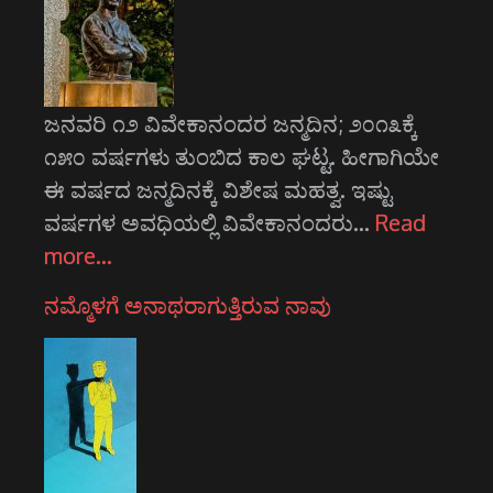
ಜನವರಿ ೧೨ ವಿವೇಕಾನಂದರ ಜನ್ಮದಿನ; ೨೦೧೩ಕ್ಕೆ
೧೫೦ ವರ್ಷಗಳು ತುಂಬಿದ ಕಾಲ ಘಟ್ಟ. ಹೀಗಾಗಿಯೇ
ಈ ವರ್ಷದ ಜನ್ಮದಿನಕ್ಕೆ ವಿಶೇಷ ಮಹತ್ವ. ಇಷ್ಟು
ವರ್ಷಗಳ ಅವಧಿಯಲ್ಲಿ ವಿವೇಕಾನಂದರು…
Read
more…
ನಮ್ಮೊಳಗೆ ಅನಾಥರಾಗುತ್ತಿರುವ ನಾವು