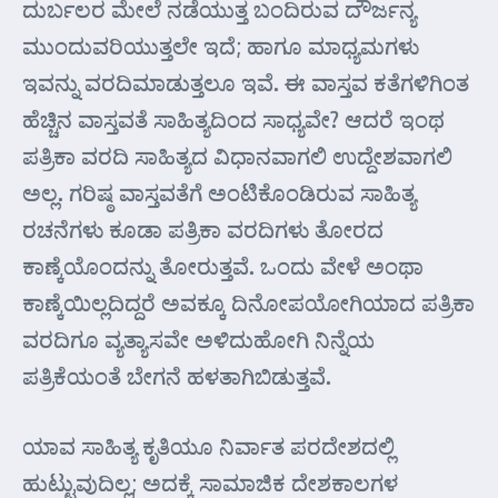
ದುರ್ಬಲರ ಮೇಲೆ ನಡೆಯುತ್ತ ಬಂದಿರುವ ದೌರ್ಜನ್ಯ
ಮುಂದುವರಿಯುತ್ತಲೇ ಇದೆ; ಹಾಗೂ ಮಾಧ್ಯಮಗಳು
ಇವನ್ನು ವರದಿಮಾಡುತ್ತಲೂ ಇವೆ. ಈ ವಾಸ್ತವ ಕತೆಗಳಿಗಿಂತ
ಹೆಚ್ಚಿನ ವಾಸ್ತವತೆ ಸಾಹಿತ್ಯದಿಂದ ಸಾಧ್ಯವೇ? ಆದರೆ ಇಂಥ
ಪತ್ರಿಕಾ ವರದಿ ಸಾಹಿತ್ಯದ ವಿಧಾನವಾಗಲಿ ಉದ್ದೇಶವಾಗಲಿ
ಅಲ್ಲ. ಗರಿಷ್ಠ ವಾಸ್ತವತೆಗೆ ಅಂಟಿಕೊಂಡಿರುವ ಸಾಹಿತ್ಯ
ರಚನೆಗಳು ಕೂಡಾ ಪತ್ರಿಕಾ ವರದಿಗಳು ತೋರದ
ಕಾಣ್ಕೆಯೊಂದನ್ನು ತೋರುತ್ತವೆ. ಒಂದು ವೇಳೆ ಅಂಥಾ
ಕಾಣ್ಕೆಯಿಲ್ಲದಿದ್ದರೆ ಅವಕ್ಕೂ ದಿನೋಪಯೋಗಿಯಾದ ಪತ್ರಿಕಾ
ವರದಿಗೂ ವ್ಯತ್ಯಾಸವೇ ಅಳಿದುಹೋಗಿ ನಿನ್ನೆಯ
ಪತ್ರಿಕೆಯಂತೆ ಬೇಗನೆ ಹಳತಾಗಿಬಿಡುತ್ತವೆ.
ಯಾವ ಸಾಹಿತ್ಯ ಕೃತಿಯೂ ನಿರ್ವಾತ ಪರದೇಶದಲ್ಲಿ
ಹುಟ್ಟುವುದಿಲ್ಲ; ಅದಕ್ಕೆ ಸಾಮಾಜಿಕ ದೇಶಕಾಲಗಳ