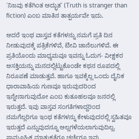
‘ನಿಜವು ಕತೆಗಿಂತ ಅದ್ಭುತ’ (Truth is stranger than
fiction) ಎಂಬ ಮಾತಿನ ತಾತ್ಪರ್ಯವೇ ಇದು.
ಆದರೆ ಇಂಥ ವಾಸ್ತವ ಕತೆಗಳನ್ನು ನಮಗೆ ಪ್ರತಿ ದಿನ
ನೀಡುವುದಕ್ಕೆ ಪತ್ರಿಕೆಗಳಿವೆ, ಟೀವಿ ಚಾನೆಲುಗಳಿವೆ. ಈ
ಪ್ರತಿಯೊಂದು ಮಾಧ್ಯಮವೂ ಇವನ್ನು ಓದುಗ- ವೀಕ್ಷಕರ
ಆಸಕ್ತಿಯನ್ನು ಮನದಲ್ಲಿಟ್ಟುಕೊಂಡೇ ಕಥನ ರೂಪದಲ್ಲಿ
ನಿರೂಪಣೆ ಮಾಡುತ್ತವೆ. ಹಾಗೂ ಇವಕ್ಕೆಲ್ಲ ಒಂದು ದೈನಿಕ
ಧಾರಾವಾಹಿಯ ಗುಣವೂ ಇರುವುದರಿಂದ
ಇನ್ನೇನಾಗುವುದೋ ಎಂಬ ಕುತೂಹಲವೂ ಜನರಲ್ಲಿ
ಇರುತ್ತದೆ. ಇವು ವಾಸ್ತವ ಸಂಗತಿಗಳಾದ್ದರಿಂದ
ನಮಗೆಲ್ಲರಿಗೂ ಇಂಥ ಕತೆಗಳನ್ನು ಕೇಳುವುದರಲ್ಲಿ ಸ್ವಹಿತವೂ
ಇರುತ್ತದೆ ಎನ್ನುವುದನ್ನೂ ಅಲ್ಲಗಳೆಯಲಾಗುವುದಿಲ್ಲ.
ಸಾಮೂಹಿಕ ಮಾತುಕತೆಗೂ ಚರ್ಚೆಗೂ ಇವು