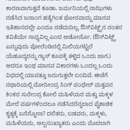
ಕಾರಣವಾಗುತ್ತವೆ ಕೂಡಾ. ಜರ್ಮನಿಯಲ್ಲಿ ನಾಝಿಗಳು
ನಡೆಸಿದ ಜನಾಂಗ ಹತ್ಯೆಗಿಂತ ಘೋರವಾದ್ದು ಮಾನವ
ಇತಿಹಾಸದಲ್ಲೇ ಎಂದೂ ನಡೆದುದಿಲ್ಲ. ಔಸ್‌ವಿಟ್ಝ್ ನ ನಂತರ
ಕವಿತೆಯೇ ಸಾಧ್ಯವಿಲ್ಲ ಎಂದ ಅಡೋರ್ನೊ. (ಔಸ್‌ವಿಟ್ಝ್
ಎನ್ನುವುದು ಪೋಲೆಂಡಿನಲ್ಲಿ ಮಿಲಿಯಗಟ್ಟಲೆ
ಯೆಹೂದ್ಯರನ್ನು ಗ್ಯಾಸ್ ಕೂಪಕ್ಕೆ ತಳ್ಳಿದ ಒಂದು ಜಾಗ.)
ಆದರೂ ಇಂಥ ಮಾನವ ವಿಕಾರಗಳು ಒಂದಲ್ಲ ಒಂದು
ವಿಧದಲ್ಲಿ ಯಾವತ್ತೂ ಜರುಗುತ್ತಲೇ ಬಂದಿವೆ. ಈಚೆಗೆ
ನಥಾರಿಯಲ್ಲಿ ಮೋನೀಂದ್ರ ಸಿಂಗ್ ಪಂಧೇರ್ ಮತ್ತವನ
ಕಿಂಕರ ಸುರೇಂದ್ರ ಕೋಲಿ ಮಹಿಳೆಯರ ಮತ್ತು ಮಕ್ಕಳ
ಮೇಲೆ ವರ್ಷಗಳಿಂದಲೂ ನಡೆಸಿದರೆನ್ನಲಾದ ಪೈಶಾಚಿಕ
ಕೃತ್ಯಕ್ಕೆ ಏನೆನ್ನೋಣ? ದಲಿತರು, ಬಡವರು, ಮಕ್ಕಳು,
ಮಹಿಳೆಯರು, ಅಲ್ಪಸಂಖ್ಯಾತರು ಎಂದು ಮೊದಲಾಗಿ