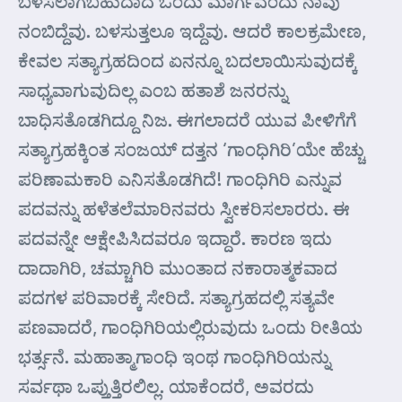
ಬಳಸಲಾಗಬಹುದಾದ ಒಂದು ಮಾರ್ಗವೆಂದು ನಾವು
ನಂಬಿದ್ದೆವು. ಬಳಸುತ್ತಲೂ ಇದ್ದೆವು. ಆದರೆ ಕಾಲಕ್ರಮೇಣ,
ಕೇವಲ ಸತ್ಯಾಗ್ರಹದಿಂದ ಏನನ್ನೂ ಬದಲಾಯಿಸುವುದಕ್ಕೆ
ಸಾಧ್ಯವಾಗುವುದಿಲ್ಲ ಎಂಬ ಹತಾಶೆ ಜನರನ್ನು
ಬಾಧಿಸತೊಡಗಿದ್ದೂ ನಿಜ. ಈಗಲಾದರೆ ಯುವ ಪೀಳಿಗೆಗೆ
ಸತ್ಯಾಗ್ರಹಕ್ಕಿಂತ ಸಂಜಯ್ ದತ್ತನ ‘ಗಾಂಧಿಗಿರಿ’ಯೇ ಹೆಚ್ಚು
ಪರಿಣಾಮಕಾರಿ ಎನಿಸತೊಡಗಿದೆ! ಗಾಂಧಿಗಿರಿ ಎನ್ನುವ
ಪದವನ್ನು ಹಳೆತಲೆಮಾರಿನವರು ಸ್ವೀಕರಿಸಲಾರರು. ಈ
ಪದವನ್ನೇ ಆಕ್ಷೇಪಿಸಿದವರೂ ಇದ್ದಾರೆ. ಕಾರಣ ಇದು
ದಾದಾಗಿರಿ, ಚಮ್ಚಾಗಿರಿ ಮುಂತಾದ ನಕಾರಾತ್ಮಕವಾದ
ಪದಗಳ ಪರಿವಾರಕ್ಕೆ ಸೇರಿದೆ. ಸತ್ಯಾಗ್ರಹದಲ್ಲಿ ಸತ್ಯವೇ
ಪಣವಾದರೆ, ಗಾಂಧಿಗಿರಿಯಲ್ಲಿರುವುದು ಒಂದು ರೀತಿಯ
ಭರ್ತ್ಸನೆ. ಮಹಾತ್ಮಾಗಾಂಧಿ ಇಂಥ ಗಾಂಧಿಗಿರಿಯನ್ನು
ಸರ್ವಥಾ ಒಪ್ತುತ್ತಿರಲಿಲ್ಲ. ಯಾಕೆಂದರೆ, ಅವರದು