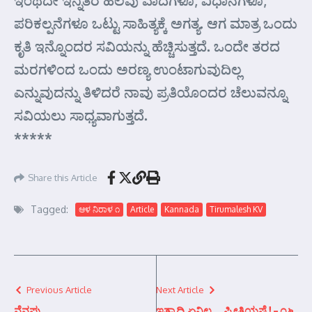
ಇಂಥದೇ ಇನ್ನಿತರ ಹಲವು ವಾದಗಳೂ, ವಿಧಾನಗಳೂ,
ಪರಿಕಲ್ಪನೆಗಳೂ ಒಟ್ಟು ಸಾಹಿತ್ಯಕ್ಕೆ ಅಗತ್ಯ. ಆಗ ಮಾತ್ರ ಒಂದು
ಕೃತಿ ಇನ್ನೊಂದರ ಸವಿಯನ್ನು ಹೆಚ್ಚಿಸುತ್ತದೆ. ಒಂದೇ ತರದ
ಮರಗಳಿಂದ ಒಂದು ಅರಣ್ಯ ಉಂಟಾಗುವುದಿಲ್ಲ
ಎನ್ನುವುದನ್ನು ತಿಳಿದರೆ ನಾವು ಪ್ರತಿಯೊಂದರ ಚೆಲುವನ್ನೂ
ಸವಿಯಲು ಸಾಧ್ಯವಾಗುತ್ತದೆ.
*****
Share this Article
Tagged:
ಆಳ ನಿರಾಳ ೧
Article
Kannada
Tirumalesh KV
Previous Article
Next Article
ನೆನಪು
ಇತ್ಯಾದಿ ಏನಿಲ್ಲ… ಪ್ರೀತಿಯಷ್ಟೆ! – ೧೬