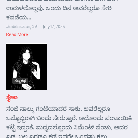
ಉರುಳಲೊಲ್ಲವು. ಒಂದು ದಿನ ಅವರೆಲ್ಲರೂ ಸೇರಿ
ಕವಡೆಯ...
ವೆಂಕಟರಾಮಯ್ಯ ಸಿ ಕೆ
July 12, 2026
Read More
ಸಣ್ಣ ಕಥೆ
ಶ್ವೇತಾ
ಸಂಜೆ ನಾಲ್ಕು ಗಂಟೆಯಾದರೆ ಸಾಕು. ಅವರೆಲ್ಲರೂ
ಒಬ್ಬೊಬ್ಬರಾಗಿ ಬಂದು ಸೇರುತ್ತಾರೆ. ಅದೊಂದು ಪಂಚಾಯಿತಿ
ಕಟ್ಟೆ ಇದ್ದಂತೆ. ಮಧ್ಯದಲ್ಲೊಂದು ಸಿಮೆಂಟ್ ಬೆಂಚು, ಅದರ
ಎಡ, ಬಲ ಎರಡೂ ಕಡೆ ಇವರೇ ಒಂದಷ್ಟು ಕಲ್ಲು