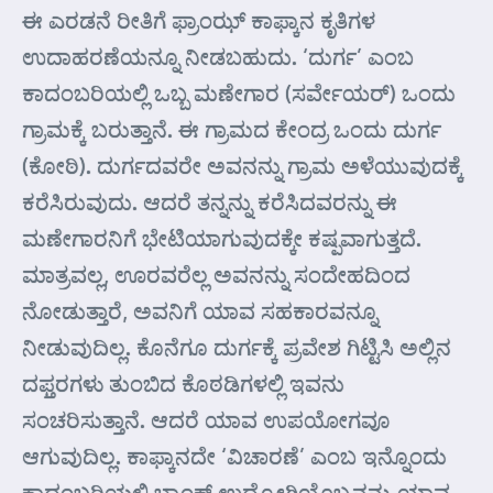
ಈ ಎರಡನೆ ರೀತಿಗೆ ಫ್ರಾಂಝ್ ಕಾಫ್ಕಾನ ಕೃತಿಗಳ
ಉದಾಹರಣೆಯನ್ನೂ ನೀಡಬಹುದು. ‘ದುರ್ಗ’ ಎಂಬ
ಕಾದಂಬರಿಯಲ್ಲಿ ಒಬ್ಬ ಮಣೇಗಾರ (ಸರ್ವೇಯರ್) ಒಂದು
ಗ್ರಾಮಕ್ಕೆ ಬರುತ್ತಾನೆ. ಈ ಗ್ರಾಮದ ಕೇಂದ್ರ ಒಂದು ದುರ್ಗ
(ಕೋಠಿ). ದುರ್ಗದವರೇ ಅವನನ್ನು ಗ್ರಾಮ ಅಳೆಯುವುದಕ್ಕೆ
ಕರೆಸಿರುವುದು. ಆದರೆ ತನ್ನನ್ನು ಕರೆಸಿದವರನ್ನು ಈ
ಮಣೇಗಾರನಿಗೆ ಭೇಟಿಯಾಗುವುದಕ್ಕೇ ಕಷ್ಪವಾಗುತ್ತದೆ.
ಮಾತ್ರವಲ್ಲ, ಊರವರೆಲ್ಲ ಅವನನ್ನು ಸಂದೇಹದಿಂದ
ನೋಡುತ್ತಾರೆ, ಅವನಿಗೆ ಯಾವ ಸಹಕಾರವನ್ನೂ
ನೀಡುವುದಿಲ್ಲ. ಕೊನೆಗೂ ದುರ್ಗಕ್ಕೆ ಪ್ರವೇಶ ಗಿಟ್ಟಿಸಿ ಅಲ್ಲಿನ
ದಫ್ತರಗಳು ತುಂಬಿದ ಕೊಠಡಿಗಳಲ್ಲಿ ಇವನು
ಸಂಚರಿಸುತ್ತಾನೆ. ಆದರೆ ಯಾವ ಉಪಯೋಗವೂ
ಆಗುವುದಿಲ್ಲ. ಕಾಫ್ಕಾನದೇ ‘ವಿಚಾರಣೆ’ ಎಂಬ ಇನ್ನೊಂದು
ಕಾದಂಬರಿಯಲ್ಲಿ ಬ್ಯಾಂಕ್ ಉದ್ಯೋಗಿಯೊಬ್ಬನನ್ನು ಯಾವ