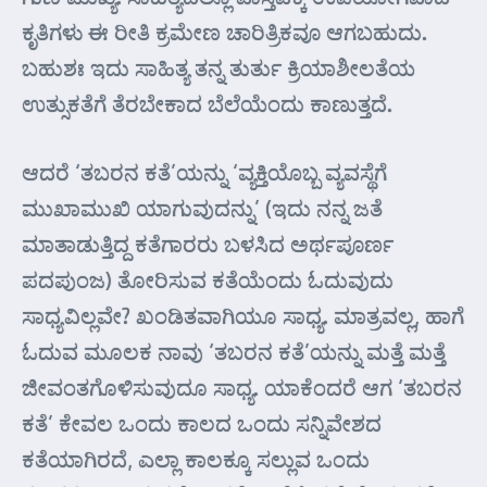
ಕೃತಿಗಳು ಈ ರೀತಿ ಕ್ರಮೇಣ ಚಾರಿತ್ರಿಕವೂ ಆಗಬಹುದು.
ಬಹುಶಃ ಇದು ಸಾಹಿತ್ಯ ತನ್ನ ತುರ್ತು ಕ್ರಿಯಾಶೀಲತೆಯ
ಉತ್ಸುಕತೆಗೆ ತೆರಬೇಕಾದ ಬೆಲೆಯೆಂದು ಕಾಣುತ್ತದೆ.
ಆದರೆ ‘ತಬರನ ಕತೆ’ಯನ್ನು ‘ವ್ಯಕ್ತಿಯೊಬ್ಬ ವ್ಯವಸ್ಥೆಗೆ
ಮುಖಾಮುಖಿ ಯಾಗುವುದನ್ನು’ (ಇದು ನನ್ನ ಜತೆ
ಮಾತಾಡುತ್ತಿದ್ದ ಕತೆಗಾರರು ಬಳಸಿದ ಅರ್ಥಪೂರ್ಣ
ಪದಪುಂಜ) ತೋರಿಸುವ ಕತೆಯೆಂದು ಓದುವುದು
ಸಾಧ್ಯವಿಲ್ಲವೇ? ಖಂಡಿತವಾಗಿಯೂ ಸಾಧ್ಯ. ಮಾತ್ರವಲ್ಲ, ಹಾಗೆ
ಓದುವ ಮೂಲಕ ನಾವು ‘ತಬರನ ಕತೆ’ಯನ್ನು ಮತ್ತೆ ಮತ್ತೆ
ಜೀವಂತಗೊಳಿಸುವುದೂ ಸಾಧ್ಯ. ಯಾಕೆಂದರೆ ಆಗ ‘ತಬರನ
ಕತೆ’ ಕೇವಲ ಒಂದು ಕಾಲದ ಒಂದು ಸನ್ನಿವೇಶದ
ಕತೆಯಾಗಿರದೆ, ಎಲ್ಲಾ ಕಾಲಕ್ಕೂ ಸಲ್ಲುವ ಒಂದು