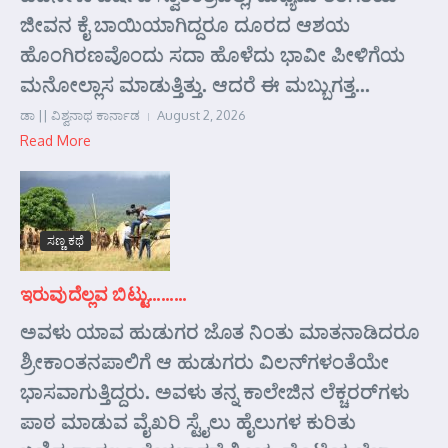
ಜೀವನ ಕೈ ಬಾಯಿಯಾಗಿದ್ದರೂ ದೂರದ ಆಶಯ
ಹೊಂಗಿರಣವೊಂದು ಸದಾ ಹೊಳೆದು ಭಾವೀ ಪೀಳಿಗೆಯ
ಮನೋಲ್ಲಾಸ ಮಾಡುತ್ತಿತ್ತು. ಆದರೆ ಈ ಮಬ್ಬುಗತ್ತ...
ಡಾ || ವಿಶ್ವನಾಥ ಕಾರ್ನಾಡ
August 2, 2026
Read More
ಸಣ್ಣ ಕಥೆ
ಇರುವುದೆಲ್ಲವ ಬಿಟ್ಟು………
ಅವಳು ಯಾವ ಹುಡುಗರ ಜೊತ ನಿಂತು ಮಾತನಾಡಿದರೂ
ಶ್ರೀಕಾಂತನಪಾಲಿಗೆ ಆ ಹುಡುಗರು ವಿಲನ್‌ಗಳಂತೆಯೇ
ಭಾಸವಾಗುತ್ತಿದ್ದರು. ಅವಳು ತನ್ನ ಕಾಲೇಜಿನ ಲೆಕ್ಚರರ್‌ಗಳು
ಪಾಠ ಮಾಡುವ ವೈಖರಿ ಸ್ಟೈಲು ಹೈಲುಗಳ ಕುರಿತು