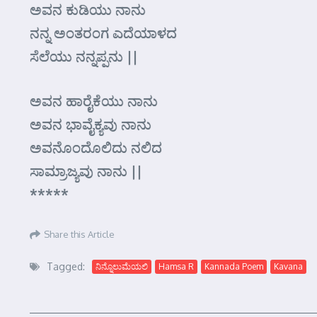
ಅವನ ಕುಡಿಯು ನಾನು
ನನ್ನ ಅಂತರಂಗ ಎದೆಯಾಳದ
ಸೆಲೆಯು ನನ್ನಪ್ಪನು ||
ಅವನ ಹಾರೈಕೆಯು ನಾನು
ಅವನ ಭಾವೈಕ್ಯವು ನಾನು
ಅವನೊಂದೊಲಿದು ನಲಿದ
ಸಾಮ್ರಾಜ್ಯವು ನಾನು ||
*****
Share this Article
Tagged:
ನಿನ್ನೊಲುಮೆಯಲಿ
Hamsa R
Kannada Poem
Kavana