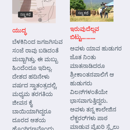
ಸಣ್ಣ ಕಥೆ
ಸಣ್ಣ ಕಥೆ
ಇರುವುದೆಲ್ಲವ
ಯುದ್ಧ
ಬಿಟ್ಟು………
ಬೆಳಕಿನಿಂದ ಜಗಜಗಿಸುವ
ಅವಳು ಯಾವ ಹುಡುಗರ
ಸಂಜೆ ರಾವು ಬಡಿದಂತೆ
ಜೊತ ನಿಂತು
ಮಬ್ಬಾಗಿತ್ತು. ಈ ಮಬ್ಬು
ಮಾತನಾಡಿದರೂ
ಹಿಂದೆಂದೂ ಇದಿಲ್ಲ.
ಶ್ರೀಕಾಂತನಪಾಲಿಗೆ ಆ
ದೇಶದ ಹದಿನೇಳು
ಹುಡುಗರು
ವರ್ಷದ ಸ್ವಾತಂತ್ರದಲ್ಲಿ,
ವಿಲನ್‌ಗಳಂತೆಯೇ
ಮಧ್ಯಮ ತರಗತಿಯ
ಭಾಸವಾಗುತ್ತಿದ್ದರು.
ಜೀವನ ಕೈ
ಅವಳು ತನ್ನ ಕಾಲೇಜಿನ
ಬಾಯಿಯಾಗಿದ್ದರೂ
ಲೆಕ್ಚರರ್‌ಗಳು ಪಾಠ
ದೂರದ ಆಶಯ
ಮಾಡುವ ವೈಖರಿ ಸ್ಟೈಲು
ಹೊಂಗಿರಣವೊಂದು