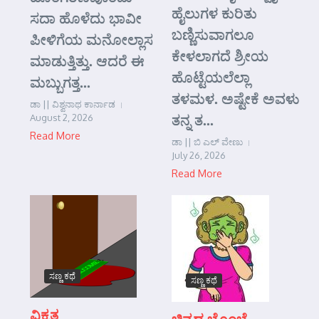
ಹೈಲುಗಳ ಕುರಿತು
ಸದಾ ಹೊಳೆದು ಭಾವೀ
ಬಣ್ಣಿಸುವಾಗಲೂ
ಪೀಳಿಗೆಯ ಮನೋಲ್ಲಾಸ
ಕೇಳಲಾಗದೆ ಶ್ರೀಯ
ಮಾಡುತ್ತಿತ್ತು. ಆದರೆ ಈ
ಹೊಟ್ಟೆಯಲೆಲ್ಲಾ
ಮಬ್ಬುಗತ್ತ...
ತಳಮಳ. ಅಷ್ಟೇಕೆ ಅವಳು
ಡಾ || ವಿಶ್ವನಾಥ ಕಾರ್ನಾಡ
ತನ್ನ ತ...
August 2, 2026
Read More
ಡಾ || ಬಿ ಎಲ್ ವೇಣು
July 26, 2026
Read More
ಸಣ್ಣ ಕಥೆ
ಸಣ್ಣ ಕಥೆ
ವಿಕೃತ
ಚಿನ್ನದ ಬೊಂಬೆ