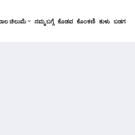
ಬಾಲ ಚಿಲುಮೆ
ನಮ್ಮ ಬಗ್ಗೆ
ಕೊಡವ
ಕೊಂಕಣಿ
ತುಳು
ಬಡಗ