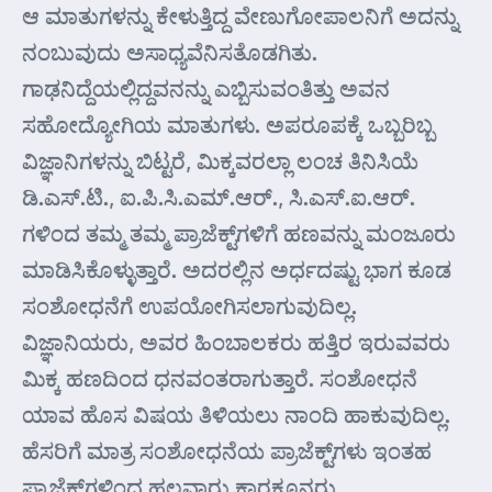
ಆ ಮಾತುಗಳನ್ನು ಕೇಳುತ್ತಿದ್ದ ವೇಣುಗೋಪಾಲನಿಗೆ ಅದನ್ನು
ನಂಬುವುದು ಅಸಾಧ್ಯವೆನಿಸತೊಡಗಿತು.
ಗಾಢನಿದ್ದೆಯಲ್ಲಿದ್ದವನನ್ನು ಎಬ್ಬಿಸುವಂತಿತ್ತು ಅವನ
ಸಹೋದ್ಯೋಗಿಯ ಮಾತುಗಳು. ಅಪರೂಪಕ್ಕೆ ಒಬ್ಬರಿಬ್ಬ
ವಿಜ್ಞಾನಿಗಳನ್ನು ಬಿಟ್ಟರೆ, ಮಿಕ್ಕವರಲ್ಲಾ ಲಂಚ ತಿನಿಸಿಯೆ
ಡಿ.ಎಸ್.ಟಿ., ಐ.ಪಿ.ಸಿ.ಎಮ್.ಆರ್., ಸಿ.ಎಸ್.ಐ.ಆರ್.
ಗಳಿಂದ ತಮ್ಮ ತಮ್ಮ ಪ್ರಾಜೆಕ್ಟ್‌ಗಳಿಗೆ ಹಣವನ್ನು ಮಂಜೂರು
ಮಾಡಿಸಿಕೊಳ್ಳುತ್ತಾರೆ. ಅದರಲ್ಲಿನ ಅರ್ಧದಷ್ಟು ಭಾಗ ಕೂಡ
ಸಂಶೋಧನೆಗೆ ಉಪಯೋಗಿಸಲಾಗುವುದಿಲ್ಲ.
ವಿಜ್ಞಾನಿಯರು, ಅವರ ಹಿಂಬಾಲಕರು ಹತ್ತಿರ ಇರುವವರು
ಮಿಕ್ಕ ಹಣದಿಂದ ಧನವಂತರಾಗುತ್ತಾರೆ. ಸಂಶೋಧನೆ
ಯಾವ ಹೊಸ ವಿಷಯ ತಿಳಿಯಲು ನಾಂದಿ ಹಾಕುವುದಿಲ್ಲ.
ಹೆಸರಿಗೆ ಮಾತ್ರ ಸಂಶೋಧನೆಯ ಪ್ರಾಜೆಕ್ಟ್‌ಗಳು ಇಂತಹ
ಪ್ರಾಜೆಕ್ಟ್‌ಗಳಿಂದ ಹಲವಾರು ಕಾರಕೂನರು