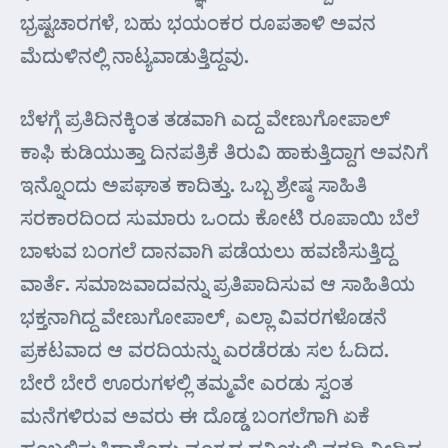
ಭ್ರಷ್ಟಚಾರಗಳೆ, ಬಹು ಭಯಂಕರ ರೂಪತಾಳಿ ಅವನ
ಮೆದುಳಿನಲ್ಲಿ ನಾಟ್ಯವಾಡುತ್ತಿದ್ದವು.
ಬೆಳಗ್ಗೆ ಪ್ರತಿದಿನಕ್ಕಿಂತ ತಡವಾಗಿ ಎದ್ದ ವೇಣುಗೋಪಾಲ್
ಕಾಫಿ ಕುಡಿಯುತ್ತಾ ದಿನಪತ್ರಿಕೆ ತಿರುವಿ ಹಾಕುತ್ತಿದ್ದಾಗ ಅವನಿಗೆ
ಇನ್ನೊಂದು ಅಪಘಾತ ಕಾದಿತ್ತು. ಒಬ್ಬ ಶ್ರೇಷ್ಠ ಸಾಹಿತಿ
ಸರಕಾರದಿಂದ ಸುಮಾರು ಒಂದು ಕೋಟಿ ರೂಪಾಯಿ ಬೆಲೆ
ಬಾಳುವ ಬಂಗಲೆ ದಾನವಾಗಿ ಪಡೆಯಲು ಹವಣಿಸುತ್ತಿದ್ದ
ವಾರ್ತೆ. ಸಮಾಜವಾದವನ್ನು ಪ್ರತಿಪಾದಿಸುವ ಆ ಸಾಹಿತಿಯ
ಭಕ್ತನಾಗಿದ್ದ ವೇಣುಗೋಪಾಲ್, ಎಲ್ಲಾ ವಿವರಗಳೊಡನೆ
ಪ್ರಕಟವಾದ ಆ ವರದಿಯನ್ನು ಎರಡೆರಡು ಸಲ ಓದಿದ.
ಬೇರೆ ಬೇರೆ ಊರುಗಳಲ್ಲಿ ತಮ್ಮವೇ ಎರಡು ಸ್ವಂತ
ಮನೆಗಳಿರುವ ಅವರು ಈ ದೊಡ್ಡ ಬಂಗಲೆಗಾಗಿ ಏಕೆ