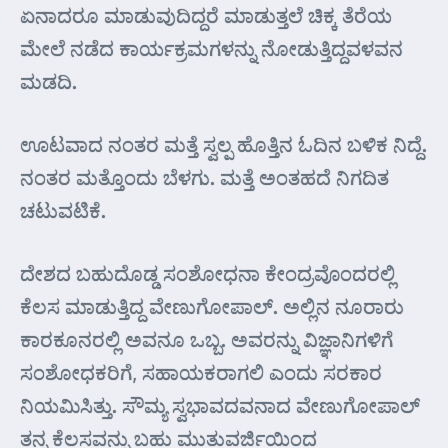
ಏನಾದರೂ ಮಾಡುವುದಿದ್ದರೆ ಮಾಡುತ್ತಲೆ ಚಿಕ್ಕ ತೆರೆಯ
ಮೇಲೆ ನಡೆದ ಕಾರ್ಯಕ್ರಮಗಳನ್ನು ನೋಡುತ್ತಿದ್ದವಳವನ
ಮಡದಿ.
ಊಟವಾದ ನಂತರ ಮತ್ತೆ ಸ್ವಲ್ಪ ಹೊತ್ತಿನ ಓದಿನ ಬಳಿಕ ನಿದ್ದೆ.
ನಂತರ ಮತ್ತೊಂದು ಬೆಳಗು. ಮತ್ತೆ ಅಂತಹದೆ ನಿಗದಿತ
ಚಟುವಟಿಕೆ.
ದೇಶದ ಬಹುದೊಡ್ಡ ಸಂಶೋಧನಾ ಕೇಂದ್ರವೊಂದರಲ್ಲಿ
ಕೆಲಸ ಮಾಡುತ್ತಿದ್ದ ವೇಣುಗೋಪಾಲ್. ಅಲ್ಲಿನ ನೂರಾರು
ಕಾರಕೂನರಲ್ಲಿ ಅವನೂ ಒಬ್ಬ. ಅವರನ್ನು ವಿಜ್ಞಾನಿಗಳಿಗೆ
ಸಂಶೋಧಕರಿಗೆ, ಸಹಾಯಕರಾಗಲಿ ಎಂದು ಸರಕಾರ
ನಿಯಮಿಸಿತ್ತು. ಸೌಮ್ಯ ಸ್ವಭಾವದವನಾದ ವೇಣುಗೋಪಾಲ್
ತನ್ನ ಕೆಲಸವನ್ನು ಬಹು ಮುತುವರ್ಜಿಯಿಂದ