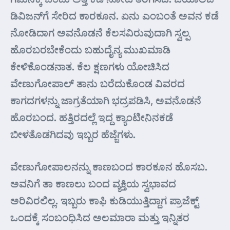
ಡಿವಿಜನ್‌ಗೆ ಸೇರಿದ ಕಾರಕೂನ. ಏನು ಎಂಬಂತೆ ಅವನ ಕಡೆ
ನೋಡಿದಾಗ ಅವನೊಡನೆ ಕೆಲಸವಿರುವುದಾಗಿ ಸ್ವಲ್ಪ
ಹೊರಬರಬೇಕೆಂದು ಬಹುದೈನ್ಯ ಮುಖಮಾಡಿ
ಕೇಳಿಕೊಂಡನಾತ. ಕೆಲ ಕ್ಷಣಗಳು ಯೋಚಿಸಿದ
ವೇಣುಗೋಪಾಲ್ ತಾನು ಬರೆದುಕೊಂಡ ವಿವರದ
ಕಾಗದಗಳನ್ನು ಜಾಗ್ರತೆಯಾಗಿ ಭದ್ರಪಡಿಸಿ, ಅವನೊಡನೆ
ಹೊರಬಂದ. ಹತ್ತಿರದಲ್ಲೆ ಇದ್ದ ಕ್ಯಾಂಟೀನಿನಕಡೆ
ಬೀಳತೊಡಗಿದವು ಇಬ್ಬರ ಹೆಜ್ಜೆಗಳು.
ವೇಣುಗೋಪಾಲನನ್ನು ಕಾಣಬಂದ ಕಾರಕೂನ ಹೊಸಬ.
ಅವನಿಗೆ ತಾ ಕಾಣಲು ಬಂದ ವ್ಯಕ್ತಿಯ ಸ್ವಭಾವದ
ಅರಿವಿರಲಿಲ್ಲ. ಇಬ್ಬರು ಕಾಫಿ ಕುಡಿಯುತ್ತಿದ್ದಾಗ ಪ್ರಾಜೆಕ್ಟ್
ಒಂದಕ್ಕೆ ಸಂಬಂಧಿಸಿದ ಅಲಮಾರಾ ಮತ್ತು ಇನ್ನಿತರ