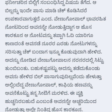
ಫರ್ನೀಚರಿನ ಬಿಲ್ಲಿಗೆ ಸಂಬಂಧಿಸಿದ್ದ ವಿಷಯ ತೆಗೆದ. ಆ
ಬಿಲ್ಲನ್ನು ಇಂದೇ ಪಾಸು ಮಾಡಿ ಚೆಕ್ ಕೊಡಿಸಿದರೆ
ಉಪಕಾರವಾಗುತ್ತದೆ ಎಂದ. ವೇಣುಗೋಪಾಲ್‌ ಭಾವರಹಿತ
ನೋಟದಿಂದ ಅವನನ್ನೇ ನೋಡುತ್ತಿದ್ದಾಗ ಆ ಹೊಸ
ಕಾರಕೂನ ಆ ನೋಟವನ್ನು ತಪ್ಪಾಗಿ ಓದಿ ಯಾರಿಗೂ
ಕಾಣದಂತೆ ಅವನಡೆ ನೂರರ ಎರಡು ನೋಟುಗಳನ್ನು
ಸರಿಸುತ್ತಾ ಚೆಕ್ ಬಂದಾಗ ಇನ್ನೂ ಕೊಡುವುದಾಗಿ ಹೇಳಿದ.
ಅದನ್ನು ನೋಡಿದ ವೇಣುಗೋಪಾಲನ ನರನರದಲ್ಲಿ ಸಿಟ್ಟು
ತುಂಬಿಬಂತು. ಬಹುಕಷ್ಟಪಟ್ಟು ಅದನ್ನು ತಡೆದುಕೊಂಡು
ಅವನು ಹೇಳಿದ ಬಿಲ್ ಪಾಸಾಗುವುದಿಲ್ಲವೆಂದು ಹೇಳುತ್ತಾ
ಅಲ್ಲಿಂದೆದ್ದ ವೇಣುಗೋಪಾಲ್, ಕಾಫಿಯ ಹಣವನ್ನು
ಅವನೆಕೊಟ್ಟು ತನ್ನ ಸೀಟಿಗೆ ಮರಳಿದ. ಈ ವ್ಯಕ್ತಿ
ಹುಚ್ಚನಿರಬಹುದೆ ಎಂಬಂತೆ ಅವನನ್ನೇ ಅಚ್ಚರಿಯಿಂದ
ನೋಡುತ್ತಾ ಅಲ್ಲೇ ನಿಂತಿದ್ದ ಹೊಸ ಕಾರಕೂನ.