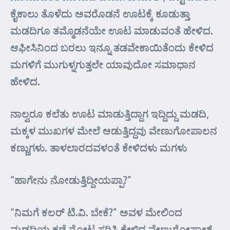
ಕೈಕಾಲು ತೊಳೆದು ಅವರೊಡನೆ ಊಟಕ್ಕೆ ಕೂಡುತ್ತಾ
ಮಡದಿಗೂ ತಮ್ಮೊಡನೆಯೇ ಊಟ ಮಾಡುವಂತೆ ಹೇಳಿದ.
ಆಫೀಸಿನಿಂದ ಬರಲು ಇನ್ನೂ ತಡವೇಕಾಯಿತೆಂದು ಕೇಳಿದ
ಮಗಳಿಗೆ ಮುಗುಳ್ನಗುತ್ತಲೇ ಯಾವುದೋ ಸಮಾಧಾನ
ಹೇಳಿದ.
ನಾಲ್ವರೂ ಕಲೆತು ಊಟ ಮಾಡುತ್ತಿದ್ದಾಗ ಇದ್ದಿದ್ದು ಮಡದಿ,
ಮಕ್ಕಳ ಮುಖಗಳ ಮೇಲೆ ಆಡುತ್ತಿದ್ದವು ವೇಣುಗೋಪಾಲನ
ಕಣ್ಣುಗಳು. ತಾಳಲಾರದವಳಂತೆ ಕೇಳಿದಳು ಮಗಳು
“ಹಾಗೇನು ನೋಡುತ್ತಿದ್ದೀಯಪ್ಪಾ?”
“ನಿಮಗೆ ಕಲರ್ ಟಿ.ವಿ. ಬೇಕೆ?” ಅವಳ ಮೇಲಿಂದ
ಮಡದಿಯ ಕಡೆ ನೋಟ ಸರಿಸಿ ಕೇಳಿದ ವೇಣುಗೋಪಾಲ್,