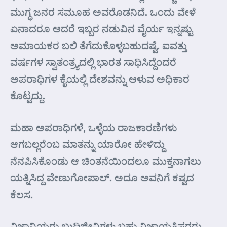
ಮುಗ್ಧ ಜನರ ಸಮೂಹ ಅವರೊಡನಿದೆ. ಒಂದು ವೇಳೆ
ಏನಾದರೂ ಆದರೆ ಇಬ್ಬರ ನಡುವಿನ ವೈರ್ಯ ಇನ್ನಷ್ಟು
ಅಮಾಯಕರ ಬಲಿ ತೆಗೆದುಕೊಳ್ಳಬಹುದಷ್ಟೆ. ಐವತ್ತು
ವರ್ಷಗಳ ಸ್ವಾತಂತ್ರ್ಯದಲ್ಲಿ ಭಾರತ ಸಾಧಿಸಿದ್ದೆಂದರೆ
ಅಪರಾಧಿಗಳ ಕೈಯಲ್ಲಿ ದೇಶವನ್ನು ಆಳುವ ಅಧಿಕಾರ
ಕೊಟ್ಟದ್ದು.
ಮಹಾ ಅಪರಾಧಿಗಳೆ, ಒಳ್ಳೆಯ ರಾಜಕಾರಣಿಗಳು
ಆಗಬಲ್ಲರೆಂಬ ಮಾತನ್ನು ಯಾರೋ ಹೇಳಿದ್ದು
ನೆನಪಿಸಿಕೊಂಡು ಆ ಚಿಂತನೆಯಿಂದಲೂ ಮುಕ್ತನಾಗಲು
ಯತ್ನಿಸಿದ್ದ ವೇಣುಗೋಪಾಲ್. ಅದೂ ಅವನಿಗೆ ಕಷ್ಟದ
ಕೆಲಸ.
ವಿಜ್ಞಾನಿಯರು ಬುದ್ಧಿಜೀವಿಗಳು ಬಹು ನಿಜಾಯತಿಪರರು,