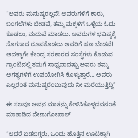
“ಅವರು ಮನುಷ್ಯರಲ್ಲವೆ! ಅವರುಗಳಿಗೆ ಕಾರು,
ಬಂಗಲೆಗಳು ಬೇಡವೆ, ತಮ್ಮ ಮಕ್ಕಳಿಗೆ ಒಳ್ಳೆಯ ಓದು
ಕೊಡಲು, ಮದುವೆ ಮಾಡಲು. ಅವರುಗಳ ಭವಿಷ್ಯಕ್ಕೆ
ಸೊಗಸಾದ ರೂಪಕೊಡಲು ಅವರಿಗೆ ಹಣ ಬೇಡವೆ!
ಅದಕ್ಕಾಗೇ ಕೇಂದ್ರ ಸರಕಾರದ ಸಂಸ್ಥೆಗಳು ಕೊಡುವ
ಗ್ರಾಂಟಿನಲ್ಲಿ ತಮಗೆ ಸಾಧ್ಯವಾದಷ್ಟು ಅವರು ತಮ್ಮ
ಅಗತ್ಯಗಳಿಗೆ ಉಪಯೋಗಿಸಿ ಕೊಳ್ಳುತ್ತಾರೆ… ಅವರು
ಎಲ್ಲರಂತೆ ಮನುಷ್ಯರೆಂಬುವುದು ನೀ ಮರೆಯುತ್ತಿದ್ದಿ”
ಈ ಸಲವೂ ಅವನ ಮಾತನ್ನು ಕೇಳಿಸಿಕೊಳ್ಳದವನಂತೆ
ಮಾತಾಡಿದ ವೇಣುಗೋಪಾಲ್
“ಆದರೆ ಬಡಬಗ್ಗರು, ಒಂದು ಹೊತ್ತಿನ ಊಟಕ್ಕಾಗಿ