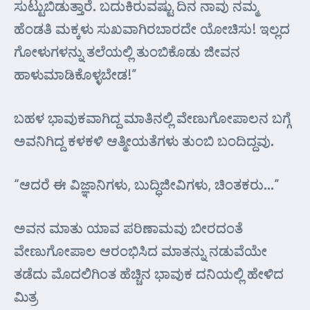
ಸುಟ್ಟುಬಿಡುತ್ತಾರೆ. ಬದುಕಿರುವಷ್ಟು ದಿನ ನಾವು ನಮ್ಮ
ಹೆಂಡತಿ ಮಕ್ಕಳು ಸುಖವಾಗಿರಬಾರದೇ ಯೋಚಿಸು! ಇಲ್ಲದ
ಗೋಳುಗಳನ್ನು ತಲೆಯಲ್ಲಿ ತುಂಬಿಕೊಡು ಜೀವನ
ಹಾಳುಮಾಡಿಕೊಳ್ಳಬೇಡ!”
ಬಹಳ ಭಾವುಕವಾಗಿದ್ದ ಮಾತಿನಲ್ಲಿ ವೇಣುಗೋಪಾಲನ ಬಗ್ಗೆ
ಅವನಿಗಿದ್ದ ಕಳಕಳಿ ಆತ್ಮೀಯತೆಗಳು ತುಂಬಿ ಬಂದಿದ್ದವು.
“ಆದರೆ ಈ ವಿಜ್ಞಾನಿಗಳು, ಬುದ್ಧಿಜೀವಿಗಳು, ಚಿಂತಕರು…”
ಅವನ ಮಾತು ಯಾವ ಪರಿಣಾಮವು ಬೀರದಂತೆ
ವೇಣುಗೋಪಾಲ ಆರಂಭಿಸಿದ ಮಾತನ್ನು ನಡುವೆಯೇ
ತಡೆದು ಮೊದಲಿಗಿಂತ ಹೆಚ್ಚಿನ ಭಾವುಕ ದನಿಯಲ್ಲಿ ಹೇಳಿದ
ಮಿತ್ರ