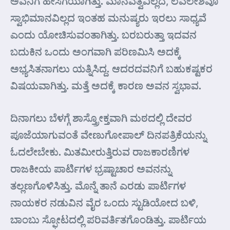
ಅವನಿಗೆ ಹೇಸಿಗೆಯಾಗಿತ್ತು. ಮಾನವತ್ವವಿಲ್ಲದ, ಲವಲೇಶವೂ
ಸ್ವಾಭಿಮಾನವಿಲ್ಲದ ಇಂತಹ ಮನುಷ್ಯರು ಇರಲು ಸಾಧ್ಯವೆ
ಎಂದು ಯೋಚಿಸುವಂತಾಗಿತ್ತು. ಬರಬರುತ್ತಾ ಇದವನ
ಬದುಕಿನ ಒಂದು ಅಂಗವಾಗಿ ಪರಿಣಮಿಸಿ ಅದಕ್ಕೆ
ಅಭ್ಯಸಿತನಾಗಲು ಯತ್ನಿಸಿದ್ದ. ಆದರದವನಿಗೆ ಬಹುಕಷ್ಟಕರ
ವಿಷಯವಾಗಿತ್ತು. ಮತ್ತೆ ಅದಕ್ಕೆ ಕಾರಣ ಅವನ ಸ್ವಭಾವ.
ದಿನಾಗಲು ಬೆಳಗ್ಗೆ ಶಾಸ್ತ್ರೋಕ್ತವಾಗಿ ಮಠದಲ್ಲಿ ದೇವರ
ಪೂಜೆಯಾಗುವಂತೆ ವೇಣುಗೋಪಾಲ್ ದಿನಪತ್ರಿಕೆಯನ್ನು
ಓದಲೇಬೇಕು. ಮಿತಮೀರುತ್ತಿರುವ ರಾಜಕಾರಣಿಗಳ
ರಾಜಕೀಯ ಪಾರ್ಟಿಗಳ ಭ್ರಷ್ಟಾಚಾರ ಅವನನ್ನು
ತಲ್ಲಣಗೊಳಿಸಿತ್ತು. ಮೊನ್ನೆ ತಾನೆ ಎರಡು ಪಾರ್ಟಿಗಳ
ನಾಯಕರ ನಡುವಿನ ವೈರ ಒಂದು ಸ್ಟುಡಿಯೋದ ಬಳಿ,
ಬಾಂಬು ಸ್ಫೋಟದಲ್ಲಿ ಪರಿವರ್ತಿತಗೊಂಡಿತ್ತು. ಪಾರ್ಟಿಯ