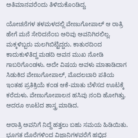
ಅತಿಮಾನವರೆಂದು ತಿಳಿದುಕೊಂಡಿದ್ದ.
ಯೋಚನೆಗಳ ತಳಮಳದಲ್ಲಿ ವೇಣುಗೋಪಾಲ್ ಆ ರಾತ್ರಿ
ಹೇಗೆ ಮನೆ ಸೇರಿದನೆಂಬ ಅರಿವು ಅವನಿಗಿರಲಿಲ್ಲ.
ಮಕ್ಕಳಿಬ್ಬರು ಮಲಗಿಬಿಟ್ಟಿದ್ದರು. ಕಾತುರದಿಂದ
ಕಾದುಕುಳಿತಿದ್ದ ಮಡದಿ ಅವನ ಮುಖ ನೋಡಿ
ಗಾಬರಿಗೊಂಡಳು. ಅದೇ ವಿಷಯ ಅವಳು ಮಾತಾಡಿದಾಗ
ಸಿಡುಕಿದ ವೇಣುಗೋಪಾಲ್, ಮೊದಲಬಾರಿ ಪತಿಯ
ಇಂತಹ ಪ್ರತಿಕ್ರಿಯೆ ಕಂಡ ಆಕೆ-ಮಾತು ಬೆಳೆಸದ ಊಟಕ್ಕೆ
ಕರೆದುಳು. ವೇಣುಗೋಪಾಲನ ಹಸಿವು ನಂದಿ ಹೋಗಿತ್ತು.
ಆದರೂ ಊಟದ ಶಾಸ್ತ್ರ ಮಾಡಿದ.
ಆರಾತ್ರಿ ಅವನಿಗೆ ನಿದ್ದೆ ಹತ್ತಲು ಬಹು ಸಮಯ ಹಿಡಿಯಿತು.
ಭೂಗತ ದೊರೆಗಳಿಂದ ವಿಜ್ಞಾನಿಗಳವರೆಗೆ ಹಬ್ಬಿದ