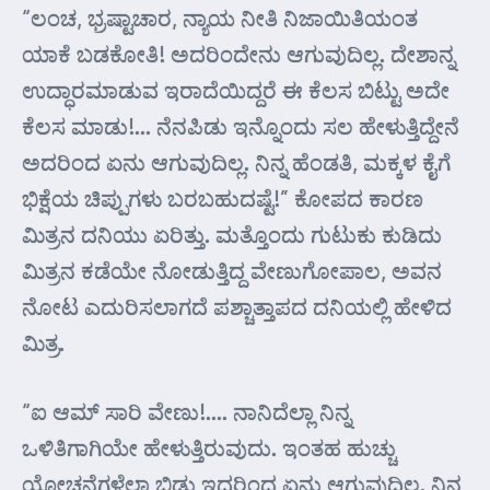
“ಲಂಚ, ಭ್ರಷ್ಟಾಚಾರ, ನ್ಯಾಯ ನೀತಿ ನಿಜಾಯಿತಿಯಂತ
ಯಾಕೆ ಬಡಕೋತಿ! ಅದರಿಂದೇನು ಆಗುವುದಿಲ್ಲ. ದೇಶಾನ್ನ
ಉದ್ಧಾರಮಾಡುವ ಇರಾದೆಯಿದ್ದರೆ ಈ ಕೆಲಸ ಬಿಟ್ಟು ಅದೇ
ಕೆಲಸ ಮಾಡು!… ನೆನಪಿಡು ಇನ್ನೊಂದು ಸಲ ಹೇಳುತ್ತಿದ್ದೇನೆ
ಅದರಿಂದ ಏನು ಆಗುವುದಿಲ್ಲ. ನಿನ್ನ ಹೆಂಡತಿ, ಮಕ್ಕಳ ಕೈಗೆ
ಭಿಕ್ಷೆಯ ಚಿಪ್ಪುಗಳು ಬರಬಹುದಷ್ಟೆ!” ಕೋಪದ ಕಾರಣ
ಮಿತ್ರನ ದನಿಯು ಏರಿತ್ತು. ಮತ್ತೊಂದು ಗುಟುಕು ಕುಡಿದು
ಮಿತ್ರನ ಕಡೆಯೇ ನೋಡುತ್ತಿದ್ದ ವೇಣುಗೋಪಾಲ, ಅವನ
ನೋಟ ಎದುರಿಸಲಾಗದೆ ಪಶ್ಚಾತ್ತಾಪದ ದನಿಯಲ್ಲಿ ಹೇಳಿದ
ಮಿತ್ರ.
“ಐ ಆಮ್ ಸಾರಿ ವೇಣು!…. ನಾನಿದೆಲ್ಲಾ ನಿನ್ನ
ಒಳಿತಿಗಾಗಿಯೇ ಹೇಳುತ್ತಿರುವುದು. ಇಂತಹ ಹುಚ್ಚು
ಯೋಚನೆಗಳೆಲ್ಲಾ ಬಿಡು ಇದರಿಂದ ಏನು ಆಗುವುದಿಲ್ಲ. ನಿನ್ನ