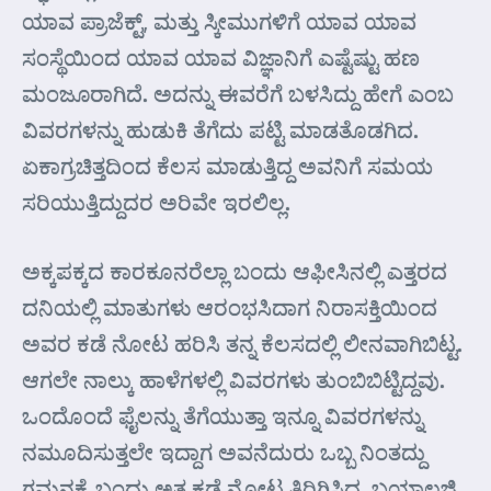
ಯಾವ ಪ್ರಾಜೆಕ್ಟ್, ಮತ್ತು ಸ್ಕೀಮುಗಳಿಗೆ ಯಾವ ಯಾವ
ಸಂಸ್ಥೆಯಿಂದ ಯಾವ ಯಾವ ವಿಜ್ಞಾನಿಗೆ ಎಷ್ಟೆಷ್ಟು ಹಣ
ಮಂಜೂರಾಗಿದೆ. ಅದನ್ನು ಈವರೆಗೆ ಬಳಸಿದ್ದು ಹೇಗೆ ಎಂಬ
ವಿವರಗಳನ್ನು ಹುಡುಕಿ ತೆಗೆದು ಪಟ್ಟಿ ಮಾಡತೊಡಗಿದ.
ಏಕಾಗ್ರಚಿತ್ತದಿಂದ ಕೆಲಸ ಮಾಡುತ್ತಿದ್ದ ಅವನಿಗೆ ಸಮಯ
ಸರಿಯುತ್ತಿದ್ದುದರ ಅರಿವೇ ಇರಲಿಲ್ಲ.
ಅಕ್ಕಪಕ್ಕದ ಕಾರಕೂನರೆಲ್ಲಾ ಬಂದು ಆಫೀಸಿನಲ್ಲಿ ಎತ್ತರದ
ದನಿಯಲ್ಲಿ ಮಾತುಗಳು ಆರಂಭಸಿದಾಗ ನಿರಾಸಕ್ತಿಯಿಂದ
ಅವರ ಕಡೆ ನೋಟ ಹರಿಸಿ ತನ್ನ ಕೆಲಸದಲ್ಲಿ ಲೀನವಾಗಿಬಿಟ್ಟ.
ಆಗಲೇ ನಾಲ್ಕು ಹಾಳೆಗಳಲ್ಲಿ ವಿವರಗಳು ತುಂಬಿಬಿಟ್ಟಿದ್ದವು.
ಒಂದೊಂದೆ ಫೈಲನ್ನು ತೆಗೆಯುತ್ತಾ ಇನ್ನೂ ವಿವರಗಳನ್ನು
ನಮೂದಿಸುತ್ತಲೇ ಇದ್ದಾಗ ಅವನೆದುರು ಒಬ್ಬ ನಿಂತದ್ದು
ಗಮನಕ್ಕೆ ಬಂದು ಅತ್ತ ಕಡೆ ನೋಟ ತಿರಿಗಿಸಿದ. ಬಯಾಲಜಿ