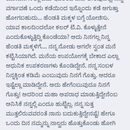
ವರ್ಗಾವಣೆ ಒಂದು ಕಡೆಯಿಂದ ಇನ್ನೊಂದು ಕಡೆ ಆಗುತ್ತಾ
ಹೋಗಬಹುದು… ಹೆಂಡತಿ ಮಕ್ಕಳ ಬಗ್ಗೆ ಯೋಚಿಸು.
ಯಾವ ಕಾಲದಿಂದಲೋ ಕಲರ್ ಟಿ.ವಿ. ಕೊಳ್ಳುತ್ತೇನೆ
ಎಂದುಕೊಳ್ಳುತ್ತಿದ್ದಿ ಕೊಂಡೆಯಾ? ಅದು ನಿನಗಲ್ಲ ನಿನ್ನ
ಹೆಂಡತಿ ಮಕ್ಕಳಿಗೆ…. ನನ್ನ ನೋಡು ಆಗಲೇ ಸ್ವಂತ ಮನೆ
ಕಟ್ಟಿಸಿಯಾಗಿದೆ. ಮನೆಯ ಉಪಯೋಗಕ್ಕೆ ಬೇಕಾದ ಎಲ್ಲಾ
ಆಧುನಿಕ ಉಪಕರಣಗಳು ಕೊಂಡಿದ್ದೇನೆ. ನನ್ನ ಸಂಬಳ
ನಿನ್ನಕ್ಕಿಂತ ಕಡಿಮೆ ಎಂಬುವುದು ನಿನಗೆ ಗೊತ್ತು. ಆದರೂ
ಇಷ್ಟೆಲ್ಲಾ ಮಾಡಿದ್ದೇನೆ. ಅದು ಹೇಗೆಂಬುವುದೂ ನಿನಗೆ
ಗೊತ್ತು! ಅದರಿಂದ ಮಹಾ ಅಪರಾಧ ಮಾಡುತ್ತಿದ್ದೇನೆಂಬ
ಅನಿಸಿಕೆ ನನ್ನಲ್ಲಿ ಎಂದೂ ಹುಟ್ಟಿಲ್ಲ. ನನ್ನ ಸುತ್ತ
ಮುತ್ತಲಿರುವವರಂತೆ ನಾನು ಬದುಕುತ್ತಿದ್ದೇನಷ್ಟೆ! ಹೇಗೂ
ಒಂದು ದಿನ ನಮ್ಮನ್ನು ನಾಲ್ವರು ಹೊತ್ತುಕೊಂಡು ಹೋಗಿ