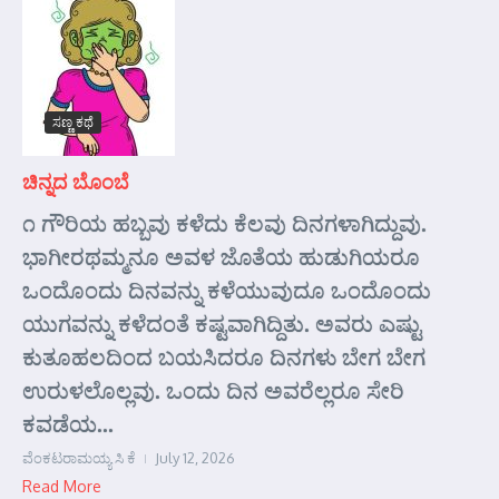
ಸಣ್ಣ ಕಥೆ
ಚಿನ್ನದ ಬೊಂಬೆ
೧ ಗೌರಿಯ ಹಬ್ಬವು ಕಳೆದು ಕೆಲವು ದಿನಗಳಾಗಿದ್ದುವು.
ಭಾಗೀರಥಮ್ಮನೂ ಅವಳ ಜೊತೆಯ ಹುಡುಗಿಯರೂ
ಒಂದೊಂದು ದಿನವನ್ನು ಕಳೆಯುವುದೂ ಒಂದೊಂದು
ಯುಗವನ್ನು ಕಳೆದಂತೆ ಕಷ್ಟವಾಗಿದ್ದಿತು. ಅವರು ಎಷ್ಟು
ಕುತೂಹಲದಿಂದ ಬಯಸಿದರೂ ದಿನಗಳು ಬೇಗ ಬೇಗ
ಉರುಳಲೊಲ್ಲವು. ಒಂದು ದಿನ ಅವರೆಲ್ಲರೂ ಸೇರಿ
ಕವಡೆಯ...
ವೆಂಕಟರಾಮಯ್ಯ ಸಿ ಕೆ
July 12, 2026
Read More