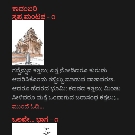
ಕಾದಂಬರಿ
ಸ್ವಪ್ನ ಮಂಟಪ – ೧
ಗವ್ವೆನ್ನುವ ಕತ್ತಲು; ಎತ್ತ ನೋಡಿದರೂ ಕುರುಡು
ಆವರಿಸಿಕೊಂಡು ತಬ್ಬಿಬ್ಬು ಮಾಡುವ ವಾತಾವರಣ.
ಆದರೂ ಹೆದರದ ಭೂಮಿ; ಕದಡದ ಕತ್ತಲು; ಮಿಂಚು
ಸೀಳಿದರೂ ಮತ್ತೆ ಒಂದಾಗುವ ಜರಾಸಂಧ ಕತ್ತಲು;…
ಮುಂದೆ ಓದಿ…
ಒಲವೇ… ಭಾಗ – ೧