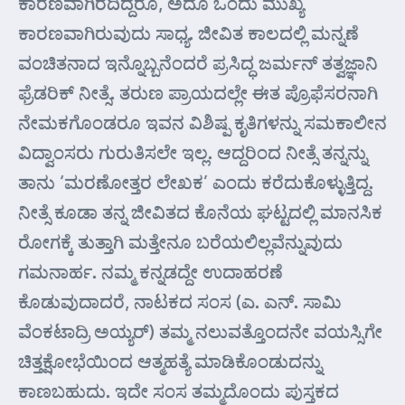
ಕಾರಣವಾಗಿರದಿದ್ದರೂ, ಅದೂ ಒಂದು ಮುಖ್ಯ
ಕಾರಣವಾಗಿರುವುದು ಸಾಧ್ಯ. ಜೀವಿತ ಕಾಲದಲ್ಲಿ ಮನ್ನಣೆ
ವಂಚಿತನಾದ ಇನ್ನೊಬ್ಬನೆಂದರೆ ಪ್ರಸಿದ್ಧ ಜರ್ಮನ್ ತತ್ವಜ್ಞಾನಿ
ಫ್ರೆಡರಿಕ್ ನೀತ್ಸೆ. ತರುಣ ಪ್ರಾಯದಲ್ಲೇ ಈತ ಪ್ರೊಫೆಸರನಾಗಿ
ನೇಮಕಗೊಂಡರೂ ಇವನ ವಿಶಿಷ್ಪ ಕೃತಿಗಳನ್ನು ಸಮಕಾಲೀನ
ವಿದ್ವಾಂಸರು ಗುರುತಿಸಲೇ ಇಲ್ಲ. ಆದ್ದರಿಂದ ನೀತ್ಸೆ ತನ್ನನ್ನು
ತಾನು ‘ಮರಣೋತ್ತರ ಲೇಖಕ’ ಎಂದು ಕರೆದುಕೊಳ್ಳುತ್ತಿದ್ದ.
ನೀತ್ಸೆ ಕೂಡಾ ತನ್ನ ಜೀವಿತದ ಕೊನೆಯ ಘಟ್ಟದಲ್ಲಿ ಮಾನಸಿಕ
ರೋಗಕ್ಕೆ ತುತ್ತಾಗಿ ಮತ್ತೇನೂ ಬರೆಯಲಿಲ್ಲವೆನ್ನುವುದು
ಗಮನಾರ್ಹ. ನಮ್ಮ ಕನ್ನಡದ್ದೇ ಉದಾಹರಣೆ
ಕೊಡುವುದಾದರೆ, ನಾಟಕದ ಸಂಸ (ಎ. ಎನ್. ಸಾಮಿ
ವೆಂಕಟಾದ್ರಿ ಅಯ್ಯರ್) ತಮ್ಮ ನಲುವತ್ತೊಂದನೇ ವಯಸ್ಸಿಗೇ
ಚಿತ್ತಕ್ಷೋಭೆಯಿಂದ ಆತ್ಮಹತ್ಯೆ ಮಾಡಿಕೊಂಡುದನ್ನು
ಕಾಣಬಹುದು. ಇದೇ ಸಂಸ ತಮ್ಮದೊಂದು ಪುಸ್ತಕದ