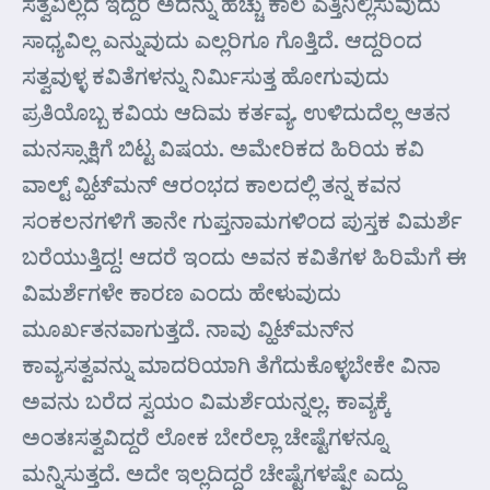
ಸತ್ವವಿಲ್ಲದೆ ಇದ್ದರೆ ಅದನ್ನು ಹೆಚ್ಚು ಕಾಲ ಎತ್ತಿನಿಲ್ಲಿಸುವುದು
ಸಾಧ್ಯವಿಲ್ಲ ಎನ್ನುವುದು ಎಲ್ಲರಿಗೂ ಗೊತ್ತಿದೆ. ಆದ್ದರಿಂದ
ಸತ್ವವುಳ್ಳ ಕವಿತೆಗಳನ್ನು ನಿರ್ಮಿಸುತ್ತ ಹೋಗುವುದು
ಪ್ರತಿಯೊಬ್ಬ ಕವಿಯ ಆದಿಮ ಕರ್ತವ್ಯ. ಉಳಿದುದೆಲ್ಲ ಆತನ
ಮನಸ್ಸಾಕ್ಷಿಗೆ ಬಿಟ್ಟ ವಿಷಯ. ಅಮೇರಿಕದ ಹಿರಿಯ ಕವಿ
ವಾಲ್ಟ್ ವ್ಹಿಟ್‌ಮನ್ ಆರಂಭದ ಕಾಲದಲ್ಲಿ ತನ್ನ ಕವನ
ಸಂಕಲನಗಳಿಗೆ ತಾನೇ ಗುಪ್ತನಾಮಗಳಿಂದ ಪುಸ್ತಕ ವಿಮರ್ಶೆ
ಬರೆಯುತ್ತಿದ್ದ! ಆದರೆ ಇಂದು ಅವನ ಕವಿತೆಗಳ ಹಿರಿಮೆಗೆ ಈ
ವಿಮರ್ಶೆಗಳೇ ಕಾರಣ ಎಂದು ಹೇಳುವುದು
ಮೂರ್ಖತನವಾಗುತ್ತದೆ. ನಾವು ವ್ಹಿಟ್‌ಮನ್‌ನ
ಕಾವ್ಯಸತ್ವವನ್ನು ಮಾದರಿಯಾಗಿ ತೆಗೆದುಕೊಳ್ಳಬೇಕೇ ವಿನಾ
ಅವನು ಬರೆದ ಸ್ವಯಂ ವಿಮರ್ಶೆಯನ್ನಲ್ಲ. ಕಾವ್ಯಕ್ಕೆ
ಅಂತಃಸತ್ವವಿದ್ದರೆ ಲೋಕ ಬೇರೆಲ್ಲಾ ಚೇಷ್ಟೆಗಳನ್ನೂ
ಮನ್ನಿಸುತ್ತದೆ. ಅದೇ ಇಲ್ಲದಿದ್ದರೆ ಚೇಷ್ಟೆಗಳಷ್ಪೇ ಎದ್ದು