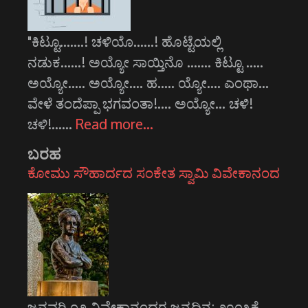
"ಕಿಟ್ಟೂ.......! ಚಳಿಯೊ......! ಹೊಟ್ಟೆಯಲ್ಲಿ
ನಡುಕ......! ಅಯ್ಯೋ ಸಾಯ್ತಿನೊ ....... ಕಿಟ್ಟೂ .....
ಅಯ್ಯೋ..... ಅಯ್ಯೋ.... ಹ..... ಯ್ಯೋ.... ಎಂಥಾ...
ವೇಳೆ ತಂದೆಪ್ಪಾ ಭಗವಂತಾ!.... ಅಯ್ಯೋ... ಚಳಿ!
ಚಳಿ!...…
Read more…
ಬರಹ
ಕೋಮು ಸೌಹಾರ್ದದ ಸಂಕೇತ ಸ್ವಾಮಿ ವಿವೇಕಾನಂದ
ಜನವರಿ ೧೨ ವಿವೇಕಾನಂದರ ಜನ್ಮದಿನ; ೨೦೧೩ಕ್ಕೆ