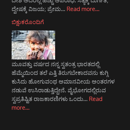
ದ್ವೇಷಕ್ಕೆ ವಿಜಯ; ಪ್ರೇಮ…
Read more…
ಬಿಕ್ಷುಕರೊಂದಿಗೆ
ಮೂವತ್ತು ವರ್ಷದ ನನ್ನ ಸ್ವತಂತ್ರ ಭಾರತದಲ್ಲಿ
ಹೆಮ್ಮೆಯಿಂದ ತಲೆ ಎತ್ತಿ ತಿರುಗಬೇಕಾದವನು ಕುಗ್ಗಿ
ಕುಸಿದು ಹೋಗುವಂಥ ಅಮಾನವೀಯ ಅಂತರಗಳ
ನಡುವೆ ಉಸಿರಾಡುತ್ತಿದ್ದೇನೆ. ವೈಭೋಗದಲ್ಲಿರುವ
ಸ್ವಪ್ರತಿಷ್ಟಿತ ರಾಜಕಾರಣಿಗಳು ಒಂದು…
Read
more…