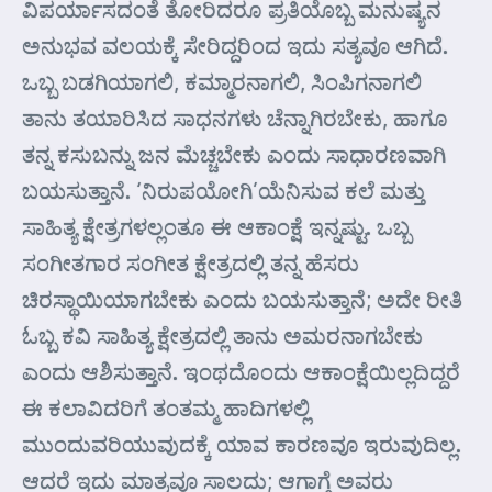
ವಿಪರ್ಯಾಸದಂತೆ ತೋರಿದರೂ ಪ್ರತಿಯೊಬ್ಬ ಮನುಷ್ಯನ
ಅನುಭವ ವಲಯಕ್ಕೆ ಸೇರಿದ್ದರಿಂದ ಇದು ಸತ್ಯವೂ ಆಗಿದೆ.
ಒಬ್ಬ ಬಡಗಿಯಾಗಲಿ, ಕಮ್ಮಾರನಾಗಲಿ, ಸಿಂಪಿಗನಾಗಲಿ
ತಾನು ತಯಾರಿಸಿದ ಸಾಧನಗಳು ಚೆನ್ನಾಗಿರಬೇಕು, ಹಾಗೂ
ತನ್ನ ಕಸುಬನ್ನು ಜನ ಮೆಚ್ಚಬೇಕು ಎಂದು ಸಾಧಾರಣವಾಗಿ
ಬಯಸುತ್ತಾನೆ. ‘ನಿರುಪಯೋಗಿ’ಯೆನಿಸುವ ಕಲೆ ಮತ್ತು
ಸಾಹಿತ್ಯ ಕ್ಷೇತ್ರಗಳಲ್ಲಂತೂ ಈ ಆಕಾಂಕ್ಷೆ ಇನ್ನಷ್ಟು. ಒಬ್ಬ
ಸಂಗೀತಗಾರ ಸಂಗೀತ ಕ್ಷೇತ್ರದಲ್ಲಿ ತನ್ನ ಹೆಸರು
ಚಿರಸ್ಥಾಯಿಯಾಗಬೇಕು ಎಂದು ಬಯಸುತ್ತಾನೆ; ಅದೇ ರೀತಿ
ಓಬ್ಬ ಕವಿ ಸಾಹಿತ್ಯ ಕ್ಷೇತ್ರದಲ್ಲಿ ತಾನು ಅಮರನಾಗಬೇಕು
ಎಂದು ಆಶಿಸುತ್ತಾನೆ. ಇಂಥದೊಂದು ಆಕಾಂಕ್ಷೆಯಿಲ್ಲದಿದ್ದರೆ
ಈ ಕಲಾವಿದರಿಗೆ ತಂತಮ್ಮ ಹಾದಿಗಳಲ್ಲಿ
ಮುಂದುವರಿಯುವುದಕ್ಕೆ ಯಾವ ಕಾರಣವೂ ಇರುವುದಿಲ್ಲ.
ಆದರೆ ಇದು ಮಾತ್ರವೂ ಸಾಲದು; ಆಗಾಗ್ಗೆ ಅವರು