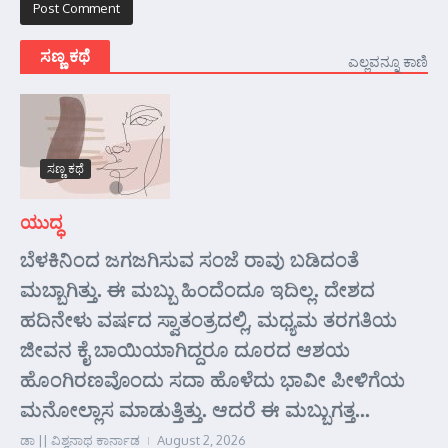
ಸಣ್ಣ ಕಥೆ
ಎಲ್ಲವನ್ನೂ ಕಾಣಿ
ಸಣ್ಣ ಕಥೆ
ಯುದ್ಧ
ಬೆಳಕಿನಿಂದ ಜಗಜಗಿಸುವ ಸಂಜೆ ರಾವು ಬಡಿದಂತೆ
ಮಬ್ಬಾಗಿತ್ತು. ಈ ಮಬ್ಬು ಹಿಂದೆಂದೂ ಇದಿಲ್ಲ. ದೇಶದ
ಹದಿನೇಳು ವರ್ಷದ ಸ್ವಾತಂತ್ರದಲ್ಲಿ, ಮಧ್ಯಮ ತರಗತಿಯ
ಜೀವನ ಕೈ ಬಾಯಿಯಾಗಿದ್ದರೂ ದೂರದ ಆಶಯ
ಹೊಂಗಿರಣವೊಂದು ಸದಾ ಹೊಳೆದು ಭಾವೀ ಪೀಳಿಗೆಯ
ಮನೋಲ್ಲಾಸ ಮಾಡುತ್ತಿತ್ತು. ಆದರೆ ಈ ಮಬ್ಬುಗತ್ತ...
ಡಾ || ವಿಶ್ವನಾಥ ಕಾರ್ನಾಡ
August 2, 2026