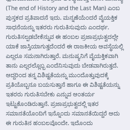
(The end of History and the Last Man) ಎಂಬ
ಪುಸ್ತಕದ ಪ್ರತಿಪಾದನೆ ಇದು. ಮನ್ನಣೆಯೆಂದರೆ ವೈಯಕ್ತಿಕ
ಸಾಧನೆಯನ್ನು ಇತರರು ಗುರುತಿಸುವುದು ಎಂದರ್ಥ.
ಗುರುತಿಸಲ್ಪಡಬೇಕೆನ್ನುವ ಈ ಹಂಬಲ ಪ್ರಜಾಪ್ರಭುತ್ವದಲ್ಲೇ
ಯಾಕೆ ಜಾಸ್ತಿಯಾಗುತ್ತದೆಂದರೆ ಈ ರಾಜಕೀಯ ಅವಸ್ಥೆಯಲ್ಲಿ
ಎಲ್ಲರೂ ಸಮನಾಗಿರುತ್ತಾರೆ. ಮನುಷ್ಯನಿಗೆ ವೈಯಕ್ತಿಕವಾಗಿ
ತಾನು ಎಲ್ಲರಲ್ಲೊಬ್ಬ ಎಂದೆನಿಸುವುದು ಬೇಡವಾಗಿರುತ್ತದೆ.
ಆದ್ದರಿಂದ ತನ್ನ ವಿಶಿಷ್ಟತೆಯನ್ನು ಮುಂದೊತ್ತುವುದಕ್ಕೆ
ಪ್ರತಿಯೊಬ್ಬನೂ ಬಯಸುತ್ತಾನೆ ಹಾಗೂ ಈ ವಿಶಿಷ್ಟತೆಯನ್ನು
ಇತರರು ಗುರುತಿಸಬೇಕು ಎನ್ನುವ ಆಂತರ್ಯ
ಇಟ್ಟುಕೊಂಡಿರುತ್ತಾನೆ. ಪ್ರಜಾಪ್ರಭುತ್ವದಲ್ಲಿ ಇತರ
ಸಮಾನತೆಯೊಂದಿಗೆ ಇನ್ನೊಂದು ಸಮಾನತೆಯಿದ್ದರೆ ಅದು
ಈ ಗುರುತಿನ ಹಂಬಲವೊಂದೇ. ಇದೊಂದು