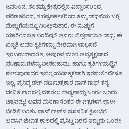
ಜನರಿಂದ, ತಂತಮ್ಮ ಕ್ಷೇತ್ರದಲ್ಲಿನ ವಿದ್ವಾಂಸರಿಂದ,
ಪರಿಣತರಿಂದ, ಸಹಪ್ರವರ್ತಕರಿಂದ ತಮ್ಮ ಸಾಧನೆಯ ಬಗ್ಗೆ
ಮೆಚ್ಚುಗೆಯನ್ನೂ ನಿರೀಕ್ಷಿಸುತ್ತಾರೆ. ಈ ಮೆಚ್ಚುಗೆ
ಯಾರಿಂದಲೂ ಬರದಿದ್ದರೆ ಅವರು ಖಿನ್ನರಾಗಲೂ ಸಾಧ್ಯ. ಈ
ಖಿನ್ನತೆ ಅವರ ಕೃತಿಗಳನ್ನು ನೇರವಾಗಿ ಬಾಧಿಸದೆ
ಇರಬಹುದಾದರೂ, ಅವುಗಳ ಮೇಲೆ ಅಪ್ರತ್ಯಕ್ಷವಾದ
ಪರಿಣಾಮಗಳನ್ನು ಬೀರಬಹುದು. ಹಾಗೂ ಕೃತಿಗಳಮಟ್ಟಿಗೆ
ಹೇಳುವುದಾದರೆ ಇವೆಲ್ಲ ಋಣಾತ್ಮಕವಾಗಿ ಇರಬೇಕೆಂದೇನೂ
ಇಲ್ಲ. ಪ್ರಸಿದ್ಧ ಡಚ್ ವರ್ಣಚಿತ್ರಕಾರ ವಾನ್ ಗಾಫ್ ತನ್ನ
ಜೀವಿತ ಕಾಲದಲ್ಲಿ ಮಾರಲು ಸಾಧ್ಯವಾದ್ದು ಒಂದೇ ಒಂದು
ಚಿತ್ರವನ್ನು! ಅವನ ಮರಣಾನಂತರ ಈ ಚಿತ್ರಗಳಿಗೆ ಭಾರೀ
ಬೇಡಿಕೆ ಬಂತು. ವಾನ್ ಗಾಫ್‌ನ ಮಾನಸಿಕ ಕ್ಷೋಭೆಗೆ
ಅವನಿಗೆ ಜೀವಿತ ಕಾಲದಲ್ಲಿ ಪ್ರಸಿದ್ದಿ ಬರದೆ ಇದ್ದುದು ಒಂದೇ