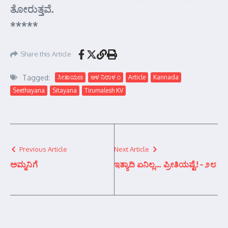
ತೋರುತ್ತವೆ.
*****
Share this Article
Tagged:
ಸೀತಾಯಣ
ಆಳ ನಿರಾಳ ೧
Article
Kannada
Seethayana
Sitayana
Tirumalesh KV
Previous Article
Next Article
ಅಮ್ಮನಿಗೆ
ಇತ್ಯಾದಿ ಏನಿಲ್ಲ… ಪ್ರೀತಿಯಷ್ಟೆ! – ೨೮