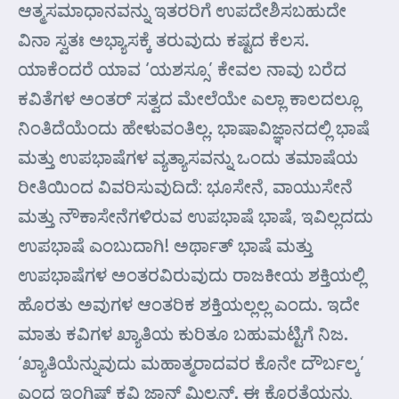
ಆತ್ಮಸಮಾಧಾನವನ್ನು ಇತರರಿಗೆ ಉಪದೇಶಿಸಬಹುದೇ
ವಿನಾ ಸ್ವತಃ ಅಭ್ಯಾಸಕ್ಕೆ ತರುವುದು ಕಷ್ಟದ ಕೆಲಸ.
ಯಾಕೆಂದರೆ ಯಾವ ‘ಯಶಸ್ಸೂ’ ಕೇವಲ ನಾವು ಬರೆದ
ಕವಿತೆಗಳ ಅಂತರ್ ಸತ್ವದ ಮೇಲೆಯೇ ಎಲ್ಲಾ ಕಾಲದಲ್ಲೂ
ನಿಂತಿದೆಯೆಂದು ಹೇಳುವಂತಿಲ್ಲ. ಭಾಷಾವಿಜ್ಞಾನದಲ್ಲಿ ಭಾಷೆ
ಮತ್ತು ಉಪಭಾಷೆಗಳ ವ್ಯತ್ಯಾಸವನ್ನು ಒಂದು ತಮಾಷೆಯ
ರೀತಿಯಿಂದ ವಿವರಿಸುವುದಿದೆ: ಭೂಸೇನೆ, ವಾಯುಸೇನೆ
ಮತ್ತು ನೌಕಾಸೇನೆಗಳಿರುವ ಉಪಭಾಷೆ ಭಾಷೆ, ಇವಿಲ್ಲದದು
ಉಪಭಾಷೆ ಎಂಬುದಾಗಿ! ಅರ್ಥಾತ್ ಭಾಷೆ ಮತ್ತು
ಉಪಭಾಷೆಗಳ ಅಂತರವಿರುವುದು ರಾಜಕೀಯ ಶಕ್ತಿಯಲ್ಲಿ
ಹೊರತು ಅವುಗಳ ಆಂತರಿಕ ಶಕ್ತಿಯಲ್ಲಲ್ಲ ಎಂದು. ಇದೇ
ಮಾತು ಕವಿಗಳ ಖ್ಯಾತಿಯ ಕುರಿತೂ ಬಹುಮಟ್ಟಿಗೆ ನಿಜ.
‘ಖ್ಯಾತಿಯೆನ್ನುವುದು ಮಹಾತ್ಮರಾದವರ ಕೊನೇ ದೌರ್ಬಲ್ಕ’
ಎಂದ ಇಂಗ್ಲಿಷ್ ಕವಿ ಜಾನ್ ಮಿಲ್ಟನ್. ಈ ಕೊರತೆಯನ್ನು