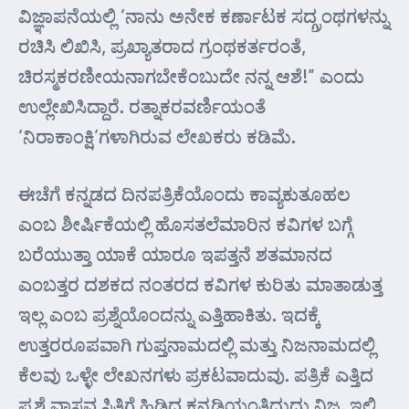
ವಿಜ್ಞಾಪನೆಯಲ್ಲಿ ‘ನಾನು ಅನೇಕ ಕರ್ಣಾಟಕ ಸದ್ಗ್ರಂಥಗಳನ್ನು
ರಚಿಸಿ ಲಿಖಿಸಿ, ಪ್ರಖ್ಯಾತರಾದ ಗ್ರಂಥಕರ್ತರಂತೆ,
ಚಿರಸ್ಮಕರಣೀಯನಾಗಬೇಕೆಂಬುದೇ ನನ್ನ ಆಶೆ!” ಎಂದು
ಉಲ್ಲೇಖಿಸಿದ್ದಾರೆ. ರತ್ನಾಕರವರ್ಣಿಯಂತೆ
‘ನಿರಾಕಾಂಕ್ಷಿ’ಗಳಾಗಿರುವ ಲೇಖಕರು ಕಡಿಮೆ.
ಈಚೆಗೆ ಕನ್ನಡದ ದಿನಪತ್ರಿಕೆಯೊಂದು ಕಾವ್ಯಕುತೂಹಲ
ಎಂಬ ಶೀರ್ಷಿಕೆಯಲ್ಲಿ ಹೊಸತಲೆಮಾರಿನ ಕವಿಗಳ ಬಗ್ಗೆ
ಬರೆಯುತ್ತಾ ಯಾಕೆ ಯಾರೂ ಇಪತ್ತನೆ ಶತಮಾನದ
ಎಂಬತ್ತರ ದಶಕದ ನಂತರದ ಕವಿಗಳ ಕುರಿತು ಮಾತಾಡುತ್ತ
ಇಲ್ಲ ಎಂಬ ಪ್ರಶ್ನೆಯೊಂದನ್ನು ಎತ್ತಿಹಾಕಿತು. ಇದಕ್ಕೆ
ಉತ್ತರರೂಪವಾಗಿ ಗುಪ್ತನಾಮದಲ್ಲಿ ಮತ್ತು ನಿಜನಾಮದಲ್ಲಿ
ಕೆಲವು ಒಳ್ಳೇ ಲೇಖನಗಳು ಪ್ರಕಟವಾದುವು. ಪತ್ರಿಕೆ ಎತ್ತಿದ
ಪ್ರಶ್ನೆ ವಾಸ್ತವ ಸ್ಥಿತಿಗೆ ಹಿಡಿದ ಕನ್ನಡಿಯಂತಿದ್ದುದು ನಿಜ. ಇಲ್ಲಿ