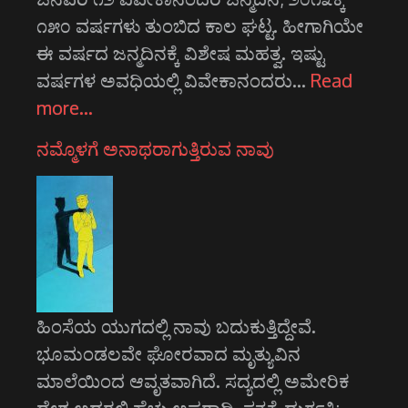
೧೫೦ ವರ್ಷಗಳು ತುಂಬಿದ ಕಾಲ ಘಟ್ಟ. ಹೀಗಾಗಿಯೇ
ಈ ವರ್ಷದ ಜನ್ಮದಿನಕ್ಕೆ ವಿಶೇಷ ಮಹತ್ವ. ಇಷ್ಟು
ವರ್ಷಗಳ ಅವಧಿಯಲ್ಲಿ ವಿವೇಕಾನಂದರು…
Read
more…
ನಮ್ಮೊಳಗೆ ಅನಾಥರಾಗುತ್ತಿರುವ ನಾವು
ಹಿಂಸೆಯ ಯುಗದಲ್ಲಿ ನಾವು ಬದುಕುತ್ತಿದ್ದೇವೆ.
ಭೂಮಂಡಲವೇ ಘೋರವಾದ ಮೃತ್ಯುವಿನ
ಮಾಲೆಯಿಂದ ಆವೃತವಾಗಿದೆ. ಸದ್ಯದಲ್ಲಿ ಅಮೇರಿಕ
ದೇಶ ಅದರಲ್ಲಿ ಹೆಚ್ಚು ಅಪರಾಧಿ. ಸತ್ಯಕ್ಕೆ ದುರ್ಗತಿ;