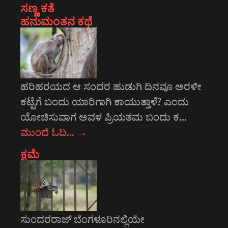
ಸಣ್ಣ ಕತೆ
ಹನುಮಂತನ ಕಥೆ
ಹರಿಹರಯದ ಆ ಸಂದರ ಹುಡುಗಿ ದಿನವೂ ಅರಳೀ
ಕಟ್ಟೆಗೆ ಬಂದು ಯಾರಿಗಾಗಿ ಕಾಯುತ್ತಾಳೆ? ಎಂದು
ಯೋಚಿಸುವಾಗ ಅವಳ ಪ್ರಿಯತಮ ಬಂದು ಕ…
ಮುಂದೆ ಓದಿ…
→
ಕ್ಷಮೆ
ಸುಂದರರಾಜ್ ಬೆಂಗಳೂರಿನಲ್ಲಿಯೇ