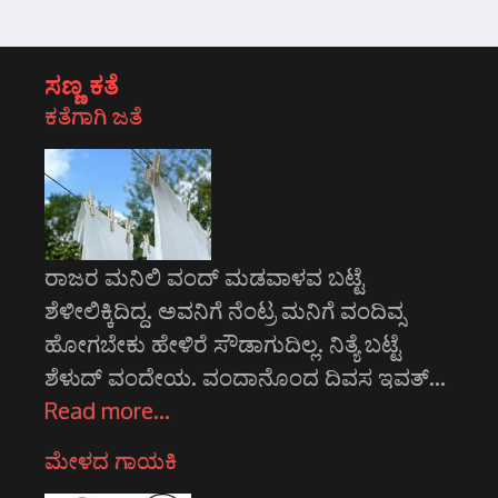
ಸಣ್ಣ ಕತೆ
ಕತೆಗಾಗಿ ಜತೆ
ರಾಜರ ಮನಿಲಿ ವಂದ್ ಮಡವಾಳವ ಬಟ್ಟೆ
ಶೆಳೀಲಿಕ್ಕಿದಿದ್ದ. ಅವನಿಗೆ ನೆಂಟ್ರ ಮನಿಗೆ ವಂದಿವ್ಸ
ಹೋಗಬೇಕು ಹೇಳಿರೆ ಸೌಡಾಗುದಿಲ್ಲ. ನಿತ್ಯೆ ಬಟ್ಟೆ
ಶೆಳುದ್ ವಂದೇಯ. ವಂದಾನೊಂದ ದಿವಸ ಇವತ್…
Read more…
ಮೇಳದ ಗಾಯಕಿ