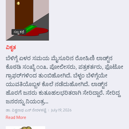
ಸಣ್ಣ ಕಥೆ
ವಿಕೃತ
ಬೆಳಿಗ್ಗೆ ಏಳರ ಸಮಯ ಮೈಸೂರಿನ ರೋಹಿಣಿ ಲಾಡ್ಜ್‌ನ
ಕೊಠಡಿ ಸಂಖ್ಯೆ ೧೦೩. ಪೋಲೀಸರು, ಪತ್ರಕರ್ತರು, ಫೊಟೋ
ಗ್ರಾಫರ್‌ಗಳಿಂದ ತುಂಬಿಹೋಗಿದೆ. ಬೆಳ್ಳಂ ಬೆಳಿಗ್ಗೆಯೇ
ಯುವತಿಯೊಬ್ಬಳ ಕೊಲೆ ನಡೆದುಹೋಗಿದೆ. ಲಾಡ್ಜ್‌ನ
ಹೊರಗೆ ಜನರು ಕುತೂಹಲಭರಿತರಾಗಿ ಸೇರಿದ್ದಾರೆ. ಸೇರಿದ್ದ
ಜನರನ್ನು ನಿಯಂತ್ರ...
ಡಾ. ವಿಶ್ವನಾಥ ಎನ್ ನೇರಳಕಟ್ಟೆ
July 19, 2026
Read More