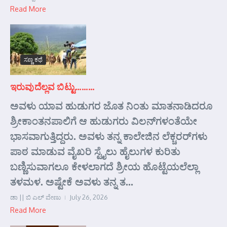
Read More
ಸಣ್ಣ ಕಥೆ
ಇರುವುದೆಲ್ಲವ ಬಿಟ್ಟು………
ಅವಳು ಯಾವ ಹುಡುಗರ ಜೊತ ನಿಂತು ಮಾತನಾಡಿದರೂ
ಶ್ರೀಕಾಂತನಪಾಲಿಗೆ ಆ ಹುಡುಗರು ವಿಲನ್‌ಗಳಂತೆಯೇ
ಭಾಸವಾಗುತ್ತಿದ್ದರು. ಅವಳು ತನ್ನ ಕಾಲೇಜಿನ ಲೆಕ್ಚರರ್‌ಗಳು
ಪಾಠ ಮಾಡುವ ವೈಖರಿ ಸ್ಟೈಲು ಹೈಲುಗಳ ಕುರಿತು
ಬಣ್ಣಿಸುವಾಗಲೂ ಕೇಳಲಾಗದೆ ಶ್ರೀಯ ಹೊಟ್ಟೆಯಲೆಲ್ಲಾ
ತಳಮಳ. ಅಷ್ಟೇಕೆ ಅವಳು ತನ್ನ ತ...
ಡಾ || ಬಿ ಎಲ್ ವೇಣು
July 26, 2026
Read More