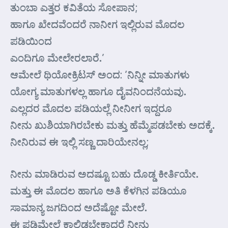
ತುಂಬಾ ಎತ್ತರ ಕವಿತೆಯ ಸೋಪಾನ;
ಹಾಗೂ ಖೇದವೆಂದರೆ ನಾನೀಗ ಇಲ್ಲಿರುವ ಮೊದಲ
ಪಡಿಯಿಂದ
ಎಂದಿಗೂ ಮೇಲೇರಲಾರೆ.’
ಆಮೇಲೆ ಥಿಯೋಕ್ರಿಟಸ್ ಅಂದ: ‘ನಿನ್ನೀ ಮಾತುಗಳು
ಯೋಗ್ಯ ಮಾತುಗಳಲ್ಲ ಹಾಗೂ ದೈವನಿಂದನೆಯವು.
ಎಲ್ಲದರ ಮೊದಲ ಪಡಿಯಲ್ಲೆ ನೀನೀಗ ಇದ್ದರೂ
ನೀನು ಖುಶಿಯಾಗಿರಬೇಕು ಮತ್ತು ಹೆಮ್ಮೆಪಡಬೇಕು ಅದಕ್ಕೆ.
ನೀನಿರುವ ಈ ಇಲ್ಲಿ ಸಣ್ಣ ದಾರಿಯೇನಲ್ಲ;
ನೀನು ಮಾಡಿರುವ ಅದಷ್ಟೂ ಬಹು ದೊಡ್ಡ ಕೀರ್ತಿಯೇ.
ಮತ್ತು ಈ ಮೊದಲ ಹಾಗೂ ಅತಿ ಕೆಳಗಿನ ಪಡಿಯೂ
ಸಾಮಾನ್ಯ ಜಗದಿಂದ ಅದೆಷ್ಟೋ ಮೇಲೆ.
ಈ ಪಡಿಮೇಲೆ ಕಾಲಿಡಬೇಕಾದರೆ ನೀನು