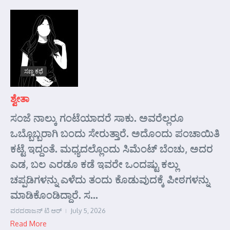
ಸಣ್ಣ ಕಥೆ
ಶ್ವೇತಾ
ಸಂಜೆ ನಾಲ್ಕು ಗಂಟೆಯಾದರೆ ಸಾಕು. ಅವರೆಲ್ಲರೂ
ಒಬ್ಬೊಬ್ಬರಾಗಿ ಬಂದು ಸೇರುತ್ತಾರೆ. ಅದೊಂದು ಪಂಚಾಯಿತಿ
ಕಟ್ಟೆ ಇದ್ದಂತೆ. ಮಧ್ಯದಲ್ಲೊಂದು ಸಿಮೆಂಟ್ ಬೆಂಚು, ಅದರ
ಎಡ, ಬಲ ಎರಡೂ ಕಡೆ ಇವರೇ ಒಂದಷ್ಟು ಕಲ್ಲು
ಚಪ್ಪಡಿಗಳನ್ನು ಎಳೆದು ತಂದು ಕೊಡುವುದಕ್ಕೆ ಪೀಠಗಳನ್ನು
ಮಾಡಿಕೊಂಡಿದ್ದಾರೆ. ಸ...
ವರದರಾಜನ್ ಟಿ ಆರ್
July 5, 2026
Read More