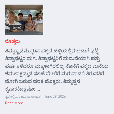
ಸಣ್ಣ ಕಥೆ
ದೊಡ್ಡದು
ತಿಮ್ಮಣ್ಣ ನಮ್ಮೂರಿನ ಪಕ್ಕದ ಹಳ್ಳಿಯಲ್ಲಿನ ಅಡುಗೆ ಭಟ್ಟ
ತಿಪ್ಪಾಭಟ್ಟರ ಮಗ. ತಿಪ್ಪಾಭಟ್ಟರಿಗೆ ಮದುವೆಯಾಗಿ ಹತ್ತು
ವರ್ಷ ಕಳೆದರೂ ಮಕ್ಕಳಾಗಿರಲಿಲ್ಲ. ಕೊನೆಗೆ ಪಕ್ಕದ ಮನೆಯ
ಕಮಲಾಕ್ಷಮ್ಮನ ಸಲಹೆ ಮೇರೆಗೆ ಮಗುವಾದರೆ ತಿರುಪತಿಗೆ
ಹೋಗಿ ಬರುವ ಹರಕೆ ಹೊತ್ತರು. ತಿಮ್ಮಪ್ಪನ
ಕೃಪಾಕಟಾಕ್ಷವೋ ...
ತೈರೊಳ್ಳಿ ಮಂಜುನಾಥ ಉಡುಪ
June 28, 2026
Read More