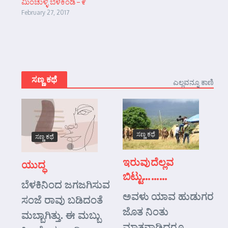
ಮಿಂಚುಳ್ಳಿ ಬೆಳಕಿಂಡಿ – ೯
February 27, 2017
ಸಣ್ಣ ಕಥೆ
ಎಲ್ಲವನ್ನೂ ಕಾಣಿ
ಸಣ್ಣ ಕಥೆ
ಸಣ್ಣ ಕಥೆ
ಇರುವುದೆಲ್ಲವ
ಯುದ್ಧ
ಬಿಟ್ಟು………
ಬೆಳಕಿನಿಂದ ಜಗಜಗಿಸುವ
ಅವಳು ಯಾವ ಹುಡುಗರ
ಸಂಜೆ ರಾವು ಬಡಿದಂತೆ
ಜೊತ ನಿಂತು
ಮಬ್ಬಾಗಿತ್ತು. ಈ ಮಬ್ಬು
ಮಾತನಾಡಿದರೂ