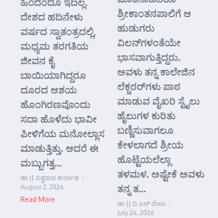
ಹಿಂದೆಂದೂ ಇದಿಲ್ಲ.
ಶ್ರೀಕಾಂತನಪಾಲಿಗೆ ಆ
ದೇಶದ ಹದಿನೇಳು
ಹುಡುಗರು
ವರ್ಷದ ಸ್ವಾತಂತ್ರದಲ್ಲಿ,
ವಿಲನ್‌ಗಳಂತೆಯೇ
ಮಧ್ಯಮ ತರಗತಿಯ
ಭಾಸವಾಗುತ್ತಿದ್ದರು.
ಜೀವನ ಕೈ
ಅವಳು ತನ್ನ ಕಾಲೇಜಿನ
ಬಾಯಿಯಾಗಿದ್ದರೂ
ಲೆಕ್ಚರರ್‌ಗಳು ಪಾಠ
ದೂರದ ಆಶಯ
ಮಾಡುವ ವೈಖರಿ ಸ್ಟೈಲು
ಹೊಂಗಿರಣವೊಂದು
ಹೈಲುಗಳ ಕುರಿತು
ಸದಾ ಹೊಳೆದು ಭಾವೀ
ಬಣ್ಣಿಸುವಾಗಲೂ
ಪೀಳಿಗೆಯ ಮನೋಲ್ಲಾಸ
ಕೇಳಲಾಗದೆ ಶ್ರೀಯ
ಮಾಡುತ್ತಿತ್ತು. ಆದರೆ ಈ
ಹೊಟ್ಟೆಯಲೆಲ್ಲಾ
ಮಬ್ಬುಗತ್ತ...
ತಳಮಳ. ಅಷ್ಟೇಕೆ ಅವಳು
ಡಾ || ವಿಶ್ವನಾಥ ಕಾರ್ನಾಡ
ತನ್ನ ತ...
August 2, 2026
Read More
ಡಾ || ಬಿ ಎಲ್ ವೇಣು
July 26, 2026