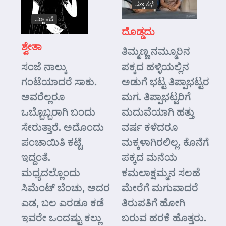
ಸಣ್ಣ ಕಥೆ
ಸಣ್ಣ ಕಥೆ
ದೊಡ್ಡದು
ಶ್ವೇತಾ
ತಿಮ್ಮಣ್ಣ ನಮ್ಮೂರಿನ
ಸಂಜೆ ನಾಲ್ಕು
ಪಕ್ಕದ ಹಳ್ಳಿಯಲ್ಲಿನ
ಗಂಟೆಯಾದರೆ ಸಾಕು.
ಅಡುಗೆ ಭಟ್ಟ ತಿಪ್ಪಾಭಟ್ಟರ
ಅವರೆಲ್ಲರೂ
ಮಗ. ತಿಪ್ಪಾಭಟ್ಟರಿಗೆ
ಒಬ್ಬೊಬ್ಬರಾಗಿ ಬಂದು
ಮದುವೆಯಾಗಿ ಹತ್ತು
ಸೇರುತ್ತಾರೆ. ಅದೊಂದು
ವರ್ಷ ಕಳೆದರೂ
ಪಂಚಾಯಿತಿ ಕಟ್ಟೆ
ಮಕ್ಕಳಾಗಿರಲಿಲ್ಲ. ಕೊನೆಗೆ
ಇದ್ದಂತೆ.
ಪಕ್ಕದ ಮನೆಯ
ಮಧ್ಯದಲ್ಲೊಂದು
ಕಮಲಾಕ್ಷಮ್ಮನ ಸಲಹೆ
ಸಿಮೆಂಟ್ ಬೆಂಚು, ಅದರ
ಮೇರೆಗೆ ಮಗುವಾದರೆ
ಎಡ, ಬಲ ಎರಡೂ ಕಡೆ
ತಿರುಪತಿಗೆ ಹೋಗಿ
ಇವರೇ ಒಂದಷ್ಟು ಕಲ್ಲು
ಬರುವ ಹರಕೆ ಹೊತ್ತರು.