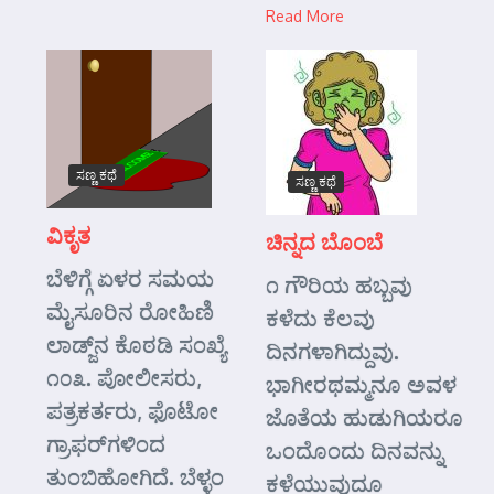
Read More
ಸಣ್ಣ ಕಥೆ
ಸಣ್ಣ ಕಥೆ
ವಿಕೃತ
ಚಿನ್ನದ ಬೊಂಬೆ
ಬೆಳಿಗ್ಗೆ ಏಳರ ಸಮಯ
೧ ಗೌರಿಯ ಹಬ್ಬವು
ಮೈಸೂರಿನ ರೋಹಿಣಿ
ಕಳೆದು ಕೆಲವು
ಲಾಡ್ಜ್‌ನ ಕೊಠಡಿ ಸಂಖ್ಯೆ
ದಿನಗಳಾಗಿದ್ದುವು.
೧೦೩. ಪೋಲೀಸರು,
ಭಾಗೀರಥಮ್ಮನೂ ಅವಳ
ಪತ್ರಕರ್ತರು, ಫೊಟೋ
ಜೊತೆಯ ಹುಡುಗಿಯರೂ
ಗ್ರಾಫರ್‌ಗಳಿಂದ
ಒಂದೊಂದು ದಿನವನ್ನು
ತುಂಬಿಹೋಗಿದೆ. ಬೆಳ್ಳಂ
ಕಳೆಯುವುದೂ