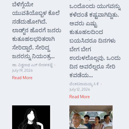
ಬೆಳಿಗ್ಗೆಯೇ
ಒಂದೊಂದು ಯುಗವನ್ನು
ಯುವತಿಯೊಬ್ಬಳ ಕೊಲೆ
ಕಳೆದಂತೆ ಕಷ್ಟವಾಗಿದ್ದಿತು.
ನಡೆದುಹೋಗಿದೆ.
ಅವರು ಎಷ್ಟು
ಲಾಡ್ಜ್‌ನ ಹೊರಗೆ ಜನರು
ಕುತೂಹಲದಿಂದ
ಕುತೂಹಲಭರಿತರಾಗಿ
ಬಯಸಿದರೂ ದಿನಗಳು
ಸೇರಿದ್ದಾರೆ. ಸೇರಿದ್ದ
ಬೇಗ ಬೇಗ
ಜನರನ್ನು ನಿಯಂತ್ರ...
ಉರುಳಲೊಲ್ಲವು. ಒಂದು
ಡಾ. ವಿಶ್ವನಾಥ ಎನ್ ನೇರಳಕಟ್ಟೆ
ದಿನ ಅವರೆಲ್ಲರೂ ಸೇರಿ
July 19, 2026
ಕವಡೆಯ...
Read More
ವೆಂಕಟರಾಮಯ್ಯ ಸಿ ಕೆ
July 12, 2026
Read More