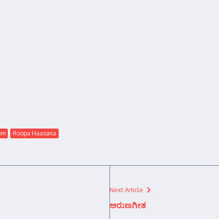
em
Roopa Haasana
Next Article
ಅರುಣಗೀತ