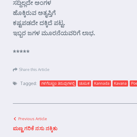
ಸದ್ದಿಲ್ಲದೇ ಅಂಗಳ
ಹೊಕ್ಕಿರುವ ಅತೃಪ್ತಿಗೆ
ಕಷ್ಟಪಡದೇ ದಕ್ಕಿದೆ ಪಟ್ಟ.
ಇಬ್ಬರ ಜಗಳ ಮೂರನೆಯವರಿಗೆ ಲಾಭ.
*****
Share this Article
Tagged:
ಗಳಿಗೆಬಟ್ಟಲ ತಿರುವುಗಳಲ್ಲಿ
ಚುಟುಕ
Kannada
Kavana
Po
Previous Article
ಮಣ್ಣ ಗರಿಕೆ ನಸು ನಕ್ಕಿತು