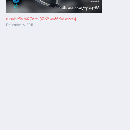
ಒಂದು ಬೊಗಸೆ ನೀರು (ಬೀದಿ ನಾಟಕದ ಹಾಡು)
December 6, 2011