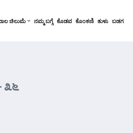
ಬಾಲ ಚಿಲುಮೆ
ನಮ್ಮ ಬಗ್ಗೆ
ಕೊಡವ
ಕೊಂಕಣಿ
ತುಳು
ಬಡಗ
– ೩೬