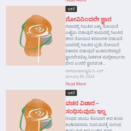
ಇತರೆ
ನೋವಿನಿಂದಲೇ ಜ್ಞಾನ
ಗಾಣದಲ್ಲಿ ಸಿಲುಕಿದ ಎಳ್ಳು ನೋಯದೆ
ಎಣ್ಣೆಯ ಬಿಡುವುದೆ ಕಾಯದಲ್ಲಿ ಸಿಲುಕಿದ
ಜೀವ ನೋಯದ ಕರಣಂಗಳ ಬಿಡುವನೆ
ಭಾವದಲ್ಲಿ ಸಿಲುಕಿದ ಭ್ರಮೆ ನೋಯದೆ
ವಿಕಾರವ ಬಿಡುವುದೆ ಇಂತಿವನರಿದಲ್ಲದೆ
ಜ್ಞಾನಲೇಪವಿಲ್ಲ ನಿಃಕಳಂಕ ಮಲ್ಲಿಕಾರ್ಜುನಾ
ವೇದ ಎಂದರೆ ಜ್ಞಾನವಂತ...
ನಾಗಭೂಷಣಸ್ವಾಮಿ ಓ ಎಲ್
January 30, 2024
Read More
ಇತರೆ
ವಚನ ವಿಚಾರ –
ಸಂಧಿಸುವುದು ಇಲ್ಲ
ಗಂಧವ ವಾಯು ಕೊಂಬಾಗ ಅದ ತಂದು
ಕೂಡಿದವರಾರು ನಿಂದ ಮರಕ್ಕೆ ಸುಗಂಧ
ಹುಟ್ಟುವಾಗ ಅದ ಬಂಧಿಸಿ ತಂದು