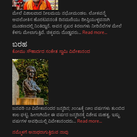
ಮೇಲೆ ವಿಶಾಲವಾದ ನೀಲಮಯ ನಭೋಮಂಡಲ. ಲೋಕವನ್ನೆ
ಅವಲೋಕಿಸ ಹೊರಟವನಂತೆ ದಿನಮಣಿಯು ದೀಪ್ತಿಯುಳ್ಳವನಾಗಿ
ಮೂಡಣದಲ್ಲಿ ನಿಂತಿದ್ದಾನೆ. ಅವನ ಪ್ರಖರ ಕಿರಣಗಳು ನೀರಿನೆಲೆಗಳ ಮೇಲೆ
ಕೆಳಗು ಮೇಲಾಗುತ್ತಿವೆ. ಚಿಕ್ಕವರು ದೊಡ್ಡವರು…
Read more…
ಬರಹ
ಕೋಮು ಸೌಹಾರ್ದದ ಸಂಕೇತ ಸ್ವಾಮಿ ವಿವೇಕಾನಂದ
ಜನವರಿ ೧೨ ವಿವೇಕಾನಂದರ ಜನ್ಮದಿನ; ೨೦೧೩ಕ್ಕೆ ೧೫೦ ವರ್ಷಗಳು ತುಂಬಿದ
ಕಾಲ ಘಟ್ಟ. ಹೀಗಾಗಿಯೇ ಈ ವರ್ಷದ ಜನ್ಮದಿನಕ್ಕೆ ವಿಶೇಷ ಮಹತ್ವ. ಇಷ್ಟು
ವರ್ಷಗಳ ಅವಧಿಯಲ್ಲಿ ವಿವೇಕಾನಂದರು…
Read more…
ನಮ್ಮೊಳಗೆ ಅನಾಥರಾಗುತ್ತಿರುವ ನಾವು