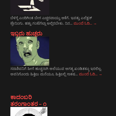
ಬೆಳಿಗ್ಗೆ ಎಂದಿಗಿಂತ ಬೇಗ ಎಚ್ಚರವಾಯ್ತು ಆಕೆಗೆ. ಇವತ್ತು ಎಲೆಕ್ಷನ್
ಟ್ರೇನಿಂಗು. ಹತ್ತು ಗಂಟೆಗೆಲ್ಲಾ ಅಲ್ಲಿರಬೇಕು. ನಿನ…
ಮುಂದೆ ಓದಿ…
→
ಇಬ್ಬರು ಹುಚ್ಚರು
ಸದಾಶಿವನಿಗೆ ಹೀಗೆ ಹುಚ್ಚನಾಗಿ ಅಲೆಯುವ ಅಗತ್ಯ ಖಂಡಿತಕ್ಕೂ ಇರಲಿಲ್ಲ.
ಅವನಿಗೊಂದು ಹಿತ್ತಿಲು ಮನೆಯೂ, ಹಿತ್ತಿಲಲ್ಲಿ ಸಾಕಷ…
ಮುಂದೆ ಓದಿ…
→
ಕಾದಂಬರಿ
ತರಂಗಾಂತರ – ೧