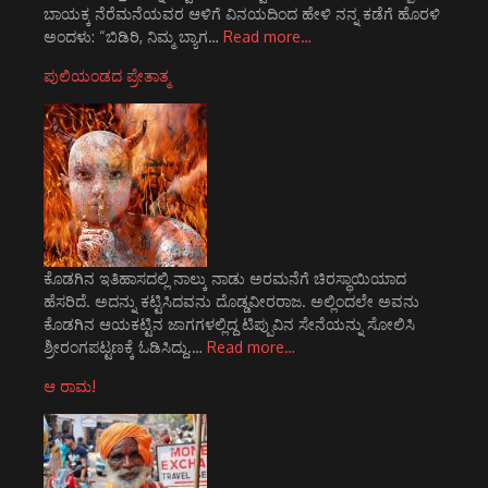
ಬಾಯಕ್ಕ ನೆರೆಮನೆಯವರ ಆಳಿಗೆ ವಿನಯದಿಂದ ಹೇಳಿ ನನ್ನ ಕಡೆಗೆ ಹೊರಳಿ
ಅಂದಳು: “ಬಿಡಿರಿ, ನಿಮ್ಮ ಬ್ಯಾಗ…
Read more…
ಪುಲಿಯಂಡದ ಪ್ರೇತಾತ್ಮ
ಕೊಡಗಿನ ಇತಿಹಾಸದಲ್ಲಿ ನಾಲ್ಕು ನಾಡು ಅರಮನೆಗೆ ಚಿರಸ್ಥಾಯಿಯಾದ
ಹೆಸರಿದೆ. ಅದನ್ನು ಕಟ್ಟಿಸಿದವನು ದೊಡ್ಡವೀರರಾಜ. ಅಲ್ಲಿಂದಲೇ ಅವನು
ಕೊಡಗಿನ ಆಯಕಟ್ಟಿನ ಜಾಗಗಳಲ್ಲಿದ್ದ ಟಿಪ್ಪುವಿನ ಸೇನೆಯನ್ನು ಸೋಲಿಸಿ
ಶ್ರೀರಂಗಪಟ್ಟಣಕ್ಕೆ ಓಡಿಸಿದ್ದು.…
Read more…
ಆ ರಾಮ!