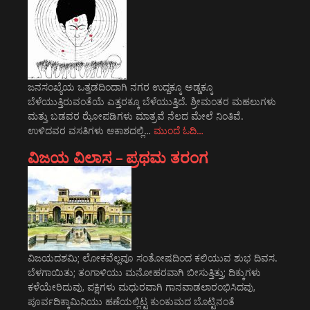
ಜನಸಂಖ್ಯೆಯ ಒತ್ತಡದಿಂದಾಗಿ ನಗರ ಉದ್ದಕ್ಕೂ ಅಡ್ಡಕ್ಕೂ
ಬೆಳೆಯುತ್ತಿರುವಂತೆಯೆ ಎತ್ತರಕ್ಕೂ ಬೆಳೆಯುತ್ತಿದೆ. ಶ್ರೀಮಂತರ ಮಹಲುಗಳು
ಮತ್ತು ಬಡವರ ಝೋಪಡಿಗಳು ಮಾತ್ರವೆ ನೆಲದ ಮೇಲೆ ನಿಂತಿವೆ.
ಉಳಿದವರ ವಸತಿಗಳು ಆಕಾಶದಲ್ಲಿ…
ಮುಂದೆ ಓದಿ…
ವಿಜಯ ವಿಲಾಸ – ಪ್ರಥಮ ತರಂಗ
ವಿಜಯದಶಮಿ; ಲೋಕವೆಲ್ಲವೂ ಸಂತೋಷದಿಂದ ಕಲಿಯುವ ಶುಭ ದಿವಸ.
ಬೆಳಗಾಯಿತು; ತಂಗಾಳಿಯು ಮನೋಹರವಾಗಿ ಬೀಸುತ್ತಿತ್ತು; ದಿಕ್ಕುಗಳು
ಕಳೆಯೇರಿದುವು, ಪಕ್ಷಿಗಳು ಮಧುರವಾಗಿ ಗಾನವಾಡಲಾರಂಭಿಸಿದವು,
ಪೂರ್ವದಿಕ್ಕಾಮಿನಿಯು ಹಣೆಯಲ್ಲಿಟ್ಟ ಕುಂಕುಮದ ಬೊಟ್ಟಿನಂತೆ