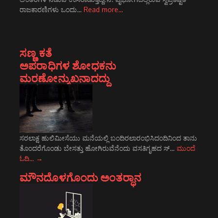
ರಾಜಕಾರಣಿಗಳು ಒಂದು…
Read more…
ಸಣ್ಣ ಕತೆ
ಅಪರಾಧಿಗಳ ಶೋಧಕನು
ಮರಣೋನ್ಮುಖನಾದದ್ದು
ಸರಲಾಕ್ಷ ಹುಲಿಮೀಸೆಯು ಮನೆಯಲ್ಲಿ ಬಂದಿರಲಾರಂಭಿಸಿದಂದಿನಿಂದ ತಾನು
ತೊಂದರೆಗೊಂಡು ಬೇಸತ್ತು ಹೋಗಿರುವೆನೆಂದು ವಸತಿಗೃಹದ ಸ್…
ಮುಂದೆ
ಓದಿ…
→
ಮೌನದೊಳಗೊಂದು ಅಂತರ್‍ಧಾನ