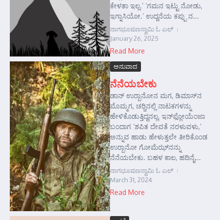
ಕೇಳತಾ ಇಲ್ಲ.’ ‘ಗಮನ ಇಟ್ಟು ನೋಡು,
ಇಗ್ನಾಸಿಯೋ.’ ಉದ್ದನೆಯ ಕಪ್ಪು ನ...
ನಾಗಭೂಷಣಸ್ವಾಮಿ ಓ ಎಲ್
January 26, 2025
Read More
ಅನುವಾದ
ನೆನೆಯಬೇಕು
ಡಾನ್ ಉರ್‍ಬಾನೋನ ಮಗ, ಡಿಮಾಸ್‌ನ
ಮೊಮ್ಮಗ, ಚರ್‍ಚಿನಲ್ಲಿ ನಾಟಕಗಳನ್ನು
ಹೇಳಿಕೊಡುತ್ತಿದ್ದನಲ್ಲ, ಇನ್‌ಫ್ಲೋಯೆಂಜಾ
ಬಂದಾಗ ‘ಶಪಿತ ದೇವತೆ ನರಳುವಳು,’
ಅನ್ನುವ ಹಾಡು ಹೇಳುತ್ತಲೇ ತೀರಿಕೊಂಡ
ಉರ್‍ಬಾನೋ ಗೋಮೆಝ್‍ನನ್ನು
ನೆನೆಯಬೇಕು. ಬಹಳ ಕಾಲ, ಹದಿನೈ...
ನಾಗಭೂಷಣಸ್ವಾಮಿ ಓ ಎಲ್
March 31, 2024
Read More