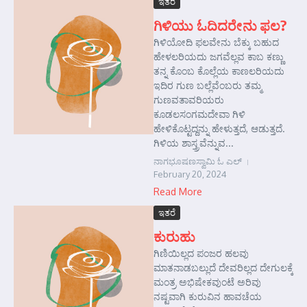
ಇತರೆ
ಗಿಳಿಯು ಓದಿದರೇನು ಫಲ?
ಗಿಳಿಯೋದಿ ಫಲವೇನು ಬೆಕ್ಕು ಬಹುದ
ಹೇಳಲರಿಯದು ಜಗವೆಲ್ಲವ ಕಾಬ ಕಣ್ಣು
ತನ್ನ ಕೊಂಬ ಕೊಲ್ಲೆಯ ಕಾಣಲರಿಯದು
ಇದಿರ ಗುಣ ಬಲ್ಲೆವೆಂಬರು ತಮ್ಮ
ಗುಣವತಾವರಿಯರು
ಕೂಡಲಸಂಗಮದೇವಾ ಗಿಳಿ
ಹೇಳಿಕೊಟ್ಟದ್ದನ್ನು ಹೇಳುತ್ತದೆ, ಆಡುತ್ತದೆ.
ಗಿಳಿಯ ಶಾಸ್ತ್ರವೆನ್ನುವ...
ನಾಗಭೂಷಣಸ್ವಾಮಿ ಓ ಎಲ್
February 20, 2024
Read More
ಇತರೆ
ಕುರುಹು
ಗಿಣಿಯಿಲ್ಲದ ಪಂಜರ ಹಲವು
ಮಾತನಾಡಬಲ್ಲುದೆ ದೇವರಿಲ್ಲದ ದೇಗುಲಕ್ಕೆ
ಮಂತ್ರ ಅಭಿಷೇಕವುಂಟೆ ಅರಿವು
ನಷ್ಟವಾಗಿ ಕುರುವಿನ ಹಾವಚೆಯ