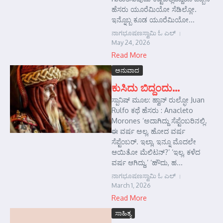
ಹೆಸರು ಯೂರೆಮಿಯೋ ಸೆಡಿಲ್ಲೋ.
ಇನ್ನೊಬ್ಬ ಕೂಡ ಯೂರೆಮಿಯೋ...
ನಾಗಭೂಷಣಸ್ವಾಮಿ ಓ ಎಲ್
May 24, 2026
Read More
ಅನುವಾದ
ಕುಸಿದು ಬಿದ್ದಂದು…
ಸ್ಪಾನಿಷ್ ಮೂಲ: ಹ್ವಾನ್ ರುಲ್ಫೋ Juan
Rulfo ಕಥೆ ಹೆಸರು : Anacleto
Morones ‘ಅದಾಗಿದ್ದು ಸೆಪ್ಟೆಂಬರಿನಲ್ಲಿ.
ಈ ವರ್ಷ ಅಲ್ಲ, ಹೋದ ವರ್ಷ
ಸೆಪ್ಟೆಂಬರ್. ಇಲ್ಲಾ, ಇನ್ನೂ ಮೊದಲೇ
ಆಯಿತೋ ಮೆಲಿಟನ್?’ ‘ಇಲ್ಲ, ಕಳೆದ
ವರ್ಷ ಆಗಿದ್ದು,’ ‘ಹೌದು, ಹ...
ನಾಗಭೂಷಣಸ್ವಾಮಿ ಓ ಎಲ್
March 1, 2026
Read More
ಸಾಹಿತ್ಯ