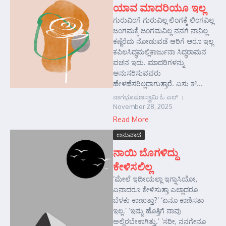
ಯಾವ ಮಾದರಿಯೂ ಇಲ್ಲ
ಗುರುವಿಂಗೆ ಗುರುವಿಲ್ಲ ಲಿಂಗಕ್ಕೆ ಲಿಂಗವಿಲ್ಲ
ಜಂಗಮಕ್ಕೆ ಜಂಗಮವಿಲ್ಲ ನನಗೆ ನಾನಿಲ್ಲ
ಕಣ್ದೆರೆದು ನೋಡುವಡೆ ಆರಿಗೆ ಆರೂ ಇಲ್ಲ
ಕಪಿಲಸಿದ್ಧಮಲ್ಲಿಕಾರ್ಜುನಾ ಸಿದ್ಧರಾಮನ
ವಚನ ಇದು. ಮಾದರಿಗಳನ್ನು
ಅನುಸರಿಸುವವರು
ಹೇಳಹೆಸರಿಲ್ಲದಾಗುತ್ತಾರೆ. ಏಸು ಕ್...
ನಾಗಭೂಷಣಸ್ವಾಮಿ ಓ ಎಲ್
November 28, 2025
Read More
ಅನುವಾದ
ನಾಯಿ ಬೊಗಳಿದ್ದು
ಕೇಳಿಸಲಿಲ್ಲ
‘ಮೇಲೆ ಇದೀಯಲ್ಲಾ ಇಗ್ನಾಸಿಯೋ,
ಏನಾದರೂ ಕೇಳಿಸುತ್ತಾ ಎಲ್ಲಾದರೂ
ಬೆಳಕು ಕಾಣುತ್ತಾ?’ ‘ಏನೂ ಕಾಣಿಸತಾ
ಇಲ್ಲ.’ ‘ಇಷ್ಟು ಹೊತ್ತಿಗೆ ನಾವು
ಅಲ್ಲಿರಬೇಕಾಗಿತ್ತು.’ ‘ಸರೀ, ನನಗೇನೂ