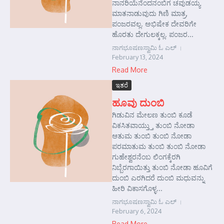
ನಾನರಿಯೆನೆಂದನಂಬಿಗ ಚವುಡಯ್ಯ
ಮಾತನಾಡುವುದು ಗಿಣಿ ಮಾತ್ರ,
ಪಂಜರವಲ್ಲ. ಅಭಿಷೇಕ ದೇವರಿಗೇ
ಹೊರತು ದೇಗುಲಕ್ಕಲ್ಲ. ಪಂಜರ...
ನಾಗಭೂಷಣಸ್ವಾಮಿ ಓ ಎಲ್
February 13, 2024
Read More
ಇತರೆ
ಹೂವು ದುಂಬಿ
ಗಿಡುವಿನ ಮೇಲಣ ತುಂಬಿ ಕೂಡೆ
ವಿಕಸಿತವಾಯ್ತ್ತು ತುಂಬಿ ನೋಡಾ
ಆತುಮ ತುಂಬಿ ತುಂಬಿ ನೋಡಾ
ಪರಮಾತುಮ ತುಂಬಿ ತುಂಬಿ ನೋಡಾ
ಗುಹೇಶ್ವರನೆಂಬ ಲಿಂಗಕ್ಕೆರಗಿ
ನಿಬ್ಬೆರಗಾಯಿತ್ತು ತುಂಬಿ ನೋಡಾ ಹೂವಿಗೆ
ದುಂಬಿ ಎರಗಿದರೆ ದುಂಬಿ ಮಧುವನ್ನು
ಹೀರಿ ವಿಕಾಸಗೊಳ್ಳ...
ನಾಗಭೂಷಣಸ್ವಾಮಿ ಓ ಎಲ್
February 6, 2024
Read More