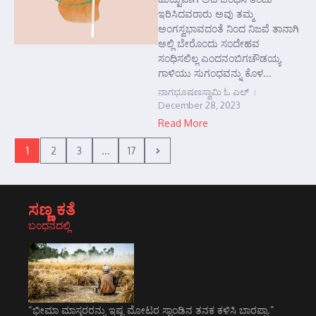
ಇರಿಸಿದವರಾರು ಅವು ತಮ್ಮ
ಅಂಗಸ್ವಭಾವದಂತೆ ನಿಂದ ನಿಜವೆ ತಾನಾಗಿ
ಅಲ್ಲಿ ಬೇರೊಂದು ಸಂದೇಹವ
ಸಂಧಿಸಲಿಲ್ಲ ಎಂದನಂಬಿಗಚೌಡಯ್ಯ
ಗಾಳಿಯು ಸುಗಂಧವನ್ನು ಕೊಳ...
ನಾಗಭೂಷಣಸ್ವಾಮಿ ಓ ಎಲ್
December 28, 2023
Read More
1
2
3
...
17
ಸಣ್ಣ ಕತೆ
ಬಂಧನದಲ್ಲಿ
“ಭೀಮಾ ಮಾಸ್ತರರನ್ನು ಇಷ್ಟ ಮೋಟರ ಸ್ಟಾಂಡಿನ ತನಕ ಕಳಿಸಿ ಬಾರಪ್ಪಾ.”