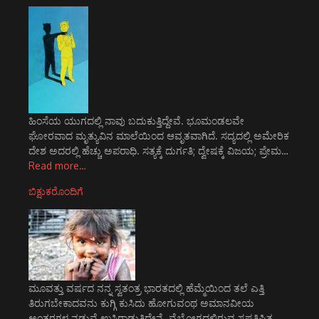
ಹಿಂಸೆಯ ಯುಗದಲ್ಲಿ ನಾವು ಬದುಕುತ್ತಿದ್ದೇವೆ. ಭೂಮಂಡಲವೇ
ಘೋರವಾದ ಮೃತ್ಯುವಿನ ಮಾಲೆಯಿಂದ ಆವೃತವಾಗಿದೆ. ಸದ್ಯದಲ್ಲಿ ಅಮೇರಿಕ
ದೇಶ ಅದರಲ್ಲಿ ಹೆಚ್ಚು ಅಪರಾಧಿ. ಸತ್ಯಕ್ಕೆ ದುರ್ಗತಿ; ದ್ವೇಷಕ್ಕೆ ವಿಜಯ; ಪ್ರೇಮ…
Read more…
ಬಿಕ್ಷುಕರೊಂದಿಗೆ
ಮೂವತ್ತು ವರ್ಷದ ನನ್ನ ಸ್ವತಂತ್ರ ಭಾರತದಲ್ಲಿ ಹೆಮ್ಮೆಯಿಂದ ತಲೆ ಎತ್ತಿ
ತಿರುಗಬೇಕಾದವನು ಕುಗ್ಗಿ ಕುಸಿದು ಹೋಗುವಂಥ ಅಮಾನವೀಯ
ಅಂತರಗಳ ನಡುವೆ ಉಸಿರಾಡುತ್ತಿದ್ದೇನೆ. ವೈಭೋಗದಲ್ಲಿರುವ ಸ್ವಪ್ರತಿಷ್ಟಿತ