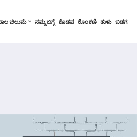
ಬಾಲ ಚಿಲುಮೆ
ನಮ್ಮ ಬಗ್ಗೆ
ಕೊಡವ
ಕೊಂಕಣಿ
ತುಳು
ಬಡಗ