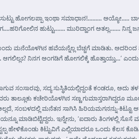
ುಟ್ಟು ಹೋಗಲಪ್ಪಾ ಇಂಥಾ ಸಮಾಧಾನ!……… ಅಯ್ಯೋ….. ಬಾಳಾ…ಕ
ಾಗ….ಹರಿಗೋಲಿನ ಹುಟ್ಟು……. ಮುರಿದ್ಹಾಂಗ ಅತಲ್ಲ……. ನಿನ್ನ ಜನ
ಿರೊಂದು ಮನೆಯೊಳಗಿನ ಹವೆಯನ್ನೆಲ್ಲ ಬೆಚ್ಚಗೆ ಮಾಡಿತು. 
. ಆಗಲಿಲ್ಲಽ? ನಿನಗ ಅಂಗಡಿಗೆ ಹೋಗಲಿಕ್ಕೆ ಹೊತ್ತಾಯ್ತು…’ ಎಂದ
 ಸಾಗುವ ಸಂಸಾರವು, ಸದ್ಯ ಸುಸ್ಥಿತಿಯಲ್ಲಿದ್ದಂತೆ ಕಂಡರೂ, ಅದು
ಯೆ ಅವರು ತಾಲ್ಲೂಕು ಕಚೇರಿಯೊಳಗಿನ ಸಣ್ಣ ಗುಮಾಸ್ತರಾಗಿದ್ದರ
ಲ್ಲದೆ, ಸಂಬಳದಲ್ಲಿ ಮನೆತನ ಸಾಗಿಸಿ ಹಿರಿಯಮಗನನ್ನು-ಕಿಟ್ಟೂ ಆತ
ನ್ನೂ ಮಾಡಿಬಿಟ್ಟಿದ್ದರು. ಇನ್ನೇನು, ‘ಐದಾರು ತಿಂಗಳಲ್ಲಿ ಸೊಸೆ ಮ
ವಲ್ಪ ಹೇಳಿಕೊಂಡು ಕಿಟ್ಟುವಿಗೆ ಎಲ್ಲಿಯಾದರೂ ಒಂದು ಕೆಲಸ ಕೊಡ