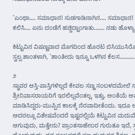
`ಎಂಥಾ…. ಸಮಾಧಾನ! ಸುಡಗಾಡಿನಾಗಿನ…. ಸಮಾಧಾನ! ಸ
ಕಲಿಸಿ…. ಏನು ದಂಡೆಗೆ ಹಚ್ಚಿದ್ಹಾಂಗಾತು……. ನಡು ಹೊಳ್ಯ
ಕಿಟ್ಟುವಿನ ವಿಷಣ್ಣವಾದ ಮೊಗದಿಂದ ಹೊರಟ ಬಿಸಿಯುಸ
ಸ್ವಲ್ಪ ಶಾಂತ೪ಾಗಿ, `ಶಾಂತೀದು ಇನ್ನೂ ಒಳಗಿನ ಕೆಲಸ……….
೨
ಸ್ಥಾವರ ಆಸ್ತಿ-ಪಾಸ್ತಿಗಳಿಲ್ಲದೆ ಕೇವಲ ಸಣ್ಣ ಸಂಬಳದಮೇಲೆ
ಶ್ರೀನಿವಾಸರಾಯರಿಗೆ ಇರಲಿಲ್ಲವೆಂತಲ್ಲ, ಇತ್ತು. ಅಂತೆ
ಮಾಡಿಸಿದ್ದರು-ಮುಪ್ಪಿನ ಕಾಲಕ್ಕೆ ನೆರವಾದೀತೆಂದು. ಇದೂ ಅ
ಅದರಲ್ಲೂ ವಿಶೇಷವೆಂದರೆ ಇಷ್ಟರಲ್ಲಿಯೆ ಕಿಟ್ಟುವಿನ ಮದುವೆಯ
ಆಗುವುದು, ಮತ್ತೇನು? ಪ್ರಾಂತಸಾಹೇಬರ ಗುರುತೂ ಇದೆ, ಸ್