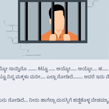
್ಯೋ ಸಾಯ್ತಿನೊ ……. ಕಿಟ್ಟೂ ….. ಅಯ್ಯೋ….. ಅಯ್ಯೋ…. ಹ….
ಟ್ಟೂ ನಿನ್ನ ಮಕ್ಕಳು ಮರೀ…. ಎಲ್ಲಾ ನೋಡಿದೆ…….. ಆದರೆ ಇದು
ೂ ಅದಽ, ಏನು ನೋಡಿದೆ… ನೀನು ಹಾಗೆಲ್ಲಾ ಮನಸ್ಸಿಗೆ ಹಚ್ಚಿಕೊಳ್ಳ 