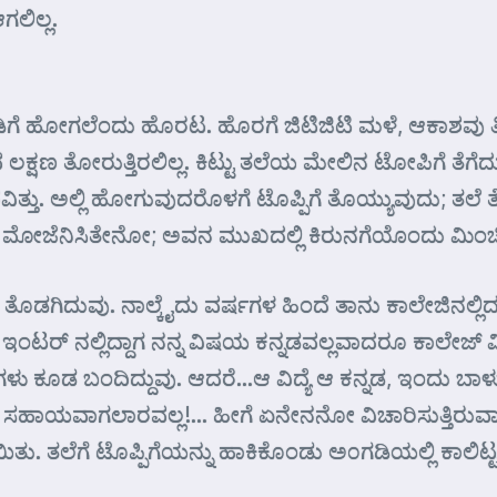
ಲಿಲ್ಲ.
ಿಗೆ ಹೋಗಲೆಂದು ಹೊರಟ. ಹೊರಗೆ ಜಿಟಿಜಿಟಿ ಮಳೆ, ಆಕಾಶವು ತಿಳ
ುವ ಲಕ್ಷಣ ತೋರುತ್ತಿರಲಿಲ್ಲ. ಕಿಟ್ಟು ತಲೆಯ ಮೇಲಿನ ಟೋಪಿಗೆ ತೆಗೆ
್ತು. ಅಲ್ಲಿ ಹೋಗುವುದರೊಳಗೆ ಟೊಪ್ಪಿಗೆ ತೊಯ್ಯುವುದು; ತಲೆ ತ
 ಮೋಜೆನಿಸಿತೇನೋ; ಅವನ ಮುಖದಲ್ಲಿ ಕಿರುನಗೆಯೊಂದು ಮಿಂಚ
ಡಗಿದುವು. ನಾಲ್ಕೈದು ವರ್ಷಗಳ ಹಿಂದೆ ತಾನು ಕಾಲೇಜಿನಲ್ಲಿದ್ದುದು: 
ಟರ್ ನಲ್ಲಿದ್ದಾಗ ನನ್ನ ವಿಷಯ ಕನ್ನಡವಲ್ಲವಾದರೂ ಕಾಲೇಜ್ ಮಿಸೆಲ
ಳು ಕೂಡ ಬಂದಿದ್ದುವು. ಆದರೆ…ಆ ವಿದ್ಯೆ ಆ ಕನ್ನಡ, ಇಂದು ಬ
ಸಲೂ ಸಹಾಯವಾಗಲಾರವಲ್ಲ!… ಹೀಗೆ ಏನೇನನೋ ವಿಚಾರಿಸುತ್ತಿರುವ
ತು. ತಲೆಗೆ ಟೊಪ್ಪಿಗೆಯನ್ನು ಹಾಕಿಕೊಂಡು ಅ೦ಗಡಿಯಲ್ಲಿ ಕಾಲಿಟ್