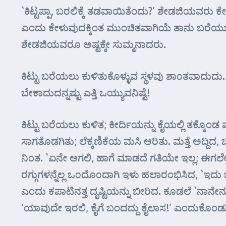
`ಕಿಟ್ಟಪ್ಪಾ, ಬರಲಿಕ್ಕೆ ತಡವಾಯಿತೆಂದು?’ ಶೇಡಜಿಯವರು ಕೇಳ
ಎಂದು ಕೇಳುವುದಕ್ಕಿಂತ ಮುಂಚಿತವಾಗಿಯೆ ತಾನು ಬರೆಯುವ 
ಶೇಡಜಿಯವರೂ ಅಷ್ಟಕ್ಕೇ ಸುಮ್ಮನಾದರು.
ಕಿಟ್ಟು ಬರೆಯಲು ಕುಳಿತುಕೊಳ್ಳುವ ಸ್ಥಳವು ಶಾ೦ತವಾದುದು.
ಬೇಕಾದುದನ್ನಷ್ಟು ಎತ್ತಿ ಒಯ್ಯುವನಿಷ್ಟೆ!
ಕಿಟ್ಟು ಬರೆಯಲು ಕುಳಿತ; ಕೀರ್ದಿಯನ್ನು ಕೈಯಲ್ಲಿ ತಕ್ಕೊಂ
ಸಾಗತೊಡಗಿತು; ಲೆಕ್ಕಣಿಕೆಯ ಮಸಿ ಆರಿತು. ಮತ್ತೆ ಅದ್ದಿದ, ಬ
ನಿಂತ. `ಏನೇ ಆಗಲಿ, ಹಾಗೆ ಮಾಡದೆ ಗತಿಯೇ ಇಲ್ಲ; ಈಗಲೇ 
ರಗ್ಗುಗಳನ್ನೆಲ್ಲ ಒ೦ದೊ೦ದಾಗಿ ಇಳು ಹಲಾರಂಭಿಸಿದ, `ಇದು 
ಎಂದು ಕಪಾಟಿನತ್ತ ದೃಷ್ಟಿಯನ್ನು ಬೀರಿದ. ಕೂಡಲೆ `ನಾನೇ
‘ಯಾವುದೇ ಇರಲಿ, ಕೈಗೆ ಬಂದದ್ದು ಕೈಲಾಸ!’ ಎಂದುಕೊಂಡು ಅ