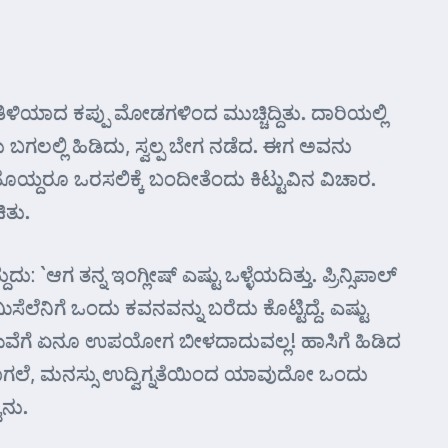
ಿಯಾದ ಕಪ್ಪು ಮೋಡಗಳಿಂದ ಮುಚ್ಚಿದ್ದಿತು. ದಾರಿಯಲ್ಲಿ
ದು ಬಗಲಲ್ಲಿ ಹಿಡಿದು, ಸ್ವಲ್ಪ ಬೇಗ ನಡೆದ. ಈಗ ಅವನು
ೊಯ್ದರೂ ಒರಸಲಿಕ್ಕೆ ಬಂದೀತೆಂದು ಕಿಟ್ಟುವಿನ ವಿಚಾರ.
ಿತು.
`ಆಗ ತನ್ನ ಇಂಗ್ಲೀಷ್ ಎಷ್ಟು ಒಳ್ಳೆಯದಿತ್ತು. ಪ್ರಿನ್ಸಿಪಾಲ್
ೆನಿಗೆ ಒಂದು ಕವನವನ್ನು ಬರೆದು ಕೊಟ್ಟಿದ್ದೆ. ಎಷ್ಟು
ಾಳುವೆಗೆ ಏನೂ ಉಪಯೋಗ ಬೀಳದಾದುವಲ್ಲ! ಹಾಸಿಗೆ ಹಿಡಿದ
ಾಗಲೆ, ಮನಸ್ಸು ಉದ್ವಿಗ್ನತೆಯಿಂದ ಯಾವುದೋ ಒಂದು
ಟನು.