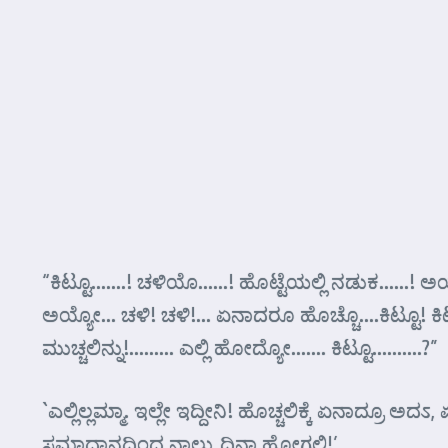
“ಕಿಟ್ಟೂ…….! ಚಳಿಯೊ……! ಹೊಟ್ಟೆಯಲ್ಲಿ ನಡುಕ……! ಅಯ
ಅಯ್ಯೋ… ಚಳಿ! ಚಳಿ!… ಏನಾದರೂ ಹೊಚ್ಚೊ….ಕಿಟ್ಟೂ! ಕಿ
ಮುಚ್ಚಲಿನ್ನು!……… ಎಲ್ಲಿ ಹೋದ್ಯೋ……. ಕಿಟ್ಟೂ……….?”
`ಎಲ್ಲಿಲ್ಲಮ್ಮಾ. ಇಲ್ಲೇ ಇದ್ದೀನಿ! ಹೊಚ್ಚಲಿಕ್ಕೆ ಏನಾದ್ರ
ಸಮಾಧಾನದಿಂದ ನಾಲ್ಕು ದಿನಾ ಹೋಗಲಿ!’