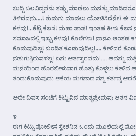
ಬುದ್ದಿ ಬಲವಿದ್ದವನು ತಪ್ಪು ಮಾಡಲು ಮನಸ್ಸು ಮಾಡಿದರೂ, 
ತಿಳಿದವನು….! ತುಡುಗು ಮಾಡಲು ಯೋಚಿಸಿದೆನೇ? ಈ ಮರ್ಕ
ಕಳವು!…ಕೆಟ್ಟ ಕೆಲಸ! ಮಹಾ ಪಾಪ! ಇಂತಹ ಕೀಳು ಕೆಲಸ ನನ
ಸಮಾಜದಲ್ಲಿ ಇಷ್ಟು ಕಳವು! ಕೊಲೆಗಳು! ನಾನೂ ಅ೦ತಹ ಕಳ್
ಕೊಡುವುದಿಲ್ಲ! ಖಂಡಿತ ಕೊಡುವುದಿಲ್ಲ!…. ಕೇಳಿದರೆ ಕೊಡುವ
ನಡುಗುತ್ತಿರುವಳಲ್ಲ! ಏನು ಆರ್ತಸ್ವರವದು!…. ಅದನ್ನು ಮತ್ತೆ 
ಮನೆಯಿಂದ ಹೊರಬೀಳುವಾಗ ಹೊತ್ತು ಕೊಳ್ಳಲು ಕೇಳಿದ ಅಮ್ಮನ
ತಂದುಕೊಡುವುದು ಆಕೆಯ ಮಗನಾದ ನನ್ನ ಕರ್ತವ್ಯ ಆದರೆ…. 
ಅದೇ ದಿವಸ ಸಂಜೆಗೆ ಕಿಟ್ಟುವಿನ ಮಾತೃಪ್ರೇಮವು ಆತನ ವಿವೇಕ
೪
ಈಗ ಕಿಟ್ಟು ಪೋಲೀಸ ಸ್ಟೇಶನಿನ ಒಂದು ಮೂಲೆಯಲ್ಲಿ ಮೋರೆ