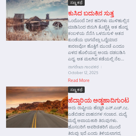
ಸಣ್ಣ ಕಥೆ
ಕುಸಿದ ಬದುಕಿನ ಸುತ್ತ
ಒಂದೊಂದೆ ನೀರ ಹನಿಗಳು ಮುಳಿಹುಲ್ಲಿನ
ಮಾಡಿನಿಂದ ಜಿನುಗಿ ತೊಟ್ಟಿಕ್ಕಿ ಆತ ಹೊದ್ದ
ಕಂಬಳಿಯ ನೆನೆಸಿ ಒಳನುಸುಳಿ ಆತನ
ಕುಂಡೆಯ ಭಾಗವೆಲ್ಲಾ ಒದ್ದೆಯಾದ
ಕಾರಣವೋ ಹೊತ್ತಿಗೆ ಮುಂಚೆ ಎಂದೂ
ಏಳದ ಹೊಲಿಯಪ್ಪ ಅಂದು ದಡಬಡಿಸಿ
ಎದ್ದ. ಆತ ಮಲಗಿದ ಕಡೆಯಲ್ಲಿ ನೆಲ...
ನಾಗರೇಖಾ ಗಾಂವಕರ
October 12, 2025
Read More
ಸಣ್ಣ ಕಥೆ
ಹೆದ್ದಾರಿಯ ಅಡ್ಡಹಾದಿಗುಂಟ
ಅದು ರಾಷ್ಟೀಯ ಹೆದ್ದಾರಿ ಎನ್.ಎಚ್.೧೭.
ಎಡೆಬಿಡದ ವಾಹನಗಳ ಸಂಚಾರ. ಮಧ್ಯೆ
ಮಧ್ಯೆ ಅಪಾಯಕಾರಿ ತಿರುವುಗಳು.
ಹೊಸಬರಿಗೆ ಅಪರಿಚಿತರಿಗೆ ಮುಂದೆ
ತಿರುವು ಇದೆ ಎಂದು ತಿಳಿಯಲಾಗದ,