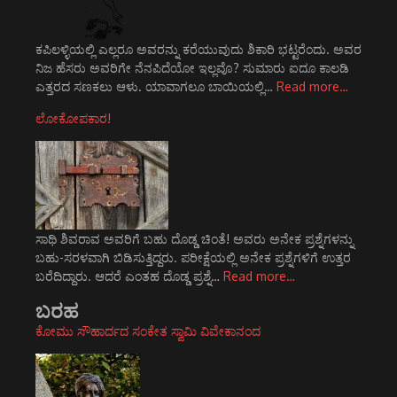
ಕಪಿಲಳ್ಳಿಯಲ್ಲಿ ಎಲ್ಲರೂ ಅವರನ್ನು ಕರೆಯುವುದು ಶಿಕಾರಿ ಭಟ್ಟರೆಂದು. ಅವರ
ನಿಜ ಹೆಸರು ಅವರಿಗೇ ನೆನಪಿದೆಯೋ ಇಲ್ಲವೊ? ಸುಮಾರು ಐದೂ ಕಾಲಡಿ
ಎತ್ತರದ ಸಣಕಲು ಆಳು. ಯಾವಾಗಲೂ ಬಾಯಿಯಲ್ಲಿ…
Read more…
ಲೋಕೋಪಕಾರ!
ಸಾಥಿ ಶಿವರಾವ ಅವರಿಗೆ ಬಹು ದೊಡ್ಡ ಚಿಂತೆ! ಅವರು ಅನೇಕ ಪ್ರಶ್ನೆಗಳನ್ನು
ಬಹು-ಸರಳವಾಗಿ ಬಿಡಿಸುತ್ತಿದ್ದರು. ಪರೀಕ್ಷೆಯಲ್ಲಿ ಅನೇಕ ಪ್ರಶ್ನೆಗಳಿಗೆ ಉತ್ತರ
ಬರೆದಿದ್ದಾರು. ಆದರೆ ಎಂತಹ ದೊಡ್ಡ ಪ್ರಶ್ನೆ…
Read more…
ಬರಹ
ಕೋಮು ಸೌಹಾರ್ದದ ಸಂಕೇತ ಸ್ವಾಮಿ ವಿವೇಕಾನಂದ