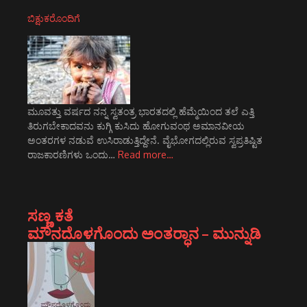
ಬಿಕ್ಷುಕರೊಂದಿಗೆ
ಮೂವತ್ತು ವರ್ಷದ ನನ್ನ ಸ್ವತಂತ್ರ ಭಾರತದಲ್ಲಿ ಹೆಮ್ಮೆಯಿಂದ ತಲೆ ಎತ್ತಿ
ತಿರುಗಬೇಕಾದವನು ಕುಗ್ಗಿ ಕುಸಿದು ಹೋಗುವಂಥ ಅಮಾನವೀಯ
ಅಂತರಗಳ ನಡುವೆ ಉಸಿರಾಡುತ್ತಿದ್ದೇನೆ. ವೈಭೋಗದಲ್ಲಿರುವ ಸ್ವಪ್ರತಿಷ್ಟಿತ
ರಾಜಕಾರಣಿಗಳು ಒಂದು…
Read more…
ಸಣ್ಣ ಕತೆ
ಮೌನದೊಳಗೊಂದು ಅಂತರ್‍ಧಾನ – ಮುನ್ನುಡಿ