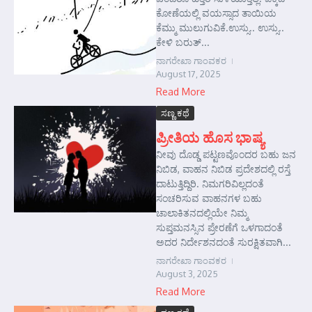
ಕೋಣೆಯಲ್ಲಿ ವಯಸ್ಸಾದ ತಾಯಿಯ
ಕೆಮ್ಮು ಮುಲುಗುವಿಕೆ.ಉಸ್ಸು.. ಉಸ್ಸು..
ಕೇಳಿ ಬರುತ್...
ನಾಗರೇಖಾ ಗಾಂವಕರ
August 17, 2025
Read More
ಸಣ್ಣ ಕಥೆ
ಪ್ರೀತಿಯ ಹೊಸ ಭಾಷ್ಯ
ನೀವು ದೊಡ್ಡ ಪಟ್ಟಣವೊಂದರ ಬಹು ಜನ
ನಿಬಿಡ, ವಾಹನ ನಿಬಿಡ ಪ್ರದೇಶದಲ್ಲಿ ರಸ್ತೆ
ದಾಟುತ್ತಿದ್ದಿರಿ. ನಿಮಗರಿವಿಲ್ಲದಂತೆ
ಸಂಚರಿಸುವ ವಾಹನಗಳ ಬಹು
ಚಾಲಾಕಿತನದಲ್ಲಿಯೇ ನಿಮ್ಮ
ಸುಪ್ತಮನಸ್ಸಿನ ಪ್ರೇರಣೆಗೆ ಒಳಗಾದಂತೆ
ಅದರ ನಿರ್ದೇಶನದಂತೆ ಸುರಕ್ಷಿತವಾಗಿ...
ನಾಗರೇಖಾ ಗಾಂವಕರ
August 3, 2025
Read More