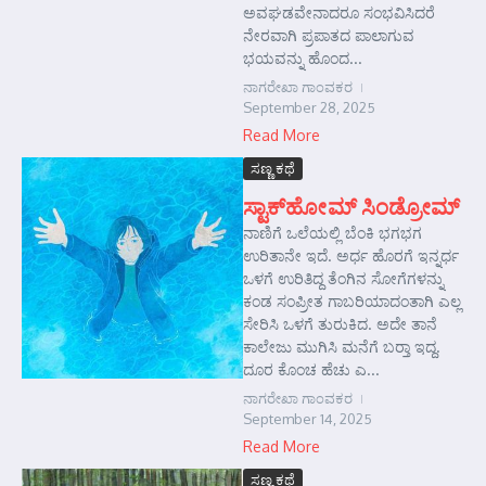
ಅವಘಡವೇನಾದರೂ ಸಂಭವಿಸಿದರೆ
ನೇರವಾಗಿ ಪ್ರಪಾತದ ಪಾಲಾಗುವ
ಭಯವನ್ನು ಹೊಂದ...
ನಾಗರೇಖಾ ಗಾಂವಕರ
September 28, 2025
Read More
ಸಣ್ಣ ಕಥೆ
ಸ್ಟಾಕ್‌ಹೋಮ್ ಸಿಂಡ್ರೋಮ್
ನಾಣಿಗೆ ಒಲೆಯಲ್ಲಿ ಬೆಂಕಿ ಭಗಭಗ
ಉರಿತಾನೇ ಇದೆ. ಅರ್ಧ ಹೊರಗೆ ಇನ್ನರ್ಧ
ಒಳಗೆ ಉರಿತಿದ್ದ ತೆಂಗಿನ ಸೋಗೆಗಳನ್ನು
ಕಂಡ ಸಂಪ್ರೀತ ಗಾಬರಿಯಾದಂತಾಗಿ ಎಲ್ಲ
ಸೇರಿಸಿ ಒಳಗೆ ತುರುಕಿದ. ಅದೇ ತಾನೆ
ಕಾಲೇಜು ಮುಗಿಸಿ ಮನೆಗೆ ಬರ್‍ತಾ ಇದ್ದ.
ದೂರ ಕೊಂಚ ಹೆಚು ಎ...
ನಾಗರೇಖಾ ಗಾಂವಕರ
September 14, 2025
Read More
ಸಣ್ಣ ಕಥೆ