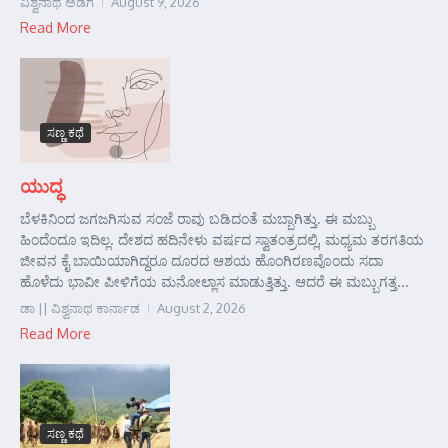
ವಿಶ್ವನಾಥ ಅಡಿಗ
August 9, 2026
Read More
ಸಣ್ಣ ಕಥೆ
ಯುದ್ಧ
ಬೆಳಕಿನಿಂದ ಜಗಜಗಿಸುವ ಸಂಜೆ ರಾವು ಬಡಿದಂತೆ ಮಬ್ಬಾಗಿತ್ತು. ಈ ಮಬ್ಬು
ಹಿಂದೆಂದೂ ಇದಿಲ್ಲ. ದೇಶದ ಹದಿನೇಳು ವರ್ಷದ ಸ್ವಾತಂತ್ರದಲ್ಲಿ, ಮಧ್ಯಮ ತರಗತಿಯ
ಜೀವನ ಕೈ ಬಾಯಿಯಾಗಿದ್ದರೂ ದೂರದ ಆಶಯ ಹೊಂಗಿರಣವೊಂದು ಸದಾ
ಹೊಳೆದು ಭಾವೀ ಪೀಳಿಗೆಯ ಮನೋಲ್ಲಾಸ ಮಾಡುತ್ತಿತ್ತು. ಆದರೆ ಈ ಮಬ್ಬುಗತ್ತ...
ಡಾ || ವಿಶ್ವನಾಥ ಕಾರ್ನಾಡ
August 2, 2026
Read More
ಸಣ್ಣ ಕಥೆ