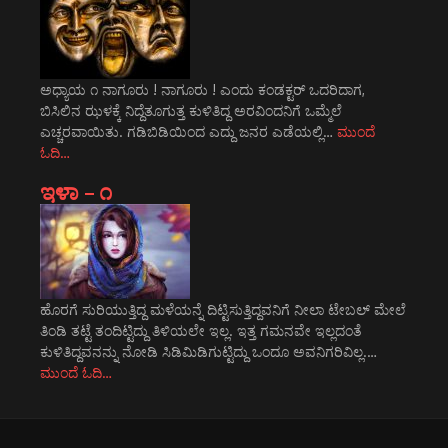
ಅಧ್ಯಾಯ ೧ ನಾಗೂರು ! ನಾಗೂರು ! ಎಂದು ಕಂಡಕ್ಟರ್ ಒದರಿದಾಗ,
ಬಿಸಿಲಿನ ಝಳಕ್ಕೆ ನಿದ್ದೆತೂಗುತ್ತ ಕುಳಿತಿದ್ದ ಅರವಿಂದನಿಗೆ ಒಮ್ಮೆಲೆ
ಎಚ್ಚರವಾಯಿತು. ಗಡಿಬಿಡಿಯಿಂದ ಎದ್ದು ಜನರ ಎಡೆಯಲ್ಲಿ…
ಮುಂದೆ
ಓದಿ…
ಇಳಾ – ೧
ಹೊರಗೆ ಸುರಿಯುತ್ತಿದ್ದ ಮಳೆಯನ್ನೆ ದಿಟ್ಟಿಸುತ್ತಿದ್ದವನಿಗೆ ನೀಲಾ ಟೇಬಲ್ ಮೇಲೆ
ತಿಂಡಿ ತಟ್ಟೆ ತಂದಿಟ್ಟಿದ್ದು ತಿಳಿಯಲೇ ಇಲ್ಲ. ಇತ್ತ ಗಮನವೇ ಇಲ್ಲದಂತೆ
ಕುಳಿತಿದ್ದವನನ್ನು ನೋಡಿ ಸಿಡಿಮಿಡಿಗುಟ್ಟಿದ್ದು ಒಂದೂ ಅವನಿಗರಿವಿಲ್ಲ.…
ಮುಂದೆ ಓದಿ…