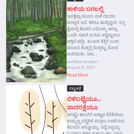
ಕಾಳಿಯ ಬಗಲಲ್ಲಿ
ಇವತ್ತೆಲ್ಲಾ ಜೋರು ಮಳೆ ದಬದಬ
ಬೀಳ್ತಾನೆ ಇದೆ. ದಿಗಿಲು ಹುಟ್ಸಿದ್ಹಂಗೆ, ನನ್ನ
ಕೈಯಲ್ಲಿ ಹೊರಗೆ ಬರೋಕ್ಕು ಆಗಲ್ಲ,
ಒಂದೇ ಸಮಗೆ ಉಸಿರು ಕಟ್ಟಿದ್ಹಾಂಗೂ
ಆಗ್ತಿದೆ ಕಣ್ರೀ. ಕುಂಜಳಿ ತೆಕ್ಕೆಗೆ ಬಂದ
ಪಾಂಜನ ಕೊಕ್ಕಲ್ಲಿ ಕೊಕ್ಕಿಟ್ಟು ನೋವ
ಉಲಿಯಿತು. ಯಾ...
ನಾಗರೇಖಾ ಗಾಂವಕರ
August 31, 2025
Read More
ಸಣ್ಣ ಕಥೆ
ಬಿಳಿಬಟ್ಟೆಯೂ..
ಪಾದರಕ್ಷೆಯೂ
ಆಗಷ್ಟೇ ಹಾಸಿಗೆಗೆ ಅಡ್ಡಾದ ಕೆರೆಕೇರಿಯ
ಉಮ್ಮಣ್ಣ ಭಟ್ಟರಿಗೆ ಮಗ್ಗಲು ಬದಲಿಸುವ
ಕೆಲಸನೇ ಆಗ್ಹೋಯ್ತು. ನಿದ್ದೆ ಜಪ್ಪಯ್ಯ
ಎಂದರೂ ಹತ್ತಿರ ಸುಳಿಯುತ್ತಿಲ್ಲ. ಪಕ್ಕದ