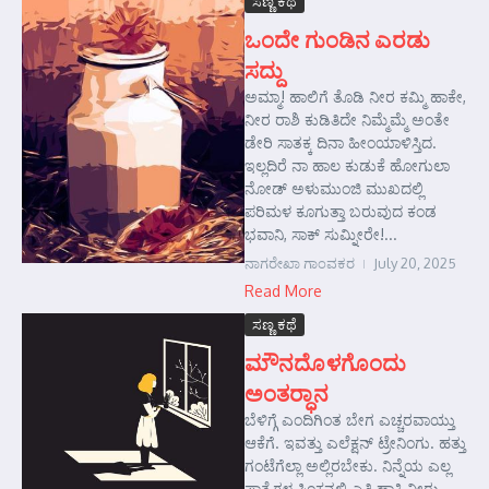
ಸಣ್ಣ ಕಥೆ
ಒಂದೇ ಗುಂಡಿನ ಎರಡು
ಸದ್ದು
ಅಮ್ಮಾ! ಹಾಲಿಗೆ ತೊಡಿ ನೀರ ಕಮ್ಮಿ ಹಾಕೇ,
ನೀರ ರಾಶಿ ಕುಡಿತಿದೇ ನಿಮ್ಮೆಮ್ಮೆ ಅಂತೇ
ಡೇರಿ ಸಾತಕ್ಕ ದಿನಾ ಹೀಂಯಾಳಿಸ್ತಿದ.
ಇಲ್ಲದಿರೆ ನಾ ಹಾಲ ಕುಡುಕೆ ಹೋಗುಲಾ
ನೋಡ್ ಅಳುಮುಂಜಿ ಮುಖದಲ್ಲಿ
ಪರಿಮಳ ಕೂಗುತ್ತಾ ಬರುವುದ ಕಂಡ
ಭವಾನಿ, ಸಾಕ್ ಸುಮ್ನೀರೇ!...
ನಾಗರೇಖಾ ಗಾಂವಕರ
July 20, 2025
Read More
ಸಣ್ಣ ಕಥೆ
ಮೌನದೊಳಗೊಂದು
ಅಂತರ್‍ಧಾನ
ಬೆಳಿಗ್ಗೆ ಎಂದಿಗಿಂತ ಬೇಗ ಎಚ್ಚರವಾಯ್ತು
ಆಕೆಗೆ. ಇವತ್ತು ಎಲೆಕ್ಷನ್ ಟ್ರೇನಿಂಗು. ಹತ್ತು
ಗಂಟೆಗೆಲ್ಲಾ ಅಲ್ಲಿರಬೇಕು. ನಿನ್ನೆಯ ಎಲ್ಲ
ಪಾತ್ರೆಗಳ ಸಿಂಕನಲ್ಲಿ ಎತ್ತಿ ಹಾಕಿ ನೀರು