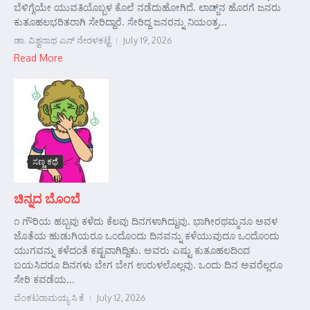
ಬೆಳಿಗ್ಗೆಯೇ ಯುವತಿಯೊಬ್ಬಳ ಕೊಲೆ ನಡೆದುಹೋಗಿದೆ. ಲಾಡ್ಜ್‌ನ ಹೊರಗೆ ಜನರು
ಕುತೂಹಲಭರಿತರಾಗಿ ಸೇರಿದ್ದಾರೆ. ಸೇರಿದ್ದ ಜನರನ್ನು ನಿಯಂತ್ರ...
ಡಾ. ವಿಶ್ವನಾಥ ಎನ್ ನೇರಳಕಟ್ಟೆ
July 19, 2026
Read More
ಸಣ್ಣ ಕಥೆ
ಚಿನ್ನದ ಬೊಂಬೆ
೧ ಗೌರಿಯ ಹಬ್ಬವು ಕಳೆದು ಕೆಲವು ದಿನಗಳಾಗಿದ್ದುವು. ಭಾಗೀರಥಮ್ಮನೂ ಅವಳ
ಜೊತೆಯ ಹುಡುಗಿಯರೂ ಒಂದೊಂದು ದಿನವನ್ನು ಕಳೆಯುವುದೂ ಒಂದೊಂದು
ಯುಗವನ್ನು ಕಳೆದಂತೆ ಕಷ್ಟವಾಗಿದ್ದಿತು. ಅವರು ಎಷ್ಟು ಕುತೂಹಲದಿಂದ
ಬಯಸಿದರೂ ದಿನಗಳು ಬೇಗ ಬೇಗ ಉರುಳಲೊಲ್ಲವು. ಒಂದು ದಿನ ಅವರೆಲ್ಲರೂ
ಸೇರಿ ಕವಡೆಯ...
ವೆಂಕಟರಾಮಯ್ಯ ಸಿ ಕೆ
July 12, 2026