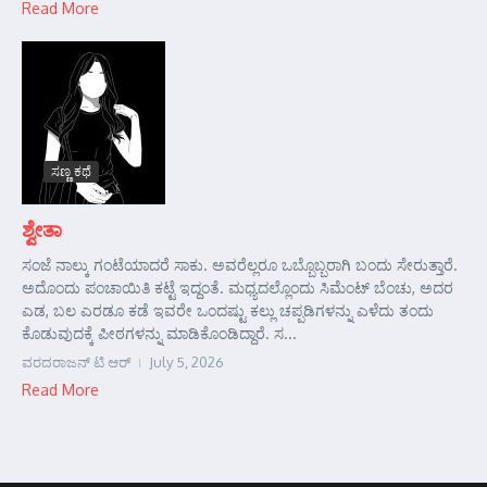
Read More
ಸಣ್ಣ ಕಥೆ
ಶ್ವೇತಾ
ಸಂಜೆ ನಾಲ್ಕು ಗಂಟೆಯಾದರೆ ಸಾಕು. ಅವರೆಲ್ಲರೂ ಒಬ್ಬೊಬ್ಬರಾಗಿ ಬಂದು ಸೇರುತ್ತಾರೆ.
ಅದೊಂದು ಪಂಚಾಯಿತಿ ಕಟ್ಟೆ ಇದ್ದಂತೆ. ಮಧ್ಯದಲ್ಲೊಂದು ಸಿಮೆಂಟ್ ಬೆಂಚು, ಅದರ
ಎಡ, ಬಲ ಎರಡೂ ಕಡೆ ಇವರೇ ಒಂದಷ್ಟು ಕಲ್ಲು ಚಪ್ಪಡಿಗಳನ್ನು ಎಳೆದು ತಂದು
ಕೊಡುವುದಕ್ಕೆ ಪೀಠಗಳನ್ನು ಮಾಡಿಕೊಂಡಿದ್ದಾರೆ. ಸ...
ವರದರಾಜನ್ ಟಿ ಆರ್
July 5, 2026
Read More