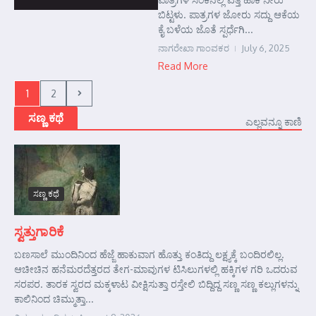
ಬಿಟ್ಟಳು. ಪಾತ್ರಗಳ ಜೋರು ಸದ್ದು ಆಕೆಯ
ಕೈ ಬಳೆಯ ಜೊತೆ ಸ್ಪರ್ಧೆಗಿ...
ನಾಗರೇಖಾ ಗಾಂವಕರ
July 6, 2025
Read More
1
2
ಸಣ್ಣ ಕಥೆ
ಎಲ್ಲವನ್ನೂ ಕಾಣಿ
ಸಣ್ಣ ಕಥೆ
ಸ್ವತ್ತುಗಾರಿಕೆ
ಬಣಸಾಲೆ ಮುಂದಿನಿಂದ ಹೆಜ್ಜೆ ಹಾಕುವಾಗ ಹೊತ್ತು ಕಂತಿದ್ದು ಲಕ್ಷ್ಯಕ್ಕೆ ಬಂದಿರಲಿಲ್ಲ.
ಆಚೀಚಿನ ಹನೆಮರದೆತ್ತರದ ತೇಗ-ಮಾವುಗಳ ಟಿಸಿಲುಗಳಲ್ಲಿ ಹಕ್ಕಿಗಳ ಗರಿ ಒದರುವ
ಸರಪರ. ತಾರಕ ಸ್ವರದ ಮಕ್ಕಳಾಟ ವೀಕ್ಷಿಸುತ್ತಾ ರಸ್ತೇಲಿ ಬಿದ್ದಿದ್ದ ಸಣ್ಣ ಸಣ್ಣ ಕಲ್ಲುಗಳನ್ನು
ಕಾಲಿನಿಂದ ಚಿಮ್ಮುತ್ತಾ...