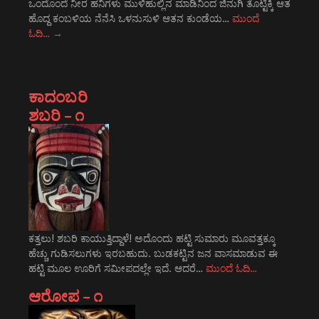
ಒಂದೊಂದೆ ನೀರ ಹನಿಗಳು ಮುಳಿಹುಲ್ಲಿನ ಮಾಡಿನಿಂದ ಜಿನುಗಿ ತೊಟ್ಟಿಕ್ಕಿ ಆತ
ಹೊದ್ದ ಕಂಬಳಿಯ ನೆನೆಸಿ ಒಳನುಸುಳಿ ಆತನ ಕುಂಡೆಯ…
ಮುಂದೆ
ಓದಿ…
→
ಕಾದಂಬರಿ
ಶಬರಿ – ೧
ಕತ್ತಲು! ಶಬರಿ ಕಾಯುತ್ತಿದ್ದಾಳೆ! ಅದೊಂದು ಹಟ್ಟಿ ಸುಮಾರು ಮೂವತ್ತಕ್ಕೂ
ಹೆಚ್ಚು ಗುಡಿಸಲುಗಳು ಇರಬಹುದು. ಬುಡಕಟ್ಟಿನ ಜನ ವಾಸಮಾಡುವ ಈ
ಹಟ್ಟಿ ಮೂಲ ಊರಿಗೆ ಸಮೀಪದಲ್ಲೇ ಇದೆ. ಆದರೆ…
ಮುಂದೆ ಓದಿ…
ಆರೋಪ – ೧