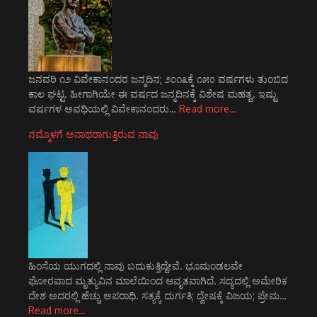
ಜನವರಿ ೧೨ ವಿವೇಕಾನಂದರ ಜನ್ಮದಿನ; ೨೦೧೩ಕ್ಕೆ ೧೫೦ ವರ್ಷಗಳು ತುಂಬಿದ
ಕಾಲ ಘಟ್ಟ. ಹೀಗಾಗಿಯೇ ಈ ವರ್ಷದ ಜನ್ಮದಿನಕ್ಕೆ ವಿಶೇಷ ಮಹತ್ವ. ಇಷ್ಟು
ವರ್ಷಗಳ ಅವಧಿಯಲ್ಲಿ ವಿವೇಕಾನಂದರು…
Read more…
ನಮ್ಮೊಳಗೆ ಅನಾಥರಾಗುತ್ತಿರುವ ನಾವು
ಹಿಂಸೆಯ ಯುಗದಲ್ಲಿ ನಾವು ಬದುಕುತ್ತಿದ್ದೇವೆ. ಭೂಮಂಡಲವೇ
ಘೋರವಾದ ಮೃತ್ಯುವಿನ ಮಾಲೆಯಿಂದ ಆವೃತವಾಗಿದೆ. ಸದ್ಯದಲ್ಲಿ ಅಮೇರಿಕ
ದೇಶ ಅದರಲ್ಲಿ ಹೆಚ್ಚು ಅಪರಾಧಿ. ಸತ್ಯಕ್ಕೆ ದುರ್ಗತಿ; ದ್ವೇಷಕ್ಕೆ ವಿಜಯ; ಪ್ರೇಮ…
Read more…