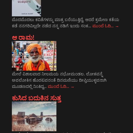
ಮೊದಮೊದಲು ಕವಿತೆಗಳನ್ನು ಮಾತ್ರ ಬರೆಯುತ್ತಿದ್ದೆ. ಆದರೆ ಕ್ರಮೇಣ ಕತೆಯ
ಕಡೆ ನನಗರಿವಿಲ್ಲದೇ ನಡೆದ ನನ್ನ ನಡಿಗೆ ಇಂದು ಸಂಕ…
ಮುಂದೆ ಓದಿ…
→
ಆ ರಾಮ!
ಮೇಲೆ ವಿಶಾಲವಾದ ನೀಲಮಯ ನಭೋಮಂಡಲ. ಲೋಕವನ್ನೆ
ಅವಲೋಕಿಸ ಹೊರಟವನಂತೆ ದಿನಮಣಿಯು ದೀಪ್ತಿಯುಳ್ಳವನಾಗಿ
ಮೂಡಣದಲ್ಲಿ ನಿಂತಿದ್ದ…
ಮುಂದೆ ಓದಿ…
→
ಕುಸಿದ ಬದುಕಿನ ಸುತ್ತ