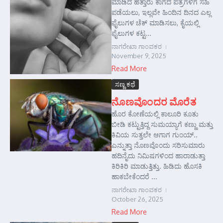
ಮಾಡಿದ ಹತ್ತಾರು ಕಾಗದ ಪತ್ರಗಳಿಗೆ ಸಹಿ
ಪಡೆಯಲು, ಇಲ್ಲವೇ ಹಿಂದಿನ ದಿನದ ಎಲ್ಲ
ಫೈಲುಗಳ ಚೆಕ್ ಮಾಡಿಸಲು, ಕೈಯಲ್ಲಿ
ಫೈಲುಗಳ ಕಟ್ಟ...
ನಾಗರೇಖಾ ಗಾಂವಕರ
November 9, 2025
Read More
ಸಣ್ಣ ಕಥೆ
ನೊಣವೊಂದರ ಮೊರೆತ
ಹೊರ ಕೋಣೆಯಲ್ಲಿ ಕಾಲೂರಿ ಕೂತು
ಬೀಡಿ ಕಟ್ಟುತ್ತಿದ್ದ ಸುಮಯ್ಯಾಗೆ ಕಣ್ಣು ಮತ್ತು
ಕಿವಿಯ ಸುತ್ತಲೇ ಆಗಾಗ ಗುಂಯ್..
ಎನ್ನುತ್ತಾ ನೊಣವೊಂದು ಸರಿಸುಮಾರು
ಹದಿನೈದು ನಿಮಿಷಗಳಿಂದ ಹಾರಾಡುತ್ತಾ
ಕಿರಿಕಿರಿ ಮಾಡುತ್ತಿತ್ತು. ಹಿಡಿದು ಹೊಸಕಿ
ಹಾಕಬೇಕೆಂದರೆ ...
ನಾಗರೇಖಾ ಗಾಂವಕರ
October 26, 2025
Read More