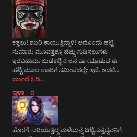
ಕತ್ತಲು! ಶಬರಿ ಕಾಯುತ್ತಿದ್ದಾಳೆ! ಅದೊಂದು ಹಟ್ಟಿ
ಸುಮಾರು ಮೂವತ್ತಕ್ಕೂ ಹೆಚ್ಚು ಗುಡಿಸಲುಗಳು
ಇರಬಹುದು. ಬುಡಕಟ್ಟಿನ ಜನ ವಾಸಮಾಡುವ ಈ
ಹಟ್ಟಿ ಮೂಲ ಊರಿಗೆ ಸಮೀಪದಲ್ಲೇ ಇದೆ. ಆದರೆ…
ಮುಂದೆ ಓದಿ…
ಇಳಾ – ೧
ಹೊರಗೆ ಸುರಿಯುತ್ತಿದ್ದ ಮಳೆಯನ್ನೆ ದಿಟ್ಟಿಸುತ್ತಿದ್ದವನಿಗೆ