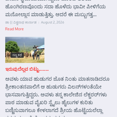
ಹೊಂಗಿರಣವೊಂದು ಸದಾ ಹೊಳೆದು ಭಾವೀ ಪೀಳಿಗೆಯ
ಮನೋಲ್ಲಾಸ ಮಾಡುತ್ತಿತ್ತು. ಆದರೆ ಈ ಮಬ್ಬುಗತ್ತ...
ಡಾ || ವಿಶ್ವನಾಥ ಕಾರ್ನಾಡ
August 2, 2026
Read More
ಸಣ್ಣ ಕಥೆ
ಇರುವುದೆಲ್ಲವ ಬಿಟ್ಟು………
ಅವಳು ಯಾವ ಹುಡುಗರ ಜೊತ ನಿಂತು ಮಾತನಾಡಿದರೂ
ಶ್ರೀಕಾಂತನಪಾಲಿಗೆ ಆ ಹುಡುಗರು ವಿಲನ್‌ಗಳಂತೆಯೇ
ಭಾಸವಾಗುತ್ತಿದ್ದರು. ಅವಳು ತನ್ನ ಕಾಲೇಜಿನ ಲೆಕ್ಚರರ್‌ಗಳು
ಪಾಠ ಮಾಡುವ ವೈಖರಿ ಸ್ಟೈಲು ಹೈಲುಗಳ ಕುರಿತು
ಬಣ್ಣಿಸುವಾಗಲೂ ಕೇಳಲಾಗದೆ ಶ್ರೀಯ ಹೊಟ್ಟೆಯಲೆಲ್ಲಾ