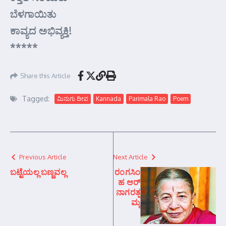
ಬೆಳಗಾಯಿತು
ಕಾವ್ಯದ ಅಭಿವ್ಯಕ್ತಿ!
*****
Share this Article
Tagged:
ಮಿನುಗು ದೀಪ
Kannada
Parimala Rao
Poem
Previous Article
Next Article
ಬಟ್ಟೆಯಲ್ಲ ಬಣ್ಣವಲ್ಲ
ರಂಗಸಿಂ
ಹ ಆರ್
ನಾಗರತ್ನ
ಮ್ಮ