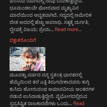
ಹಿಂಸೆಯ ಯುಗದಲ್ಲಿ ನಾವು ಬದುಕುತ್ತಿದ್ದೇವೆ.
ಭೂಮಂಡಲವೇ ಘೋರವಾದ ಮೃತ್ಯುವಿನ
ಮಾಲೆಯಿಂದ ಆವೃತವಾಗಿದೆ. ಸದ್ಯದಲ್ಲಿ ಅಮೇರಿಕ
ದೇಶ ಅದರಲ್ಲಿ ಹೆಚ್ಚು ಅಪರಾಧಿ. ಸತ್ಯಕ್ಕೆ ದುರ್ಗತಿ;
ದ್ವೇಷಕ್ಕೆ ವಿಜಯ; ಪ್ರೇಮ…
Read more…
ಬಿಕ್ಷುಕರೊಂದಿಗೆ
ಮೂವತ್ತು ವರ್ಷದ ನನ್ನ ಸ್ವತಂತ್ರ ಭಾರತದಲ್ಲಿ
ಹೆಮ್ಮೆಯಿಂದ ತಲೆ ಎತ್ತಿ ತಿರುಗಬೇಕಾದವನು ಕುಗ್ಗಿ
ಕುಸಿದು ಹೋಗುವಂಥ ಅಮಾನವೀಯ ಅಂತರಗಳ
ನಡುವೆ ಉಸಿರಾಡುತ್ತಿದ್ದೇನೆ. ವೈಭೋಗದಲ್ಲಿರುವ
ಸ್ವಪ್ರತಿಷ್ಟಿತ ರಾಜಕಾರಣಿಗಳು ಒಂದು…
Read