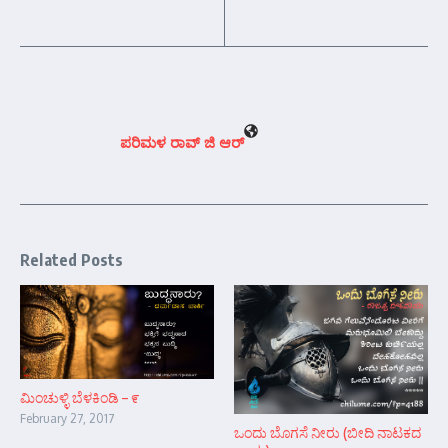
ಪರಿಮಳ ರಾವ್ ಜಿ ಆರ್‍
Related Posts
ಮಿಂಚುಳ್ಳಿ ಬೆಳಕಿಂಡಿ – ೯
February 27, 2017
ಒಂದು ಬೊಗಸೆ ನೀರು (ಬೀದಿ ನಾಟಕದ