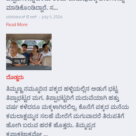
ಮಾಡಿಕೊಂಡಿದ್ದಾರೆ. ಸ...
ವರದರಾಜನ್ ಟಿ ಆರ್
July 5, 2026
Read More
ಸಣ್ಣ ಕಥೆ
ದೊಡ್ಡದು
ತಿಮ್ಮಣ್ಣ ನಮ್ಮೂರಿನ ಪಕ್ಕದ ಹಳ್ಳಿಯಲ್ಲಿನ ಅಡುಗೆ ಭಟ್ಟ
ತಿಪ್ಪಾಭಟ್ಟರ ಮಗ. ತಿಪ್ಪಾಭಟ್ಟರಿಗೆ ಮದುವೆಯಾಗಿ ಹತ್ತು
ವರ್ಷ ಕಳೆದರೂ ಮಕ್ಕಳಾಗಿರಲಿಲ್ಲ. ಕೊನೆಗೆ ಪಕ್ಕದ ಮನೆಯ
ಕಮಲಾಕ್ಷಮ್ಮನ ಸಲಹೆ ಮೇರೆಗೆ ಮಗುವಾದರೆ ತಿರುಪತಿಗೆ
ಹೋಗಿ ಬರುವ ಹರಕೆ ಹೊತ್ತರು. ತಿಮ್ಮಪ್ಪನ
ಕೃಪಾಕಟಾಕ್ಷವೋ ...