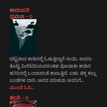
ಕಾದಂಬರಿ
ಭ್ರಮಣ – ೧
ದಟ್ಟವಾದ ಕಾಡಿನಲ್ಲಿ ಓಡುತ್ತಿದ್ದಾನೆ ಸಾಯಿ. ಅವನು
ತೊಟ್ಟ ಮಿಲಿಟರಿಯವರಂತಹ ಪೋಷಾಕು ಕಾಡಿನ
ಹಸಿರಿನಲ್ಲಿ ಒಂದಾದಂತೆ ಕಾಣುತ್ತಿದೆ. ಬಹು ಚಿಕ್ಕ ಕಲ್ಲು
ಬಂಡೆಗಳ ದಾರಿ. ಅದರ ಪರಿಚಯ ಅವನಿಗೆ…
ಮುಂದೆ ಓದಿ…
ಶಬರಿ – ೧