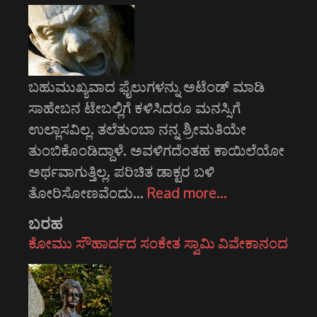
ಬಹುಮುಖ್ಯವಾದ ಫೈಲುಗಳನ್ನು ಅಟೆಂಡ್ ಮಾಡಿ
ಸಾಹೇಬನ ಟೇಬಲ್ಲಿಗೆ ಕಳಿಸಿದರೂ ಮನಸ್ಸಿಗೆ
ಉಲ್ಲಾಸವಿಲ್ಲ. ತಲೆತುಂಬಾ ನನ್ನ ಶ್ರೀಮತಿಯೇ
ತುಂಬಿಕೊಂಡಿದ್ದಾಳೆ. ಅವಳಿಗದೆಂತಹ ಕಾಯಿಲೆಯೋ
ಅರ್ಥವಾಗುತ್ತಿಲ್ಲ. ಪರಿಚಿತ ಡಾಕ್ಟರ ಬಳಿ
ತೋರಿಸೋಣವೆಂದು…
Read more…
ಬರಹ
ಕೋಮು ಸೌಹಾರ್ದದ ಸಂಕೇತ ಸ್ವಾಮಿ ವಿವೇಕಾನಂದ