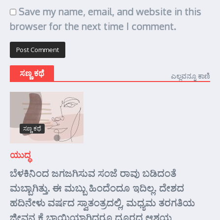
Save my name, email, and website in this
browser for the next time I comment.
ಸಣ್ಣ ಕಥೆ
ಎಲ್ಲವನ್ನೂ ಕಾಣಿ
ಸಣ್ಣ ಕಥೆ
ಯುದ್ಧ
ಬೆಳಕಿನಿಂದ ಜಗಜಗಿಸುವ ಸಂಜೆ ರಾವು ಬಡಿದಂತೆ
ಮಬ್ಬಾಗಿತ್ತು. ಈ ಮಬ್ಬು ಹಿಂದೆಂದೂ ಇದಿಲ್ಲ. ದೇಶದ
ಹದಿನೇಳು ವರ್ಷದ ಸ್ವಾತಂತ್ರದಲ್ಲಿ, ಮಧ್ಯಮ ತರಗತಿಯ
ಜೀವನ ಕೈ ಬಾಯಿಯಾಗಿದ್ದರೂ ದೂರದ ಆಶಯ