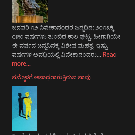
ಜನವರಿ ೧೨ ವಿವೇಕಾನಂದರ ಜನ್ಮದಿನ; ೨೦೧೩ಕ್ಕೆ
೧೫೦ ವರ್ಷಗಳು ತುಂಬಿದ ಕಾಲ ಘಟ್ಟ. ಹೀಗಾಗಿಯೇ
ಈ ವರ್ಷದ ಜನ್ಮದಿನಕ್ಕೆ ವಿಶೇಷ ಮಹತ್ವ. ಇಷ್ಟು
ವರ್ಷಗಳ ಅವಧಿಯಲ್ಲಿ ವಿವೇಕಾನಂದರು…
Read
more…
ನಮ್ಮೊಳಗೆ ಅನಾಥರಾಗುತ್ತಿರುವ ನಾವು