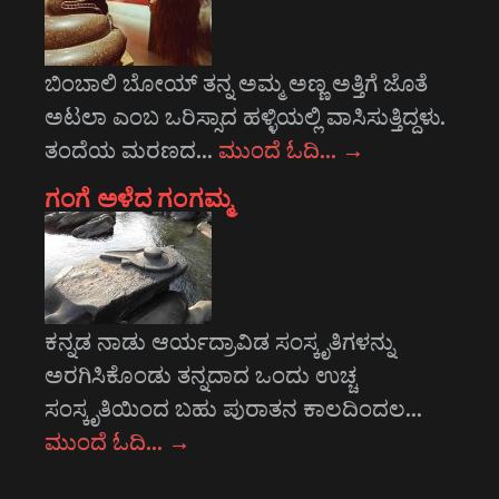
ಬಿಂಬಾಲಿ ಬೋಯ್ ತನ್ನ ಅಮ್ಮ ಅಣ್ಣ ಅತ್ತಿಗೆ ಜೊತೆ
ಅಟಲಾ ಎಂಬ ಒರಿಸ್ಸಾದ ಹಳ್ಳಿಯಲ್ಲಿ ವಾಸಿಸುತ್ತಿದ್ದಳು.
ತಂದೆಯ ಮರಣದ…
ಮುಂದೆ ಓದಿ…
→
ಗಂಗೆ ಅಳೆದ ಗಂಗಮ್ಮ
ಕನ್ನಡ ನಾಡು ಆರ್ಯದ್ರಾವಿಡ ಸಂಸ್ಕೃತಿಗಳನ್ನು
ಅರಗಿಸಿಕೊಂಡು ತನ್ನದಾದ ಒಂದು ಉಚ್ಚ
ಸಂಸ್ಕೃತಿಯಿಂದ ಬಹು ಪುರಾತನ ಕಾಲದಿಂದಲ…
ಮುಂದೆ ಓದಿ…
→