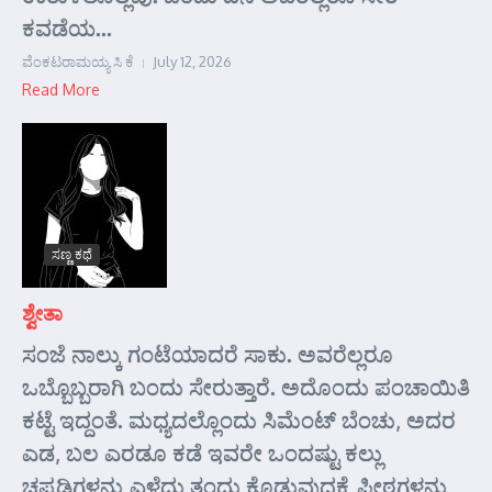
ಕವಡೆಯ...
ವೆಂಕಟರಾಮಯ್ಯ ಸಿ ಕೆ
July 12, 2026
Read More
ಸಣ್ಣ ಕಥೆ
ಶ್ವೇತಾ
ಸಂಜೆ ನಾಲ್ಕು ಗಂಟೆಯಾದರೆ ಸಾಕು. ಅವರೆಲ್ಲರೂ
ಒಬ್ಬೊಬ್ಬರಾಗಿ ಬಂದು ಸೇರುತ್ತಾರೆ. ಅದೊಂದು ಪಂಚಾಯಿತಿ
ಕಟ್ಟೆ ಇದ್ದಂತೆ. ಮಧ್ಯದಲ್ಲೊಂದು ಸಿಮೆಂಟ್ ಬೆಂಚು, ಅದರ
ಎಡ, ಬಲ ಎರಡೂ ಕಡೆ ಇವರೇ ಒಂದಷ್ಟು ಕಲ್ಲು
ಚಪ್ಪಡಿಗಳನ್ನು ಎಳೆದು ತಂದು ಕೊಡುವುದಕ್ಕೆ ಪೀಠಗಳನ್ನು