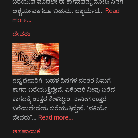
ಬರೆಯುವ ಮೊದಲೇ ಈ ಕಾಗದವನ್ನು ನೋಡಿ ನಿನಗೆ
ಆಶ್ಚರ್ಯವಾಗಲೂ ಬಹುದು. ಆಶ್ಚರ್ಯದ…
Read
more…
ದೇವರು
ನನ್ನ ದೇವರಿಗೆ, ಬಹಳ ದಿನಗಳ ನಂತರ ನಿಮಗೆ
ಕಾಗದ ಬರೆಯುತ್ತಿದ್ದೇನೆ. ಏಕೆಂದರೆ ನೀವು ಬರೆದ
ಕಾಗದಕ್ಕೆ ಉತ್ತರ ಕೇಳಿದ್ದೀರಿ. ನಾನೀಗ ಉತ್ತರ
ಬರೆಯಲೇಬೇಕು ಬರೆಯುತ್ತಿದ್ದೇನೆ. "ಪತಿಯೇ
ದೇವರು"…
Read more…
ಅಸಹಾಯಕ