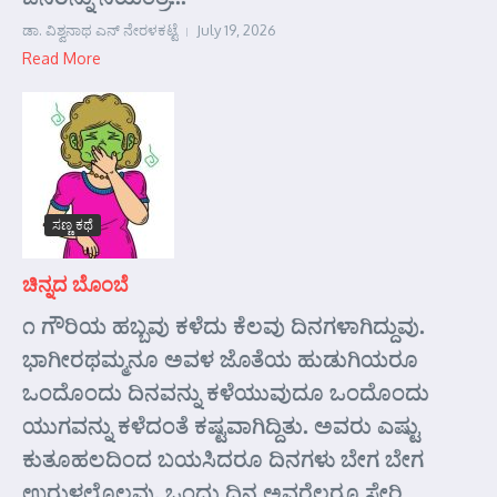
ಡಾ. ವಿಶ್ವನಾಥ ಎನ್ ನೇರಳಕಟ್ಟೆ
July 19, 2026
Read More
ಸಣ್ಣ ಕಥೆ
ಚಿನ್ನದ ಬೊಂಬೆ
೧ ಗೌರಿಯ ಹಬ್ಬವು ಕಳೆದು ಕೆಲವು ದಿನಗಳಾಗಿದ್ದುವು.
ಭಾಗೀರಥಮ್ಮನೂ ಅವಳ ಜೊತೆಯ ಹುಡುಗಿಯರೂ
ಒಂದೊಂದು ದಿನವನ್ನು ಕಳೆಯುವುದೂ ಒಂದೊಂದು
ಯುಗವನ್ನು ಕಳೆದಂತೆ ಕಷ್ಟವಾಗಿದ್ದಿತು. ಅವರು ಎಷ್ಟು
ಕುತೂಹಲದಿಂದ ಬಯಸಿದರೂ ದಿನಗಳು ಬೇಗ ಬೇಗ
ಉರುಳಲೊಲ್ಲವು. ಒಂದು ದಿನ ಅವರೆಲ್ಲರೂ ಸೇರಿ