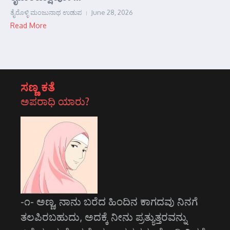
ತೈರೊಳ್ಳಿ ಮಂಜುನಾಥ ಉಡುಪ
June 28, 2026
Read More
ಸಣ್ಣ ಕತೆ
ಅಪರಾಧಿ ಯಾರು?
-೧- ಅಣ್ಣ, ನಾನು ಬರೆದ ಹಿಂದಿನ ಕಾಗದವು ನಿನಗೆ
ತಲಪಿರಬಹುದು, ಅದಕ್ಕೆ ನೀನು ಪ್ರತ್ಯುತ್ತರವನ್ನು