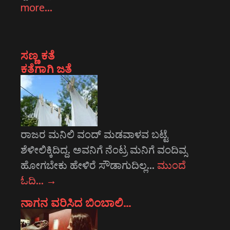
more…
ಸಣ್ಣ ಕತೆ
ಕತೆಗಾಗಿ ಜತೆ
ರಾಜರ ಮನಿಲಿ ವಂದ್ ಮಡವಾಳವ ಬಟ್ಟೆ
ಶೆಳೀಲಿಕ್ಕಿದಿದ್ದ. ಅವನಿಗೆ ನೆಂಟ್ರ ಮನಿಗೆ ವಂದಿವ್ಸ
ಹೋಗಬೇಕು ಹೇಳಿರೆ ಸೌಡಾಗುದಿಲ್ಲ…
ಮುಂದೆ
ಓದಿ…
→
ನಾಗನ ವರಿಸಿದ ಬಿಂಬಾಲಿ…