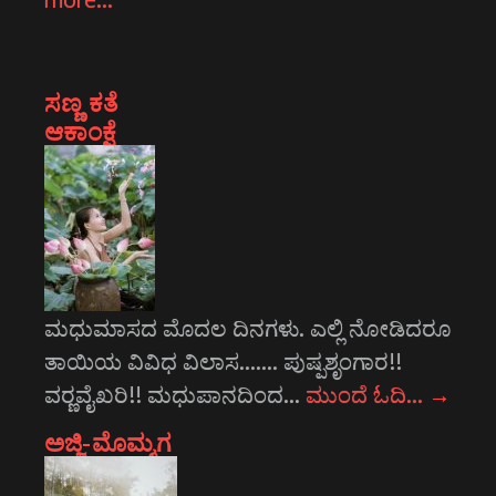
ಸಣ್ಣ ಕತೆ
ಆಕಾಂಕ್ಷೆ
ಮಧುಮಾಸದ ಮೊದಲ ದಿನಗಳು. ಎಲ್ಲಿ ನೋಡಿದರೂ
ತಾಯಿಯ ವಿವಿಧ ವಿಲಾಸ....... ಪುಷ್ಪಶೃಂಗಾರ!!
ವರ್‍ಣವೈಖರಿ!! ಮಧುಪಾನದಿಂದ…
ಮುಂದೆ ಓದಿ…
→
ಅಜ್ಜಿ-ಮೊಮ್ಮಗ