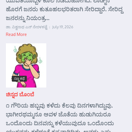
ಯುವತಿಯೊಬ್ಬಳ ಕೊಲೆ ನಡೆದುಹೋಗಿದೆ. ಲಾಡ್ಜ್‌ನ
ಹೊರಗೆ ಜನರು ಕುತೂಹಲಭರಿತರಾಗಿ ಸೇರಿದ್ದಾರೆ. ಸೇರಿದ್ದ
ಜನರನ್ನು ನಿಯಂತ್ರ...
ಡಾ. ವಿಶ್ವನಾಥ ಎನ್ ನೇರಳಕಟ್ಟೆ
July 19, 2026
Read More
ಸಣ್ಣ ಕಥೆ
ಚಿನ್ನದ ಬೊಂಬೆ
೧ ಗೌರಿಯ ಹಬ್ಬವು ಕಳೆದು ಕೆಲವು ದಿನಗಳಾಗಿದ್ದುವು.
ಭಾಗೀರಥಮ್ಮನೂ ಅವಳ ಜೊತೆಯ ಹುಡುಗಿಯರೂ
ಒಂದೊಂದು ದಿನವನ್ನು ಕಳೆಯುವುದೂ ಒಂದೊಂದು
ಯುಗವನ್ನು ಕಳೆದಂತೆ ಕಷ್ಟವಾಗಿದ್ದಿತು. ಅವರು ಎಷ್ಟು