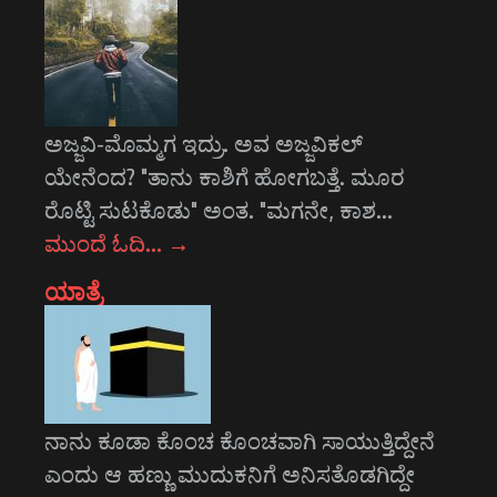
ಅಜ್ಜವಿ-ಮೊಮ್ಮಗ ಇದ್ರು. ಅವ ಅಜ್ಜವಿಕಲ್
ಯೇನೆಂದ? "ತಾನು ಕಾಶಿಗೆ ಹೋಗಬತ್ತೆ. ಮೂರ
ರೊಟ್ಟಿ ಸುಟಕೊಡು" ಅಂತ. "ಮಗನೇ, ಕಾಶ…
ಮುಂದೆ ಓದಿ…
→
ಯಾತ್ರೆ
ನಾನು ಕೂಡಾ ಕೊಂಚ ಕೊಂಚವಾಗಿ ಸಾಯುತ್ತಿದ್ದೇನೆ
ಎಂದು ಆ ಹಣ್ಣು ಮುದುಕನಿಗೆ ಅನಿಸತೊಡಗಿದ್ದೇ