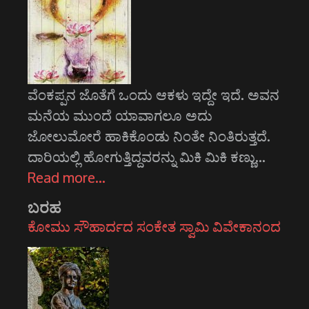
ವೆಂಕಪ್ಪನ ಜೊತೆಗೆ ಒಂದು ಆಕಳು ಇದ್ದೇ ಇದೆ. ಅವನ
ಮನೆಯ ಮುಂದೆ ಯಾವಾಗಲೂ ಅದು
ಜೋಲುಮೋರೆ ಹಾಕಿಕೊಂಡು ನಿಂತೇ ನಿಂತಿರುತ್ತದೆ.
ದಾರಿಯಲ್ಲಿ ಹೋಗುತ್ತಿದ್ದವರನ್ನು ಮಿಕಿ ಮಿಕಿ ಕಣ್ಣು…
Read more…
ಬರಹ
ಕೋಮು ಸೌಹಾರ್ದದ ಸಂಕೇತ ಸ್ವಾಮಿ ವಿವೇಕಾನಂದ