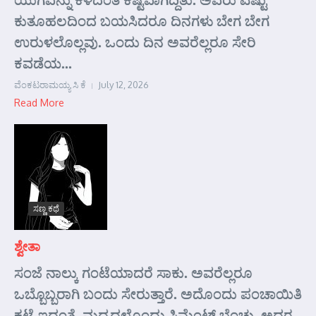
ಕುತೂಹಲದಿಂದ ಬಯಸಿದರೂ ದಿನಗಳು ಬೇಗ ಬೇಗ
ಉರುಳಲೊಲ್ಲವು. ಒಂದು ದಿನ ಅವರೆಲ್ಲರೂ ಸೇರಿ
ಕವಡೆಯ...
ವೆಂಕಟರಾಮಯ್ಯ ಸಿ ಕೆ
July 12, 2026
Read More
ಸಣ್ಣ ಕಥೆ
ಶ್ವೇತಾ
ಸಂಜೆ ನಾಲ್ಕು ಗಂಟೆಯಾದರೆ ಸಾಕು. ಅವರೆಲ್ಲರೂ
ಒಬ್ಬೊಬ್ಬರಾಗಿ ಬಂದು ಸೇರುತ್ತಾರೆ. ಅದೊಂದು ಪಂಚಾಯಿತಿ
ಕಟ್ಟೆ ಇದ್ದಂತೆ. ಮಧ್ಯದಲ್ಲೊಂದು ಸಿಮೆಂಟ್ ಬೆಂಚು, ಅದರ