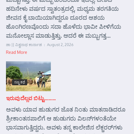
ಹದಿನೇಳು ವರ್ಷದ ಸ್ವಾತಂತ್ರದಲ್ಲಿ, ಮಧ್ಯಮ ತರಗತಿಯ
ಜೀವನ ಕೈ ಬಾಯಿಯಾಗಿದ್ದರೂ ದೂರದ ಆಶಯ
ಹೊಂಗಿರಣವೊಂದು ಸದಾ ಹೊಳೆದು ಭಾವೀ ಪೀಳಿಗೆಯ
ಮನೋಲ್ಲಾಸ ಮಾಡುತ್ತಿತ್ತು. ಆದರೆ ಈ ಮಬ್ಬುಗತ್ತ...
ಡಾ || ವಿಶ್ವನಾಥ ಕಾರ್ನಾಡ
August 2, 2026
Read More
ಸಣ್ಣ ಕಥೆ
ಇರುವುದೆಲ್ಲವ ಬಿಟ್ಟು………
ಅವಳು ಯಾವ ಹುಡುಗರ ಜೊತ ನಿಂತು ಮಾತನಾಡಿದರೂ
ಶ್ರೀಕಾಂತನಪಾಲಿಗೆ ಆ ಹುಡುಗರು ವಿಲನ್‌ಗಳಂತೆಯೇ
ಭಾಸವಾಗುತ್ತಿದ್ದರು. ಅವಳು ತನ್ನ ಕಾಲೇಜಿನ ಲೆಕ್ಚರರ್‌ಗಳು