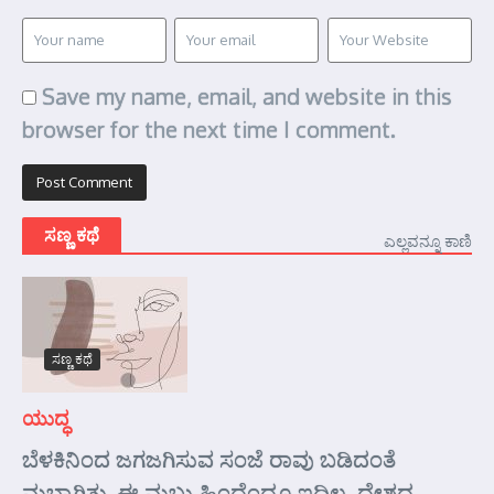
Save my name, email, and website in this
browser for the next time I comment.
ಸಣ್ಣ ಕಥೆ
ಎಲ್ಲವನ್ನೂ ಕಾಣಿ
ಸಣ್ಣ ಕಥೆ
ಯುದ್ಧ
ಬೆಳಕಿನಿಂದ ಜಗಜಗಿಸುವ ಸಂಜೆ ರಾವು ಬಡಿದಂತೆ
ಮಬ್ಬಾಗಿತ್ತು. ಈ ಮಬ್ಬು ಹಿಂದೆಂದೂ ಇದಿಲ್ಲ. ದೇಶದ