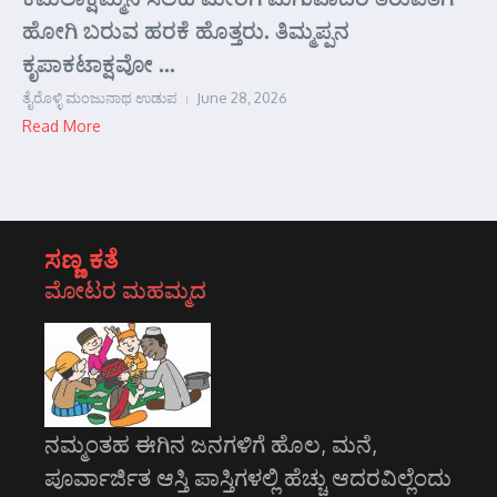
ಹೋಗಿ ಬರುವ ಹರಕೆ ಹೊತ್ತರು. ತಿಮ್ಮಪ್ಪನ
ಕೃಪಾಕಟಾಕ್ಷವೋ ...
ತೈರೊಳ್ಳಿ ಮಂಜುನಾಥ ಉಡುಪ
June 28, 2026
Read More
ಸಣ್ಣ ಕತೆ
ಮೋಟರ ಮಹಮ್ಮದ
ನಮ್ಮಂತಹ ಈಗಿನ ಜನಗಳಿಗೆ ಹೊಲ, ಮನೆ,
ಪೂರ್ವಾರ್ಜಿತ ಆಸ್ತಿ ಪಾಸ್ತಿಗಳಲ್ಲಿ ಹೆಚ್ಚು ಆದರವಿಲ್ಲೆಂದು