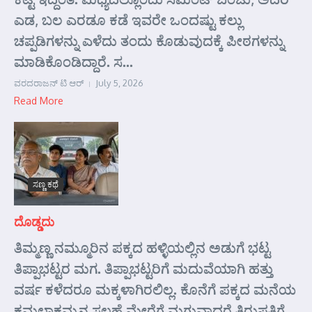
ಎಡ, ಬಲ ಎರಡೂ ಕಡೆ ಇವರೇ ಒಂದಷ್ಟು ಕಲ್ಲು
ಚಪ್ಪಡಿಗಳನ್ನು ಎಳೆದು ತಂದು ಕೊಡುವುದಕ್ಕೆ ಪೀಠಗಳನ್ನು
ಮಾಡಿಕೊಂಡಿದ್ದಾರೆ. ಸ...
ವರದರಾಜನ್ ಟಿ ಆರ್
July 5, 2026
Read More
ಸಣ್ಣ ಕಥೆ
ದೊಡ್ಡದು
ತಿಮ್ಮಣ್ಣ ನಮ್ಮೂರಿನ ಪಕ್ಕದ ಹಳ್ಳಿಯಲ್ಲಿನ ಅಡುಗೆ ಭಟ್ಟ
ತಿಪ್ಪಾಭಟ್ಟರ ಮಗ. ತಿಪ್ಪಾಭಟ್ಟರಿಗೆ ಮದುವೆಯಾಗಿ ಹತ್ತು
ವರ್ಷ ಕಳೆದರೂ ಮಕ್ಕಳಾಗಿರಲಿಲ್ಲ. ಕೊನೆಗೆ ಪಕ್ಕದ ಮನೆಯ
ಕಮಲಾಕ್ಷಮ್ಮನ ಸಲಹೆ ಮೇರೆಗೆ ಮಗುವಾದರೆ ತಿರುಪತಿಗೆ