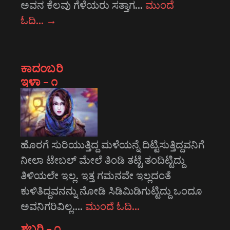
ಅವನ ಕೆಲವು ಗೆಳೆಯರು ಸತ್ತಾಗ…
ಮುಂದೆ
ಓದಿ…
→
ಕಾದಂಬರಿ
ಇಳಾ – ೧
ಹೊರಗೆ ಸುರಿಯುತ್ತಿದ್ದ ಮಳೆಯನ್ನೆ ದಿಟ್ಟಿಸುತ್ತಿದ್ದವನಿಗೆ
ನೀಲಾ ಟೇಬಲ್ ಮೇಲೆ ತಿಂಡಿ ತಟ್ಟೆ ತಂದಿಟ್ಟಿದ್ದು
ತಿಳಿಯಲೇ ಇಲ್ಲ. ಇತ್ತ ಗಮನವೇ ಇಲ್ಲದಂತೆ
ಕುಳಿತಿದ್ದವನನ್ನು ನೋಡಿ ಸಿಡಿಮಿಡಿಗುಟ್ಟಿದ್ದು ಒಂದೂ
ಅವನಿಗರಿವಿಲ್ಲ.…
ಮುಂದೆ ಓದಿ…
ಶಬರಿ – ೧