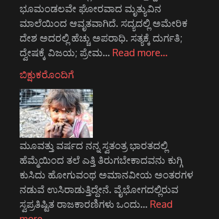
ಭೂಮಂಡಲವೇ ಘೋರವಾದ ಮೃತ್ಯುವಿನ
ಮಾಲೆಯಿಂದ ಆವೃತವಾಗಿದೆ. ಸದ್ಯದಲ್ಲಿ ಅಮೇರಿಕ
ದೇಶ ಅದರಲ್ಲಿ ಹೆಚ್ಚು ಅಪರಾಧಿ. ಸತ್ಯಕ್ಕೆ ದುರ್ಗತಿ;
ದ್ವೇಷಕ್ಕೆ ವಿಜಯ; ಪ್ರೇಮ…
Read more…
ಬಿಕ್ಷುಕರೊಂದಿಗೆ
ಮೂವತ್ತು ವರ್ಷದ ನನ್ನ ಸ್ವತಂತ್ರ ಭಾರತದಲ್ಲಿ
ಹೆಮ್ಮೆಯಿಂದ ತಲೆ ಎತ್ತಿ ತಿರುಗಬೇಕಾದವನು ಕುಗ್ಗಿ
ಕುಸಿದು ಹೋಗುವಂಥ ಅಮಾನವೀಯ ಅಂತರಗಳ
ನಡುವೆ ಉಸಿರಾಡುತ್ತಿದ್ದೇನೆ. ವೈಭೋಗದಲ್ಲಿರುವ
ಸ್ವಪ್ರತಿಷ್ಟಿತ ರಾಜಕಾರಣಿಗಳು ಒಂದು…
Read
more…