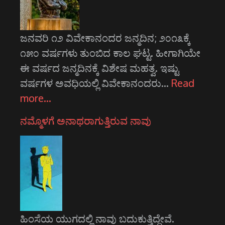
ಜನವರಿ ೧೨ ವಿವೇಕಾನಂದರ ಜನ್ಮದಿನ; ೨೦೧೩ಕ್ಕೆ
೧೫೦ ವರ್ಷಗಳು ತುಂಬಿದ ಕಾಲ ಘಟ್ಟ. ಹೀಗಾಗಿಯೇ
ಈ ವರ್ಷದ ಜನ್ಮದಿನಕ್ಕೆ ವಿಶೇಷ ಮಹತ್ವ. ಇಷ್ಟು
ವರ್ಷಗಳ ಅವಧಿಯಲ್ಲಿ ವಿವೇಕಾನಂದರು…
Read
more…
ನಮ್ಮೊಳಗೆ ಅನಾಥರಾಗುತ್ತಿರುವ ನಾವು
ಹಿಂಸೆಯ ಯುಗದಲ್ಲಿ ನಾವು ಬದುಕುತ್ತಿದ್ದೇವೆ.