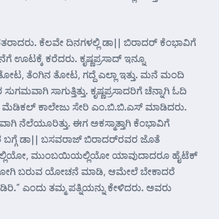
ರತರಾದರು. ಕೆಲವೇ ದಿನಗಳಲ್ಲಿ ಡಾ|| ಬಿರಾದರ್ ಕೆಂಭಾವಿಗೆ
ೆ ಊಟಕ್ಕೆ ಕರೆದರು. ಕೃಷ್ಣಪ್ರಸಾದ್ ಇನ್ನೂ
ೆ ತೋಟ, ತೆಂಗಿನ ತೋಟ, ಗದ್ದೆ ಎಲ್ಲಾ ಇತ್ತು. ಮನೆ ಮಂದಿ
ವಾಗಿ ಸಾಗುತ್ತಿತ್ತು. ಕೃಷ್ಣಪ್ರಸಾದರಿಗೆ ಚೆನ್ನಾಗಿ ಓದಿ
ಲ ಮೆಡಿಕಲ್ ಕಾಲೇಜು ಸೇರಿ ಎಂ.ಬಿ.ಬಿ.ಎಸ್ ಮಾಡಿದರು.
 ನೆಲೆಯೂರಿತ್ತು. ಈಗ ಅಕಸ್ಮಾತ್ತಾಗಿ ಕೆಂಭಾವಿಗೆ
ರ ಬಗ್ಗೆ ಡಾ|| ಬಸವರಾಜ್ ಬಿರಾದರ್‌ರವರ ಜೊತೆ
ಗಳೂರಿನಲ್ಲಿಯೋ, ಮುಂಬಯಿಯಲ್ಲಿಯೋ ಯಾವುದಾದರೂ ಹೈಟೆಕ್
ೇಶಕ್ಕೆ ಹೋಗಿ ಬರುವ ಯೋಚನೆ ಮಾಡಿ, ಆಮೇಲೆ ಬೇಕಾದರೆ
ಿ.” ಎಂದು ತಮ್ಮ ಪತ್ನಿಯನ್ನು ಕೇಳಿದರು. ಅವರು