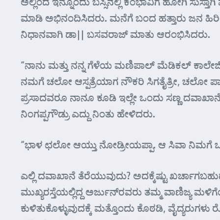
ಅಲ್ಲಿಂದ ಇನ್ನೊಂದು ಬಸ್ಸಿನಲ್ಲಿ ಕೆಂಭಾವಿಗೆ ಹೋಗಿ ಸುಸ್ತಾ
ಮಾಡಿ ಅಭಿನಂದಿಸಿದರು. ಮನೆಗೆ ಬಂದ ಹತ್ತಾರು ಜನ ಹಿ
ನಿಧಾನವಾಗಿ ಡಾ|| ಬಸವರಾಜ್ ಮಾತು ಆರಂಭಿಸಿದರು.
“ನಾನು ಮತ್ತು ನನ್ನ ಗೆಳೆಯ ಮಣಿಪಾಲ್ ಮೆಡಿಕಲ್ ಕಾಲೇಜ
ನಮಗೆ ಚಲೋ ಆಸ್ಪತ್ರೆಯಾಗ ನೌಕರಿ ಸಿಗತೈತ್ರೀ, ಚಲೋ ಪಾ
ಪ್ರಸಾದವರೂ ನಾನೂ ಕೂಡಿ ಇಲ್ಲೇ ಒಂದು ಸಣ್ಣ ದವಾಖಾನ
ನಿಂಗಪ್ಪಗೌಡ್ರು ಎದ್ದು ನಿಂತು ಹೇಳಿದರು.
“ಭಾಳ ಛಲೋ ಆಯ್ತು ನೋಡ್ರೀಯಪ್ಪಾ. ಆ ಸಿವಾ ನಿಮಗೆ ಒಳ್ಳ
ಎಲ್ಲಿ ದವಾಖಾನೆ ತೆರೆಯುವುದು? ಅದಕ್ಕೆಷ್ಟು ಖರ್ಚಾಗಬಹು
ಮುಖ್ಯರಸ್ತೆಯಲ್ಲಿದ್ದ ಅರ್ಜುನ್‌ರವರು ತಮ್ಮ ವಾಣಿಜ್ಯ ಮಳ
ಕುಳಿತುಕೊಳ್ಳುವುದಕ್ಕೆ ಮತ್ತೊಂದು ಕೊಠಡಿ, ವೈದ್ಯರುಗಳು 