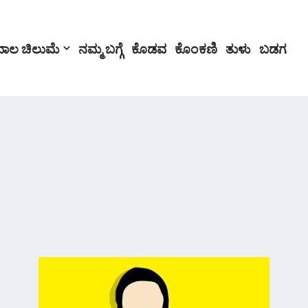
ಬಾಲ ಚಿಲುಮೆ
ನಮ್ಮ ಬಗ್ಗೆ
ಕೊಡವ
ಕೊಂಕಣಿ
ತುಳು
ಬಡಗ