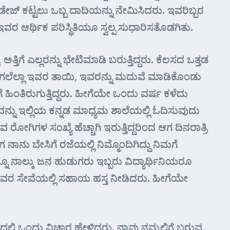
ಾಂಡೇಜ್ ಕಟ್ಟಲು ಒಬ್ಬ ದಾದಿಯನ್ನು ನೇಮಿಸಿದರು. ಇವರಿಬ್ಬರ
ವರ ಆರ್ಥಿಕ ಪರಿಸ್ಥಿತಿಯೂ ಸ್ವಲ್ಪ ಸುಧಾರಿಸತೊಡಗಿತು.
ತಿಗೆ ಎಲ್ಲರನ್ನು ಭೇಟಿಮಾಡಿ ಬರುತ್ತಿದ್ದರು. ಕೆಲಸದ ಒತ್ತಡ
ಗಲೆಲ್ಲಾ ಇವರ ತಾಯಿ, ಇವರನ್ನು ಮದುವೆ ಮಾಡಿಕೊಂಡು
ಂತಿರುಗುತ್ತಿದ್ದರು. ಹೀಗೆಯೇ ಒಂದು ವರ್ಷ ಕಳೆದು
ು ಇಲ್ಲಿಯ ಕನ್ನಡ ಮಾಧ್ಯಮ ಶಾಲೆಯಲ್ಲಿ ಓದಿಸುವುದು
ಳ ಸಂಖ್ಯೆ ಹೆಚ್ಚಾಗಿ ಇರುತ್ತಿದ್ದರಿಂದ ಆಗ ದಿನರಾತ್ರಿ
ಾನು ಬೇಸಿಗೆ ರಜೆಯಲ್ಲಿ ನಿಮ್ಮೊಂದಿಗಿದ್ದು ನಿಮಗೆ
ೂ ನಾಲ್ಕು ಜನ ಹುಡುಗರು ಇಬ್ಬರು ವಿದ್ಯಾರ್ಥಿನಿಯರೂ
ಿ ಇವರ ಸೇವೆಯಲ್ಲಿ ಸಹಾಯ ಹಸ್ತ ನೀಡಿದರು. ಹೀಗೆಯೇ
ದಲ್ಲಿ ಒಂದು ವಿಚಾರ ಹೇಳಿದರು. ನಾವು ನಮ್ಮಲ್ಲಿಗೆ ಬರುವ