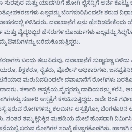
ಬರೂ ಸುರಪುರ ಮತ್ತು ಯಾದಗಿರಿಗೆ ಹೋಗಿ ಲೈಸೆನ್ಸಿಗೆ ಅರ್ಜಿ ಕೊ
ತ್ರೋಪಕರಣಗಳು ಎಲ್ಲವನ್ನು ಬೆಂಗಳೂರಿನಿಂದಲೇ ತರುವ ನಿರ್
 ವಾಹನದಲ್ಲಿ ಕಳಿಸಿದರು. ದವಾಖಾನೆಗೆ ಏನು ಹೆಸರಿಡಬೇಕೆಂದು ಯ
ರ್ಡು ಮತ್ತು ವೈದ್ಯರಿಬ್ಬರ ಹೆಸರುಗಳ ಬೋರ್ಡುಗಳು ಎಲ್ಲವನ್ನು ಸಿದ್
ಮ್ಮೆ ಔಷದಿಗಳನ್ನು ಬರೆದುಕೊಡುತ್ತಿದ್ದರು.
ಕರಣಗಳು ಬಂದು ತಲುಪಿದವು. ದವಾಖಾನೆಗೆ ಸುಣ್ಣಬಣ್ಣ ಬಳಿದು 
ಹಿರಿಯರೂ, ಶಿಕ್ಷಕರೂ, ರೈತರು, ಪೊಲೀಸ್ ಅಧಿಕಾರಿಗಳು, ಜನಪ್ರ
್ಘಾಟನೆಯಾದ ಮರುದಿನದಿಂದಲೇ ದವಾಖಾನೆಗೆ ರೋಗಿಗಳು ಬರತೊಡಗಿದರು
ಾದರು. ಸರ್ಕಾರಿ ಆಸ್ಪತ್ರೆಯ ವೈದ್ಯರನ್ನು ದಾದಿಯರನ್ನು ಕರೆ
 ಸರ್ಕಾರಿ ಆಸ್ಪತ್ರೆಗೆ ಕಳುಹಿಸುತ್ತಿದ್ದರು. ಅದೇ ರೀತಿ ಗರ್ಭಿಣ
 ಸಮಸ್ಯೆ ಇರುವ ರೋಗಿಗಳನ್ನು ಕಲಬುರ್ಗಿ ಆಸ್ಪತ್ರೆಗೋ, ಬೆಂಗಳೂರಿನ ಆಸ
ರು. ನಂತರ ತಮ್ಮ ಕ್ಲಿನಿಕ್ಕಿನ ಮಹಡಿಯ ಮೇಲೆ ಹೊಸದಾಗಿ ನಿರ್
ಾನೆಯಲ್ಲಿ ಬರುವ ರೋಗಿಗಳ ಸಂಖ್ಯೆ ಹೆಚ್ಚಾಗತೊಡಗಿತು. ಹಾಗಾಗಿ