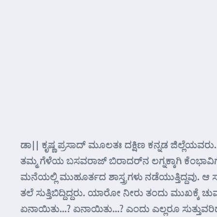
ಡಾ|| ಕೃಷ್ಣ ಪ್ರಸಾದ್ ಮೂಲತಃ ದಕ್ಷಿಣ ಕನ್ನಡ ಜಿಲ್ಲೆಯವ
ತಮ್ಮ ಗೆಳೆಯ ಬಸವರಾಜ್ ಬಿರಾದರ್‌ನ ಲಗ್ನಕ್ಕಾಗಿ ಕೆಂಭಾವ
ಮನೆಯಲ್ಲಿ ಮುಹೂರ್ತದ ಶಾಸ್ತ್ರಗಳು ನಡೆಯುತ್ತಿದ್ದವು. 
ತಲೆ ಸುತ್ತಿಬಿದ್ದಿದ್ದರು. ಯಾರೋ ನೀರು ತಂದು ಮುಖಕ್ಕೆ
ಏನಾಯಿತು…? ಏನಾಯಿತು…? ಎಂದು ಎಲ್ಲರೂ ಸುತ್ತುವರಿದರು.