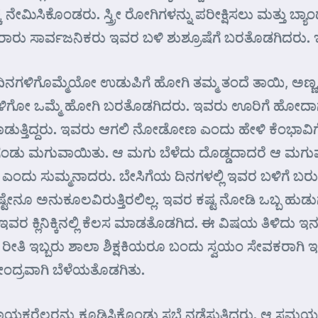
ೆ ನೇಮಿಸಿಕೊಂಡರು. ಸ್ತ್ರೀ ರೋಗಿಗಳನ್ನು ಪರೀಕ್ಷಿಸಲು ಮತ್ತು ಬ್ಯ
ಾವಿರಾರು ಸಾರ್ವಜನಿಕರು ಇವರ ಬಳಿ ಶುಶ್ರೂಷೆಗೆ ಬರತೊಡಗಿದರು. ಇ
ಿನಗಳಿಗೊಮ್ಮೆಯೋ ಉಡುಪಿಗೆ ಹೋಗಿ ತಮ್ಮ ತಂದೆ ತಾಯಿ, ಅಣ್ಣ, ಅತ್
ತಿಂಗಳಿಗೋ ಒಮ್ಮೆ ಹೋಗಿ ಬರತೊಡಗಿದರು. ಇವರು ಊರಿಗೆ ಹೋದಾ
್ತಿದ್ದರು. ಇವರು ಆಗಲಿ ನೋಡೋಣ ಎಂದು ಹೇಳಿ ಕೆಂಭಾವಿಗೆ ಹಿ
ಂಡು ಮಗುವಾಯಿತು. ಆ ಮಗು ಬೆಳೆದು ದೊಡ್ಡದಾದರೆ ಆ ಮಗುವನ್ನ
ಸುಮ್ಮನಾದರು. ಬೇಸಿಗೆಯ ದಿನಗಳಲ್ಲಿ ಇವರ ಬಳಿಗೆ ಬರುವ ರೋಗಿಗ
ೇನೂ ಅನುಕೂಲವಿರುತ್ತಿರಲಿಲ್ಲ. ಇವರ ಕಷ್ಟ ನೋಡಿ ಒಬ್ಬ ಹುಡುಗ ನ
ಕ್ಲಿನಿಕ್ಕಿನಲ್ಲಿ ಕೆಲಸ ಮಾಡತೊಡಗಿದ. ಈ ವಿಷಯ ತಿಳಿದು ಇನ್ನ
ಅದೇ ರೀತಿ ಇಬ್ಬರು ಶಾಲಾ ಶಿಕ್ಷಕಿಯರೂ ಬಂದು ಸ್ವಯಂ ಸೇವಕರಾಗ
ಕೇಂದ್ರವಾಗಿ ಬೆಳೆಯತೊಡಗಿತು.
ಹಾಯಕರೆಲ್ಲರನ್ನು ಕೂಡಿಸಿಕೊಂಡು ಸಭೆ ನಡೆಸುತ್ತಿದ್ದರು. ಆ ಸಮಯ