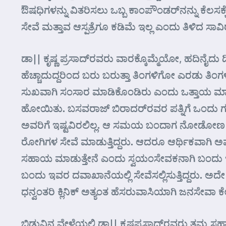
ಔಷಧಿಗಳನ್ನು ವಿತರಿಸಲು ಒಬ್ಬ ಕಾಂಪೌಂಡರ್‌ನನ್ನು ಕೆಲಸಕ್ಕ
ಸೇವೆ ಮತ್ತಾವ ಆಸ್ಪತ್ರೆಗೂ ಕಡಿಮೆ ಇಲ್ಲ ಎಂದು ತಿಳಿದ ಸ
ಡಾ|| ಕೃಷ್ಣ ಪ್ರಸಾದ್‌ರವರು ವಾರಕ್ಕೊಮ್ಮೆಯೋ, ಹದಿನೈದು ದ
ಹೆಚ್ಚಾದುದ್ದರಿಂದ ಬರು ಬರುತ್ತಾ ತಿಂಗಳಿಗೋ ಎರಡು 
ಸುಖವಾಗಿ ಸಂಸಾರ ಮಾಡಿಕೊಂಡಿರು ಎಂದು ಒತ್ತಾಯ ಮಾಡುತ
ಹೋಯಿತು. ಬಸವರಾಜ್ ಬಿರಾದರ್‌ರವರ ಪತ್ನಿಗೆ ಒಂದು ಗ
ಅವರಿಗೆ ಇಷ್ಟವಿರಲಿಲ್ಲ. ಆ ಸಮಯ ಬಂದಾಗ ನೋಡೋಣ ಎಂದು 
ರೋಗಿಗಳ ಸೇವೆ ಮಾಡುತ್ತಿದ್ದರು. ಆದರೂ ಆರ್ಥಿಕವಾಗಿ ಅಷ್ಟ
ಸಹಾಯ ಮಾಡುತ್ತೇನೆ ಎಂದು ಸ್ವಯಂಸೇವಕನಾಗಿ ಬಂದು ಇವರ 
ಬಂದು ಇವರ ದವಾಖಾನೆಯಲ್ಲಿ ಸೇವೆಸಲ್ಲಿಸುತ್ತಿದ್ದರು. 
ಧನ್ವಂತರಿ ಕ್ಲಿನಿಕ್ ಅತ್ಯಂತ ಹೆಸರುವಾಸಿಯಾಗಿ ಜನಸೇವಾ 
ಬಿಡುವಿನ ವೇಳೆಯಲ್ಲಿ ಡಾ|| ಕೃಷ್ಣಪ್ರಸಾದ್‌ರವರು ತಮ್ಮ ಸ