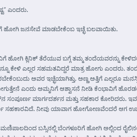
ಿಷ್ಟ” ಎಂದರು.
ಭಾವಿಗೆ ಹೋಗಿ ಜನಸೇವೆ ಮಾಡಬೇಕೆಂಬ ಇಚ್ಛೆ ಬಲವಾಯಿತು.
ಾವಿಗೆ ಹೋಗಿ ಕ್ಲಿನಿಕ್ ತೆರೆಯುವ ಬಗ್ಗೆ ತಮ್ಮ ತಂದೆಯವರನ್ನು
ಎಲ್ಲರನ್ನೂ ಕೇಳಿ ಎಲ್ಲರ ಸಹಮತವಿದ್ದರೆ ಮಾತ್ರ ಹೋಗು ಎಂದರು.
ೇಕೆಂಬುದು ಅವರ ಇಚ್ಛೆಯಾಗಿತ್ತು. ಅಣ್ಣ ಅತ್ತಿಗೆ ಎಲ್ಲರೂ ಮನಸ್ಸಿ
ೇನೆ ಎಂದು ಅಮ್ಮನಿಗೆ ಆಶ್ವಾಸನೆ ನೀಡಿ ಕೆಂಭಾವಿಗೆ ಹೊರಡಲು 
ರಾದರ್‌ನ ಸಂಪೂರ್ಣ ಮಾರ್ಗದರ್ಶನ ಮತ್ತು ಸಹಕಾರ ಕೋರಿದರು. 
ಂಪೂರ್ಣ ಸಹಕಾರವಿದೆ. ನೀವು ಯಾವಾಗ ಹೋಗೋಣವೆಂದರೆ ಆಗ ಊರ
ಿಂದ ಬಸ್ಸಿನಲ್ಲಿ ಬೆಂಗಳೂರಿಗೆ ಹೋಗಿ ಅಲ್ಲಿಂದ ರೈಲಿನಲ್ಲಿ ಯಾದ