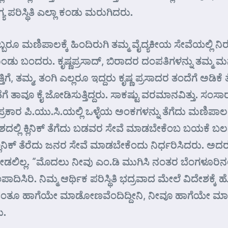
ಿಸ್ಥಿತಿ ಎಲ್ಲಾ ಕಂಡು ಮರುಗಿದರು.
್ಬರೂ ಮಣಿಪಾಲಕ್ಕೆ ಹಿಂದಿರುಗಿ ತಮ್ಮ ವೈದ್ಯಕೀಯ ಸೇವೆಯಲ್ಲಿ ನಿ
ಂಡು ಬಂದರು. ಕೃಷ್ಣಪ್ರಸಾದ್, ಬಿರಾದರ ದಂಪತಿಗಳನ್ನು ತಮ್ಮ ಮನೆಗ
ಗೆ, ತಮ್ಮ, ತಂಗಿ ಎಲ್ಲರೂ ಇದ್ದರು ಕೃಷ್ಣ ಪ್ರಸಾದರ ತಂದೆಗೆ ಅಡಿಕ
ತಾವೂ ಕೈ ಜೋಡಿಸುತ್ತಿದ್ದರು. ಸಾಕಷ್ಟು ವರಮಾನವಿತ್ತು. ಸಂಸಾರ ಸುಗಮ
ಪ್ರಕಾರ ಪಿ.ಯು.ಸಿ.ಯಲ್ಲಿ ಒಳ್ಳೆಯ ಅಂಕಗಳನ್ನು ತೆಗೆದು ಮಣಿಪಾ
ಲಿ ಕ್ಲಿನಿಕ್ ತೆಗೆದು ಬಡವರ ಸೇವೆ ಮಾಡಬೇಕೆಂಬ ಬಯಕೆ ಬಲವಾಗಿ
ಲಿನಿಕ್ ತೆರೆದು ಜನರ ಸೇವೆ ಮಾಡಬೇಕೆಂದು ನಿರ್ಧರಿಸಿದರು. ಅದ
ಸಾಹ ನೀಡಲಿಲ್ಲ. “ಮೊದಲು ನೀವು ಎಂ.ಡಿ ಮುಗಿಸಿ ನಂತರ ಬೆಂ
ಣ ಸಂಪಾದಿಸಿರಿ. ನಿಮ್ಮ ಆರ್ಥಿಕ ಪರಿಸ್ಥಿತಿ ಭದ್ರವಾದ ಮೇಲೆ ವಿದ
ಾನಂತೂ ಹಾಗೆಯೇ ಮಾಡೋಣವೆಂದಿದ್ದೀನಿ, ನೀವೂ ಹಾಗೆಯೇ ಮಾಡಿರ
ು.