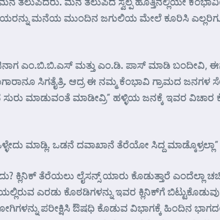
ಗಿ ಮನೆ ತಲುಪಿದರು. ಮನೆ ತಲುಪಿದ ಸ್ವಲ್ಪ ಹೊತ್ತಿನಲ್ಲಿಯೇ ಕೆಂಭಾವ
ರಿಯರನ್ನು ಮನೆಯ ಮುಂದಿನ ಜಗುಲಿಯ ಮೇಲೆ ಕೂರಿಸಿ ಎಲ್ಲರಿಗ
ಿನಾಗ ಎಂ.ಬಿ.ಬಿ.ಎಸ್ ಮತ್ತು ಎಂ.ಡಿ. ಪಾಸ್ ಮಾಡಿ ಬಂದೀವಿ,
ಗಾರಾನೂ ಸಿಗತೈತ್ರಿ. ಆದ್ರ ಈ ನಮ್ಮ ಕೆಂಭಾವಿ ಗ್ರಾಮದ ಜನಗಳ 
ೆ ಸುರು ಮಾಡುವಂತೆ ಮಾಡೀವ್ರಿ” ಹಳ್ಳಿಯ ಜನಕ್ಕೆ ಇವರ ವಿಚ
ೇದು ಮಾಡ್ಲಿ. ಒಡನೆ ದವಾಖಾನೆ ತೆರೆಯೋ ಸಿದ್ದ ಮಾಡ್ಕೊಳ್ರಲ್ಲಾ
ದು? ಕ್ಲಿನಿಕ್ ತೆರೆಯಲು ಲೈಸನ್ಸ್ ಯಾರು ಕೊಡುತ್ತಾರೆ ಎಂದೆಲ್ಲ
ಿಗೆಯಲ್ಲಿರುವ ಎರಡು ಕೊಠಡಿಗಳನ್ನು ಇವರ ಕ್ಲಿನಿಕ್‌ಗೆ ಬಿಟ್ಟುಕ
ರೋಗಿಗಳನ್ನು ಪರೀಕ್ಷಿಸಿ ಔಷಧಿ ಕೊಡುವ ವಿಭಾಗಕ್ಕೆ ಹಿಂದಿನ ಭಾಗದ