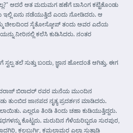
ಾನಲ್ಲ?” ಆದರೆ ಆತ ಮದುಮಗ ಹಣೆಗೆ ಬಾಸಿಂಗ ಕಟ್ಟಿಕೊಂಡು
ಂದು ಇಲ್ಲಿ ಏನು ನಡೆಯುತ್ತಿದೆ ಎಂದು ನೋಡಿದರು. ಆ
ರು. ತಮ್ಮ ಚೀಲದಿಂದ ಸ್ಕೆತೋಸ್ಕೋಪ್ ತಂದು ಅವರ ಎದೆಯ
ನ್ನು ನೀರಿನಲ್ಲಿ ಕಲೆಸಿ ಕುಡಿಸಿದರು. ನಂತರ
 ಸ್ವಲ್ಪ ತಲೆ ಸುತ್ತು ಬಂದು, ಜ್ಞಾನ ಹೋದಂತೆ ಆಗಿತ್ತು. ಈಗ
ಜೆ ಬಸವರಾಜ್ ಬಿರಾದರ್ ರವರ ಮನೆಯ ಮುಂದಿನ
ಗಡು ತುಂಬಿದ ಜಾನಪದ ನೃತ್ಯ ಪ್ರದರ್ಶನ ಮಾಡಿದರು.
ಾಯಿತು. ಎಲ್ಲರೂ ತಿಂಡಿ ತಿಂದು ಚಹಾ ಕುಡಿಯುತ್ತಿದ್ದರು.
ಲವು ಔಷಧಗಳನ್ನು ಕೊಟ್ಟರು. ಮರುದಿನ ಗೆಳೆಯರಿಬ್ಬರೂ ಸುರಪುರ,
 ಯಾದಗಿರಿ, ಕಲಬುರ್ಗಿ, ಕಮಲಾಮರ ಎಲ್ಲಾ ಸುತ್ತಾಡಿ