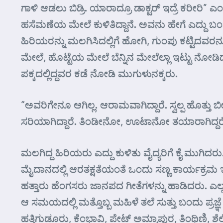
ಗಾಳಿ ಆಡಲು ಬಿಡ್ರಿ. ಯಾರಾದ್ರೂ ಡಾಕ್ಟರ್ ಇದ್ರೆ ಕರೀರ
ಹಸೆಮಣೆಯ ಮೇಲೆ ಕುಳಿತಿದ್ದಾನೆ. ಅವನು ಹೇಗೆ ಎದ್ದು ಬಂದು
ಹಿರಿಯರನ್ನು ಮಲಗಿಸಿದಲ್ಲಿಗೆ ಹೋಗಿ, ಗುಂಪು ಕಟ್ಟಿದವರನ್
ಮೇಲೆ, ಹೊಟ್ಟೆಯ ಮೇಲೆ ಬೆನ್ನಿನ ಮೇಲೆಲ್ಲಾ ಇಟ್ಟು ನೋಡಿದ
ಪಕ್ಕದಲ್ಲಿದ್ದವರ ಕಡೆ ನೋಡಿ ಮುಗುಳುನಕ್ಕರು.
“ಅವರಿಗೇನೂ ಆಗಿಲ್ಲ. ಆರಾಮವಾಗಿದ್ದಾರೆ. ಸ್ವಲ್ಪ ಹೊತ್ತು ಬ
ಸರಿಯಾಗಿದ್ದಾರೆ. ತಿಂಡೀನೋ, ಊಟಾನೋ ತಯಾರಾಗಿದ್ದರೆ 
ಮಲಗಿದ್ದ ಹಿರಿಯರು ಎದ್ದು ಕುಳಿತು ವೈದ್ಯರಿಗೆ ಕೈ ಮ
ಮೈದಾನದಲ್ಲಿ ಆರತಕ್ಷತೆಯಂತೆ ಒಂದು ಸಣ್ಣ ಕಾರ್ಯಕ್ರಮ 
ಹತ್ತಾರು ಹೆಂಗಸರು ಜಾನಪದ ಗೀತೆಗಳನ್ನು ಹಾಡಿದರು. ಎಲ್ಲ
ಆ ಸಮಯದಲ್ಲಿ ಮತ್ತೊಬ್ಬ ಮಹಿಳೆ ತಲೆ ಸುತ್ತು ಬಂದು ಪ್ರಜ್ಞೆ
ಹತ್ತಿಗುಡೂರು, ಕೆಂಭಾವಿ, ಪೇಟ್ ಅಮ್ಮಾಪುರ, ತಿಂಥಿಣಿ, ಶೆಲ