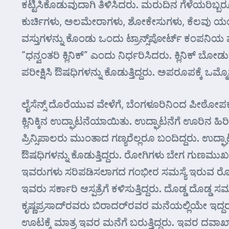
ಕಟ್ಟಿಸಿಕೊಡುವುದಾಗಿ ತಿಳಿಸಿದರು. ಮರುದಿನ ಗೆಳೆಯರಿಬ್
ಕುರ್ಚಿಗಳು, ಅಲಮೇರಾಗಳು, ಶೋಕೇಸುಗಳು, ಕೆಲವು ಯಂ
ವಸ್ತುಗಳನ್ನು ಕೊಂಡು ಒಂದು ಟ್ರಾನ್ಸ್‌ಪೋರ್ಟ್ ಕಂಪನಿಯ
“ಧನ್ವಂತರಿ ಕ್ಲಿನಿಕ್” ಎಂದು ನಿರ್ಧರಿಸಿದರು. ಕ್ಲಿನಿಕ್ ಬೋ
ಪರೀಕ್ಷಿಸಿ ಔಷಧಿಗಳನ್ನು ಕೊಡುತ್ತಿದ್ದರು. ಅಪರೂಪಕ್ಕೆ ಒಮ್ಮೊ
ಲೈಸೆನ್ಸ್ ದೊರೆಯುವ ವೇಳೆಗೆ, ಬೆಂಗಳೂರಿನಿಂದ ಪೀಠೋಪ
ಕ್ಲಿನಿಕ್ಕಿನ ಉದ್ಘಾಟನೆಯಾಯಿತು. ಉದ್ಘಾಟನೆಗೆ ಊರಿನ 
ಪ್ರಿನ್ಸಿಪಾಲರು ಮುಂತಾದ ಗಣ್ಯರೆಲ್ಲರೂ ಬಂದಿದ್ದರು. ಉದ
ಔಷಧಿಗಳನ್ನು ಕೊಡುತ್ತಿದ್ದರು. ರೋಗಿಗಳು ಬೇಗ ಗುಣಮುಖರ
ಇವರುಗಳು ಸರಿಪಡಿಸಲಾಗದ ಗಂಭೀರ ಸಮಸ್ಯೆ ಇರುವ ರೋಗಿಗಳನ್ನು
ಇವರು ಸರ್ಕಾರಿ ಆಸ್ಪತ್ರೆಗೆ ಕಳಿಸುತ್ತಿದ್ದರು. ದೊಡ್ಡ ದೊಡ್ಡ
ಕೃಷ್ಣಪ್ರಸಾದ್‌ರವರು ಬಿರಾದರ್‌ರವರ ಮನೆಯಲ್ಲಿಯೇ ಇದ್ದ
ಊಟಕ್ಕೆ ಮಾತ್ರ ಇವರ ಮನೆಗೆ ಬರುತ್ತಿದ್ದರು. ಇವರ ದವಾಖ