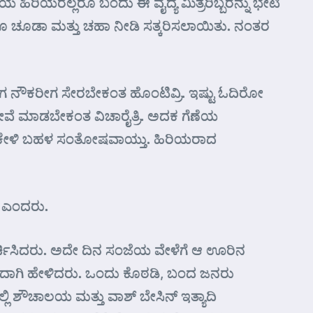
ಿಯ ಹಿರಿಯರೆಲ್ಲರೂ ಬಂದು ಈ ವೈದ್ಯ ಮಿತ್ರರಿಬ್ಬರನ್ನು ಭೇಟಿ
ೂ ಚೂಡಾ ಮತ್ತು ಚಹಾ ನೀಡಿ ಸತ್ಕರಿಸಲಾಯಿತು. ನಂತರ
 ಈಗ ನೌಕರೀಗ ಸೇರಬೇಕಂತ ಹೊಂಟಿವ್ರಿ. ಇಷ್ಟು ಓದಿರೋ
ಸೇವೆ ಮಾಡಬೇಕಂತ ವಿಚಾರೈತ್ರಿ. ಅದಕ ಗೆಣೆಯ
ಾರ ಕೇಳಿ ಬಹಳ ಸಂತೋಷವಾಯ್ತು. ಹಿರಿಯರಾದ
” ಎಂದರು.
ಾ ಚರ್ಚಿಸಿದರು. ಅದೇ ದಿನ ಸಂಜೆಯ ವೇಳೆಗೆ ಆ ಊರಿನ
ೊಡುವುದಾಗಿ ಹೇಳಿದರು. ಒಂದು ಕೊಠಡಿ, ಬಂದ ಜನರು
ಲ್ಲಿ ಶೌಚಾಲಯ ಮತ್ತು ವಾಶ್ ಬೇಸಿನ್ ಇತ್ಯಾದಿ