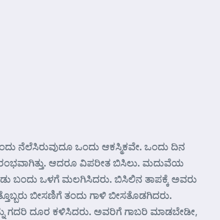
ಿ ಬಂದು ನೆಲೆಸಿರುವುದೂ ಒಂದು ಆಕಸ್ಮಿಕವೇ. ಒಂದು ದಿನ
ಗೆ ಆರಂಭವಾಗಿತ್ತು. ಆದರೂ ವಿಪರೀತ ಬಿಸಿಲು. ಮದುವೆಯ
ೊಂಡು ಬಂದು ಒಳಗೆ ಮಲಗಿಸಿದರು. ಬಿಸಿಲಿನ ತಾಪಕ್ಕೆ ಅವರು
ತ್ತೊಬ್ಬರು ಬೀಸಣಿಗೆ ತಂದು ಗಾಳಿ ಬೀಸತೊಡಗಿದರು.
ರನ್ನು ಗದರಿ ದೂರ ಕಳಿಸಿದರು. ಅವರಿಗೆ ಗಾಬರಿ ಮಾಡಬೇಡೀ,