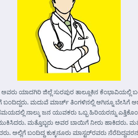
ರು. ಅವರು ಯಾದಗಿರಿ ಜಿಲ್ಲೆ ಸುರಪುರ ತಾಲ್ಲೂಕಿನ ಕೆಂಭಾವಿಯಲ್ಲ
ಿಗೆ ಬಂದಿದ್ದರು. ಮದುವೆ ಮಾರ್ಚ್ ತಿಂಗಳಿನಲ್ಲಿ ಆಗಿನ್ನೂ ಬೇಸಿ
ಆ ಸಮಯದಲ್ಲಿ ನಾಲ್ಕು ಜನ ಯುವಕರು ಒಬ್ಬ ಹಿರಿಯರನ್ನು ಎತ್ತಿಕ
 ಚುಮುಕಿಸಿದರು. ಮತ್ತೊಬ್ಬರು ಅವರ ಬಾಯಿಗೆ ನೀರು ಹಾಕಿದರು. ಮ
 ಅಲ್ಲಿಗೆ ಬಂದಿದ್ದ ಕುಕ್ಕನೂರು ಮಾಸ್ಟರ್‌ರವರು ನೆರೆದಿದ್ದವ