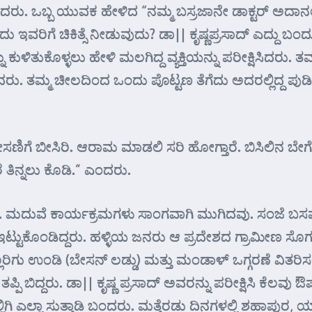
ಿ” ಎಂದರು. ಒಬ್ಬ ಯುವಕ ಹೇಳಿದ “ನಮ್ಮ ಬಸ್ರಜಾನೇ ಡಾಕ್ಟರ್ ಅದ
 ಇವರಿಗೆ ಚಿಕಿತ್ಸೆ ನೀಡುವುದು? ಡಾ|| ಕೃಷ್ಣಪ್ರಸಾದ್ ಎದ್ದು ಬ
ನು ಕುಳಿತುಕೊಳ್ಳಲು ಹೇಳಿ ಮಲಗಿದ್ದ ವ್ಯಕ್ತಿಯನ್ನು ಪರೀಕ್ಷಿಸಿದ
ರು. ತಮ್ಮ ಚೀಲದಿಂದ ಒಂದು ಪೊಟ್ಟಣ ತೆಗೆದು ಅದರಲ್ಲಿದ್ದ ಪುಡಿಯ
ೀಸಣಿಗೆ ಬೀಸಿರಿ. ಆರಾಮ ಮಾಡಲಿ ಸರಿ ಹೋಗ್ತಾರೆ. ಬಿಸಿಲಿನ ಬೇಗೆಗೆ
ತಿನ್ನಲು ಕೊಡಿ.” ಎಂದರು.
ುಗಿದರು. ಮದುವೆ ಕಾರ್ಯಕ್ರಮಗಳು ಸಾಂಗವಾಗಿ ಮುಗಿದವು. ಸಂ
ಇಟ್ಟುಕೊಂಡಿದ್ದರು. ಹಳ್ಳಿಯ ಜನರು ಆ ಪ್ರದೇಶದ ಗ್ರಾಮೀಣ ಸೊ
ರಿಗು ಉಂಡಿ (ಬೇಸನ್ ಲಡ್ಡು) ಮತ್ತು ಮಂಡಾಳ್ ಒಗ್ಗರಣೆ ವಿತರಿಸಲ
 ತಪ್ಪಿ ಬಿದ್ದರು. ಡಾ|| ಕೃಷ್ಣ ಪ್ರಸಾದ್ ಅವರನ್ನು ಪರೀಕ್ಷಿಸಿ ಕೆ
್ಲಿಗಿ ಎಲ್ಲಾ ಸುತ್ತಾಡಿ ಬಂದರು. ಮತ್ತೆರಡು ದಿನಗಳಲ್ಲಿ ಶಹಾಪುರ,