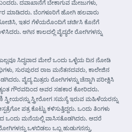
ಟ್ಟು ಬಂದರು. ದವಾಖಾನೆಗೆ ಬೇಕಾಗುವ ಮೇಜುಗಳು,
ಧಾರ ಮಾಡಿದರು. ಬೆಂಗಳೂರಿಗೆ ಹೋಗಿ ಹಲವಾರು
ೋಚಿಸಿ, ಇತರ ಗೆಳೆಯರೊಂದಿಗೆ ಚರ್ಚಿಸಿ ಕೊನೆಗೆ
ಧಗೊಳಿಸಿದರು. ಆಗಿನ ಕಾಲದಲ್ಲಿ ವೈದ್ಯರೇ ರೋಗಿಗಳನ್ನು
ಎಲ್ಲವೂ ಸಿದ್ಧವಾದ ಮೇಲೆ ಒಂದು ಒಳ್ಳೆಯ ದಿನ ನೋಡಿ
ತಿನಿಧಿಗಳು, ಸುರಪುರದ ರಾಜ ಮನೆತನದವರು, ಕಾಲೇಜಿನ
. ವೈದ್ಯ ಮಿತ್ರರು ರೋಗಿಗಳನ್ನು ಚೆನ್ನಾಗಿ ಪರೀಕ್ಷಿಸಿ
ಸಿ, ಅತ್ಯಂತ ಗೌರವದಿಂದ ಅವರ ಸಹಕಾರ ಕೋರಿದರು.
ಿ ಸ್ತ್ರೀಯರನ್ನು ಸ್ತ್ರೀರೋಗ ಸಮಸ್ಯೆ ಇರುವ ಮಹಿಳೆಯರನ್ನು
್ಪತ್ರೆಗೋ ಪತ್ರ ಕೊಟ್ಟು ಕಳಿಸುತ್ತಿದ್ದರು. ಒಂದು ತಿಂಗಳು
ಮಿಸಿದ ಒಂದು ಮನೆಯಲ್ಲಿ ವಾಸಿಸತೊಡಗಿದರು. ಆದರೆ
 ರೋಗಿಗಳನ್ನು ಒಳಬಿಡಲು ಒಬ್ಬ ಹುಡುಗನನ್ನು,