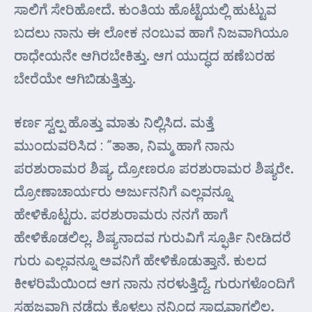
ಸಾಲಿಗೆ ಸೇರಿಹೋದೆ. ಕುಂತಿಯ ಹೊಟ್ಟೆಯಲ್ಲಿ ಹುಟ್ಟುವ
ಬದಲು ನಾನು ಈ ಲೋಕ ನಂಬುವ ಹಾಗೆ ನಿಜವಾಗಿಯೂ
ರಾಧೇಯನೇ ಆಗಿರಬೇಕಿತ್ತು. ಆಗ ಯುದ್ಧದ ಹಣೆಬರಹ
ಬೇರೆಯೇ ಆಗಿಬಿಡುತ್ತಿತ್ತು.
ಕರ್ಣ ಸ್ವಲ್ಪ ಹೊತ್ತು ಮಾತು ನಿಲ್ಲಿಸಿದ. ಮತ್ತೆ
ಮುಂದುವರಿಸಿದ : “ತಾತಾ, ನಿಮ್ಮ ಹಾಗೆ ನಾನು
ಪರಶುರಾಮರ ಶಿಷ್ಯ. ದ್ರೋಣರೂ ಪರಶುರಾಮರ ಶಿಷ್ಯರೇ.
ದ್ರೋಣಾಚಾರ್ಯರು ಅರ್ಜುನನಿಗೆ ಎಲ್ಲವನ್ನೂ
ಹೇಳಿಕೊಟ್ಟರು. ಪರಶುರಾಮರು ನನಗೆ ಹಾಗೆ
ಹೇಳಿಕೊಡಲಿಲ್ಲ. ಶಿಷ್ಯನಾದವ ಗುರುವಿಗೆ ಸ್ಫೂರ್ತಿ ನೀಡಿದರೆ
ಗುರು ಎಲ್ಲವನ್ನೂ ಅವನಿಗೆ ಹೇಳಿಕೊಡುತ್ತಾನೆ. ಕುಲದ
ಕೀಳರಿಮೆಯಿಂದ ಆಗ ನಾನು ನರಳುತ್ತಿದ್ದೆ. ಗುರುಗಳೊಂದಿಗೆ
ಸಹಜವಾಗಿ ನಡೆದು ಕೊಳ್ಳಲು ನನ್ನಿಂದ ಸಾಧ್ಯವಾಗಲಿಲ್ಲ.