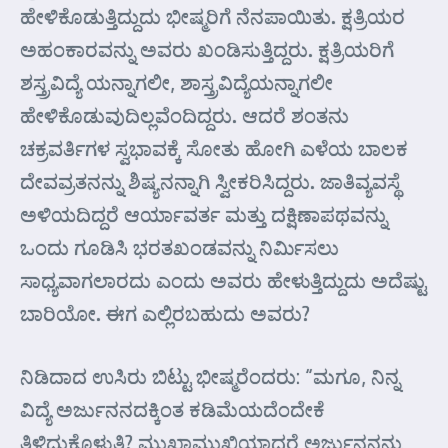
ಹೇಳಿಕೊಡುತ್ತಿದ್ದುದು ಭೀಷ್ಮರಿಗೆ ನೆನಪಾಯಿತು. ಕ್ಷತ್ರಿಯರ
ಅಹಂಕಾರವನ್ನು ಅವರು ಖಂಡಿಸುತ್ತಿದ್ದರು. ಕ್ಷತ್ರಿಯರಿಗೆ
ಶಸ್ತ್ರವಿದ್ಯೆ ಯನ್ನಾಗಲೀ, ಶಾಸ್ತ್ರವಿದ್ಯೆಯನ್ನಾಗಲೀ
ಹೇಳಿಕೊಡುವುದಿಲ್ಲವೆಂದಿದ್ದರು. ಆದರೆ ಶಂತನು
ಚಕ್ರವರ್ತಿಗಳ ಸ್ವಭಾವಕ್ಕೆ ಸೋತು ಹೋಗಿ ಎಳೆಯ ಬಾಲಕ
ದೇವವ್ರತನನ್ನು ಶಿಷ್ಯನನ್ನಾಗಿ ಸ್ವೀಕರಿಸಿದ್ದರು. ಜಾತಿವ್ಯವಸ್ಥೆ
ಅಳಿಯದಿದ್ದರೆ ಆರ್ಯಾವರ್ತ ಮತ್ತು ದಕ್ಷಿಣಾಪಥವನ್ನು
ಒಂದು ಗೂಡಿಸಿ ಭರತಖಂಡವನ್ನು ನಿರ್ಮಿಸಲು
ಸಾಧ್ಯವಾಗಲಾರದು ಎಂದು ಅವರು ಹೇಳುತ್ತಿದ್ದುದು ಅದೆಷ್ಟು
ಬಾರಿಯೋ. ಈಗ ಎಲ್ಲಿರಬಹುದು ಅವರು?
ನಿಡಿದಾದ ಉಸಿರು ಬಿಟ್ಟು ಭೀಷ್ಮರೆಂದರು: “ಮಗೂ, ನಿನ್ನ
ವಿದ್ಯೆ ಅರ್ಜುನನದಕ್ಕಿಂತ ಕಡಿಮೆಯದೆಂದೇಕೆ
ತಿಳಿದುಕೊಳ್ಳುತ್ತಿ? ಮುಖಾಮುಖಿಯಾದರೆ ಅರ್ಜುನನನ್ನು