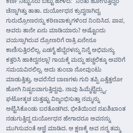
ಕರ್ಣ ನಿಟ್ಟುಸಿರು ಬಿಟ್ಟು ಹೇಳಿದ: “ನಿಂತು ಹೋಗುತ್ತಿದ್ದರೆ
ಚೆನ್ನಾಗಿತ್ತು ತಾತಾ. ದುರ್ಯೋಧನ ಕ್ರುದ್ಧನಾಗಿದ್ದ.
ಗುರುದ್ರೋಣರನ್ನು ಕಠಿಣವಾಕ್ಕುಗಳಿಂದ ನಿಂದಿಸಿದ. ಪಾಪ,
ಅವರು ತಾನೇ ಏನು ಮಾಡಿಯಾರು? ಅಷ್ಟೊಂದು
ವಯಸ್ಸಾಗಿರುವ ದ್ರೋಣರಿಗೆ ರಾತ್ರಿ ಏನೇನೂ
ಕಾಣಿಸುತ್ತಿರಲಿಲ್ಲ. ಎಡಗೈ ಹೆಬ್ಬೆರಳನ್ನು ನಿನ್ನೆ ಅಭಿಮನ್ಯು
ಕತ್ತರಿಸಿ ಹಾಕಿದ್ದನಲ್ಲಾ? ಗಾಯಕ್ಕೆ ಮದ್ದು ಹಚ್ಚಲಿಕ್ಕೂ ಅವರಿಗೆ
ಸಮಯವಿರಲಿಲ್ಲ. ಅದು ತುಂಬಾ ನೋವುಂಟು
ಮಾಡುತ್ತಿತ್ತು. ಅವರೆಸೆದ ಬಾಣಗಳು ಗುರಿ ತಪ್ಪಿ ಎತ್ತೆತ್ತಲೋ
ಹೋಗಿ ನಿಷ್ಫಲವಾಗುತ್ತಿದ್ದವು. ನಾವು ಹಿಮ್ಮೆಟ್ಟಿದ್ರ್ವು.
ಘಟೋತ್ಕಚ ಮತ್ತಷ್ಟು ವಿಜೃಂಭಿಸುತ್ತಾ ನಮ್ಮನ್ನು
ಅಟ್ಟಿಸಿಕೊಂಡು ಬರತೊಡಗಿದ. ಭೀತಿಯಿಂದ ನಖಶಿಖಾಂತ
ನಡುಗುತ್ತಿದ್ದ ದುರ್ಯೋಧನ ಹೇಗಾದರೂ ಅವನನ್ನು
ಮುಗಿಸುವಂತೆ ಆಜ್ಞೆ ಮಾಡಿದ. ಆ ಕ್ಷಣಕ್ಕೆ ಅವ ನನ್ನ ತಮ್ಮ