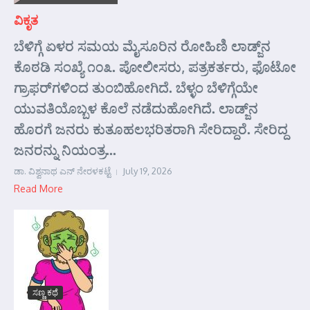
ವಿಕೃತ
ಬೆಳಿಗ್ಗೆ ಏಳರ ಸಮಯ ಮೈಸೂರಿನ ರೋಹಿಣಿ ಲಾಡ್ಜ್‌ನ
ಕೊಠಡಿ ಸಂಖ್ಯೆ ೧೦೩. ಪೋಲೀಸರು, ಪತ್ರಕರ್ತರು, ಫೊಟೋ
ಗ್ರಾಫರ್‌ಗಳಿಂದ ತುಂಬಿಹೋಗಿದೆ. ಬೆಳ್ಳಂ ಬೆಳಿಗ್ಗೆಯೇ
ಯುವತಿಯೊಬ್ಬಳ ಕೊಲೆ ನಡೆದುಹೋಗಿದೆ. ಲಾಡ್ಜ್‌ನ
ಹೊರಗೆ ಜನರು ಕುತೂಹಲಭರಿತರಾಗಿ ಸೇರಿದ್ದಾರೆ. ಸೇರಿದ್ದ
ಜನರನ್ನು ನಿಯಂತ್ರ...
ಡಾ. ವಿಶ್ವನಾಥ ಎನ್ ನೇರಳಕಟ್ಟೆ
July 19, 2026
Read More
ಸಣ್ಣ ಕಥೆ