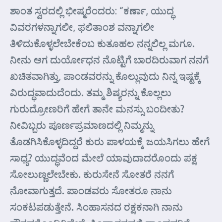
ಶಾಂತ ಸ್ವರದಲ್ಲಿ ಭೀಷ್ಮರೆಂದರು: “ಕರ್ಣಾ, ಯುದ್ಧ
ವಿವರಗಳನ್ನಾಗಲೀ, ಫಲಿತಾಂಶ ವನ್ನಾಗಲೀ
ತಿಳಿದುಕೊಳ್ಳಲೇಬೇಕೆಂಬ ಕುತೂಹಲ ನನ್ನಲಿಲ್ಲ ಮಗೂ.
ನೀನು ಆಗ ದುರ್ಯೋಧನ ನೊಟ್ಟಿಗೆ ಬಾರದಿರುವಾಗ ನನಗೆ
ಖಚಿತವಾಗಿತ್ತು, ಪಾಂಡವರನ್ನು ಕೊಲ್ಲುವುದು ನಿನ್ನ ಇಷ್ಟಕ್ಕೆ
ವಿರುದ್ಧವಾದುದೆಂದು. ತಮ್ಮ ಶಿಷ್ಯರನ್ನು ಕೊಲ್ಲಲು
ಗುರುದ್ರೋಣರಿಗೆ ಹೇಗೆ ತಾನೇ ಮನಸ್ಸು ಬಂದೀತು?
ನೀವಿಬ್ಬರು ಪೂರ್ಣಪ್ರಮಾಣದಲ್ಲಿ ನಿಮ್ಮನ್ನು
ತೊಡಗಿಸಿಕೊಳ್ಳದಿದ್ದರೆ ಕುರು ಪಾಳಯಕ್ಕೆ ಜಯಸಿಗಲು ಹೇಗೆ
ಸಾಧ್ಯ? ಯುದ್ಧವೆಂದ ಮೇಲೆ ಯಾವುದಾದರೊಂದು ಪಕ್ಷ
ಸೋಲುಣ್ಣಲೇಬೇಕು. ಕುರುಸೇನೆ ಸೋತರೆ ನನಗೆ
ನೋವಾಗುತ್ತದೆ. ಪಾಂಡವರು ಸೋತರೂ ನಾನು
ಸಂಕಟಪಡುತ್ತೇನೆ. ಸಿಂಹಾಸನದ ರಕ್ಷಕನಾಗಿ ನಾನು