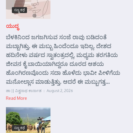
ಸಣ್ಣ ಕಥೆ
ಯುದ್ಧ
ಬೆಳಕಿನಿಂದ ಜಗಜಗಿಸುವ ಸಂಜೆ ರಾವು ಬಡಿದಂತೆ
ಮಬ್ಬಾಗಿತ್ತು. ಈ ಮಬ್ಬು ಹಿಂದೆಂದೂ ಇದಿಲ್ಲ. ದೇಶದ
ಹದಿನೇಳು ವರ್ಷದ ಸ್ವಾತಂತ್ರದಲ್ಲಿ, ಮಧ್ಯಮ ತರಗತಿಯ
ಜೀವನ ಕೈ ಬಾಯಿಯಾಗಿದ್ದರೂ ದೂರದ ಆಶಯ
ಹೊಂಗಿರಣವೊಂದು ಸದಾ ಹೊಳೆದು ಭಾವೀ ಪೀಳಿಗೆಯ
ಮನೋಲ್ಲಾಸ ಮಾಡುತ್ತಿತ್ತು. ಆದರೆ ಈ ಮಬ್ಬುಗತ್ತ...
ಡಾ || ವಿಶ್ವನಾಥ ಕಾರ್ನಾಡ
August 2, 2026
Read More
ಸಣ್ಣ ಕಥೆ