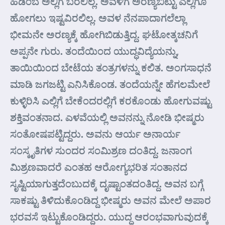
ಹಿಡಿಂಬೆ ಅಲ್ಲಿಗೆ ಬರಲಿಲ್ಲ. ಅವಳಿಗೆ ಅರಣ್ಯಬಿಟ್ಟು ಎಲ್ಲಿಗೂ
ಹೋಗಲು ಇಷ್ಟವಿರಲಿಲ್ಲ. ಅವಳ ನೆನಪಾದಾಗಲೆಲ್ಲಾ
ಭೀಮನೇ ಅರಣ್ಯಕ್ಕೆ ಹೋಗಿಬಿಡುತ್ತಿದ್ದ. ಘಟೋತ್ಕಚನಿಗೆ
ಅಪ್ಪನೇ ಗುರು. ತಂದೆಯಿಂದ ಯುದ್ಧವಿದ್ಯೆಯನ್ನು,
ತಾಯಿಯಿಂದ ಬೇಟೆಯ ತಂತ್ರಗಳನ್ನು ಕಲಿತ. ಅಂಗಸಾಧನೆ
ಮಾಡಿ ಜಗಜಟ್ಟಿ ಎನಿಸಿಕೊಂಡ. ತಂದೆಯನ್ನೇ ಹೆಗಲಮೇಲೆ
ಕುಳ್ಳಿರಿಸಿ ಎಲ್ಲಿಗೆ ಬೇಕೆಂದರಲ್ಲಿಗೆ ಕರಕೊಂಡು ಹೋಗುವಷ್ಟು
ಶಕ್ತಿವಂತನಾದ. ಎಳವೆಯಲ್ಲಿ ಅವನನ್ನು ನೋಡಿ ಭೀಷ್ಮರು
ಸಂತೋಷಪಟ್ಟಿದ್ದರು. ಅವನು ಆರ್ಯ ಅನಾರ್ಯ
ಸಂಸ್ಕೃತಿಗಳ ಸುಂದರ ಸಂಮಿಶ್ರಣ ದಂತಿದ್ದ. ಜನಾಂಗ
ಮಿಶ್ರಣವಾದರೆ ಎಂತಹ ಆರೋಗ್ಯಭರಿತ ಸಂತಾನದ
ಸೃಷ್ಟಿಯಾಗುತ್ತದೆಂಬುದಕ್ಕೆ ದೃಷ್ಟಾಂತದಂತಿದ್ದ. ಅವನ ಬಗ್ಗೆ
ಸಾಕಷ್ಟು ತಿಳಿದುಕೊಂಡಿದ್ದ ಭೀಷ್ಮರು ಅವನ ಮೇಲೆ ಅಪಾರ
ಭರವಸೆ ಇಟ್ಟುಕೊಂಡಿದ್ದರು. ಯುದ್ಧ ಆರಂಭವಾಗುವುದಕ್ಕೆ