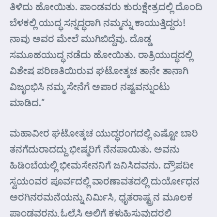
ತಿಳಿದು ಹೋಯಿತು. ಪಾಂಡವರು ಕುರುಕ್ಷೇತ್ರದಲ್ಲಿ ದೊಂದಿ
ಬೆಳಕಲ್ಲಿ ಯುದ್ಧ ಸನ್ನದ್ಧರಾಗಿ ನಮ್ಮನ್ನು ಕಾಯುತ್ತಿದ್ದರು!
ನಾವು ಅವರ ಮೇಲೆ ಮುಗಿಬಿದ್ದೆವು. ದೊಡ್ಡ
ಸಮೂಹಯುದ್ಧ ನಡೆದು ಹೋಯಿತು. ರಾತ್ರಿಯುದ್ಧದಲ್ಲಿ
ವಿಶೇಷ ಪರಿಣತಿಯಿರುವ ಘಟೋತ್ಕಚ ತಾನೇ ತಾನಾಗಿ
ವಿಜೃಂಭಿಸಿ ನಮ್ಮ ಸೇನೆಗೆ ಅಪಾರ ನಷ್ಟವನ್ನುಂಟು
ಮಾಡಿದ.”
ಮಹಾವೀರ ಘಟೋತ್ಕಚ ಯುದ್ಧರಂಗದಲ್ಲಿ ಎಷ್ಟೋ ಬಾರಿ
ತನಗೆದುರಾದದ್ದು ಭೀಷ್ಮರಿಗೆ ನೆನಪಾಯಿತು. ಅವನು
ಹಿಡಿಂಬೆಯಲ್ಲಿ ಭೀಮಸೇನನಿಗೆ ಜನಿಸಿದವನು. ದ್ರೌಪದೀ
ಸ್ವಯಂವರ ಪೂರ್ವದಲ್ಲಿ ವಾರಣಾವತದಲ್ಲಿ ದುರ್ಯೋಧನ
ಅರಗಿನರಮನೆಯನ್ನು ನಿರ್ಮಿಸಿ, ಧೃತರಾಷ್ಟ್ರನ ಮೂಲಕ
ಪಾಂಡವರನ್ನು ಓಲೈಸಿ ಅಲ್ಲಿಗೆ ಕಳುಹಿಸುವುದರಲ್ಲಿ