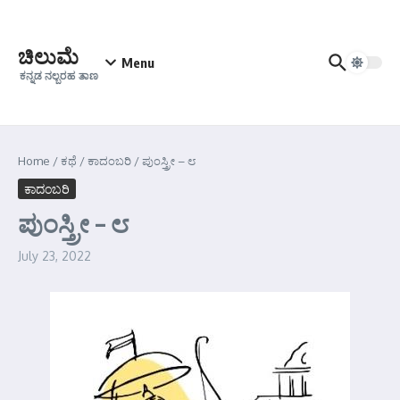
Skip to content
ಚಿಲುಮೆ
Menu
ಕನ್ನಡ ನಲ್ಬರಹ ತಾಣ
Home
/
ಕಥೆ
/
ಕಾದಂಬರಿ
/
ಪುಂಸ್ತ್ರೀ – ೮
ಕಾದಂಬರಿ
ಪುಂಸ್ತ್ರೀ – ೮
July 23, 2022