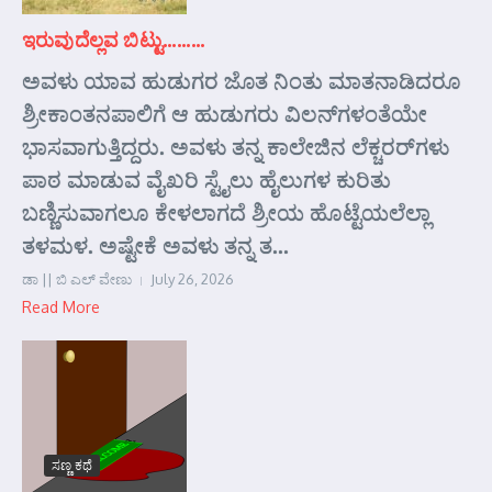
ಇರುವುದೆಲ್ಲವ ಬಿಟ್ಟು………
ಅವಳು ಯಾವ ಹುಡುಗರ ಜೊತ ನಿಂತು ಮಾತನಾಡಿದರೂ
ಶ್ರೀಕಾಂತನಪಾಲಿಗೆ ಆ ಹುಡುಗರು ವಿಲನ್‌ಗಳಂತೆಯೇ
ಭಾಸವಾಗುತ್ತಿದ್ದರು. ಅವಳು ತನ್ನ ಕಾಲೇಜಿನ ಲೆಕ್ಚರರ್‌ಗಳು
ಪಾಠ ಮಾಡುವ ವೈಖರಿ ಸ್ಟೈಲು ಹೈಲುಗಳ ಕುರಿತು
ಬಣ್ಣಿಸುವಾಗಲೂ ಕೇಳಲಾಗದೆ ಶ್ರೀಯ ಹೊಟ್ಟೆಯಲೆಲ್ಲಾ
ತಳಮಳ. ಅಷ್ಟೇಕೆ ಅವಳು ತನ್ನ ತ...
ಡಾ || ಬಿ ಎಲ್ ವೇಣು
July 26, 2026
Read More
ಸಣ್ಣ ಕಥೆ