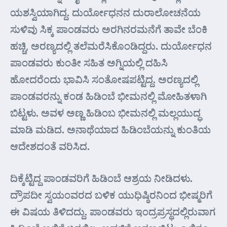
ಯಶಸ್ವಿಯಾಗಿದ್ದ. ದುರ್ಯೋಧನನ ದುರಾಲೋಚನೆಯ
ಸುಳಿವು ಸಿಕ್ಕ ಪಾಂಡವರು ಅರಗಿನರಮನೆಗೆ ತಾವೇ ಬೆಂಕಿ
ಹಚ್ಚಿ, ಅರಣ್ಯದಲ್ಲಿ ತಲೆಮರೆಸಿಕೊಂಡಿದ್ದರು. ದುರ್ಯೋಧನ
ಪಾಂಡವರು ಕುಂತೀ ಸಹಿತ ಅಗ್ನಿಯಲ್ಲಿ ದಹಿಸಿ
ಹೋದರೆಂದು ಭಾವಿಸಿ ಸಂತೋಷಪಟ್ಟಿದ್ದ. ಅರಣ್ಯದಲ್ಲಿ
ಪಾಂಡವರನ್ನು ಕಂಡ ಹಿಡಿಂಬೆ ಭೀಮನಲ್ಲಿ ಮೋಹಿತಳಾಗಿ
ಬಿಟ್ಟಳು. ಅವಳ ಅಣ್ಣ ಹಿಡಿಂಬ ಭೀಮನಲ್ಲಿ ಮಲ್ಲಯುದ್ಧ
ಮಾಡಿ ಮಡಿದ. ಅನಾಥೆಯಾದ ಹಿಡಿಂಬೆಯನ್ನು ಕುಂತಿಯ
ಆದೇಶದಂತೆ ವರಿಸಿದ.
ದಿಕ್ಕೆಟ್ಟಿದ್ದ ಪಾಂಡವರಿಗೆ ಹಿಡಿಂಬೆ ಆಶ್ರಯ ನೀಡಿದಳು.
ದ್ರೌಪದೀ ಸ್ವಯಂವರದ ಬಳಿಕ ಯುಧಿಷ್ಠಿರನಿಂದ ಭೀಷ್ಮರಿಗೆ
ಈ ವಿಷಯ ತಿಳಿದದ್ದು. ಪಾಂಡವರು ಇಂದ್ರಪ್ರಸ್ಥದಲ್ಲಿರುವಾಗ