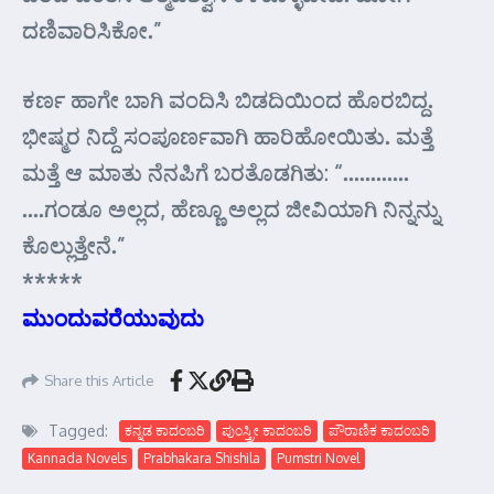
ದಣಿವಾರಿಸಿಕೋ.”
ಕರ್ಣ ಹಾಗೇ ಬಾಗಿ ವಂದಿಸಿ ಬಿಡದಿಯಿಂದ ಹೊರಬಿದ್ದ.
ಭೀಷ್ಮರ ನಿದ್ದೆ ಸಂಪೂರ್ಣವಾಗಿ ಹಾರಿಹೋಯಿತು. ಮತ್ತೆ
ಮತ್ತೆ ಆ ಮಾತು ನೆನಪಿಗೆ ಬರತೊಡಗಿತು: “…………
….ಗಂಡೂ ಅಲ್ಲದ, ಹೆಣ್ಣೂ ಅಲ್ಲದ ಜೀವಿಯಾಗಿ ನಿನ್ನನ್ನು
ಕೊಲ್ಲುತ್ತೇನೆ.”
*****
ಮುಂದುವರೆಯುವುದು
Share this Article
Tagged:
ಕನ್ನಡ ಕಾದಂಬರಿ
ಪುಂಸ್ತ್ರೀ ಕಾದಂಬರಿ
ಪೌರಾಣಿಕ ಕಾದಂಬರಿ
Kannada Novels
Prabhakara Shishila
Pumstri Novel