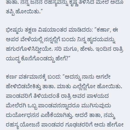
ತಾತಾ. ನನ್ನ ಜನನ ರಹಸ್ಯವನ್ನು ಕೃಷ್ಣ ತಿಳಿಸಿದ ಮೇಲೆ ಅದೂ
ತಪ್ಪಿ ಹೋಯಿತು.”
ಭೀಷ್ಮರು ತಕ್ಷಣ ವಿಷಯಾಂತರ ಮಾಡಿದರು: “ಕರ್ಣಾ, ಈ
ಅಪರ ವೇಳೆಯಲ್ಲಿ ನನ್ನಲ್ಲಿಗೆ ಬಂದು ನಿನ್ನ ಹೃದಯವನ್ನು
ಹಗುರಗೊಳಿಸಿದ್ದೀಯೇ. ಸರಿ ಮಗೂ, ಹೇಳು. ಇಂದಿನ ರಾತ್ರಿ
ಯುದ್ಧ ಕೊನೆಗೊಂಡದ್ದು ಹೇಗೆ?”
ಕರ್ಣ ವರ್ತಮಾನಕ್ಕೆ ಬಂದ: “ಅದನ್ನು ನಾನು ಆಗಲೇ
ಹೇಳಿಬಿಡಬೇಕಿತ್ತು ತಾತಾ. ಮಾತು ಎಲ್ಲೆಲ್ಲಿಗೋ ಹೋಯಿತು.
ಪಾಂಡವರಿಗೆ ತಿಳಿಯದಂತೆ ರಾತ್ರಿ ಅವರ ಪಾಳಯದ
ಮೇಲೆರಗಿ ಒಬ್ಬ ಪಾಂಡವನನ್ನಾದರೂ ಮುಗಿಸುವುದು
ದುರ್ಯೋಧನನ ಎಣಿಕೆಯಾಗಿತ್ತು. ಆದರೆ ತಾತಾ, ನಮ್ಮ
ರಹಸ್ಯ ಯೋಜನೆ ಪಾಂಡವರ ಗೂಢಚರರಿಗೆ ಅದು ಹೇಗೋ