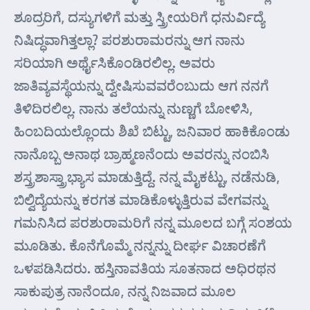
ಶೂದ್ರರಿಗೆ, ದಸ್ಯುಗಳಿಗೆ ಮತ್ತು ಸ್ತ್ರೀಯರಿಗೆ ಧನುರ್ವಿದ್ಯೆ
ನಿಷಿದ್ಧವಾಗಿತ್ತಲ್ಲಾ? ಪರಶುರಾಮರನ್ನು ಆಗ ನಾನು
ಸರಿಯಾಗಿ ಅರ್ಥೈಸಿಕೊಂಡಿರಲಿಲ್ಲ. ಅವರು
ಜಾತಿವ್ಯವಸ್ಥೆಯನ್ನು ದ್ವೇಷಿಸುವವರೆಂಬುದು ಆಗ ನನಗೆ
ತಿಳಿದಿರಲಿಲ್ಲ. ನಾನು ತಲೆಯನ್ನು ನುಣ್ಣಗೆ ಬೋಳಿಸಿ,
ಹಿಂಬದಿಯಲ್ಲೊಂದು ಶಿಖೆ ಬಿಟ್ಟು, ಜನಿವಾರ ಹಾಕಿಕೊಂಡು
ನಾನೊಬ್ಬ ಅನಾಥ ಬ್ರಾಹ್ಮಣನೆಂದು ಅವರನ್ನು ನಂಬಿಸಿ
ಶಸ್ತ್ರಶಾಸ್ತ್ರಾಭ್ಯಾಸ ಮಾಡುತ್ತಿದ್ದೆ. ನನ್ನ ಮೈಕಟ್ಟು, ನಡೆನುಡಿ,
ಬಿಲ್ವಿದ್ಯೆಯನ್ನು ಕರಗತ ಮಾಡಿಕೊಳ್ಳುತ್ತಿರುವ ವೇಗವನ್ನು
ಗಮನಿಸಿದ ಪರಶುರಾಮರಿಗೆ ನನ್ನ ಮೂಲದ ಬಗ್ಗೆ ಸಂಶಯ
ಮೂಡಿತು. ಕೊನೆಗೊಮ್ಮೆ ನನ್ನನ್ನು ದೀರ್ಘ ವಿಚಾರಣೆಗೆ
ಒಳಪಡಿಸಿದರು. ಹಸ್ತಿನಾವತಿಯ ಸೂತನಾದ ಅಧಿರಥನ
ಸಾಕುಪುತ್ರ ನಾನೆಂದೂ, ನನ್ನ ನಿಜವಾದ ಮೂಲ