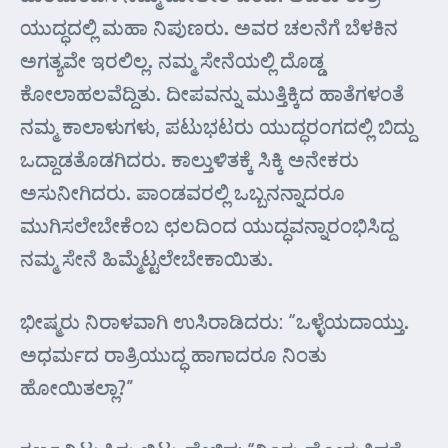
ಯುದ್ಧದಲ್ಲಿ ಮಹಾ ನಿಪುಣರು. ಅವರ ಚಲನೆಗೆ ಬೆಳಕಿನ
ಅಗತ್ಯವೇ ಇರಲಿಲ್ಲ. ನಮ್ಮ ಸೇನೆಯಲ್ಲಿ ದೊಡ್ಡ
ಕೋಲಾಹಲವೆದ್ದಿತು. ದೀಪವನ್ನು ಮುತ್ತಿಕ್ಕಿದ ಹಾತೆಗಳಂತೆ
ನಮ್ಮ ಕಾಲಾಳುಗಳು, ಪಟುಭಟರು ಯುದ್ಧರಂಗದಲ್ಲಿ ಬಿದ್ದು
ಒದ್ದಾಡತೊಡಗಿದರು. ಕಾಲ್ತುಳಿತಕ್ಕೆ ಸಿಕ್ಕಿ ಅನೇಕರು
ಅಸುನೀಗಿದರು. ಪಾಂಡವರಲ್ಲಿ ಒಬ್ಬನನ್ನಾದರೂ
ಮುಗಿಸಲೇಬೇಕೆಂಬ ಛಲದಿಂದ ಯುದ್ಧವನ್ನಾರಂಭಿಸಿದ್ದ
ನಮ್ಮ ಸೇನೆ ಹಿಮ್ಮೆಟ್ಟಲೇಬೇಕಾಯಿತು.
ಭೀಷ್ಮರು ನಿರಾಳವಾಗಿ ಉಸಿರಾಡಿದರು: “ಒಳ್ಳೆಯದಾಯ್ತು.
ಅಧರ್ಮದ ರಾತ್ರಿಯುದ್ಧ ಹಾಗಾದರೂ ನಿಂತು
ಹೋಯಿತಲ್ಲಾ?”