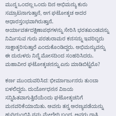
ಮುನ್ನ ಒಂದಲ್ಲ ಒಂದು ದಿನ ಅಭಿಮನ್ಯು ಕುರು
ಸಮ್ರಾಟನಾಗುತ್ತಾನೆ, ಆಗ ಘಟೋತ್ಕಚ ಅದರ
ಆಧಾರಸ್ತಂಭವಾಗಿರುತ್ತಾನೆ.
ಆರ್ಯಾವರ್ತದಕ್ಷಿಣಾಪಥಗಳನ್ನು ಸೇರಿಸಿ ಭರತಖಂಡವನ್ನು
ನಿರ್ಮಿಸುವ ಗುರು ಪರಶುರಾಮರ ಕನಸನ್ನು ಇವರಿಬ್ಬರು
ಸಾಕ್ಷಾತ್ಕರಿಸುತ್ತಾರೆ ಎಂದುಕೊಂಡಿದ್ದರು. ಅಭಿಮನ್ಯುವನ್ನು
ಈ ದುರುಳರು ನಿನ್ನೆ ಮೋಸದಿಂದ ಸಂಹರಿಸಿದರು.
ಮಹಾವೀರ ಘಟೋತ್ಕಚನನ್ನು ಏನು ಮಾಡಿಬಿಟ್ಟರೊ?
ಕರ್ಣ ಮುಂದುವರಿಸಿದ: ಭೀರ್ಮಾರ್ಜುನರು ತುಂಬಾ
ಬಳಲಿದ್ದರು. ದುರ್ಯೋಧನನ ವಿಜಯ
ಸನ್ನಿಹಿತವಾಗುತ್ತಿದೆಯೆಂದು ಘಟೋತ್ಕಚನಿಗೆ
ಮನವರಿಕೆಯಾಯಿತು. ಅವನು ತನ್ನ ಅರಣ್ಯಪಡೆಯನ್ನು
ಹುರಿದುಂಬಿಸಿ ನಮ್ಮ ಮೇಲೇರಿ ಬಂದ. ಅವರು ರಾತ್ರಿ