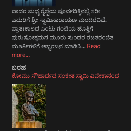
ದಾದರ ಮಧ್ಯ ರೈಲ್ವೆಯ ಪೂರ್ವದಿಕ್ಕಿನಲ್ಲಿ ಸರೀ
ಎದುರಿಗೆ ಶ್ರೀ ಸ್ವಾಮಿನಾರಾಯಣ ಮಂದಿರವಿದೆ.
ಪ್ರಾತಃಕಾಲದ ಎಂಟು ಗಂಟೆಯ ಹೊತ್ತಿಗೆ
ಪುರುಷೋತ್ತಮನ ಮೂರು ಸುಂದರ ರಜತರಂಜಿತ
ಮೂರ್ತಿಗಳಿಗೆ ಅಭ್ಯಂಜನ ಮಾಡಿಸಿ…
Read
more…
ಬರಹ
ಕೋಮು ಸೌಹಾರ್ದದ ಸಂಕೇತ ಸ್ವಾಮಿ ವಿವೇಕಾನಂದ