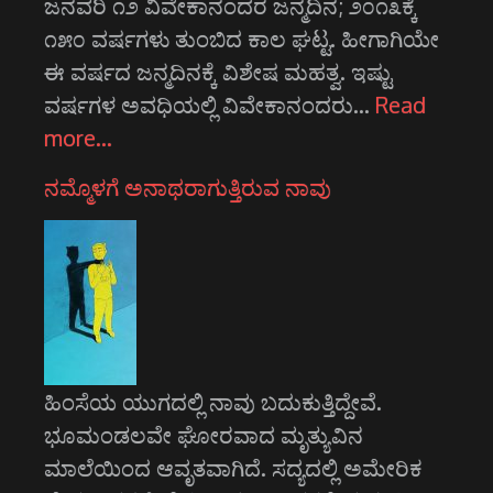
ಜನವರಿ ೧೨ ವಿವೇಕಾನಂದರ ಜನ್ಮದಿನ; ೨೦೧೩ಕ್ಕೆ
೧೫೦ ವರ್ಷಗಳು ತುಂಬಿದ ಕಾಲ ಘಟ್ಟ. ಹೀಗಾಗಿಯೇ
ಈ ವರ್ಷದ ಜನ್ಮದಿನಕ್ಕೆ ವಿಶೇಷ ಮಹತ್ವ. ಇಷ್ಟು
ವರ್ಷಗಳ ಅವಧಿಯಲ್ಲಿ ವಿವೇಕಾನಂದರು…
Read
more…
ನಮ್ಮೊಳಗೆ ಅನಾಥರಾಗುತ್ತಿರುವ ನಾವು
ಹಿಂಸೆಯ ಯುಗದಲ್ಲಿ ನಾವು ಬದುಕುತ್ತಿದ್ದೇವೆ.
ಭೂಮಂಡಲವೇ ಘೋರವಾದ ಮೃತ್ಯುವಿನ
ಮಾಲೆಯಿಂದ ಆವೃತವಾಗಿದೆ. ಸದ್ಯದಲ್ಲಿ ಅಮೇರಿಕ