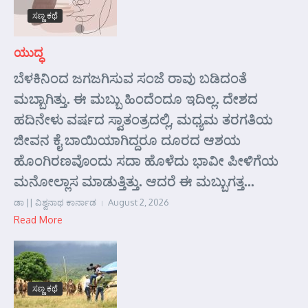
ಸಣ್ಣ ಕಥೆ
ಯುದ್ಧ
ಬೆಳಕಿನಿಂದ ಜಗಜಗಿಸುವ ಸಂಜೆ ರಾವು ಬಡಿದಂತೆ
ಮಬ್ಬಾಗಿತ್ತು. ಈ ಮಬ್ಬು ಹಿಂದೆಂದೂ ಇದಿಲ್ಲ. ದೇಶದ
ಹದಿನೇಳು ವರ್ಷದ ಸ್ವಾತಂತ್ರದಲ್ಲಿ, ಮಧ್ಯಮ ತರಗತಿಯ
ಜೀವನ ಕೈ ಬಾಯಿಯಾಗಿದ್ದರೂ ದೂರದ ಆಶಯ
ಹೊಂಗಿರಣವೊಂದು ಸದಾ ಹೊಳೆದು ಭಾವೀ ಪೀಳಿಗೆಯ
ಮನೋಲ್ಲಾಸ ಮಾಡುತ್ತಿತ್ತು. ಆದರೆ ಈ ಮಬ್ಬುಗತ್ತ...
ಡಾ || ವಿಶ್ವನಾಥ ಕಾರ್ನಾಡ
August 2, 2026
Read More
ಸಣ್ಣ ಕಥೆ