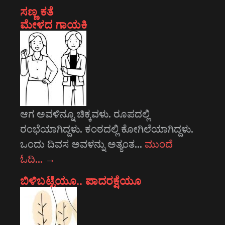
ಸಣ್ಣ ಕತೆ
ಮೇಳದ ಗಾಯಕಿ
ಆಗ ಅವಳಿನ್ನೂ ಚಿಕ್ಕವಳು. ರೂಪದಲ್ಲಿ
ರಂಭೆಯಾಗಿದ್ದಳು. ಕಂಠದಲ್ಲಿ ಕೋಗಿಲೆಯಾಗಿದ್ದಳು.
ಒಂದು ದಿವಸ ಅವಳನ್ನು ಅತ್ಯಂತ…
ಮುಂದೆ
ಓದಿ…
→
ಬಿಳಿಬಟ್ಟೆಯೂ.. ಪಾದರಕ್ಷೆಯೂ