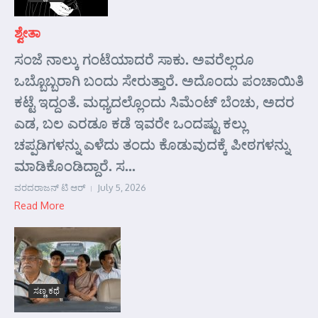
ಶ್ವೇತಾ
ಸಂಜೆ ನಾಲ್ಕು ಗಂಟೆಯಾದರೆ ಸಾಕು. ಅವರೆಲ್ಲರೂ
ಒಬ್ಬೊಬ್ಬರಾಗಿ ಬಂದು ಸೇರುತ್ತಾರೆ. ಅದೊಂದು ಪಂಚಾಯಿತಿ
ಕಟ್ಟೆ ಇದ್ದಂತೆ. ಮಧ್ಯದಲ್ಲೊಂದು ಸಿಮೆಂಟ್ ಬೆಂಚು, ಅದರ
ಎಡ, ಬಲ ಎರಡೂ ಕಡೆ ಇವರೇ ಒಂದಷ್ಟು ಕಲ್ಲು
ಚಪ್ಪಡಿಗಳನ್ನು ಎಳೆದು ತಂದು ಕೊಡುವುದಕ್ಕೆ ಪೀಠಗಳನ್ನು
ಮಾಡಿಕೊಂಡಿದ್ದಾರೆ. ಸ...
ವರದರಾಜನ್ ಟಿ ಆರ್
July 5, 2026
Read More
ಸಣ್ಣ ಕಥೆ