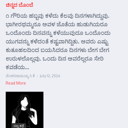
ಚಿನ್ನದ ಬೊಂಬೆ
೧ ಗೌರಿಯ ಹಬ್ಬವು ಕಳೆದು ಕೆಲವು ದಿನಗಳಾಗಿದ್ದುವು.
ಭಾಗೀರಥಮ್ಮನೂ ಅವಳ ಜೊತೆಯ ಹುಡುಗಿಯರೂ
ಒಂದೊಂದು ದಿನವನ್ನು ಕಳೆಯುವುದೂ ಒಂದೊಂದು
ಯುಗವನ್ನು ಕಳೆದಂತೆ ಕಷ್ಟವಾಗಿದ್ದಿತು. ಅವರು ಎಷ್ಟು
ಕುತೂಹಲದಿಂದ ಬಯಸಿದರೂ ದಿನಗಳು ಬೇಗ ಬೇಗ
ಉರುಳಲೊಲ್ಲವು. ಒಂದು ದಿನ ಅವರೆಲ್ಲರೂ ಸೇರಿ
ಕವಡೆಯ...
ವೆಂಕಟರಾಮಯ್ಯ ಸಿ ಕೆ
July 12, 2026
Read More
ಸಣ್ಣ ಕಥೆ