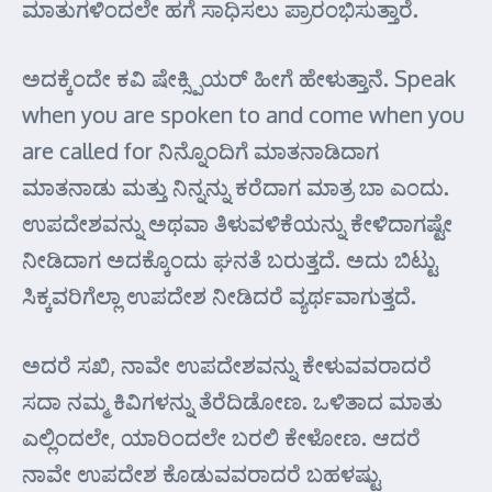
ಮಾತುಗಳಿಂದಲೇ ಹಗೆ ಸಾಧಿಸಲು ಪ್ರಾರಂಭಿಸುತ್ತಾರೆ.
ಅದಕ್ಕೆಂದೇ ಕವಿ ಷೇಕ್ಸ್ಪಿಯರ್ ಹೀಗೆ ಹೇಳುತ್ತಾನೆ. Speak
when you are spoken to and come when you
are called for ನಿನ್ನೊಂದಿಗೆ ಮಾತನಾಡಿದಾಗ
ಮಾತನಾಡು ಮತ್ತು ನಿನ್ನನ್ನು ಕರೆದಾಗ ಮಾತ್ರ ಬಾ ಎಂದು.
ಉಪದೇಶವನ್ನು ಅಥವಾ ತಿಳುವಳಿಕೆಯನ್ನು ಕೇಳಿದಾಗಷ್ಟೇ
ನೀಡಿದಾಗ ಅದಕ್ಕೊಂದು ಘನತೆ ಬರುತ್ತದೆ. ಅದು ಬಿಟ್ಟು
ಸಿಕ್ಕವರಿಗೆಲ್ಲಾ ಉಪದೇಶ ನೀಡಿದರೆ ವ್ಯರ್ಥವಾಗುತ್ತದೆ.
ಅದರೆ ಸಖಿ, ನಾವೇ ಉಪದೇಶವನ್ನು ಕೇಳುವವರಾದರೆ
ಸದಾ ನಮ್ಮ ಕಿವಿಗಳನ್ನು ತೆರೆದಿಡೋಣ. ಒಳಿತಾದ ಮಾತು
ಎಲ್ಲಿಂದಲೇ, ಯಾರಿಂದಲೇ ಬರಲಿ ಕೇಳೋಣ. ಆದರೆ
ನಾವೇ ಉಪದೇಶ ಕೊಡುವವರಾದರೆ ಬಹಳಷ್ಟು