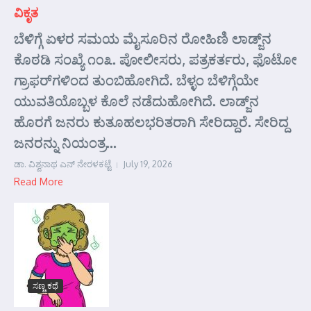
ವಿಕೃತ
ಬೆಳಿಗ್ಗೆ ಏಳರ ಸಮಯ ಮೈಸೂರಿನ ರೋಹಿಣಿ ಲಾಡ್ಜ್‌ನ
ಕೊಠಡಿ ಸಂಖ್ಯೆ ೧೦೩. ಪೋಲೀಸರು, ಪತ್ರಕರ್ತರು, ಫೊಟೋ
ಗ್ರಾಫರ್‌ಗಳಿಂದ ತುಂಬಿಹೋಗಿದೆ. ಬೆಳ್ಳಂ ಬೆಳಿಗ್ಗೆಯೇ
ಯುವತಿಯೊಬ್ಬಳ ಕೊಲೆ ನಡೆದುಹೋಗಿದೆ. ಲಾಡ್ಜ್‌ನ
ಹೊರಗೆ ಜನರು ಕುತೂಹಲಭರಿತರಾಗಿ ಸೇರಿದ್ದಾರೆ. ಸೇರಿದ್ದ
ಜನರನ್ನು ನಿಯಂತ್ರ...
ಡಾ. ವಿಶ್ವನಾಥ ಎನ್ ನೇರಳಕಟ್ಟೆ
July 19, 2026
Read More
ಸಣ್ಣ ಕಥೆ