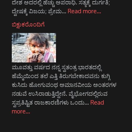
ದೇಶ ಅದರಲ್ಲಿ ಹೆಚ್ಚು ಅಪರಾಧಿ. ಸತ್ಯಕ್ಕೆ ದುರ್ಗತಿ;
ದ್ವೇಷಕ್ಕೆ ವಿಜಯ; ಪ್ರೇಮ…
Read more…
ಬಿಕ್ಷುಕರೊಂದಿಗೆ
ಮೂವತ್ತು ವರ್ಷದ ನನ್ನ ಸ್ವತಂತ್ರ ಭಾರತದಲ್ಲಿ
ಹೆಮ್ಮೆಯಿಂದ ತಲೆ ಎತ್ತಿ ತಿರುಗಬೇಕಾದವನು ಕುಗ್ಗಿ
ಕುಸಿದು ಹೋಗುವಂಥ ಅಮಾನವೀಯ ಅಂತರಗಳ
ನಡುವೆ ಉಸಿರಾಡುತ್ತಿದ್ದೇನೆ. ವೈಭೋಗದಲ್ಲಿರುವ
ಸ್ವಪ್ರತಿಷ್ಟಿತ ರಾಜಕಾರಣಿಗಳು ಒಂದು…
Read
more…