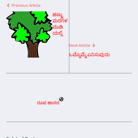
Previous Article
ಹಣ್ಣು
ಮರಗಳ
ಮುಡಿ
ಯಲ್ಲಿ
Next Article
ಒಮ್ಮೊಮ್ಮೆ ಎನಿಸುವುದು
ರೂಪ ಹಾಸನ