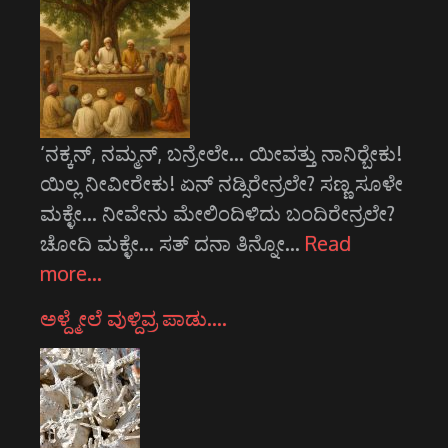
‘ನಕ್ಕನ್, ನಮ್ಮನ್, ಬನ್ರೇಲೇ... ಯೀವತ್ತು ನಾನಿರ್‍ಬೇಕು!
ಯಿಲ್ಲ ನೀವೀರೇಕು! ಏನ್ ನಡ್ಸಿರೇನ್ರಲೇ? ಸಣ್ಣ ಸೂಳೇ
ಮಕ್ಳೇ... ನೀವೇನು ಮೇಲಿಂದಿಳಿದು ಬಂದಿರೇನ್ರಲೇ?
ಚೋದಿ ಮಕ್ಳೇ... ಸತ್ ದನಾ ತಿನ್ನೋ…
Read
more…
ಅಳ್ದ್ಮೇಲೆ ವುಳ್ದಿವ್ರ ಪಾಡು….