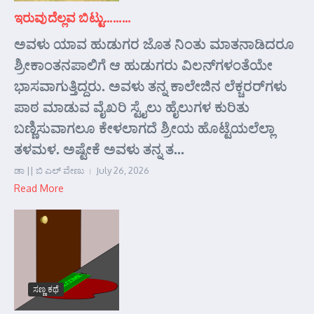
ಇರುವುದೆಲ್ಲವ ಬಿಟ್ಟು………
ಅವಳು ಯಾವ ಹುಡುಗರ ಜೊತ ನಿಂತು ಮಾತನಾಡಿದರೂ
ಶ್ರೀಕಾಂತನಪಾಲಿಗೆ ಆ ಹುಡುಗರು ವಿಲನ್‌ಗಳಂತೆಯೇ
ಭಾಸವಾಗುತ್ತಿದ್ದರು. ಅವಳು ತನ್ನ ಕಾಲೇಜಿನ ಲೆಕ್ಚರರ್‌ಗಳು
ಪಾಠ ಮಾಡುವ ವೈಖರಿ ಸ್ಟೈಲು ಹೈಲುಗಳ ಕುರಿತು
ಬಣ್ಣಿಸುವಾಗಲೂ ಕೇಳಲಾಗದೆ ಶ್ರೀಯ ಹೊಟ್ಟೆಯಲೆಲ್ಲಾ
ತಳಮಳ. ಅಷ್ಟೇಕೆ ಅವಳು ತನ್ನ ತ...
ಡಾ || ಬಿ ಎಲ್ ವೇಣು
July 26, 2026
Read More
ಸಣ್ಣ ಕಥೆ