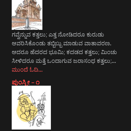
ಗವ್ವೆನ್ನುವ ಕತ್ತಲು; ಎತ್ತ ನೋಡಿದರೂ ಕುರುಡು
ಆವರಿಸಿಕೊಂಡು ತಬ್ಬಿಬ್ಬು ಮಾಡುವ ವಾತಾವರಣ.
ಆದರೂ ಹೆದರದ ಭೂಮಿ; ಕದಡದ ಕತ್ತಲು; ಮಿಂಚು
ಸೀಳಿದರೂ ಮತ್ತೆ ಒಂದಾಗುವ ಜರಾಸಂಧ ಕತ್ತಲು;…
ಮುಂದೆ ಓದಿ…
ಪುಂಸ್ತ್ರೀ – ೧