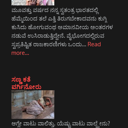
ಮೂವತ್ತು ವರ್ಷದ ನನ್ನ ಸ್ವತಂತ್ರ ಭಾರತದಲ್ಲಿ
ಹೆಮ್ಮೆಯಿಂದ ತಲೆ ಎತ್ತಿ ತಿರುಗಬೇಕಾದವನು ಕುಗ್ಗಿ
ಕುಸಿದು ಹೋಗುವಂಥ ಅಮಾನವೀಯ ಅಂತರಗಳ
ನಡುವೆ ಉಸಿರಾಡುತ್ತಿದ್ದೇನೆ. ವೈಭೋಗದಲ್ಲಿರುವ
ಸ್ವಪ್ರತಿಷ್ಟಿತ ರಾಜಕಾರಣಿಗಳು ಒಂದು…
Read
more…
ಸಣ್ಣ ಕತೆ
ವರ್ಗಿನೋರು
ಆಗ್ಲೇ ವಾಟು ವಾಲಿತ್ತು. ಯೆಷ್ಟು ವಾಟು ವಾಲ್ದ್ರೇನು?