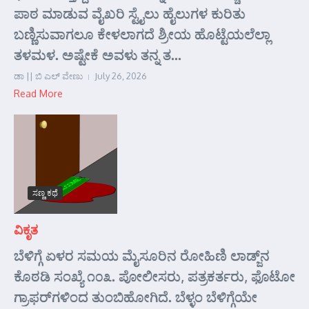
ಪಾಠ ಮಾಡುವ ವೈಖರಿ ಸ್ಟೈಲು ಹೈಲುಗಳ ಕುರಿತು
ಬಣ್ಣಿಸುವಾಗಲೂ ಕೇಳಲಾಗದೆ ಶ್ರೀಯ ಹೊಟ್ಟೆಯಲೆಲ್ಲಾ
ತಳಮಳ. ಅಷ್ಟೇಕೆ ಅವಳು ತನ್ನ ತ...
ಡಾ || ಬಿ ಎಲ್ ವೇಣು
July 26, 2026
Read More
ಸಣ್ಣ ಕಥೆ
ವಿಕೃತ
ಬೆಳಿಗ್ಗೆ ಏಳರ ಸಮಯ ಮೈಸೂರಿನ ರೋಹಿಣಿ ಲಾಡ್ಜ್‌ನ
ಕೊಠಡಿ ಸಂಖ್ಯೆ ೧೦೩. ಪೋಲೀಸರು, ಪತ್ರಕರ್ತರು, ಫೊಟೋ
ಗ್ರಾಫರ್‌ಗಳಿಂದ ತುಂಬಿಹೋಗಿದೆ. ಬೆಳ್ಳಂ ಬೆಳಿಗ್ಗೆಯೇ