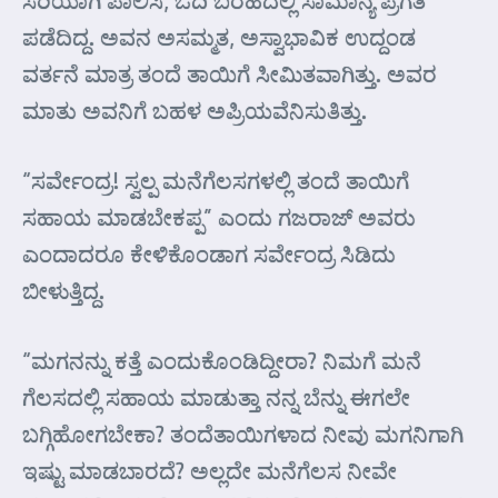
ಸರಿಯಾಗಿ ಪಾಲಿಸಿ, ಓದಿ ಬರಹದಲ್ಲಿ ಸಾಮಾನ್ಯ ಪ್ರಗತಿ
ಪಡೆದಿದ್ದ. ಅವನ ಅಸಮ್ಮತ, ಅಸ್ವಾಭಾವಿಕ ಉದ್ದಂಡ
ವರ್ತನೆ ಮಾತ್ರ ತಂದೆ ತಾಯಿಗೆ ಸೀಮಿತವಾಗಿತ್ತು. ಅವರ
ಮಾತು ಅವನಿಗೆ ಬಹಳ ಅಪ್ರಿಯವೆನಿಸುತಿತ್ತು.
“ಸರ್ವೇಂದ್ರ! ಸ್ವಲ್ಪ ಮನೆಗೆಲಸಗಳಲ್ಲಿ ತಂದೆ ತಾಯಿಗೆ
ಸಹಾಯ ಮಾಡಬೇಕಪ್ಪ” ಎಂದು ಗಜರಾಜ್ ಅವರು
ಎಂದಾದರೂ ಕೇಳಿಕೊಂಡಾಗ ಸರ್ವೇಂದ್ರ ಸಿಡಿದು
ಬೀಳುತ್ತಿದ್ದ.
“ಮಗನನ್ನು ಕತ್ತೆ ಎಂದುಕೊಂಡಿದ್ದೀರಾ? ನಿಮಗೆ ಮನೆ
ಗೆಲಸದಲ್ಲಿ ಸಹಾಯ ಮಾಡುತ್ತಾ ನನ್ನ ಬೆನ್ನು ಈಗಲೇ
ಬಗ್ಗಿಹೋಗಬೇಕಾ? ತಂದೆತಾಯಿಗಳಾದ ನೀವು ಮಗನಿಗಾಗಿ
ಇಷ್ಟು ಮಾಡಬಾರದೆ? ಅಲ್ಲದೇ ಮನೆಗೆಲಸ ನೀವೇ