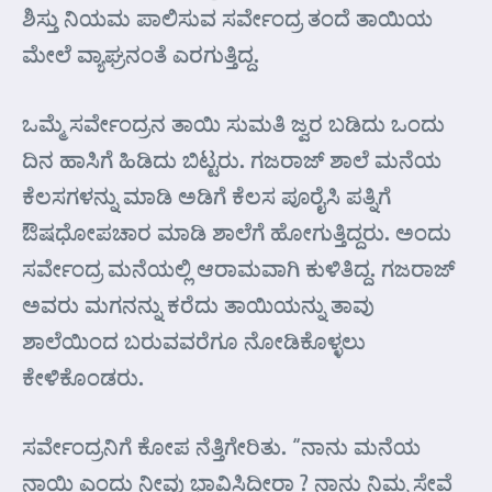
ಶಿಸ್ತು ನಿಯಮ ಪಾಲಿಸುವ ಸರ್ವೇಂದ್ರ ತಂದೆ ತಾಯಿಯ
ಮೇಲೆ ವ್ಯಾಘ್ರನಂತೆ ಎರಗುತ್ತಿದ್ದ.
ಒಮ್ಮೆ ಸರ್ವೇಂದ್ರನ ತಾಯಿ ಸುಮತಿ ಜ್ವರ ಬಡಿದು ಒಂದು
ದಿನ ಹಾಸಿಗೆ ಹಿಡಿದು ಬಿಟ್ಟರು. ಗಜರಾಜ್ ಶಾಲೆ ಮನೆಯ
ಕೆಲಸಗಳನ್ನು ಮಾಡಿ ಅಡಿಗೆ ಕೆಲಸ ಪೂರೈಸಿ ಪತ್ನಿಗೆ
ಔಷಧೋಪಚಾರ ಮಾಡಿ ಶಾಲೆಗೆ ಹೋಗುತ್ತಿದ್ದರು. ಅಂದು
ಸರ್ವೇಂದ್ರ ಮನೆಯಲ್ಲಿ ಆರಾಮವಾಗಿ ಕುಳಿತಿದ್ದ. ಗಜರಾಜ್
ಅವರು ಮಗನನ್ನು ಕರೆದು ತಾಯಿಯನ್ನು ತಾವು
ಶಾಲೆಯಿಂದ ಬರುವವರೆಗೂ ನೋಡಿಕೊಳ್ಳಲು
ಕೇಳಿಕೊಂಡರು.
ಸರ್ವೇಂದ್ರನಿಗೆ ಕೋಪ ನೆತ್ತಿಗೇರಿತು. “ನಾನು ಮನೆಯ
ನಾಯಿ ಎಂದು ನೀವು ಭಾವಿಸಿದ್ದೀರಾ ? ನಾನು ನಿಮ್ಮ ಸೇವೆ