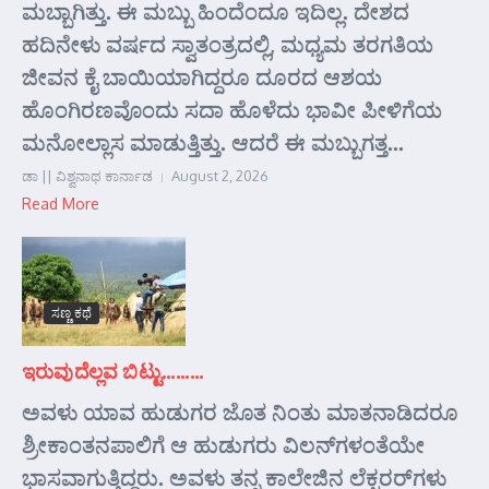
ಮಬ್ಬಾಗಿತ್ತು. ಈ ಮಬ್ಬು ಹಿಂದೆಂದೂ ಇದಿಲ್ಲ. ದೇಶದ
ಹದಿನೇಳು ವರ್ಷದ ಸ್ವಾತಂತ್ರದಲ್ಲಿ, ಮಧ್ಯಮ ತರಗತಿಯ
ಜೀವನ ಕೈ ಬಾಯಿಯಾಗಿದ್ದರೂ ದೂರದ ಆಶಯ
ಹೊಂಗಿರಣವೊಂದು ಸದಾ ಹೊಳೆದು ಭಾವೀ ಪೀಳಿಗೆಯ
ಮನೋಲ್ಲಾಸ ಮಾಡುತ್ತಿತ್ತು. ಆದರೆ ಈ ಮಬ್ಬುಗತ್ತ...
ಡಾ || ವಿಶ್ವನಾಥ ಕಾರ್ನಾಡ
August 2, 2026
Read More
ಸಣ್ಣ ಕಥೆ
ಇರುವುದೆಲ್ಲವ ಬಿಟ್ಟು………
ಅವಳು ಯಾವ ಹುಡುಗರ ಜೊತ ನಿಂತು ಮಾತನಾಡಿದರೂ
ಶ್ರೀಕಾಂತನಪಾಲಿಗೆ ಆ ಹುಡುಗರು ವಿಲನ್‌ಗಳಂತೆಯೇ
ಭಾಸವಾಗುತ್ತಿದ್ದರು. ಅವಳು ತನ್ನ ಕಾಲೇಜಿನ ಲೆಕ್ಚರರ್‌ಗಳು