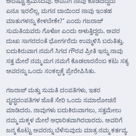
ಅದೆಷ್ಟೊ ಶ್ರಮಿಸಿದೆವು. ಅವನಿಗೆ ನಾವು ಕೊಡದಿದ್ದದು
ಏನೂ ಇರಲಿಲ್ಲ, ಮಗನ ಬಾಯಿಂದ ನಾವು ಇಂತಹ
ಮಾತುಗಳನ್ನು ಕೇಳಬೇಕೇ?” ಎಂದು ಗಜರಾಜ್
ಸುಮತಿಯವರು ಗೊಳೋ ಎಂದು ಅಳುತ್ತಿದ್ದರು. ಅವರ
ದುಃಖ ಸಾಗರದಂತೆ ಭೋರ್ಗರೆದು ಉಮ್ಮಳಿಸಿ ಬರುತಿತ್ತು.
ಬದುಕಿರುವಾಗ ನಮಗೆ ಸಿಗದ ಗೌರವ ಪ್ರೀತಿ ಇನ್ನು ನಾವು
ಸತ್ತ ಮೇಲೆ ನಮ್ಮ ಮಗ ನಮಗೆ ಕೊಡಲಾರನೆಂಬ ಕಟು ಸತ್ಯ
ಅವರನ್ನು ಒಂದು ಸಂಕಲ್ಪಕ್ಕೆ ಪ್ರೇರೇಪಿಸಿತು.
ಗಜರಾಜ್ ಮತ್ತು ಸುಮತಿ ದಂಪತಿಗಳು, ಇತರ
ವೃದ್ಧದಂಪತಿಗಳ ಜೊತೆ ಸೇರಿ ಒಂದು ಸಮಾಲೋಚನೆ
ಮಾಡಿದರು. ನಾವುಗಳು ಬದುಕಿರುವಾಗಲು, ಸತ್ತಮೇಲು
ನಮ್ಮ ಮಕ್ಕಳ ಮೇಲೆ ಆಧಾರಿತವಾಗಿರಬಾರದು. ಅವರಿಗೆ
ಜನ್ಮ ಕೊಟ್ಟು ಅವರನ್ನು ಬೆಳೆಸುವುದು ಮಾತ್ರ ನಮ್ಮ ಕರ್ತವ್ಯ.