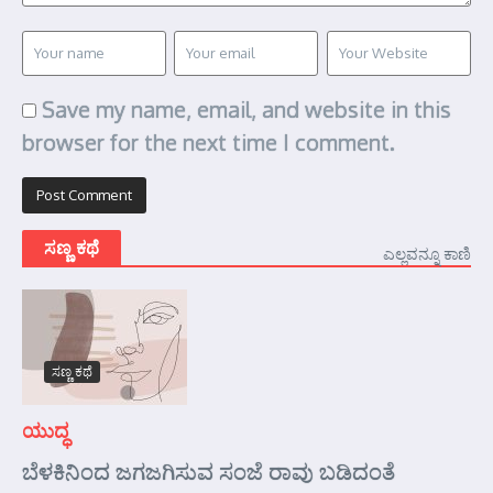
Save my name, email, and website in this
browser for the next time I comment.
ಸಣ್ಣ ಕಥೆ
ಎಲ್ಲವನ್ನೂ ಕಾಣಿ
ಸಣ್ಣ ಕಥೆ
ಯುದ್ಧ
ಬೆಳಕಿನಿಂದ ಜಗಜಗಿಸುವ ಸಂಜೆ ರಾವು ಬಡಿದಂತೆ