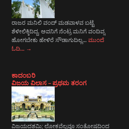
ರಾಜರ ಮನಿಲಿ ವಂದ್ ಮಡವಾಳವ ಬಟ್ಟೆ
ಶೆಳೀಲಿಕ್ಕಿದಿದ್ದ. ಅವನಿಗೆ ನೆಂಟ್ರ ಮನಿಗೆ ವಂದಿವ್ಸ
ಹೋಗಬೇಕು ಹೇಳಿರೆ ಸೌಡಾಗುದಿಲ್ಲ…
ಮುಂದೆ
ಓದಿ…
→
ಕಾದಂಬರಿ
ವಿಜಯ ವಿಲಾಸ – ಪ್ರಥಮ ತರಂಗ
ವಿಜಯದಶಮಿ; ಲೋಕವೆಲ್ಲವೂ ಸಂತೋಷದಿಂದ