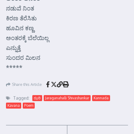
ನಡುವೆ ನಿಂತ
ಕಿರಣ ತೆರೆಸಿತು
ಹೂವಿನ ಕಣ್ಣ
ಅಂತರಕ್ಕೆ ಬೆಲೆಯಿಲ್ಲ
ಎನ್ನುತ್ತೆ
ಸುಂದರ ಮಿಲನ
*****
Share this Article
Tagged:
ಝರಿ
Jaraganahalli Shivashankar
Kannada
Kavana
Poem