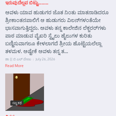
ಇರುವುದೆಲ್ಲವ ಬಿಟ್ಟು………
ಅವಳು ಯಾವ ಹುಡುಗರ ಜೊತ ನಿಂತು ಮಾತನಾಡಿದರೂ
ಶ್ರೀಕಾಂತನಪಾಲಿಗೆ ಆ ಹುಡುಗರು ವಿಲನ್‌ಗಳಂತೆಯೇ
ಭಾಸವಾಗುತ್ತಿದ್ದರು. ಅವಳು ತನ್ನ ಕಾಲೇಜಿನ ಲೆಕ್ಚರರ್‌ಗಳು
ಪಾಠ ಮಾಡುವ ವೈಖರಿ ಸ್ಟೈಲು ಹೈಲುಗಳ ಕುರಿತು
ಬಣ್ಣಿಸುವಾಗಲೂ ಕೇಳಲಾಗದೆ ಶ್ರೀಯ ಹೊಟ್ಟೆಯಲೆಲ್ಲಾ
ತಳಮಳ. ಅಷ್ಟೇಕೆ ಅವಳು ತನ್ನ ತ...
ಡಾ || ಬಿ ಎಲ್ ವೇಣು
July 26, 2026
Read More
ಸಣ್ಣ ಕಥೆ