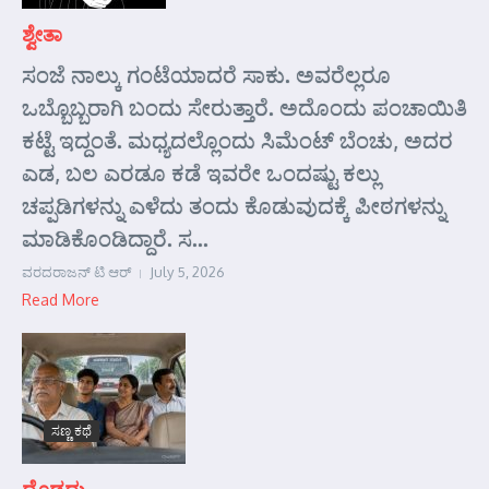
ಶ್ವೇತಾ
ಸಂಜೆ ನಾಲ್ಕು ಗಂಟೆಯಾದರೆ ಸಾಕು. ಅವರೆಲ್ಲರೂ
ಒಬ್ಬೊಬ್ಬರಾಗಿ ಬಂದು ಸೇರುತ್ತಾರೆ. ಅದೊಂದು ಪಂಚಾಯಿತಿ
ಕಟ್ಟೆ ಇದ್ದಂತೆ. ಮಧ್ಯದಲ್ಲೊಂದು ಸಿಮೆಂಟ್ ಬೆಂಚು, ಅದರ
ಎಡ, ಬಲ ಎರಡೂ ಕಡೆ ಇವರೇ ಒಂದಷ್ಟು ಕಲ್ಲು
ಚಪ್ಪಡಿಗಳನ್ನು ಎಳೆದು ತಂದು ಕೊಡುವುದಕ್ಕೆ ಪೀಠಗಳನ್ನು
ಮಾಡಿಕೊಂಡಿದ್ದಾರೆ. ಸ...
ವರದರಾಜನ್ ಟಿ ಆರ್
July 5, 2026
Read More
ಸಣ್ಣ ಕಥೆ
ದೊಡ್ಡದು