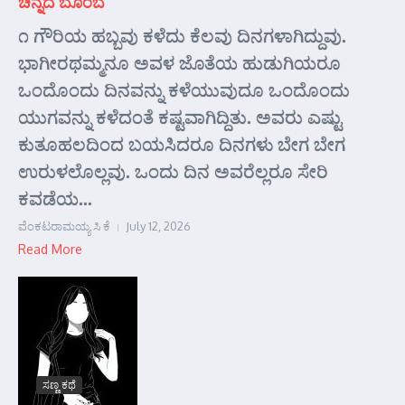
ಚಿನ್ನದ ಬೊಂಬೆ
೧ ಗೌರಿಯ ಹಬ್ಬವು ಕಳೆದು ಕೆಲವು ದಿನಗಳಾಗಿದ್ದುವು.
ಭಾಗೀರಥಮ್ಮನೂ ಅವಳ ಜೊತೆಯ ಹುಡುಗಿಯರೂ
ಒಂದೊಂದು ದಿನವನ್ನು ಕಳೆಯುವುದೂ ಒಂದೊಂದು
ಯುಗವನ್ನು ಕಳೆದಂತೆ ಕಷ್ಟವಾಗಿದ್ದಿತು. ಅವರು ಎಷ್ಟು
ಕುತೂಹಲದಿಂದ ಬಯಸಿದರೂ ದಿನಗಳು ಬೇಗ ಬೇಗ
ಉರುಳಲೊಲ್ಲವು. ಒಂದು ದಿನ ಅವರೆಲ್ಲರೂ ಸೇರಿ
ಕವಡೆಯ...
ವೆಂಕಟರಾಮಯ್ಯ ಸಿ ಕೆ
July 12, 2026
Read More
ಸಣ್ಣ ಕಥೆ