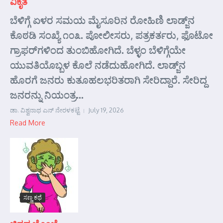
ವಿಕೃತ
ಬೆಳಿಗ್ಗೆ ಏಳರ ಸಮಯ ಮೈಸೂರಿನ ರೋಹಿಣಿ ಲಾಡ್ಜ್‌ನ
ಕೊಠಡಿ ಸಂಖ್ಯೆ ೧೦೩. ಪೋಲೀಸರು, ಪತ್ರಕರ್ತರು, ಫೊಟೋ
ಗ್ರಾಫರ್‌ಗಳಿಂದ ತುಂಬಿಹೋಗಿದೆ. ಬೆಳ್ಳಂ ಬೆಳಿಗ್ಗೆಯೇ
ಯುವತಿಯೊಬ್ಬಳ ಕೊಲೆ ನಡೆದುಹೋಗಿದೆ. ಲಾಡ್ಜ್‌ನ
ಹೊರಗೆ ಜನರು ಕುತೂಹಲಭರಿತರಾಗಿ ಸೇರಿದ್ದಾರೆ. ಸೇರಿದ್ದ
ಜನರನ್ನು ನಿಯಂತ್ರ...
ಡಾ. ವಿಶ್ವನಾಥ ಎನ್ ನೇರಳಕಟ್ಟೆ
July 19, 2026
Read More
ಸಣ್ಣ ಕಥೆ