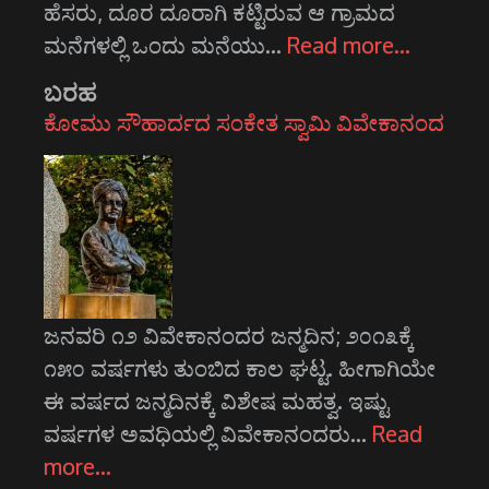
ಹೆಸರು, ದೂರ ದೂರಾಗಿ ಕಟ್ಟಿರುವ ಆ ಗ್ರಾಮದ
ಮನೆಗಳಲ್ಲಿ ಒಂದು ಮನೆಯು…
Read more…
ಬರಹ
ಕೋಮು ಸೌಹಾರ್ದದ ಸಂಕೇತ ಸ್ವಾಮಿ ವಿವೇಕಾನಂದ
ಜನವರಿ ೧೨ ವಿವೇಕಾನಂದರ ಜನ್ಮದಿನ; ೨೦೧೩ಕ್ಕೆ
೧೫೦ ವರ್ಷಗಳು ತುಂಬಿದ ಕಾಲ ಘಟ್ಟ. ಹೀಗಾಗಿಯೇ
ಈ ವರ್ಷದ ಜನ್ಮದಿನಕ್ಕೆ ವಿಶೇಷ ಮಹತ್ವ. ಇಷ್ಟು
ವರ್ಷಗಳ ಅವಧಿಯಲ್ಲಿ ವಿವೇಕಾನಂದರು…
Read
more…