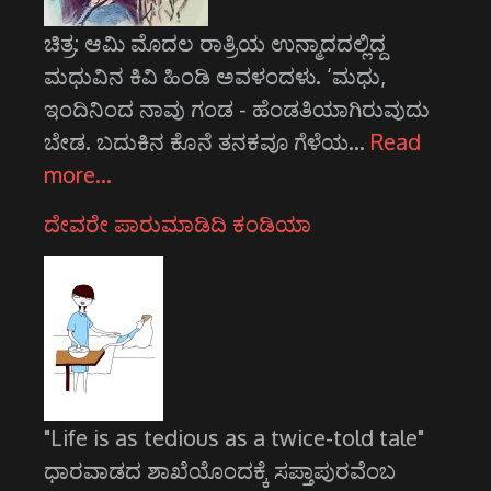
ಚಿತ್ರ: ಆಮಿ ಮೊದಲ ರಾತ್ರಿಯ ಉನ್ಮಾದದಲ್ಲಿದ್ದ
ಮಧುವಿನ ಕಿವಿ ಹಿಂಡಿ ಅವಳಂದಳು. ‘ಮಧು,
ಇಂದಿನಿಂದ ನಾವು ಗಂಡ - ಹೆಂಡತಿಯಾಗಿರುವುದು
ಬೇಡ. ಬದುಕಿನ ಕೊನೆ ತನಕವೂ ಗೆಳೆಯ…
Read
more…
ದೇವರೇ ಪಾರುಮಾಡಿದಿ ಕಂಡಿಯಾ
"Life is as tedious as a twice-told tale"
ಧಾರವಾಡದ ಶಾಖೆಯೊಂದಕ್ಕೆ ಸಪ್ತಾಪುರವೆಂಬ