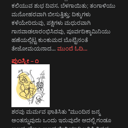
ಕಲಿಯುವ ಶುಭ ದಿವಸ. ಬೆಳಗಾಯಿತು; ತಂಗಾಳಿಯು
ಮನೋಹರವಾಗಿ ಬೀಸುತ್ತಿತ್ತು; ದಿಕ್ಕುಗಳು
ಕಳೆಯೇರಿದುವು, ಪಕ್ಷಿಗಳು ಮಧುರವಾಗಿ
ಗಾನವಾಡಲಾರಂಭಿಸಿದವು, ಪೂರ್ವದಿಕ್ಕಾಮಿನಿಯು
ಹಣೆಯಲ್ಲಿಟ್ಟ ಕುಂಕುಮದ ಬೊಟ್ಟಿನಂತೆ
ತೇಜೋಮಯನಾದ…
ಮುಂದೆ ಓದಿ…
ಪುಂಸ್ತ್ರೀ – ೧
ಶರವು ಮರ್ಮವ ಘಾತಿಸಿತು "ಮುಂದಿನ ಜನ್ಮ
ಅಂತನ್ನುವುದು ಒಂದು ಇರುವುದೇ ಆದಲ್ಲಿ ಗಂಡೂ