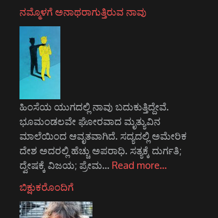
ನಮ್ಮೊಳಗೆ ಅನಾಥರಾಗುತ್ತಿರುವ ನಾವು
ಹಿಂಸೆಯ ಯುಗದಲ್ಲಿ ನಾವು ಬದುಕುತ್ತಿದ್ದೇವೆ.
ಭೂಮಂಡಲವೇ ಘೋರವಾದ ಮೃತ್ಯುವಿನ
ಮಾಲೆಯಿಂದ ಆವೃತವಾಗಿದೆ. ಸದ್ಯದಲ್ಲಿ ಅಮೇರಿಕ
ದೇಶ ಅದರಲ್ಲಿ ಹೆಚ್ಚು ಅಪರಾಧಿ. ಸತ್ಯಕ್ಕೆ ದುರ್ಗತಿ;
ದ್ವೇಷಕ್ಕೆ ವಿಜಯ; ಪ್ರೇಮ…
Read more…
ಬಿಕ್ಷುಕರೊಂದಿಗೆ