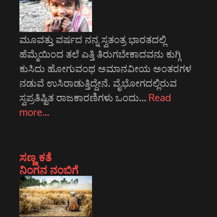
ಮೂವತ್ತು ವರ್ಷದ ನನ್ನ ಸ್ವತಂತ್ರ ಭಾರತದಲ್ಲಿ
ಹೆಮ್ಮೆಯಿಂದ ತಲೆ ಎತ್ತಿ ತಿರುಗಬೇಕಾದವನು ಕುಗ್ಗಿ
ಕುಸಿದು ಹೋಗುವಂಥ ಅಮಾನವೀಯ ಅಂತರಗಳ
ನಡುವೆ ಉಸಿರಾಡುತ್ತಿದ್ದೇನೆ. ವೈಭೋಗದಲ್ಲಿರುವ
ಸ್ವಪ್ರತಿಷ್ಟಿತ ರಾಜಕಾರಣಿಗಳು ಒಂದು…
Read
more…
ಸಣ್ಣ ಕತೆ
ನಿಂಗನ ನಂಬಿಗೆ