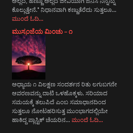
ಅಲ್ಲದ, ಹೆಣ್ಣೂ ಅಲ್ಲದ ಜೀವಿಯಾಗಿ ಜನಿಸಿ ನಿನ್ನನ್ನು
ಕೊಲ್ಲುತ್ತೇನೆ." ನಿಧಾನವಾಗಿ ಕಣ್ಣುತೆರೆದು ಸುತ್ತಲೂ…
ಮುಂದೆ ಓದಿ…
ಮುಸ್ಸಂಜೆಯ ಮಿಂಚು – ೧
ಅಧ್ಯಾಯ ೧ ವಿಲಕ್ಷಣ ಸಂದರ್ಶನ ರಿತು ಲಗುಬಗನೇ
ಆವರಣವನ್ನು ದಾಟಿ ಒಳಹೊಕ್ಕಳು. ಸರಿಯಾದ
ಸಮಯಕ್ಕೆ ತಲುಪಿದೆ ಎಂಬ ಸಮಾಧಾನದಿಂದ
ಸುತ್ತಲೂ ನೋಟಹರಿಸುತ್ತ ಮುಂಭಾಗದಲ್ಲಿಯೇ
ಹಾಕಿದ್ದ ಪ್ಲಾಸ್ಟಿಕ್ ಚೆಯರಿನ…
ಮುಂದೆ ಓದಿ…