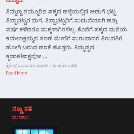
ತಿಮ್ಮಣ್ಣ ನಮ್ಮೂರಿನ ಪಕ್ಕದ ಹಳ್ಳಿಯಲ್ಲಿನ ಅಡುಗೆ ಭಟ್ಟ
ತಿಪ್ಪಾಭಟ್ಟರ ಮಗ. ತಿಪ್ಪಾಭಟ್ಟರಿಗೆ ಮದುವೆಯಾಗಿ ಹತ್ತು
ವರ್ಷ ಕಳೆದರೂ ಮಕ್ಕಳಾಗಿರಲಿಲ್ಲ. ಕೊನೆಗೆ ಪಕ್ಕದ ಮನೆಯ
ಕಮಲಾಕ್ಷಮ್ಮನ ಸಲಹೆ ಮೇರೆಗೆ ಮಗುವಾದರೆ ತಿರುಪತಿಗೆ
ಹೋಗಿ ಬರುವ ಹರಕೆ ಹೊತ್ತರು. ತಿಮ್ಮಪ್ಪನ
ಕೃಪಾಕಟಾಕ್ಷವೋ ...
ತೈರೊಳ್ಳಿ ಮಂಜುನಾಥ ಉಡುಪ
June 28, 2026
Read More
ಸಣ್ಣ ಕತೆ
ಮಂಜು