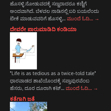
ಹೊಸಳ್ಳಿ ನೋಡುವದಕ್ಕೆ ಸಣ್ಣದಾದರೂ ಕಣ್ಣಿಗೆ
ಅಂದವಾಗಿದೆ. ಬೆಳವಲ ನಾಡಿನಲ್ಲಿ ಬರಿ ಬಯಲೆಂದು
ಟೀಕೆ ಮಾಡುವವರಿಗೆ ಹೊಸಳ್ಳಿ…
ಮುಂದೆ ಓದಿ…
→
ದೇವರೇ ಪಾರುಮಾಡಿದಿ ಕಂಡಿಯಾ
"Life is as tedious as a twice-told tale"
ಧಾರವಾಡದ ಶಾಖೆಯೊಂದಕ್ಕೆ ಸಪ್ತಾಪುರವೆಂಬ
ಹೆಸರು, ದೂರ ದೂರಾಗಿ ಕಟ್…
ಮುಂದೆ ಓದಿ…
→
ಕತೆಗಾಗಿ ಜತೆ