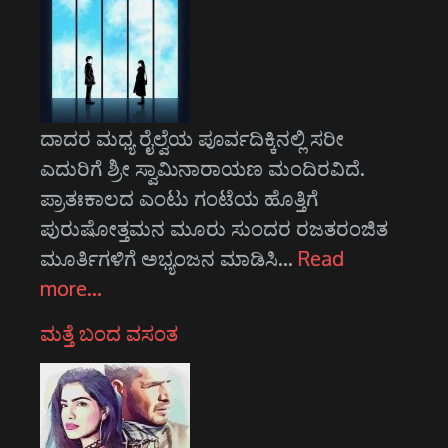
ದಾದರ ಮಧ್ಯ ರೈಲ್ವೆಯ ಪೂರ್ವದಿಕ್ಕಿನಲ್ಲಿ ಸರೀ
ಎದುರಿಗೆ ಶ್ರೀ ಸ್ವಾಮಿನಾರಾಯಣ ಮಂದಿರವಿದೆ.
ಪ್ರಾತಃಕಾಲದ ಎಂಟು ಗಂಟೆಯ ಹೊತ್ತಿಗೆ
ಪುರುಷೋತ್ತಮನ ಮೂರು ಸುಂದರ ರಜತರಂಜಿತ
ಮೂರ್ತಿಗಳಿಗೆ ಅಭ್ಯಂಜನ ಮಾಡಿಸಿ…
Read
more…
ಮತ್ತೆ ಬಂದ ವಸಂತ