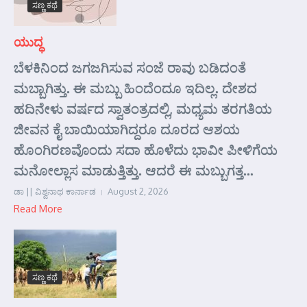
ಸಣ್ಣ ಕಥೆ
ಯುದ್ಧ
ಬೆಳಕಿನಿಂದ ಜಗಜಗಿಸುವ ಸಂಜೆ ರಾವು ಬಡಿದಂತೆ
ಮಬ್ಬಾಗಿತ್ತು. ಈ ಮಬ್ಬು ಹಿಂದೆಂದೂ ಇದಿಲ್ಲ. ದೇಶದ
ಹದಿನೇಳು ವರ್ಷದ ಸ್ವಾತಂತ್ರದಲ್ಲಿ, ಮಧ್ಯಮ ತರಗತಿಯ
ಜೀವನ ಕೈ ಬಾಯಿಯಾಗಿದ್ದರೂ ದೂರದ ಆಶಯ
ಹೊಂಗಿರಣವೊಂದು ಸದಾ ಹೊಳೆದು ಭಾವೀ ಪೀಳಿಗೆಯ
ಮನೋಲ್ಲಾಸ ಮಾಡುತ್ತಿತ್ತು. ಆದರೆ ಈ ಮಬ್ಬುಗತ್ತ...
ಡಾ || ವಿಶ್ವನಾಥ ಕಾರ್ನಾಡ
August 2, 2026
Read More
ಸಣ್ಣ ಕಥೆ