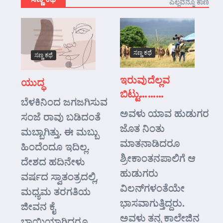
ಎಲ್ಲವನ್ನೂ ಕಾಣಿ
ಸಣ್ಣ ಕಥೆ
ಸಣ್ಣ ಕಥೆ
ಇರುವುದೆಲ್ಲವ
ಯುದ್ಧ
ಬಿಟ್ಟು………
ಬೆಳಕಿನಿಂದ ಜಗಜಗಿಸುವ
ಅವಳು ಯಾವ ಹುಡುಗರ
ಸಂಜೆ ರಾವು ಬಡಿದಂತೆ
ಜೊತ ನಿಂತು
ಮಬ್ಬಾಗಿತ್ತು. ಈ ಮಬ್ಬು
ಮಾತನಾಡಿದರೂ
ಹಿಂದೆಂದೂ ಇದಿಲ್ಲ.
ಶ್ರೀಕಾಂತನಪಾಲಿಗೆ ಆ
ದೇಶದ ಹದಿನೇಳು
ಹುಡುಗರು
ವರ್ಷದ ಸ್ವಾತಂತ್ರದಲ್ಲಿ,
ವಿಲನ್‌ಗಳಂತೆಯೇ
ಮಧ್ಯಮ ತರಗತಿಯ
ಭಾಸವಾಗುತ್ತಿದ್ದರು.
ಜೀವನ ಕೈ
ಅವಳು ತನ್ನ ಕಾಲೇಜಿನ
ಬಾಯಿಯಾಗಿದ್ದರೂ