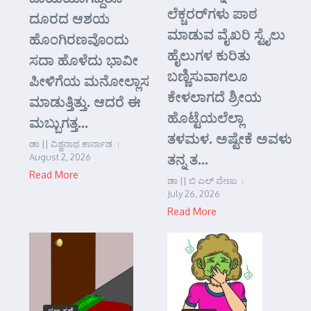
ಲೆಕ್ಚರರ್‌ಗಳು ಪಾಠ
ದೂರದ ಆಶಯ
ಮಾಡುವ ವೈಖರಿ ಸ್ಟೈಲು
ಹೊಂಗಿರಣವೊಂದು
ಹೈಲುಗಳ ಕುರಿತು
ಸದಾ ಹೊಳೆದು ಭಾವೀ
ಬಣ್ಣಿಸುವಾಗಲೂ
ಪೀಳಿಗೆಯ ಮನೋಲ್ಲಾಸ
ಕೇಳಲಾಗದೆ ಶ್ರೀಯ
ಮಾಡುತ್ತಿತ್ತು. ಆದರೆ ಈ
ಹೊಟ್ಟೆಯಲೆಲ್ಲಾ
ಮಬ್ಬುಗತ್ತ...
ತಳಮಳ. ಅಷ್ಟೇಕೆ ಅವಳು
ಡಾ || ವಿಶ್ವನಾಥ ಕಾರ್ನಾಡ
ತನ್ನ ತ...
August 2, 2026
Read More
ಡಾ || ಬಿ ಎಲ್ ವೇಣು
July 26, 2026
Read More