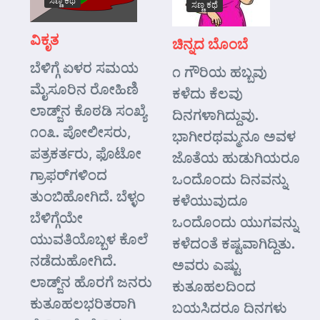
ಸಣ್ಣ ಕಥೆ
ಸಣ್ಣ ಕಥೆ
ವಿಕೃತ
ಚಿನ್ನದ ಬೊಂಬೆ
ಬೆಳಿಗ್ಗೆ ಏಳರ ಸಮಯ
೧ ಗೌರಿಯ ಹಬ್ಬವು
ಮೈಸೂರಿನ ರೋಹಿಣಿ
ಕಳೆದು ಕೆಲವು
ಲಾಡ್ಜ್‌ನ ಕೊಠಡಿ ಸಂಖ್ಯೆ
ದಿನಗಳಾಗಿದ್ದುವು.
೧೦೩. ಪೋಲೀಸರು,
ಭಾಗೀರಥಮ್ಮನೂ ಅವಳ
ಪತ್ರಕರ್ತರು, ಫೊಟೋ
ಜೊತೆಯ ಹುಡುಗಿಯರೂ
ಗ್ರಾಫರ್‌ಗಳಿಂದ
ಒಂದೊಂದು ದಿನವನ್ನು
ತುಂಬಿಹೋಗಿದೆ. ಬೆಳ್ಳಂ
ಕಳೆಯುವುದೂ
ಬೆಳಿಗ್ಗೆಯೇ
ಒಂದೊಂದು ಯುಗವನ್ನು
ಯುವತಿಯೊಬ್ಬಳ ಕೊಲೆ
ಕಳೆದಂತೆ ಕಷ್ಟವಾಗಿದ್ದಿತು.
ನಡೆದುಹೋಗಿದೆ.
ಅವರು ಎಷ್ಟು
ಲಾಡ್ಜ್‌ನ ಹೊರಗೆ ಜನರು
ಕುತೂಹಲದಿಂದ
ಕುತೂಹಲಭರಿತರಾಗಿ
ಬಯಸಿದರೂ ದಿನಗಳು