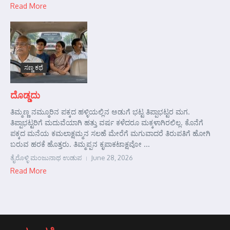
Read More
ಸಣ್ಣ ಕಥೆ
ದೊಡ್ಡದು
ತಿಮ್ಮಣ್ಣ ನಮ್ಮೂರಿನ ಪಕ್ಕದ ಹಳ್ಳಿಯಲ್ಲಿನ ಅಡುಗೆ ಭಟ್ಟ ತಿಪ್ಪಾಭಟ್ಟರ ಮಗ.
ತಿಪ್ಪಾಭಟ್ಟರಿಗೆ ಮದುವೆಯಾಗಿ ಹತ್ತು ವರ್ಷ ಕಳೆದರೂ ಮಕ್ಕಳಾಗಿರಲಿಲ್ಲ. ಕೊನೆಗೆ
ಪಕ್ಕದ ಮನೆಯ ಕಮಲಾಕ್ಷಮ್ಮನ ಸಲಹೆ ಮೇರೆಗೆ ಮಗುವಾದರೆ ತಿರುಪತಿಗೆ ಹೋಗಿ
ಬರುವ ಹರಕೆ ಹೊತ್ತರು. ತಿಮ್ಮಪ್ಪನ ಕೃಪಾಕಟಾಕ್ಷವೋ ...
ತೈರೊಳ್ಳಿ ಮಂಜುನಾಥ ಉಡುಪ
June 28, 2026
Read More