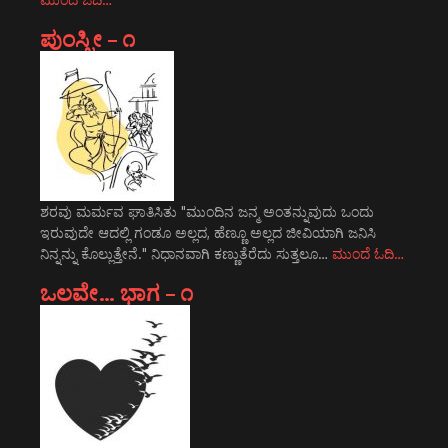
ಪುಂಸ್ತ್ರೀ – ೧
ಶರವು ಮರ್ಮವ ಘಾತಿಸಿತು "ಮುಂದಿನ ಜನ್ಮ ಅಂತನ್ನುವುದು ಒಂದು
ಇರುವುದೇ ಆದಲ್ಲಿ ಗಂಡೂ ಅಲ್ಲದ, ಹೆಣ್ಣೂ ಅಲ್ಲದ ಜೀವಿಯಾಗಿ ಜನಿಸಿ
ನಿನ್ನನ್ನು ಕೊಲ್ಲುತ್ತೇನೆ." ನಿಧಾನವಾಗಿ ಕಣ್ಣುತೆರೆದು ಸುತ್ತಲೂ…
ಮುಂದೆ ಓದಿ…
ಒಲವೇ… ಭಾಗ – ೧