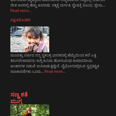
ದೇಶ ಅದರಲ್ಲಿ ಹೆಚ್ಚು ಅಪರಾಧಿ. ಸತ್ಯಕ್ಕೆ ದುರ್ಗತಿ; ದ್ವೇಷಕ್ಕೆ ವಿಜಯ; ಪ್ರೇಮ…
Read more…
ಬಿಕ್ಷುಕರೊಂದಿಗೆ
ಮೂವತ್ತು ವರ್ಷದ ನನ್ನ ಸ್ವತಂತ್ರ ಭಾರತದಲ್ಲಿ ಹೆಮ್ಮೆಯಿಂದ ತಲೆ ಎತ್ತಿ
ತಿರುಗಬೇಕಾದವನು ಕುಗ್ಗಿ ಕುಸಿದು ಹೋಗುವಂಥ ಅಮಾನವೀಯ
ಅಂತರಗಳ ನಡುವೆ ಉಸಿರಾಡುತ್ತಿದ್ದೇನೆ. ವೈಭೋಗದಲ್ಲಿರುವ ಸ್ವಪ್ರತಿಷ್ಟಿತ
ರಾಜಕಾರಣಿಗಳು ಒಂದು…
Read more…
ಸಣ್ಣ ಕತೆ
ಮುಗ್ಧ