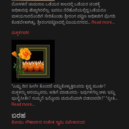
ಬೋಳತಲೆ ಚಾಮರಾಜ ಒಡೆಯರ ಕಾಲದಲ್ಲಿ ಒಡೆಯರ ವಂಶಕ್ಕೆ
ಅಧಿಕಾರವು ಹೆಚ್ಚಾಗಿರಲಿಲ್ಲ. ಇವರೂ ನೆರೆಹೊರೆಯಲ್ಲಿದ್ದ ಒಡೆಯರೂ
ಪಾಳಯಗಾರರೊಂದಿಗೆ ಸೇರಿಕೊಂಡು ಶ್ರೀರಂಗ ಪಟ್ಟಣ ಅಧಿಕಾರಿಗೆ ಪೊಗದಿ
ಕೊಡಬೇಕಾಗಿತ್ತು. ಶ್ರೀರಂಗಪಟ್ಟಣದಲ್ಲಿ ವಿಜಯನಗರದ…
Read more…
ಮಕ್ಕಳಿಗಾಗಿ!
"ಎಷ್ಟು ದಿನ ಹೀಗೇ ತೊಂದರೆ ಪಟ್ಟುಕೊಳ್ಳುತ್ತಿರುವದು ಕೃಷ್ಣ ಮೂರ್ತಿ?
ಮಕ್ಕಳನ್ನು ಆರಯ್ಯುವದು, ಅಡಿಗೆ ಮಾಡುವದು- ಇವುಗಳಿಗೆಲ್ಲ ಆಳು ಇಟ್ಟು
ಪೂರೈಸೀತೇ? ಸುಮ್ಮನೆ ಇನ್ನೊಂದು ಮದುವೆಯಾಗಿ ಬಿಡಬಾರದೇ?” "ಪ್ರೀತಿ…
Read more…
ಬರಹ
ಕೋಮು ಸೌಹಾರ್ದದ ಸಂಕೇತ ಸ್ವಾಮಿ ವಿವೇಕಾನಂದ