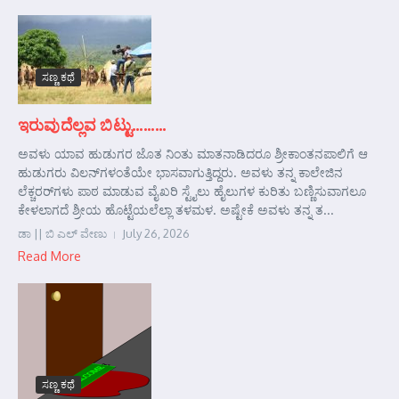
ಸಣ್ಣ ಕಥೆ
ಇರುವುದೆಲ್ಲವ ಬಿಟ್ಟು………
ಅವಳು ಯಾವ ಹುಡುಗರ ಜೊತ ನಿಂತು ಮಾತನಾಡಿದರೂ ಶ್ರೀಕಾಂತನಪಾಲಿಗೆ ಆ
ಹುಡುಗರು ವಿಲನ್‌ಗಳಂತೆಯೇ ಭಾಸವಾಗುತ್ತಿದ್ದರು. ಅವಳು ತನ್ನ ಕಾಲೇಜಿನ
ಲೆಕ್ಚರರ್‌ಗಳು ಪಾಠ ಮಾಡುವ ವೈಖರಿ ಸ್ಟೈಲು ಹೈಲುಗಳ ಕುರಿತು ಬಣ್ಣಿಸುವಾಗಲೂ
ಕೇಳಲಾಗದೆ ಶ್ರೀಯ ಹೊಟ್ಟೆಯಲೆಲ್ಲಾ ತಳಮಳ. ಅಷ್ಟೇಕೆ ಅವಳು ತನ್ನ ತ...
ಡಾ || ಬಿ ಎಲ್ ವೇಣು
July 26, 2026
Read More
ಸಣ್ಣ ಕಥೆ