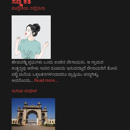
ಸಣ್ಣ ಕತೆ
ಮಲ್ಲೇಶಿಯ ನಲ್ಲೆಯರು
ಹೇಮರಡ್ಡಿ ಪ್ರಭುಗಳು ಒಂದು ಊರಿನ ದೇಸಾಯರು. ಆ ಗ್ರಾಮದ
ಉತ್ಪನ್ನವು ಆರೇಳು ಸಾವಿರ ರೂಪಾಯಿ ಇರುವದಲ್ಲದೆ ದೇಸಾಯರಿಗೆ ತೋಟ
ಪಟ್ಟಿ ಮನೆಯ ಒಕ್ಕಲತನಗಳಿಂದಾದರೂ ಪ್ರಾಪ್ತಿಯು ಚನ್ನಾಗಿತ್ತು.
ಅವರೊಂದು…
Read more…
ಸುಗುಣ ಗಂಭೀರ