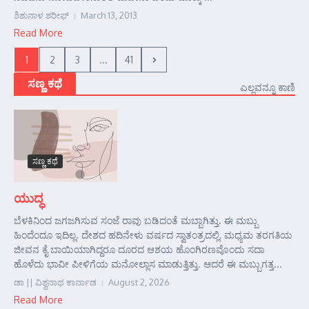
ಶಿಶುನಾಳ ಶರೀಫ್
March 13, 2013
Read More
1
2
3
...
41
ಸಣ್ಣ ಕಥೆ
ಎಲ್ಲವನ್ನೂ ಕಾಣಿ
ಸಣ್ಣ ಕಥೆ
ಯುದ್ಧ
ಬೆಳಕಿನಿಂದ ಜಗಜಗಿಸುವ ಸಂಜೆ ರಾವು ಬಡಿದಂತೆ ಮಬ್ಬಾಗಿತ್ತು. ಈ ಮಬ್ಬು
ಹಿಂದೆಂದೂ ಇದಿಲ್ಲ. ದೇಶದ ಹದಿನೇಳು ವರ್ಷದ ಸ್ವಾತಂತ್ರದಲ್ಲಿ, ಮಧ್ಯಮ ತರಗತಿಯ
ಜೀವನ ಕೈ ಬಾಯಿಯಾಗಿದ್ದರೂ ದೂರದ ಆಶಯ ಹೊಂಗಿರಣವೊಂದು ಸದಾ
ಹೊಳೆದು ಭಾವೀ ಪೀಳಿಗೆಯ ಮನೋಲ್ಲಾಸ ಮಾಡುತ್ತಿತ್ತು. ಆದರೆ ಈ ಮಬ್ಬುಗತ್ತ...
ಡಾ || ವಿಶ್ವನಾಥ ಕಾರ್ನಾಡ
August 2, 2026
Read More