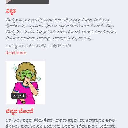
ವಿಕೃತ
ಬೆಳಿಗ್ಗೆ ಏಳರ ಸಮಯ ಮೈಸೂರಿನ ರೋಹಿಣಿ ಲಾಡ್ಜ್‌ನ ಕೊಠಡಿ ಸಂಖ್ಯೆ ೧೦೩.
ಪೋಲೀಸರು, ಪತ್ರಕರ್ತರು, ಫೊಟೋ ಗ್ರಾಫರ್‌ಗಳಿಂದ ತುಂಬಿಹೋಗಿದೆ. ಬೆಳ್ಳಂ
ಬೆಳಿಗ್ಗೆಯೇ ಯುವತಿಯೊಬ್ಬಳ ಕೊಲೆ ನಡೆದುಹೋಗಿದೆ. ಲಾಡ್ಜ್‌ನ ಹೊರಗೆ ಜನರು
ಕುತೂಹಲಭರಿತರಾಗಿ ಸೇರಿದ್ದಾರೆ. ಸೇರಿದ್ದ ಜನರನ್ನು ನಿಯಂತ್ರ...
ಡಾ. ವಿಶ್ವನಾಥ ಎನ್ ನೇರಳಕಟ್ಟೆ
July 19, 2026
Read More
ಸಣ್ಣ ಕಥೆ
ಚಿನ್ನದ ಬೊಂಬೆ
೧ ಗೌರಿಯ ಹಬ್ಬವು ಕಳೆದು ಕೆಲವು ದಿನಗಳಾಗಿದ್ದುವು. ಭಾಗೀರಥಮ್ಮನೂ ಅವಳ
ಜೊತೆಯ ಹುಡುಗಿಯರೂ ಒಂದೊಂದು ದಿನವನ್ನು ಕಳೆಯುವುದೂ ಒಂದೊಂದು