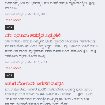
ಕೌರವರನ್ನು ನೀಗಿ ಧರಿ ಭಾರಕ್ಕಾಗಿ ಸಾರಿ ಬೀಳಬೇಕನ್ನುತ ದಕ್ಷಿಣಭಾಗಕ್ಕೇರಿ ||೧||
ಮಾರ್ಗ ಹಿ...
ಶಿಶುನಾಳ ಶರೀಫ್
March 21, 2013
Read More
ಕವಿತೆ
ಯಾ ಇಮಾಮ ಹಸನೈನ ಎನ್ನುತಲಿ
ಯಾ ಇಮಾಮ ಹಸನೈನ ಎನ್ನುತಲಿ ಭೂಮಿ ಸ್ಥಲದಲಿ ಯುವಜಾತ ನೇಮಗೊಂಡು
ವನವಾಸ ಹೊರಟನು ವಿರಾಟನಲ್ಲಿ ಇದ್ದನು ಜೀತಾ ||ಪ|| ಬಗಿಯನರಿಯದೆ ಶಕುನಿ
ಸಾರಿದ ಆಗ ಪಾಂಡು ಪುಣ್ಯಕದಾತಾ ವಿಗಡ ಕಾಳಿಕಾ ಬಂದು ಕಾಡುತಿರೆ || ಆ. ಪ.||
ಜಗದೊಳಗೆ ದ್ರೌಪದಿ ಸೋತಾ ಮುಕ್ತ...
ಶಿಶುನಾಳ ಶರೀಫ್
March 16, 2013
Read More
ಕವಿತೆ
ಐಸುರ ಮೋರುಮ ಎರಡರ ಮಧ್ಯದಿ
ಐಸುರ ಮೋರುಮ ಎರಡರ ಮಧ್ಯದಿ ನಾಶವಾಯಿತು ಲಂಕಾದ್ರಿ ಪುರಾ ಭಾಸುರ
ಕಿರಣವ ನುಂಗಿದ ಹನುಮನು ಈಸಿ ಅಸುರ ಕುಲ ಸಂಹಾರ ||ಪ|| ಒಂದು
ದಿವಸ ಆನಂದಕಾಲದಲಿ ಸುಂದರಶ್ರೀ ಮುಖ್ಯಪ್ರಾಣಾ ಚಂದದಿ ರಾಮನ ಕೇಳಿ
ನಡದನು ನೋಡಬೇಕೆನುತಲಿ ಮದೀನಾ ಬಂದು ಹೊಕ್ಕು ...