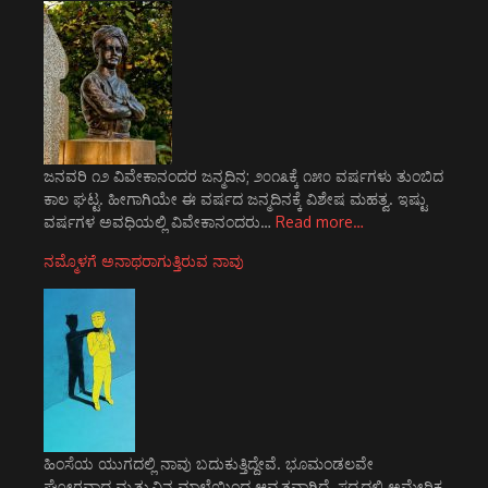
ಜನವರಿ ೧೨ ವಿವೇಕಾನಂದರ ಜನ್ಮದಿನ; ೨೦೧೩ಕ್ಕೆ ೧೫೦ ವರ್ಷಗಳು ತುಂಬಿದ
ಕಾಲ ಘಟ್ಟ. ಹೀಗಾಗಿಯೇ ಈ ವರ್ಷದ ಜನ್ಮದಿನಕ್ಕೆ ವಿಶೇಷ ಮಹತ್ವ. ಇಷ್ಟು
ವರ್ಷಗಳ ಅವಧಿಯಲ್ಲಿ ವಿವೇಕಾನಂದರು…
Read more…
ನಮ್ಮೊಳಗೆ ಅನಾಥರಾಗುತ್ತಿರುವ ನಾವು
ಹಿಂಸೆಯ ಯುಗದಲ್ಲಿ ನಾವು ಬದುಕುತ್ತಿದ್ದೇವೆ. ಭೂಮಂಡಲವೇ
ಘೋರವಾದ ಮೃತ್ಯುವಿನ ಮಾಲೆಯಿಂದ ಆವೃತವಾಗಿದೆ. ಸದ್ಯದಲ್ಲಿ ಅಮೇರಿಕ