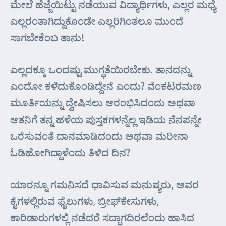
ಮೇಲೆ ಹೆಜ್ಜೆಯಿಟ್ಟು ನಡೆಯುವ ವಿದ್ಯಾರ್ಥಿಗಳು, ಎಲ್ಲರ ಮಧ್ಯೆ
ಎಲ್ಲರಂತಾಗಿದ್ದುಕೊಂಡೇ ಎಲ್ಲರಿಗಿಂತಲೂ ಮುಂದೆ
ಸಾಗಬೇಕೆಂಬ ತಾನು!
ಎಲ್ಲದಕ್ಕೂ ಒಂದಷ್ಟು ಮುಗ್ಧತೆಯಿರಬೇಕು. ತಾನದನ್ನು
ಎಂದೋ ಕಳೆದುಕೊಂಡಿದ್ದೇನೆ ಎಂದು? ವೆಂಕಟರಮಣ
ಮೂರ್ತಿಯನ್ನು ದ್ವೇಷಿಸಲು ಆರಂಭಿಸಿದಂದು ಅಥವಾ
ಆತನಿಗೆ ತನ್ನ ಹಳೆಯ ಪುಸ್ತಕಗಳನ್ನೆಲ್ಲ ಇಡಿಯ ನೆನಪನ್ನೇ
ಒರೆಸುವಂತೆ ದಾನಮಾಡಿದಂದು ಅಥವಾ ಮರೀನಾ
ಓಡಿಹೋಗಿದ್ದಾಳೆಂದು ತಿಳಿದ ದಿನ?
ಯಾರನ್ನೂ ಗಮನಿಸದೆ ಧಾವಿಸುವ ಮನುಷ್ಯರು, ಅವರ
ಕೈಗಳಲ್ಲಿರುವ ಫೈಲುಗಳು, ಬ್ರೀಫ್‌ಕೇಸುಗಳು,
ಕಾರಿಡಾರುಗಳಲ್ಲಿ ನಡೆದರೆ ಸದ್ದಾಗದಿರಲೆಂದು ಹಾಸಿದ