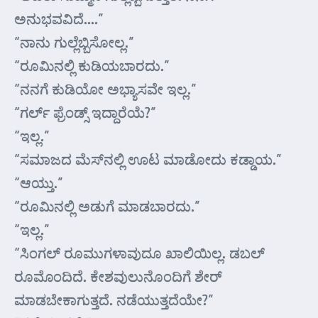
ಅನುಭವವಿದೆ….”
“ನಾನು ಗುಲ್ಲೆಬ್ಬಿಸೋಲ್ಲ.”
“ರೂಮಿನಲ್ಲಿ ಕುಡಿಯಬಾರದು.”
“ನನಗೆ ಕುಡಿಯೋ ಅಭ್ಯಾಸವೇ ಇಲ್ಲ.”
“ಗರ್ಲ್ ಫ್ರೆಂಡ್ಸ್ ಇದ್ದಾರೆಯೆ?”
“ಇಲ್ಲ.”
“ಸಮಾಜದ ಮೆಸ್‌ನಲ್ಲಿ ಊಟ ಮಾಡೋದು ಕಡ್ಡಾಯ.”
“ಆಯ್ತು.”
“ರೂಮಿನಲ್ಲಿ ಅಡುಗೆ ಮಾಡಬಾರದು.”
“ಇಲ್ಲ.”
“ಸಿಂಗಲ್ ರೂಮುಗಳಾವುದೂ ಖಾಲಿಯಿಲ್ಲ. ಡಬಲ್
ರೂಮೊಂದಿದೆ. ಕೇಶವುಲುನೊಂದಿಗೆ ಶೇರ್
ಮಾಡಬೇಕಾಗುತ್ತದೆ. ನಡೆಯುತ್ತದೆಯೇ?”