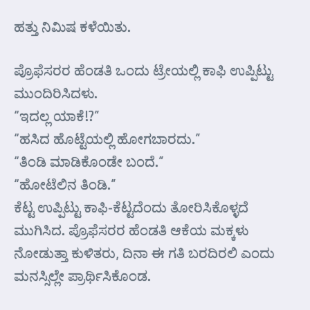
ಹತ್ತು ನಿಮಿಷ ಕಳೆಯಿತು.
ಪ್ರೊಫೆಸರರ ಹೆಂಡತಿ ಒಂದು ಟ್ರೇಯಲ್ಲಿ ಕಾಫಿ ಉಪ್ಪಿಟ್ಟು
ಮುಂದಿರಿಸಿದಳು.
“ಇದಲ್ಲ ಯಾಕೆ!?”
“ಹಸಿದ ಹೊಟ್ಟೆಯಲ್ಲಿ ಹೋಗಬಾರದು.”
“ತಿಂಡಿ ಮಾಡಿಕೊಂಡೇ ಬಂದೆ.”
“ಹೋಟೆಲಿನ ತಿಂಡಿ.”
ಕೆಟ್ಟ ಉಪ್ಪಿಟ್ಟು ಕಾಫಿ-ಕೆಟ್ಟದೆಂದು ತೋರಿಸಿಕೊಳ್ಳದೆ
ಮುಗಿಸಿದ. ಪ್ರೊಫೆಸರರ ಹೆಂಡತಿ ಆಕೆಯ ಮಕ್ಕಳು
ನೋಡುತ್ತಾ ಕುಳಿತರು, ದಿನಾ ಈ ಗತಿ ಬರದಿರಲಿ ಎಂದು
ಮನಸ್ಸಿಲ್ಲೇ ಪ್ರಾರ್ಥಿಸಿಕೊಂಡ.