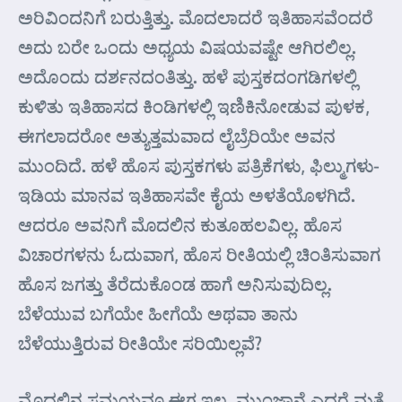
ಅರಿವಿಂದನಿಗೆ ಬರುತ್ತಿತ್ತು. ಮೊದಲಾದರೆ ಇತಿಹಾಸವೆಂದರೆ
ಅದು ಬರೇ ಒಂದು ಅಧ್ಯಯ ವಿಷಯವಷ್ಟೇ ಆಗಿರಲಿಲ್ಲ.
ಅದೊಂದು ದರ್ಶನದಂತಿತ್ತು. ಹಳೆ ಪುಸ್ತಕದಂಗಡಿಗಳಲ್ಲಿ
ಕುಳಿತು ಇತಿಹಾಸದ ಕಿಂಡಿಗಳಲ್ಲಿ ಇಣಿಕಿನೋಡುವ ಪುಳಕ,
ಈಗಲಾದರೋ ಅತ್ಯುತ್ತಮವಾದ ಲೈಬ್ರೆರಿಯೇ ಅವನ
ಮುಂದಿದೆ. ಹಳೆ ಹೊಸ ಪುಸ್ತಕಗಳು ಪತ್ರಿಕೆಗಳು, ಫಿಲ್ಮುಗಳು-
ಇಡಿಯ ಮಾನವ ಇತಿಹಾಸವೇ ಕೈಯ ಅಳತೆಯೊಳಗಿದೆ.
ಆದರೂ ಅವನಿಗೆ ಮೊದಲಿನ ಕುತೂಹಲವಿಲ್ಲ. ಹೊಸ
ವಿಚಾರಗಳನು ಓದುವಾಗ, ಹೊಸ ರೀತಿಯಲ್ಲಿ ಚಿಂತಿಸುವಾಗ
ಹೊಸ ಜಗತ್ತು ತೆರೆದುಕೊಂಡ ಹಾಗೆ ಅನಿಸುವುದಿಲ್ಲ.
ಬೆಳೆಯುವ ಬಗೆಯೇ ಹೀಗೆಯೆ ಅಥವಾ ತಾನು
ಬೆಳೆಯುತ್ತಿರುವ ರೀತಿಯೇ ಸರಿಯಿಲ್ಲವೆ?
ಮೊದಲಿನ ಸಮಯವೂ ಈಗ ಇಲ್ಲ. ಮುಂಜಾನೆ ಎದ್ದರೆ ಮತ್ತೆ