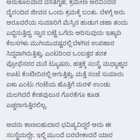
ಅನುಕೂಲವಾದ ವಸತಿಗೃಹ, ಕ್ರಮೇಣ ಅರವಿಂದನ
ದೈನಂದಿನ ಜೀವನ ಒಂದು ಕ್ರಮಕ್ಕೆ ಬಂತು. ಬೆಳಗ್ಗೆ ಆರು
ಆರೂವರೆಯ ಸುಮಾರಿಗೆ ಮೆಸ್ಸಿನ ಹುಡುಗ ಚಹಾ ತಂದು
ಎಬ್ಬಿಸುತ್ತಿದ್ದ. ಸ್ನಾನ ಬಟ್ಟೆ ಒಗೆದು ಆರಿಸುವುದು ಇತ್ಯಾದಿ
ಕೆಲಸಗಳು ಮುಗಿಯುವಷ್ಟರಲ್ಲಿ ಬೆಳಗಿನ ಉಪಹಾರ
ಸಿದ್ದವಾಗಿರುತ್ತಿತ್ತು. ಎಂಟರಿಂದ ಒಂಬತ್ತರ ತನಕ
ಪ್ರೋಫೆಸರರ ಮನೆ ಟ್ಯೂಷನು, ಹತ್ತಕ್ಕೆ ಸಂಸ್ಥೆ, ಮಧ್ಯಾಹ್ನದ
ಊಟ ಕೆಂಟೀನಿನಲ್ಲಿ ಆಗುತ್ತಿತ್ತು. ಮತ್ತೆ ಸಂಜೆ ಸುಮಾರು
ಏಳು ಎಂಟು ಗಂಟೆಯ ಹೊತ್ತಿಗೆ ಮರಳಿ ಉಂಡು
ಮಲಗಿದರೆ ಕೇಶವುಲುನ ಗೊರಕೆಗೂ ಕೂಡ
ಎಚ್ಚರಾಗುತ್ತಿರಲಿಲ್ಲ.
ಅವನು ಕಾಣಬಹುದಾದ ಭವಿಷ್ಯವಿದ್ದರೆ ಅದು ಈ
ಸಂಸ್ಥೆಯಲ್ಲೇ. ಇಲ್ಲಿ ಮುಂದೆ ಬರಬೇಕಾದರೆ ಯಾರ