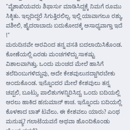
“ವೈಶಾಖಿಯವರು ಶಿಫಾರ್ಸು ಮಾಡಿಸಿದ್ದಕ್ಕೆ ನಿಮಗೆ ರೂಮು
ಸಿಕ್ಕಿತು. ಇಲ್ಲದಿದ್ದರೆ ಸಿಗುತ್ತಿರಲಿಲ್ಲ. ಇಲ್ಲಿ ಯಾವಾಗಲೂ ರಶ್ಯು,
ವಶೀಲಿ, ಹೈದರಾಬಾದು ಬದುಕೋದಕ್ಕೆ ಅಸಾಧ್ಯವಾಗ್ತಾ ಇದೆ
!”
ಮರುದಿನವೇ ಅರವಿಂದ ತನ್ನ ವಸತಿ ಬದಲಾಯಿಸಿಕೊಂಡ.
ಕೋಣೆಯಲ್ಲಿ ಎರಡು ಮಂಚಗಳಿದ್ದು ಸಾಕಷ್ಟು
ವಿಶಾಲವಾಗಿತ್ತು. ಒಂದು ಮಂಚದ ಮೇಲೆ ಹಾಸಿಗೆ
ತಲೆದಿಂಬುಗಳಿದ್ದುವು, ಅದೇ ಕೇಶವುಲುನದ್ದಾಗಿರಬೇಕು
ಅಂದುಕೊಂಡ. ಇನ್ನೊಂದರ ಮೇಲೆ ಕೇಶವುಲು ತನ್ನ
ಚಪ್ಪಲಿ, ಬೂಟ್ಸು, ಪಾಲಿಶುಗಳನ್ನಿರಿಸಿದ್ದ. ಒಂದು ಬದಿಯಲ್ಲಿ
ಆರಲು ಹಾಕಿದ ಹನುಮಾನ್ ಕಾಚ. ಇನ್ನೊಂದು ಬದಿಯಲ್ಲಿ
ಕೊಳಕಾದ ಬಾತ್ ಟವೆಲು. ಈ ಕೇಶವಲು ಯಾರು? ಎಂಥ
ಮನುಷ್ಯ? ಗಲಾಟೆಯವನೆ ಅಥವಾ ಹೊಂದಿಕೊಂಡು