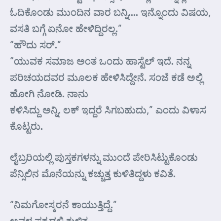
ಓದಿಕೊಂಡು ಮುಂದಿನ ವಾರ ಬನ್ನಿ…. ಇನ್ನೊಂದು ವಿಷಯ,
ವಸತಿ ಬಗ್ಗೆ ಏನೋ ಹೇಳಿದ್ದಿರಲ್ಲ.”
“ಹೌದು ಸರ್.”
“ಯುವಕ ಸಮಾಜ ಅಂತ ಒಂದು ಹಾಸ್ಟೆಲ್ ಇದೆ. ನನ್ನ
ಪರಿಚಯದವರ ಮೂಲಕ ಹೇಳಿಸಿದ್ದೇನೆ. ಸಂಜೆ ಕಡೆ ಅಲ್ಲಿ
ಹೋಗಿ ನೋಡಿ. ನಾನು
ಕಳಿಸಿದ್ದು ಅನ್ನಿ. ಲಕ್ ಇದ್ದರೆ ಸಿಗಬಹುದು,” ಎಂದು ವಿಳಾಸ
ಕೊಟ್ಟರು.
ಲೈಬ್ರರಿಯಲ್ಲಿ ಪುಸ್ತಕಗಳನ್ನು ಮುಂದೆ ಪೇರಿಸಿಟ್ಟುಕೊಂಡು
ಪೆನ್ಸಿಲಿನ ಮೊನೆಯನ್ನು ಕಚ್ಚುತ್ತ ಕುಳಿತಿದ್ದಳು ಕವಿತೆ.
“ನಿಮಗೋಸ್ಕರನೆ ಕಾಯುತ್ತಿದ್ದೆ.”
ಅವಳ ಪಕ್ಕದಲ್ಲಿ ಕುಳಿತ.