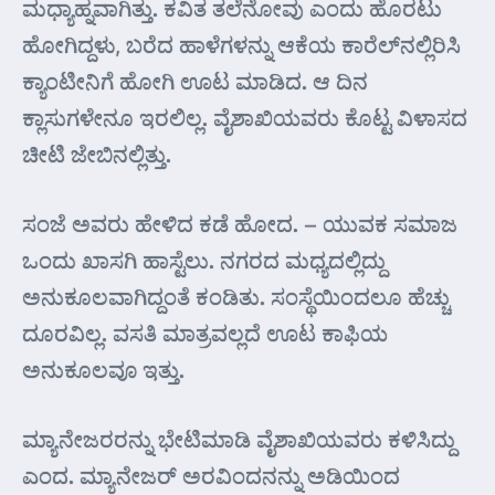
ಮಧ್ಯಾಹ್ನವಾಗಿತ್ತು. ಕವಿತ ತಲೆನೋವು ಎಂದು ಹೊರಟು
ಹೋಗಿದ್ದಳು, ಬರೆದ ಹಾಳೆಗಳನ್ನು ಆಕೆಯ ಕಾರೆಲ್‌ನಲ್ಲಿರಿಸಿ
ಕ್ಯಾಂಟೀನಿಗೆ ಹೋಗಿ ಊಟ ಮಾಡಿದ. ಆ ದಿನ
ಕ್ಲಾಸುಗಳೇನೂ ಇರಲಿಲ್ಲ. ವೈಶಾಖಿಯವರು ಕೊಟ್ಟ ವಿಳಾಸದ
ಚೀಟಿ ಜೇಬಿನಲ್ಲಿತ್ತು.
ಸಂಜೆ ಅವರು ಹೇಳಿದ ಕಡೆ ಹೋದ. – ಯುವಕ ಸಮಾಜ
ಒಂದು ಖಾಸಗಿ ಹಾಸ್ಟೆಲು. ನಗರದ ಮಧ್ಯದಲ್ಲಿದ್ದು
ಅನುಕೂಲವಾಗಿದ್ದಂತೆ ಕಂಡಿತು. ಸಂಸ್ಥೆಯಿಂದಲೂ ಹೆಚ್ಚು
ದೂರವಿಲ್ಲ. ವಸತಿ ಮಾತ್ರವಲ್ಲದೆ ಊಟ ಕಾಫಿಯ
ಅನುಕೂಲವೂ ಇತ್ತು.
ಮ್ಯಾನೇಜರರನ್ನು ಭೇಟಿಮಾಡಿ ವೈಶಾಖಿಯವರು ಕಳಿಸಿದ್ದು
ಎಂದ. ಮ್ಯಾನೇಜರ್‌ ಅರವಿಂದನನ್ನು ಅಡಿಯಿಂದ