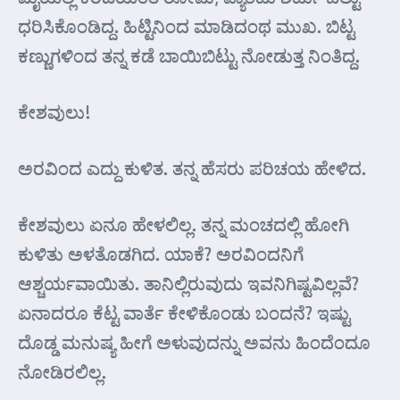
ಧರಿಸಿಕೊಂಡಿದ್ದ. ಹಿಟ್ಟಿನಿಂದ ಮಾಡಿದಂಥ ಮುಖ. ಬಿಟ್ಟ
ಕಣ್ಣುಗಳಿಂದ ತನ್ನ ಕಡೆ ಬಾಯಿಬಿಟ್ಟು ನೋಡುತ್ತ ನಿಂತಿದ್ದ.
ಕೇಶವುಲು!
ಅರವಿಂದ ಎದ್ದು ಕುಳಿತ. ತನ್ನ ಹೆಸರು ಪರಿಚಯ ಹೇಳಿದ.
ಕೇಶವುಲು ಏನೂ ಹೇಳಲಿಲ್ಲ. ತನ್ನ ಮಂಚದಲ್ಲಿ ಹೋಗಿ
ಕುಳಿತು ಅಳತೊಡಗಿದ. ಯಾಕೆ? ಅರವಿಂದನಿಗೆ
ಆಶ್ಚರ್ಯವಾಯಿತು. ತಾನಿಲ್ಲಿರುವುದು ಇವನಿಗಿಷ್ಟವಿಲ್ಲವೆ?
ಏನಾದರೂ ಕೆಟ್ಟ ವಾರ್ತೆ ಕೇಳಿಕೊಂಡು ಬಂದನೆ? ಇಷ್ಟು
ದೊಡ್ಡ ಮನುಷ್ಯ ಹೀಗೆ ಅಳುವುದನ್ನು ಅವನು ಹಿಂದೆಂದೂ
ನೋಡಿರಲಿಲ್ಲ.