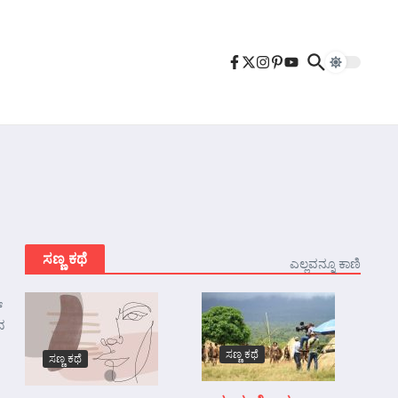
ಸಣ್ಣ ಕಥೆ
ಎಲ್ಲವನ್ನೂ ಕಾಣಿ
್
ದ
ಸಣ್ಣ ಕಥೆ
ಸಣ್ಣ ಕಥೆ