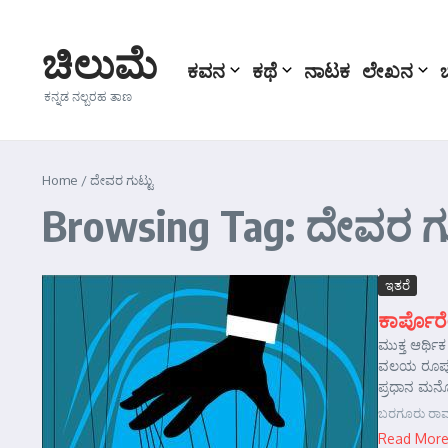
Skip to content
ಚಿಲುಮೆ
ಕವನ
ಕಥೆ
ನಾಟಕ
ಲೇಖನ
ಕನ್ನಡ ನಲ್ಬರಹ ತಾಣ
Home
/
ದೇವರ ಗುಟ್ಟು
Browsing Tag: ದೇವರ ಗು
ಇತರೆ
ಕಾರ್ಪೊರೇ
ಮುಕ್ತ ಆರ್ಥಿ
ವಲಯ ರೂಪುಗೊ
ಪ್ರಧಾನ ಮನೋಧರ
ಬರಗೂರು ರಾಮ
Read Mor