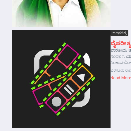
ಚಲನಚಿತ್ರ
ವೈಪರೀತ್
ಭಾರತೀಯ ಚಿತ
ಸಂದರ್ಭ. ಯಾ
ಸಿಂಹಾವಲೋಕ
ಬರಗೂರು ರಾಮ
Read Mor