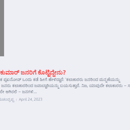
ುಮಾರ್‌ ಜನರಿಗೆ ಕೊಟ್ಟಿದ್ದೇನು?
ಕ ಪ್ಲಖನೋವ್ ಒಂದು ಕಡೆ ಹೀಗೆ ಹೇಳಿದ್ದಾರೆ: ‘ಕಲಾಕಾರರು ಜನರಿಂದ ಮನ್ನಣೆಯನ್ನು
. ಜನರು ಕಲಾಕಾರರಿಂದ ಜವಾಬ್ದಾರಿಯನ್ನು ಬಯಸುತ್ತಾರೆ. ನಿಜ, ಯಾವುದೇ ಕಲಾಕಾರರು – ಸಾ
ೇ ಆಗಿರಲಿ – ಜನಗಳಿ...
ಚಂದ್ರಪ್ಪ
April 24, 2023
e