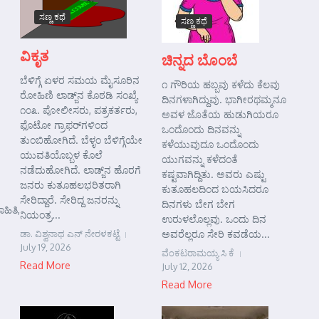
ಸಣ್ಣ ಕಥೆ
ಸಣ್ಣ ಕಥೆ
ವಿಕೃತ
ಚಿನ್ನದ ಬೊಂಬೆ
ಬೆಳಿಗ್ಗೆ ಏಳರ ಸಮಯ ಮೈಸೂರಿನ
೧ ಗೌರಿಯ ಹಬ್ಬವು ಕಳೆದು ಕೆಲವು
ರೋಹಿಣಿ ಲಾಡ್ಜ್‌ನ ಕೊಠಡಿ ಸಂಖ್ಯೆ
ದಿನಗಳಾಗಿದ್ದುವು. ಭಾಗೀರಥಮ್ಮನೂ
೧೦೩. ಪೋಲೀಸರು, ಪತ್ರಕರ್ತರು,
ಅವಳ ಜೊತೆಯ ಹುಡುಗಿಯರೂ
ಫೊಟೋ ಗ್ರಾಫರ್‌ಗಳಿಂದ
ಒಂದೊಂದು ದಿನವನ್ನು
ತುಂಬಿಹೋಗಿದೆ. ಬೆಳ್ಳಂ ಬೆಳಿಗ್ಗೆಯೇ
ಕಳೆಯುವುದೂ ಒಂದೊಂದು
ಯುವತಿಯೊಬ್ಬಳ ಕೊಲೆ
ಯುಗವನ್ನು ಕಳೆದಂತೆ
ನಡೆದುಹೋಗಿದೆ. ಲಾಡ್ಜ್‌ನ ಹೊರಗೆ
ಕಷ್ಟವಾಗಿದ್ದಿತು. ಅವರು ಎಷ್ಟು
ಜನರು ಕುತೂಹಲಭರಿತರಾಗಿ
ಕುತೂಹಲದಿಂದ ಬಯಸಿದರೂ
ಸೇರಿದ್ದಾರೆ. ಸೇರಿದ್ದ ಜನರನ್ನು
ದಿನಗಳು ಬೇಗ ಬೇಗ
ಹಿತಿ,
ನಿಯಂತ್ರ...
ಉರುಳಲೊಲ್ಲವು. ಒಂದು ದಿನ
ಡಾ. ವಿಶ್ವನಾಥ ಎನ್ ನೇರಳಕಟ್ಟೆ
ಅವರೆಲ್ಲರೂ ಸೇರಿ ಕವಡೆಯ...
July 19, 2026
ವೆಂಕಟರಾಮಯ್ಯ ಸಿ ಕೆ
Read More
July 12, 2026
Read More