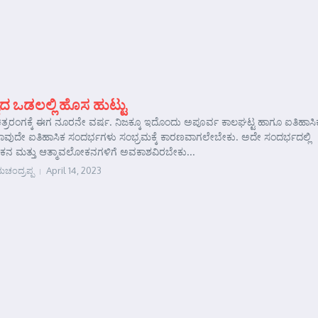
ಯದ ಒಡಲಲ್ಲಿ ಹೊಸ ಹುಟ್ಟು
್ರರಂಗಕ್ಕೆ ಈಗ ನೂರನೇ ವರ್ಷ. ನಿಜಕ್ಕೂ ಇದೊಂದು ಅಪೂರ್ವ ಕಾಲಘಟ್ಟ ಹಾಗೂ ಐತಿಹಾಸಿ
ವುದೇ ಐತಿಹಾಸಿಕ ಸಂದರ್ಭಗಳು ಸಂಭ್ರಮಕ್ಕೆ ಕಾರಣವಾಗಲೇಬೇಕು. ಅದೇ ಸಂದರ್ಭದಲ್ಲಿ
ನ ಮತ್ತು ಆತ್ಮಾವಲೋಕನಗಳಿಗೆ ಅವಕಾಶವಿರಬೇಕು...
ಚಂದ್ರಪ್ಪ
April 14, 2023
e