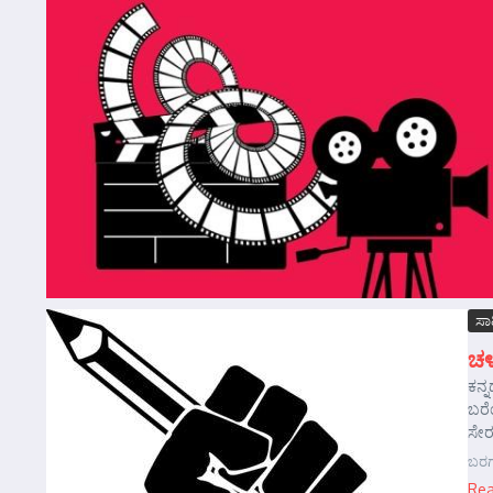
ಸಾಹ
ಚಳ
ಕನ್
ಬರೆಯ
ಸೇರದ
ಬರಗ
Re