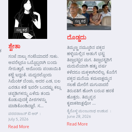
ಸಣ್ಣ ಕಥೆ
ಸಣ್ಣ ಕಥೆ
ದೊಡ್ಡದು
ಶ್ವೇತಾ
ತಿಮ್ಮಣ್ಣ ನಮ್ಮೂರಿನ ಪಕ್ಕದ
ಕ
ಹಳ್ಳಿಯಲ್ಲಿನ ಅಡುಗೆ ಭಟ್ಟ
ಸಂಜೆ ನಾಲ್ಕು ಗಂಟೆಯಾದರೆ ಸಾಕು.
ತಿಪ್ಪಾಭಟ್ಟರ ಮಗ. ತಿಪ್ಪಾಭಟ್ಟರಿಗೆ
ಅವರೆಲ್ಲರೂ ಒಬ್ಬೊಬ್ಬರಾಗಿ ಬಂದು
ಮದುವೆಯಾಗಿ ಹತ್ತು ವರ್ಷ
ಸೇರುತ್ತಾರೆ. ಅದೊಂದು ಪಂಚಾಯಿತಿ
ಕಳೆದರೂ ಮಕ್ಕಳಾಗಿರಲಿಲ್ಲ. ಕೊನೆಗೆ
ಕಟ್ಟೆ ಇದ್ದಂತೆ. ಮಧ್ಯದಲ್ಲೊಂದು
ಪಕ್ಕದ ಮನೆಯ ಕಮಲಾಕ್ಷಮ್ಮನ
ಸಿಮೆಂಟ್ ಬೆಂಚು, ಅದರ ಎಡ, ಬಲ
ಸಲಹೆ ಮೇರೆಗೆ ಮಗುವಾದರೆ
ಎರಡೂ ಕಡೆ ಇವರೇ ಒಂದಷ್ಟು ಕಲ್ಲು
ತಿರುಪತಿಗೆ ಹೋಗಿ ಬರುವ ಹರಕೆ
ಚಪ್ಪಡಿಗಳನ್ನು ಎಳೆದು ತಂದು
ಹೊತ್ತರು. ತಿಮ್ಮಪ್ಪನ
ಕೊಡುವುದಕ್ಕೆ ಪೀಠಗಳನ್ನು
ಕೃಪಾಕಟಾಕ್ಷವೋ ...
ಮಾಡಿಕೊಂಡಿದ್ದಾರೆ. ಸ...
ತೈರೊಳ್ಳಿ ಮಂಜುನಾಥ ಉಡುಪ
ವರದರಾಜನ್ ಟಿ ಆರ್
June 28, 2026
July 5, 2026
Read More
Read More