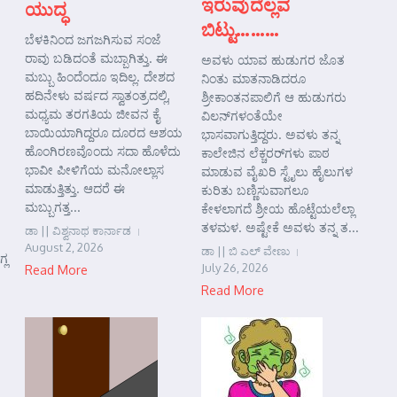
ಇರುವುದೆಲ್ಲವ
ಯುದ್ಧ
ಬಿಟ್ಟು………
ಬೆಳಕಿನಿಂದ ಜಗಜಗಿಸುವ ಸಂಜೆ
ರಾವು ಬಡಿದಂತೆ ಮಬ್ಬಾಗಿತ್ತು. ಈ
ಅವಳು ಯಾವ ಹುಡುಗರ ಜೊತ
ಮಬ್ಬು ಹಿಂದೆಂದೂ ಇದಿಲ್ಲ. ದೇಶದ
ನಿಂತು ಮಾತನಾಡಿದರೂ
ಹದಿನೇಳು ವರ್ಷದ ಸ್ವಾತಂತ್ರದಲ್ಲಿ,
ಶ್ರೀಕಾಂತನಪಾಲಿಗೆ ಆ ಹುಡುಗರು
ಮಧ್ಯಮ ತರಗತಿಯ ಜೀವನ ಕೈ
ವಿಲನ್‌ಗಳಂತೆಯೇ
ಬಾಯಿಯಾಗಿದ್ದರೂ ದೂರದ ಆಶಯ
ಭಾಸವಾಗುತ್ತಿದ್ದರು. ಅವಳು ತನ್ನ
ಹೊಂಗಿರಣವೊಂದು ಸದಾ ಹೊಳೆದು
ಕಾಲೇಜಿನ ಲೆಕ್ಚರರ್‌ಗಳು ಪಾಠ
ಭಾವೀ ಪೀಳಿಗೆಯ ಮನೋಲ್ಲಾಸ
ಮಾಡುವ ವೈಖರಿ ಸ್ಟೈಲು ಹೈಲುಗಳ
ಮಾಡುತ್ತಿತ್ತು. ಆದರೆ ಈ
ಕುರಿತು ಬಣ್ಣಿಸುವಾಗಲೂ
ಮಬ್ಬುಗತ್ತ...
ಕೇಳಲಾಗದೆ ಶ್ರೀಯ ಹೊಟ್ಟೆಯಲೆಲ್ಲಾ
ತಳಮಳ. ಅಷ್ಟೇಕೆ ಅವಳು ತನ್ನ ತ...
ಡಾ || ವಿಶ್ವನಾಥ ಕಾರ್ನಾಡ
August 2, 2026
ಡಾ || ಬಿ ಎಲ್ ವೇಣು
್ಲ
July 26, 2026
Read More
Read More