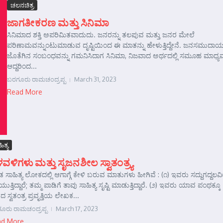
ಚಲನಚಿತ್ರ
ಜಾಗತೀಕರಣ ಮತ್ತು ಸಿನಿಮಾ
ಸಿನಿಮಾದ ಶಕ್ತಿ ಅಪರಿಮಿತವಾದುದು. ಜನರನ್ನು ತಲಪುವ ಮತ್ತು ಜನರ ಮೇಲೆ
ಪರಿಣಾಮವನ್ನುಂಟುಮಾಡುವ ದೃಷ್ಟಿಯಿಂದ ಈ ಮಾತನ್ನು ಹೇಳುತ್ತಿದ್ದೇನೆ. ಜನಸಮುದಾ
ಜೊತೆಗಿನ ಸಂಬಂಧವನ್ನು ಗಮನಿಸಿದಾಗ ಸಿನಿಮಾ, ನಿಜವಾದ ಅರ್ಥದಲ್ಲಿ ಸಮೂಹ ಮಾಧ್ಯ
ಆದ್ದರಿಂದ...
ಬರಗೂರು ರಾಮಚಂದ್ರಪ್ಪ
March 31, 2023
Read More
ಿತ್ಯ
ವಳಿಗಳು ಮತ್ತು ಸೃಜನಶೀಲ ಸ್ವಾತಂತ್ರ್ಯ
ನಡ ಸಾಹಿತ್ಯ ಲೋಕದಲ್ಲಿ ಆಗಾಗ್ಗೆ ಕೇಳಿ ಬರುವ ಮಾತುಗಳು ಹೀಗಿವೆ : (೧) ಇವರು ಸದ್ದುಗದ್ದಲವಿಲ
ುತ್ತಿದ್ದಾರೆ; ತಮ್ಮ ಪಾಡಿಗೆ ತಾವು ಸಾಹಿತ್ಯ ಸೃಷ್ಟಿ ಮಾಡುತ್ತಿದ್ದಾರೆ. (೨) ಇವರು ಯಾವ ಪಂಥಕ್ಕೂ
 ಸ್ವತಂತ್ರ ಪ್ರವೃತ್ತಿಯ ಲೇಖಕ...
ೂರು ರಾಮಚಂದ್ರಪ್ಪ
March 17, 2023
ad More