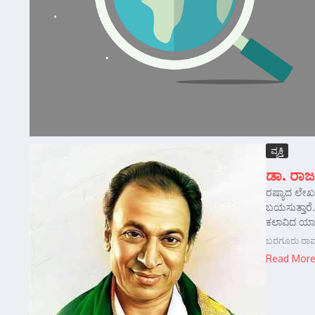
ವ್ಯಕ್ತಿ
ಡಾ. ರಾಜಕ
ರಷ್ಯಾದ ಲೇಖ
ಬಯಸುತ್ತಾರೆ
ಕಲಾವಿದ ಯಾರ
ಬರಗೂರು ರಾಮ
Read Mor