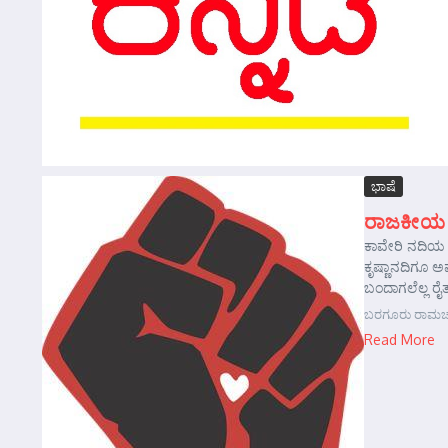
ಭಾಷೆ
ರಾಜಕೀಯ ಶಕ
ಕಾವೇರಿ ನದಿಯ ನ
ಕೃಷ್ಣಾನದಿಗೂ ಅ
ಬಂದಾಗಲೆಲ್ಲ ರೈ
ಬರಗೂರು ರಾಮಚಂ
Read More