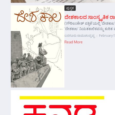
ಪುಸ್ತಕ
ದೇಶಕಾಲದ ಸಾಂಸ್ಕೃತಿಕ 
(‘ಗೌರಿಲಂಕೇಶ್ ಪತ್ರಿಕೆ’ಯಲ್ಲಿ ‘ದೇಶಕಾ
‘ದೇಶಕಾಲ’ ನಿಯತಕಾಲಿಕವನ್ನು ಕುರಿತ ವಾ
ಬರಗೂರು ರಾಮಚಂದ್ರಪ್ಪ
February 1
Read More