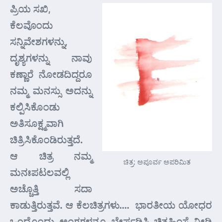
ಪ್ರಿಯ ಸಖಿ,
ಕೆಲವೊಂದು
ಸನ್ನಿವೇಶಗಳನ್ನು,
ದೃಶ್ಯಗಳನ್ನು ನಾವು
ಕಣ್ಣಾರೆ ನೋಡದಿದ್ದರೂ
ನಮ್ಮ ಮನಸ್ಸು ಅದನ್ನು
ಕಲ್ಪಿಸಿಕೊಂಡು
ಅತಿಸೂಕ್ಷ್ಮವಾಗಿ
ಚಿತ್ರಿಸಿಕೊಂಡಿರುತ್ತದೆ.
ಆ ಚಿತ್ರ ನಮ್ಮ
ಚಿತ್ರ: ಅಪೂರ್ವ ಅಪರಿಮಿತ
ಮನಃಪಟಲವಲ್ಲಿ
ಅಚ್ಚೊತ್ತಿ ಸದಾ
ಕಾಡುತ್ತಿರುತ್ತವೆ. ಆ ಕೆಲಚಿತ್ರಗಳು…. ಭಾರತೀಯ ಯೋಧರ
ಒಂದೊಂದು ಅಂಗಗಳನ್ನೂ ಬೇರ್ಪಡಿಸಿ ಚಿತ್ರಹಿಂಸೆ ನೀಡಿ