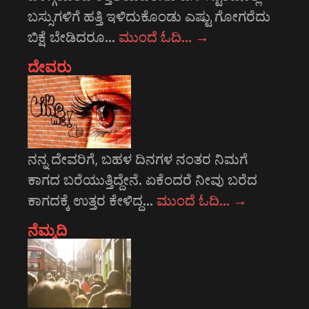
ಬಸ್ಸುಗಳಿಗೆ ಹತ್ತಿ ಇಳಿದುಕೊಂಡು ಎಷ್ಟು ಗೋಗರೆದು
ಬಿಕ್ಷೆ ಬೇಡಿದರೂ…
ಮುಂದೆ ಓದಿ…
→
ದೇವರು
ನನ್ನ ದೇವರಿಗೆ, ಬಹಳ ದಿನಗಳ ನಂತರ ನಿಮಗೆ
ಕಾಗದ ಬರೆಯುತ್ತಿದ್ದೇನೆ. ಏಕೆಂದರೆ ನೀವು ಬರೆದ
ಕಾಗದಕ್ಕೆ ಉತ್ತರ ಕೇಳಿದ್ದ…
ಮುಂದೆ ಓದಿ…
→
ನೆಮ್ಮದಿ