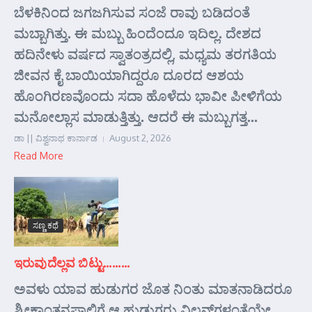
ಬೆಳಕಿನಿಂದ ಜಗಜಗಿಸುವ ಸಂಜೆ ರಾವು ಬಡಿದಂತೆ
ಮಬ್ಬಾಗಿತ್ತು. ಈ ಮಬ್ಬು ಹಿಂದೆಂದೂ ಇದಿಲ್ಲ. ದೇಶದ
ಹದಿನೇಳು ವರ್ಷದ ಸ್ವಾತಂತ್ರದಲ್ಲಿ, ಮಧ್ಯಮ ತರಗತಿಯ
ಜೀವನ ಕೈ ಬಾಯಿಯಾಗಿದ್ದರೂ ದೂರದ ಆಶಯ
ಹೊಂಗಿರಣವೊಂದು ಸದಾ ಹೊಳೆದು ಭಾವೀ ಪೀಳಿಗೆಯ
ಮನೋಲ್ಲಾಸ ಮಾಡುತ್ತಿತ್ತು. ಆದರೆ ಈ ಮಬ್ಬುಗತ್ತ...
ಡಾ || ವಿಶ್ವನಾಥ ಕಾರ್ನಾಡ
August 2, 2026
Read More
ಸಣ್ಣ ಕಥೆ
ಇರುವುದೆಲ್ಲವ ಬಿಟ್ಟು………
ಅವಳು ಯಾವ ಹುಡುಗರ ಜೊತ ನಿಂತು ಮಾತನಾಡಿದರೂ
ಶ್ರೀಕಾಂತನಪಾಲಿಗೆ ಆ ಹುಡುಗರು ವಿಲನ್‌ಗಳಂತೆಯೇ