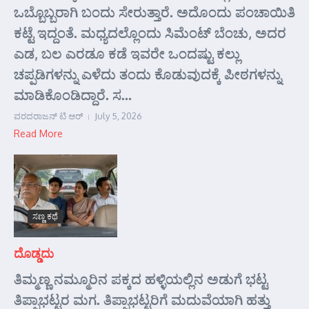
ಒಬ್ಬೊಬ್ಬರಾಗಿ ಬಂದು ಸೇರುತ್ತಾರೆ. ಅದೊಂದು ಪಂಚಾಯಿತಿ
ಕಟ್ಟೆ ಇದ್ದಂತೆ. ಮಧ್ಯದಲ್ಲೊಂದು ಸಿಮೆಂಟ್ ಬೆಂಚು, ಅದರ
ಎಡ, ಬಲ ಎರಡೂ ಕಡೆ ಇವರೇ ಒಂದಷ್ಟು ಕಲ್ಲು
ಚಪ್ಪಡಿಗಳನ್ನು ಎಳೆದು ತಂದು ಕೊಡುವುದಕ್ಕೆ ಪೀಠಗಳನ್ನು
ಮಾಡಿಕೊಂಡಿದ್ದಾರೆ. ಸ...
ವರದರಾಜನ್ ಟಿ ಆರ್
July 5, 2026
Read More
ಸಣ್ಣ ಕಥೆ
ದೊಡ್ಡದು
ತಿಮ್ಮಣ್ಣ ನಮ್ಮೂರಿನ ಪಕ್ಕದ ಹಳ್ಳಿಯಲ್ಲಿನ ಅಡುಗೆ ಭಟ್ಟ
ತಿಪ್ಪಾಭಟ್ಟರ ಮಗ. ತಿಪ್ಪಾಭಟ್ಟರಿಗೆ ಮದುವೆಯಾಗಿ ಹತ್ತು