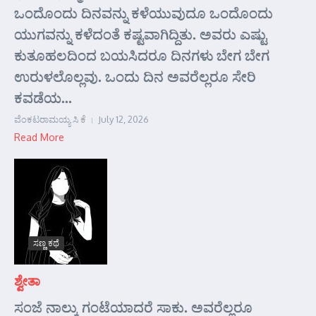
ಒಂದೊಂದು ದಿನವನ್ನು ಕಳೆಯುವುದೂ ಒಂದೊಂದು
ಯುಗವನ್ನು ಕಳೆದಂತೆ ಕಷ್ಟವಾಗಿದ್ದಿತು. ಅವರು ಎಷ್ಟು
ಕುತೂಹಲದಿಂದ ಬಯಸಿದರೂ ದಿನಗಳು ಬೇಗ ಬೇಗ
ಉರುಳಲೊಲ್ಲವು. ಒಂದು ದಿನ ಅವರೆಲ್ಲರೂ ಸೇರಿ
ಕವಡೆಯ...
ವೆಂಕಟರಾಮಯ್ಯ ಸಿ ಕೆ
July 12, 2026
Read More
ಸಣ್ಣ ಕಥೆ
ಶ್ವೇತಾ
ಸಂಜೆ ನಾಲ್ಕು ಗಂಟೆಯಾದರೆ ಸಾಕು. ಅವರೆಲ್ಲರೂ