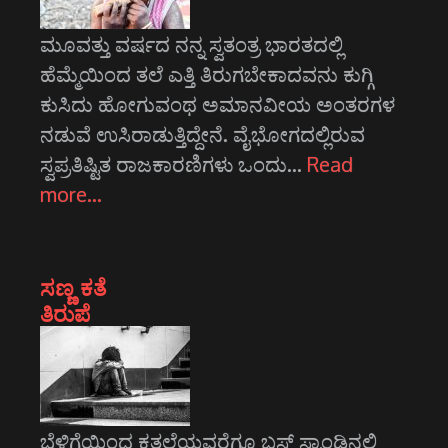
ಮೂವತ್ತು ವರ್ಷದ ನನ್ನ ಸ್ವತಂತ್ರ ಭಾರತದಲ್ಲಿ
ಹೆಮ್ಮೆಯಿಂದ ತಲೆ ಎತ್ತಿ ತಿರುಗಬೇಕಾದವನು ಕುಗ್ಗಿ
ಕುಸಿದು ಹೋಗುವಂಥ ಅಮಾನವೀಯ ಅಂತರಗಳ
ನಡುವೆ ಉಸಿರಾಡುತ್ತಿದ್ದೇನೆ. ವೈಭೋಗದಲ್ಲಿರುವ
ಸ್ವಪ್ರತಿಷ್ಟಿತ ರಾಜಕಾರಣಿಗಳು ಒಂದು…
Read
more…
ಸಣ್ಣ ಕತೆ
ತಿರುಪೆ
ಬೆಳಿಗ್ಗೆಯಿಂದ ಕತ್ತಲೆಯವರೆಗೂ ಬಸ್ ಸ್ಟಾಂಡಿನಲ್ಲಿ