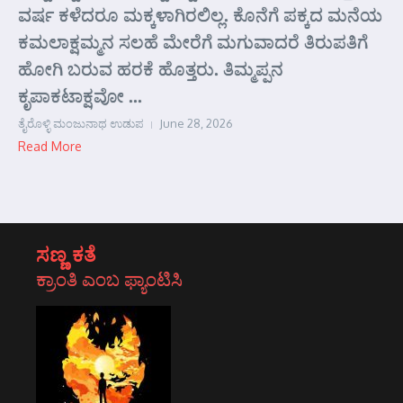
ವರ್ಷ ಕಳೆದರೂ ಮಕ್ಕಳಾಗಿರಲಿಲ್ಲ. ಕೊನೆಗೆ ಪಕ್ಕದ ಮನೆಯ
ಕಮಲಾಕ್ಷಮ್ಮನ ಸಲಹೆ ಮೇರೆಗೆ ಮಗುವಾದರೆ ತಿರುಪತಿಗೆ
ಹೋಗಿ ಬರುವ ಹರಕೆ ಹೊತ್ತರು. ತಿಮ್ಮಪ್ಪನ
ಕೃಪಾಕಟಾಕ್ಷವೋ ...
ತೈರೊಳ್ಳಿ ಮಂಜುನಾಥ ಉಡುಪ
June 28, 2026
Read More
ಸಣ್ಣ ಕತೆ
ಕ್ರಾಂತಿ ಎಂಬ ಫ್ಯಾಂಟಿಸಿ