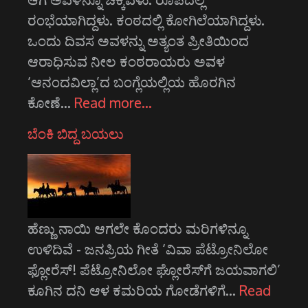
ರಂಭೆಯಾಗಿದ್ದಳು. ಕಂಠದಲ್ಲಿ ಕೋಗಿಲೆಯಾಗಿದ್ದಳು.
ಒಂದು ದಿವಸ ಅವಳನ್ನು ಅತ್ಯಂತ ಪ್ರೀತಿಯಿಂದ
ಆರಾಧಿಸುವ ನೀಲ ಕಂಠರಾಯರು ಅವಳ
‘ಆನಂದವಿಲ್ಲಾ’ದ ಬಂಗ್ಲೆಯಲ್ಲಿಯ ಹೊರಗಿನ
ಕೋಣೆ…
Read more…
ಬೆಂಕಿ ಬಿದ್ದ ಬಯಲು
ಹೆಣ್ಣು ನಾಯಿ ಆಗಲೇ ಕೊಂದರು ಮರಿಗಳಿನ್ನೂ
ಉಳಿದಿವೆ - ಜನಪ್ರಿಯ ಗೀತೆ ‘ವಿವಾ ಪೆಟ್ರೋನಿಲೋ
ಫ್ಲೋರೆಸ್! ಪೆಟ್ರೋನಿಲೋ ಘ್ಲೋರೆಸ್‍ಗೆ ಜಯವಾಗಲಿ’
ಕೂಗಿನ ದನಿ ಆಳ ಕಮರಿಯ ಗೋಡೆಗಳಿಗೆ…
Read