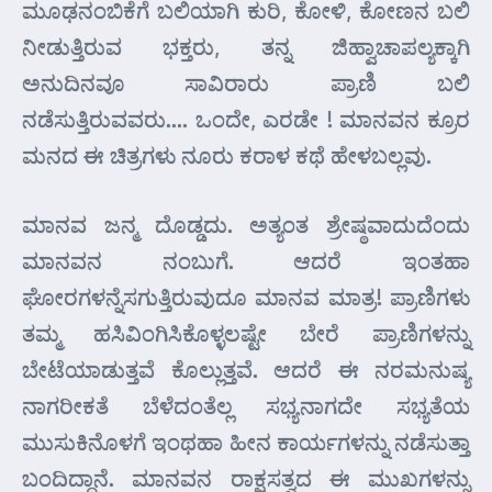
ಮೂಢನಂಬಿಕೆಗೆ ಬಲಿಯಾಗಿ ಕುರಿ, ಕೋಳಿ, ಕೋಣನ ಬಲಿ
ನೀಡುತ್ತಿರುವ ಭಕ್ತರು, ತನ್ನ ಜಿಹ್ವಾಚಾಪಲ್ಯಕ್ಕಾಗಿ
ಅನುದಿನವೂ ಸಾವಿರಾರು ಪ್ರಾಣಿ ಬಲಿ
ನಡೆಸುತ್ತಿರುವವರು…. ಒಂದೇ, ಎರಡೇ ! ಮಾನವನ ಕ್ರೂರ
ಮನದ ಈ ಚಿತ್ರಗಳು ನೂರು ಕರಾಳ ಕಥೆ ಹೇಳಬಲ್ಲವು.
ಮಾನವ ಜನ್ಮ ದೊಡ್ಡದು. ಅತ್ಯಂತ ಶ್ರೇಷ್ಠವಾದುದೆಂದು
ಮಾನವನ ನಂಬುಗೆ. ಆದರೆ ಇಂತಹಾ
ಘೋರಗಳನ್ನೆಸಗುತ್ತಿರುವುದೂ ಮಾನವ ಮಾತ್ರ! ಪ್ರಾಣಿಗಳು
ತಮ್ಮ ಹಸಿವಿಂಗಿಸಿಕೊಳ್ಳಲಷ್ಟೇ ಬೇರೆ ಪ್ರಾಣಿಗಳನ್ನು
ಬೇಟೆಯಾಡುತ್ತವೆ ಕೊಲ್ಲುತ್ತವೆ. ಆದರೆ ಈ ನರಮನುಷ್ಯ
ನಾಗರೀಕತೆ ಬೆಳೆದಂತೆಲ್ಲ ಸಭ್ಯನಾಗದೇ ಸಭ್ಯತೆಯ
ಮುಸುಕಿನೊಳಗೆ ಇಂಥಹಾ ಹೀನ ಕಾರ್ಯಗಳನ್ನು ನಡೆಸುತ್ತಾ
ಬಂದಿದ್ದಾನೆ. ಮಾನವನ ರಾಕ್ಷಸತ್ವದ ಈ ಮುಖಗಳನ್ನು