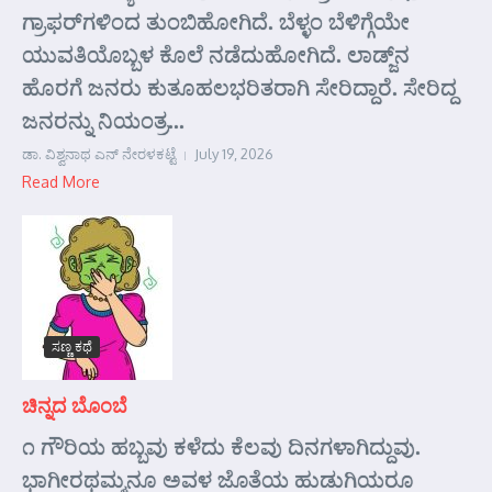
ಗ್ರಾಫರ್‌ಗಳಿಂದ ತುಂಬಿಹೋಗಿದೆ. ಬೆಳ್ಳಂ ಬೆಳಿಗ್ಗೆಯೇ
ಯುವತಿಯೊಬ್ಬಳ ಕೊಲೆ ನಡೆದುಹೋಗಿದೆ. ಲಾಡ್ಜ್‌ನ
ಹೊರಗೆ ಜನರು ಕುತೂಹಲಭರಿತರಾಗಿ ಸೇರಿದ್ದಾರೆ. ಸೇರಿದ್ದ
ಜನರನ್ನು ನಿಯಂತ್ರ...
ಡಾ. ವಿಶ್ವನಾಥ ಎನ್ ನೇರಳಕಟ್ಟೆ
July 19, 2026
Read More
ಸಣ್ಣ ಕಥೆ
ಚಿನ್ನದ ಬೊಂಬೆ
೧ ಗೌರಿಯ ಹಬ್ಬವು ಕಳೆದು ಕೆಲವು ದಿನಗಳಾಗಿದ್ದುವು.
ಭಾಗೀರಥಮ್ಮನೂ ಅವಳ ಜೊತೆಯ ಹುಡುಗಿಯರೂ