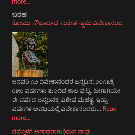
more…
ಬರಹ
ಕೋಮು ಸೌಹಾರ್ದದ ಸಂಕೇತ ಸ್ವಾಮಿ ವಿವೇಕಾನಂದ
ಜನವರಿ ೧೨ ವಿವೇಕಾನಂದರ ಜನ್ಮದಿನ; ೨೦೧೩ಕ್ಕೆ
೧೫೦ ವರ್ಷಗಳು ತುಂಬಿದ ಕಾಲ ಘಟ್ಟ. ಹೀಗಾಗಿಯೇ
ಈ ವರ್ಷದ ಜನ್ಮದಿನಕ್ಕೆ ವಿಶೇಷ ಮಹತ್ವ. ಇಷ್ಟು
ವರ್ಷಗಳ ಅವಧಿಯಲ್ಲಿ ವಿವೇಕಾನಂದರು…
Read
more…
ನಮ್ಮೊಳಗೆ ಅನಾಥರಾಗುತ್ತಿರುವ ನಾವು