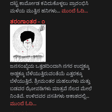
ದಟ್ಟ ಕಾರ್ಮೋಡ ಕವಿದುಕೊಳ್ಳಲು ಪ್ರಾರಂಭಿಸಿ
ಮಳೆಯ ಮುತ್ತಿನ ಹನಿಗಳು…
ಮುಂದೆ ಓದಿ…
ತರಂಗಾಂತರ – ೧
ಜನಸಂಖ್ಯೆಯ ಒತ್ತಡದಿಂದಾಗಿ ನಗರ ಉದ್ದಕ್ಕೂ
ಅಡ್ಡಕ್ಕೂ ಬೆಳೆಯುತ್ತಿರುವಂತೆಯೆ ಎತ್ತರಕ್ಕೂ
ಬೆಳೆಯುತ್ತಿದೆ. ಶ್ರೀಮಂತರ ಮಹಲುಗಳು ಮತ್ತು
ಬಡವರ ಝೋಪಡಿಗಳು ಮಾತ್ರವೆ ನೆಲದ ಮೇಲೆ
ನಿಂತಿವೆ. ಉಳಿದವರ ವಸತಿಗಳು ಆಕಾಶದಲ್ಲಿ…
ಮುಂದೆ ಓದಿ…