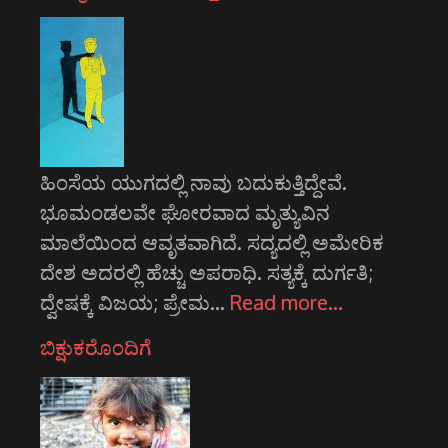
ಹಿಂಸೆಯ ಯುಗದಲ್ಲಿ ನಾವು ಬದುಕುತ್ತಿದ್ದೇವೆ.
ಭೂಮಂಡಲವೇ ಘೋರವಾದ ಮೃತ್ಯುವಿನ
ಮಾಲೆಯಿಂದ ಆವೃತವಾಗಿದೆ. ಸದ್ಯದಲ್ಲಿ ಅಮೇರಿಕ
ದೇಶ ಅದರಲ್ಲಿ ಹೆಚ್ಚು ಅಪರಾಧಿ. ಸತ್ಯಕ್ಕೆ ದುರ್ಗತಿ;
ದ್ವೇಷಕ್ಕೆ ವಿಜಯ; ಪ್ರೇಮ…
Read more…
ಬಿಕ್ಷುಕರೊಂದಿಗೆ