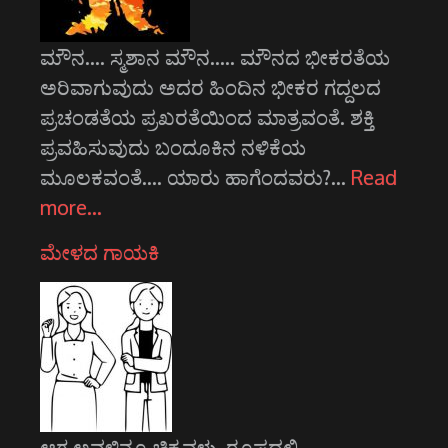
ಮೌನ.... ಸ್ಮಶಾನ ಮೌನ..... ಮೌನದ ಭೀಕರತೆಯ
ಅರಿವಾಗುವುದು ಅದರ ಹಿಂದಿನ ಭೀಕರ ಗದ್ದಲದ
ಪ್ರಚಂಡತೆಯ ಪ್ರಖರತೆಯಿಂದ ಮಾತ್ರವಂತೆ. ಶಕ್ತಿ
ಪ್ರವಹಿಸುವುದು ಬಂದೂಕಿನ ನಳಿಕೆಯ
ಮೂಲಕವಂತೆ.... ಯಾರು ಹಾಗೆಂದವರು?…
Read
more…
ಮೇಳದ ಗಾಯಕಿ
ಆಗ ಅವಳಿನ್ನೂ ಚಿಕ್ಕವಳು. ರೂಪದಲ್ಲಿ